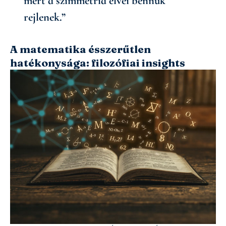
mert a szimmetria elvei bennük
rejlenek.”
A matematika ésszerűtlen
hatékonysága: filozófiai insights