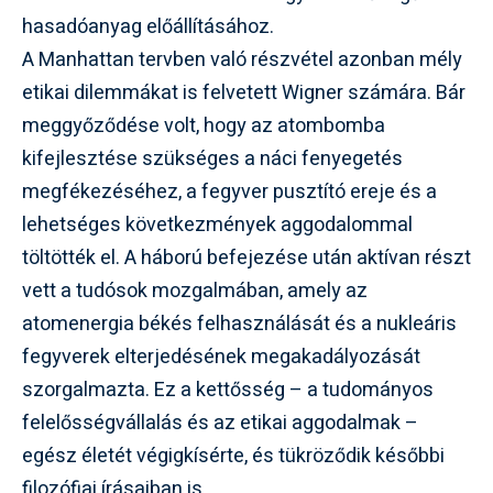
hasadóanyag előállításához.
A Manhattan tervben való részvétel azonban mély
etikai dilemmákat is felvetett Wigner számára. Bár
meggyőződése volt, hogy az atombomba
kifejlesztése szükséges a náci fenyegetés
megfékezéséhez, a fegyver pusztító ereje és a
lehetséges következmények aggodalommal
töltötték el. A háború befejezése után aktívan részt
vett a tudósok mozgalmában, amely az
atomenergia békés felhasználását és a nukleáris
fegyverek elterjedésének megakadályozását
szorgalmazta. Ez a kettősség – a tudományos
felelősségvállalás és az etikai aggodalmak –
egész életét végigkísérte, és tükröződik későbbi
filozófiai írásaiban is.