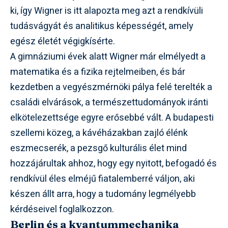
ki, így Wigner is itt alapozta meg azt a rendkívüli
tudásvágyát és analitikus képességét, amely
egész életét végigkísérte.
A gimnáziumi évek alatt Wigner már elmélyedt a
matematika és a fizika rejtelmeiben, és bár
kezdetben a vegyészmérnöki pálya felé terelték a
családi elvárások, a természettudományok iránti
elkötelezettsége egyre erősebbé vált. A budapesti
szellemi közeg, a kávéházakban zajló élénk
eszmecserék, a pezsgő kulturális élet mind
hozzájárultak ahhoz, hogy egy nyitott, befogadó és
rendkívül éles elméjű fiatalemberré váljon, aki
készen állt arra, hogy a tudomány legmélyebb
kérdéseivel foglalkozzon.
Berlin és a kvantummechanika