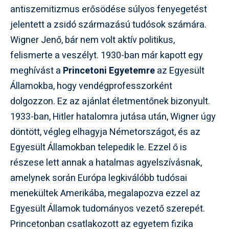
antiszemitizmus erősödése súlyos fenyegetést
jelentett a zsidó származású tudósok számára.
Wigner Jenő, bár nem volt aktív politikus,
felismerte a veszélyt. 1930-ban már kapott egy
meghívást a
Princetoni Egyetemre
az Egyesült
Államokba, hogy vendégprofesszorként
dolgozzon. Ez az ajánlat életmentőnek bizonyult.
1933-ban, Hitler hatalomra jutása után, Wigner úgy
döntött, végleg elhagyja Németországot, és az
Egyesült Államokban telepedik le. Ezzel ő is
részese lett annak a hatalmas agyelszívásnak,
amelynek során Európa legkiválóbb tudósai
menekültek Amerikába, megalapozva ezzel az
Egyesült Államok tudományos vezető szerepét.
Princetonban csatlakozott az egyetem fizika