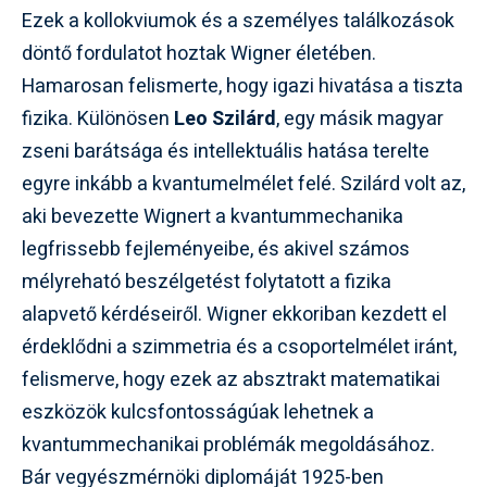
Ezek a kollokviumok és a személyes találkozások
döntő fordulatot hoztak Wigner életében.
Hamarosan felismerte, hogy igazi hivatása a tiszta
fizika. Különösen
Leo Szilárd
, egy másik magyar
zseni barátsága és intellektuális hatása terelte
egyre inkább a kvantumelmélet felé. Szilárd volt az,
aki bevezette Wignert a kvantummechanika
legfrissebb fejleményeibe, és akivel számos
mélyreható beszélgetést folytatott a fizika
alapvető kérdéseiről. Wigner ekkoriban kezdett el
érdeklődni a szimmetria és a csoportelmélet iránt,
felismerve, hogy ezek az absztrakt matematikai
eszközök kulcsfontosságúak lehetnek a
kvantummechanikai problémák megoldásához.
Bár vegyészmérnöki diplomáját 1925-ben