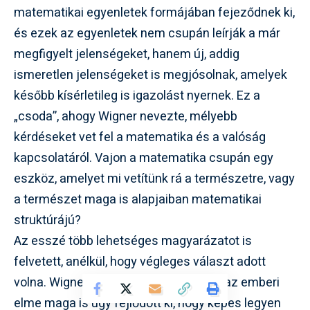
matematikai egyenletek formájában fejeződnek ki,
és ezek az egyenletek nem csupán leírják a már
megfigyelt jelenségeket, hanem új, addig
ismeretlen jelenségeket is megjósolnak, amelyek
később kísérletileg is igazolást nyernek. Ez a
„csoda”, ahogy Wigner nevezte, mélyebb
kérdéseket vet fel a matematika és a valóság
kapcsolatáról. Vajon a matematika csupán egy
eszköz, amelyet mi vetítünk rá a természetre, vagy
a természet maga is alapjaiban matematikai
struktúrájú?
Az esszé több lehetséges magyarázatot is
felvetett, anélkül, hogy végleges választ adott
volna. Wigner megfontolta, hogy talán az emberi
elme maga is úgy fejlődött ki, hogy képes legyen