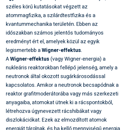
széles körű kutatásokat végzett az
atommagfizika, a szilárdtestfizika és a
kvantummechanika területén. Ebben az
időszakban számos jelentős tudományos
eredményt ért el, amelyek közül az egyik
legismertebb a
Wigner-effektus
.
A
Wigner-effektus
(vagy Wigner-energia) a
nukleáris reaktorokban fellépő jelenség, amely a
neutronok által okozott sugárkárosodással
kapcsolatos. Amikor a neutronok becsapódnak a
reaktor grafitmoderátorába vagy más szerkezeti
anyagaiba, atomokat ütnek ki a rácspontokból,
létrehozva úgynevezett rácshibákat vagy
diszlokációkat. Ezek az elmozdított atomok
energiát tárolnak, és ha kellő mennyiségű energia