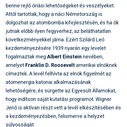
benne rejlő óriási lehetőségeket és veszélyeket.
Attól tartottak, hogy a náci Németország is
dolgozhat az atombomba kifejlesztésén, és ha ők
jutnak előbb ilyen fegyverhez, az beláthatatlan
következményekkel járna. Ezért Szilárd Leó
kezdeményezésére 1939 nyarán egy levelet
fogalmaztak meg
Albert Einstein
nevében,
amelyet
Franklin D. Roosevelt
amerikai elnöknek
címeztek. A levél felhívta az elnök figyelmét az
atomenergia katonai alkalmazásának
lehetőségére, és sürgette az Egyesült Államokat,
hogy indítson saját kutatási programot. Wigner
Jenő is aktívan részt vett a levél elkészítésében és
a kezdeményezésben, felismerve a helyzet
súlyosságát.