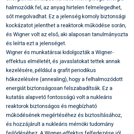
halmozódik fel, az anyag hirtelen felmelegedhet,
sőt megolvadhat. Ez a jelenség komoly biztonsági
kockázatot jelenthet a reaktorok működése során,
és Wigner volt az első, aki alaposan tanulmányozta
és leírta ezt a jelenséget.
Wigner és munkatársai kidolgozták a Wigner-
effektus elméletét, és javaslatokat tettek annak
kezelésére, például a grafit periodikus
hőkezelésére (annealing), hogy a felhalmozódott
energiát biztonságosan felszabadítsák. Ez a
kutatás alapvető fontosságú volt a nukleáris
reaktorok biztonságos és megbízható
működésének megértéséhez és biztosításához,
és hozzájárult a nukleáris mérnöki tudomány
fejlődéséhez. A Wigner-effektus felfedezése jól