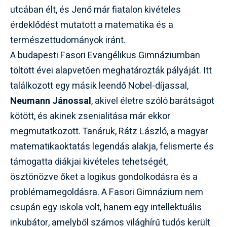
utcában élt, és Jenő már fiatalon kivételes
érdeklődést mutatott a matematika és a
természettudományok iránt.
A budapesti Fasori Evangélikus Gimnáziumban
töltött évei alapvetően meghatározták pályáját. Itt
találkozott egy másik leendő Nobel-díjassal,
Neumann Jánossal
, akivel életre szóló barátságot
kötött, és akinek zsenialitása már ekkor
megmutatkozott. Tanáruk, Rátz László, a magyar
matematikaoktatás legendás alakja, felismerte és
támogatta diákjai kivételes tehetségét,
ösztönözve őket a logikus gondolkodásra és a
problémamegoldásra. A Fasori Gimnázium nem
csupán egy iskola volt, hanem egy intellektuális
inkubátor, amelyből számos világhírű tudós került