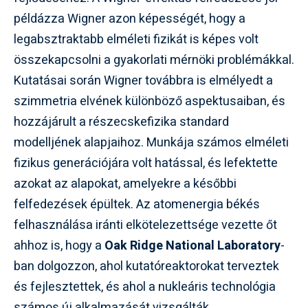
példázza Wigner azon képességét, hogy a
legabsztraktabb elméleti fizikát is képes volt
összekapcsolni a gyakorlati mérnöki problémákkal.
Kutatásai során Wigner továbbra is elmélyedt a
szimmetria elvének különböző aspektusaiban, és
hozzájárult a részecskefizika standard
modelljének alapjaihoz. Munkája számos elméleti
fizikus generációjára volt hatással, és lefektette
azokat az alapokat, amelyekre a későbbi
felfedezések épültek. Az atomenergia békés
felhasználása iránti elkötelezettsége vezette őt
ahhoz is, hogy a
Oak Ridge National Laboratory
-
ban dolgozzon, ahol kutatóreaktorokat terveztek
és fejlesztettek, és ahol a nukleáris technológia
számos új alkalmazását vizsgálták.