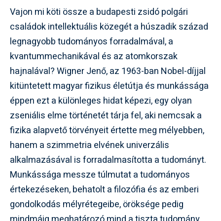
Vajon mi köti össze a budapesti zsidó polgári
családok intellektuális közegét a húszadik század
legnagyobb tudományos forradalmával, a
kvantummechanikával és az atomkorszak
hajnalával? Wigner Jenő, az 1963-ban Nobel-díjjal
kitüntetett magyar fizikus életútja és munkássága
éppen ezt a különleges hidat képezi, egy olyan
zseniális elme történetét tárja fel, aki nemcsak a
fizika alapvető törvényeit értette meg mélyebben,
hanem a szimmetria elvének univerzális
alkalmazásával is forradalmasította a tudományt.
Munkássága messze túlmutat a tudományos
értekezéseken, behatolt a filozófia és az emberi
gondolkodás mélyrétegeibe, öröksége pedig
mindmáig meghatározó mind a tiszta tudomány,