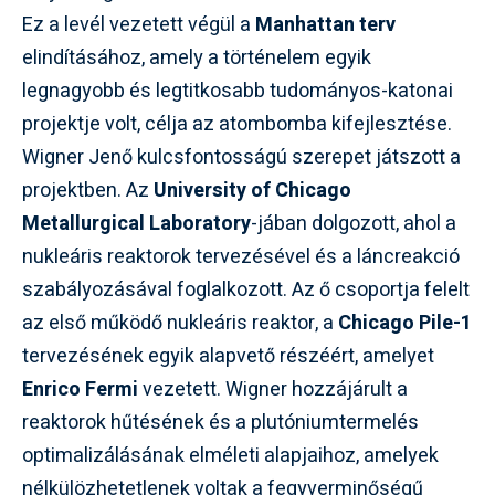
Ez a levél vezetett végül a
Manhattan terv
elindításához, amely a történelem egyik
legnagyobb és legtitkosabb tudományos-katonai
projektje volt, célja az atombomba kifejlesztése.
Wigner Jenő kulcsfontosságú szerepet játszott a
projektben. Az
University of Chicago
Metallurgical Laboratory
-jában dolgozott, ahol a
nukleáris reaktorok tervezésével és a láncreakció
szabályozásával foglalkozott. Az ő csoportja felelt
az első működő nukleáris reaktor, a
Chicago Pile-1
tervezésének egyik alapvető részéért, amelyet
Enrico Fermi
vezetett. Wigner hozzájárult a
reaktorok hűtésének és a plutóniumtermelés
optimalizálásának elméleti alapjaihoz, amelyek
nélkülözhetetlenek voltak a fegyverminőségű