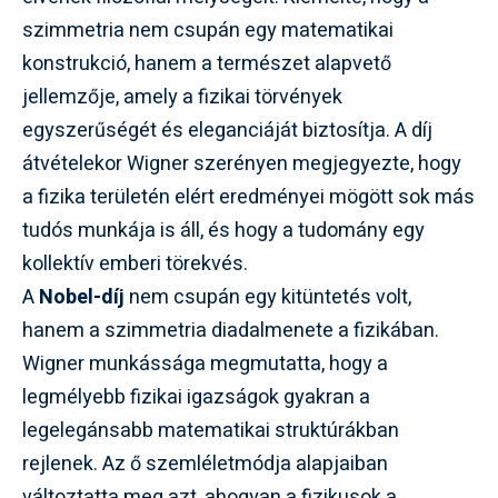
szimmetria nem csupán egy matematikai
konstrukció, hanem a természet alapvető
jellemzője, amely a fizikai törvények
egyszerűségét és eleganciáját biztosítja. A díj
átvételekor Wigner szerényen megjegyezte, hogy
a fizika területén elért eredményei mögött sok más
tudós munkája is áll, és hogy a tudomány egy
kollektív emberi törekvés.
A
Nobel-díj
nem csupán egy kitüntetés volt,
hanem a szimmetria diadalmenete a fizikában.
Wigner munkássága megmutatta, hogy a
legmélyebb fizikai igazságok gyakran a
legelegánsabb matematikai struktúrákban
rejlenek. Az ő szemléletmódja alapjaiban
változtatta meg azt, ahogyan a fizikusok a