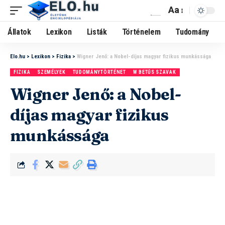
Aa
Állatok
Lexikon
Listák
Történelem
Tudomány
Elo.hu
>
Lexikon
>
Fizika
>
Wigner Jenő: a Nobel-díjas magyar fizikus munkássága
FIZIKA
SZEMÉLYEK
TUDOMÁNYTÖRTÉNET
W BETŰS SZAVAK
Wigner Jenő: a Nobel-
díjas magyar fizikus
munkássága