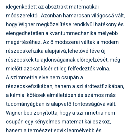
idegenkedett az absztrakt matematikai
módszerektől. Azonban hamarosan világossá vált,
hogy Wigner megközelítése rendkívül hatékony és
elengedhetetlen a kvantummechanika mélyebb
megértéséhez. Az ő módszerei váltak a modern
részecskefizika alapjaivá, lehetővé téve új
részecskék tulajdonságainak előrejelzését, még
mielőtt azokat kísérletileg felfedezték volna.
A szimmetria elve nem csupán a
részecskefizikában, hanem a szilárdtestfizikában,
a kémiai kötések elméletében és számos más
tudományágban is alapvető fontosságúvá vált.
Wigner bebizonyította, hogy a szimmetria nem
csupán egy kényelmes matematikai eszköz,
hanem a természet egyik legmélyebb és