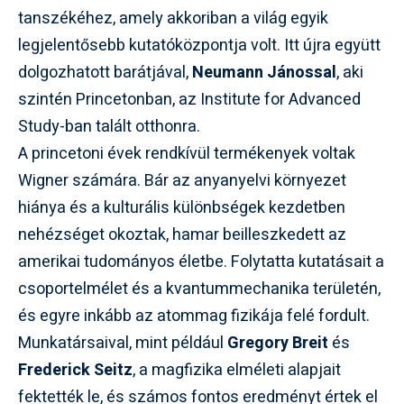
tanszékéhez, amely akkoriban a világ egyik
legjelentősebb kutatóközpontja volt. Itt újra együtt
dolgozhatott barátjával,
Neumann Jánossal
, aki
szintén Princetonban, az Institute for Advanced
Study-ban talált otthonra.
A princetoni évek rendkívül termékenyek voltak
Wigner számára. Bár az anyanyelvi környezet
hiánya és a kulturális különbségek kezdetben
nehézséget okoztak, hamar beilleszkedett az
amerikai tudományos életbe. Folytatta kutatásait a
csoportelmélet és a kvantummechanika területén,
és egyre inkább az atommag fizikája felé fordult.
Munkatársaival, mint például
Gregory Breit
és
Frederick Seitz
, a magfizika elméleti alapjait
fektették le, és számos fontos eredményt értek el