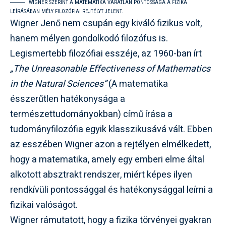
WIGNER SZERINT A MATEMATIKA VÁRATLAN PONTOSSÁGA A FIZIKA
LEÍRÁSÁBAN MÉLY FILOZÓFIAI REJTÉLYT JELENT.
Wigner Jenő nem csupán egy kiváló fizikus volt,
hanem mélyen gondolkodó filozófus is.
Legismertebb filozófiai esszéje, az 1960-ban írt
„The Unreasonable Effectiveness of Mathematics
in the Natural Sciences”
(A matematika
ésszerűtlen hatékonysága a
természettudományokban) című írása a
tudományfilozófia egyik klasszikusává vált. Ebben
az esszében Wigner azon a rejtélyen elmélkedett,
hogy a matematika, amely egy emberi elme által
alkotott absztrakt rendszer, miért képes ilyen
rendkívüli pontossággal és hatékonysággal leírni a
fizikai valóságot.
Wigner rámutatott, hogy a fizika törvényei gyakran