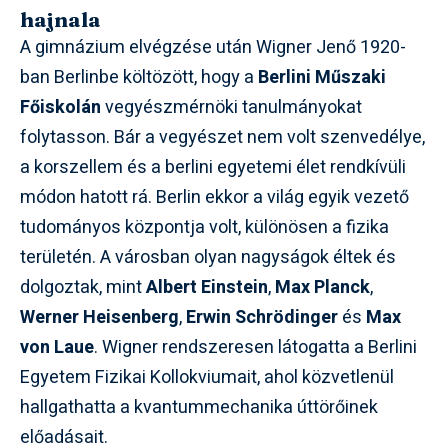
hajnala
A gimnázium elvégzése után Wigner Jenő 1920-
ban Berlinbe költözött, hogy a
Berlini Műszaki
Főiskolán
vegyészmérnöki tanulmányokat
folytasson. Bár a vegyészet nem volt szenvedélye,
a korszellem és a berlini egyetemi élet rendkívüli
módon hatott rá. Berlin ekkor a világ egyik vezető
tudományos központja volt, különösen a fizika
területén. A városban olyan nagyságok éltek és
dolgoztak, mint
Albert Einstein
,
Max Planck
,
Werner Heisenberg
,
Erwin Schrödinger
és
Max
von Laue
. Wigner rendszeresen látogatta a Berlini
Egyetem Fizikai Kollokviumait, ahol közvetlenül
hallgathatta a kvantummechanika úttörőinek
előadásait.