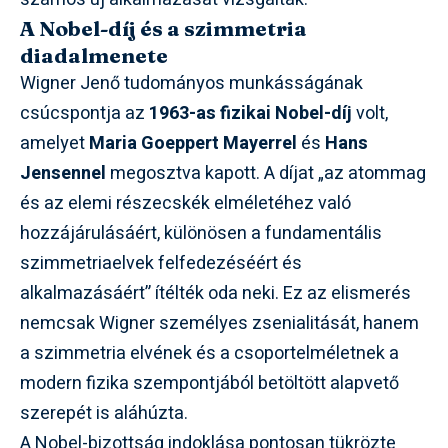
A Nobel-díj és a szimmetria
diadalmenete
Wigner Jenő tudományos munkásságának
csúcspontja az
1963-as fizikai Nobel-díj
volt,
amelyet
Maria Goeppert Mayerrel
és
Hans
Jensennel
megosztva kapott. A díjat „az atommag
és az elemi részecskék elméletéhez való
hozzájárulásáért, különösen a fundamentális
szimmetriaelvek felfedezéséért és
alkalmazásáért” ítélték oda neki. Ez az elismerés
nemcsak Wigner személyes zsenialitását, hanem
a szimmetria elvének és a csoportelméletnek a
modern fizika szempontjából betöltött alapvető
szerepét is aláhúzta.
A Nobel-bizottság indoklása pontosan tükrözte