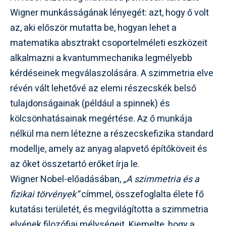
Wigner munkásságának lényegét: azt, hogy ő volt
az, aki először mutatta be, hogyan lehet a
matematika absztrakt csoportelméleti eszközeit
alkalmazni a kvantummechanika legmélyebb
kérdéseinek megválaszolására. A szimmetria elve
révén vált lehetővé az elemi részecskék belső
tulajdonságainak (például a spinnek) és
kölcsönhatásainak megértése. Az ő munkája
nélkül ma nem létezne a részecskefizika standard
modellje, amely az anyag alapvető építőköveit és
az őket összetartó erőket írja le.
Wigner Nobel-előadásában,
„A szimmetria és a
fizikai törvények”
címmel, összefoglalta élete fő
kutatási területét, és megvilágította a szimmetria
elvének filozófiai mélységeit. Kiemelte, hogy a