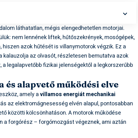
dalom láthatatlan, mégis elengedhetetlen motorjai.
élkülük: nem lennének liftek, hűtőszekrények, mosógépek,
 hiszen azok hűtését is villanymotorok végzik. Ez a
ba kalauzolja az olvasót, részletesen bemutatva azok
t
, a legalapvetőbb fizikai jelenségektől a legkorszerűbb
a és alapvető működési elve
eszköz, amely a
villamos energiát mechanikai
kítás az elektromágnesesség elvén alapul, pontosabban
tő közötti kölcsönhatáson. A motorok működése
n a forgórész – forgómozgást végeznek, ami aztán