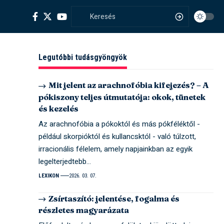
Legutóbbi tudásgyöngyök
Mit jelent az arachnofóbia kifejezés? – A
pókiszony teljes útmutatója: okok, tünetek
és kezelés
Az arachnofóbia a pókoktól és más pókféléktől -
például skorpióktól és kullancsktól - való túlzott,
irracionális félelem, amely napjainkban az egyik
legelterjedtebb…
LEXIKON
2026. 03. 07.
Zsírtaszító: jelentése, fogalma és
részletes magyarázata