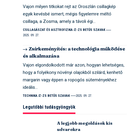
Vajon milyen titkokat rejt az Oroszlán csillagkép
egyik kevésbé ismert, mégis figyelemre méltó
csillaga, a Zosma, amely a távoli égi…
CSILLAGÁSZAT ÉS ASZTROFIZIKA
Z-ZS BETŰS SZAVAK
2025. 09. 27.
Zsírkeményítés: a technológia működése
és alkalmazása
Vajon elgondolkodott már azon, hogyan lehetséges,
hogy a folyékony növényi olajokból szilárd, kenhető
margarin vagy éppen a ropogós süteményekhez
ideális…
TECHNIKA
Z-ZS BETŰS SZAVAK
2025. 09. 27.
Legutóbbi tudásgyöngyök
A legjobb megoldások kis
udvarokra