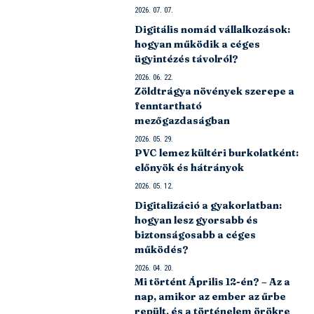
2026. 07. 07.
Digitális nomád vállalkozások:
hogyan működik a céges
ügyintézés távolról?
2026. 06. 22.
Zöldtrágya növények szerepe a
fenntartható
mezőgazdaságban
2026. 05. 29.
PVC lemez kültéri burkolatként:
előnyök és hátrányok
2026. 05. 12.
Digitalizáció a gyakorlatban:
hogyan lesz gyorsabb és
biztonságosabb a céges
működés?
2026. 04. 20.
Mi történt Április 12-én? – Az a
nap, amikor az ember az űrbe
repült, és a történelem örökre