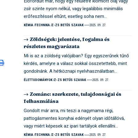
Előfordult már, hogy egy felületre kiömlött olaj vagy
zsír szinte nyom nélkül, vagy legalábbis minimális
erőfeszítéssel eltűnt, esetleg soha nem…
KÉMIA
TECHNIKA
Z-ZS BETŰS SZAVAK
2025. 09. 27.
Zöldségek: jelentése, fogalma és
részletes magyarázata
Mi is az a zöldség valójában? Egy egyszerűnek tűnő
kérdés, amelyre a válasz sokkal összetettebb, mint
gondolnánk. A hétköznapi nyelvhasználatban…
ÉLETTUDOMÁNYOK
Z-ZS BETŰS SZAVAK
2025. 09. 27.
Zománc: szerkezete, tulajdonságai és
felhasználása
Gondolt már arra, mi teszi a nagymama régi,
pattogásmentes konyhai edényét olyan időtállóvá,
vagy miért képesek az ipari tartályok ellenállni…
KÉMIA
TECHNIKA
Z-ZS BETŰS SZAVAK
2025. 09. 27.