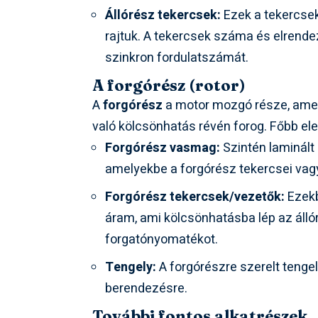
Állórész tekercsek:
Ezek a tekercsek
rajtuk. A tekercsek száma és elrend
szinkron fordulatszámát.
A forgórész (rotor)
A
forgórész
a motor mozgó része, amel
való kölcsönhatás révén forog. Főbb el
Forgórész vasmag:
Szintén laminált 
amelyekbe a forgórész tekercsei vagy
Forgórész tekercsek/vezetők:
Ezekb
áram, ami kölcsönhatásba lép az áll
forgatónyomatékot.
Tengely:
A forgórészre szerelt tengel
berendezésre.
További fontos alkatrészek