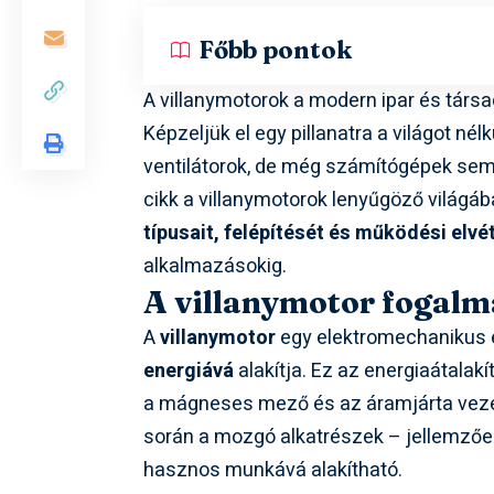
Főbb pontok
A villanymotorok a modern ipar és társa
Képzeljük el egy pillanatra a világot n
ventilátorok, de még számítógépek sem,
cikk a villanymotorok lenyűgöző világá
típusait, felépítését és működési elvé
alkalmazásokig.
A villanymotor fogalm
A
villanymotor
egy elektromechanikus 
energiává
alakítja. Ez az energiaátala
a mágneses mező és az áramjárta veze
során a mozgó alkatrészek – jellemzőe
hasznos munkává alakítható.