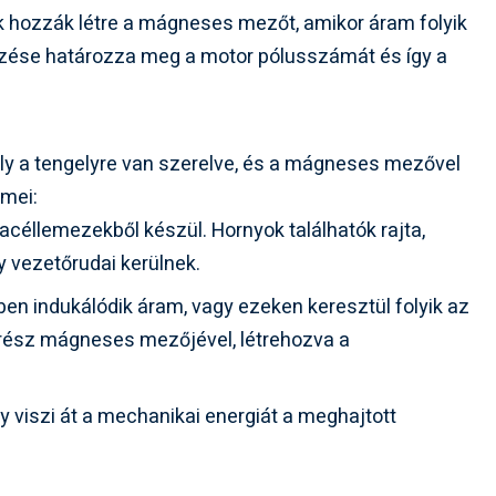
 hozzák létre a mágneses mezőt, amikor áram folyik
ezése határozza meg a motor pólusszámát és így a
y a tengelyre van szerelve, és a mágneses mezővel
emei:
acéllemezekből készül. Hornyok találhatók rajta,
 vezetőrudai kerülnek.
en indukálódik áram, vagy ezeken keresztül folyik az
órész mágneses mezőjével, létrehozva a
y viszi át a mechanikai energiát a meghajtott