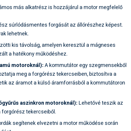
zámos más alkatrész is hozzájárul a motor megfelelő
ész súrlódásmentes forgását az állórészhez képest.
ak lehetnek.
özötti kis távolság, amelyen keresztül a mágneses
zált a hatékony működéshez.
amú motoroknál):
A kommutátor egy szegmensekből
toztatja meg a forgórész tekercseiben, biztosítva a
etik az áramot a külső áramforrásból a kommutátoron
ógyűrűs aszinkron motoroknál):
Lehetővé teszik az
 forgórész tekercseiből.
ordák segítenek elvezetni a motor működése során