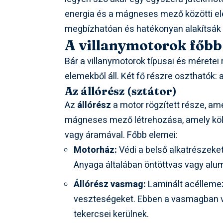
energia és a mágneses mező közötti el
megbízhatóan és hatékonyan alakítsák á
A villanymotorok főbb
Bár a villanymotorok típusai és méretei
elemekből áll. Két fő részre oszthatók:
Az állórész (sztátor)
Az
állórész
a motor rögzített része, am
mágneses mező létrehozása, amely kö
vagy áramával. Főbb elemei:
Motorház:
Védi a belső alkatrészeket 
Anyaga általában öntöttvas vagy alu
Állórész vasmag:
Laminált acéllemez
veszteségeket. Ebben a vasmagban va
tekercsei kerülnek.