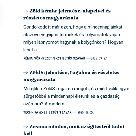
Zöld kémia: jelentése, alapelvei és
részletes magyarázata
Gondolkodott már azon, hogy a mindennapjainkat
átszövő vegyipari termékek és folyamatok vajon
milyen lábnyomot hagynak a bolygónkon? Hogyan
lehet a…
KÉMIA
KÖRNYEZET
Z-ZS BETŰS SZAVAK
2025. 09. 27.
ZöldS: jelentése, fogalma és részletes
magyarázata
Mi rejlik a ZöldS fogalma mögött, és miért válik egyre
sürgetőbbé a mindennapi életünk és a gazdaság
számára? A modern…
TECHNIKA
Z-ZS BETŰS SZAVAK
2025. 09. 27.
Zosma: minden, amit az égitestről tudni
kell