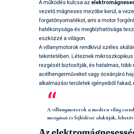
A működés kulcsa az
elektromágneses
vezető mágneses mezőbe kerül, a vezető
forgatónyomatékot, ami a motor forgórés
hatékonysága és megbízhatósága teszi ő
eszközzé a világon.
A villanymotorok rendkívül széles skál
tekintetében. Léteznek mikroszkopikus
rezgését biztosítják, és hatalmas, töb
acélhengerműveket vagy óceánjáró hajó
alkalmazási területek igényeiből fakad,
A villanymotorok a modern világ csendes
mozgássá és fejlődéssé alakítják, lehető
Az elektromágnesesség