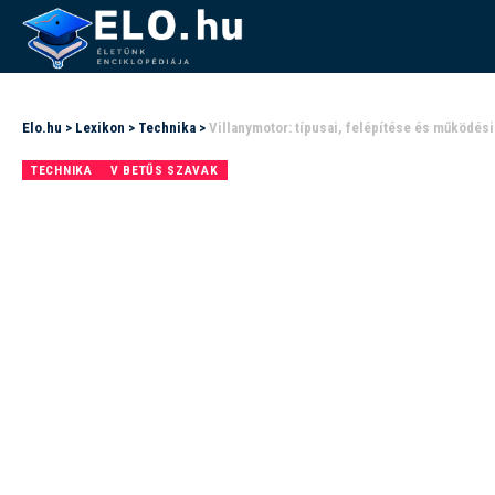
Elo.hu
>
Lexikon
>
Technika
>
Villanymotor: típusai, felépítése és működési
TECHNIKA
V BETŰS SZAVAK