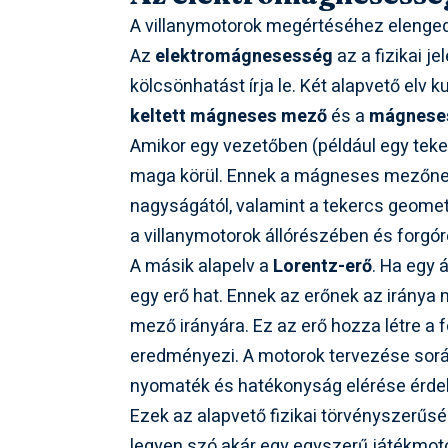
A villanymotorok megértéséhez elenged
Az
elektromágnesesség
az a fizikai 
kölcsönhatást írja le. Két alapvető el
keltett mágneses mező
és a
mágneses
Amikor egy vezetőben (például egy tek
maga körül. Ennek a mágneses mezőnek 
nagyságától, valamint a tekercs geometr
a villanymotorok állórészében és forgór
A másik alapelv a
Lorentz-erő
. Ha egy
egy erő hat. Ennek az erőnek az irány
mező irányára. Ez az erő hozza létre a
eredményezi. A motorok tervezése során
nyomaték és hatékonyság elérése érde
Ezek az alapvető fizikai törvényszerűs
legyen szó akár egy egyszerű játékmotor