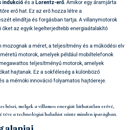
 indukció
és a
Lorentz-erő
. Amikor egy áramjárta
re erő hat. Ez az erő hozza létre a
zét elindítja és forgásban tartja. A villanymotorok
ket az egyik legelterjedtebb energiaátalakító
án mozognak a méret, a teljesítmény és a működési elv
 méretű motorok, amelyek például mobiltelefonok
b megawattos teljesítményű motorok, amelyek
kat hajtanak. Ez a sokféleség a különböző
 és a mérnöki innováció folyamatos hajtóereje.
 hősei, melyek a villamos energiát láthatatlan erővé,
vé téve a technológiai haladást szinte minden iparágban.
 alapjai