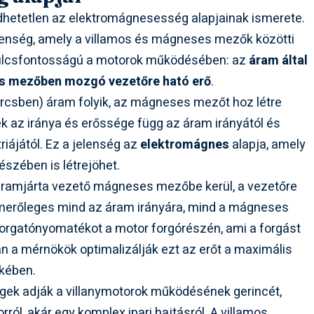
hetetlen az elektromágnesesség alapjainak ismerete.
jelenség, amely a villamos és mágneses mezők közötti
v kulcsfontosságú a motorok működésében: az
áram által
 mezőben mozgó vezetőre ható erő
.
ercsben) áram folyik, az mágneses mezőt hoz létre
az iránya és erőssége függ az áram irányától és
iájától. Ez a jelenség az
elektromágnes
alapja, amely
észében is létrejöhet.
 áramjárta vezető mágneses mezőbe kerül, a vezetőre
a merőleges mind az áram irányára, mind a mágneses
 forgatónyomatékot a motor forgórészén, ami a forgást
 a mérnökök optimalizálják ezt az erőt a maximális
kében.
égek adják a villanymotorok működésének gerincét,
ról, akár egy komplex ipari hajtásról. A villamos