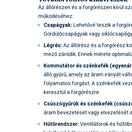
Az állórészen és a forgórészen kívül s
működéséhez:
Csapágyak:
Lehetővé teszik a forgór
Gördülőcsapágyak vagy siklócsapágy
Légrés:
Az állórész és a forgórész k
mező záródik. Ennek mérete optimali
Kommutátor és szénkefék (egyenár
álló gyűrű, amely az áram irányát vál
folyamatos forgást. A szénkefék vez
keresztül a forgórészre.
Csúszógyűrűk és szénkefék (csúsz
áram bevezetését vagy elvezetését a
Hűtőrendszer:
Ventilátorok és hűtőb