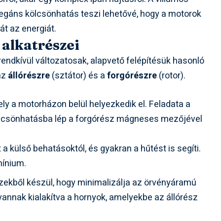
egáns kölcsönhatás teszi lehetővé, hogy a motorok
t az energiát.
 alkatrészei
 rendkívül változatosak, alapvető felépítésük hasonló
 az
állórészre
(sztátor) és a
forgórészre
(rotor).
ely a motorházon belül helyezkedik el. Feladata a
lcsönhatásba lép a forgórész mágneses mezőjével
a külső behatásoktól, és gyakran a hűtést is segíti.
mínium.
ekből készül, hogy minimalizálja az örvényáramú
nnak kialakítva a hornyok, amelyekbe az állórész