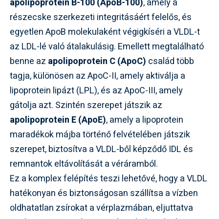
apolipoprotein B-100 (ApoB-100)
, amely a
részecske szerkezeti integritásáért felelős, és
egyetlen ApoB molekulaként végigkíséri a VLDL-t
az LDL-lé való átalakulásig. Emellett megtalálható
benne az
apolipoprotein C (ApoC)
család több
tagja, különösen az ApoC-II, amely aktiválja a
lipoprotein lipázt (LPL), és az ApoC-III, amely
gátolja azt. Szintén szerepet játszik az
apolipoprotein E (ApoE)
, amely a lipoprotein
maradékok májba történő felvételében játszik
szerepet, biztosítva a VLDL-ből képződő IDL és
remnantok eltávolítását a véráramból.
Ez a komplex felépítés teszi lehetővé, hogy a VLDL
hatékonyan és biztonságosan szállítsa a vízben
oldhatatlan zsírokat a vérplazmában, eljuttatva