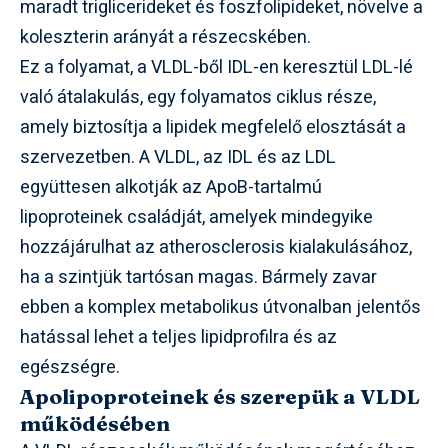
maradt triglicerideket és foszfolipideket, növelve a
koleszterin arányát a részecskében.
Ez a folyamat, a VLDL-ből IDL-en keresztül LDL-lé
való átalakulás, egy folyamatos ciklus része,
amely biztosítja a lipidek megfelelő elosztását a
szervezetben. A VLDL, az IDL és az LDL
együttesen alkotják az ApoB-tartalmú
lipoproteinek családját, amelyek mindegyike
hozzájárulhat az atherosclerosis kialakulásához,
ha a szintjük tartósan magas. Bármely zavar
ebben a komplex metabolikus útvonalban jelentős
hatással lehet a teljes lipidprofilra és az
egészségre.
Apolipoproteinek és szerepük a VLDL
működésében