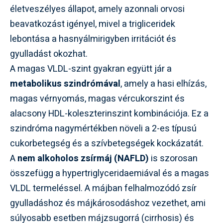
életveszélyes állapot, amely azonnali orvosi
beavatkozást igényel, mivel a trigliceridek
lebontása a hasnyálmirigyben irritációt és
gyulladást okozhat.
A magas VLDL-szint gyakran együtt jár a
metabolikus szindrómával
, amely a hasi elhízás,
magas vérnyomás, magas vércukorszint és
alacsony HDL-koleszterinszint kombinációja. Ez a
szindróma nagymértékben növeli a 2-es típusú
cukorbetegség és a szívbetegségek kockázatát.
A
nem alkoholos zsírmáj (NAFLD)
is szorosan
összefügg a hypertriglyceridaemiával és a magas
VLDL termeléssel. A májban felhalmozódó zsír
gyulladáshoz és májkárosodáshoz vezethet, ami
súlyosabb esetben májzsugorrá (cirrhosis) és