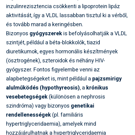
inzulinrezisztencia csökkenti a lipoprotein lipáz
aktivitását, így a VLDL lassabban tisztul ki a vérből,
és tovább marad a keringésben.
Bizonyos
gyógyszerek
is befolyásolhatják a VLDL
szintjét, például a béta-blokkolók, tiazid
diuretikumok, egyes hormonális készítmények
(ösztrogének), szteroidok és néhány HIV-
gyógyszer. Fontos figyelembe venni az
alapbetegségeket is, mint például a
pajzsmirigy
alulműködés (hypothyreosis)
, a
krónikus
vesebetegségek
(különösen a nephrosis
szindróma) vagy bizonyos
genetikai
rendellenességek
(pl. familiáris
hypertriglyceridaemia), amelyek mind
hozzájárulhatnak a hypertriglyceridaemia