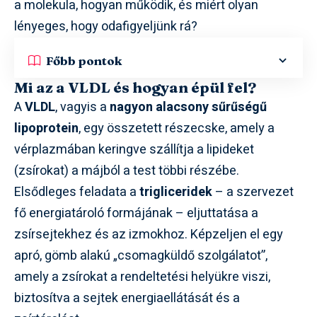
a molekula, hogyan működik, és miért olyan
lényeges, hogy odafigyeljünk rá?
Főbb pontok
Mi az a VLDL és hogyan épül fel?
A
VLDL
, vagyis a
nagyon alacsony sűrűségű
lipoprotein
, egy összetett részecske, amely a
vérplazmában keringve szállítja a lipideket
(zsírokat) a májból a test többi részébe.
Elsődleges feladata a
trigliceridek
– a szervezet
fő energiatároló formájának – eljuttatása a
zsírsejtekhez és az izmokhoz. Képzeljen el egy
apró, gömb alakú „csomagküldő szolgálatot”,
amely a zsírokat a rendeltetési helyükre viszi,
biztosítva a sejtek energiaellátását és a