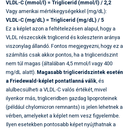
VLDL-C (mmol/l) = Triglicerid (mmol/l) / 2,2
Vagy amerikai mértékegységekkel (mg/dL):
VLDL-C (mg/dL) = Triglicerid (mg/dL) / 5
Ez a képlet azon a feltételezésen alapul, hogy a
VLDL részecskék triglicerid és koleszterin aránya
viszonylag állandó. Fontos megjegyezni, hogy ez a
számítás csak akkor pontos, ha a trigliceridszint
nem túl magas (általában 4,5 mmol/l vagy 400
mg/dL alatt).
Magasabb trigliceridszintek esetén
a Friedewald-képlet pontatlanná válik
, és
alulbecsülheti a VLDL-C valós értékét, mivel
ilyenkor más, trigliceridben gazdag lipoproteinek
(például chylomicron remnants) is jelen lehetnek a
vérben, amelyeket a képlet nem vesz figyelembe.
Ilyen esetekben pontosabb képet nyújthatnak a