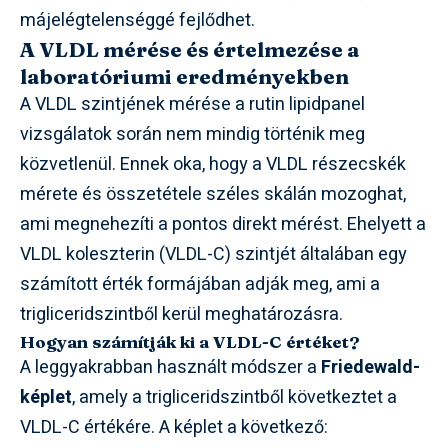
májelégtelenséggé fejlődhet.
A VLDL mérése és értelmezése a
laboratóriumi eredményekben
A VLDL szintjének mérése a rutin lipidpanel
vizsgálatok során nem mindig történik meg
közvetlenül. Ennek oka, hogy a VLDL részecskék
mérete és összetétele széles skálán mozoghat,
ami megnehezíti a pontos direkt mérést. Ehelyett a
VLDL koleszterin (VLDL-C) szintjét általában egy
számított érték formájában adják meg, ami a
trigliceridszintből kerül meghatározásra.
Hogyan számítják ki a VLDL-C értéket?
A leggyakrabban használt módszer a
Friedewald-
képlet
, amely a trigliceridszintből következtet a
VLDL-C értékére. A képlet a következő: