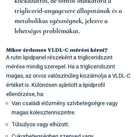
kockázatról, de fontos indikátora a
triglicerid-anyagcsere állapotának és a
metabolikus egészségnek, jelezve a
lehetséges problémákat.
Mikor érdemes VLDL-C mérést kérni?
A rutin lipidpanel részeként a trigliceridszint
mérése mindig szerepel. Ha a trigliceridszint
magas, az orvos valószínűleg kiszámolja a VLDL-C
értéket is. Különösen ajánlott a lipidprofil
ellenőrzése, ha:
Van családi előzmény szívbetegségre vagy
magas koleszterinszintre.
Túlsúlyos vagy elhízott.
Cukorbetegségben szenved vagy