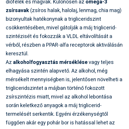
diófélék és magvak. Különösen az
omega-3
zsírsavak
(zsíros halak, halolaj, lenmag, chia mag)
bizonyultak hatékonynak a trigliceridszint
csökkentésében, mivel gátolják a máj triglicerid-
szintézisét és fokozzák a VLDL eltávolítását a
vérből, részben a PPAR-alfa receptorok aktiválásán
keresztül.
Az
alkoholfogyasztás mérséklése
vagy teljes
elhagyása szintén alapvető. Az alkohol, még
mérsékelt mennyiségben is, jelentősen növelheti a
trigliceridszintet a májban történő fokozott
zsírszintézis miatt, mivel az alkohol lebontása
során keletkező anyagok a máj triglicerid-
termelését serkentik. Egyéni érzékenységtől
függően akár egy pohár bor is hatással lehet az