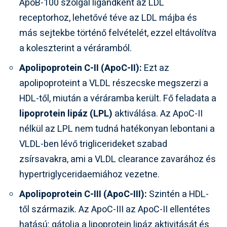
ApoB-100 szolgál ligandként az LDL
receptorhoz, lehetővé téve az LDL májba és
más sejtekbe történő felvételét, ezzel eltávolítva
a koleszterint a véráramból.
Apolipoprotein C-II (ApoC-II):
Ezt az
apolipoproteint a VLDL részecske megszerzi a
HDL-től, miután a véráramba került. Fő feladata a
lipoprotein lipáz (LPL)
aktiválása. Az ApoC-II
nélkül az LPL nem tudná hatékonyan lebontani a
VLDL-ben lévő triglicerideket szabad
zsírsavakra, ami a VLDL clearance zavarához és
hypertriglyceridaemiához vezetne.
Apolipoprotein C-III (ApoC-III):
Szintén a HDL-
től származik. Az ApoC-III az ApoC-II ellentétes
hatású: gátolja a lipoprotein lipáz aktivitását és