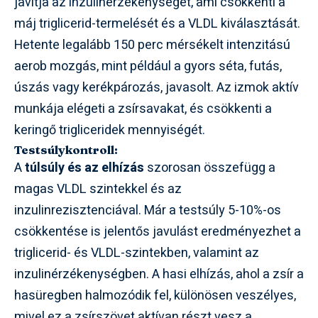
javítja az inzulinérzékenységet, ami csökkenti a
máj triglicerid-termelését és a VLDL kiválasztását.
Hetente legalább 150 perc mérsékelt intenzitású
aerob mozgás, mint például a gyors séta, futás,
úszás vagy kerékpározás, javasolt. Az izmok aktív
munkája elégeti a zsírsavakat, és csökkenti a
keringő trigliceridek mennyiségét.
Testsúlykontroll:
A
túlsúly és az elhízás
szorosan összefügg a
magas VLDL szintekkel és az
inzulinrezisztenciával. Már a testsúly 5-10%-os
csökkentése is jelentős javulást eredményezhet a
triglicerid- és VLDL-szintekben, valamint az
inzulinérzékenységben. A hasi elhízás, ahol a zsír a
hasüregben halmozódik fel, különösen veszélyes,
mivel ez a zsírszövet aktívan részt vesz a