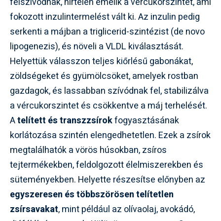
felszívódnak, hirtelen emelik a vércukorszintet, ami
fokozott inzulintermelést vált ki. Az inzulin pedig
serkenti a májban a triglicerid-szintézist (de novo
lipogenezis), és növeli a VLDL kiválasztását.
Helyettük válasszon teljes kiőrlésű gabonákat,
zöldségeket és gyümölcsöket, amelyek rostban
gazdagok, és lassabban szívódnak fel, stabilizálva
a vércukorszintet és csökkentve a máj terhelését.
A
telített és transzzsírok
fogyasztásának
korlátozása szintén elengedhetetlen. Ezek a zsírok
megtalálhatók a vörös húsokban, zsíros
tejtermékekben, feldolgozott élelmiszerekben és
süteményekben. Helyette részesítse előnyben az
egyszeresen és többszörösen telítetlen
zsírsavakat
, mint például az olívaolaj, avokádó,