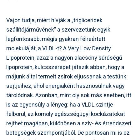
Vajon tudja, miért hívják a „trigliceridek
szállítójárművének” a szervezetünk egyik
legfontosabb, mégis gyakran félreértett
molekuláját, a VLDL-t? A Very Low Density
Lipoprotein, azaz a nagyon alacsony sűrűségű
lipoprotein, kulcsszerepet játszik abban, hogy a
májunk által termelt zsírok eljussanak a testünk
sejtjeihez, ahol energiaként hasznosulnak vagy
tárolódnak. Azonban, mint oly sok más esetben, itt
is az egyensúly a lényeg: ha a VLDL szintje
felborul, az komoly egészségügyi kockázatokat
rejthet magában, különösen a szív- és érrendszeri
betegségek szempontjából. De pontosan mi is ez