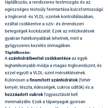
táplálkozás, a rendszeres testmozgás és az
egészséges testsúly fenntartása kulcsfontosságú
a triglicerid- és VLDL-szintek kontrollálásában,
ezáltal csökkentve a szív- és érrendszeri
betegségek kockázatát. Ezek az intézkedések
gyakran hatékonyabbak lehetnek, mint a
gyógyszeres kezelés önmagában.
Táplálkozás:
A
szénhidrátbevitel csökkentése
az egyik
leghatékonyabb módja a magas trigliceridszint, és
ezzel együtt a VLDL-szint mérséklésének.
Különösen a
finomított szénhidrátok
(fehér
kenyér, tészta, édességek, cukros üdítők) és a
hozzáadott cukrok
fogyasztását kell
minimalizálni. Ezek a tápanyagok gyorsan