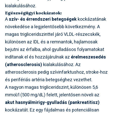
kialakulásához.
Egészségügyi kockázatok:
A
szív- és érrendszeri betegségek
kockázatának
növekedése a legjelentősebb következmény. A
magas trigliceridszinttel járó VLDL-részecskék,
különösen az IDL és a remnantok, hajlamosak
bejutni az érfalba, ahol gyulladásos folyamatokat
indítanak el és hozzájárulnak az
érelmeszesedés
(atherosclerosis)
kialakulásához. Az
atherosclerosis pedig szívinfarktushoz, stroke-hoz
és perifériás artéria betegséghez vezethet.
A nagyon magas trigliceridszint, különösen 5,6
mmol/l (500 mg/dL) felett, jelentősen növeli az
akut hasnyálmirigy-gyulladás (pankreatitisz)
kockázatát. Ez egy fájdalmas és potenciálisan