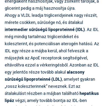
energiaként hasznosítják, vagy zsírként tárolják, a
glicerint pedig a máj hasznosítja újra.
Ahogy a VLDL leadja trigliceridjeinek nagy részét,
mérete csökken, sűrűsége nő, és átalakul
intermedier sűrűségű lipoproteinné (IDL)
. Az IDL
még mindig tartalmaz triglicerideket és
koleszterint, és potenciálisan aterogén hatású. Az
IDL egy része a májba kerül, ahol felveszik a
májsejtek az ApoE receptorok segítségével,
eltávolítva ezzel a vérkeringésből. Azonban az IDL
egy jelentős része tovább alakul
alacsony
sűrűségű lipoproteinné (LDL)
, amelyet gyakran
„rossz koleszterinnek” neveznek. Ezt az
átalakulást részben a májban található
hepatikus
lipáz
végzi, amely tovább bontja az IDL-ben