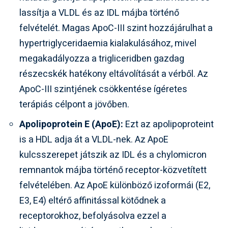
lassítja a VLDL és az IDL májba történő
felvételét. Magas ApoC-III szint hozzájárulhat a
hypertriglyceridaemia kialakulásához, mivel
megakadályozza a trigliceridben gazdag
részecskék hatékony eltávolítását a vérből. Az
ApoC-III szintjének csökkentése ígéretes
terápiás célpont a jövőben.
Apolipoprotein E (ApoE):
Ezt az apolipoproteint
is a HDL adja át a VLDL-nek. Az ApoE
kulcsszerepet játszik az IDL és a chylomicron
remnantok májba történő receptor-közvetített
felvételében. Az ApoE különböző izoformái (E2,
E3, E4) eltérő affinitással kötődnek a
receptorokhoz, befolyásolva ezzel a