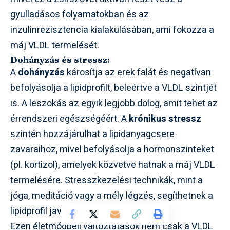
gyulladásos folyamatokban és az
inzulinrezisztencia kialakulásában, ami fokozza a
máj VLDL termelését.
Dohányzás és stressz:
A
dohányzás
károsítja az erek falát és negatívan
befolyásolja a lipidprofilt, beleértve a VLDL szintjét
is. A leszokás az egyik legjobb dolog, amit tehet az
érrendszeri egészségéért. A
krónikus stressz
szintén hozzájárulhat a lipidanyagcsere
zavaraihoz, mivel befolyásolja a hormonszinteket
(pl. kortizol), amelyek közvetve hatnak a máj VLDL
termelésére. Stresszkezelési technikák, mint a
jóga, meditáció vagy a mély légzés, segíthetnek a
lipidprofil javításában.
Ezen életmódbeli változtatások nem csak a VLDL