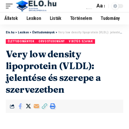
Aa
Állatok
Lexikon
Listák
Történelem
Tudomány
Elo.hu
>
Lexikon
>
Élettudományok
>
Very low density lipoprotein (VLDL): jelentése és szerepe a szervezetben
ÉLETTUDOMÁNYOK
ORVOSTUDOMÁNY
V BETŰS SZAVAK
Very low density
lipoprotein (VLDL):
jelentése és szerepe a
szervezetben