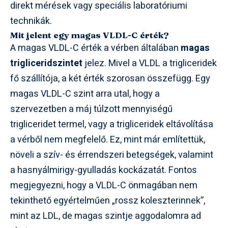
direkt mérések vagy speciális laboratóriumi
technikák.
Mit jelent egy magas VLDL-C érték?
A magas VLDL-C érték a vérben általában
magas
trigliceridszintet
jelez. Mivel a VLDL a trigliceridek
fő szállítója, a két érték szorosan összefügg. Egy
magas VLDL-C szint arra utal, hogy a
szervezetben a máj túlzott mennyiségű
trigliceridet termel, vagy a trigliceridek eltávolítása
a vérből nem megfelelő. Ez, mint már említettük,
növeli a szív- és érrendszeri betegségek, valamint
a hasnyálmirigy-gyulladás kockázatát. Fontos
megjegyezni, hogy a VLDL-C önmagában nem
tekinthető egyértelműen „rossz koleszterinnek”,
mint az LDL, de magas szintje aggodalomra ad