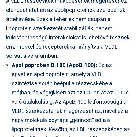
A VLDL részecskék működésének megértéséhez
elengedhetetlen az apolipoproteinek szerepének
áttekintése. Ezek a fehérjék nem csupán a
lipoprotein szerkezetét stabilizálják, hanem
kulcsfontosságú interakciókat is lehetővé tesznek
enzimekkel és receptorokkal, irányítva a VLDL
sorsát a véráramban.
Apolipoprotein B-100 (ApoB-100):
Ez az
egyetlen apolipoprotein, amely a VLDL
szintézise során beépül a részecskébe a
májban, és végigkíséri azt az IDL-en át az LDL-é
való átalakulásig. Az ApoB-100 létfontosságú a
VLDL szerkezetének megőrzéséhez, mivel ez a
nagy molekula egyfajta „gerincét” adja a
lipoproteinnek. Később, az LDL részecskében az