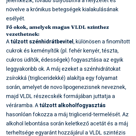
jelentkezik, tovább súlyosbítva a helyzetet és
növelve a krónikus betegségek kialakulásának
esélyét.
Fő okok, amelyek magas VLDL szinthez
vezethetnek:
A
túlzott szénhidrátbevitel
, különösen a finomított
cukrok és keményítők (pl. fehér kenyér, tészta,
cukros üdítők, édességek) fogyasztása az egyik
leggyakoribb ok. A máj ezeket a szénhidrátokat
zsírokká (trigliceridekké) alakítja egy folyamat
során, amelyet de novo lipogenezisnek neveznek,
majd VLDL részecskék formájában juttatja a
véráramba. A
túlzott alkoholfogyasztás
hasonlóan fokozza a máj triglicerid-termelését. Az
alkohol lebontása során keletkező acetát és a máj
terheltsége egyaránt hozzájárul a VLDL szintézis