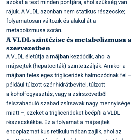
azokat a test minden pontjára, ahol szükség van
rájuk. A VLDL azonban nem statikus részecske;
folyamatosan változik és alakul át a
metabolizmusa során.
A VLDL szintézise és metabolizmusa a
szervezetben
A VLDL életútja a
májban
kezdődik, ahol a
májsejtek (hepatociták) szintetizálják. Amikor a
májban felesleges trigliceridek halmozódnak fel –
például túlzott szénhidrátbevitel, túlzott
alkoholfogyasztás, vagy a zsírszövetből
felszabaduló szabad zsírsavak nagy mennyisége
miatt –, ezeket a triglicerideket beépíti a VLDL
részecskékbe. Ez a folyamat a májsejtek
endoplazmatikus retikulumában zajlik, ahol az