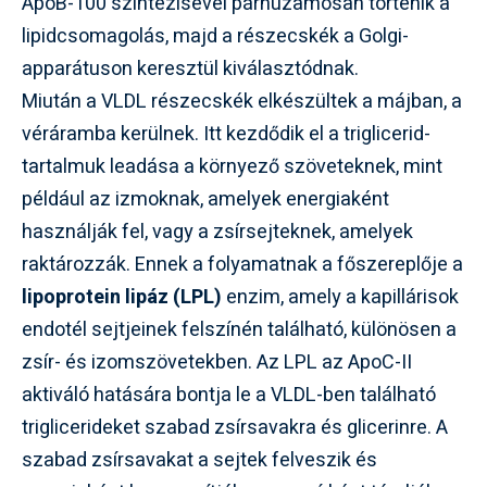
ApoB-100 szintézisével párhuzamosan történik a
lipidcsomagolás, majd a részecskék a Golgi-
apparátuson keresztül kiválasztódnak.
Miután a VLDL részecskék elkészültek a májban, a
véráramba kerülnek. Itt kezdődik el a triglicerid-
tartalmuk leadása a környező szöveteknek, mint
például az izmoknak, amelyek energiaként
használják fel, vagy a zsírsejteknek, amelyek
raktározzák. Ennek a folyamatnak a főszereplője a
lipoprotein lipáz (LPL)
enzim, amely a kapillárisok
endotél sejtjeinek felszínén található, különösen a
zsír- és izomszövetekben. Az LPL az ApoC-II
aktiváló hatására bontja le a VLDL-ben található
triglicerideket szabad zsírsavakra és glicerinre. A
szabad zsírsavakat a sejtek felveszik és