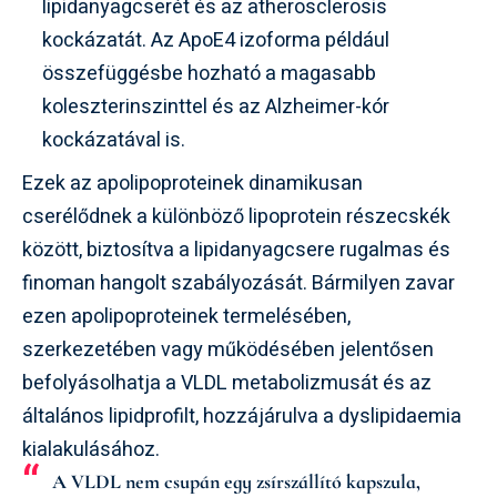
lipidanyagcserét és az atherosclerosis
kockázatát. Az ApoE4 izoforma például
összefüggésbe hozható a magasabb
koleszterinszinttel és az Alzheimer-kór
kockázatával is.
Ezek az apolipoproteinek dinamikusan
cserélődnek a különböző lipoprotein részecskék
között, biztosítva a lipidanyagcsere rugalmas és
finoman hangolt szabályozását. Bármilyen zavar
ezen apolipoproteinek termelésében,
szerkezetében vagy működésében jelentősen
befolyásolhatja a VLDL metabolizmusát és az
általános lipidprofilt, hozzájárulva a dyslipidaemia
kialakulásához.
A VLDL nem csupán egy zsírszállító kapszula,