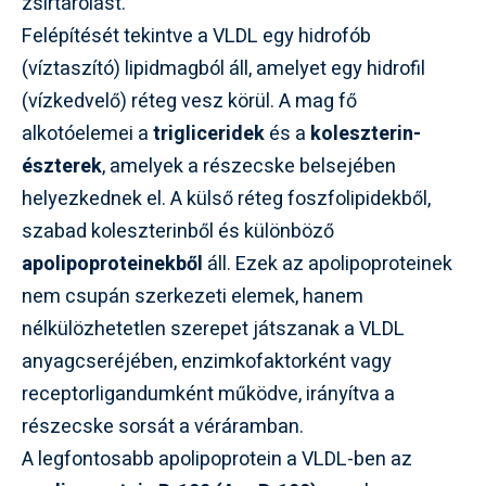
zsírtárolást.
Felépítését tekintve a VLDL egy hidrofób
(víztaszító) lipidmagból áll, amelyet egy hidrofil
(vízkedvelő) réteg vesz körül. A mag fő
alkotóelemei a
trigliceridek
és a
koleszterin-
észterek
, amelyek a részecske belsejében
helyezkednek el. A külső réteg foszfolipidekből,
szabad koleszterinből és különböző
apolipoproteinekből
áll. Ezek az apolipoproteinek
nem csupán szerkezeti elemek, hanem
nélkülözhetetlen szerepet játszanak a VLDL
anyagcseréjében, enzimkofaktorként vagy
receptorligandumként működve, irányítva a
részecske sorsát a véráramban.
A legfontosabb apolipoprotein a VLDL-ben az