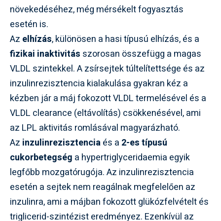
növekedéséhez, még mérsékelt fogyasztás
esetén is.
Az
elhízás
, különösen a hasi típusú elhízás, és a
fizikai inaktivitás
szorosan összefügg a magas
VLDL szintekkel. A zsírsejtek túltelítettsége és az
inzulinrezisztencia kialakulása gyakran kéz a
kézben jár a máj fokozott VLDL termelésével és a
VLDL clearance (eltávolítás) csökkenésével, ami
az LPL aktivitás romlásával magyarázható.
Az
inzulinrezisztencia
és a
2-es típusú
cukorbetegség
a hypertriglyceridaemia egyik
legfőbb mozgatórugója. Az inzulinrezisztencia
esetén a sejtek nem reagálnak megfelelően az
inzulinra, ami a májban fokozott glükózfelvételt és
triglicerid-szintézist eredményez. Ezenkívül az