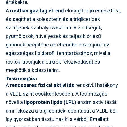
értékekre.
A
rostban gazdag étrend
elősegíti a jó emésztést,
és segíthet a koleszterin és a trigliceridek
szintjének szabályozásában. A zöldségek,
gyümölcsök, hüvelyesek és teljes kiőrlésű
gabonák beépítése az étrendbe hozzájárul az
egészséges lipidprofil fenntartásához, mivel a
rostok lassítják a cukrok felszívódását és
megkötik a koleszterint.
Testmozgás:
A
rendszeres fizikai aktivitás
rendkívül hatékony
a VLDL szint csökkentésében. A testmozgás
növeli a
lipoprotein lipáz (LPL)
enzim aktivitását,
ami fokozza a trigliceridek lebontását a VLDL-ből,
így gyorsabban tisztulnak ki a vérből. Emellett