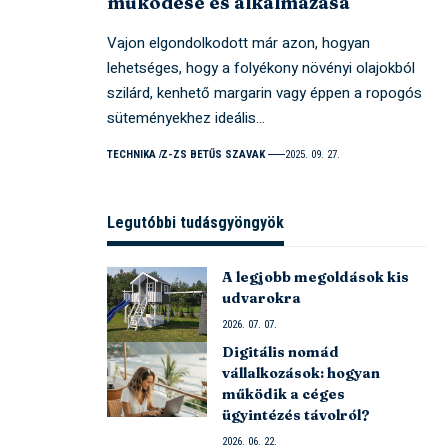
működése és alkalmazása
Vajon elgondolkodott már azon, hogyan
lehetséges, hogy a folyékony növényi olajokból
szilárd, kenhető margarin vagy éppen a ropogós
süteményekhez ideális…
TECHNIKA
Z-ZS BETŰS SZAVAK
2025. 09. 27.
Legutóbbi tudásgyöngyök
A legjobb megoldások kis
udvarokra
2026. 07. 07.
Digitális nomád
vállalkozások: hogyan
működik a céges
ügyintézés távolról?
2026. 06. 22.