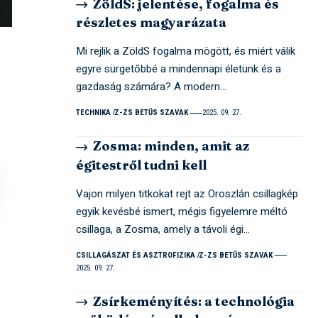
ZöldS: jelentése, fogalma és
részletes magyarázata
Mi rejlik a ZöldS fogalma mögött, és miért válik
egyre sürgetőbbé a mindennapi életünk és a
gazdaság számára? A modern…
TECHNIKA
Z-ZS BETŰS SZAVAK
2025. 09. 27.
Zosma: minden, amit az
égitestről tudni kell
Vajon milyen titkokat rejt az Oroszlán csillagkép
egyik kevésbé ismert, mégis figyelemre méltó
csillaga, a Zosma, amely a távoli égi…
CSILLAGÁSZAT ÉS ASZTROFIZIKA
Z-ZS BETŰS SZAVAK
2025. 09. 27.
Zsírkeményítés: a technológia