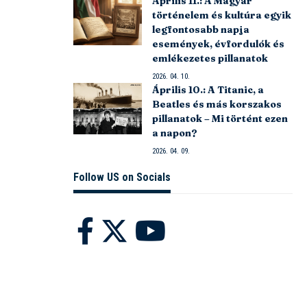
Április 11.: A Magyar
történelem és kultúra egyik
legfontosabb napja
események, évfordulók és
emlékezetes pillanatok
2026. 04. 10.
Április 10.: A Titanic, a
Beatles és más korszakos
pillanatok – Mi történt ezen
a napon?
2026. 04. 09.
Follow US on Socials