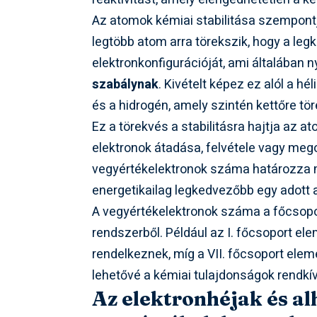
Az atomok kémiai stabilitása szempont
legtöbb atom arra törekszik, hogy a leg
elektronkonfigurációját, ami általában 
szabálynak
. Kivételt képez ez alól a hél
és a hidrogén, amely szintén kettőre tör
Ez a törekvés a stabilitásra hajtja az a
elektronok átadása, felvétele vagy mego
vegyértékelektronok száma határozza m
energetikailag legkedvezőbb egy adott
A vegyértékelektronok száma a főcsopo
rendszerből. Például az I. főcsoport el
rendelkeznek, míg a VII. főcsoport elem
lehetővé a kémiai tulajdonságok rendkív
Az elektronhéjak és al