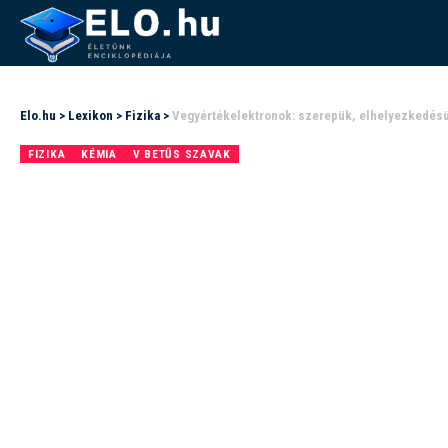
Elo.hu
>
Lexikon
>
Fizika
>
Vegyértékelektronok: szerepük, elhelyezkedés
FIZIKA
KÉMIA
V BETŰS SZAVAK