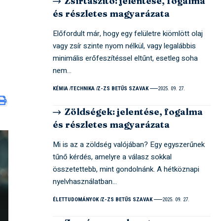
Zsírtaszító: jelentése, fogalma
és részletes magyarázata
Előfordult már, hogy egy felületre kiömlött olaj
vagy zsír szinte nyom nélkül, vagy legalábbis
minimális erőfeszítéssel eltűnt, esetleg soha
nem…
KÉMIA
TECHNIKA
Z-ZS BETŰS SZAVAK
2025. 09. 27.
Zöldségek: jelentése, fogalma
és részletes magyarázata
Mi is az a zöldség valójában? Egy egyszerűnek
tűnő kérdés, amelyre a válasz sokkal
összetettebb, mint gondolnánk. A hétköznapi
nyelvhasználatban…
ÉLETTUDOMÁNYOK
Z-ZS BETŰS SZAVAK
2025. 09. 27.