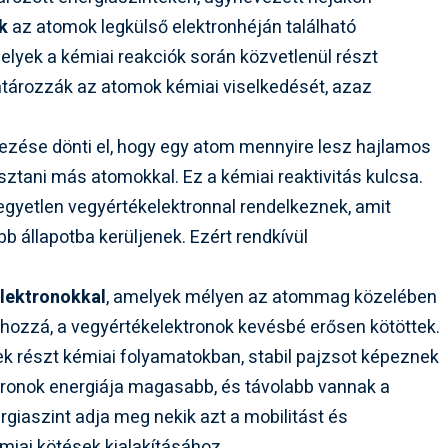
k
az atomok legkülső elektronhéján található
elyek a kémiai reakciók során közvetlenül részt
tározzák az atomok kémiai viselkedését, azaz
ezése dönti el, hogy egy atom mennyire lesz hajlamos
sztani más atomokkal. Ez a kémiai reaktivitás kulcsa.
, egyetlen vegyértékelektronnal rendelkeznek, amit
b állapotba kerüljenek. Ezért rendkívül
lektronokkal
, amelyek mélyen az atommag közelében
hozzá, a vegyértékelektronok kevésbé erősen kötöttek.
k részt kémiai folyamatokban, stabil pajzsot képeznek
tronok energiája magasabb, és távolabb vannak a
giaszint adja meg nekik azt a mobilitást és
émiai kötések kialakításához.