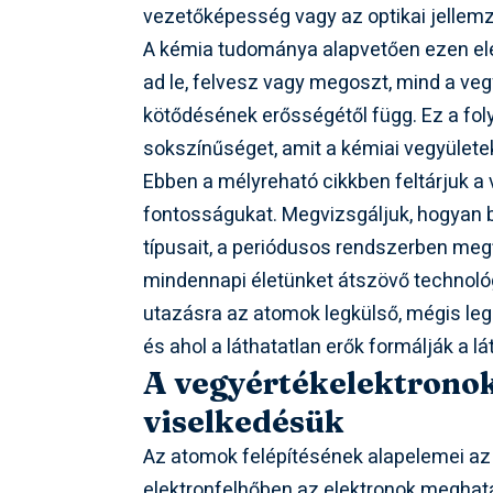
vezetőképesség vagy az optikai jellem
A kémia tudománya alapvetően ezen ele
ad le, felvesz vagy megoszt, mind a v
kötődésének erősségétől függ. Ez a fo
sokszínűséget, amit a kémiai vegyülete
Ebben a mélyreható cikkben feltárjuk a
fontosságukat. Megvizsgáljuk, hogyan b
típusait, a periódusos rendszerben meg
mindennapi életünket átszövő technoló
utazásra az atomok legkülső, mégis lega
és ahol a láthatatlan erők formálják a l
A vegyértékelektronok 
viselkedésük
Az atomok felépítésének alapelemei az
elektronfelhőben az elektronok meghat