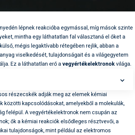
nnyedén lépnek reakcióba egymással, míg mások szinte
eket, mintha egy láthatatlan fal választaná el őket a
ülső, mégis legaktívabb rétegében rejlik, abban a
anyag viselkedését, tulajdonságait és a világegyetem
lja. Ez a láthatatlan erő a
vegyértékelektronok
világa.
yásos részecskék adják meg az elemek kémiai
ok közötti kapcsolódásokat, amelyekből a molekulák,
lág felépül. A vegyértékelektronok nem csupán az
ok; ők a kémiai reakciók elsődleges résztvevői, a
zikai tulajdonságok, mint például az elektromos