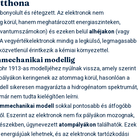
otthona
bonyolult és rétegzett. Az elektronok nem
 körül, hanem meghatározott energiaszinteken,
kvantumszámokon) és ezeken belül
alhéjakon
(vagy
 vegyértékelektronok mindig a legkülső, legmagasabb
közvetlenül érintkezik a kémiai környezettel.
mmechanikai modellig
ohr 1913-as modelljéhez nyúlnak vissza, amely szerint
örpályákon keringenek az atommag körül, hasonlóan a
dell sikeresen magyarázta a hidrogénatom spektrumát,
ár nem tudta kielégítően leírni.
ummechanikai modell
sokkal pontosabb és átfogóbb
ől. Eszerint az elektronok nem fix pályákon mozognak,
részekben, úgynevezett
atompályákon
találhatók. Ezek
nergiájúak lehetnek, és az elektronok tartózkodási