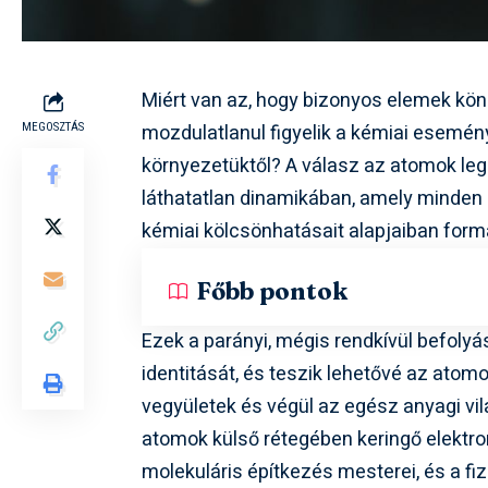
Miért van az, hogy bizonyos elemek kö
mozdulatlanul figyelik a kémiai esemény
MEGOSZTÁS
környezetüktől? A válasz az atomok legk
láthatatlan dinamikában, amely minden 
kémiai kölcsönhatásait alapjaiban formá
Főbb pontok
Ezek a parányi, mégis rendkívül befol
identitását, és teszik lehetővé az atom
vegyületek és végül az egész anyagi vi
atomok külső rétegében keringő elektron
molekuláris építkezés mesterei, és a fi