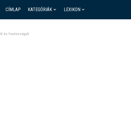
CÍMLAP
KATEGÓRIÁK
LEXIKON
ük és fontosságuk