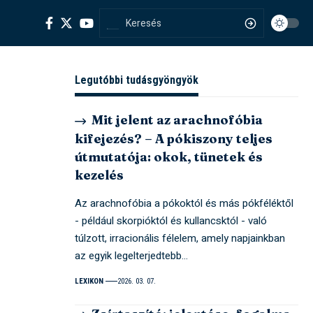
Legutóbbi tudásgyöngyök
Mit jelent az arachnofóbia
kifejezés? – A pókiszony teljes
útmutatója: okok, tünetek és
kezelés
Az arachnofóbia a pókoktól és más pókféléktől
- például skorpióktól és kullancsktól - való
túlzott, irracionális félelem, amely napjainkban
az egyik legelterjedtebb…
LEXIKON
2026. 03. 07.