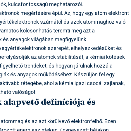
zők, kulcsfontosságú meghatározói.
ktronok megértésére épül. Az, hogy egy atom elektront
egyértékelektronok számától és azok atommaghoz való
lyamatos kölcsönhatás teremti meg azt a
k és anyagok világában megfigyelünk.
 vegyértékelektronok szerepét, elhelyezkedésüket és
efolyásolják az atomok stabilitását, a kémiai kötések
figyelhető trendeket, és hogyan járulnak hozzá a
giák és anyagok működéséhez. Készüljön fel egy
ktívabb rétegébe, ahol a kémia igazi csodái zajlanak,
átható valóságot.
alapvető definíciója és
 atommag és az azt körülvevő elektronfelhő. Ezen
ározott energiaszinteken, úgynevezett héjakon