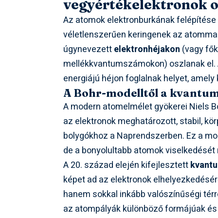
vegyértékelektronok 
Az atomok elektronburkának felépítése 
véletlenszerűen keringenek az atommag
úgynevezett
elektronhéjakon
(vagy fő
mellékkvantumszámokon) oszlanak el. A
energiájú héjon foglalnak helyet, amely 
A Bohr-modelltől a kvantu
A modern atomelmélet gyökerei Niels B
az elektronok meghatározott, stabil, k
bolygókhoz a Naprendszerben. Ez a mo
de a bonyolultabb atomok viselkedését m
A 20. század elején kifejlesztett
kvant
képet ad az elektronok elhelyezkedésér
hanem sokkal inkább valószínűségi tér
az atompályák különböző formájúak és e