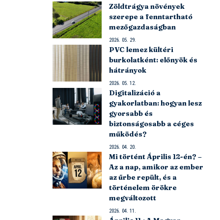
Zöldtrágya növények
szerepe a fenntartható
mezőgazdaságban
2026. 05. 29.
PVC lemez kültéri
burkolatként: előnyök és
hátrányok
2026. 05. 12.
Digitalizáció a
gyakorlatban: hogyan lesz
gyorsabb és
biztonságosabb a céges
működés?
2026. 04. 20.
Mi történt Április 12-én? –
Az a nap, amikor az ember
az űrbe repült, és a
történelem örökre
megváltozott
2026. 04. 11.