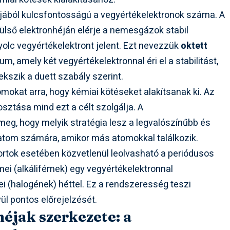
jából kulcsfontosságú a vegyértékelektronok száma. A
külső elektronhéján elérje a nemesgázok stabil
nyolc vegyértékelektront jelent. Ezt nevezzük
oktett
ium, amely két vegyértékelektronnal éri el a stabilitást,
ekszik a duett szabály szerint.
tomokat arra, hogy kémiai kötéseket alakítsanak ki. Az
sztása mind ezt a célt szolgálja. A
eg, hogy melyik stratégia lesz a legvalószínűbb és
 atom számára, amikor más atomokkal találkozik.
rtok esetében közvetlenül leolvasható a periódusos
emei (alkálifémek) egy vegyértékelektronnal
ei (halogének) héttel. Ez a rendszeresség teszi
ül pontos előrejelzését.
héjak szerkezete: a