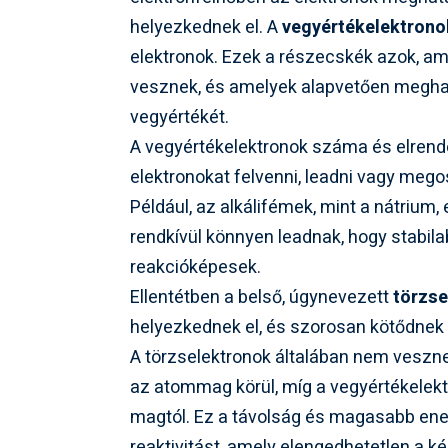
helyezkednek el. A
vegyértékelektrono
elektronok. Ezek a részecskék azok, am
vesznek, és amelyek alapvetően megha
vegyértékét.
A vegyértékelektronok száma és elrend
elektronokat felvenni, leadni vagy mego
Például, az alkálifémek, mint a nátrium
rendkívül könnyen leadnak, hogy stabilab
reakcióképesek.
Ellentétben a belső, úgynevezett
törzse
helyezkednek el, és szorosan kötődnek 
A törzselektronok általában nem veszne
az atommag körül, míg a vegyértékelek
magtól. Ez a távolság és magasabb ener
reaktivitást, amely elengedhetetlen a k