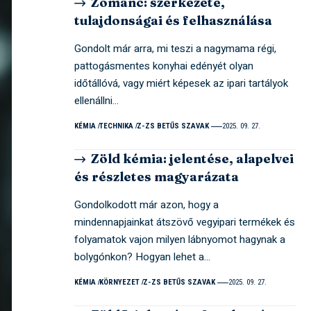
Zománc: szerkezete,
tulajdonságai és felhasználása
Gondolt már arra, mi teszi a nagymama régi,
pattogásmentes konyhai edényét olyan
időtállóvá, vagy miért képesek az ipari tartályok
ellenállni…
KÉMIA
TECHNIKA
Z-ZS BETŰS SZAVAK
2025. 09. 27.
Zöld kémia: jelentése, alapelvei
és részletes magyarázata
Gondolkodott már azon, hogy a
mindennapjainkat átszövő vegyipari termékek és
folyamatok vajon milyen lábnyomot hagynak a
bolygónkon? Hogyan lehet a…
KÉMIA
KÖRNYEZET
Z-ZS BETŰS SZAVAK
2025. 09. 27.