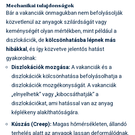
Mechanikai tulajdonságok
Bár a vakanciák önmagukban nem befolyásolják
közvetlenül az anyagok szilárdságát vagy
keménységét olyan mértékben, mint például a
diszlokációk, de
kölcsönhatásba lépnek más
hibákkal
, és így közvetve jelentős hatást
gyakorolnak:
Diszlokációk mozgása:
A vakanciák és a
diszlokációk kölcsönhatása befolyásolhatja a
diszlokációk mozgékonyságát. A vakanciák
„elnyelhetik” vagy „kibocsáthatják” a
diszlokációkat, ami hatással van az anyag
képlékeny alakíthatóságára.
Kúszás (Creep):
Magas hőmérsékleten, állandó
terhelés alatt az anyagok lassan deformálódnak.