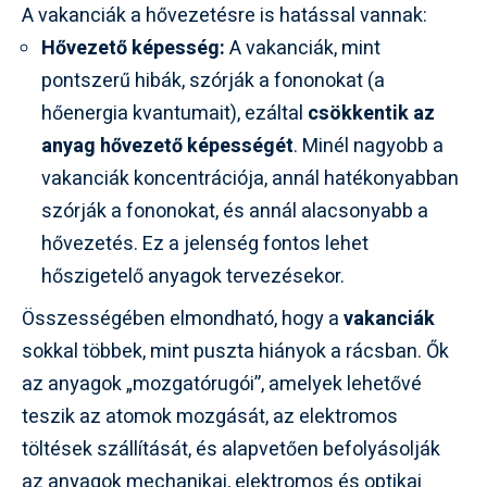
A vakanciák a hővezetésre is hatással vannak:
Hővezető képesség:
A vakanciák, mint
pontszerű hibák, szórják a fononokat (a
hőenergia kvantumait), ezáltal
csökkentik az
anyag hővezető képességét
. Minél nagyobb a
vakanciák koncentrációja, annál hatékonyabban
szórják a fononokat, és annál alacsonyabb a
hővezetés. Ez a jelenség fontos lehet
hőszigetelő anyagok tervezésekor.
Összességében elmondható, hogy a
vakanciák
sokkal többek, mint puszta hiányok a rácsban. Ők
az anyagok „mozgatórugói”, amelyek lehetővé
teszik az atomok mozgását, az elektromos
töltések szállítását, és alapvetően befolyásolják
az anyagok mechanikai, elektromos és optikai