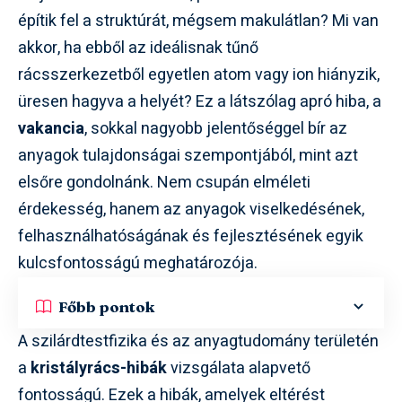
építik fel a struktúrát, mégsem makulátlan? Mi van
akkor, ha ebből az ideálisnak tűnő
rácsszerkezetből egyetlen atom vagy ion hiányzik,
üresen hagyva a helyét? Ez a látszólag apró hiba, a
vakancia
, sokkal nagyobb jelentőséggel bír az
anyagok tulajdonságai szempontjából, mint azt
elsőre gondolnánk. Nem csupán elméleti
érdekesség, hanem az anyagok viselkedésének,
felhasználhatóságának és fejlesztésének egyik
kulcsfontosságú meghatározója.
Főbb pontok
A szilárdtestfizika és az anyagtudomány területén
a
kristályrács-hibák
vizsgálata alapvető
fontosságú. Ezek a hibák, amelyek eltérést