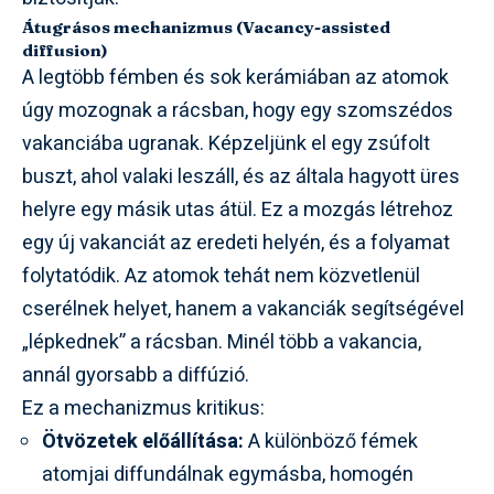
Átugrásos mechanizmus (Vacancy-assisted
diffusion)
A legtöbb fémben és sok kerámiában az atomok
úgy mozognak a rácsban, hogy egy szomszédos
vakanciába ugranak. Képzeljünk el egy zsúfolt
buszt, ahol valaki leszáll, és az általa hagyott üres
helyre egy másik utas átül. Ez a mozgás létrehoz
egy új vakanciát az eredeti helyén, és a folyamat
folytatódik. Az atomok tehát nem közvetlenül
cserélnek helyet, hanem a vakanciák segítségével
„lépkednek” a rácsban. Minél több a vakancia,
annál gyorsabb a diffúzió.
Ez a mechanizmus kritikus:
Ötvözetek előállítása:
A különböző fémek
atomjai diffundálnak egymásba, homogén