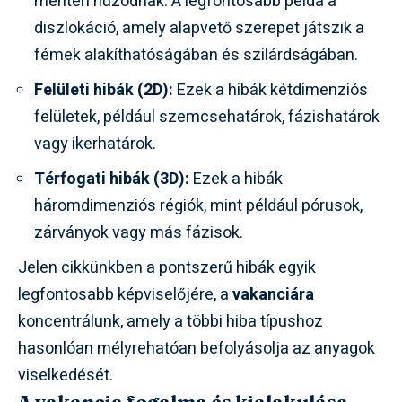
mentén húzódnak. A legfontosabb példa a
diszlokáció, amely alapvető szerepet játszik a
fémek alakíthatóságában és szilárdságában.
Felületi hibák (2D):
Ezek a hibák kétdimenziós
felületek, például szemcsehatárok, fázishatárok
vagy ikerhatárok.
Térfogati hibák (3D):
Ezek a hibák
háromdimenziós régiók, mint például pórusok,
zárványok vagy más fázisok.
Jelen cikkünkben a pontszerű hibák egyik
legfontosabb képviselőjére, a
vakanciára
koncentrálunk, amely a többi hiba típushoz
hasonlóan mélyrehatóan befolyásolja az anyagok
viselkedését.
A vakancia fogalma és kialakulása