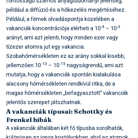
fontosságú számos anyagtudományi jelenség,
például a diffúzió és a hőkezelés megértéséhez.
Például, a fémek olvadáspontja közelében a
-4
-3
vakanciák koncentrációja elérheti a 10
– 10
arányt, ami azt jelenti, hogy minden ezer vagy
tízezer atomra jut egy vakancia.
Szobahőmérsékleten ez az arány sokkal kisebb,
-10
-15
jellemzően 10
– 10
nagyságrendű, ami azt
mutatja, hogy a vakanciák spontán kialakulása
alacsony hőmérsékleten rendkívül ritka, de a
magas hőmérsékleten „befagyasztott” vakanciák
jelentős szerepet játszhatnak.
A vakanciák típusai: Schottky és
Frenkel hibák
A vakanciák általában két fő típusba sorolhatók,
különösen az ionos kristályokban, ahol az atomok