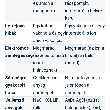
és anion a
rácspontját,
rácspontról
intersticiális helyre
kerül
Létrejövő
Egy kation
Egy vakancia és egy
hibák
vakancia és egy
intersticiális ion
anion vakancia
Elektromos
Megmarad
Megmarad (az ion a
semlegesség
(azonos töltésű
kristályon belül
ionok
marad)
hiányoznak)
Sűrűségre
Csökkenti az
Nem befolyásolja
gyakorolt
anyag
jelentősen a
hatás
sűrűségét
sűrűséget
Jellemző
NaCl, KCl, LiF
AgBr, AgCl (ezüst-
anyagok
(alkáli-
halogenidek), ZnO,