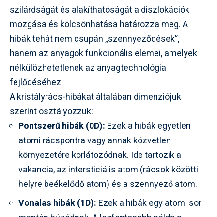
szilárdságát és alakíthatóságát a diszlokációk
mozgása és kölcsönhatása határozza meg. A
hibák tehát nem csupán „szennyeződések”,
hanem az anyagok funkcionális elemei, amelyek
nélkülözhetetlenek az anyagtechnológia
fejlődéséhez.
A kristályrács-hibákat általában dimenziójuk
szerint osztályozzuk:
Pontszerű hibák (0D):
Ezek a hibák egyetlen
atomi rácspontra vagy annak közvetlen
környezetére korlátozódnak. Ide tartozik a
vakancia, az intersticiális atom (rácsok közötti
helyre beékelődő atom) és a szennyező atom.
Vonalas hibák (1D):
Ezek a hibák egy atomi sor