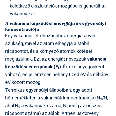
keletkező diszlokációk mozgása is generálhat
vakanciákat.
A vakancia képződési energiája és egyensúlyi
koncentrációja
Egy vakancia létrehozásához energiára van
szükség, mivel az atom elhagyja a stabil
rácspontot, és a környező atomok kötései
meglazulnak. Ezt az energiát nevezzük
vakancia
képződési energiának (E
)
. Értéke anyagonként
f
változó, és jellemzően néhány tized eV és néhány
eV között mozog.
Termikus egyensúlyi állapotban, egy adott
hőmérsékleten a vakanciák koncentrációja (N
/N,
v
ahol N
a vakanciák száma, N pedig az összes
v
rácspont száma) az alábbi Arrhenius-törvény