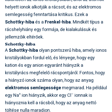
helyett ionok alkotják a rácsot, és az elektromos
semlegesség fenntartása kritikus. Ezek a
Schottky-hiba
és a
Frenkel-hiba
. Mindkét típus a
rácshelyhiány egy formája, de kialakulásuk és
jellemzőik eltérőek.
Schottky-hiba
A
Schottky-hiba
olyan pontszerű hiba, amely ionos
kristályokban fordul elő, és lényege, hogy egy
kation és egy anion egyaránt hiányzik a
kristályrács megfelelő rácspontjáról. Fontos, hogy
a hiányzó ionok száma olyan, hogy az anyag
elektromos semlegessége
megmarad. Ha például
+
–
egy Na
ion hiányzik, akkor egy Cl
ionnak is
hiányoznia kell a rácsból, hogy az anyag nettó
töltése nulla maradjon.