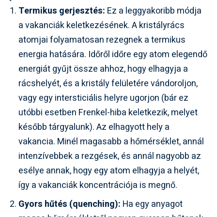
Termikus gerjesztés:
Ez a leggyakoribb módja
a vakanciák keletkezésének. A kristályrács
atomjai folyamatosan rezegnek a termikus
energia hatására. Időről időre egy atom elegendő
energiát gyűjt össze ahhoz, hogy elhagyja a
rácshelyét, és a kristály felületére vándoroljon,
vagy egy intersticiális helyre ugorjon (bár ez
utóbbi esetben Frenkel-hiba keletkezik, melyet
később tárgyalunk). Az elhagyott hely a
vakancia. Minél magasabb a hőmérséklet, annál
intenzívebbek a rezgések, és annál nagyobb az
esélye annak, hogy egy atom elhagyja a helyét,
így a vakanciák koncentrációja is megnő.
Gyors hűtés (quenching):
Ha egy anyagot