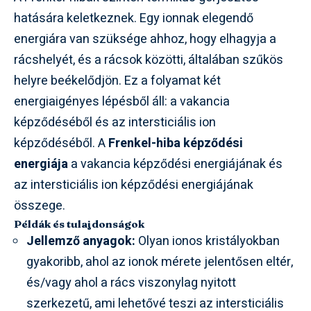
hatására keletkeznek. Egy ionnak elegendő
energiára van szüksége ahhoz, hogy elhagyja a
rácshelyét, és a rácsok közötti, általában szűkös
helyre beékelődjön. Ez a folyamat két
energiaigényes lépésből áll: a vakancia
képződéséből és az intersticiális ion
képződéséből. A
Frenkel-hiba képződési
energiája
a vakancia képződési energiájának és
az intersticiális ion képződési energiájának
összege.
Példák és tulajdonságok
Jellemző anyagok:
Olyan ionos kristályokban
gyakoribb, ahol az ionok mérete jelentősen eltér,
és/vagy ahol a rács viszonylag nyitott
szerkezetű, ami lehetővé teszi az intersticiális