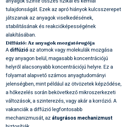
anyagok szinte összes fizikai és kémiai
tulajdonságát. Ezek az apró hiányok kulcsszerepet
játszanak az anyagok viselkedésének,
stabilitásának és reakcióképességének
alakításában.
Diffúzió: Az anyagok mozgatórugója
A
diffúzió
az atomok vagy molekulák mozgása
egy anyagon belül, magasabb koncentrációjú
helyről alacsonyabb koncentrációjú helyre. Ez a
folyamat alapvető számos anyagtudományi
jelenségben, mint például az ötvözetek képződése,
a hőkezelés során bekövetkező mikroszerkezeti
változások, a szinterezés, vagy akár a korrózió. A
vakanciák a diffúzió legfontosabb
mechanizmusát, az
átugrásos mechanizmust
biztosítják.