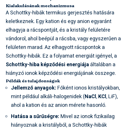
Kialakulásának mechanizmusa
A Schottky-hibák termikus gerjesztés hatására
keletkeznek. Egy kation és egy anion egyaránt
elhagyja a rácspontját, és a kristály felületére
vándorol, ahol beépül a rácsba, vagy egyszerűen a
felületen marad. Az elhagyott rácspontok a
Schottky-hibák. Ez a folyamat energiát igényel, a
Schottky-hiba képződési energiája
általában a
hiányzó ionok képződési energiájának összege.
Példák és tulajdonságok
Jellemző anyagok:
Főként ionos kristályokban,
mint például alkáli-halogenidek (
NaCl
,
KCl
, LiF),
ahol a kation és az anion mérete hasonló.
Hatása a sűrűségre:
Mivel az ionok fizikailag
hiányoznak a kristályból, a Schottky-hibák