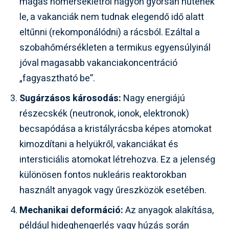
magas hőmérsékletről nagyon gyorsan hűtenek
le, a vakanciák nem tudnak elegendő idő alatt
eltűnni (rekomponálódni) a rácsból. Ezáltal a
szobahőmérsékleten a termikus egyensúlyinál
jóval magasabb vakanciakoncentráció
„fagyasztható be”.
Sugárzásos károsodás:
Nagy energiájú
részecskék (neutronok, ionok, elektronok)
becsapódása a kristályrácsba képes atomokat
kimozdítani a helyükről, vakanciákat és
intersticiális atomokat létrehozva. Ez a jelenség
különösen fontos nukleáris reaktorokban
használt anyagok vagy űreszközök esetében.
Mechanikai deformáció:
Az anyagok alakítása,
például hideghengerlés vagy húzás során