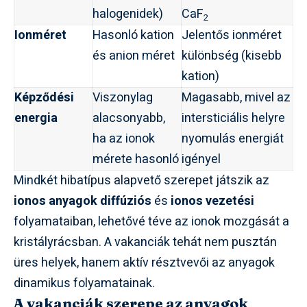
halogenidek)
CaF
2
Ionméret
Hasonló kation
Jelentős ionméret
és anion méret
különbség (kisebb
kation)
Képződési
Viszonylag
Magasabb, mivel az
energia
alacsonyabb,
intersticiális helyre
ha az ionok
nyomulás energiát
mérete hasonló
igényel
Mindkét hibatípus alapvető szerepet játszik az
ionos anyagok diffúziós
és
ionos vezetési
folyamataiban, lehetővé téve az ionok mozgását a
kristályrácsban. A vakanciák tehát nem pusztán
üres helyek, hanem aktív résztvevői az anyagok
dinamikus folyamatainak.
A vakanciák szerepe az anyagok