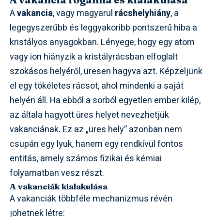
A
vakancia
, vagy magyarul
rácshelyhiány
, a
legegyszerűbb és leggyakoribb pontszerű hiba a
kristályos anyagokban. Lényege, hogy egy atom
vagy ion hiányzik a kristályrácsban elfoglalt
szokásos helyéről, üresen hagyva azt. Képzeljünk
el egy tökéletes rácsot, ahol mindenki a saját
helyén áll. Ha ebből a sorból egyetlen ember kilép,
az általa hagyott üres helyet nevezhetjük
vakanciának. Ez az „üres hely” azonban nem
csupán egy lyuk, hanem egy rendkívül fontos
entitás, amely számos fizikai és kémiai
folyamatban vesz részt.
A vakanciák kialakulása
A vakanciák többféle mechanizmus révén
jöhetnek létre: