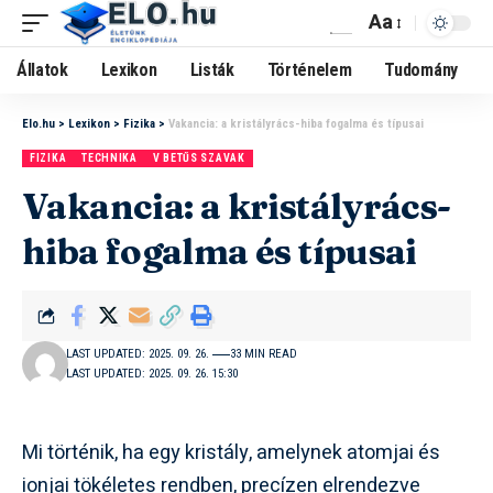
Aa
Állatok
Lexikon
Listák
Történelem
Tudomány
Elo.hu
>
Lexikon
>
Fizika
>
Vakancia: a kristályrács-hiba fogalma és típusai
FIZIKA
TECHNIKA
V BETŰS SZAVAK
Vakancia: a kristályrács-
hiba fogalma és típusai
LAST UPDATED: 2025. 09. 26.
33 MIN READ
LAST UPDATED: 2025. 09. 26. 15:30
Mi történik, ha egy kristály, amelynek atomjai és
ionjai tökéletes rendben, precízen elrendezve