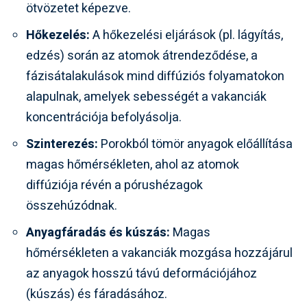
ötvözetet képezve.
Hőkezelés:
A hőkezelési eljárások (pl. lágyítás,
edzés) során az atomok átrendeződése, a
fázisátalakulások mind diffúziós folyamatokon
alapulnak, amelyek sebességét a vakanciák
koncentrációja befolyásolja.
Szinterezés:
Porokból tömör anyagok előállítása
magas hőmérsékleten, ahol az atomok
diffúziója révén a pórushézagok
összehúzódnak.
Anyagfáradás és kúszás:
Magas
hőmérsékleten a vakanciák mozgása hozzájárul
az anyagok hosszú távú deformációjához
(kúszás) és fáradásához.