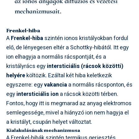
az ionos anyagok diffúziós és vezetési
mechanizmusait.
Frenkel-hiba
A
Frenkel-hiba
szintén ionos kristályokban fordul
elő, de lényegesen eltér a Schottky-hibától. Itt egy
ion elhagyja a normális rácspontját, és a
kristályrács egy
intersticiális (rácsok közötti)
helyére
költözik. Ezáltal két hiba keletkezik
egyszerre: egy
vakancia
a normális rácsponton, és
egy
intersticiális ion
a rácsok közötti térben.
Fontos, hogy itt is megmarad az anyag elektromos
semlegessége, mivel a hiányzó ion nem hagyja el
a kristályt, csupán helyet változtat.
Kialakulásának mechanizmusa
A Frenkel-hibák szintén termikus gerjesztés