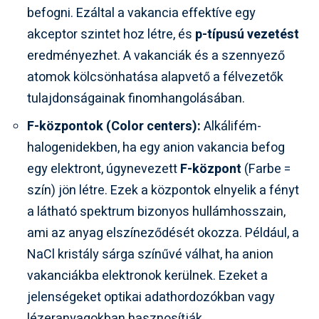
befogni. Ezáltal a vakancia effektíve egy
akceptor szintet hoz létre, és
p-típusú vezetést
eredményezhet. A vakanciák és a szennyező
atomok kölcsönhatása alapvető a félvezetők
tulajdonságainak finomhangolásában.
F-központok (Color centers):
Alkálifém-
halogenidekben, ha egy anion vakancia befog
egy elektront, úgynevezett
F-központ
(Farbe =
szín) jön létre. Ezek a központok elnyelik a fényt
a látható spektrum bizonyos hullámhosszain,
ami az anyag elszíneződését okozza. Például, a
NaCl kristály sárga színűvé válhat, ha anion
vakanciákba elektronok kerülnek. Ezeket a
jelenségeket optikai adathordozókban vagy
lézeranyagokban hasznosítják.