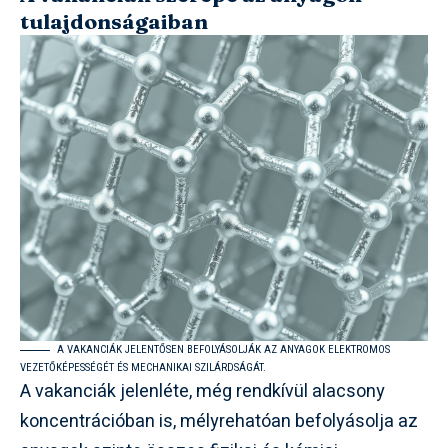
tulajdonságaiban
A VAKANCIÁK JELENTŐSEN BEFOLYÁSOLJÁK AZ ANYAGOK ELEKTROMOS
VEZETŐKÉPESSÉGÉT ÉS MECHANIKAI SZILÁRDSÁGÁT.
A vakanciák jelenléte, még rendkívül alacsony
koncentrációban is, mélyrehatóan befolyásolja az