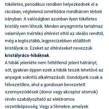
tökéletes, periodikus rendben helyezkednek el a
rácsban, végtelenül ismétlődve mindhárom térbeli
irányban. A valóságban azonban ilyen tökéletes
kristály nem létezik. Minden anyagminta tartalmaz
valamilyen mértékű eltérést ettől az ideális rendtől,
még a legtisztább, legprecízebben előállított
kristályok is. Ezeket az eltéréseket nevezzük
kristályrács-hibáknak
.
A hibák jelenléte nem feltétlenül jelent hátrányt;
sőt, gyakran éppen ezek a hibák teszik lehetővé az
anyagok sokrétű alkalmazását. Gondoljunk csak a
félvezetőkre, ahol a gondosan bevezetett
szennyeződések (donor vagy akceptor atomok)
révén szabályozható az elektromos
vezetőképesség. Vagy a fémekre, amelyek