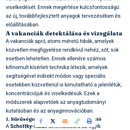
viselkedését. Ennek megértése kulcsfontosságú
az új, továbbfejlesztett anyagok tervezésében és
előállításában.
A vakanciák detektálása és vizsgálata
A vakanciák apró, atomi méretű hibák, amelyek
közvetlen megfigyelése rendkívül nehéz, sőt, sok
esetben lehetetlen. Ennek ellenére számos
kifinomult kísérleti technika létezik, amelyek
segítségével indirekt módon vagy speciális
esetekben közvetlenül is kimutatható a jelenlétük,
koncentrációjuk és viselkedésük. Ezek a
módszerek alapvetőek az anyagtudományi
kutatásban és az anyaginnovációban.
1. Sűrűségmérés és röntgendiffrakció
A
Schottky-hibák
detektálására az egyik