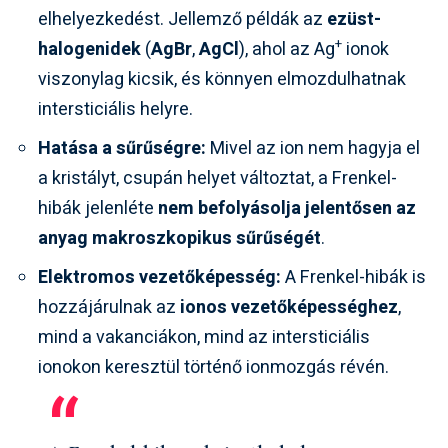
elhelyezkedést. Jellemző példák az
ezüst-
+
halogenidek
(
AgBr
,
AgCl
), ahol az Ag
ionok
viszonylag kicsik, és könnyen elmozdulhatnak
intersticiális helyre.
Hatása a sűrűségre:
Mivel az ion nem hagyja el
a kristályt, csupán helyet változtat, a Frenkel-
hibák jelenléte
nem befolyásolja jelentősen az
anyag makroszkopikus sűrűségét
.
Elektromos vezetőképesség:
A Frenkel-hibák is
hozzájárulnak az
ionos vezetőképességhez
,
mind a vakanciákon, mind az intersticiális
ionokon keresztül történő ionmozgás révén.