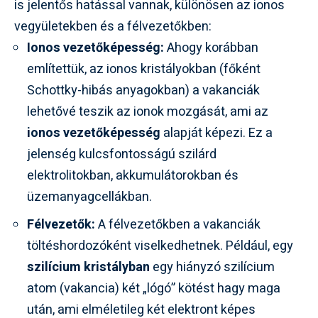
is jelentős hatással vannak, különösen az ionos
vegyületekben és a félvezetőkben:
Ionos vezetőképesség:
Ahogy korábban
említettük, az ionos kristályokban (főként
Schottky-hibás anyagokban) a vakanciák
lehetővé teszik az ionok mozgását, ami az
ionos vezetőképesség
alapját képezi. Ez a
jelenség kulcsfontosságú szilárd
elektrolitokban, akkumulátorokban és
üzemanyagcellákban.
Félvezetők:
A félvezetőkben a vakanciák
töltéshordozóként viselkedhetnek. Például, egy
szilícium kristályban
egy hiányzó szilícium
atom (vakancia) két „lógó” kötést hagy maga
után, ami elméletileg két elektront képes