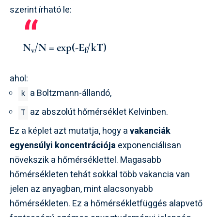
szerint írható le:
N
/N = exp(-E
/kT)
v
f
ahol:
a Boltzmann-állandó,
k
az abszolút hőmérséklet Kelvinben.
T
Ez a képlet azt mutatja, hogy a
vakanciák
egyensúlyi koncentrációja
exponenciálisan
növekszik a hőmérséklettel. Magasabb
hőmérsékleten tehát sokkal több vakancia van
jelen az anyagban, mint alacsonyabb
hőmérsékleten. Ez a hőmérsékletfüggés alapvető