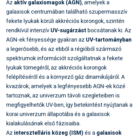
Az
aktív galaxismagok (AGN)
, amelyek a
galaxisok centrumában található szupermasszív
fekete lyukak körüli akkréciós korongok, szintén
rendkívül intenzív
UV-sugárzást
bocsátanak ki. Az
AGN-ek fényessége gyakran az
UV-tartományban
a legerősebb, és az ebből a régióból származó
spektrumok információt szolgáltatnak a fekete
lyukak tömegéről, az akkréciós korongok
felépítéséről és a környező gáz dinamikájáról. A
kvazárok, amelyek a legfényesebb AGN-ek közé
tartoznak, az univerzum távoli szegleteiben is
megfigyelhetők UV-ben, így betekintést nyújtanak a
korai univerzum állapotába és a galaxisok
kialakulásának első fázisaiba.
Az
intersztelláris közeg (ISM)
és a
galaxisok