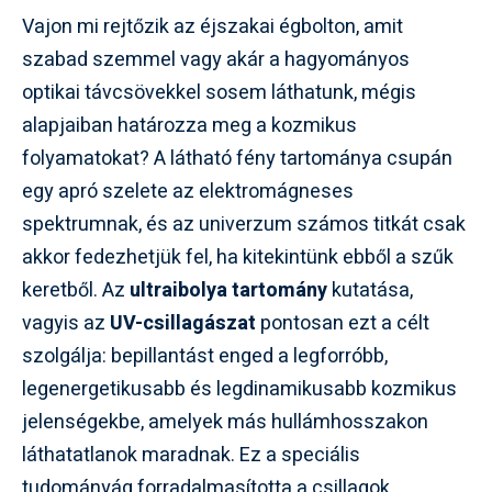
Vajon mi rejtőzik az éjszakai égbolton, amit
szabad szemmel vagy akár a hagyományos
optikai távcsövekkel sosem láthatunk, mégis
alapjaiban határozza meg a kozmikus
folyamatokat? A látható fény tartománya csupán
egy apró szelete az elektromágneses
spektrumnak, és az univerzum számos titkát csak
akkor fedezhetjük fel, ha kitekintünk ebből a szűk
keretből. Az
ultraibolya tartomány
kutatása,
vagyis az
UV-csillagászat
pontosan ezt a célt
szolgálja: bepillantást enged a legforróbb,
legenergetikusabb és legdinamikusabb kozmikus
jelenségekbe, amelyek más hullámhosszakon
láthatatlanok maradnak. Ez a speciális
tudományág forradalmasította a csillagok