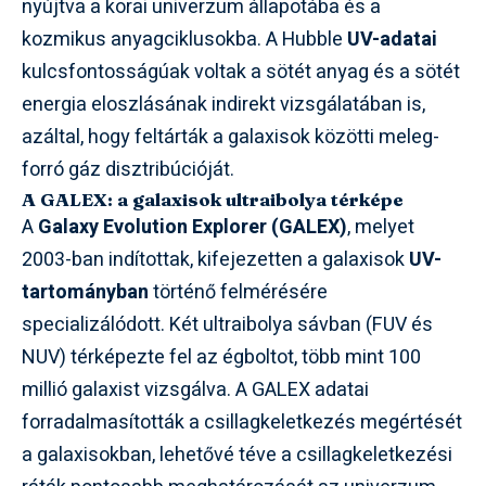
nyújtva a korai univerzum állapotába és a
kozmikus anyagciklusokba. A Hubble
UV-adatai
kulcsfontosságúak voltak a sötét anyag és a sötét
energia eloszlásának indirekt vizsgálatában is,
azáltal, hogy feltárták a galaxisok közötti meleg-
forró gáz disztribúcióját.
A GALEX: a galaxisok ultraibolya térképe
A
Galaxy Evolution Explorer (GALEX)
, melyet
2003-ban indítottak, kifejezetten a galaxisok
UV-
tartományban
történő felmérésére
specializálódott. Két ultraibolya sávban (FUV és
NUV) térképezte fel az égboltot, több mint 100
millió galaxist vizsgálva. A GALEX adatai
forradalmasították a csillagkeletkezés megértését
a galaxisokban, lehetővé téve a csillagkeletkezési