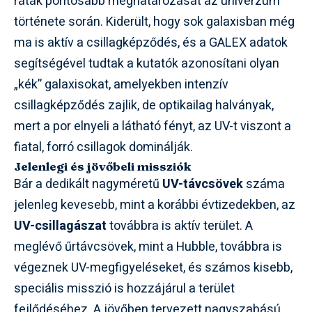
ráták pontosabb meghatározását az univerzum
története során. Kiderült, hogy sok galaxisban még
ma is aktív a csillagképződés, és a GALEX adatok
segítségével tudtak a kutatók azonosítani olyan
„kék” galaxisokat, amelyekben intenzív
csillagképződés zajlik, de optikailag halványak,
mert a por elnyeli a látható fényt, az UV-t viszont a
fiatal, forró csillagok dominálják.
Jelenlegi és jövőbeli missziók
Bár a dedikált nagyméretű
UV-távcsövek
száma
jelenleg kevesebb, mint a korábbi évtizedekben, az
UV-csillagászat
továbbra is aktív terület. A
meglévő űrtávcsövek, mint a Hubble, továbbra is
végeznek UV-megfigyeléseket, és számos kisebb,
speciális misszió is hozzájárul a terület
fejlődéséhez. A jövőben tervezett nagyszabású