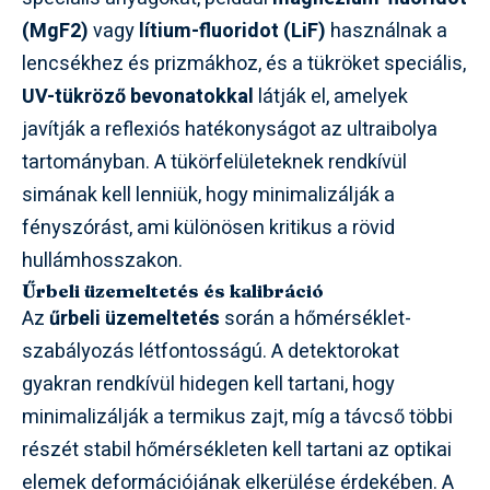
(MgF2)
vagy
lítium-fluoridot (LiF)
használnak a
lencsékhez és prizmákhoz, és a tükröket speciális,
UV-tükröző bevonatokkal
látják el, amelyek
javítják a reflexiós hatékonyságot az ultraibolya
tartományban. A tükörfelületeknek rendkívül
simának kell lenniük, hogy minimalizálják a
fényszórást, ami különösen kritikus a rövid
hullámhosszakon.
Űrbeli üzemeltetés és kalibráció
Az
űrbeli üzemeltetés
során a hőmérséklet-
szabályozás létfontosságú. A detektorokat
gyakran rendkívül hidegen kell tartani, hogy
minimalizálják a termikus zajt, míg a távcső többi
részét stabil hőmérsékleten kell tartani az optikai
elemek deformációjának elkerülése érdekében. A