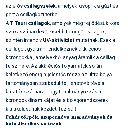
az erős
csillagszelek
, amelyek kisöprik a gázt és
port a csillagközi térbe.
A
T Tauri csillagok
, amelyek még fejlődésük korai
szakaszában lévő, kisebb tömegű csillagok,
szintén intenzív
UV-aktivitást
mutatnak. Ezek a
csillagok gyakran rendelkeznek akkréciós
korongokkal, amelyekből anyag áramlik a csillag
felszínére. Az akkréciós folyamatok során
keletkező energia jelentős része az ultraibolya
tartományban szabadul fel, lehetővé téve a
kutatók számára, hogy tanulmányozzák a
korongok dinamikáját és a bolygórendszerek
kialakulásának kezdeti fázisait.
Fehér törpék, szupernóva-maradványok és
kataklizmikus változók