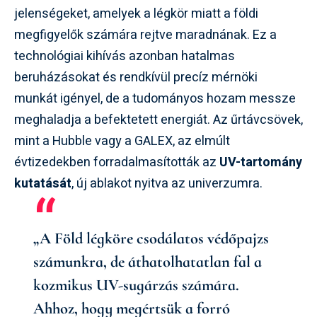
jelenségeket, amelyek a légkör miatt a földi
megfigyelők számára rejtve maradnának. Ez a
technológiai kihívás azonban hatalmas
beruházásokat és rendkívül precíz mérnöki
munkát igényel, de a tudományos hozam messze
meghaladja a befektetett energiát. Az űrtávcsövek,
mint a Hubble vagy a GALEX, az elmúlt
évtizedekben forradalmasították az
UV-tartomány
kutatását
, új ablakot nyitva az univerzumra.
„A Föld légköre csodálatos védőpajzs
számunkra, de áthatolhatatlan fal a
kozmikus UV-sugárzás számára.
Ahhoz, hogy megértsük a forró