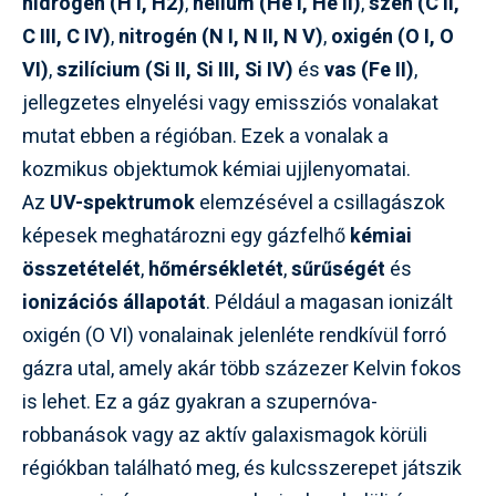
hidrogén (H I, H2)
,
hélium (He I, He II)
,
szén (C II,
C III, C IV)
,
nitrogén (N I, N II, N V)
,
oxigén (O I, O
VI)
,
szilícium (Si II, Si III, Si IV)
és
vas (Fe II)
,
jellegzetes elnyelési vagy emissziós vonalakat
mutat ebben a régióban. Ezek a vonalak a
kozmikus objektumok kémiai ujjlenyomatai.
Az
UV-spektrumok
elemzésével a csillagászok
képesek meghatározni egy gázfelhő
kémiai
összetételét
,
hőmérsékletét
,
sűrűségét
és
ionizációs állapotát
. Például a magasan ionizált
oxigén (O VI) vonalainak jelenléte rendkívül forró
gázra utal, amely akár több százezer Kelvin fokos
is lehet. Ez a gáz gyakran a szupernóva-
robbanások vagy az aktív galaxismagok körüli
régiókban található meg, és kulcsszerepet játszik