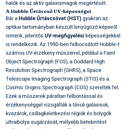
halók és az aktív galaxismagok megértését.
A Hubble Űrtávcső UV-képességei
Bár a
Hubble Űrtávcsövet (HST)
gyakran az
optikai tartományban készült lenyűgöző képeiről
ismerik, jelentős
UV-megfigyelési
képességekkel
is rendelkezik. Az 1990-ben felbocsátott Hubble-t
számos UV-érzékeny műszerrel, például a Faint
Object Spectrograph (FOS), a Goddard High
Resolution Spectrograph (GHRS), a Space
Telescope Imaging Spectrograph (STIS) és a
Cosmic Origins Spectrograph (COS) szerelték fel.
Ezek a műszerek páratlan felbontással és
érzékenységgel vizsgálták a távoli galaxisok,
kvazárok, csillagkeletkezési régiók és bolygók
ultraibolya sugárzását, mélyebb betekintést