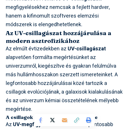
megfigyelésekhez nemcsak a fejlett hardver,
hanem a kifinomult szoftveres elemzési
módszerek is elengedhetetlenek.
Az UV-csillagászat hozzájárulása a
modern asztrofizikához
Az elmúlt évtizedekben az
UV-csillagászat
alapvetően formálta megértésünket az
univerzumról, kiegészítve és gyakran felülmúlva
más hullámhosszakon szerzett ismereteinket. A
legfontosabb hozzájárulásai közé tartozik a
csillagok evolúciójának, a galaxisok kialakulásának
és az univerzum kémiai összetételének mélyebb
megértése.
A csillagok életciklusának megértése
Az
UV-megfigyelések
révén sokkal pontosabb