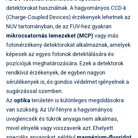
detektorokat használnak. A hagyományos CCD-k
(Charge-Coupled Devices) érzékenyek lehetnek az
NUV tartományban, de az FUV-hez gyakran
mikrocsatornás lemezeket (MCP)
vagy más
fotonérzékeny detektorokat alkalmaznak, amelyek
képesek az egyes fotonok detektálására és
pozíciójuk meghatározására. Ezek a detektorok
rendkívül érzékenyek, de egyben nagyon
sérülékenyek is, és gondos védelmet igényelnek a
sugárzással szemben.
Az
optika
területén is különleges megoldásokra
van szükség. Az UV-fényre a hagyományos
üveglencsék és tükrök anyaga nem alkalmas,
mivel elnyelik vagy visszaverik azt. Ehelyett
speciális anyagokat, például
magnézium-fluoridot