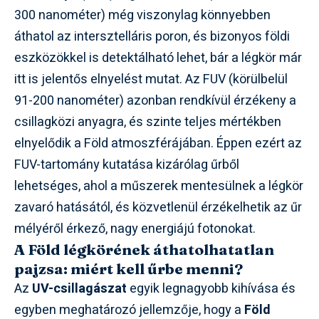
300 nanométer) még viszonylag könnyebben
áthatol az intersztelláris poron, és bizonyos földi
eszközökkel is detektálható lehet, bár a légkör már
itt is jelentős elnyelést mutat. Az FUV (körülbelül
91-200 nanométer) azonban rendkívül érzékeny a
csillagközi anyagra, és szinte teljes mértékben
elnyelődik a Föld atmoszférájában. Éppen ezért az
FUV-tartomány kutatása kizárólag űrből
lehetséges, ahol a műszerek mentesülnek a légkör
zavaró hatásától, és közvetlenül érzékelhetik az űr
mélyéről érkező, nagy energiájú fotonokat.
A Föld légkörének áthatolhatatlan
pajzsa: miért kell űrbe menni?
Az
UV-csillagászat
egyik legnagyobb kihívása és
egyben meghatározó jellemzője, hogy a
Föld