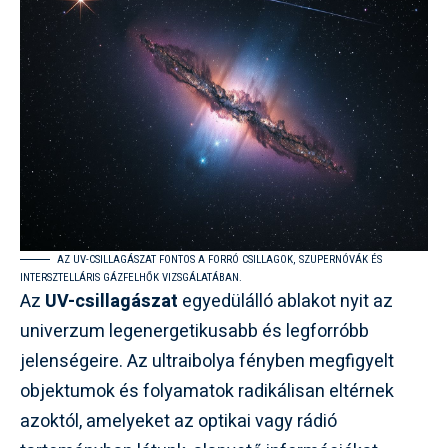
AZ UV-CSILLAGÁSZAT FONTOS A FORRÓ CSILLAGOK, SZUPERNÓVÁK ÉS
INTERSZTELLÁRIS GÁZFELHŐK VIZSGÁLATÁBAN.
Az
UV-csillagászat
egyedülálló ablakot nyit az
univerzum legenergetikusabb és legforróbb
jelenségeire. Az ultraibolya fényben megfigyelt
objektumok és folyamatok radikálisan eltérnek
azoktól, amelyeket az optikai vagy rádió