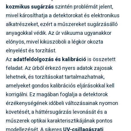
kozmikus sugárzás
szintén problémát jelent,
mivel károsíthatja a detektorokat és elektronikus
alkatrészeket, ezért a műszereket sugárzásálló
anyagokkal védik. Az űr vákuuma ugyanakkor
előnyös, mivel kiküszöböli a légkör okozta
elnyelést és torzítást.
Az
adatfeldolgozás és kalibráció
is összetett
feladat. Az űrből érkező nyers adatok zajosak
lehetnek, és torzításokat tartalmazhatnak,
amelyeket gondos kalibrációs eljárásokkal kell
korrigálni. Ez magában foglalja a detektorok
érzékenységének időbeli változásainak nyomon
követését, a háttérsugárzás levonását és a
műszerek optikai karakterisztikájának pontos
modellezését. A sikeres
UV-csillagászati