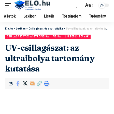
Aa
Állatok
Lexikon
Listák
Történelem
Tudomány
Elo.hu
>
Lexikon
>
Csillagászat és asztrofizika
>
UV-csillagászat: az ultraibolya tartomány kutatása
CSILLAGÁSZAT ÉS ASZTROFIZIKA
FIZIKA
U-Ü BETŰS SZAVAK
UV-csillagászat: az
ultraibolya tartomány
kutatása