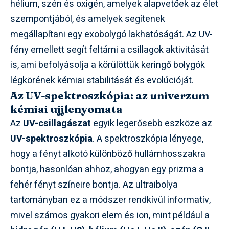
hélium, szén és oxigén, amelyek alapvetőek az élet
szempontjából, és amelyek segítenek
megállapítani egy exobolygó lakhatóságát. Az UV-
fény emellett segít feltárni a csillagok aktivitását
is, ami befolyásolja a körülöttük keringő bolygók
légkörének kémiai stabilitását és evolúcióját.
Az UV-spektroszkópia: az univerzum
kémiai ujjlenyomata
Az
UV-csillagászat
egyik legerősebb eszköze az
UV-spektroszkópia
. A spektroszkópia lényege,
hogy a fényt alkotó különböző hullámhosszakra
bontja, hasonlóan ahhoz, ahogyan egy prizma a
fehér fényt színeire bontja. Az ultraibolya
tartományban ez a módszer rendkívül informatív,
mivel számos gyakori elem és ion, mint például a