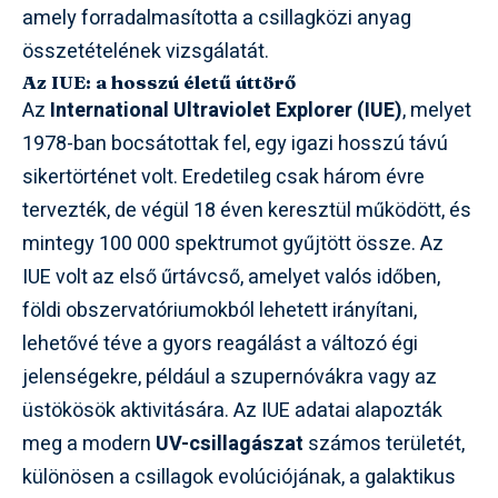
amely forradalmasította a csillagközi anyag
összetételének vizsgálatát.
Az IUE: a hosszú életű úttörő
Az
International Ultraviolet Explorer (IUE)
, melyet
1978-ban bocsátottak fel, egy igazi hosszú távú
sikertörténet volt. Eredetileg csak három évre
tervezték, de végül 18 éven keresztül működött, és
mintegy 100 000 spektrumot gyűjtött össze. Az
IUE volt az első űrtávcső, amelyet valós időben,
földi obszervatóriumokból lehetett irányítani,
lehetővé téve a gyors reagálást a változó égi
jelenségekre, például a szupernóvákra vagy az
üstökösök aktivitására. Az IUE adatai alapozták
meg a modern
UV-csillagászat
számos területét,
különösen a csillagok evolúciójának, a galaktikus