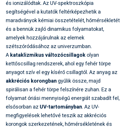
és ionizálódtak. Az UV-spektroszkópia
segítségével a kutatók feltérképezhetik a
maradványok kémiai összetételét, hőmérsékletét
és a bennük zajló dinamikus folyamatokat,
amelyek hozzájárulnak az elemek
szétszóródásához az univerzumban.
A
kataklizmikus változócsillagok
olyan
kettőscsillag rendszerek, ahol egy fehér törpe
anyagot szív el egy kísérő csillagtól. Az anyag az
akkréciós korongban
gyűlik össze, majd
spirálisan a fehér törpe felszínére zuhan. Ez a
folyamat óriási mennyiségű energiát szabadít fel,
elsősorban az
UV-tartományban
. Az UV-
megfigyelések lehetővé teszik az akkréciós
korongok szerkezetének, hőmérsékletének és