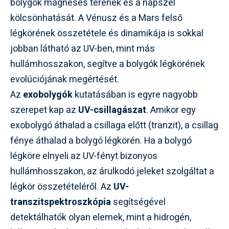
bolygók mágneses terének és a napszél
kölcsönhatását. A Vénusz és a Mars felső
légkörének összetétele és dinamikája is sokkal
jobban látható az UV-ben, mint más
hullámhosszakon, segítve a bolygók légkörének
evolúciójának megértését.
Az
exobolygók
kutatásában is egyre nagyobb
szerepet kap az
UV-csillagászat
. Amikor egy
exobolygó áthalad a csillaga előtt (tranzit), a csillag
fénye áthalad a bolygó légkörén. Ha a bolygó
légköre elnyeli az UV-fényt bizonyos
hullámhosszakon, az árulkodó jeleket szolgáltat a
légkör összetételéről. Az
UV-
transzitspektroszkópia
segítségével
detektálhatók olyan elemek, mint a hidrogén,