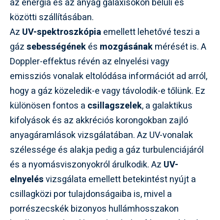
az energia és az anyag galaxisokon belüli és
közötti szállításában.
Az
UV-spektroszkópia
emellett lehetővé teszi a
gáz
sebességének
és
mozgásának
mérését is. A
Doppler-effektus révén az elnyelési vagy
emissziós vonalak eltolódása információt ad arról,
hogy a gáz közeledik-e vagy távolodik-e tőlünk. Ez
különösen fontos a
csillagszelek
, a galaktikus
kifolyások és az akkréciós korongokban zajló
anyagáramlások vizsgálatában. Az UV-vonalak
szélessége és alakja pedig a gáz turbulenciájáról
és a nyomásviszonyokról árulkodik. Az
UV-
elnyelés
vizsgálata emellett betekintést nyújt a
csillagközi por tulajdonságaiba is, mivel a
porrészecskék bizonyos hullámhosszakon