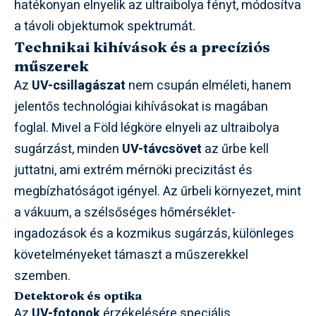
hatékonyan elnyelik az ultraibolya fényt, módosítva
a távoli objektumok spektrumát.
Technikai kihívások és a precíziós
műszerek
Az
UV-csillagászat
nem csupán elméleti, hanem
jelentős technológiai kihívásokat is magában
foglal. Mivel a Föld légköre elnyeli az ultraibolya
sugárzást, minden
UV-távcsövet
az űrbe kell
juttatni, ami extrém mérnöki precizitást és
megbízhatóságot igényel. Az űrbeli környezet, mint
a vákuum, a szélsőséges hőmérséklet-
ingadozások és a kozmikus sugárzás, különleges
követelményeket támaszt a műszerekkel
szemben.
Detektorok és optika
Az
UV-fotonok
érzékelésére speciális