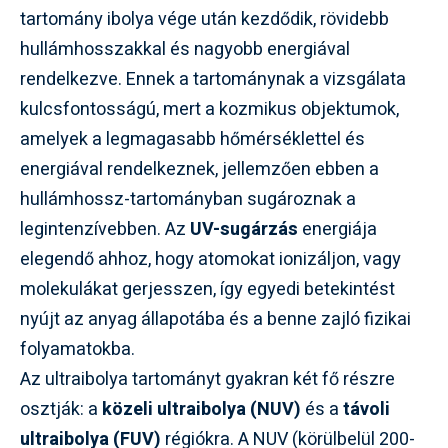
tartomány ibolya vége után kezdődik, rövidebb
hullámhosszakkal és nagyobb energiával
rendelkezve. Ennek a tartománynak a vizsgálata
kulcsfontosságú, mert a kozmikus objektumok,
amelyek a legmagasabb hőmérséklettel és
energiával rendelkeznek, jellemzően ebben a
hullámhossz-tartományban sugároznak a
legintenzívebben. Az
UV-sugárzás
energiája
elegendő ahhoz, hogy atomokat ionizáljon, vagy
molekulákat gerjesszen, így egyedi betekintést
nyújt az anyag állapotába és a benne zajló fizikai
folyamatokba.
Az ultraibolya tartományt gyakran két fő részre
osztják: a
közeli ultraibolya (NUV)
és a
távoli
ultraibolya (FUV)
régiókra. A NUV (körülbelül 200-