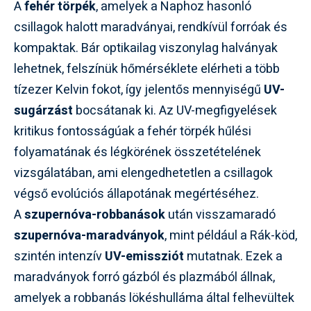
A
fehér törpék
, amelyek a Naphoz hasonló
csillagok halott maradványai, rendkívül forróak és
kompaktak. Bár optikailag viszonylag halványak
lehetnek, felszínük hőmérséklete elérheti a több
tízezer Kelvin fokot, így jelentős mennyiségű
UV-
sugárzást
bocsátanak ki. Az UV-megfigyelések
kritikus fontosságúak a fehér törpék hűlési
folyamatának és légkörének összetételének
vizsgálatában, ami elengedhetetlen a csillagok
végső evolúciós állapotának megértéséhez.
A
szupernóva-robbanások
után visszamaradó
szupernóva-maradványok
, mint például a Rák-köd,
szintén intenzív
UV-emissziót
mutatnak. Ezek a
maradványok forró gázból és plazmából állnak,
amelyek a robbanás lökéshulláma által felhevültek