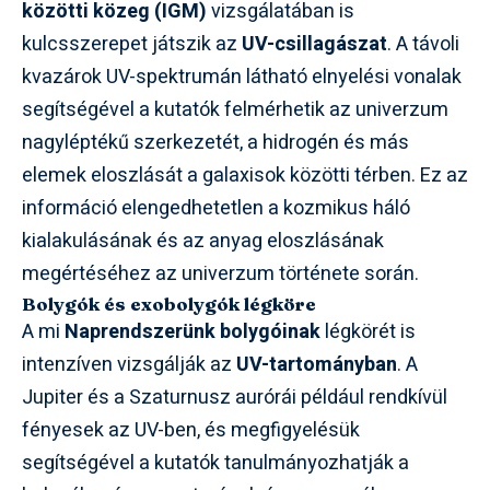
közötti közeg (IGM)
vizsgálatában is
kulcsszerepet játszik az
UV-csillagászat
. A távoli
kvazárok UV-spektrumán látható elnyelési vonalak
segítségével a kutatók felmérhetik az univerzum
nagyléptékű szerkezetét, a hidrogén és más
elemek eloszlását a galaxisok közötti térben. Ez az
információ elengedhetetlen a kozmikus háló
kialakulásának és az anyag eloszlásának
megértéséhez az univerzum története során.
Bolygók és exobolygók légköre
A mi
Naprendszerünk bolygóinak
légkörét is
intenzíven vizsgálják az
UV-tartományban
. A
Jupiter és a Szaturnusz aurórái például rendkívül
fényesek az UV-ben, és megfigyelésük
segítségével a kutatók tanulmányozhatják a