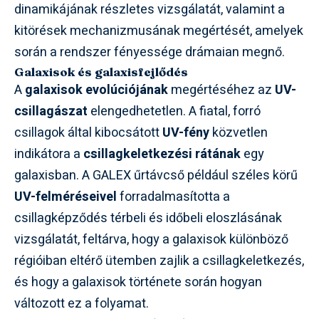
dinamikájának részletes vizsgálatát, valamint a
kitörések mechanizmusának megértését, amelyek
során a rendszer fényessége drámaian megnő.
Galaxisok és galaxisfejlődés
A
galaxisok evolúciójának
megértéséhez az
UV-
csillagászat
elengedhetetlen. A fiatal, forró
csillagok által kibocsátott
UV-fény
közvetlen
indikátora a
csillagkeletkezési rátának
egy
galaxisban. A GALEX űrtávcső például széles körű
UV-felméréseivel
forradalmasította a
csillagképződés térbeli és időbeli eloszlásának
vizsgálatát, feltárva, hogy a galaxisok különböző
régióiban eltérő ütemben zajlik a csillagkeletkezés,
és hogy a galaxisok története során hogyan
változott ez a folyamat.