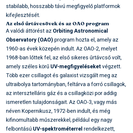
stabilabb, hosszabb távú megfigyelő platformok
kifejlesztését.
Az első űrtávcsövek és az OAO program
A valódi áttörést az
Orbiting Astronomical
Observatory (OAO)
program hozta el, amely az
1960-as évek közepén indult. Az OAO-2, melyet
1968-ban lőttek fel, az első sikeres űrtávcső volt,
amely széles körű
UV-megfigyeléseket
végzett.
Több ezer csillagot és galaxist vizsgált meg az
ultraibolya tartományban, feltárva a forró csillagok,
az intersztelláris gáz és a csillagközi por addig
ismeretlen tulajdonságait. Az OAO-3, vagy más
néven Kopernikusz, 1972-ben indult, és még
kifinomultabb műszerekkel, például egy nagy
felbontású
UV-spektrométerrel
rendelkezett,