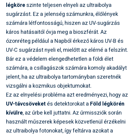
légköre
szinte teljesen elnyeli az ultraibolya
sugárzást. Ez a jelenség számunkra, élőlények
számára létfontosságú, hiszen az UV-sugárzás
káros hatásaitól óvja meg a bioszférát. Az
ózonréteg például a Napból érkező káros UV-B és
UV-C sugárzást nyeli el, mielőtt az elérné a felszínt.
Bár ez a védelem elengedhetetlen a földi élet
számára, a csillagászok számára komoly akadályt
jelent, ha az ultraibolya tartományban szeretnék
vizsgálni a kozmikus objektumokat.
Ez az elnyelési probléma azt eredményezi, hogy az
UV-távcsöveket
és detektorokat a
Föld légkörén
kívülre
, az űrbe kell juttatni. Az űrmissziók során
használt műszerek képesek közvetlenül érzékelni
az ultraibolya fotonokat, így feltárva azokat a