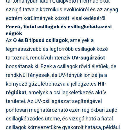
tartományban látunk, alapvető információkat
szolgáltatva a kozmikus evolúcióról és az anyag
extrém körülmények közötti viselkedéséről.
Forró, fiatal csillagok és csillagkeletkezési
régiók
Az
O és B típusú csillagok
, amelyek a
legmasszívabb és legforróbb csillagok közé
tartoznak, rendkívül intenzív
UV-sugárzást
bocsátanak ki. Ezek a csillagok rövid életűek, de
rendkívül fényesek, és UV-fényük ionizálja a
környező gázt, létrehozva a jellegzetes
HII-
régiókat
, amelyek a csillagkeletkezés aktív
területei. Az UV-csillagászat segítségével
pontosan meghatározható ezen régiókban zajló
csillagképződés üteme, és vizsgálható a fiatal
csillagok környezetükre gyakorolt hatása, például