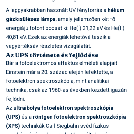
A leggyakrabban használt UV fényforrás a
hélium
gázkisüléses lámpa
, amely jellemzően két fő
energiájú fotont bocsát ki: He(I) 21,22 eV és He(II)
40,81 eV. Ezek az energiák lehetővé teszik a
vegyértéksáv részletes vizsgálatát.
Az UPS története és fejlődése
Bár a fotoelektromos effektus elméleti alapjait
Einstein már a 20. század elején lefektette, a
fotoelektron spektroszkópia, mint analitikai
technika, csak az 1960-as években kezdett igazán
fejlődni.
Az
ultraibolya fotoelektron spektroszkópia
(UPS)
és a
röntgen fotoelektron spektroszkópia
(XPS)
technikák Carl Siegbahn svéd fizikus