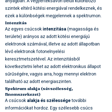
anyagban. A vegyértéksávon belüli különböző
szintek eltérő kötési energiával rendelkeznek, és
ezek a különbségek megjelennek a spektrumon.
Intenzitás
Az egyes csúcsok
intenzitása
(magassága és
területe) arányos az adott kötési energiájú
elektronok számával, illetve az adott állapotban
lévő elektronok fotonelnyelési
keresztmetszetével. Az intenzitásból
következtetni lehet az adott elektronikus állapot
sűrűségére, vagyis arra, hogy mennyi elektron
található az adott energiaszinten.
Spektrum alakja (sávszélesség,
finomszerkezet)
A csúcsok
alakja és szélessége
további
információkat hordoz. Egy szélesebb csúcs