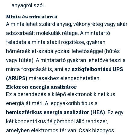
anyagról szól.
Minta és mintatartó
A minta lehet szilárd anyag, vékonyréteg vagy akár
adszorbeált molekulák rétege. A mintatartó
feladata a minta stabil rögzítése, gyakran
hőmérséklet-szabályozási lehetőséggel (hűtés
vagy fűtés). A mintatartó gyakran lehetővé teszi a
minta forgatását is, ami az
szögfelbontású UPS
(ARUPS)
mérésekhez elengedhetetlen.
Elektron energia analizátor
Ez a berendezés a kilépő elektronok kinetikus
energiáját méri. A leggyakoribb típus a
hemiszférikus energia analizátor (HEA)
. Ez egy
két koncentrikus félgömbből álló rendszer,
amelyben elektromos tér van. Csak bizonyos