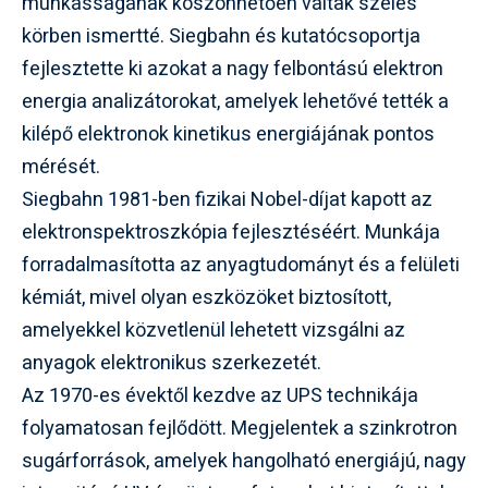
munkásságának köszönhetően váltak széles
körben ismertté. Siegbahn és kutatócsoportja
fejlesztette ki azokat a nagy felbontású elektron
energia analizátorokat, amelyek lehetővé tették a
kilépő elektronok kinetikus energiájának pontos
mérését.
Siegbahn 1981-ben fizikai Nobel-díjat kapott az
elektronspektroszkópia fejlesztéséért. Munkája
forradalmasította az anyagtudományt és a felületi
kémiát, mivel olyan eszközöket biztosított,
amelyekkel közvetlenül lehetett vizsgálni az
anyagok elektronikus szerkezetét.
Az 1970-es évektől kezdve az UPS technikája
folyamatosan fejlődött. Megjelentek a szinkrotron
sugárforrások, amelyek hangolható energiájú, nagy