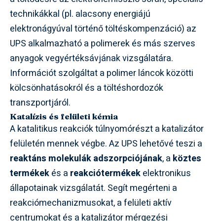
technikákkal (pl. alacsony energiájú
elektronágyúval történő töltéskompenzáció) az
UPS alkalmazható a polimerek és más szerves
anyagok vegyértéksávjának vizsgálatára.
Információt szolgáltat a polimer láncok közötti
kölcsönhatásokról és a töltéshordozók
transzportjáról.
Katalízis és felületi kémia
A katalitikus reakciók túlnyomórészt a katalizátor
felületén mennek végbe. Az UPS lehetővé teszi a
reaktáns molekulák adszorpciójának
, a
köztes
termékek
és a
reakciótermékek
elektronikus
állapotainak vizsgálatát. Segít megérteni a
reakciómechanizmusokat, a felületi aktív
centrumokat és a katalizátor mérgezési