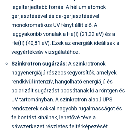
legelterjedtebb forrás. A hélium atomok
gerjesztésével és de-gerjesztésével
monokromatikus UV fényt állít elő. A
leggyakoribb vonalak a He(I) (21,22 eV) és a
He(II) (40,81 eV). Ezek az energiák ideálisak a
vegyértéksáv vizsgálatához.
Szinkrotron sugárzás:
A szinkrotronok
nagyenergiájú részecskegyorsítók, amelyek
rendkívül intenzív, hangolható energiájú és
polarizált sugárzást bocsátanak ki a röntgen és
UV tartományban. A szinkrotron alapú UPS
rendszerek sokkal nagyobb rugalmasságot és
felbontást kínálnak, lehetővé téve a
sávszerkezet részletes feltérképezését.