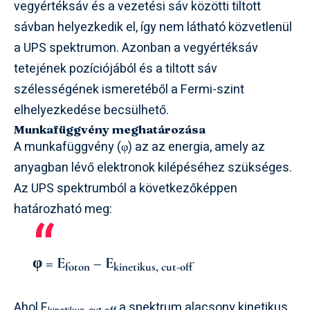
vegyértéksáv és a vezetési sáv közötti tiltott
sávban helyezkedik el, így nem látható közvetlenül
a UPS spektrumon. Azonban a vegyértéksáv
tetejének pozíciójából és a tiltott sáv
szélességének ismeretéből a Fermi-szint
elhelyezkedése becsülhető.
Munkafüggvény meghatározása
A munkafüggvény (φ) az az energia, amely az
anyagban lévő elektronok kilépéséhez szükséges.
Az UPS spektrumból a következőképpen
határozható meg:
φ = E
– E
foton
kinetikus, cut-off
Ahol E
a spektrum alacsony kinetikus