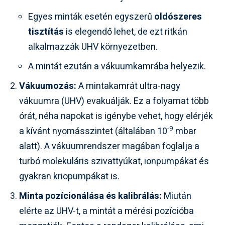
Egyes minták esetén egyszerű
oldószeres
tisztítás
is elegendő lehet, de ezt ritkán
alkalmazzák UHV környezetben.
A mintát ezután a vákuumkamrába helyezik.
Vákuumozás:
A mintakamrát ultra-nagy
vákuumra (UHV) evakuálják. Ez a folyamat több
órát, néha napokat is igénybe vehet, hogy elérjék
-9
a kívánt nyomásszintet (általában 10
mbar
alatt). A vákuumrendszer magában foglalja a
turbó molekuláris szivattyúkat, ionpumpákat és
gyakran kriopumpákat is.
Minta pozícionálása és kalibrálás:
Miután
elérte az UHV-t, a mintát a mérési pozícióba