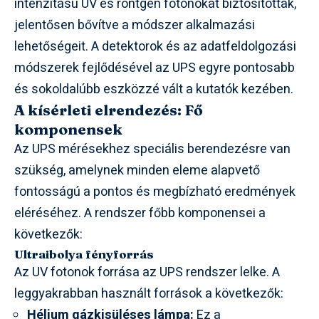
intenzitású UV és röntgen fotonokat biztosítottak,
jelentősen bővítve a módszer alkalmazási
lehetőségeit. A detektorok és az adatfeldolgozási
módszerek fejlődésével az UPS egyre pontosabb
és sokoldalúbb eszközzé vált a kutatók kezében.
A kísérleti elrendezés: Fő
komponensek
Az UPS mérésekhez speciális berendezésre van
szükség, amelynek minden eleme alapvető
fontosságú a pontos és megbízható eredmények
eléréséhez. A rendszer főbb komponensei a
következők:
Ultraibolya fényforrás
Az UV fotonok forrása az UPS rendszer lelke. A
leggyakrabban használt források a következők:
Hélium gázkisüléses lámpa:
Ez a