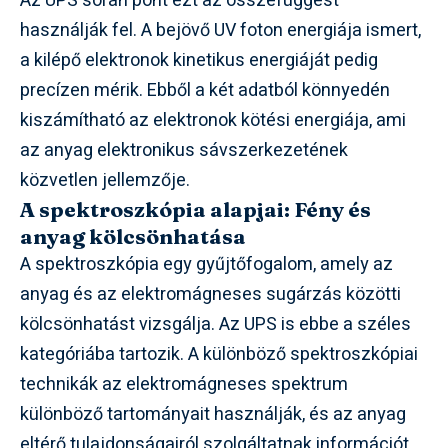
Az UPS során pont ezt az összefüggést
használják fel. A bejövő UV foton energiája ismert,
a kilépő elektronok kinetikus energiáját pedig
precízen mérik. Ebből a két adatból könnyedén
kiszámítható az elektronok kötési energiája, ami
az anyag elektronikus sávszerkezetének
közvetlen jellemzője.
A spektroszkópia alapjai: Fény és
anyag kölcsönhatása
A spektroszkópia egy gyűjtőfogalom, amely az
anyag és az elektromágneses sugárzás közötti
kölcsönhatást vizsgálja. Az UPS is ebbe a széles
kategóriába tartozik. A különböző spektroszkópiai
technikák az elektromágneses spektrum
különböző tartományait használják, és az anyag
eltérő tulajdonságairól szolgáltatnak információt.