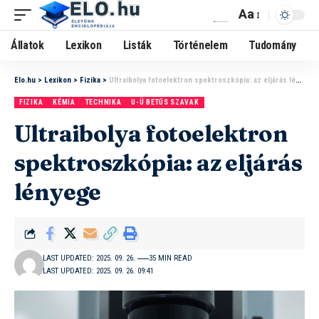
Aa
Állatok
Lexikon
Listák
Történelem
Tudomány
Elo.hu
>
Lexikon
>
Fizika
>
Ultraibolya fotoelektron spektroszkópia: az eljárás lényege
FIZIKA
KÉMIA
TECHNIKA
U-Ü BETŰS SZAVAK
Ultraibolya fotoelektron
spektroszkópia: az eljárás
lényege
LAST UPDATED: 2025. 09. 26.
35 MIN READ
LAST UPDATED: 2025. 09. 26. 09:41