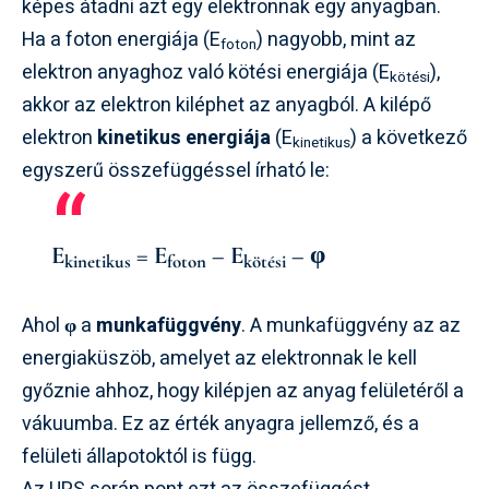
képes átadni azt egy elektronnak egy anyagban.
Ha a foton energiája (E
) nagyobb, mint az
foton
elektron anyaghoz való kötési energiája (E
),
kötési
akkor az elektron kiléphet az anyagból. A kilépő
elektron
kinetikus energiája
(E
) a következő
kinetikus
egyszerű összefüggéssel írható le:
E
= E
– E
– φ
kinetikus
foton
kötési
Ahol
φ
a
munkafüggvény
. A munkafüggvény az az
energiaküszöb, amelyet az elektronnak le kell
győznie ahhoz, hogy kilépjen az anyag felületéről a
vákuumba. Ez az érték anyagra jellemző, és a
felületi állapotoktól is függ.