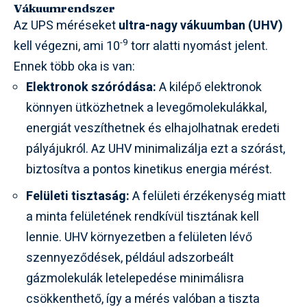
Vákuumrendszer
Az UPS méréseket
ultra-nagy vákuumban (UHV)
-9
kell végezni, ami 10
torr alatti nyomást jelent.
Ennek több oka is van:
Elektronok szóródása:
A kilépő elektronok
könnyen ütközhetnek a levegőmolekulákkal,
energiát veszíthetnek és elhajolhatnak eredeti
pályájukról. Az UHV minimalizálja ezt a szórást,
biztosítva a pontos kinetikus energia mérést.
Felületi tisztaság:
A felületi érzékenység miatt
a minta felületének rendkívül tisztának kell
lennie. UHV környezetben a felületen lévő
szennyeződések, például adszorbeált
gázmolekulák letelepedése minimálisra
csökkenthető, így a mérés valóban a tiszta