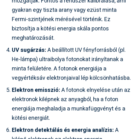
mozgatják. Fontos a rendszer kalibrálása, ami
gyakran egy tiszta arany vagy ezüst minta
Fermi-szintjének mérésével történik. Ez
biztosítja a kötési energia skála pontos
meghatározását.
UV sugárzás:
A beállított UV fényforrásból (pl.
He-lámpa) ultraibolya fotonokat irányítanak a
minta felületére. A fotonok energiája a
vegyértéksáv elektronjaival lép kölcsönhatásba.
Elektron emisszió:
A fotonok elnyelése után az
elektronok kilépnek az anyagból, ha a foton
energiája meghaladja a munkafüggvényt és a
kötési energiát.
Elektron detektálás és energia analízis:
A