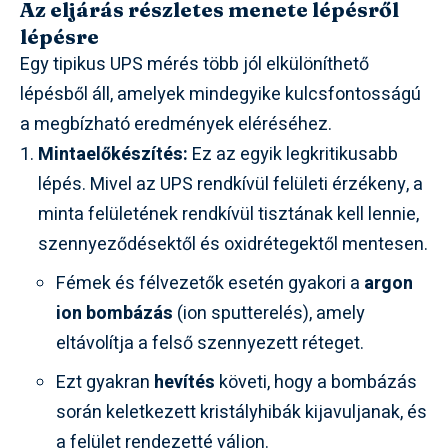
Az eljárás részletes menete lépésről
lépésre
Egy tipikus UPS mérés több jól elkülöníthető
lépésből áll, amelyek mindegyike kulcsfontosságú
a megbízható eredmények eléréséhez.
Mintaelőkészítés:
Ez az egyik legkritikusabb
lépés. Mivel az UPS rendkívül felületi érzékeny, a
minta felületének rendkívül tisztának kell lennie,
szennyeződésektől és oxidrétegektől mentesen.
Fémek és félvezetők esetén gyakori a
argon
ion bombázás
(ion sputterelés), amely
eltávolítja a felső szennyezett réteget.
Ezt gyakran
hevítés
követi, hogy a bombázás
során keletkezett kristályhibák kijavuljanak, és
a felület rendezetté váljon.