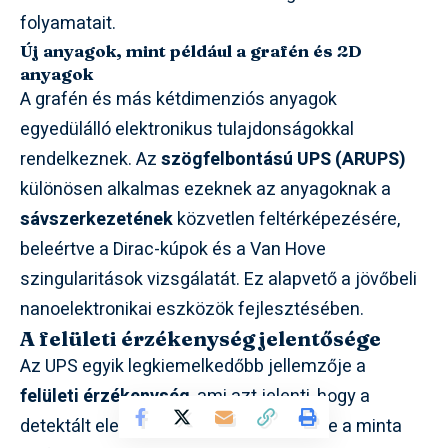
folyamatait.
Új anyagok, mint például a grafén és 2D
anyagok
A grafén és más kétdimenziós anyagok
egyedülálló elektronikus tulajdonságokkal
rendelkeznek. Az
szögfelbontású UPS (ARUPS)
különösen alkalmas ezeknek az anyagoknak a
sávszerkezetének
közvetlen feltérképezésére,
beleértve a Dirac-kúpok és a Van Hove
szingularitások vizsgálatát. Ez alapvető a jövőbeli
nanoelektronikai eszközök fejlesztésében.
A felületi érzékenység jelentősége
Az UPS egyik legkiemelkedőbb jellemzője a
felületi érzékenység
, ami azt jelenti, hogy a
detektált elektronok túlnyomó többsége a minta