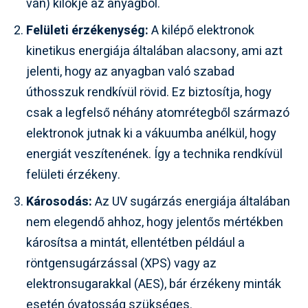
van) kilökje az anyagból.
Felületi érzékenység:
A kilépő elektronok
kinetikus energiája általában alacsony, ami azt
jelenti, hogy az anyagban való szabad
úthosszuk rendkívül rövid. Ez biztosítja, hogy
csak a legfelső néhány atomrétegből származó
elektronok jutnak ki a vákuumba anélkül, hogy
energiát veszítenének. Így a technika rendkívül
felületi érzékeny.
Károsodás:
Az UV sugárzás energiája általában
nem elegendő ahhoz, hogy jelentős mértékben
károsítsa a mintát, ellentétben például a
röntgensugárzással (XPS) vagy az
elektronsugarakkal (AES), bár érzékeny minták
esetén óvatosság szükséges.