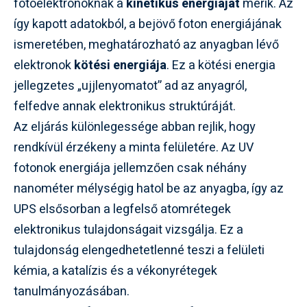
fotoelektronoknak a
kinetikus energiáját
mérik. Az
így kapott adatokból, a bejövő foton energiájának
ismeretében, meghatározható az anyagban lévő
elektronok
kötési energiája
. Ez a kötési energia
jellegzetes „ujjlenyomatot” ad az anyagról,
felfedve annak elektronikus struktúráját.
Az eljárás különlegessége abban rejlik, hogy
rendkívül érzékeny a minta felületére. Az UV
fotonok energiája jellemzően csak néhány
nanométer mélységig hatol be az anyagba, így az
UPS elsősorban a legfelső atomrétegek
elektronikus tulajdonságait vizsgálja. Ez a
tulajdonság elengedhetetlenné teszi a felületi
kémia, a katalízis és a vékonyrétegek
tanulmányozásában.