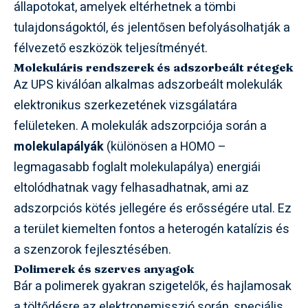
állapotokat, amelyek eltérhetnek a tömbi
tulajdonságoktól, és jelentősen befolyásolhatják a
félvezető eszközök teljesítményét.
Molekuláris rendszerek és adszorbeált rétegek
Az UPS kiválóan alkalmas adszorbeált molekulák
elektronikus szerkezetének vizsgálatára
felületeken. A molekulák adszorpciója során a
molekulapályák
(különösen a HOMO –
legmagasabb foglalt molekulapálya) energiái
eltolódhatnak vagy felhasadhatnak, ami az
adszorpciós kötés jellegére és erősségére utal. Ez
a terület kiemelten fontos a heterogén katalízis és
a szenzorok fejlesztésében.
Polimerek és szerves anyagok
Bár a polimerek gyakran szigetelők, és hajlamosak
a töltődésre az elektronemisszió során, speciális