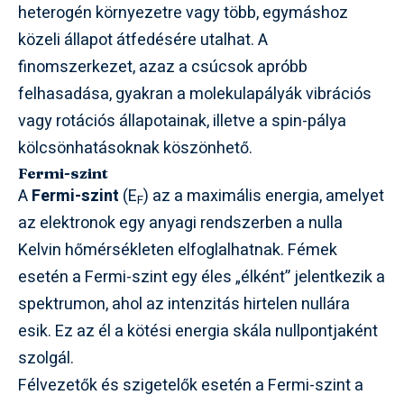
heterogén környezetre vagy több, egymáshoz
közeli állapot átfedésére utalhat. A
finomszerkezet, azaz a csúcsok apróbb
felhasadása, gyakran a molekulapályák vibrációs
vagy rotációs állapotainak, illetve a spin-pálya
kölcsönhatásoknak köszönhető.
Fermi-szint
A
Fermi-szint
(E
) az a maximális energia, amelyet
F
az elektronok egy anyagi rendszerben a nulla
Kelvin hőmérsékleten elfoglalhatnak. Fémek
esetén a Fermi-szint egy éles „élként” jelentkezik a
spektrumon, ahol az intenzitás hirtelen nullára
esik. Ez az él a kötési energia skála nullpontjaként
szolgál.
Félvezetők és szigetelők esetén a Fermi-szint a