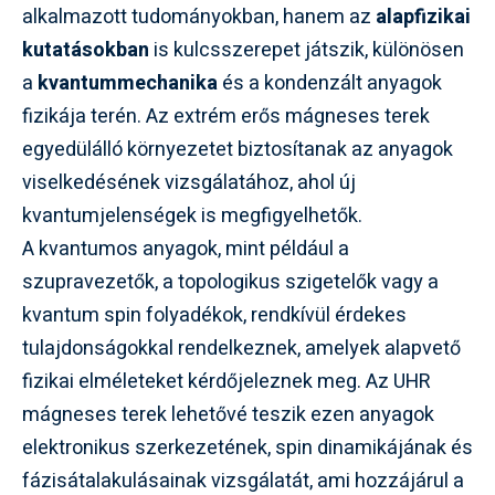
alkalmazott tudományokban, hanem az
alapfizikai
kutatásokban
is kulcsszerepet játszik, különösen
a
kvantummechanika
és a kondenzált anyagok
fizikája terén. Az extrém erős mágneses terek
egyedülálló környezetet biztosítanak az anyagok
viselkedésének vizsgálatához, ahol új
kvantumjelenségek is megfigyelhetők.
A kvantumos anyagok, mint például a
szupravezetők, a topologikus szigetelők vagy a
kvantum spin folyadékok, rendkívül érdekes
tulajdonságokkal rendelkeznek, amelyek alapvető
fizikai elméleteket kérdőjeleznek meg. Az UHR
mágneses terek lehetővé teszik ezen anyagok
elektronikus szerkezetének, spin dinamikájának és
fázisátalakulásainak vizsgálatát, ami hozzájárul a