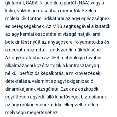
glutamát, GABA, N-acetilaszpartát (NAA) vagy a
kolin, sokkal pontosabban mérhetők. Ezek a
molekulák fontos indikátorai az agyi egészségnek
és betegségeknek. Az MRS segítségével a kutatók
az agy kémiai összetételét vizsgálhatják, ami
betekintést nyújt az anyagcsere-folyamatokba és
a neurotranszmitter-rendszerek működésébe.
Az agykutatásban az UHR technológia további
alkalmazásai közé tartozik a kontrasztanyag
nélküli perfúziós képalkotás, a mikrovérzések
detektálása, valamint az agyi oxigenizáció
dinamikájának vizsgálata. Ezek az eszközök
együttesen egyedülálló lehetőséget biztosítanak
az agy működésének eddig elképzelhetetlen
mélységű megértéséhez.