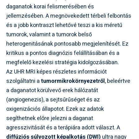
daganatok korai felismerésében és
jellemzésében. A megnövekedett térbeli felbontás
és a jobb kontraszt lehetővé teszi a kis méretű
tumorok, valamint a tumorok belső
heterogenitásának pontosabb megjelenítését. Ez
kritikus a pontos diagnózis felállításában és a
megfelelő kezelési stratégia kidolgozásában.
Az UHR MRI képes részletes információt
szolgáltatni a
tumormikrokörnyezetről
, beleértve
a daganatot körülvevő erek hálózatát
(angiogenezis), a sejtsűrűséget és az
oxigenizációs állapotot. Ezek az adatok
segíthetnek előre jelezni a daganat
agresszivitását és a terápiára adott választ. A
diffúziós súlyozott képalkotás (DWI)
ultra nagy