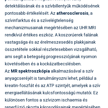
detektálásának és a szívbillentyűk működésének
pontosabb értékelését. Az
atherosclerosis
, a
szívinfarktus és a szívelégtelenség
mechanizmusainak megértésében az UHR MRI
rendkívül értékes eszköz. A koszorúerek falának
vastagsága és az érelmeszesedés plakkjainak
összetétele sokkal részletesebben vizsgálható,
ami segít a betegség progressziójának nyomon
követésében és a kockázatbecslésben.
Az
MR spektroszkópia
alkalmazásával a szív
anyagcseréjét is tanulmányozni lehet, például a
kreatin-foszfát és az ATP szintjét, amelyek a szív
energiaellátásának kulcsfontosságú mutatói. Ez
különösen fontos a szívizom ischaemia és
reperfúzió okozta károsodásainak megértésében.