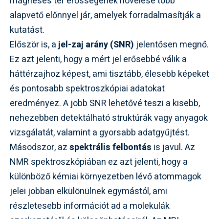
mágneses tér erősségének növelése több
alapvető előnnyel jár, amelyek forradalmasítják a
kutatást.
Először is, a
jel-zaj arány (SNR)
jelentősen megnő.
Ez azt jelenti, hogy a mért jel erősebbé válik a
háttérzajhoz képest, ami tisztább, élesebb képeket
és pontosabb spektroszkópiai adatokat
eredményez. A jobb SNR lehetővé teszi a kisebb,
nehezebben detektálható struktúrák vagy anyagok
vizsgálatát, valamint a gyorsabb adatgyűjtést.
Másodszor, az
spektrális felbontás
is javul. Az
NMR spektroszkópiában ez azt jelenti, hogy a
különböző kémiai környezetben lévő atommagok
jelei jobban elkülönülnek egymástól, ami
részletesebb információt ad a molekulák