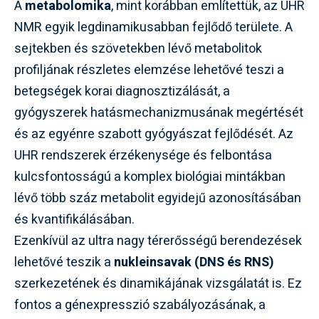
A
metabolomika
, mint korábban említettük, az UHR
NMR egyik legdinamikusabban fejlődő területe. A
sejtekben és szövetekben lévő metabolitok
profiljának részletes elemzése lehetővé teszi a
betegségek korai diagnosztizálását, a
gyógyszerek hatásmechanizmusának megértését
és az egyénre szabott gyógyászat fejlődését. Az
UHR rendszerek érzékenysége és felbontása
kulcsfontosságú a komplex biológiai mintákban
lévő több száz metabolit egyidejű azonosításában
és kvantifikálásában.
Ezenkívül az ultra nagy térerősségű berendezések
lehetővé teszik a
nukleinsavak (DNS és RNS)
szerkezetének és dinamikájának vizsgálatát is. Ez
fontos a génexpresszió szabályozásának, a