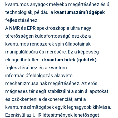
kvantumos anyagok mélyebb megértéséhez és új
technológiák, például a
kvantumszámítógépek
fejlesztéséhez.
A
NMR
és
EPR
spektroszkópia ultra nagy
térerősségen kulcsfontosságú eszköz a
kvantumos rendszerek spin állapotainak
manipulálására és mérésére. Ez a képesség
elengedhetetlen a
kvantum bitek (qubitek)
fejlesztéséhez és a kvantum
információfeldolgozás alapvető
mechanizmusainak megértéséhez. Az erős
mágneses tér segít stabilizálni a spin állapotokat
és csökkenteni a dekoherenciát, ami a
kvantumszámítógépek egyik legnagyobb kihívása.
Ezenkívül az UHR létesítmények lehetőséget