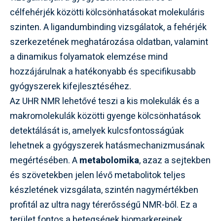
célfehérjék közötti kölcsönhatásokat molekuláris
szinten. A ligandumbinding vizsgálatok, a fehérjék
szerkezetének meghatározása oldatban, valamint
a dinamikus folyamatok elemzése mind
hozzájárulnak a hatékonyabb és specifikusabb
gyógyszerek kifejlesztéséhez.
Az UHR NMR lehetővé teszi a kis molekulák és a
makromolekulák közötti gyenge kölcsönhatások
detektálását is, amelyek kulcsfontosságúak
lehetnek a gyógyszerek hatásmechanizmusának
megértésében. A
metabolomika
, azaz a sejtekben
és szövetekben jelen lévő metabolitok teljes
készletének vizsgálata, szintén nagymértékben
profitál az ultra nagy térerősségű NMR-ből. Ez a
terület fontos a betegségek biomarkereinek