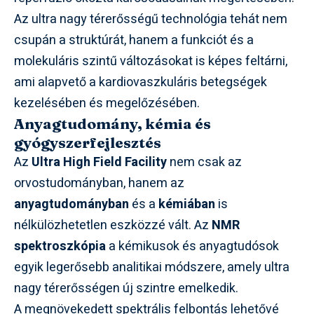
Az ultra nagy térerősségű technológia tehát nem
csupán a struktúrát, hanem a funkciót és a
molekuláris szintű változásokat is képes feltárni,
ami alapvető a kardiovaszkuláris betegségek
kezelésében és megelőzésében.
Anyagtudomány, kémia és
gyógyszerfejlesztés
Az
Ultra High Field Facility
nem csak az
orvostudományban, hanem az
anyagtudományban
és a
kémiában
is
nélkülözhetetlen eszközzé vált. Az
NMR
spektroszkópia
a kémikusok és anyagtudósok
egyik legerősebb analitikai módszere, amely ultra
nagy térerősségen új szintre emelkedik.
A megnövekedett spektrális felbontás lehetővé