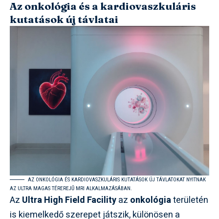
Az onkológia és a kardiovaszkuláris
kutatások új távlatai
AZ ONKOLÓGIA ÉS KARDIOVASZKULÁRIS KUTATÁSOK ÚJ TÁVLATOKAT NYITNAK
AZ ULTRA MAGAS TÉREREJŰ MRI ALKALMAZÁSÁBAN.
Az
Ultra High Field Facility
az
onkológia
területén
is kiemelkedő szerepet játszik, különösen a