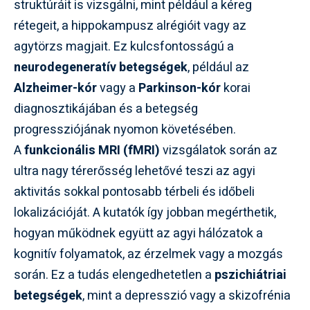
struktúráit is vizsgálni, mint például a kéreg
rétegeit, a hippokampusz alrégióit vagy az
agytörzs magjait. Ez kulcsfontosságú a
neurodegeneratív betegségek
, például az
Alzheimer-kór
vagy a
Parkinson-kór
korai
diagnosztikájában és a betegség
progressziójának nyomon követésében.
A
funkcionális MRI (fMRI)
vizsgálatok során az
ultra nagy térerősség lehetővé teszi az agyi
aktivitás sokkal pontosabb térbeli és időbeli
lokalizációját. A kutatók így jobban megérthetik,
hogyan működnek együtt az agyi hálózatok a
kognitív folyamatok, az érzelmek vagy a mozgás
során. Ez a tudás elengedhetetlen a
pszichiátriai
betegségek
, mint a depresszió vagy a skizofrénia