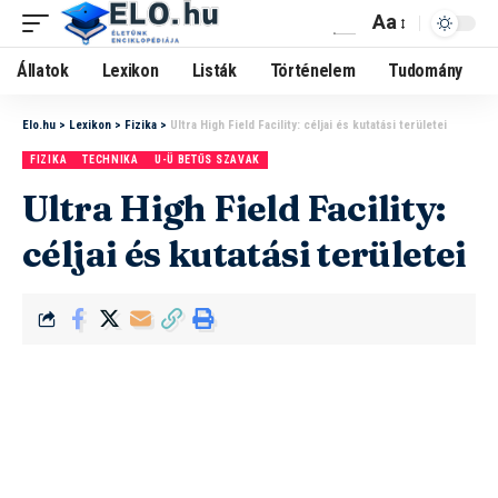
Aa
Állatok
Lexikon
Listák
Történelem
Tudomány
Elo.hu
>
Lexikon
>
Fizika
>
Ultra High Field Facility: céljai és kutatási területei
FIZIKA
TECHNIKA
U-Ü BETŰS SZAVAK
Ultra High Field Facility:
céljai és kutatási területei