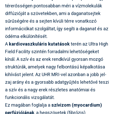
térerősségen pontosabban méri a vízmolekulák
diffúzióját a szövetekben, ami a daganatsejtek
sűrűségére és a sejten kívüli térre vonatkozó
információkat szolgáltat, így segíti a daganat és az
ödéma elkülönítését.
A
kardiovaszkuláris kutatások
terén az Ultra High
Field Facility szintén forradalmi lehetőségeket
kínál. A szív és az erek rendkívül gyorsan mozgó
struktúrák, amelyek nagy felbontású képalkotása
kihívást jelent. Az UHR MRI-vel azonban a jobb jel-
zaj arány és a gyorsabb adatgyűjtés lehetővé teszi
a szív és a nagy erek részletes anatómiai és
funkcionális vizsgálatát.
Ez magában foglalja a
szívizom (myocardium)
perfúziójának
, a hegszövetek (fibrózis)