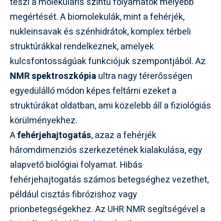
teszi a molekuláris szintű folyamatok mélyebb
megértését. A biomolekulák, mint a fehérjék,
nukleinsavak és szénhidrátok, komplex térbeli
struktúrákkal rendelkeznek, amelyek
kulcsfontosságúak funkciójuk szempontjából. Az
NMR spektroszkópia
ultra nagy térerősségen
egyedülálló módon képes feltárni ezeket a
struktúrákat oldatban, ami közelebb áll a fiziológiás
körülményekhez.
A
fehérjehajtogatás
, azaz a fehérjék
háromdimenziós szerkezetének kialakulása, egy
alapvető biológiai folyamat. Hibás
fehérjehajtogatás számos betegséghez vezethet,
például cisztás fibrózishoz vagy
prionbetegségekhez. Az UHR NMR segítségével a