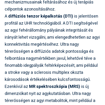
mechanizmusainak feltárásához és új terápiás
célpontok azonosításához.
A
diffúziós tenzor képalkotás (DTI)
is jelentősen
profitál az UHR technológiából. A DTI segítségével
az agyi fehérállomány pályáinak integritását és
irányát lehet vizsgálni, ami elengedhetetlen az agyi
konnektivitás megértéséhez. Ultra nagy
térerősségen a diffúziós adatok pontossága és
felbontása nagymértékben javul, lehetővé téve a
finomabb idegpályák feltérképezését, ami például
a stroke vagy a sclerosis multiplex okozta
károsodások értékelésében kulcsfontosságú.
Ezenkívül az
MR spektroszkópia (MRS)
is új
dimenziókat nyit az agykutatásban. Ultra nagy
térerősségen az agyi metabolitok, mint például a