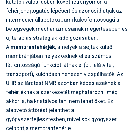
kutatók valós időben követhetik nyomon a
fehérjehajtogatás lépéseit és azonosíthatják az
intermedier állapotokat, ami kulcsfontosságú a
betegségek mechanizmusainak megértésében és
új terápiás stratégiák kidolgozásában.
A
membránfehérjék
, amelyek a sejtek külső
membránjában helyezkednek el és számos
létfontosságú funkciót látnak el (pl. jelátvitel,
transzport), különösen nehezen vizsgálhatók. Az
UHR szilárdtest NMR azonban képes ezeknek a
fehérjéknek a szerkezetét meghatározni, még
akkor is, ha kristályosítani nem lehet őket. Ez
alapvető áttörést jelenthet a
gyógyszerfejlesztésben, mivel sok gyógyszer
célpontja membránfehérje.