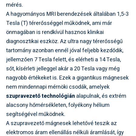
mérés.
A hagyományos MRI berendezések általában 1,5-3
Tesla (T) térerősséggel működnek, ami már
önmagában is rendkívül hasznos klinikai
diagnosztikai eszköz. Az ultra nagy térerősségű
tartomány azonban ennél jóval feljebb kezdődik,
jellemzően 7 Tesla felett, és elérheti a 14 Tesla,
sőt, kísérleti jelleggel akár a 20 Tesla vagy még
nagyobb értékeket is. Ezek a gigantikus mágnesek
nem mindennapi mérnöki csodák, amelyek
szupravezető technológián
alapulnak, és extrém
alacsony hőmérsékleten, folyékony hélium
segítségével működnek.
A szupravezető mágnesek lehetővé teszik az
elektromos áram ellenállás nélküli áramlását, így