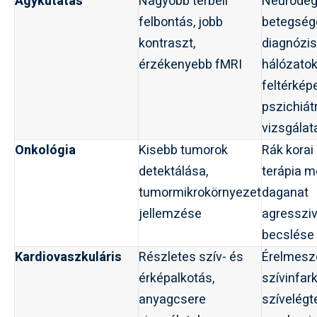
Agykutatás
Nagyobb térbeli
Neurodeg
felbontás, jobb
betegsége
kontraszt,
diagnózis
érzékenyebb fMRI
hálózato
feltérkép
pszichiát
vizsgálat
Onkológia
Kisebb tumorok
Rák korai
detektálása,
terápia m
tumormikrokörnyezet
daganat
jellemzése
agresszi
becslése
Kardiovaszkuláris
Részletes szív- és
Érelmesz
érképalkotás,
szívinfark
anyagcsere
szívelégt