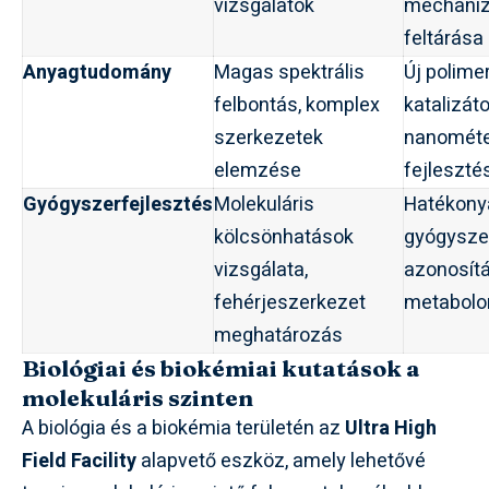
vizsgálatok
mechani
feltárása
Anyagtudomány
Magas spektrális
Új polime
felbontás, komplex
katalizáto
szerkezetek
nanométe
elemzése
fejleszté
Gyógyszerfejlesztés
Molekuláris
Hatékony
kölcsönhatások
gyógysze
vizsgálata,
azonosítá
fehérjeszerkezet
metabolo
meghatározás
Biológiai és biokémiai kutatások a
molekuláris szinten
A biológia és a biokémia területén az
Ultra High
Field Facility
alapvető eszköz, amely lehetővé