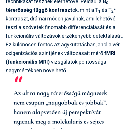
technikákat tesznek elérhetővé. Például a
B
0
térerősség függő kontraszt
ok, mint a T
és T
*
1
2
kontraszt, drámai módon javulnak, ami lehetővé
teszi a szövetek finomabb differenciálását és a
funkcionális változások érzékenyebb detektálását.
Ez különösen fontos az agykutatásban, ahol a vér
oxigenizációs szintjének változásait mérő
fMRI
(funkcionális MRI)
vizsgálatok pontossága
nagymértékben növelhető.
Az ultra nagy térerősségű mágnesek
nem csupán „nagyobbak és jobbak”,
hanem alapvetően új perspektívát
nyitnak meg a molekuláris és sejtes