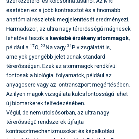
szerkezetéről és kölcsönhatásairól. Az MRI
esetében ez a jobb kontrasztot és a finomabb
anatómiai részletek megjelenítését eredményezi.
Harmadszor, az ultra nagy térerősségű mágnesek
lehetővé teszik a
kevésbé érzékeny atommagok
,
17
23
31
például a
O,
Na vagy
P vizsgálatát is,
amelyek gyengébb jelet adnak standard
térerősségen. Ezek az atommagok rendkívül
fontosak a biológiai folyamatok, például az
anyagcsere vagy az iontranszport megértésében.
Az ilyen magok vizsgálata kulcsfontosságú lehet
új biomarkerek felfedezésében.
Végül, de nem utolsósorban, az ultra nagy
térerősségű rendszerek újfajta
kontrasztmechanizmusokat és képalkotási