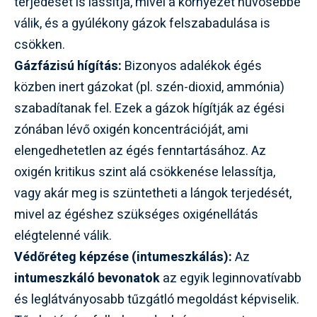
terjedését is lassítja, mivel a környezet hűvösebbé
válik, és a gyúlékony gázok felszabadulása is
csökken.
Gázfázisú hígítás:
Bizonyos adalékok égés
közben inert gázokat (pl. szén-dioxid, ammónia)
szabadítanak fel. Ezek a gázok hígítják az égési
zónában lévő oxigén koncentrációját, ami
elengedhetetlen az égés fenntartásához. Az
oxigén kritikus szint alá csökkenése lelassítja,
vagy akár meg is szüntetheti a lángok terjedését,
mivel az égéshez szükséges oxigénellátás
elégtelenné válik.
Védőréteg képzése (intumeszkálás):
Az
intumeszkáló bevonatok
az egyik leginnovatívabb
és leglátványosabb tűzgátló megoldást képviselik.