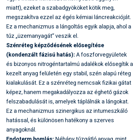
miatt), ezeket a szabadgyököket kötik meg,
megszakítva ezzel az égés kémiai láncreakcióját.
Ez a mechanizmus a lángoltás egyik alapja, ahol a
tűz „üzemanyagát” veszik el.
Szénréteg képződésének elősegítése
(kondenzált fázisú hatás):
A foszforvegyületek
és bizonyos nitrogéntartalmú adalékok elősegítik a
kezelt anyag felületén egy stabil, szén alapú réteg
kialakulását. Ez a szénréteg nemcsak fizikai gátat
képez, hanem megakadályozza az éghető gázok
felszabadulását is, amelyek táplálnák a lángokat.
Ez a mechanizmus szinergikus az intumeszkáló
hatással, és különösen hatékony a szerves
anyagoknál.
Endoterm bomlás:
Néhány tűzgátló anyag, mint