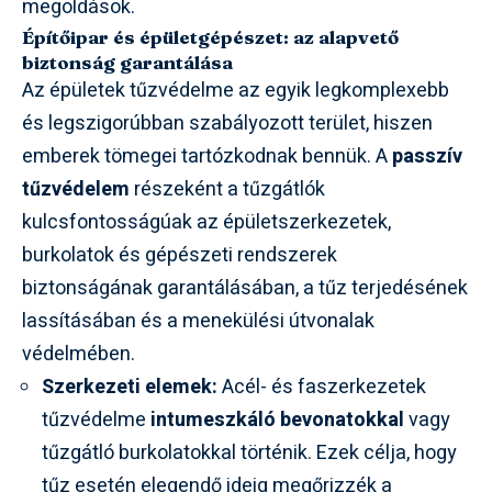
megoldások.
Építőipar és épületgépészet: az alapvető
biztonság garantálása
Az épületek tűzvédelme az egyik legkomplexebb
és legszigorúbban szabályozott terület, hiszen
emberek tömegei tartózkodnak bennük. A
passzív
tűzvédelem
részeként a tűzgátlók
kulcsfontosságúak az épületszerkezetek,
burkolatok és gépészeti rendszerek
biztonságának garantálásában, a tűz terjedésének
lassításában és a menekülési útvonalak
védelmében.
Szerkezeti elemek:
Acél- és faszerkezetek
tűzvédelme
intumeszkáló bevonatokkal
vagy
tűzgátló burkolatokkal történik. Ezek célja, hogy
tűz esetén elegendő ideig megőrizzék a