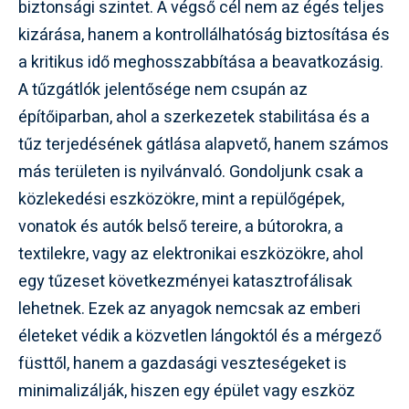
biztonsági szintet. A végső cél nem az égés teljes
kizárása, hanem a kontrollálhatóság biztosítása és
a kritikus idő meghosszabbítása a beavatkozásig.
A tűzgátlók jelentősége nem csupán az
építőiparban, ahol a szerkezetek stabilitása és a
tűz terjedésének gátlása alapvető, hanem számos
más területen is nyilvánvaló. Gondoljunk csak a
közlekedési eszközökre, mint a repülőgépek,
vonatok és autók belső tereire, a bútorokra, a
textilekre, vagy az elektronikai eszközökre, ahol
egy tűzeset következményei katasztrofálisak
lehetnek. Ezek az anyagok nemcsak az emberi
életeket védik a közvetlen lángoktól és a mérgező
füsttől, hanem a gazdasági veszteségeket is
minimalizálják, hiszen egy épület vagy eszköz