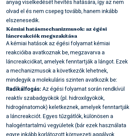
anyag viselkedését hevítés hatására, így az nem
olvad el és nem csepeg tovább, hanem inkább
elszenesedik.
Kémiai hatásmechanizmusok: az égési
láncreakciók megszakítása
A kémiai hatások az égési folyamat kémiai
reakcióiba avatkoznak be, megzavarva a
láncreakciókat, amelyek fenntartják a lángot. Ezek
a mechanizmusok a következők lehetnek,
mindegyik a molekuláris szinten avatkozik be:
Radikálfogás:
Az égési folyamat során rendkívül
reaktív szabadgyökök (pl. hidroxilgyökök,
hidrogénatomok) keletkeznek, amelyek fenntartják
a láncreakciót. Egyes tűzgátlók, különösen a
halogéntartalmú vegyületek (bár ezek használata
egyre inkább korlátozott környezeti aggályok