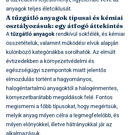
anyagok teljes életciklusát.
A tűzgátló anyagok típusai és kémiai
osztályozásuk: egy átfogó áttekintés
A
tűzgátló anyagok
rendkívül sokfélék, és kémiai
összetételük, valamint működési elvük alapján
különböző kategóriákba sorolhatók. Az elmúlt
évtizedekben a környezetvédelmi és
egészségügyi szempontok miatt jelentős
elmozdulás történt a hagyományos,
halogéntartalmú anyagoktól a halogénmentes,
környezetbarátabb megoldások felé. Fontos
megismerni a főbb típusokat, hogy megértsük,
melyik anyag milyen célra a legmegfelelőbb, és
milyen előnyökkel, illetve hátrányokkal jár az
alkalmazásuk.