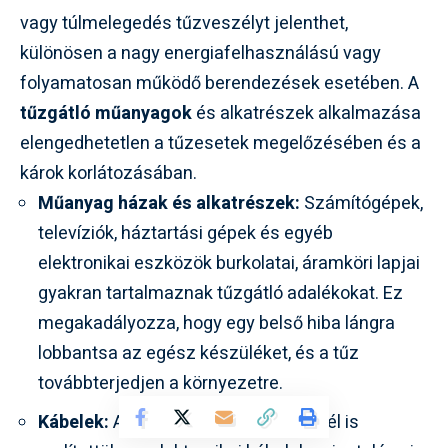
vagy túlmelegedés tűzveszélyt jelenthet,
különösen a nagy energiafelhasználású vagy
folyamatosan működő berendezések esetében. A
tűzgátló műanyagok
és alkatrészek alkalmazása
elengedhetetlen a tűzesetek megelőzésében és a
károk korlátozásában.
Műanyag házak és alkatrészek:
Számítógépek,
televíziók, háztartási gépek és egyéb
elektronikai eszközök burkolatai, áramköri lapjai
gyakran tartalmaznak tűzgátló adalékokat. Ez
megakadályozza, hogy egy belső hiba lángra
lobbantsa az egész készüléket, és a tűz
továbbterjedjen a környezetre.
Kábelek:
Ahogy az épületgépészetnél is