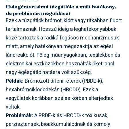
Halogéntartalmú tűzgátlók: a múlt hatékony,
de problémás megoldásai
Ezek a tűzgátlók brómot, klórt vagy ritkábban fluort
tartalmaznak. Hosszú ideig a leghatékonyabbak
közé tartoztak a radikálfogásos mechanizmusuk
miatt, amely hatékonyan megszakítja az égési
láncreakciót. Főleg műanyagokban, textilekben és
elektronikai eszközökben használták őket, ahol
nagy égésgátló hatásra volt szükség.
Példák:
Brómozott difenil-éterek (PBDE-k),
hexabrómciklododekán (HBCDD). Ezek a
vegyületek korábban széles körben elterjedtek
voltak.
Problémák:
A PBDE-k és HBCDD-k toxikusak,
perzisztensek, bioakkumulálódnak és komoly