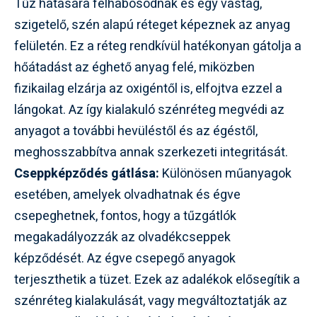
Tűz hatására felhabosodnak és egy vastag,
szigetelő, szén alapú réteget képeznek az anyag
felületén. Ez a réteg rendkívül hatékonyan gátolja a
hőátadást az éghető anyag felé, miközben
fizikailag elzárja az oxigéntől is, elfojtva ezzel a
lángokat. Az így kialakuló szénréteg megvédi az
anyagot a további hevüléstől és az égéstől,
meghosszabbítva annak szerkezeti integritását.
Cseppképződés gátlása:
Különösen műanyagok
esetében, amelyek olvadhatnak és égve
csepeghetnek, fontos, hogy a tűzgátlók
megakadályozzák az olvadékcseppek
képződését. Az égve csepegő anyagok
terjeszthetik a tüzet. Ezek az adalékok elősegítik a
szénréteg kialakulását, vagy megváltoztatják az