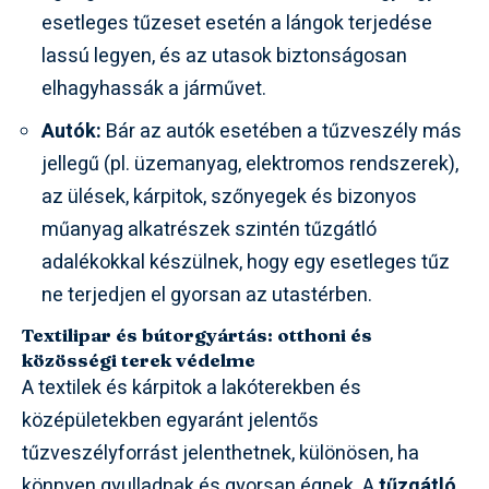
esetleges tűzeset esetén a lángok terjedése
lassú legyen, és az utasok biztonságosan
elhagyhassák a járművet.
Autók:
Bár az autók esetében a tűzveszély más
jellegű (pl. üzemanyag, elektromos rendszerek),
az ülések, kárpitok, szőnyegek és bizonyos
műanyag alkatrészek szintén tűzgátló
adalékokkal készülnek, hogy egy esetleges tűz
ne terjedjen el gyorsan az utastérben.
Textilipar és bútorgyártás: otthoni és
közösségi terek védelme
A textilek és kárpitok a lakóterekben és
középületekben egyaránt jelentős
tűzveszélyforrást jelenthetnek, különösen, ha
könnyen gyulladnak és gyorsan égnek. A
tűzgátló