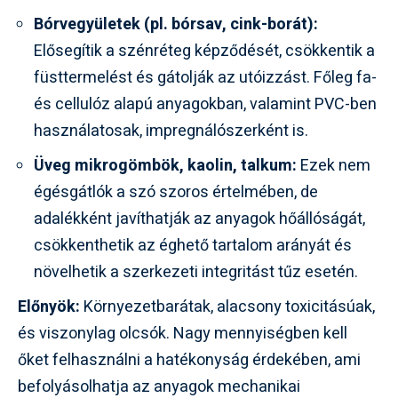
Bórvegyületek (pl. bórsav, cink-borát):
Elősegítik a szénréteg képződését, csökkentik a
füsttermelést és gátolják az utóizzást. Főleg fa-
és cellulóz alapú anyagokban, valamint PVC-ben
használatosak, impregnálószerként is.
Üveg mikrogömbök, kaolin, talkum:
Ezek nem
égésgátlók a szó szoros értelmében, de
adalékként javíthatják az anyagok hőállóságát,
csökkenthetik az éghető tartalom arányát és
növelhetik a szerkezeti integritást tűz esetén.
Előnyök:
Környezetbarátak, alacsony toxicitásúak,
és viszonylag olcsók. Nagy mennyiségben kell
őket felhasználni a hatékonyság érdekében, ami
befolyásolhatja az anyagok mechanikai