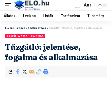
Aa
Állatok
Lexikon
Listák
Történelem
Tudomány
Elo.hu
>
Lexikon
>
T betűs szavak
>
Tűzgátló: jelentése, fogalma és alkalmazása
T BETŰS SZAVAK
TECHNIKA
Tűzgátló: jelentése,
fogalma és alkalmazása