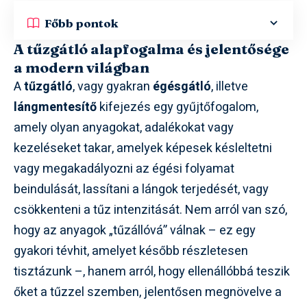
Főbb pontok
A tűzgátló alapfogalma és jelentősége
a modern világban
A
tűzgátló
, vagy gyakran
égésgátló
, illetve
lángmentesítő
kifejezés egy gyűjtőfogalom,
amely olyan anyagokat, adalékokat vagy
kezeléseket takar, amelyek képesek késleltetni
vagy megakadályozni az égési folyamat
beindulását, lassítani a lángok terjedését, vagy
csökkenteni a tűz intenzitását. Nem arról van szó,
hogy az anyagok „tűzállóvá” válnak – ez egy
gyakori tévhit, amelyet később részletesen
tisztázunk –, hanem arról, hogy ellenállóbbá teszik
őket a tűzzel szemben, jelentősen megnövelve a