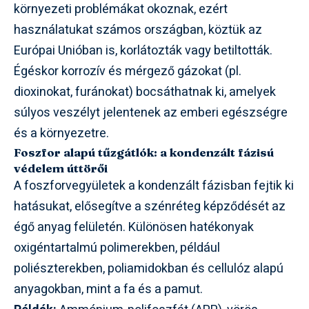
környezeti problémákat okoznak, ezért
használatukat számos országban, köztük az
Európai Unióban is, korlátozták vagy betiltották.
Égéskor korrozív és mérgező gázokat (pl.
dioxinokat, furánokat) bocsáthatnak ki, amelyek
súlyos veszélyt jelentenek az emberi egészségre
és a környezetre.
Foszfor alapú tűzgátlók: a kondenzált fázisú
védelem úttörői
A foszforvegyületek a kondenzált fázisban fejtik ki
hatásukat, elősegítve a szénréteg képződését az
égő anyag felületén. Különösen hatékonyak
oxigéntartalmú polimerekben, például
poliészterekben, poliamidokban és cellulóz alapú
anyagokban, mint a fa és a pamut.