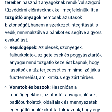
tereiben használt anyagoknak rendkívül szigorú
tűzvédelmi előírásoknak kell megfelelniük. Itt a
tűzgátló anyagok
nemcsak az utasok
biztonságát, hanem a szerkezet integritását is
védik, minimalizálva a pánikot és segítve a gyors
evakuálást.
Repülőgépek:
Az ülések, szőnyegek,
falburkolatok, szigetelések és poggyásztartók
anyagai mind tűzgátló kezelést kapnak, hogy
lassítsák a tűz terjedését és minimalizálják a
füsttermelést, ami kritikus egy zárt térben.
Vonatok és buszok:
Hasonlóan a
repülőgépekhez, az utastér anyagai, ülések,
padlóburkolatok, oldalfalak és mennyezetek
égésgátló adalékokat tartalmaznak, hogy egy