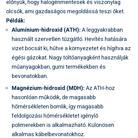
előnyük, hogy halogénmentesek és viszonylag
olcsók, ami gazdaságos megoldássá teszi őket.
Példák:
Alumínium-hidroxid (ATH):
A leggyakrabban
használt szervetlen tűzgátló. Hevítés hatására
vizet bocsát ki, hűtve a környezetet és hígítva az
égési gázokat. Nagy töltőanyagként használják
műanyagokban, gumi termékekben és
bevonatokban.
Magnézium-hidroxid (MDH):
Az ATH-hoz
hasonlóan működik, de magasabb
hőmérsékleten bomlik, így magasabb
feldolgozási hőmérsékletet igénylő
polimerekben is alkalmazható. Különösen
alkalmas kábelbevonatokhoz.