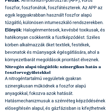
Példák:
Ammónium-polifoszfát (APP), vörös
foszfor, foszfonátok, foszfátészterek. Az APP az
egyik leggyakrabban használt foszfor alapú
tűzgátló, különösen intumeszkáló rendszerekben.
Előnyök:
Halogénmentesek, kevésbé toxikusak, és
hatékonyan csökkentik a füstképződést. Széles
körben alkalmazzák őket textilek, festékek,
bevonatok és műanyagok égésgátlására, ahol a
környezetbarát megoldások prioritást élveznek.
Nitrogén alapú tűzgátlók: szinergikus hatás a
foszforvegyületekkel
A nitrogéntartalmú vegyületek gyakran
szinergikusan működnek a foszfor alapú
anyagokkal, fokozva azok hatását.
Hatásmechanizmusuk a szénréteg képződésének
elősegítésén alapul, és gázfázisban is kifejthetnek