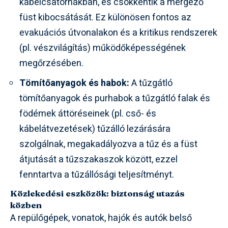
kábelcsatornákban, és csökkentik a mérgező
füst kibocsátását. Ez különösen fontos az
evakuációs útvonalakon és a kritikus rendszerek
(pl. vészvilágítás) működőképességének
megőrzésében.
Tömítőanyagok és habok:
A tűzgátló
tömítőanyagok és purhabok a tűzgátló falak és
födémek áttöréseinek (pl. cső- és
kábelátvezetések) tűzálló lezárására
szolgálnak, megakadályozva a tűz és a füst
átjutását a tűzszakaszok között, ezzel
fenntartva a tűzállósági teljesítményt.
Közlekedési eszközök: biztonság utazás
közben
A repülőgépek, vonatok, hajók és autók belső