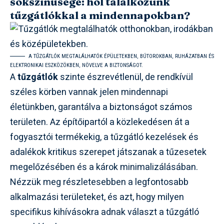
sokszínűsége: hol találkozunk
tűzgátlókkal a mindennapokban?
A TŰZGÁTLÓK MEGTALÁLHATÓK ÉPÜLETEKBEN, BÚTOROKBAN, RUHÁZATBAN ÉS
ELEKTRONIKAI ESZKÖZÖKBEN, NÖVELVE A BIZTONSÁGOT.
A
tűzgátlók
szinte észrevétlenül, de rendkívül
széles körben vannak jelen mindennapi
életünkben, garantálva a biztonságot számos
területen. Az építőipartól a közlekedésen át a
fogyasztói termékekig, a tűzgátló kezelések és
adalékok kritikus szerepet játszanak a tűzesetek
megelőzésében és a károk minimalizálásában.
Nézzük meg részletesebben a legfontosabb
alkalmazási területeket, és azt, hogy milyen
specifikus kihívásokra adnak választ a tűzgátló