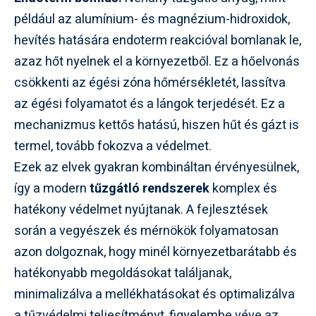
például az alumínium- és magnézium-hidroxidok,
hevítés hatására endoterm reakcióval bomlanak le,
azaz hőt nyelnek el a környezetből. Ez a hőelvonás
csökkenti az égési zóna hőmérsékletét, lassítva
az égési folyamatot és a lángok terjedését. Ez a
mechanizmus kettős hatású, hiszen hűt és gázt is
termel, tovább fokozva a védelmet.
Ezek az elvek gyakran kombináltan érvényesülnek,
így a modern
tűzgátló rendszerek
komplex és
hatékony védelmet nyújtanak. A fejlesztések
során a vegyészek és mérnökök folyamatosan
azon dolgoznak, hogy minél környezetbarátabb és
hatékonyabb megoldásokat találjanak,
minimalizálva a mellékhatásokat és optimalizálva
a tűzvédelmi teljesítményt, figyelembe véve az