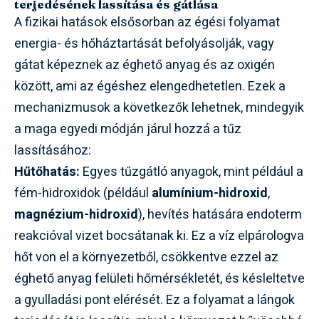
terjedésének lassítása és gátlása
A fizikai hatások elsősorban az égési folyamat
energia- és hőháztartását befolyásolják, vagy
gátat képeznek az éghető anyag és az oxigén
között, ami az égéshez elengedhetetlen. Ezek a
mechanizmusok a következők lehetnek, mindegyik
a maga egyedi módján járul hozzá a tűz
lassításához:
Hűtőhatás:
Egyes tűzgátló anyagok, mint például a
fém-hidroxidok (például
alumínium-hidroxid
,
magnézium-hidroxid
), hevítés hatására endoterm
reakcióval vizet bocsátanak ki. Ez a víz elpárologva
hőt von el a környezetből, csökkentve ezzel az
éghető anyag felületi hőmérsékletét, és késleltetve
a gyulladási pont elérését. Ez a folyamat a lángok