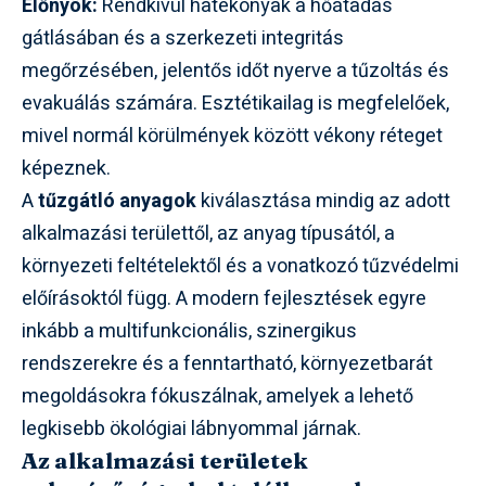
Előnyök:
Rendkívül hatékonyak a hőátadás
gátlásában és a szerkezeti integritás
megőrzésében, jelentős időt nyerve a tűzoltás és
evakuálás számára. Esztétikailag is megfelelőek,
mivel normál körülmények között vékony réteget
képeznek.
A
tűzgátló anyagok
kiválasztása mindig az adott
alkalmazási területtől, az anyag típusától, a
környezeti feltételektől és a vonatkozó tűzvédelmi
előírásoktól függ. A modern fejlesztések egyre
inkább a multifunkcionális, szinergikus
rendszerekre és a fenntartható, környezetbarát
megoldásokra fókuszálnak, amelyek a lehető
legkisebb ökológiai lábnyommal járnak.
Az alkalmazási területek