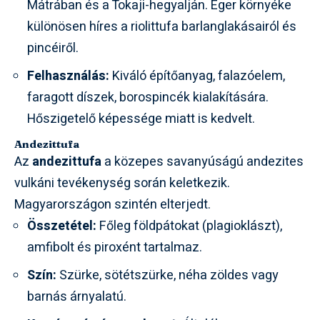
Mátrában
és a
Tokaji-hegyalján
. Eger környéke
különösen híres a riolittufa barlanglakásairól és
pincéiről.
Felhasználás:
Kiváló építőanyag, falazóelem,
faragott díszek, borospincék kialakítására.
Hőszigetelő képessége miatt is kedvelt.
Andezittufa
Az
andezittufa
a közepes savanyúságú andezites
vulkáni tevékenység során keletkezik.
Magyarországon szintén elterjedt.
Összetétel:
Főleg földpátokat (plagioklászt),
amfibolt
és
piroxént
tartalmaz.
Szín:
Szürke, sötétszürke, néha zöldes vagy
barnás árnyalatú.