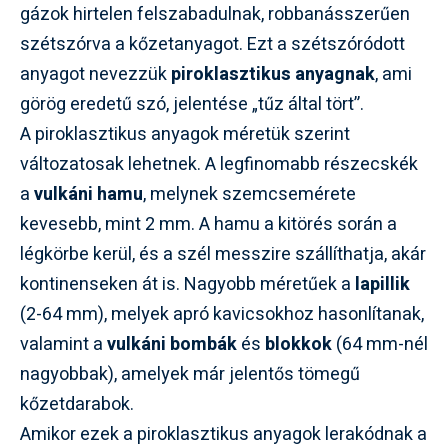
gázok hirtelen felszabadulnak, robbanásszerűen
szétszórva a kőzetanyagot. Ezt a szétszóródott
anyagot nevezzük
piroklasztikus anyagnak
, ami
görög eredetű szó, jelentése „tűz által tört”.
A piroklasztikus anyagok méretük szerint
változatosak lehetnek. A legfinomabb részecskék
a
vulkáni hamu
, melynek szemcsemérete
kevesebb, mint 2 mm. A hamu a kitörés során a
légkörbe kerül, és a szél messzire szállíthatja, akár
kontinenseken át is. Nagyobb méretűek a
lapillik
(2-64 mm), melyek apró kavicsokhoz hasonlítanak,
valamint a
vulkáni bombák
és
blokkok
(64 mm-nél
nagyobbak), amelyek már jelentős tömegű
kőzetdarabok.
Amikor ezek a piroklasztikus anyagok lerakódnak a