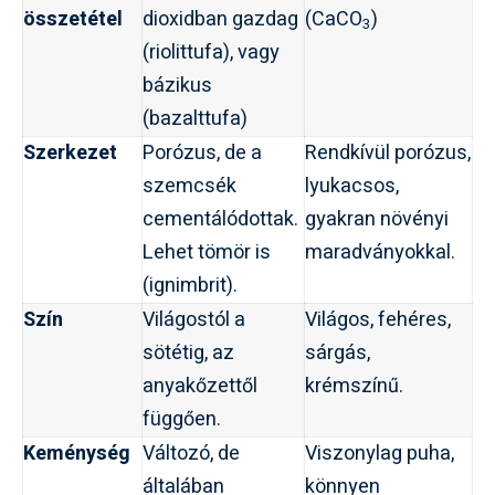
összetétel
dioxidban gazdag
(CaCO
)
3
(riolittufa), vagy
bázikus
(bazalttufa)
Szerkezet
Porózus, de a
Rendkívül porózus,
szemcsék
lyukacsos,
cementálódottak.
gyakran növényi
Lehet tömör is
maradványokkal.
(ignimbrit).
Szín
Világostól a
Világos, fehéres,
sötétig, az
sárgás,
anyakőzettől
krémszínű.
függően.
Keménység
Változó, de
Viszonylag puha,
általában
könnyen