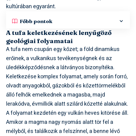
kultúrában egyaránt.
Főbb pontok
A tufa keletkezésének lenyűgöző
geológiai folyamatai
A tufa nem csupán egy kőzet; a föld dinamikus
erőinek, a vulkanikus tevékenységnek és az
üledékképződésnek a látványos bizonyítéka.
Keletkezése komplex folyamat, amely során forró,
olvadt anyagokból, gázokból és kőzettörmelékből
álló felhők emelkednek a magasba, majd
lerakódva, évmilliók alatt szilárd kőzetté alakulnak.
A folyamat kezdetén egy
vulkán
heves kitörése áll.
Amikor a magma nagy nyomás alatt tör fel a
mélyből, és találkozik a felszínnel, a benne lévő