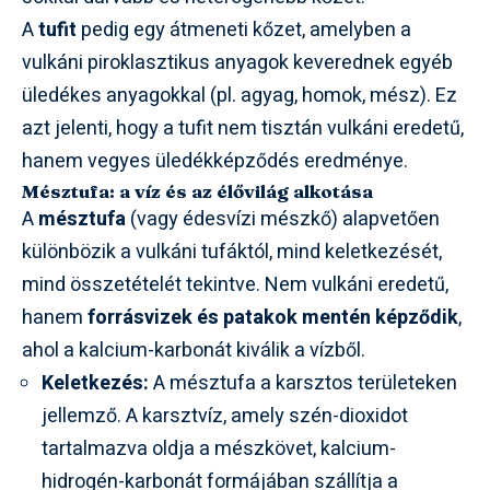
A
tufit
pedig egy átmeneti kőzet, amelyben a
vulkáni piroklasztikus anyagok keverednek egyéb
üledékes anyagokkal (pl. agyag, homok, mész). Ez
azt jelenti, hogy a tufit nem tisztán vulkáni eredetű,
hanem vegyes üledékképződés eredménye.
Mésztufa: a víz és az élővilág alkotása
A
mésztufa
(vagy édesvízi mészkő) alapvetően
különbözik a vulkáni tufáktól, mind keletkezését,
mind összetételét tekintve. Nem vulkáni eredetű,
hanem
forrásvizek és patakok mentén képződik
,
ahol a kalcium-karbonát kiválik a vízből.
Keletkezés:
A mésztufa a karsztos területeken
jellemző. A
karsztvíz
, amely szén-dioxidot
tartalmazva oldja a
mészkövet
, kalcium-
hidrogén-karbonát formájában szállítja a