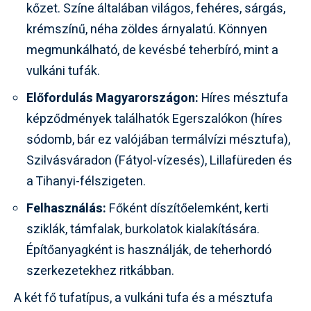
kőzet. Színe általában világos, fehéres, sárgás,
krémszínű, néha zöldes árnyalatú. Könnyen
megmunkálható, de kevésbé teherbíró, mint a
vulkáni tufák.
Előfordulás Magyarországon:
Híres mésztufa
képződmények találhatók
Egerszalókon
(híres
sódomb, bár ez valójában termálvízi mésztufa),
Szilvásváradon
(Fátyol-vízesés), Lillafüreden és
a Tihanyi-félszigeten.
Felhasználás:
Főként díszítőelemként, kerti
sziklák, támfalak, burkolatok kialakítására.
Építőanyagként is használják, de teherhordó
szerkezetekhez ritkábban.
A két fő tufatípus, a vulkáni tufa és a mésztufa