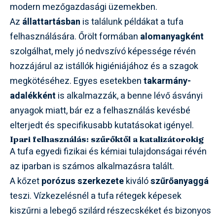
modern mezőgazdasági üzemekben.
Az
állattartásban
is találunk példákat a tufa
felhasználására. Őrölt formában
alomanyagként
szolgálhat, mely jó nedvszívó képessége révén
hozzájárul az istállók higiéniájához és a szagok
megkötéséhez. Egyes esetekben
takarmány-
adalékként
is alkalmazzák, a benne lévő ásványi
anyagok miatt, bár ez a felhasználás kevésbé
elterjedt és specifikusabb kutatásokat igényel.
Ipari felhasználás: szűrőktől a katalizátorokig
A tufa egyedi fizikai és kémiai tulajdonságai révén
az iparban is számos alkalmazásra talált.
A kőzet
porózus szerkezete
kiváló
szűrőanyaggá
teszi. Vízkezelésnél a tufa rétegek képesek
kiszűrni a lebegő szilárd részecskéket és bizonyos