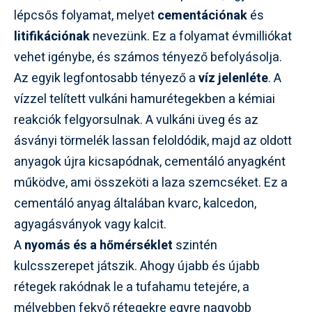
lépcsős folyamat, melyet
cementációnak
és
litifikációnak
nevezünk. Ez a folyamat évmilliókat
vehet igénybe, és számos tényező befolyásolja.
Az egyik legfontosabb tényező a
víz jelenléte
. A
vízzel telített vulkáni hamurétegekben a kémiai
reakciók felgyorsulnak. A vulkáni üveg és az
ásványi törmelék lassan feloldódik, majd az oldott
anyagok újra kicsapódnak, cementáló anyagként
működve, ami összeköti a laza szemcséket. Ez a
cementáló anyag általában
kvarc
, kalcedon,
agyagásványok vagy kalcit.
A
nyomás és a hőmérséklet
szintén
kulcsszerepet játszik. Ahogy újabb és újabb
rétegek rakódnak le a tufahamu tetejére, a
mélyebben fekvő rétegekre egyre nagyobb