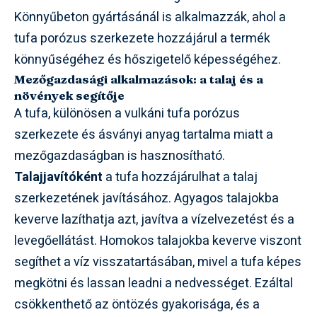
Könnyűbeton gyártásánál is alkalmazzák, ahol a
tufa porózus szerkezete hozzájárul a termék
könnyűségéhez és hőszigetelő képességéhez.
Mezőgazdasági alkalmazások: a talaj és a
növények segítője
A tufa, különösen a vulkáni tufa porózus
szerkezete és ásványi anyag tartalma miatt a
mezőgazdaságban is hasznosítható.
Talajjavítóként
a tufa hozzájárulhat a talaj
szerkezetének javításához. Agyagos talajokba
keverve lazíthatja azt, javítva a vízelvezetést és a
levegőellátást. Homokos talajokba keverve viszont
segíthet a víz visszatartásában, mivel a tufa képes
megkötni és lassan leadni a nedvességet. Ezáltal
csökkenthető az öntözés gyakorisága, és a