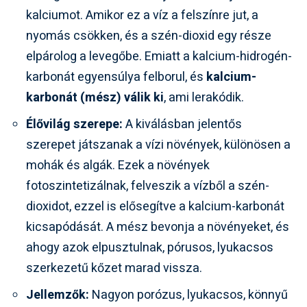
kalciumot. Amikor ez a víz a felszínre jut, a
nyomás csökken, és a szén-dioxid egy része
elpárolog a levegőbe. Emiatt a kalcium-hidrogén-
karbonát egyensúlya felborul, és
kalcium-
karbonát (mész) válik ki
, ami lerakódik.
Élővilág szerepe:
A kiválásban jelentős
szerepet játszanak a vízi növények, különösen a
mohák és algák. Ezek a növények
fotoszintetizálnak, felveszik a vízből a szén-
dioxidot, ezzel is elősegítve a kalcium-karbonát
kicsapódását. A mész bevonja a növényeket, és
ahogy azok elpusztulnak, pórusos, lyukacsos
szerkezetű kőzet marad vissza.
Jellemzők:
Nagyon porózus, lyukacsos, könnyű