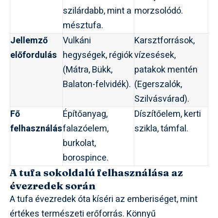
szilárdabb, mint a
morzsolódó.
mésztufa.
Jellemző
Vulkáni
Karsztforrások,
előfordulás
hegységek, régiók
vízesések,
(Mátra, Bükk,
patakok mentén
Balaton-felvidék).
(Egerszalók,
Szilvásvárad).
Fő
Építőanyag,
Díszítőelem, kerti
felhasználás
falazóelem,
szikla, támfal.
burkolat,
borospince.
A tufa sokoldalú felhasználása az
évezredek során
A tufa évezredek óta kíséri az emberiséget, mint
értékes természeti erőforrás. Könnyű