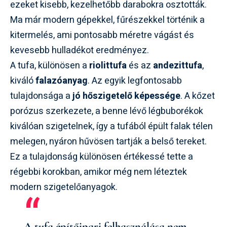
ezeket kisebb, kezelhetőbb darabokra osztották.
Ma már modern gépekkel, fűrészekkel történik a
kitermelés, ami pontosabb méretre vágást és
kevesebb hulladékot eredményez.
A tufa, különösen a
riolittufa
és az
andezittufa
,
kiváló
falazóanyag
. Az egyik legfontosabb
tulajdonsága a
jó hőszigetelő képessége
. A kőzet
porózus szerkezete, a benne lévő légbuborékok
kiválóan szigetelnek, így a tufából épült falak télen
melegen, nyáron hűvösen tartják a belső tereket.
Ez a tulajdonság különösen értékessé tette a
régebbi korokban, amikor még nem léteztek
modern szigetelőanyagok.
A tufa építőipari felhasználása nem