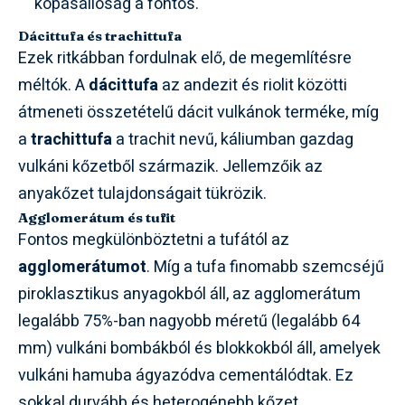
kopásállóság a fontos.
Dácittufa és trachittufa
Ezek ritkábban fordulnak elő, de megemlítésre
méltók. A
dácittufa
az andezit és riolit közötti
átmeneti összetételű dácit vulkánok terméke, míg
a
trachittufa
a trachit nevű, káliumban gazdag
vulkáni kőzetből származik. Jellemzőik az
anyakőzet tulajdonságait tükrözik.
Agglomerátum és tufit
Fontos megkülönböztetni a tufától az
agglomerátumot
. Míg a tufa finomabb szemcséjű
piroklasztikus anyagokból áll, az agglomerátum
legalább 75%-ban nagyobb méretű (legalább 64
mm) vulkáni bombákból és blokkokból áll, amelyek
vulkáni hamuba ágyazódva cementálódtak. Ez
sokkal durvább és heterogénebb kőzet.