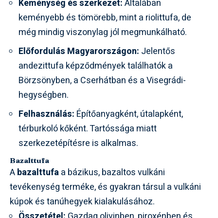
Keménység és szerkezet:
Általában
keményebb és tömörebb, mint a riolittufa, de
még mindig viszonylag jól megmunkálható.
Előfordulás Magyarországon:
Jelentős
andezittufa képződmények találhatók a
Börzsönyben
, a
Cserhátban
és a
Visegrádi-
hegységben
.
Felhasználás:
Építőanyagként, útalapként,
térburkoló kőként. Tartóssága miatt
szerkezetépítésre is alkalmas.
Bazalttufa
A
bazalttufa
a bázikus, bazaltos vulkáni
tevékenység terméke, és gyakran társul a vulkáni
kúpok és tanúhegyek kialakulásához.
Összetétel:
Gazdag
olivinben
,
piroxénben
és