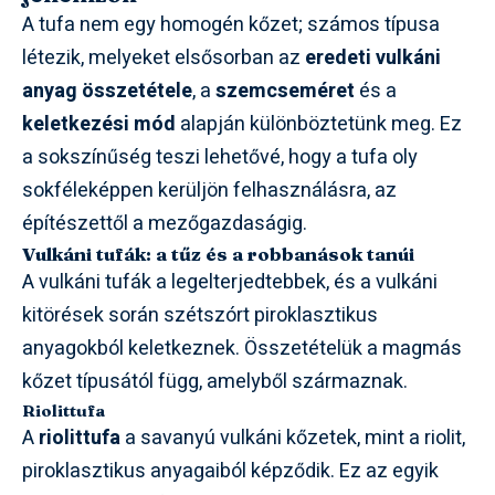
A tufa nem egy homogén kőzet; számos típusa
létezik, melyeket elsősorban az
eredeti vulkáni
anyag összetétele
, a
szemcseméret
és a
keletkezési mód
alapján különböztetünk meg. Ez
a sokszínűség teszi lehetővé, hogy a tufa oly
sokféleképpen kerüljön felhasználásra, az
építészettől a mezőgazdaságig.
Vulkáni tufák: a tűz és a robbanások tanúi
A vulkáni tufák a legelterjedtebbek, és a vulkáni
kitörések során szétszórt piroklasztikus
anyagokból keletkeznek. Összetételük a magmás
kőzet típusától függ, amelyből származnak.
Riolittufa
A
riolittufa
a savanyú vulkáni kőzetek, mint a riolit,
piroklasztikus anyagaiból képződik. Ez az egyik