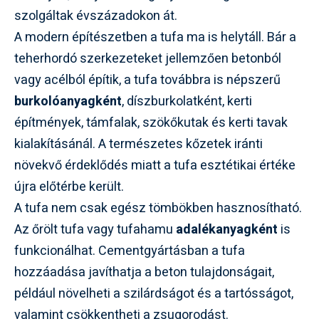
szolgáltak évszázadokon át.
A modern építészetben a tufa ma is helytáll. Bár a
teherhordó szerkezeteket jellemzően betonból
vagy acélból építik, a tufa továbbra is népszerű
burkolóanyagként
,
díszburkolatként
, kerti
építmények, támfalak, szökőkutak és kerti tavak
kialakításánál. A természetes kőzetek iránti
növekvő érdeklődés miatt a tufa esztétikai értéke
újra előtérbe került.
A tufa nem csak egész tömbökben hasznosítható.
Az őrölt tufa vagy tufahamu
adalékanyagként
is
funkcionálhat. Cementgyártásban a tufa
hozzáadása javíthatja a beton tulajdonságait,
például növelheti a szilárdságot és a tartósságot,
valamint csökkentheti a zsugorodást.