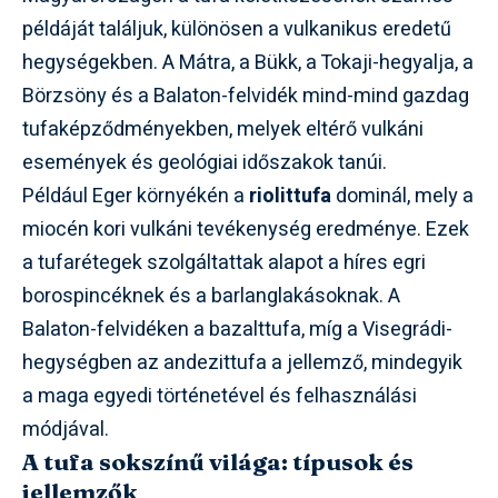
példáját találjuk, különösen a vulkanikus eredetű
hegységekben. A
Mátra
, a
Bükk
, a
Tokaji-hegyalja
, a
Börzsöny
és a
Balaton-felvidék
mind-mind gazdag
tufaképződményekben, melyek eltérő vulkáni
események és geológiai időszakok tanúi.
Például Eger környékén a
riolittufa
dominál, mely a
miocén kori vulkáni tevékenység eredménye. Ezek
a tufarétegek szolgáltattak alapot a híres egri
borospincéknek és a barlanglakásoknak. A
Balaton-felvidéken a bazalttufa, míg a Visegrádi-
hegységben az andezittufa a jellemző, mindegyik
a maga egyedi történetével és felhasználási
módjával.
A tufa sokszínű világa: típusok és
jellemzők