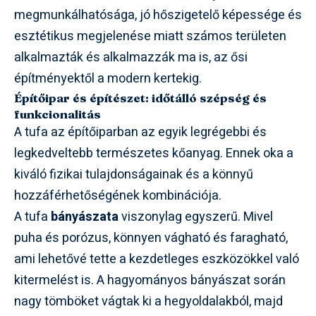
megmunkálhatósága, jó hőszigetelő képessége és
esztétikus megjelenése miatt számos területen
alkalmazták és alkalmazzák ma is, az ősi
építményektől a modern kertekig.
Építőipar és építészet: időtálló szépség és
funkcionalitás
A tufa az építőiparban az egyik legrégebbi és
legkedveltebb természetes kőanyag. Ennek oka a
kiváló fizikai tulajdonságainak és a könnyű
hozzáférhetőségének kombinációja.
A tufa
bányászata
viszonylag egyszerű. Mivel
puha és porózus, könnyen vágható és faragható,
ami lehetővé tette a kezdetleges eszközökkel való
kitermelést is. A hagyományos bányászat során
nagy tömböket vágtak ki a hegyoldalakból, majd