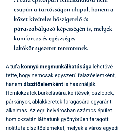
csupán a tartósságon alapul, hanem a
kőzet kivételes hőszigetelő és
páraszabályozó képességén is, melyek
komfortos és egészséges
lakókörnyezetet teremtenek.
A tufa
könnyű megmunkálhatósága
lehetővé
tette, hogy nemcsak egyszerű falazóelemként,
hanem
díszítőelemként
is használják.
Homlokzatok burkolására, kerítések, oszlopok,
párkányok, ablakkeretek faragására egyaránt
alkalmas. Az egri belvárosban számos épület
homlokzatán láthatunk gyönyörűen faragott
riolittufa díszítőelemeket, melyek a város egyedi