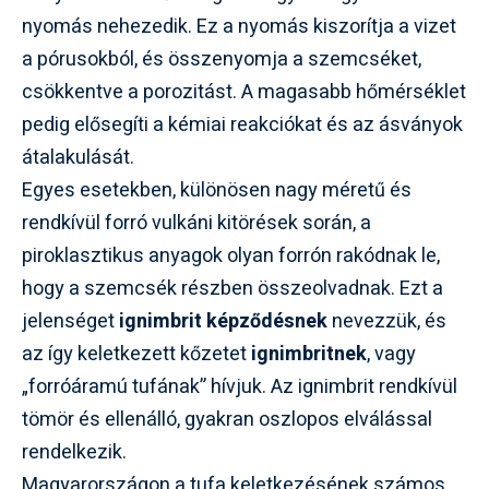
nyomás nehezedik. Ez a nyomás kiszorítja a vizet
a pórusokból, és összenyomja a szemcséket,
csökkentve a porozitást. A magasabb hőmérséklet
pedig elősegíti a kémiai reakciókat és az ásványok
átalakulását.
Egyes esetekben, különösen nagy méretű és
rendkívül forró vulkáni kitörések során, a
piroklasztikus anyagok olyan forrón rakódnak le,
hogy a szemcsék részben összeolvadnak. Ezt a
jelenséget
ignimbrit képződésnek
nevezzük, és
az így keletkezett kőzetet
ignimbritnek
, vagy
„forróáramú tufának” hívjuk. Az ignimbrit rendkívül
tömör és ellenálló, gyakran oszlopos elválással
rendelkezik.
Magyarországon a tufa keletkezésének számos