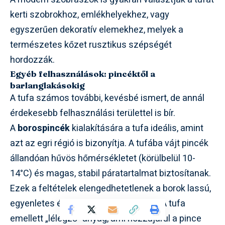
kerti szobrokhoz, emlékhelyekhez, vagy
egyszerűen dekoratív elemekhez, melyek a
természetes kőzet rusztikus szépségét
hordozzák.
Egyéb felhasználások: pincéktől a
barlanglakásokig
A tufa számos további, kevésbé ismert, de annál
érdekesebb felhasználási területtel is bír.
A
borospincék
kialakítására a tufa ideális, amint
azt az egri régió is bizonyítja. A tufába vájt pincék
állandóan hűvös hőmérsékletet (körülbelül 10-
14°C) és magas, stabil páratartalmat biztosítanak.
Ezek a feltételek elengedhetetlenek a borok lassú,
egyenletes éréséhez és tárolásához. A tufa
emellett „lélegző” anyag, ami hozzájárul a pince