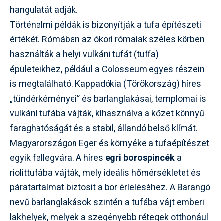
hangulatát adják.
Történelmi példák is bizonyítják a tufa építészeti
értékét.
Rómában
az ókori rómaiak széles körben
használták a helyi vulkáni tufát (tuffa)
épületeikhez, például a Colosseum egyes részein
is megtalálható.
Kappadókia
(Törökország) híres
„tündérkéményei” és barlanglakásai, templomai is
vulkáni tufába vájták, kihasználva a kőzet könnyű
faraghatóságát és a stabil, állandó belső klímát.
Magyarországon Eger és környéke a tufaépítészet
egyik fellegvára. A híres
egri borospincék
a
riolittufába vájták, mely ideális hőmérsékletet és
páratartalmat biztosít a bor érleléséhez. A
Barangó
nevű barlanglakások szintén a tufába vájt emberi
lakhelyek, melyek a szegényebb rétegek otthonául