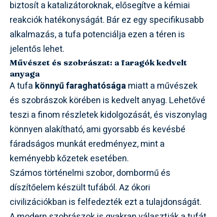
biztosít a katalizátoroknak, elősegítve a kémiai
reakciók hatékonyságát. Bár ez egy specifikusabb
alkalmazás, a tufa potenciálja ezen a téren is
jelentős lehet.
Művészet és szobrászat: a faragók kedvelt
anyaga
A tufa
könnyű faraghatósága
miatt a művészek
és szobrászok körében is kedvelt anyag. Lehetővé
teszi a finom részletek kidolgozását, és viszonylag
könnyen alakítható, ami gyorsabb és kevésbé
fáradságos munkát eredményez, mint a
keményebb kőzetek esetében.
Számos történelmi szobor, dombormű és
díszítőelem készült tufából. Az ókori
civilizációkban is felfedezték ezt a tulajdonságát.
A modern szobrászok is gyakran választják a tufát