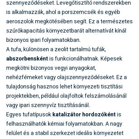
szennyeződéseket. Levegőtisztító rendszerekben
is alkalmazzák, ahol a porszemcsék és egyéb
aeroszolok megkötésében segít. Ez a természetes
szűrőkapacitás környezetbarát alternatívát kínál
bizonyos ipari folyamatokban.
A tufa, különösen a zeolit tartalmú tufák,
abszorbensként
is funkcionálhatnak. Képesek
megkötni bizonyos vegyi anyagokat,
nehézfémeket vagy olajszennyeződéseket. Ez a
tulajdonság hasznos lehet környezeti tisztítási
projektekben, például olajfoltok felszámolásánál
vagy ipari szennyvíz tisztításánál.
Egyes tufatípusok
katalizátor hordozóként
is
felhasználhatók kémiai folyamatokban. A nagy
felület és a stabil szerkezet ideális környezetet