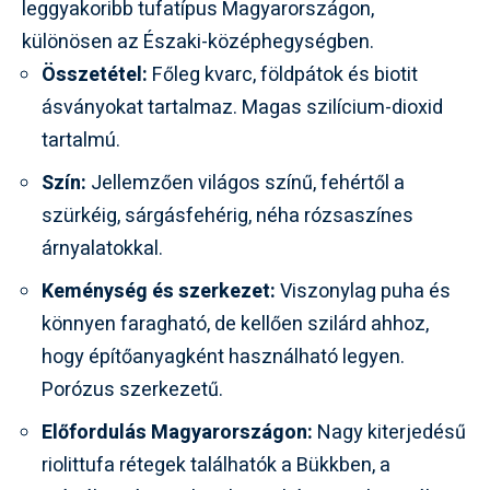
leggyakoribb tufatípus Magyarországon,
különösen az Északi-középhegységben.
Összetétel:
Főleg
kvarc
, földpátok és
biotit
ásványokat tartalmaz. Magas szilícium-dioxid
tartalmú.
Szín:
Jellemzően világos színű, fehértől a
szürkéig, sárgásfehérig, néha rózsaszínes
árnyalatokkal.
Keménység és szerkezet:
Viszonylag puha és
könnyen faragható, de kellően szilárd ahhoz,
hogy építőanyagként használható legyen.
Porózus szerkezetű.
Előfordulás Magyarországon:
Nagy kiterjedésű
riolittufa rétegek találhatók a
Bükkben
, a