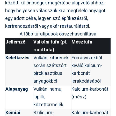
közötti különbségek megértése alapvető ahhoz,
hogy helyesen válasszuk ki a megfelelő anyagot
egy adott célra, legyen szó építkezésről,
kertrendezésről vagy akár restaurálásról.
A főbb tufatípusok összehasonlítása
Jellemző
Vulkáni tufa (pl.
Mésztufa
riolittufa)
Keletkezés
Vulkáni kitörések
Forrásvizekből
során szétszórt
kiváló kalcium-
piroklasztikus
karbonát
anyagokból
lerakódásából
Alapanyag
Vulkáni hamu,
Kalcium-karbonát
lapilli,
(mész)
kőzettörmelék
Kémiai
Szilícium-
Kalcium-karbonát