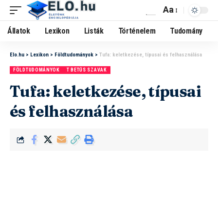
Aa
Állatok
Lexikon
Listák
Történelem
Tudomány
Elo.hu
>
Lexikon
>
Földtudományok
>
Tufa: keletkezése, típusai és felhasználása
FÖLDTUDOMÁNYOK
T BETŰS SZAVAK
Tufa: keletkezése, típusai
és felhasználása