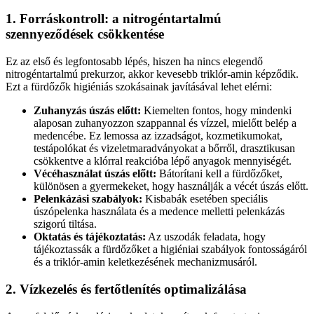
1. Forráskontroll: a nitrogéntartalmú
szennyeződések csökkentése
Ez az első és legfontosabb lépés, hiszen ha nincs elegendő
nitrogéntartalmú prekurzor, akkor kevesebb triklór-amin képződik.
Ezt a fürdőzők higiéniás szokásainak javításával lehet elérni:
Zuhanyzás úszás előtt:
Kiemelten fontos, hogy mindenki
alaposan zuhanyozzon szappannal és vízzel, mielőtt belép a
medencébe. Ez lemossa az izzadságot, kozmetikumokat,
testápolókat és vizeletmaradványokat a bőrről, drasztikusan
csökkentve a klórral reakcióba lépő anyagok mennyiségét.
Vécéhasználat úszás előtt:
Bátorítani kell a fürdőzőket,
különösen a gyermekeket, hogy használják a vécét úszás előtt.
Pelenkázási szabályok:
Kisbabák esetében speciális
úszópelenka használata és a medence melletti pelenkázás
szigorú tiltása.
Oktatás és tájékoztatás:
Az uszodák feladata, hogy
tájékoztassák a fürdőzőket a higiéniai szabályok fontosságáról
és a triklór-amin keletkezésének mechanizmusáról.
2. Vízkezelés és fertőtlenítés optimalizálása