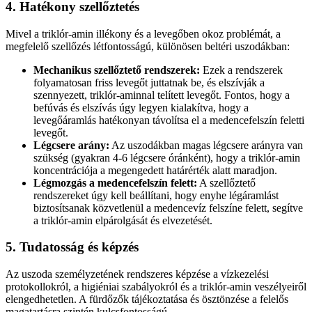
4. Hatékony szellőztetés
Mivel a triklór-amin illékony és a levegőben okoz problémát, a
megfelelő szellőzés létfontosságú, különösen beltéri uszodákban:
Mechanikus szellőztető rendszerek:
Ezek a rendszerek
folyamatosan friss levegőt juttatnak be, és elszívják a
szennyezett, triklór-aminnal telített levegőt. Fontos, hogy a
befúvás és elszívás úgy legyen kialakítva, hogy a
levegőáramlás hatékonyan távolítsa el a medencefelszín feletti
levegőt.
Légcsere arány:
Az uszodákban magas légcsere arányra van
szükség (gyakran 4-6 légcsere óránként), hogy a triklór-amin
koncentrációja a megengedett határérték alatt maradjon.
Légmozgás a medencefelszín felett:
A szellőztető
rendszereket úgy kell beállítani, hogy enyhe légáramlást
biztosítsanak közvetlenül a medencevíz felszíne felett, segítve
a triklór-amin elpárolgását és elvezetését.
5. Tudatosság és képzés
Az uszoda személyzetének rendszeres képzése a vízkezelési
protokollokról, a higiéniai szabályokról és a triklór-amin veszélyeiről
elengedhetetlen. A fürdőzők tájékoztatása és ösztönzése a felelős
magatartásra szintén kulcsfontosságú.