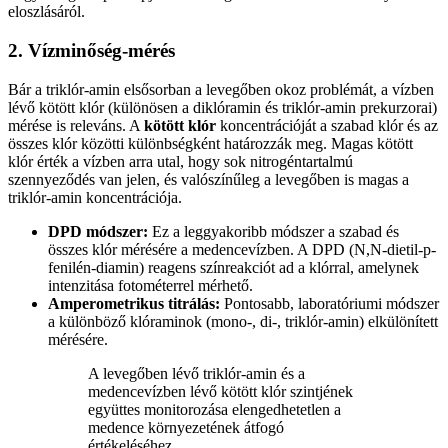
eloszlásáról.
2. Vízminőség-mérés
Bár a triklór-amin elsősorban a levegőben okoz problémát, a vízben
lévő kötött klór (különösen a diklóramin és triklór-amin prekurzorai)
mérése is releváns. A
kötött klór
koncentrációját a szabad klór és az
összes klór közötti különbségként határozzák meg. Magas kötött
klór érték a vízben arra utal, hogy sok nitrogéntartalmú
szennyeződés van jelen, és valószínűleg a levegőben is magas a
triklór-amin koncentrációja.
DPD módszer:
Ez a leggyakoribb módszer a szabad és
összes klór mérésére a medencevízben. A DPD (N,N-dietil-p-
fenilén-diamin) reagens színreakciót ad a klórral, amelynek
intenzitása fotométerrel mérhető.
Amperometrikus titrálás:
Pontosabb, laboratóriumi módszer
a különböző klóraminok (mono-, di-, triklór-amin) elkülönített
mérésére.
A levegőben lévő triklór-amin és a
medencevízben lévő kötött klór szintjének
együttes monitorozása elengedhetetlen a
medence környezetének átfogó
értékeléséhez.