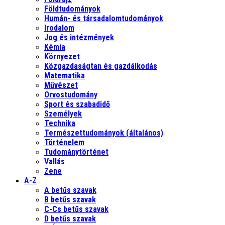
Földtudományok
Humán- és társadalomtudományok
Irodalom
Jog és intézmények
Kémia
Környezet
Közgazdaságtan és gazdálkodás
Matematika
Művészet
Orvostudomány
Sport és szabadidő
Személyek
Technika
Természettudományok (általános)
Történelem
Tudománytörténet
Vallás
Zene
A-Z
A betűs szavak
B betűs szavak
C-Cs betűs szavak
D betűs szavak