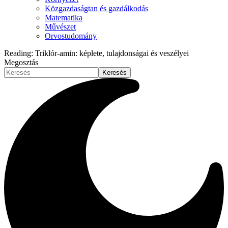
Közgazdaságtan és gazdálkodás
Matematika
Művészet
Orvostudomány
Reading:
Triklór-amin: képlete, tulajdonságai és veszélyei
Megosztás