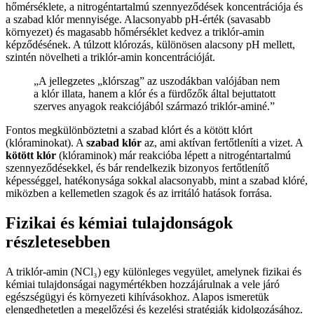
hőmérséklete, a nitrogéntartalmú szennyeződések koncentrációja és
a szabad klór mennyisége. Alacsonyabb pH-érték (savasabb
környezet) és magasabb hőmérséklet kedvez a triklór-amin
képződésének. A túlzott klórozás, különösen alacsony pH mellett,
szintén növelheti a triklór-amin koncentrációját.
„A jellegzetes „klórszag” az uszodákban valójában nem
a klór illata, hanem a klór és a fürdőzők által bejuttatott
szerves anyagok reakciójából származó triklór-aminé.”
Fontos megkülönböztetni a szabad klórt és a kötött klórt
(klóraminokat). A
szabad klór
az, ami aktívan fertőtleníti a vizet. A
kötött klór
(klóraminok) már reakcióba lépett a nitrogéntartalmú
szennyeződésekkel, és bár rendelkezik bizonyos fertőtlenítő
képességgel, hatékonysága sokkal alacsonyabb, mint a szabad klóré,
miközben a kellemetlen szagok és az irritáló hatások forrása.
Fizikai és kémiai tulajdonságok
részletesebben
A triklór-amin (NCl₃) egy különleges vegyület, amelynek fizikai és
kémiai tulajdonságai nagymértékben hozzájárulnak a vele járó
egészségügyi és környezeti kihívásokhoz. Alapos ismeretük
elengedhetetlen a megelőzési és kezelési stratégiák kidolgozásához.