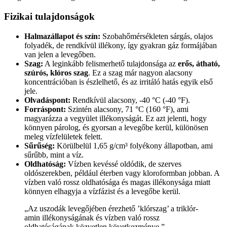
Fizikai tulajdonságok
Halmazállapot és szín:
Szobahőmérsékleten sárgás, olajos
folyadék, de rendkívül illékony, így gyakran gáz formájában
van jelen a levegőben.
Szag:
A leginkább felismerhető tulajdonsága az
erős, átható,
szúrós, klóros szag
. Ez a szag már nagyon alacsony
koncentrációban is észlelhető, és az irritáló hatás egyik első
jele.
Olvadáspont:
Rendkívül alacsony, -40 °C (-40 °F).
Forráspont:
Szintén alacsony, 71 °C (160 °F), ami
magyarázza a vegyület illékonyságát. Ez azt jelenti, hogy
könnyen párolog, és gyorsan a levegőbe kerül, különösen
meleg vízfelületek felett.
Sűrűség:
Körülbelül 1,65 g/cm³ folyékony állapotban, ami
sűrűbb, mint a víz.
Oldhatóság:
Vízben kevéssé oldódik, de szerves
oldószerekben, például éterben vagy kloroformban jobban. A
vízben való rossz oldhatósága és magas illékonysága miatt
könnyen elhagyja a vízfázist és a levegőbe kerül.
„Az uszodák levegőjében érezhető ’klórszag’ a triklór-
amin illékonyságának és vízben való rossz
oldhatóságának közvetlen következménye.”