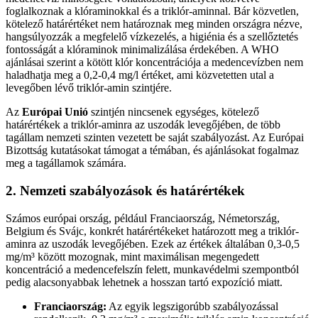
foglalkoznak a klóraminokkal és a triklór-aminnal. Bár közvetlen,
kötelező határértéket nem határoznak meg minden országra nézve,
hangsúlyozzák a megfelelő vízkezelés, a higiénia és a szellőztetés
fontosságát a klóraminok minimalizálása érdekében. A WHO
ajánlásai szerint a kötött klór koncentrációja a medencevízben nem
haladhatja meg a 0,2-0,4 mg/l értéket, ami közvetetten utal a
levegőben lévő triklór-amin szintjére.
Az
Európai Unió
szintjén nincsenek egységes, kötelező
határértékek a triklór-aminra az uszodák levegőjében, de több
tagállam nemzeti szinten vezetett be saját szabályozást. Az Európai
Bizottság kutatásokat támogat a témában, és ajánlásokat fogalmaz
meg a tagállamok számára.
2. Nemzeti szabályozások és határértékek
Számos európai ország, például Franciaország, Németország,
Belgium és Svájc, konkrét határértékeket határozott meg a triklór-
aminra az uszodák levegőjében. Ezek az értékek általában 0,3-0,5
mg/m³ között mozognak, mint maximálisan megengedett
koncentráció a medencefelszín felett, munkavédelmi szempontból
pedig alacsonyabbak lehetnek a hosszan tartó expozíció miatt.
Franciaország:
Az egyik legszigorúbb szabályozással