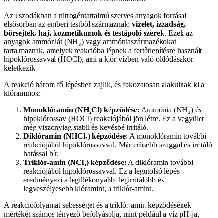
Az uszodákban a nitrogéntartalmú szerves anyagok forrásai
elsősorban az emberi testből származnak:
vizelet, izzadság,
bőrsejtek, haj, kozmetikumok és testápoló szerek
. Ezek az
anyagok ammóniát (NH₃) vagy ammóniaszármazékokat
tartalmaznak, amelyek reakcióba lépnek a fertőtlenítésre használt
hipoklórossavval (HOCl), ami a klór vízben való oldódásakor
keletkezik.
A reakció három fő lépésben zajlik, és fokozatosan alakulnak ki a
klóraminok:
Monoklóramin (NH₂Cl) képződése:
Ammónia (NH₃) és
hipoklórossav (HOCl) reakciójából jön létre. Ez a vegyület
még viszonylag stabil és kevésbé irritáló.
Diklóramin (NHCl₂) képződése:
A monoklóramin további
reakciójából hipoklórossavval. Már erősebb szaggal és irritáló
hatással bír.
Triklór-amin (NCl₃) képződése:
A diklóramin további
reakciójából hipoklórossavval. Ez a legutolsó lépés
eredményezi a legillékonyabb, legirritálóbb és
legveszélyesebb klóramint, a triklór-amint.
A reakciófolyamat sebességét és a triklór-amin képződésének
mértékét számos tényező befolyásolja, mint például a víz pH-ja,