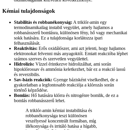
Kémiai tulajdonságok
Stabilitás és robbanékonyság:
A triklór-amin egy
termodinamikailag instabil vegyület, amely hajlamos a
robbanásszerű bomlásra, különösen fény, hő vagy mechanikai
sokk hatására. Ez a tulajdonsága korlátozza ipari
felhasználását.
Reaktivitás:
Erős oxidálószer, ami azt jelenti, hogy hajlamos
elektronokat felvenni más anyagoktól. Emiatt reakcióba léphet
számos szerves és szervetlen vegyülettel.
Hidrolízis:
Vízzel érintkezve hidrolizálhat, ami során
hipoklórossav és ammónia keletkezhet, bár ez a reakció lassú
és reverzibilis.
Sav-bázis reakciók:
Gyenge bázisként viselkedhet, de a
gyakorlatban a legfontosabb reakciója a klórozás során
történő képződése.
Bomlás:
Hő hatására klórra és nitrogénre bomlik, de ez a
bomlás robbanásszerű lehet.
A triklór-amin kémiai instabilitása és
robbanékonysága teszi különösen
veszélyessé koncentrált formában, míg
illékonysága és irritáló hatása a hígabb,