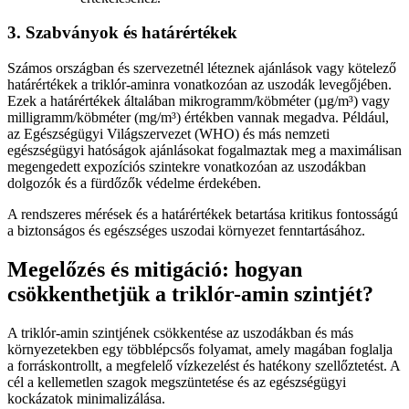
3. Szabványok és határértékek
Számos országban és szervezetnél léteznek ajánlások vagy kötelező
határértékek a triklór-aminra vonatkozóan az uszodák levegőjében.
Ezek a határértékek általában mikrogramm/köbméter (µg/m³) vagy
milligramm/köbméter (mg/m³) értékben vannak megadva. Például,
az Egészségügyi Világszervezet (WHO) és más nemzeti
egészségügyi hatóságok ajánlásokat fogalmaztak meg a maximálisan
megengedett expozíciós szintekre vonatkozóan az uszodákban
dolgozók és a fürdőzők védelme érdekében.
A rendszeres mérések és a határértékek betartása kritikus fontosságú
a biztonságos és egészséges uszodai környezet fenntartásához.
Megelőzés és mitigáció: hogyan
csökkenthetjük a triklór-amin szintjét?
A triklór-amin szintjének csökkentése az uszodákban és más
környezetekben egy többlépcsős folyamat, amely magában foglalja
a forráskontrollt, a megfelelő vízkezelést és hatékony szellőztetést. A
cél a kellemetlen szagok megszüntetése és az egészségügyi
kockázatok minimalizálása.