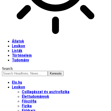
Állatok
Lexikon
Listák
Történelem
Tudomány
Search
Elo.hu
Lexikon
Csillagászat és asztrofizika
Élettudományok
Filozófia
Fizika
Földrajz