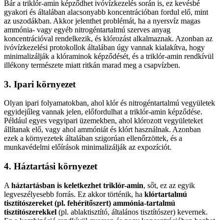
Bár a triklór-amin képződhet ivóvízkezelés során is, ez kevésbé
gyakori és általában alacsonyabb koncentrációban fordul elő, mint
az uszodákban. Akkor jelenthet problémát, ha a nyersvíz magas
ammónia- vagy egyéb nitrogéntartalmú szerves anyag
koncentrációval rendelkezik, és klórozást alkalmaznak. Azonban az
ivóvízkezelési protokollok általában úgy vannak kialakítva, hogy
minimalizálják a klóraminok képződését, és a triklór-amin rendkívül
illékony természete miatt ritkán marad meg a csapvízben.
3. Ipari környezet
Olyan ipari folyamatokban, ahol klór és nitrogéntartalmú vegyületek
egyidejűleg vannak jelen, előfordulhat a triklór-amin képződése.
Például egyes vegyipari üzemekben, ahol klórozott vegyületeket
állítanak elő, vagy ahol ammóniát és klórt használnak. Azonban
ezek a környezetek általában szigorúan ellenőrzöttek, és a
munkavédelmi előírások minimalizálják az expozíciót.
4. Háztartási környezet
A
háztartásban is keletkezhet triklór-amin
, sőt, ez az egyik
legveszélyesebb forrás. Ez akkor történik, ha
klórtartalmú
tisztítószereket (pl. fehérítőszert) ammónia-tartalmú
tisztítószerekkel
(pl. ablaktisztító, általános tisztítószer) kevernek.