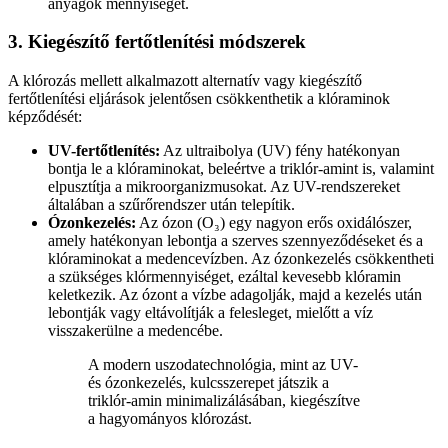
anyagok mennyiségét.
3. Kiegészítő fertőtlenítési módszerek
A klórozás mellett alkalmazott alternatív vagy kiegészítő
fertőtlenítési eljárások jelentősen csökkenthetik a klóraminok
képződését:
UV-fertőtlenítés:
Az ultraibolya (UV) fény hatékonyan
bontja le a klóraminokat, beleértve a triklór-amint is, valamint
elpusztítja a mikroorganizmusokat. Az UV-rendszereket
általában a szűrőrendszer után telepítik.
Ózonkezelés:
Az ózon (O₃) egy nagyon erős oxidálószer,
amely hatékonyan lebontja a szerves szennyeződéseket és a
klóraminokat a medencevízben. Az ózonkezelés csökkentheti
a szükséges klórmennyiséget, ezáltal kevesebb klóramin
keletkezik. Az ózont a vízbe adagolják, majd a kezelés után
lebontják vagy eltávolítják a felesleget, mielőtt a víz
visszakerülne a medencébe.
A modern uszodatechnológia, mint az UV-
és ózonkezelés, kulcsszerepet játszik a
triklór-amin minimalizálásában, kiegészítve
a hagyományos klórozást.