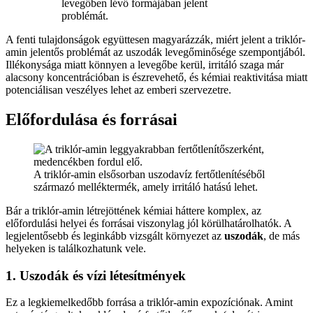
levegőben lévő formájában jelent
problémát.
A fenti tulajdonságok együttesen magyarázzák, miért jelent a triklór-
amin jelentős problémát az uszodák levegőminősége szempontjából.
Illékonysága miatt könnyen a levegőbe kerül, irritáló szaga már
alacsony koncentrációban is észrevehető, és kémiai reaktivitása miatt
potenciálisan veszélyes lehet az emberi szervezetre.
Előfordulása és forrásai
A triklór-amin elsősorban uszodavíz fertőtlenítéséből
származó melléktermék, amely irritáló hatású lehet.
Bár a triklór-amin létrejöttének kémiai háttere komplex, az
előfordulási helyei és forrásai viszonylag jól körülhatárolhatók. A
legjelentősebb és leginkább vizsgált környezet az
uszodák
, de más
helyeken is találkozhatunk vele.
1. Uszodák és vízi létesítmények
Ez a legkiemelkedőbb forrása a triklór-amin expozíciónak. Amint