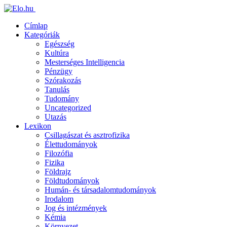
Címlap
Kategóriák
Egészség
Kultúra
Mesterséges Intelligencia
Pénzügy
Szórakozás
Tanulás
Tudomány
Uncategorized
Utazás
Lexikon
Csillagászat és asztrofizika
Élettudományok
Filozófia
Fizika
Földrajz
Földtudományok
Humán- és társadalomtudományok
Irodalom
Jog és intézmények
Kémia
Környezet