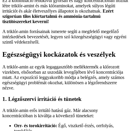
Ez a kombináció rendkívül gyorsan és nagy koncentrációban hozhat
létre triklór-amint és más klóraminokat, amelyek súlyos légúti
irritációt és akár életveszélyes állapotot is okozhatnak.
Ezért
szigorúan tilos klórtartalmú és ammónia-tartalmú
tisztítószereket keverni!
A triklór-amin forrásainak ismerete segíti a megfelelő megelőző
intézkedések bevezetését, legyen szó közegészségügyi vagy egyéni
szintű védekezésről.
Egészségügyi kockázatok és veszélyek
A triklór-amin az egyik legaggasztóbb melléktermék a klórozott
vizekben, elsősorban az uszodák levegőjében lévő koncentrációja
miatt. Az expozíció leggyakoribb módja a belégzés, amely számos
egészségügyi problémát okozhat, különösen a légzőrendszerre
nézve.
1. Légzőszervi irritáció és tünetek
A triklór-amin erős irritáló hatású gáz. Már alacsony
koncentrációban is kiváltja a következő tüneteket:
Orr- és torokirritáció:
Égő, viszkető érzés, orrfolyás,
torokfájás.