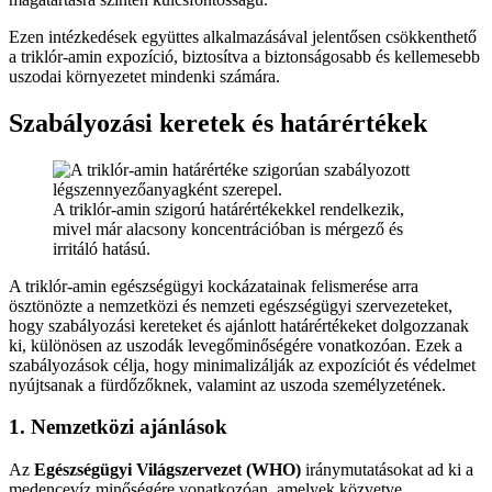
Ezen intézkedések együttes alkalmazásával jelentősen csökkenthető
a triklór-amin expozíció, biztosítva a biztonságosabb és kellemesebb
uszodai környezetet mindenki számára.
Szabályozási keretek és határértékek
A triklór-amin szigorú határértékekkel rendelkezik,
mivel már alacsony koncentrációban is mérgező és
irritáló hatású.
A triklór-amin egészségügyi kockázatainak felismerése arra
ösztönözte a nemzetközi és nemzeti egészségügyi szervezeteket,
hogy szabályozási kereteket és ajánlott határértékeket dolgozzanak
ki, különösen az uszodák levegőminőségére vonatkozóan. Ezek a
szabályozások célja, hogy minimalizálják az expozíciót és védelmet
nyújtsanak a fürdőzőknek, valamint az uszoda személyzetének.
1. Nemzetközi ajánlások
Az
Egészségügyi Világszervezet (WHO)
iránymutatásokat ad ki a
medencevíz minőségére vonatkozóan, amelyek közvetve