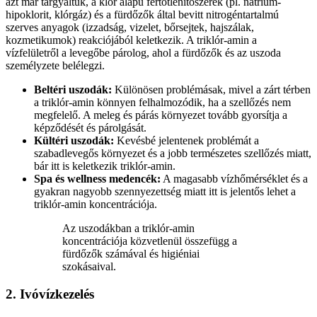
azt már tárgyaltuk, a klór alapú fertőtlenítőszerek (pl. nátrium-
hipoklorit, klórgáz) és a fürdőzők által bevitt nitrogéntartalmú
szerves anyagok (izzadság, vizelet, bőrsejtek, hajszálak,
kozmetikumok) reakciójából keletkezik. A triklór-amin a
vízfelületről a levegőbe párolog, ahol a fürdőzők és az uszoda
személyzete belélegzi.
Beltéri uszodák:
Különösen problémásak, mivel a zárt térben
a triklór-amin könnyen felhalmozódik, ha a szellőzés nem
megfelelő. A meleg és párás környezet tovább gyorsítja a
képződését és párolgását.
Kültéri uszodák:
Kevésbé jelentenek problémát a
szabadlevegős környezet és a jobb természetes szellőzés miatt,
bár itt is keletkezik triklór-amin.
Spa és wellness medencék:
A magasabb vízhőmérséklet és a
gyakran nagyobb szennyezettség miatt itt is jelentős lehet a
triklór-amin koncentrációja.
Az uszodákban a triklór-amin
koncentrációja közvetlenül összefügg a
fürdőzők számával és higiéniai
szokásaival.
2. Ivóvízkezelés