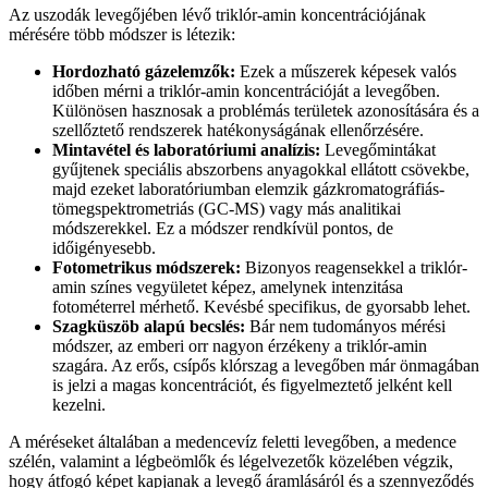
Az uszodák levegőjében lévő triklór-amin koncentrációjának
mérésére több módszer is létezik:
Hordozható gázelemzők:
Ezek a műszerek képesek valós
időben mérni a triklór-amin koncentrációját a levegőben.
Különösen hasznosak a problémás területek azonosítására és a
szellőztető rendszerek hatékonyságának ellenőrzésére.
Mintavétel és laboratóriumi analízis:
Levegőmintákat
gyűjtenek speciális abszorbens anyagokkal ellátott csövekbe,
majd ezeket laboratóriumban elemzik gázkromatográfiás-
tömegspektrometriás (GC-MS) vagy más analitikai
módszerekkel. Ez a módszer rendkívül pontos, de
időigényesebb.
Fotometrikus módszerek:
Bizonyos reagensekkel a triklór-
amin színes vegyületet képez, amelynek intenzitása
fotométerrel mérhető. Kevésbé specifikus, de gyorsabb lehet.
Szagküszöb alapú becslés:
Bár nem tudományos mérési
módszer, az emberi orr nagyon érzékeny a triklór-amin
szagára. Az erős, csípős klórszag a levegőben már önmagában
is jelzi a magas koncentrációt, és figyelmeztető jelként kell
kezelni.
A méréseket általában a medencevíz feletti levegőben, a medence
szélén, valamint a légbeömlők és légelvezetők közelében végzik,
hogy átfogó képet kapjanak a levegő áramlásáról és a szennyeződés