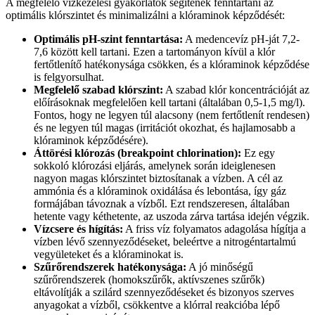
A megfelelő vízkezelési gyakorlatok segítenek fenntartani az
optimális klórszintet és minimalizálni a klóraminok képződését:
Optimális pH-szint fenntartása:
A medencevíz pH-ját 7,2-
7,6 között kell tartani. Ezen a tartományon kívül a klór
fertőtlenítő hatékonysága csökken, és a klóraminok képződése
is felgyorsulhat.
Megfelelő szabad klórszint:
A szabad klór koncentrációját az
előírásoknak megfelelően kell tartani (általában 0,5-1,5 mg/l).
Fontos, hogy ne legyen túl alacsony (nem fertőtlenít rendesen)
és ne legyen túl magas (irritációt okozhat, és hajlamosabb a
klóraminok képződésére).
Áttörési klórozás (breakpoint chlorination):
Ez egy
sokkoló klórozási eljárás, amelynek során ideiglenesen
nagyon magas klórszintet biztosítanak a vízben. A cél az
ammónia és a klóraminok oxidálása és lebontása, így gáz
formájában távoznak a vízből. Ezt rendszeresen, általában
hetente vagy kéthetente, az uszoda zárva tartása idején végzik.
Vízcsere és hígítás:
A friss víz folyamatos adagolása hígítja a
vízben lévő szennyeződéseket, beleértve a nitrogéntartalmú
vegyületeket és a klóraminokat is.
Szűrőrendszerek hatékonysága:
A jó minőségű
szűrőrendszerek (homokszűrők, aktívszenes szűrők)
eltávolítják a szilárd szennyeződéseket és bizonyos szerves
anyagokat a vízből, csökkentve a klórral reakcióba lépő