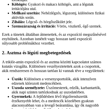
Köhögés:
Gyakori és makacs köhögés, ami a légutak
irritációjára utal.
Mellkasi szorítás:
Nehézlégzés, légszomj, különösen fizikai
aktivitás során.
Zihálás:
Légcső- és hörgőszűkület jele.
Szemszárazság és irritáció:
Vörös, viszkető, égő szemek.
Ezek a tünetek általában átmenetiek, és az expozíció megszűnésével
enyhülnek. Azonban ismételt vagy hosszan tartó expozíció
súlyosabb problémákhoz vezethet.
2. Asztma és légúti megbetegedések
A triklór-amin expozíció és az asztma közötti kapcsolatot számos
kutatás vizsgálta. Különösen veszélyeztetettek azok a csoportok,
akik rendszeresen és hosszan tartóan ki vannak téve a vegyületnek:
Úszók:
Különösen a versenysportolók, akik intenzíven
edzenek klórozott medencékben.
Uszoda személyzete:
Úszómesterek, edzők, karbantartók,
akik napi szinten tartózkodnak az uszodatérben.
Gyermekek:
A fejlődésben lévő légzőrendszerük
érzékenyebb lehet, és a medencék közelében gyakran
alacsonyabban van a levegő beáramlása, így ők nagyobb