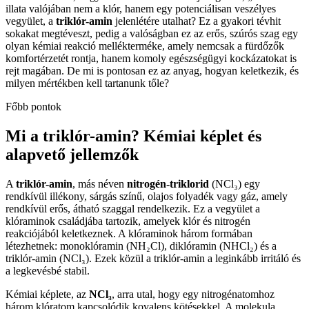
illata valójában nem a klór, hanem egy potenciálisan veszélyes
vegyület, a
triklór-amin
jelenlétére utalhat? Ez a gyakori tévhit
sokakat megtéveszt, pedig a valóságban ez az erős, szúrós szag egy
olyan kémiai reakció mellékterméke, amely nemcsak a fürdőzők
komfortérzetét rontja, hanem komoly egészségügyi kockázatokat is
rejt magában. De mi is pontosan ez az anyag, hogyan keletkezik, és
milyen mértékben kell tartanunk tőle?
Főbb pontok
Mi a triklór-amin? Kémiai képlet és
alapvető jellemzők
A
triklór-amin
, más néven
nitrogén-triklorid
(NCl₃) egy
rendkívül illékony, sárgás színű, olajos folyadék vagy gáz, amely
rendkívül erős, átható szaggal rendelkezik. Ez a vegyület a
klóraminok családjába tartozik, amelyek klór és nitrogén
reakciójából keletkeznek. A klóraminok három formában
létezhetnek: monoklóramin (NH₂Cl), diklóramin (NHCl₂) és a
triklór-amin (NCl₃). Ezek közül a triklór-amin a leginkább irritáló és
a legkevésbé stabil.
Kémiai képlete, az
NCl₃
, arra utal, hogy egy nitrogénatomhoz
három klóratom kapcsolódik kovalens kötésekkel. A molekula