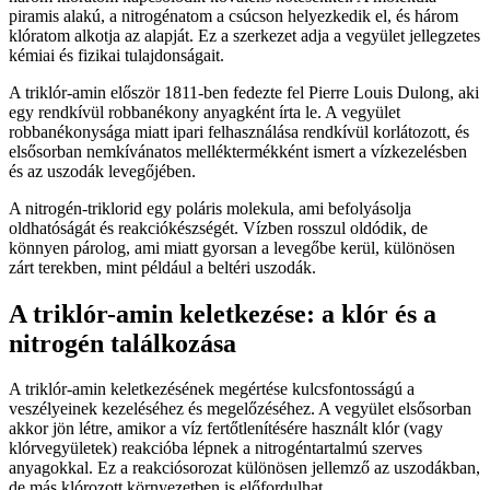
piramis alakú, a nitrogénatom a csúcson helyezkedik el, és három
klóratom alkotja az alapját. Ez a szerkezet adja a vegyület jellegzetes
kémiai és fizikai tulajdonságait.
A triklór-amin először 1811-ben fedezte fel Pierre Louis Dulong, aki
egy rendkívül robbanékony anyagként írta le. A vegyület
robbanékonysága miatt ipari felhasználása rendkívül korlátozott, és
elsősorban nemkívánatos melléktermékként ismert a vízkezelésben
és az uszodák levegőjében.
A nitrogén-triklorid egy poláris molekula, ami befolyásolja
oldhatóságát és reakciókészségét. Vízben rosszul oldódik, de
könnyen párolog, ami miatt gyorsan a levegőbe kerül, különösen
zárt terekben, mint például a beltéri uszodák.
A triklór-amin keletkezése: a klór és a
nitrogén találkozása
A triklór-amin keletkezésének megértése kulcsfontosságú a
veszélyeinek kezeléséhez és megelőzéséhez. A vegyület elsősorban
akkor jön létre, amikor a víz fertőtlenítésére használt klór (vagy
klórvegyületek) reakcióba lépnek a nitrogéntartalmú szerves
anyagokkal. Ez a reakciósorozat különösen jellemző az uszodákban,
de más klórozott környezetben is előfordulhat.