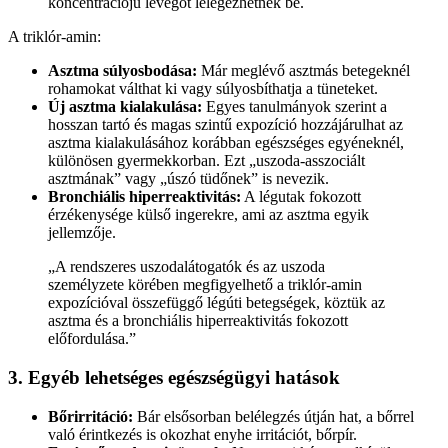
koncentrációjú levegőt lélegezhetnek be.
A triklór-amin:
Asztma súlyosbodása:
Már meglévő asztmás betegeknél
rohamokat válthat ki vagy súlyosbíthatja a tüneteket.
Új asztma kialakulása:
Egyes tanulmányok szerint a
hosszan tartó és magas szintű expozíció hozzájárulhat az
asztma kialakulásához korábban egészséges egyéneknél,
különösen gyermekkorban. Ezt „uszoda-asszociált
asztmának” vagy „úszó tüdőnek” is nevezik.
Bronchiális hiperreaktivitás:
A légutak fokozott
érzékenysége külső ingerekre, ami az asztma egyik
jellemzője.
„A rendszeres uszodalátogatók és az uszoda
személyzete körében megfigyelhető a triklór-amin
expozícióval összefüggő légúti betegségek, köztük az
asztma és a bronchiális hiperreaktivitás fokozott
előfordulása.”
3. Egyéb lehetséges egészségügyi hatások
Bőrirritáció:
Bár elsősorban belélegzés útján hat, a bőrrel
való érintkezés is okozhat enyhe irritációt, bőrpír.