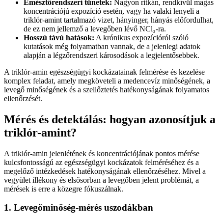
Emésztőrendszeri tünetek:
Nagyon ritkán, rendkívül magas
koncentrációjú expozíció esetén, vagy ha valaki lenyeli a
triklór-amint tartalmazó vizet, hányinger, hányás előfordulhat,
de ez nem jellemző a levegőben lévő NCl₃-ra.
Hosszú távú hatások:
A krónikus expozícióról szóló
kutatások még folyamatban vannak, de a jelenlegi adatok
alapján a légzőrendszeri károsodások a legjelentősebbek.
A triklór-amin egészségügyi kockázatainak felmérése és kezelése
komplex feladat, amely megköveteli a medencevíz minőségének, a
levegő minőségének és a szellőztetés hatékonyságának folyamatos
ellenőrzését.
Mérés és detektálás: hogyan azonosítjuk a
triklór-amint?
A triklór-amin jelenlétének és koncentrációjának pontos mérése
kulcsfontosságú az egészségügyi kockázatok felméréséhez és a
megelőző intézkedések hatékonyságának ellenőrzéséhez. Mivel a
vegyület illékony és elsősorban a levegőben jelent problémát, a
mérések is erre a közegre fókuszálnak.
1. Levegőminőség-mérés uszodákban