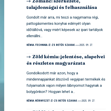
Zománc: szerkezete,
tulajdonságai és felhasználása
Gondolt már arra, mi teszi a nagymama régi,
pattogásmentes konyhai edényét olyan
időtállóvá, vagy miért képesek az ipari tartályok
ellenállni…
KÉMIA
TECHNIKA
Z-ZS BETŰS SZAVAK
2025. 09. 27.
Zöld kémia: jelentése, alapelvei
és részletes magyarázata
Gondolkodott már azon, hogy a
mindennapjainkat átszövő vegyipari termékek és
folyamatok vajon milyen lábnyomot hagynak a
bolygónkon? Hogyan lehet a…
KÉMIA
KÖRNYEZET
Z-ZS BETŰS SZAVAK
2025. 09. 27.