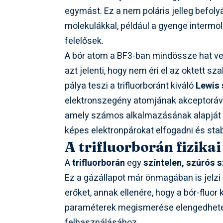
egymást. Ez a nem poláris jelleg befol
molekulákkal, például a gyenge intermol
felelősek.
A bór atom a BF3-ban mindössze hat veg
azt jelenti, hogy nem éri el az oktett sza
pálya teszi a trifluorboránt kiváló
Lewis 
elektronszegény atomjának akceptorává.
amely számos alkalmazásának alapját k
képes elektronpárokat elfogadni és sta
A trifluorborán fizika
A
trifluorborán
egy
színtelen, szúrós 
Ez a gázállapot már önmagában is jelzi 
erőket, annak ellenére, hogy a bór-fluor 
paraméterek megismerése elengedhetetl
felhasználásához.