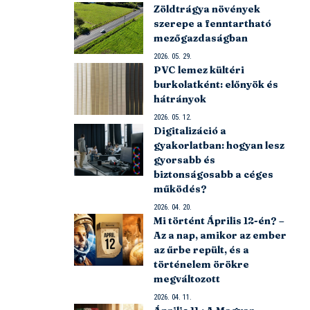
Zöldtrágya növények
szerepe a fenntartható
mezőgazdaságban
2026. 05. 29.
PVC lemez kültéri
burkolatként: előnyök és
hátrányok
2026. 05. 12.
Digitalizáció a
gyakorlatban: hogyan lesz
gyorsabb és
biztonságosabb a céges
működés?
2026. 04. 20.
Mi történt Április 12-én? –
Az a nap, amikor az ember
az űrbe repült, és a
történelem örökre
megváltozott
2026. 04. 11.