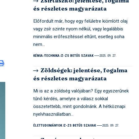
Zsírtaszító: jelentése, fogalma
és részletes magyarázata
Előfordult már, hogy egy felületre kiömlött olaj
vagy zsír szinte nyom nélkül, vagy legalábbis
minimális erőfeszítéssel eltűnt, esetleg soha
nem…
KÉMIA
TECHNIKA
Z-ZS BETŰS SZAVAK
2025. 09. 27.
Zöldségek: jelentése, fogalma
és részletes magyarázata
Mi is az a zöldség valójában? Egy egyszerűnek
tűnő kérdés, amelyre a válasz sokkal
összetettebb, mint gondolnánk. A hétköznapi
nyelvhasználatban…
ÉLETTUDOMÁNYOK
Z-ZS BETŰS SZAVAK
2025. 09. 27.