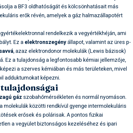
yásolja a BF3 oldhatóságát és kölcsönhatásait más
ekuláris erők révén, amelyek a gáz halmazállapotért
yértékelektronnal rendelkezik a vegyértékhéján, ami
bályt. Ez a
elektronszegény
állapot, valamint az üres p-
savvá
, azaz elektrondonor molekulák (Lewis bázisok)
 Ez a tulajdonság a legfontosabb kémiai jellemzője,
épezi a szerves kémiában és más területeken, mivel
bil adduktumokat képezni.
i tulajdonságai
szagú gáz
szobahőmérsékleten és normál nyomáson.
a molekulák közötti rendkívül gyenge intermolekuláris
kötések erősek és polárisak. A pontos fizikai
en a vegyület biztonságos kezeléséhez és ipari