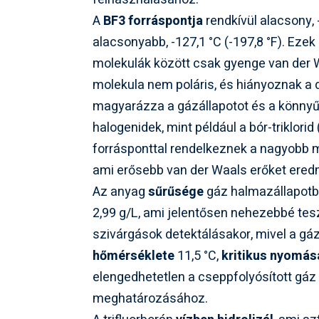
A
BF3 forráspontja
rendkívül alacsony, 
alacsonyabb, -127,1 °C (-197,8 °F). Ezek
molekulák között csak gyenge van der W
molekula nem poláris, és hiányoznak a 
magyarázza a gázállapotot és a könnyű
halogenidek, mint például a bór-triklori
forrásponttal rendelkeznek a nagyobb 
ami erősebb van der Waals erőket ere
Az anyag
sűrűsége
gáz halmazállapotb
2,99 g/L, ami jelentősen nehezebbé teszi
szivárgások detektálásakor, mivel a gá
hőmérséklete
11,5 °C,
kritikus nyomás
elengedhetetlen a cseppfolyósított gá
meghatározásához.