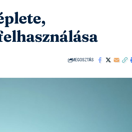
éplete,
 felhasználása
MEGOSZTÁS