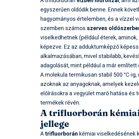
A trifluorborán
vízben hidrolizál
, ami az
egyszerűen oldódik benne. Ennek követ
hagyományos értelemben, és a vízzel va
szemben számos
szerves oldószerbe
viselkedhetnek (például éterek, aminok, 
képezve. Ez az adduktumképző képessé
alkalmazásában, mivel stabilabb, kevésb
adagolását, mint például a már említett d
A molekula termikusan stabil 500 °C-ig, 
azoknak az anyagoknak, amelyek kezelése
előírásokra a vegyület maró hatása és to
termékek révén.
A trifluorborán kémiai
jellege
A
trifluorborán
kémiai viselkedésének 