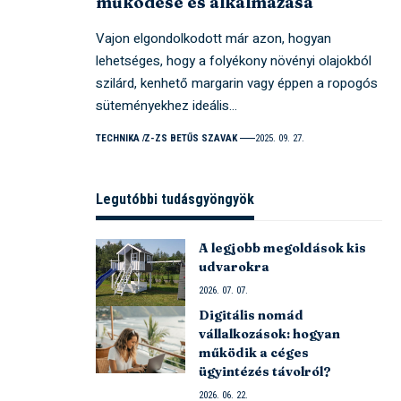
működése és alkalmazása
Vajon elgondolkodott már azon, hogyan
lehetséges, hogy a folyékony növényi olajokból
szilárd, kenhető margarin vagy éppen a ropogós
süteményekhez ideális…
TECHNIKA
Z-ZS BETŰS SZAVAK
2025. 09. 27.
Legutóbbi tudásgyöngyök
A legjobb megoldások kis
udvarokra
2026. 07. 07.
Digitális nomád
vállalkozások: hogyan
működik a céges
ügyintézés távolról?
2026. 06. 22.