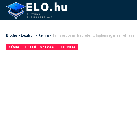
Elo.hu
>
Lexikon
>
Kémia
>
Trifluorborán: képlete, tulajdonságai és felhaszn
KÉMIA
T BETŰS SZAVAK
TECHNIKA