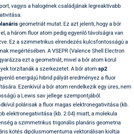
port, vagyis a halogének családjának legreaktívabb
ativitása.
planáris
geometriát mutat. Ez azt jelenti, hogy a bór
el, a három fluor atom pedig egyenlő távolságra van
ezve. Ez a szimmetrikus elrendezés kulcsfontosságú a
ainak megértésében. A VSEPR (Valence Shell Electron
yarázza ezt a geometriát, mivel a bór atom körül
yek torzítanák a szerkezetet. A bór atom
sp2
yenlő energiájú hibrid pályát eredményez a fluor
tására. Ezenkívül a bór atom rendelkezik egy üres, nem
ntosságú a Lewis sav jellege szempontjából.
kívül polárisak a fluor magas elektronegativitása (kb.
b elektronegativitása (kb. 2.04) miatt, a molekula
lenség a szimmetrikus trigonális planáris geometria
ris kötés dipólusmomentuma vektoriálisan kioltja