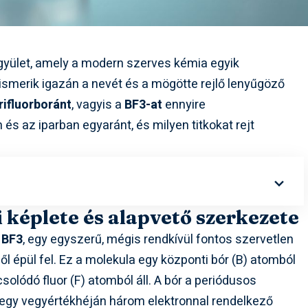
egyület, amely a modern szerves kémia egyik
smerik igazán a nevét és a mögötte rejlő lenyűgöző
rifluorboránt
, vagyis a
BF3-at
ennyire
és az iparban egyaránt, és milyen titkokat rejt
 képlete és alapvető szerkezete
e
BF3
, egy egyszerű, mégis rendkívül fontos szervetlen
ől épül fel. Ez a molekula egy központi bór (B) atomból
lódó fluor (F) atomból áll. A bór a periódusos
s egy vegyértékhéján három elektronnal rendelkező