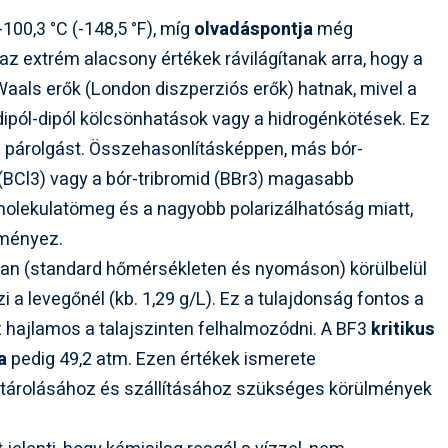
-100,3 °C (-148,5 °F), míg
olvadáspontja
még
 az extrém alacsony értékek rávilágítanak arra, hogy a
aals erők (London diszperziós erők) hatnak, mivel a
dipól-dipól kölcsönhatások vagy a hidrogénkötések. Ez
 párolgást. Összehasonlításképpen, más bór-
d (BCl3) vagy a bór-tribromid (BBr3) magasabb
molekulatömeg és a nagyobb polarizálhatóság miatt,
dményez.
an (standard hőmérsékleten és nyomáson) körülbelül
 a levegőnél (kb. 1,29 g/L). Ez a tulajdonság fontos a
z hajlamos a talajszinten felhalmozódni. A BF3
kritikus
a
pedig 49,2 atm. Ezen értékek ismerete
z tárolásához és szállításához szükséges körülmények