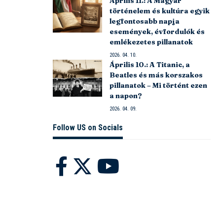
Április 11.: A Magyar
történelem és kultúra egyik
legfontosabb napja
események, évfordulók és
emlékezetes pillanatok
2026. 04. 10.
Április 10.: A Titanic, a
Beatles és más korszakos
pillanatok – Mi történt ezen
a napon?
2026. 04. 09.
Follow US on Socials