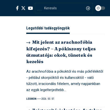
Legutóbbi tudásgyöngyök
Mit jelent az arachnofóbia
kifejezés? – A pókiszony teljes
útmutatója: okok, tünetek és
kezelés
Az arachnofóbia a pókoktól és más pókféléktől
- például skorpióktól és kullancsktól - való
túlzott, irracionális félelem, amely napjainkban
az egyik legelterjedtebb…
LEXIKON
2026. 03. 07.