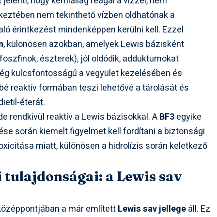
t jelenti, hogy kémiailag reagál a vízzel, nem
keztében nem tekinthető vízben oldhatónak a
ló érintkezést mindenképpen kerülni kell. Ezzel
n
, különösen azokban, amelyek Lewis bázisként
foszfinok, észterek), jól oldódik, adduktumokat
g kulcsfontosságú a vegyület kezelésében és
é reaktív formában teszi lehetővé a tárolását és
ietil-éterát.
de rendkívül reaktív a Lewis bázisokkal. A
BF3
egyike
 során kiemelt figyelmet kell fordítani a biztonsági
xicitása miatt, különösen a hidrolízis során keletkező
 tulajdonságai: a Lewis sav
középpontjában a már említett
Lewis sav jellege
áll. Ez