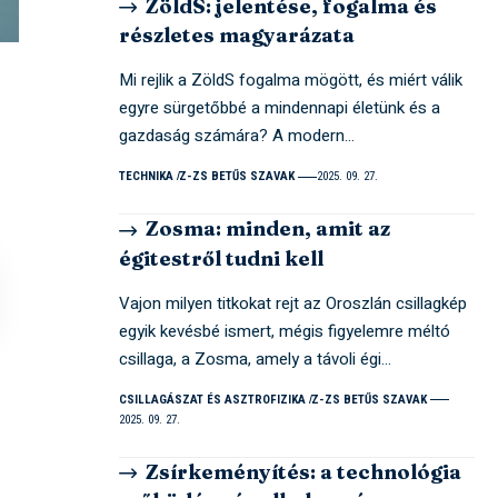
ZöldS: jelentése, fogalma és
részletes magyarázata
Mi rejlik a ZöldS fogalma mögött, és miért válik
egyre sürgetőbbé a mindennapi életünk és a
gazdaság számára? A modern…
TECHNIKA
Z-ZS BETŰS SZAVAK
2025. 09. 27.
Zosma: minden, amit az
égitestről tudni kell
Vajon milyen titkokat rejt az Oroszlán csillagkép
egyik kevésbé ismert, mégis figyelemre méltó
csillaga, a Zosma, amely a távoli égi…
CSILLAGÁSZAT ÉS ASZTROFIZIKA
Z-ZS BETŰS SZAVAK
2025. 09. 27.
Zsírkeményítés: a technológia