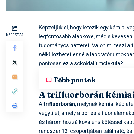
Képzeljük el, hogy létezik egy kémiai v
legfontosabb alapköve, mégis kevesen i
MEGOSZTÁS
tudományos hátteret. Vajon mi teszi a
t
nélkülözhetetlenné a laboratóriumokban 
pontosan ez a sokoldalú molekula?
Főbb pontok
A trifluorborán kémiai
A
trifluorborán
, melynek kémiai képlet
vegyület, amely a bór és a fluor elemekb
és három hozzá kovalens kötéssel kapcso
rendszer 13. csoportjában található, é