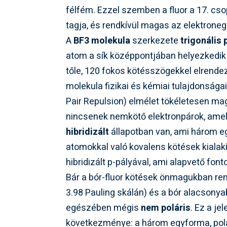
félfém. Ezzel szemben a fluor a 17. cso
tagja, és rendkívül magas az elektroneg
A
BF3 molekula
szerkezete
trigonális 
atom a sík középpontjában helyezkedik 
tőle, 120 fokos kötésszögekkel elrend
molekula fizikai és kémiai tulajdonság
Pair Repulsion) elmélet tökéletesen mag
nincsenek nemkötő elektronpárok, amel
hibridizált
állapotban van, ami három eg
atomokkal való kovalens kötések kialakí
hibridizált p-pályával, ami alapvető fo
Bár a bór-fluor kötések önmagukban rend
3.98 Pauling skálán) és a bór alacsonyab
egészében mégis
nem poláris
. Ez a je
következménye: a három egyforma, polá