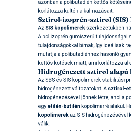
azonban a polibutadién kettős kötésein
korlátozza kültéri alkalmazásait.
Sztirol-izoprén-sztirol (SIS
Az
SIS kopolimerek
szerkezetükben haso
A poliizoprén gumiszerű tulajdonságai 
tulajdonságokkal bírnak, így ideálisak
mutatja a polibutadiénhez hasonló gyeng
kettős kötések miatt, ami korlátozza alk
Hidrogénezett sztirol alapú
Az SBS és SIS kopolimerek stabilitási p
hidrogénezett változatokat. A
sztirol-e
hidrogénezésével jönnek létre, ahol a pol
egy
etilén-butilén
kopolimerré alakul. 
kopolimerek
az SIS hidrogénezésével ké
válik.