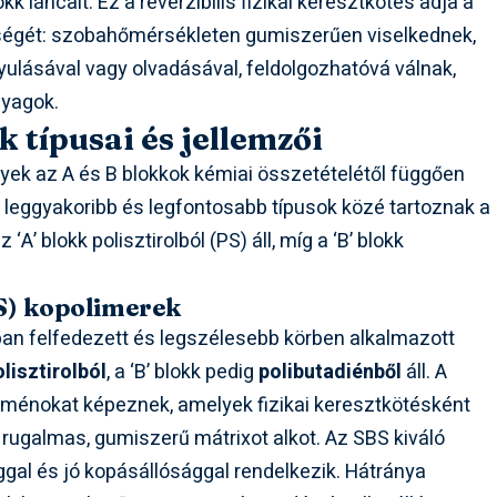
k láncait. Ez a reverzibilis fizikai keresztkötés adja a
sségét: szobahőmérsékleten gumiszerűen viselkednek,
yulásával vagy olvadásával, feldolgozhatóvá válnak,
nyagok.
 típusai és jellemzői
lyek az A és B blokkok kémiai összetételétől függően
A leggyakoribb és legfontosabb típusok közé tartoznak a
 ‘A’ blokk polisztirolból (PS) áll, míg a ‘B’ blokk
BS) kopolimerek
an felfedezett és legszélesebb körben alkalmazott
olisztirolból
, a ‘B’ blokk pedig
polibutadiénből
áll. A
oménokat képeznek, amelyek fizikai keresztkötésként
 rugalmas, gumiszerű mátrixot alkot. Az SBS kiváló
gal és jó kopásállósággal rendelkezik. Hátránya