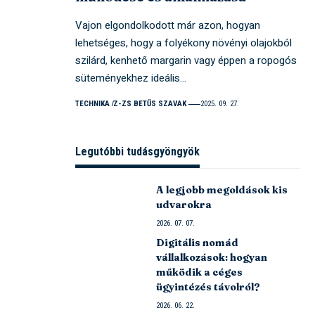
Vajon elgondolkodott már azon, hogyan
lehetséges, hogy a folyékony növényi olajokból
szilárd, kenhető margarin vagy éppen a ropogós
süteményekhez ideális…
TECHNIKA
Z-ZS BETŰS SZAVAK
2025. 09. 27.
Legutóbbi tudásgyöngyök
A legjobb megoldások kis
udvarokra
2026. 07. 07.
Digitális nomád
vállalkozások: hogyan
működik a céges
ügyintézés távolról?
2026. 06. 22.