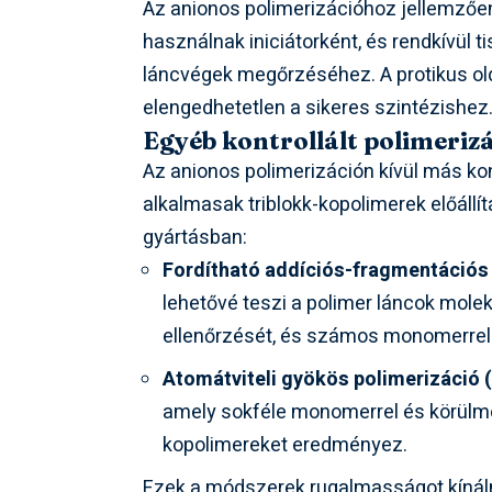
Az anionos polimerizációhoz jellemzően 
használnak iniciátorként, és rendkívül t
láncvégek megőrzéséhez. A protikus o
elengedhetetlen a sikeres szintézishez
Egyéb kontrollált polimeriz
Az anionos polimerizáción kívül más kont
alkalmasak triblokk-kopolimerek előállí
gyártásban:
Fordítható addíciós-fragmentációs l
lehetővé teszi a polimer láncok mole
ellenőrzését, és számos monomerrel
Atomátviteli gyökös polimerizáció 
amely sokféle monomerrel és körülmén
kopolimereket eredményez.
Ezek a módszerek rugalmasságot kíná