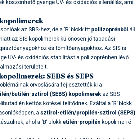
ek köszönhető gyenge UV- és oxidációs ellenállás, ami
) kopolimerek
nlóak az SBS-hez, de a ‘B’ blokk itt
poliizoprénből
áll.
miatt az SIS kopolimerek különösen jó tapadási
 ragasztóanyagokhoz és tömítőanyagokhoz. Az SIS is
e UV- és oxidációs stabilitást a poliizoprénben lévő
almazási területeit.
 kopolimerek: SEBS és SEPS
roblémáinak orvoslására fejlesztették ki a
tilén/butilén-sztirol (SEBS) kopolimerek
az SBS
ibutadién kettős kötései telítődnek. Ezáltal a ‘B’ blokk
Hasonlóképpen, a
sztirol-etilén/propilén-sztirol (SEPS)
szülnek, ahol a ‘B’ blokk
etilén-propilén
kopolimerré