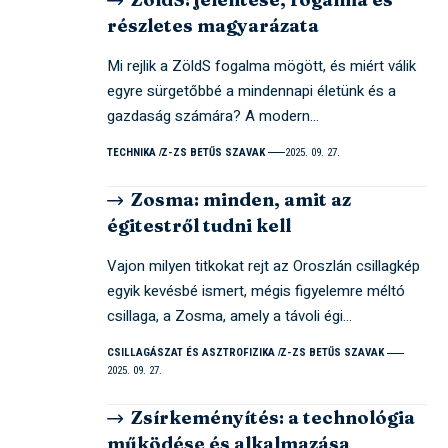
részletes magyarázata
Mi rejlik a ZöldS fogalma mögött, és miért válik
egyre sürgetőbbé a mindennapi életünk és a
gazdaság számára? A modern…
TECHNIKA
Z-ZS BETŰS SZAVAK
2025. 09. 27.
Zosma: minden, amit az
égitestről tudni kell
Vajon milyen titkokat rejt az Oroszlán csillagkép
egyik kevésbé ismert, mégis figyelemre méltó
csillaga, a Zosma, amely a távoli égi…
CSILLAGÁSZAT ÉS ASZTROFIZIKA
Z-ZS BETŰS SZAVAK
2025. 09. 27.
Zsírkeményítés: a technológia
működése és alkalmazása