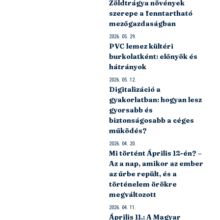
Zöldtrágya növények
szerepe a fenntartható
mezőgazdaságban
2026. 05. 29.
PVC lemez kültéri
burkolatként: előnyök és
hátrányok
2026. 05. 12.
Digitalizáció a
gyakorlatban: hogyan lesz
gyorsabb és
biztonságosabb a céges
működés?
2026. 04. 20.
Mi történt Április 12-én? –
Az a nap, amikor az ember
az űrbe repült, és a
történelem örökre
megváltozott
2026. 04. 11.
Április 11.: A Magyar