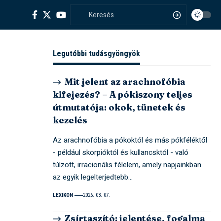
Legutóbbi tudásgyöngyök
Mit jelent az arachnofóbia
kifejezés? – A pókiszony teljes
útmutatója: okok, tünetek és
kezelés
Az arachnofóbia a pókoktól és más pókféléktől
- például skorpióktól és kullancsktól - való
túlzott, irracionális félelem, amely napjainkban
az egyik legelterjedtebb…
LEXIKON
2026. 03. 07.
Zsírtaszító: jelentése, fogalma