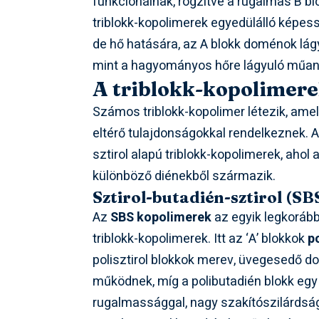
funkcionálnak, rögzítve a rugalmas B blok
triblokk-kopolimerek egyedülálló képe
de hő hatására, az A blokk doménok lág
mint a hagyományos hőre lágyuló műa
A triblokk-kopolimerek
Számos triblokk-kopolimer létezik, ame
eltérő tulajdonságokkal rendelkeznek. 
sztirol alapú triblokk-kopolimerek, ahol az
különböző diénekből származik.
Sztirol-butadién-sztirol (S
Az
SBS kopolimerek
az egyik legkorább
triblokk-kopolimerek. Itt az ‘A’ blokkok
p
polisztirol blokkok merev, üvegesedő d
működnek, míg a polibutadién blokk egy
rugalmassággal, nagy szakítószilárdság