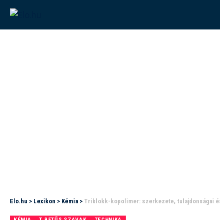
Elo.hu
>
Lexikon
>
Kémia
>
Triblokk-kopolimer: szerkezete, tulajdonságai é
KÉMIA
T BETŰS SZAVAK
TECHNIKA