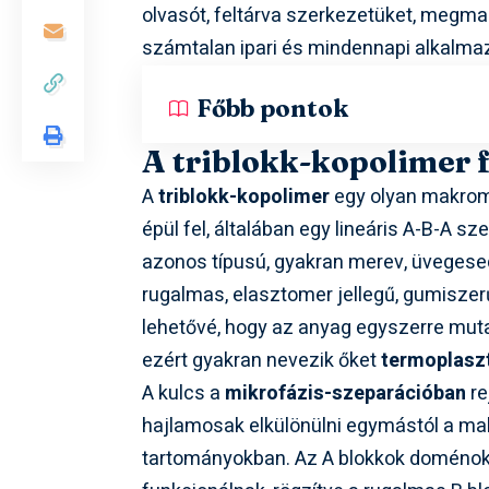
olvasót, feltárva szerkezetüket, megm
számtalan ipari és mindennapi alkalmaz
Főbb pontok
A triblokk-kopolimer 
A
triblokk-kopolimer
egy olyan makromo
épül fel, általában egy lineáris A-B-A s
azonos típusú, gyakran merev, üvegesed
rugalmas, elasztomer jellegű, gumisze
lehetővé, hogy az anyag egyszerre mut
ezért gyakran nevezik őket
termoplasz
A kulcs a
mikrofázis-szeparációban
re
hajlamosak elkülönülni egymástól a ma
tartományokban. Az A blokkok doménoka