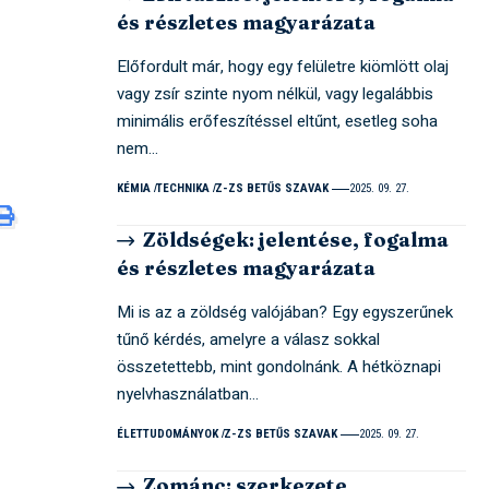
és részletes magyarázata
Előfordult már, hogy egy felületre kiömlött olaj
vagy zsír szinte nyom nélkül, vagy legalábbis
minimális erőfeszítéssel eltűnt, esetleg soha
nem…
KÉMIA
TECHNIKA
Z-ZS BETŰS SZAVAK
2025. 09. 27.
Zöldségek: jelentése, fogalma
és részletes magyarázata
Mi is az a zöldség valójában? Egy egyszerűnek
tűnő kérdés, amelyre a válasz sokkal
összetettebb, mint gondolnánk. A hétköznapi
nyelvhasználatban…
ÉLETTUDOMÁNYOK
Z-ZS BETŰS SZAVAK
2025. 09. 27.
Zománc: szerkezete,