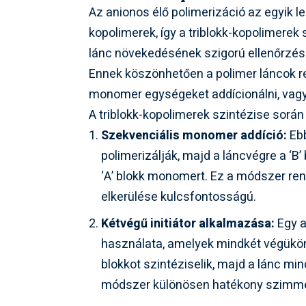
Az anionos élő polimerizáció az egyik le
kopolimerek, így a triblokk-kopolimerek
lánc növekedésének szigorú ellenőrzésé
Ennek köszönhetően a polimer láncok r
monomer egységeket addícionálni, vagyi
A triblokk-kopolimerek szintézise során
Szekvenciális monomer addíció:
Ebb
polimerizálják, majd a láncvégre a ‘B
‘A’ blokk monomert. Ez a módszer ren
elkerülése kulcsfontosságú.
Kétvégű initiátor alkalmazása:
Egy a
használata, amelyek mindkét végükön k
blokkot szintéziselik, majd a lánc mi
módszer különösen hatékony szimmetr