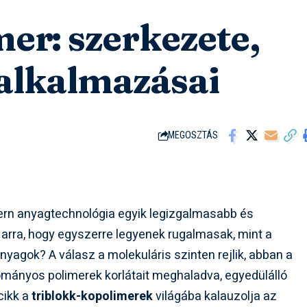
er: szerkezete,
 alkalmazásai
MEGOSZTÁS
dern anyagtechnológia egyik legizgalmasabb és
arra, hogy egyszerre legyenek rugalmasak, mint a
yagok? A válasz a molekuláris szinten rejlik, abban a
ományos polimerek korlátait meghaladva, egyedülálló
cikk a
triblokk-kopolimerek
világába kalauzolja az