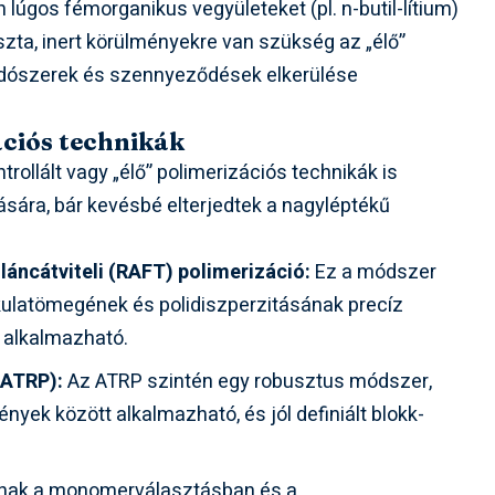
lúgos fémorganikus vegyületeket (pl. n-butil-lítium)
iszta, inert körülményekre van szükség az „élő”
ldószerek és szennyeződések elkerülése
.
ációs technikák
rollált vagy „élő” polimerizációs technikák is
tására, bár kevésbé elterjedtek a nagyléptékű
áncátviteli (RAFT) polimerizáció:
Ez a módszer
kulatömegének és polidiszperzitásának precíz
 alkalmazható.
(ATRP):
Az ATRP szintén egy robusztus módszer,
yek között alkalmazható, és jól definiált blokk-
lnak a monomerválasztásban és a