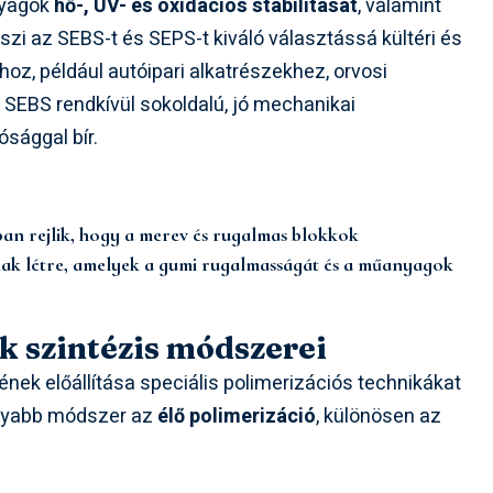
nyagok
hő-, UV- és oxidációs stabilitását
, valamint
eszi az SEBS-t és SEPS-t kiváló választássá kültéri és
, például autóipari alkatrészekhez, orvosi
EBS rendkívül sokoldalú, jó mechanikai
ósággal bír.
ban rejlik, hogy a merev és rugalmas blokkok
ak létre, amelyek a gumi rugalmasságát és a műanyagok
k szintézis módszerei
ének előállítása speciális polimerizációs technikákat
konyabb módszer az
élő polimerizáció
, különösen az