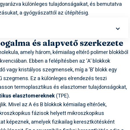
agyarázva különleges tulajdonságaikat, és bemutatva
ásukat, a gyógyászattól az útépítésig.
fogalma és alapvető szerkezete
lekula, amely három, kémiailag eltérő polimer blokkból
zekvenciában. Ebben a felépítésben az ‘A’ blokkok
ő vagy kristályos szegmensek, míg a ‘B’ blokk egy
rű szegmens. Ez a különleges elrendezés teszi
asson termoplasztikus és elasztomer tulajdonságokat,
tikus elasztomereknek
(TPE).
jlik. Mivel az A és B blokkok kémiailag eltérőek,
kroszkopikus fázisok helyett mikroszkopikus
t képeznek, amelyek fizikailag keresztkötésként