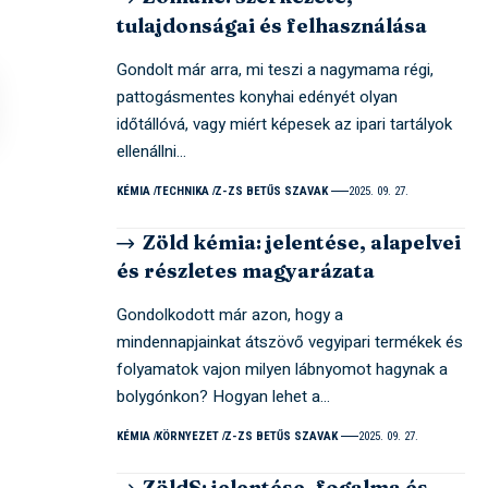
tulajdonságai és felhasználása
Gondolt már arra, mi teszi a nagymama régi,
pattogásmentes konyhai edényét olyan
időtállóvá, vagy miért képesek az ipari tartályok
ellenállni…
KÉMIA
TECHNIKA
Z-ZS BETŰS SZAVAK
2025. 09. 27.
Zöld kémia: jelentése, alapelvei
és részletes magyarázata
Gondolkodott már azon, hogy a
mindennapjainkat átszövő vegyipari termékek és
folyamatok vajon milyen lábnyomot hagynak a
bolygónkon? Hogyan lehet a…
KÉMIA
KÖRNYEZET
Z-ZS BETŰS SZAVAK
2025. 09. 27.
ZöldS: jelentése, fogalma és