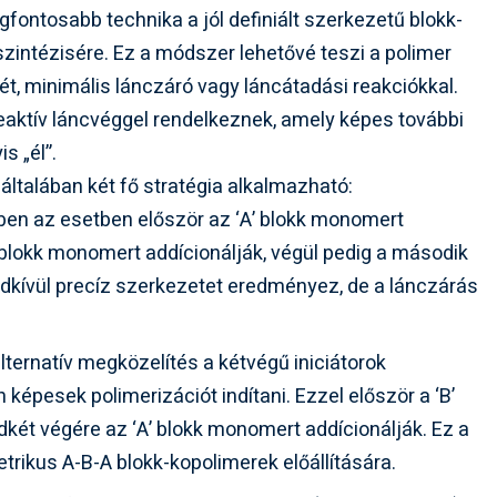
gfontosabb technika a jól definiált szerkezetű blokk-
 szintézisére. Ez a módszer lehetővé teszi a polimer
t, minimális lánczáró vagy láncátadási reakciókkal.
eaktív láncvéggel rendelkeznek, amely képes további
s „él”.
 általában két fő stratégia alkalmazható:
en az esetben először az ‘A’ blokk monomert
’ blokk monomert addícionálják, végül pedig a második
dkívül precíz szerkezetet eredményez, de a lánczárás
lternatív megközelítés a kétvégű iniciátorok
épesek polimerizációt indítani. Ezzel először a ‘B’
ndkét végére az ‘A’ blokk monomert addícionálják. Ez a
ikus A-B-A blokk-kopolimerek előállítására.