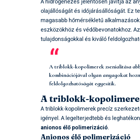
A hidrogénezés jelentősen javítja az a
olajállóságát és időjárásállóságát. Ez t
magasabb hőmérsékletű alkalmazásokhoz
eszközökhöz és védőbevonatokhoz. Az S
tulajdonságokkal és kiváló feldolgozhat
A triblokk-kopolimerek zsenialitása ab
kombinációjával olyan anyagokat hozn
feldolgozhatóságát egyesítik.
A triblokk-kopolimere
A triblokk-kopolimerek precíz szerkezet
igényel. A legelterjedtebb és leghaté
anionos élő polimerizáció
.
Anionos élő polimerizáció