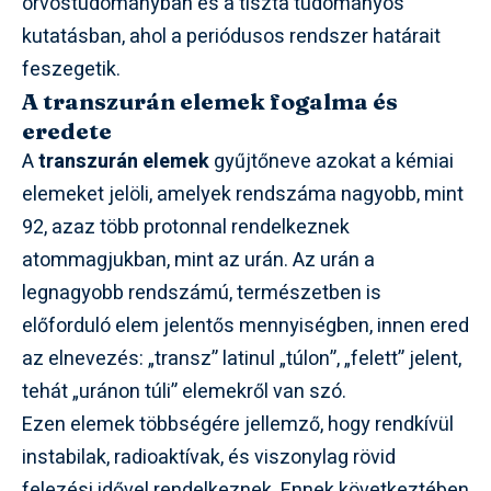
orvostudományban és a tiszta tudományos
kutatásban, ahol a periódusos rendszer határait
feszegetik.
A transzurán elemek fogalma és
eredete
A
transzurán elemek
gyűjtőneve azokat a kémiai
elemeket jelöli, amelyek rendszáma nagyobb, mint
92, azaz több protonnal rendelkeznek
atommagjukban, mint az urán. Az urán a
legnagyobb rendszámú, természetben is
előforduló elem jelentős mennyiségben, innen ered
az elnevezés: „transz” latinul „túlon”, „felett” jelent,
tehát „uránon túli” elemekről van szó.
Ezen elemek többségére jellemző, hogy rendkívül
instabilak, radioaktívak, és viszonylag rövid
felezési idővel rendelkeznek. Ennek következtében