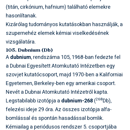
(titán, cirkónium, hafnium) található elemekre
hasonlítanak.
Kizárólag tudományos kutatásokban használják, a
szupernehéz elemek kémiai viselkedésének
vizsgálatára.
105. Dubnium (Db)
A
dubnium
, rendszáma 105, 1968-ban fedezte fel
a Dubnai Egyesített Atomkutató Intézetben egy
szovjet kutatócsoport, majd 1970-ben a Kaliforniai
Egyetemen, Berkeley-ben egy amerikai csoport.
Nevét a Dubnai Atomkutató Intézetről kapta.
268
Legstabilabb izotópja a
dubnium-268
(
Db),
felezési ideje 29 óra. Az összes izotópja alfa-
bomlással és spontán hasadással bomlik.
Kémiailag a periódusos rendszer 5. csoportjába