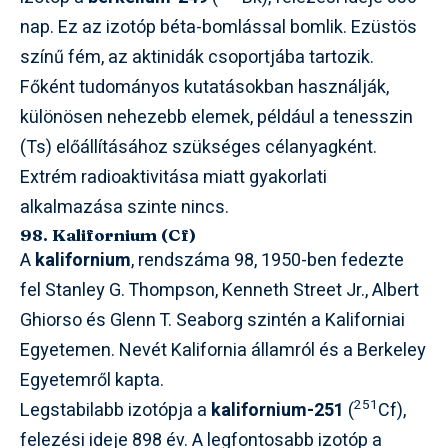
nap. Ez az izotóp béta-bomlással bomlik. Ezüstös
színű fém, az aktinidák csoportjába tartozik.
Főként tudományos kutatásokban használják,
különösen nehezebb elemek, például a tenesszin
(Ts) előállításához szükséges célanyagként.
Extrém radioaktivitása miatt gyakorlati
alkalmazása szinte nincs.
98. Kalifornium (Cf)
A
kalifornium
, rendszáma 98, 1950-ben fedezte
fel Stanley G. Thompson, Kenneth Street Jr., Albert
Ghiorso és Glenn T. Seaborg szintén a Kaliforniai
Egyetemen. Nevét Kalifornia államról és a Berkeley
Egyetemről kapta.
251
Legstabilabb izotópja a
kalifornium-251
(
Cf),
felezési ideje 898 év. A legfontosabb izotóp a