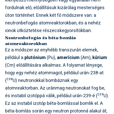
elenyésző mennyiségben vagy egyáltalán nem
fordulnak elő, előállításuk kizárólag mesterséges
úton történhet. Ennek két fő módszere van: a
neutronbefogás atomreaktorokban, és a nehéz
ionok ütköztetése részecskegyorsítókban.
Neutronbefogás és béta-bomlás
atomreaktorokban
Ez a módszer az enyhébb transzurán elemek,
például a
plutónium
(Pu),
amerícium
(Am),
kűrium
(Cm) előállítására alkalmas. A folyamat lényege,
hogy egy nehéz atommagot, például urán-238-at
238
(
U) neutronokkal bombáznak egy
atomreaktorban. Az uránmag neutronokat fog be,
239
és instabil izotóppá válik, például urán-239-é (
U).
Ez az instabil izotóp béta-bomlással bomlik el. A
béta-bomlás során egy neutron protonná alakul át,