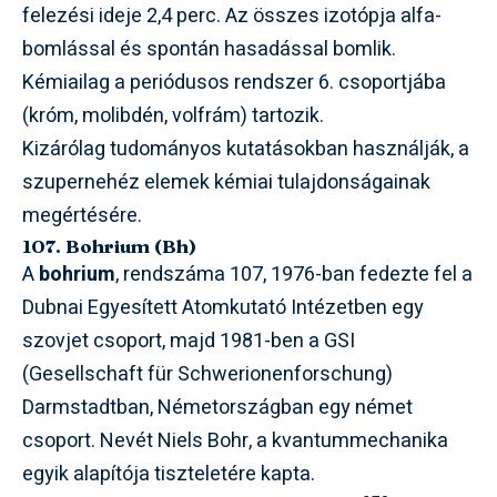
felezési ideje 2,4 perc. Az összes izotópja alfa-
bomlással és spontán hasadással bomlik.
Kémiailag a periódusos rendszer 6. csoportjába
(króm, molibdén, volfrám) tartozik.
Kizárólag tudományos kutatásokban használják, a
szupernehéz elemek kémiai tulajdonságainak
megértésére.
107. Bohrium (Bh)
A
bohrium
, rendszáma 107, 1976-ban fedezte fel a
Dubnai Egyesített Atomkutató Intézetben egy
szovjet csoport, majd 1981-ben a GSI
(Gesellschaft für Schwerionenforschung)
Darmstadtban, Németországban egy német
csoport. Nevét Niels Bohr, a kvantummechanika
egyik alapítója tiszteletére kapta.