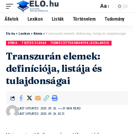
Aa
Állatok
Lexikon
Listák
Történelem
Tudomány
Elo.hu
>
Lexikon
>
Kémia
>
Transzurán elemek: definíciója, listája és tulajdonságai
KÉMIA
T BETŰS SZAVAK
TERMÉSZETTUDOMÁNYOK (ÁLTALÁNOS)
Transzurán elemek:
definíciója, listája és
tulajdonságai
LAST UPDATED: 2025. 09. 26.
31 MIN READ
LAST UPDATED: 2025. 09. 26. 02:21