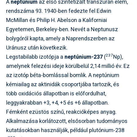
A
neptúnium
az első szintetizált transzurán elem,
rendszáma 93. 1940-ben fedezte fel Edwin
McMillan és Philip H. Abelson a Kaliforniai
Egyetemen, Berkeley-ben. Nevét a Neptunusz
bolygóról kapta, amely a Naprendszerben az
Uránusz után következik.
237
Legstabilabb izotópja a
neptúnium-237
(
Np),
amelynek felezési ideje körülbelül 2,14 millió év. Ez
az izotóp béta-bomlással bomlik. A neptúnium
kémiailag az aktinidák csoportjába tartozik, és
több oxidációs állapotban is előfordulhat,
leggyakrabban +3, +4, +5 és +6 állapotban.
Fémként ezüstös színű, reakcióképes anyag.
Alkalmazása korlátozott, elsősorban tudományos
kutatásokban használják, például plutónium-238