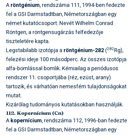
A
röntgénium
, rendszáma 111, 1994-ben fedezte
fel a GSI Darmstadtban, Németországban egy
német kutatócsoport. Nevét Wilhelm Conrad
Röntgen, a röntgensugárzás felfedezője
tiszteletére kapta.
282
Legstabilabb izotópja a
röntgénium-282
(
Rg),
felezési ideje 100 másodperc. Az összes izotópja
alfa-bomlással bomlik. Kémiailag a periódusos
rendszer 11. csoportjába (réz, ezüst, arany)
tartozik, és várhatóan nemesfém tulajdonságokat
mutat.
Kizárólag tudományos kutatásokban használják.
112. Kopernícium (Cn)
A
kopernícium
, rendszáma 112, 1996-ban fedezte
fel a GSI Darmstadtban, Németországban egy