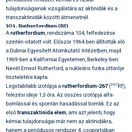
tulajdonságainak vizsgálatára az aktinidák és a
transzaktinidák közötti átmenetnél.
104. Rutherfordium (Rf)
A
rutherfordium
, rendszáma 104, felfedezése
szintén vitatott volt. Először 1964-ben állították elő
a Dubnai Egyesített Atomkutató Intézetben, majd
1969-ben a Kaliforniai Egyetemen, Berkeley-ben.
Nevét Ernest Rutherford, a nukleáris fizika úttörője
tiszteletére kapta.
267
Legstabilabb izotópja a
rutherfordium-267
(
Rf),
felezési ideje 1,3 óra. Az összes izotópja alfa-
bomlással és spontán hasadással bomlik. Ez az
első
transzaktinida elem
, ami azt jelenti, hogy
kémiai tulajdonságai már nem az aktinidákra,
hanem a periódusos rendszer 4. csoportjában