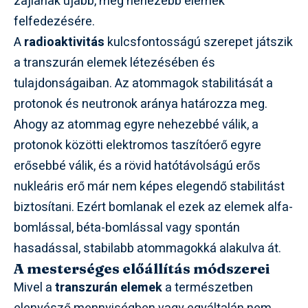
zajlanak újabb, még nehezebb elemek
felfedezésére.
A
radioaktivitás
kulcsfontosságú szerepet játszik
a transzurán elemek létezésében és
tulajdonságaiban. Az atommagok stabilitását a
protonok és neutronok aránya határozza meg.
Ahogy az atommag egyre nehezebbé válik, a
protonok közötti elektromos taszítóerő egyre
erősebbé válik, és a rövid hatótávolságú erős
nukleáris erő már nem képes elegendő stabilitást
biztosítani. Ezért bomlanak el ezek az elemek alfa-
bomlással, béta-bomlással vagy spontán
hasadással, stabilabb atommagokká alakulva át.
A mesterséges előállítás módszerei
Mivel a
transzurán elemek
a természetben