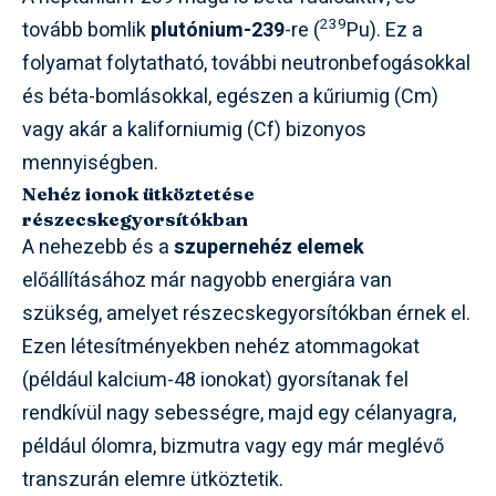
239
tovább bomlik
plutónium-239
-re (
Pu). Ez a
folyamat folytatható, további neutronbefogásokkal
és béta-bomlásokkal, egészen a kűriumig (Cm)
vagy akár a kaliforniumig (Cf) bizonyos
mennyiségben.
Nehéz ionok ütköztetése
részecskegyorsítókban
A nehezebb és a
szupernehéz elemek
előállításához már nagyobb energiára van
szükség, amelyet részecskegyorsítókban érnek el.
Ezen létesítményekben nehéz atommagokat
(például kalcium-48 ionokat) gyorsítanak fel
rendkívül nagy sebességre, majd egy célanyagra,
például ólomra, bizmutra vagy egy már meglévő
transzurán elemre ütköztetik.