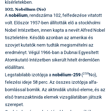
kísérletekben.
102. Nobélium (No)
A
nobélium
, rendszáma 102, felfedezése vitatott
volt. Először 1957-ben állították elő a stockholmi
Nobel Intézetben, innen kapta a nevét Alfred Nobel
tiszteletére. Később azonban az amerikai és
szovjet kutatók nem tudták megismételni az
eredményt. Végül 1966-ban a Dubnai Egyesített
Atomkutató Intézetben sikerült hitelt érdemlően
előállítani.
259
Legstabilabb izotópja a
nobélium-259
(
No),
felezési ideje 58 perc. Az összes izotópja alfa-
bomlással bomlik. Az aktinidák utolsó eleme, és az
első transzaktinida elemek vizsgálatában játszik
szerepet.