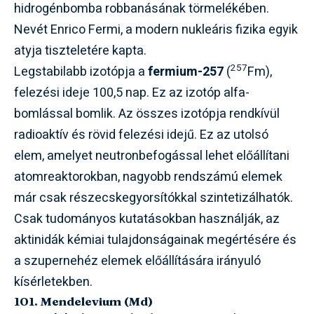
hidrogénbomba robbanásának törmelékében.
Nevét Enrico Fermi, a modern nukleáris fizika egyik
atyja tiszteletére kapta.
257
Legstabilabb izotópja a
fermium-257
(
Fm),
felezési ideje 100,5 nap. Ez az izotóp alfa-
bomlással bomlik. Az összes izotópja rendkívül
radioaktív és rövid felezési idejű. Ez az utolsó
elem, amelyet neutronbefogással lehet előállítani
atomreaktorokban, nagyobb rendszámú elemek
már csak részecskegyorsítókkal szintetizálhatók.
Csak tudományos kutatásokban használják, az
aktinidák kémiai tulajdonságainak megértésére és
a szupernehéz elemek előállítására irányuló
kísérletekben.
101. Mendelevium (Md)