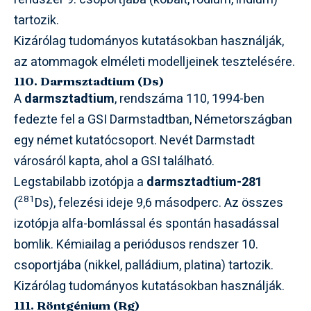
tartozik.
Kizárólag tudományos kutatásokban használják,
az atommagok elméleti modelljeinek tesztelésére.
110. Darmsztadtium (Ds)
A
darmsztadtium
, rendszáma 110, 1994-ben
fedezte fel a GSI Darmstadtban, Németországban
egy német kutatócsoport. Nevét Darmstadt
városáról kapta, ahol a GSI található.
Legstabilabb izotópja a
darmsztadtium-281
281
(
Ds), felezési ideje 9,6 másodperc. Az összes
izotópja alfa-bomlással és spontán hasadással
bomlik. Kémiailag a periódusos rendszer 10.
csoportjába (nikkel, palládium, platina) tartozik.
Kizárólag tudományos kutatásokban használják.
111. Röntgénium (Rg)