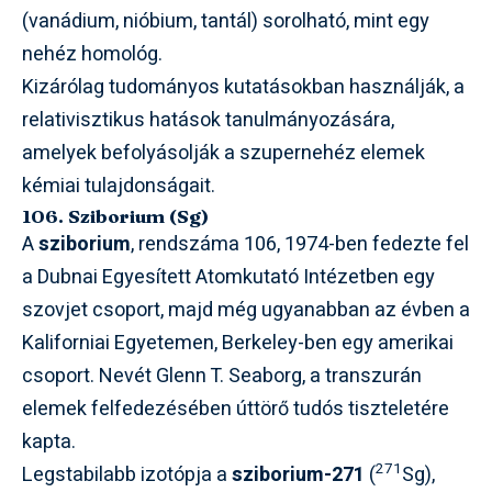
(vanádium, nióbium, tantál) sorolható, mint egy
nehéz homológ.
Kizárólag tudományos kutatásokban használják, a
relativisztikus hatások tanulmányozására,
amelyek befolyásolják a szupernehéz elemek
kémiai tulajdonságait.
106. Sziborium (Sg)
A
sziborium
, rendszáma 106, 1974-ben fedezte fel
a Dubnai Egyesített Atomkutató Intézetben egy
szovjet csoport, majd még ugyanabban az évben a
Kaliforniai Egyetemen, Berkeley-ben egy amerikai
csoport. Nevét Glenn T. Seaborg, a transzurán
elemek felfedezésében úttörő tudós tiszteletére
kapta.
271
Legstabilabb izotópja a
sziborium-271
(
Sg),