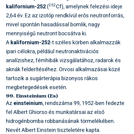
252
kalifornium-252
(
Cf), amelynek felezési ideje
2,64 év. Ez az izotóp rendkívül erős neutronforrás,
mivel spontán hasadással bomlik, nagy
mennyiségű neutront bocsátva ki.
A
kalifornium-252
-t széles körben alkalmazzák
ipari célokra, például neutronaktivációs
analízishez, fémhibák vizsgálatához, radarok és
aknák felderítéséhez. Orvosi alkalmazásai közé
tartozik a sugárterápia bizonyos rákos
megbetegedések esetén.
99. Einsteinium (Es)
Az
einsteinium
, rendszáma 99, 1952-ben fedezte
fel Albert Ghiorso és munkatársai az első
hidrogénbomba robbanásának törmelékében.
Nevét Albert Einstein tiszteletére kapta.