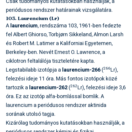
Csak tudományos kutatásokban használják, a
periódusos rendszer határainak vizsgálatára.
103. Laurencium (Lr)
A
laurencium
, rendszáma 103, 1961-ben fedezte
fel Albert Ghiorso, Torbjørn Sikkeland, Almon Larsh
és Robert M. Latimer a Kaliforniai Egyetemen,
Berkeley-ben. Nevét Ernest O. Lawrence, a
ciklotron feltalálója tiszteletére kapta.
266
Legstabilabb izotópja a
laurencium-266
(
Lr),
felezési ideje 11 óra. Más fontos izotópok közé
262
tartozik a
laurencium-262
(
Lr), felezési ideje 3,6
óra. Ez az izotóp alfa-bomlással bomlik. A
laurencium a periódusos rendszer aktinida
sorának utolsó tagja.
Kizárólag tudományos kutatásokban használják, a
periódusos rendszer kémiai és fizikai