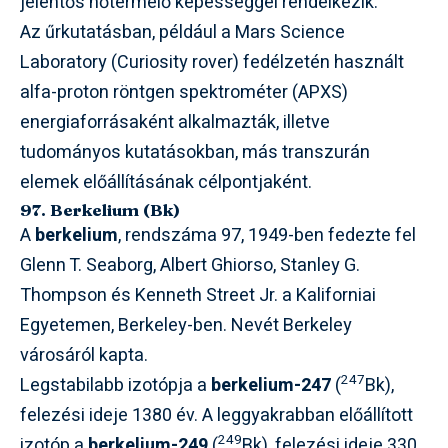
jelentős hőtermelő képességgel rendelkezik.
Az űrkutatásban, például a Mars Science
Laboratory (Curiosity rover) fedélzetén használt
alfa-proton röntgen spektrométer (APXS)
energiaforrásaként alkalmazták, illetve
tudományos kutatásokban, más transzurán
elemek előállításának célpontjaként.
97. Berkelium (Bk)
A
berkelium
, rendszáma 97, 1949-ben fedezte fel
Glenn T. Seaborg, Albert Ghiorso, Stanley G.
Thompson és Kenneth Street Jr. a Kaliforniai
Egyetemen, Berkeley-ben. Nevét Berkeley
városáról kapta.
247
Legstabilabb izotópja a
berkelium-247
(
Bk),
felezési ideje 1380 év. A leggyakrabban előállított
249
izotóp a
berkelium-249
(
Bk), felezési ideje 330