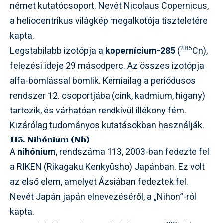
német kutatócsoport. Nevét Nicolaus Copernicus,
a heliocentrikus világkép megalkotója tiszteletére
kapta.
285
Legstabilabb izotópja a
kopernícium-285
(
Cn),
felezési ideje 29 másodperc. Az összes izotópja
alfa-bomlással bomlik. Kémiailag a periódusos
rendszer 12. csoportjába (cink, kadmium, higany)
tartozik, és várhatóan rendkívül illékony fém.
Kizárólag tudományos kutatásokban használják.
113. Nihónium (Nh)
A
nihónium
, rendszáma 113, 2003-ban fedezte fel
a RIKEN (Rikagaku Kenkyūsho) Japánban. Ez volt
az első elem, amelyet Ázsiában fedeztek fel.
Nevét Japán japán elnevezéséről, a „Nihon”-ról
kapta.