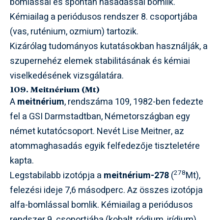
bomlással és spontán hasadással bomlik.
Kémiailag a periódusos rendszer 8. csoportjába
(vas, ruténium, ozmium) tartozik.
Kizárólag tudományos kutatásokban használják, a
szupernehéz elemek stabilitásának és kémiai
viselkedésének vizsgálatára.
109. Meitnérium (Mt)
A
meitnérium
, rendszáma 109, 1982-ben fedezte
fel a GSI Darmstadtban, Németországban egy
német kutatócsoport. Nevét Lise Meitner, az
atommaghasadás egyik felfedezője tiszteletére
kapta.
278
Legstabilabb izotópja a
meitnérium-278
(
Mt),
felezési ideje 7,6 másodperc. Az összes izotópja
alfa-bomlással bomlik. Kémiailag a periódusos
rendszer 9. csoportjába (kobalt, ródium, irídium)