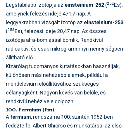
252
Legstabilabb izotópja az
einsteinium-252
(
Es),
amelynek felezési ideje 471,7 nap. A
leggyakrabban vizsgált izotóp az
einsteinium-253
253
(
Es), felezési ideje 20,47 nap. Az összes
izotópja alfa-bomlással bomlik. Rendkívül
radioaktív, és csak mikrogrammnyi mennyiségben
állítható elő.
Kizárólag tudományos kutatásokban használják,
különösen más nehezebb elemek, például a
mendelevium előállításához szükséges
célanyagként. Nagyon kevés van belőle, és
rendkívül nehéz vele dolgozni.
100. Fermium (Fm)
A
fermium
, rendszáma 100, szintén 1952-ben
fedezte fel Albert Ghiorso és munkatársai az első