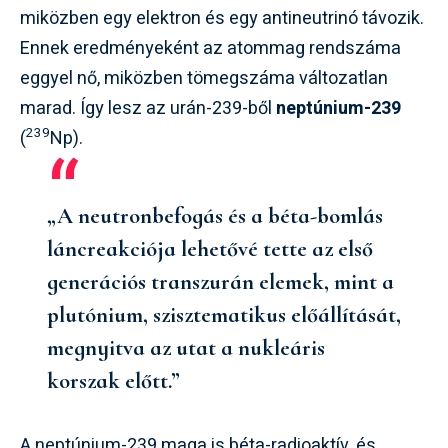
miközben egy elektron és egy antineutrinó távozik.
Ennek eredményeként az atommag rendszáma
eggyel nő, miközben tömegszáma változatlan
marad. Így lesz az urán-239-ből
neptúnium-239
239
(
Np).
„A neutronbefogás és a béta-bomlás
láncreakciója lehetővé tette az első
generációs transzurán elemek, mint a
plutónium, szisztematikus előállítását,
megnyitva az utat a nukleáris
korszak előtt.”
A neptúnium-239 maga is béta-radioaktív, és