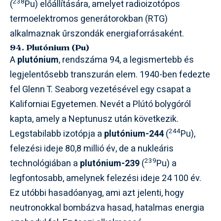
238
(
Pu) előállítására, amelyet radioizotópos
termoelektromos generátorokban (RTG)
alkalmaznak űrszondák energiaforrásaként.
94. Plutónium (Pu)
A
plutónium
, rendszáma 94, a legismertebb és
legjelentősebb transzurán elem. 1940-ben fedezte
fel Glenn T. Seaborg vezetésével egy csapat a
Kaliforniai Egyetemen. Nevét a Plútó bolygóról
kapta, amely a Neptunusz után következik.
244
Legstabilabb izotópja a
plutónium-244
(
Pu),
felezési ideje 80,8 millió év, de a nukleáris
239
technológiában a
plutónium-239
(
Pu) a
legfontosabb, amelynek felezési ideje 24 100 év.
Ez utóbbi hasadóanyag, ami azt jelenti, hogy
neutronokkal bombázva hasad, hatalmas energia