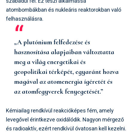
szabadul fel. Ez teszi alkalmassá
atombombákban és nukleáris reaktorokban való
felhasználásra.
„A plutónium felfedezése és
hasznosítása alapjaiban változtatta
meg a világ energetikai és
geopolitikai térképét, egyaránt hozva
magával az atomenergia ígéretét és
az atomfegyverek fenyegetését.”
Kémiailag rendkívül reakcióképes fém, amely
levegővel érintkezve oxidálódik. Nagyon mérgező
és radioaktív, ezért rendkívül óvatosan kell kezelni.