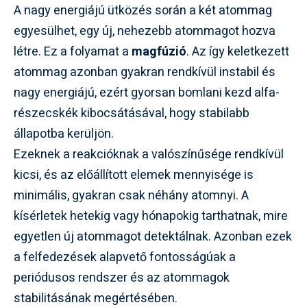
A nagy energiájú ütközés során a két atommag
egyesülhet, egy új, nehezebb atommagot hozva
létre. Ez a folyamat a
magfúzió
. Az így keletkezett
atommag azonban gyakran rendkívül instabil és
nagy energiájú, ezért gyorsan bomlani kezd alfa-
részecskék kibocsátásával, hogy stabilabb
állapotba kerüljön.
Ezeknek a reakcióknak a valószínűsége rendkívül
kicsi, és az előállított elemek mennyisége is
minimális, gyakran csak néhány atomnyi. A
kísérletek hetekig vagy hónapokig tarthatnak, mire
egyetlen új atommagot detektálnak. Azonban ezek
a felfedezések alapvető fontosságúak a
periódusos rendszer és az atommagok
stabilitásának megértésében.