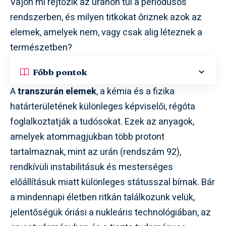
Vajon mi rejtőzik az uránon túl a periódusos
rendszerben, és milyen titkokat őriznek azok az
elemek, amelyek nem, vagy csak alig léteznek a
természetben?
Főbb pontok
A
transzurán elemek
, a kémia és a fizika
határterületének különleges képviselői, régóta
foglalkoztatják a tudósokat. Ezek az anyagok,
amelyek atommagjukban több protont
tartalmaznak, mint az urán (rendszám 92),
rendkívüli instabilitásuk és mesterséges
előállításuk miatt különleges státusszal bírnak. Bár
a mindennapi életben ritkán találkozunk velük,
jelentőségük óriási a nukleáris technológiában, az