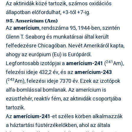
Az aktinidák közé tartozik, számos oxidációs
állapotban előfordulhat, +3-tól +7-ig.
95. Amerícium (Am)
Az
amerícium
, rendszáma 95, 1944-ben, szintén
Glenn T. Seaborg és munkatársai által került
felfedezésre Chicagóban. Nevét Amerikáról kapta,
ahogy az európium (Eu) is Európáról.
241
Legfontosabb izotópjai a
amerícium-241
(
Am),
felezési ideje 432,2 év, és az
amerícium-243
243
(
Am), felezési ideje 7370 év. Ezek az izotópok
alfa-bomlással bomlanak. Az amerícium is
ezüstfehér, reaktív fém, az aktinidák csoportjába
tartozik.
Az
amerícium-241
-et széles körben alkalmazzák
a háztartási füstérzékelőkben, ahol az általa