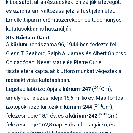
kibocsátott alfa-részecskék ionizálják a levegőt,
és az ionáram változása jelzi a füst jelenlétét.
Emellett ipari mérőműszerekben és tudományos
kutatásokban is használják.
96. Kűrium (Cm)
A
kűrium
, rendszáma 96, 1944-ben fedezte fel
Glenn T. Seaborg, Ralph A. James és Albert Ghiorso
Chicagóban. Nevét Marie és Pierre Curie
tiszteletére kapta, akik úttörő munkát végeztek a
radioaktivitás kutatásában.
247
Legstabilabb izotópja a
kűrium-247
(
Cm),
amelynek felezési ideje 15,6 millió év. Más fontos
244
izotópok közé tartozik a
kűrium-244
(
Cm),
242
felezési ideje 18,1 év, és a
kűrium-242
(
Cm),
felezési ideje 162,8 nap. Erős alfa-sugárzó, és