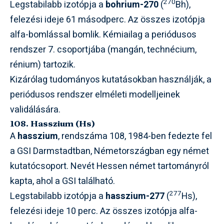
270
Legstabilabb izotópja a
bohrium-270
(
Bh),
felezési ideje 61 másodperc. Az összes izotópja
alfa-bomlással bomlik. Kémiailag a periódusos
rendszer 7. csoportjába (mangán, technécium,
rénium) tartozik.
Kizárólag tudományos kutatásokban használják, a
periódusos rendszer elméleti modelljeinek
validálására.
108. Hasszium (Hs)
A
hasszium
, rendszáma 108, 1984-ben fedezte fel
a GSI Darmstadtban, Németországban egy német
kutatócsoport. Nevét Hessen német tartományról
kapta, ahol a GSI található.
277
Legstabilabb izotópja a
hasszium-277
(
Hs),
felezési ideje 10 perc. Az összes izotópja alfa-