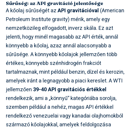
Sűrűség: az API gravitáció jelentősége
A kőolaj sűrűségét az
API gravitációval
(American
Petroleum Institute gravity) mérik, amely egy
nemzetközileg elfogadott, inverz skála. Ez azt
jelenti, hogy minél magasabb az API érték, annál
könnyebb a kőolaj, azaz annál alacsonyabb a
sűrűsége. A könnyebb kőolajok jellemzően több
értékes, könnyebb szénhidrogén frakciót
tartalmaznak, mint például benzin, dízel és kerozin,
amelyek iránt a legnagyobb a piaci kereslet. A WTI
jellemzően
39-40 API gravitációs értékkel
rendelkezik, ami a „könnyű” kategóriába sorolja,
szemben például a nehéz, magas API értékkel
rendelkező venezuelai vagy kanadai olajhomokból
származó kőolajokkal, amelyek feldolgozása