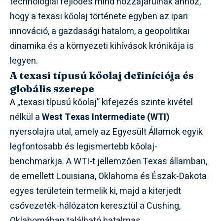
technológiai fejlődés mind hozzájárulnak ahhoz,
hogy a texasi kőolaj története egyben az ipari
innováció, a gazdasági hatalom, a geopolitikai
dinamika és a környezeti kihívások krónikája is
legyen.
A texasi típusú kőolaj definíciója és
globális szerepe
A „texasi típusú kőolaj” kifejezés szinte kivétel
nélkül a
West Texas Intermediate (WTI)
nyersolajra utal, amely az Egyesült Államok egyik
legfontosabb és legismertebb kőolaj-
benchmarkja. A WTI-t jellemzően Texas államban,
de emellett Louisiana, Oklahoma és Észak-Dakota
egyes területein termelik ki, majd a kiterjedt
csővezeték-hálózaton keresztül a Cushing,
Oklahomában található hatalmas