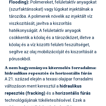
Flooding):
Polimereket, felületaktív anyagokat
(szurfaktánsokat) vagy lúgokat injektálnak a
tározóba. A polimerek növelik az injektált víz
viszkozitását, javítva a kiszorítás
hatékonyságát. A felületaktív anyagok
csökkentik a kőolaj és a tározókőzet, illetve a
kőolaj és a víz közötti felületi feszültséget,
segítve az olaj mobilizációját és kiszorítását a
pórusokból.
A nem hagyományos kitermelés forradalma:
hidraulikus repesztés és horizontális fúrás
A 21. század elején a texasi olajipar forradalmi
változáson ment keresztül a
hidraulikus
repesztés (fracking)
és a
horizontális fúrás
technológiájának tökéletesítésével. Ezek a