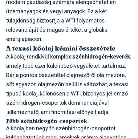
modern gazdaság számára elengedhetetlen
üzemanyagok és vegyi anyagok. Ez a két
tulajdonság biztosítja a WTI folyamatos
relevanciáját és magas értékét a globális
energiapiacon.
A texasi kőolaj kémiai összetétele
A kőolaj rendkívül komplex
szénhidrogén-keverék
,
amely több ezer különböző vegyületet tartalmaz.
Bár a pontos összetétel olajmezőről olajmezőre,
sőt egyazon olajmezőn belül is változhat, a texasi
típusú kőolaj, különösen a WTI, bizonyos jellemző
szénhidrogén-csoportok dominanciájával
jellemezhető, ami finomítási előnyeit adja.
Főbb szénhidrogén-csoportok
A kőolajban négy fő szénhidrogén-csoportot
különböztetünk meg, amelyek aránya alapvetően