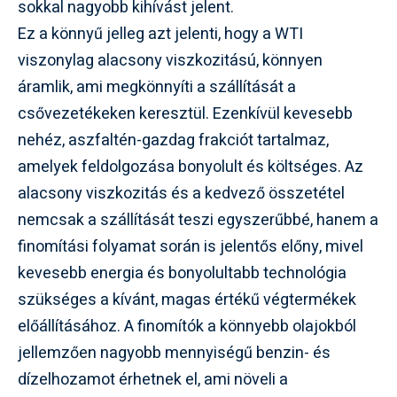
sokkal nagyobb kihívást jelent.
Ez a könnyű jelleg azt jelenti, hogy a WTI
viszonylag alacsony viszkozitású, könnyen
áramlik, ami megkönnyíti a szállítását a
csővezetékeken keresztül. Ezenkívül kevesebb
nehéz, aszfaltén-gazdag frakciót tartalmaz,
amelyek feldolgozása bonyolult és költséges. Az
alacsony viszkozitás és a kedvező összetétel
nemcsak a szállítását teszi egyszerűbbé, hanem a
finomítási folyamat során is jelentős előny, mivel
kevesebb energia és bonyolultabb technológia
szükséges a kívánt, magas értékű végtermékek
előállításához. A finomítók a könnyebb olajokból
jellemzően nagyobb mennyiségű benzin- és
dízelhozamot érhetnek el, ami növeli a