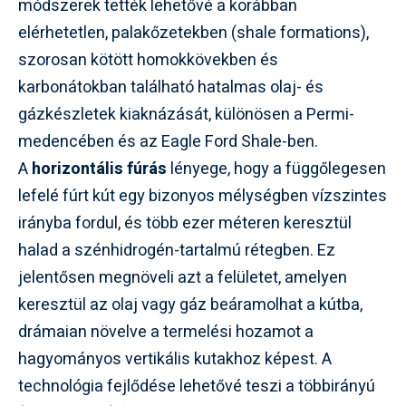
módszerek tették lehetővé a korábban
elérhetetlen, palakőzetekben (shale formations),
szorosan kötött homokkövekben és
karbonátokban található hatalmas olaj- és
gázkészletek kiaknázását, különösen a Permi-
medencében és az Eagle Ford Shale-ben.
A
horizontális fúrás
lényege, hogy a függőlegesen
lefelé fúrt kút egy bizonyos mélységben vízszintes
irányba fordul, és több ezer méteren keresztül
halad a szénhidrogén-tartalmú rétegben. Ez
jelentősen megnöveli azt a felületet, amelyen
keresztül az olaj vagy gáz beáramolhat a kútba,
drámaian növelve a termelési hozamot a
hagyományos vertikális kutakhoz képest. A
technológia fejlődése lehetővé teszi a többirányú