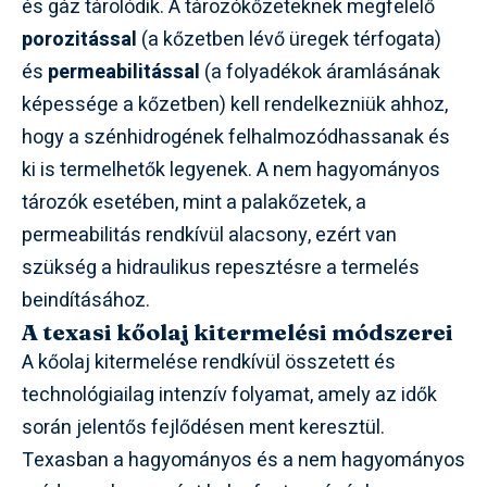
és gáz tárolódik. A tározókőzeteknek megfelelő
porozitással
(a kőzetben lévő üregek térfogata)
és
permeabilitással
(a folyadékok áramlásának
képessége a kőzetben) kell rendelkezniük ahhoz,
hogy a szénhidrogének felhalmozódhassanak és
ki is termelhetők legyenek. A nem hagyományos
tározók esetében, mint a palakőzetek, a
permeabilitás rendkívül alacsony, ezért van
szükség a hidraulikus repesztésre a termelés
beindításához.
A texasi kőolaj kitermelési módszerei
A kőolaj kitermelése rendkívül összetett és
technológiailag intenzív folyamat, amely az idők
során jelentős fejlődésen ment keresztül.
Texasban a hagyományos és a nem hagyományos