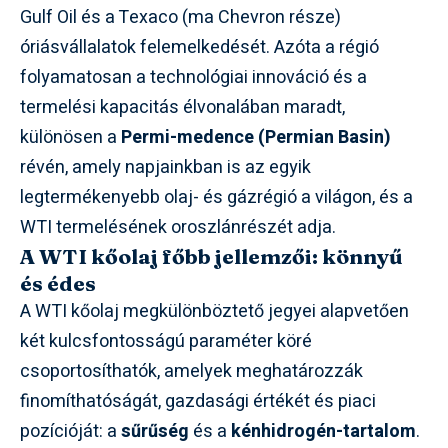
Gulf Oil és a Texaco (ma Chevron része)
óriásvállalatok felemelkedését. Azóta a régió
folyamatosan a technológiai innováció és a
termelési kapacitás élvonalában maradt,
különösen a
Permi-medence (Permian Basin)
révén, amely napjainkban is az egyik
legtermékenyebb olaj- és gázrégió a világon, és a
WTI termelésének oroszlánrészét adja.
A WTI kőolaj főbb jellemzői: könnyű
és édes
A WTI kőolaj megkülönböztető jegyei alapvetően
két kulcsfontosságú paraméter köré
csoportosíthatók, amelyek meghatározzák
finomíthatóságát, gazdasági értékét és piaci
pozícióját: a
sűrűség
és a
kénhidrogén-tartalom
.