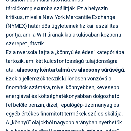
tárolókomplexumba szállítják. Ez a helyszín
kritikus, mivel a New York Mercantile Exchange
(NYMEX) határidős ügyleteinek fizikai leszállítási
pontja, ami a WTI árának kialakulásában központi
szerepet játszik.
Ez a nyersolajfajta a „könnyű és édes” kategóriába
tartozik, ami két kulcsfontosságú tulajdonságra
utal:
alacsony kéntartalmú
és
alacsony sűrűségű
.
Ezek a jellemzők teszik különösen vonzóvá a
finomítók számára, mivel könnyebben, kevesebb
energiával és költséghatékonyabban dolgozható
fel belőle benzin, dízel, repülőgép-üzemanyag és
egyéb értékes finomított termékek széles skálája.
A „könnyű” olajokból nagyobb arányban nyerhetők