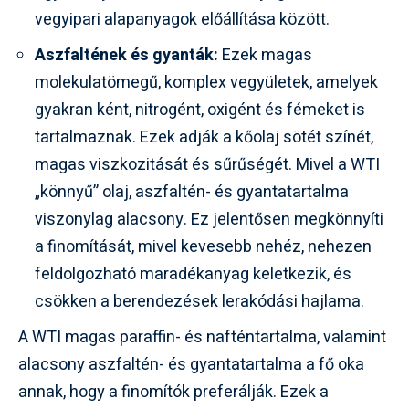
vegyipari alapanyagok előállítása között.
Aszfaltének és gyanták:
Ezek magas
molekulatömegű, komplex vegyületek, amelyek
gyakran ként, nitrogént, oxigént és fémeket is
tartalmaznak. Ezek adják a kőolaj sötét színét,
magas viszkozitását és sűrűségét. Mivel a WTI
„könnyű” olaj, aszfaltén- és gyantatartalma
viszonylag alacsony. Ez jelentősen megkönnyíti
a finomítását, mivel kevesebb nehéz, nehezen
feldolgozható maradékanyag keletkezik, és
csökken a berendezések lerakódási hajlama.
A WTI magas paraffin- és nafténtartalma, valamint
alacsony aszfaltén- és gyantatartalma a fő oka
annak, hogy a finomítók preferálják. Ezek a