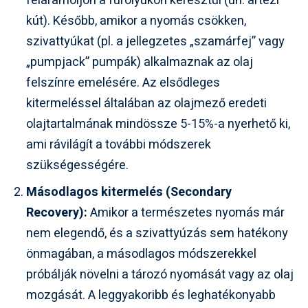
feláramoljon a fúrólyukon keresztül (ún. artézi
kút). Később, amikor a nyomás csökken,
szivattyúkat (pl. a jellegzetes „szamárfej” vagy
„pumpjack” pumpák) alkalmaznak az olaj
felszínre emelésére. Az elsődleges
kitermeléssel általában az olajmező eredeti
olajtartalmának mindössze 5-15%-a nyerhető ki,
ami rávilágít a további módszerek
szükségességére.
Másodlagos kitermelés (Secondary
Recovery):
Amikor a természetes nyomás már
nem elegendő, és a szivattyúzás sem hatékony
önmagában, a másodlagos módszerekkel
próbálják növelni a tározó nyomását vagy az olaj
mozgását. A leggyakoribb és leghatékonyabb