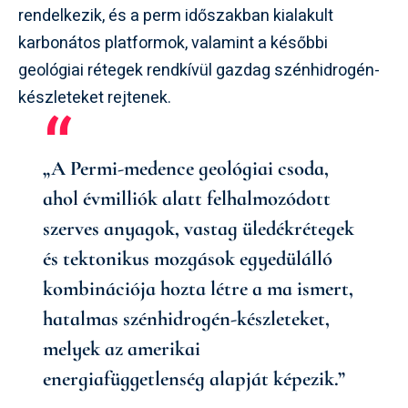
rendelkezik, és a perm időszakban kialakult
karbonátos platformok, valamint a későbbi
geológiai rétegek rendkívül gazdag szénhidrogén-
készleteket rejtenek.
„A Permi-medence geológiai csoda,
ahol évmilliók alatt felhalmozódott
szerves anyagok, vastag üledékrétegek
és tektonikus mozgások egyedülálló
kombinációja hozta létre a ma ismert,
hatalmas szénhidrogén-készleteket,
melyek az amerikai
energiafüggetlenség alapját képezik.”