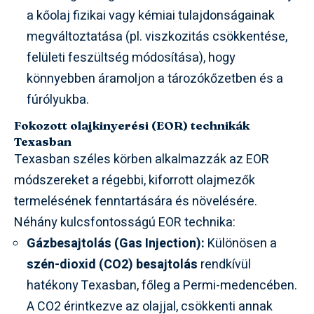
a kőolaj fizikai vagy kémiai tulajdonságainak
megváltoztatása (pl. viszkozitás csökkentése,
felületi feszültség módosítása), hogy
könnyebben áramoljon a tározókőzetben és a
fúrólyukba.
Fokozott olajkinyerési (EOR) technikák
Texasban
Texasban széles körben alkalmazzák az EOR
módszereket a régebbi, kiforrott olajmezők
termelésének fenntartására és növelésére.
Néhány kulcsfontosságú EOR technika:
Gázbesajtolás (Gas Injection):
Különösen a
szén-dioxid (CO2) besajtolás
rendkívül
hatékony Texasban, főleg a Permi-medencében.
A CO2 érintkezve az olajjal, csökkenti annak