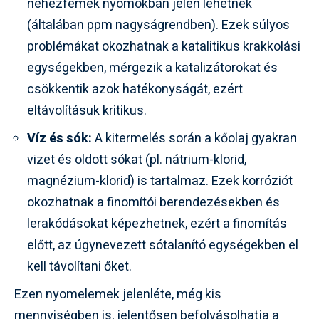
nehézfémek nyomokban jelen lehetnek
(általában ppm nagyságrendben). Ezek súlyos
problémákat okozhatnak a katalitikus krakkolási
egységekben, mérgezik a katalizátorokat és
csökkentik azok hatékonyságát, ezért
eltávolításuk kritikus.
Víz és sók:
A kitermelés során a kőolaj gyakran
vizet és oldott sókat (pl. nátrium-klorid,
magnézium-klorid) is tartalmaz. Ezek korróziót
okozhatnak a finomítói berendezésekben és
lerakódásokat képezhetnek, ezért a finomítás
előtt, az úgynevezett sótalanító egységekben el
kell távolítani őket.
Ezen nyomelemek jelenléte, még kis
mennyiségben is, jelentősen befolyásolhatja a