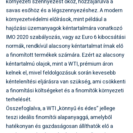
környezeti szennyezést okoz, hozzájárulva a
savas esőhöz és a légszennyezéshez. A modern
környezetvédelmi előírások, mint például a
hajózási üzemanyagok kéntartalmára vonatkozó
IMO 2020 szabályozás, vagy az Euro 6 kibocsátási
normák, rendkívül alacsony kéntartalmat írnak elő
a finomított termékek számára. Ezért az alacsony
kéntartalmú olajok, mint a WTI, prémium áron
kelnek el, mivel feldolgozásuk során kevesebb
kéntelenítési eljárásra van szükség, ami csökkenti
a finomítási költségeket és a finomítók környezeti
terhelését.
Összefoglalva, a WTI „könnyű és édes” jellege
teszi ideális finomítói alapanyaggá, amelyből
hatékonyan és gazdaságosan állíthatók elő a