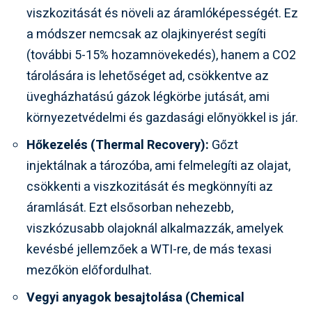
viszkozitását és növeli az áramlóképességét. Ez
a módszer nemcsak az olajkinyerést segíti
(további 5-15% hozamnövekedés), hanem a CO2
tárolására is lehetőséget ad, csökkentve az
üvegházhatású gázok légkörbe jutását, ami
környezetvédelmi és gazdasági előnyökkel is jár.
Hőkezelés (Thermal Recovery):
Gőzt
injektálnak a tározóba, ami felmelegíti az olajat,
csökkenti a viszkozitását és megkönnyíti az
áramlását. Ezt elsősorban nehezebb,
viszkózusabb olajoknál alkalmazzák, amelyek
kevésbé jellemzőek a WTI-re, de más texasi
mezőkön előfordulhat.
Vegyi anyagok besajtolása (Chemical