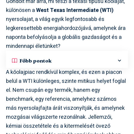
Gondolt már arra, mi teszi a texasi típusú kőolajat,
különösen a
West Texas Intermediate (WTI)
nyersolajat, a világ egyik legfontosabb és
legkeresettebb energiahordozójává, amelynek ára
naponta befolyásolja a globális gazdaságot és a
mindennapi életünket?
Főbb pontok
A kőolajpiac rendkívül komplex, és ezen a piacon
belül a WTI különleges, szinte mitikus helyet foglal
el. Nem csupán egy termék, hanem egy
benchmark, egy referencia, amelyhez számos
más nyersolajfajta árát viszonyítják, és amelynek
mozgásai világszerte rezonálnak. Jellemzői,
kémiai összetétele és a kitermelését övező