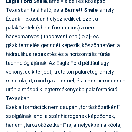
Eagle Ford Shale
, amely a déli és középső
Texasban található, és a
Barnett Shale
, amely
Észak-Texasban helyezkedik el. Ezek a
palakőzetek (shale formations) a nem
hagyományos (unconventional) olaj- és
gázkitermelés gerincét képezik, köszönhetően a
hidraulikus repesztés és a horizontális fúrás
technológiájának. Az Eagle Ford például egy
vékony, de kiterjedt, krétakori palaréteg, amely
mind olajat, mind gázt termel, és a Permi-medence
után a második legtermékenyebb palaformáció
Texasban.
Ezek a formációk nem csupán „forráskőzetként”
szolgálnak, ahol a szénhidrogének képződnek,
hanem „tározókőzetként” is, amelyekben a kőolaj