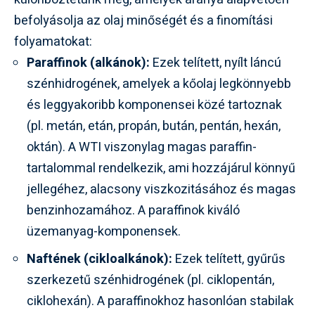
befolyásolja az olaj minőségét és a finomítási
folyamatokat:
Paraffinok (alkánok):
Ezek telített, nyílt láncú
szénhidrogének, amelyek a kőolaj legkönnyebb
és leggyakoribb komponensei közé tartoznak
(pl. metán, etán, propán, bután, pentán, hexán,
oktán). A WTI viszonylag magas paraffin-
tartalommal rendelkezik, ami hozzájárul könnyű
jellegéhez, alacsony viszkozitásához és magas
benzinhozamához. A paraffinok kiváló
üzemanyag-komponensek.
Naftének (cikloalkánok):
Ezek telített, gyűrűs
szerkezetű szénhidrogének (pl. ciklopentán,
ciklohexán). A paraffinokhoz hasonlóan stabilak