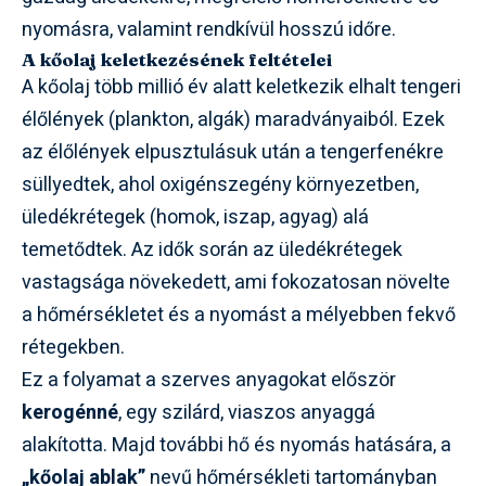
nyomásra, valamint rendkívül hosszú időre.
A kőolaj keletkezésének feltételei
A kőolaj több millió év alatt keletkezik elhalt tengeri
élőlények (plankton, algák) maradványaiból. Ezek
az élőlények elpusztulásuk után a tengerfenékre
süllyedtek, ahol oxigénszegény környezetben,
üledékrétegek (homok, iszap, agyag) alá
temetődtek. Az idők során az üledékrétegek
vastagsága növekedett, ami fokozatosan növelte
a hőmérsékletet és a nyomást a mélyebben fekvő
rétegekben.
Ez a folyamat a szerves anyagokat először
kerogénné
, egy szilárd, viaszos anyaggá
alakította. Majd további hő és nyomás hatására, a
„kőolaj ablak”
nevű hőmérsékleti tartományban