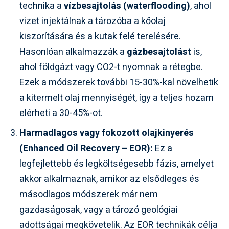
technika a
vízbesajtolás (waterflooding)
, ahol
vizet injektálnak a tározóba a kőolaj
kiszorítására és a kutak felé terelésére.
Hasonlóan alkalmazzák a
gázbesajtolást
is,
ahol földgázt vagy CO2-t nyomnak a rétegbe.
Ezek a módszerek további 15-30%-kal növelhetik
a kitermelt olaj mennyiségét, így a teljes hozam
elérheti a 30-45%-ot.
Harmadlagos vagy fokozott olajkinyerés
(Enhanced Oil Recovery – EOR):
Ez a
legfejlettebb és legköltségesebb fázis, amelyet
akkor alkalmaznak, amikor az elsődleges és
másodlagos módszerek már nem
gazdaságosak, vagy a tározó geológiai
adottságai megkövetelik. Az EOR technikák célja