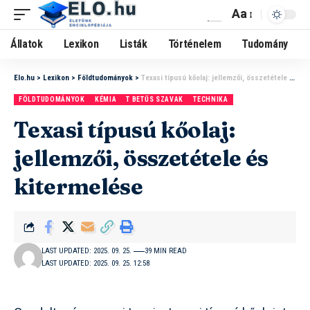
Aa
Állatok
Lexikon
Listák
Történelem
Tudomány
Elo.hu
>
Lexikon
>
Földtudományok
>
Texasi típusú kőolaj: jellemzői, összetétele és kitermelése
FÖLDTUDOMÁNYOK
KÉMIA
T BETŰS SZAVAK
TECHNIKA
Texasi típusú kőolaj:
jellemzői, összetétele és
kitermelése
LAST UPDATED: 2025. 09. 25.
39 MIN READ
LAST UPDATED: 2025. 09. 25. 12:58