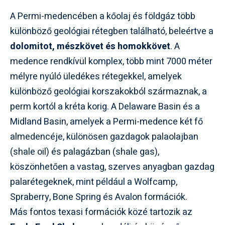
A Permi-medencében a kőolaj és földgáz több
különböző geológiai rétegben található, beleértve a
dolomitot, mészkövet és homokkövet
. A
medence rendkívül komplex, több mint 7000 méter
mélyre nyúló üledékes rétegekkel, amelyek
különböző geológiai korszakokból származnak, a
perm kortól a kréta korig. A Delaware Basin és a
Midland Basin, amelyek a Permi-medence két fő
almedencéje, különösen gazdagok palaolajban
(shale oil) és palagázban (shale gas),
köszönhetően a vastag, szerves anyagban gazdag
palarétegeknek, mint például a Wolfcamp,
Spraberry, Bone Spring és Avalon formációk.
Más fontos texasi formációk közé tartozik az