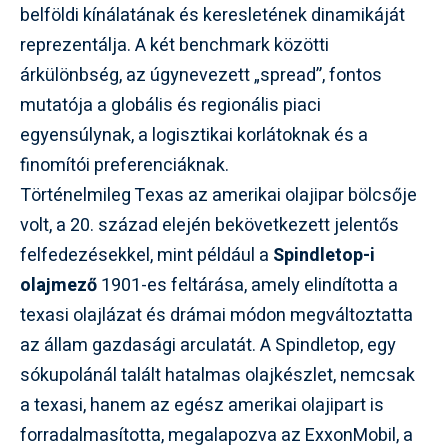
belföldi kínálatának és keresletének dinamikáját
reprezentálja. A két benchmark közötti
árkülönbség, az úgynevezett „spread”, fontos
mutatója a globális és regionális piaci
egyensúlynak, a logisztikai korlátoknak és a
finomítói preferenciáknak.
Történelmileg Texas az amerikai olajipar bölcsője
volt, a 20. század elején bekövetkezett jelentős
felfedezésekkel, mint például a
Spindletop-i
olajmező
1901-es feltárása, amely elindította a
texasi olajlázat és drámai módon megváltoztatta
az állam gazdasági arculatát. A Spindletop, egy
sókupolánál talált hatalmas olajkészlet, nemcsak
a texasi, hanem az egész amerikai olajipart is
forradalmasította, megalapozva az ExxonMobil, a