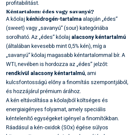
profitabilitást.
Kéntartalom: édes vagy savanyú?
A kőolaj
kénhidrogén-tartalma
alapján „édes”
(sweet) vagy „savanyú” (sour) kategóriába
sorolható. Az „édes” kőolaj
alacsony kéntartalmú
(általában kevesebb mint 0,5% kén), míg a
„savanyú” kőolaj magasabb kéntartalommal bír. A
WTI, nevében is hordozza az „édes” jelzőt:
rendkívül alacsony kéntartalmú
, ami
kulcsfontosságú előny a finomítás szempontjából,
és hozzájárul prémium árához.
A kén eltávolítása a kőolajból költséges és
energiaigényes folyamat, amely speciális
kéntelenítő egységeket igényel a finomítókban.
Ráadásul a kén-oxidok (SOx) égése súlyos