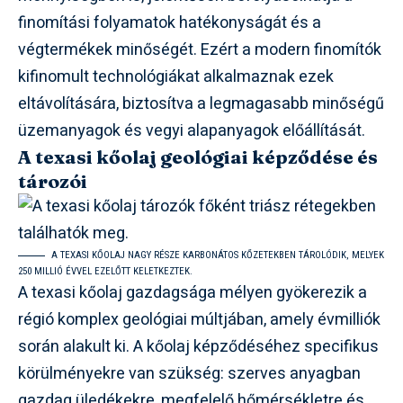
finomítási folyamatok hatékonyságát és a
végtermékek minőségét. Ezért a modern finomítók
kifinomult technológiákat alkalmaznak ezek
eltávolítására, biztosítva a legmagasabb minőségű
üzemanyagok és vegyi alapanyagok előállítását.
A texasi kőolaj geológiai képződése és
tározói
A TEXASI KŐOLAJ NAGY RÉSZE KARBONÁTOS KŐZETEKBEN TÁROLÓDIK, MELYEK
250 MILLIÓ ÉVVEL EZELŐTT KELETKEZTEK.
A texasi kőolaj gazdagsága mélyen gyökerezik a
régió komplex geológiai múltjában, amely évmilliók
során alakult ki. A kőolaj képződéséhez specifikus
körülményekre van szükség: szerves anyagban
gazdag üledékekre, megfelelő hőmérsékletre és