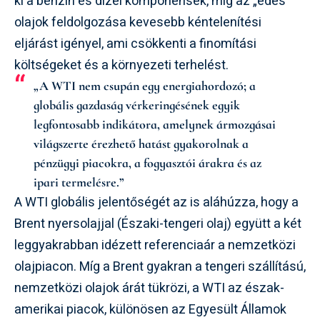
ki a benzin és dízel komponensek, míg az „édes”
olajok feldolgozása kevesebb kéntelenítési
eljárást igényel, ami csökkenti a finomítási
költségeket és a környezeti terhelést.
„A WTI nem csupán egy energiahordozó; a
globális gazdaság vérkeringésének egyik
legfontosabb indikátora, amelynek ármozgásai
világszerte érezhető hatást gyakorolnak a
pénzügyi piacokra, a fogyasztói árakra és az
ipari termelésre.”
A WTI globális jelentőségét az is aláhúzza, hogy a
Brent nyersolajjal (Északi-tengeri olaj) együtt a két
leggyakrabban idézett referenciaár a nemzetközi
olajpiacon. Míg a Brent gyakran a tengeri szállítású,
nemzetközi olajok árát tükrözi, a WTI az észak-
amerikai piacok, különösen az Egyesült Államok