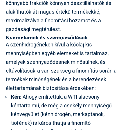
könnyebb frakciók könnyen desztillálhatók és
alakíthatók át magas értékű termékekké,
maximalizálva a finomítási hozamot és a
gazdasági megtérülést.
Nyomelemek és szennyeződések
A szénhidrogéneken kívül a kőolaj kis
mennyiségben egyéb elemeket is tartalmaz,
amelyek szennyeződésnek minősülnek, és
eltávolításukra van szükség a finomítás során a
termékek minőségének és a berendezések
élettartamának biztosítása érdekében:
Kén:
Ahogy említettük, a WTI alacsony
kéntartalmú, de még a csekély mennyiségű
kénvegyület (kénhidrogén, merkaptánok,
tiofének) is károsíthatja a finomító