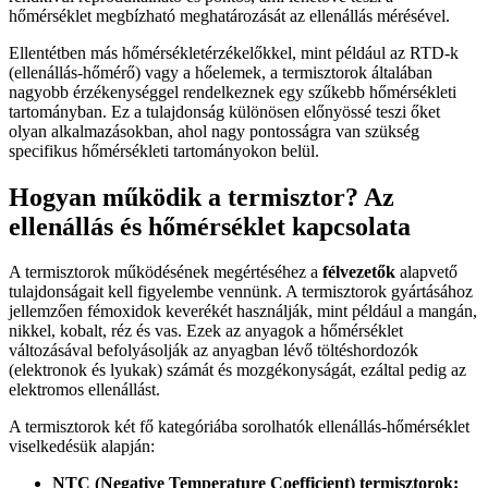
hőmérséklet megbízható meghatározását az ellenállás mérésével.
Ellentétben más hőmérsékletérzékelőkkel, mint például az RTD-k
(ellenállás-hőmérő) vagy a hőelemek, a termisztorok általában
nagyobb érzékenységgel rendelkeznek egy szűkebb hőmérsékleti
tartományban. Ez a tulajdonság különösen előnyössé teszi őket
olyan alkalmazásokban, ahol nagy pontosságra van szükség
specifikus hőmérsékleti tartományokon belül.
Hogyan működik a termisztor? Az
ellenállás és hőmérséklet kapcsolata
A termisztorok működésének megértéséhez a
félvezetők
alapvető
tulajdonságait kell figyelembe vennünk. A termisztorok gyártásához
jellemzően fémoxidok keverékét használják, mint például a mangán,
nikkel, kobalt, réz és vas. Ezek az anyagok a hőmérséklet
változásával befolyásolják az anyagban lévő töltéshordozók
(elektronok és lyukak) számát és mozgékonyságát, ezáltal pedig az
elektromos ellenállást.
A termisztorok két fő kategóriába sorolhatók ellenállás-hőmérséklet
viselkedésük alapján:
NTC (Negative Temperature Coefficient) termisztorok: