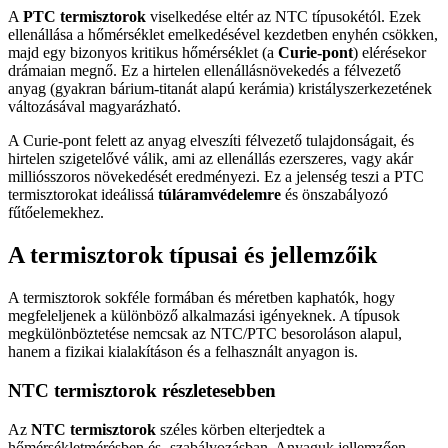
A
PTC termisztorok
viselkedése eltér az NTC típusokétól. Ezek
ellenállása a hőmérséklet emelkedésével kezdetben enyhén csökken,
majd egy bizonyos kritikus hőmérséklet (a
Curie-pont
) elérésekor
drámaian megnő. Ez a hirtelen ellenállásnövekedés a félvezető
anyag (gyakran bárium-titanát alapú kerámia) kristályszerkezetének
változásával magyarázható.
A Curie-pont felett az anyag elveszíti félvezető tulajdonságait, és
hirtelen szigetelővé válik, ami az ellenállás ezerszeres, vagy akár
milliósszoros növekedését eredményezi. Ez a jelenség teszi a PTC
termisztorokat ideálissá
túláramvédelemre
és önszabályozó
fűtőelemekhez.
A termisztorok típusai és jellemzőik
A termisztorok sokféle formában és méretben kaphatók, hogy
megfeleljenek a különböző alkalmazási igényeknek. A típusok
megkülönböztetése nemcsak az NTC/PTC besoroláson alapul,
hanem a fizikai kialakításon és a felhasznált anyagon is.
NTC termisztorok részletesebben
Az
NTC termisztorok
széles körben elterjedtek a
hőmérsékletmérésben és -szabályozásban. Anyaguk jellemzően