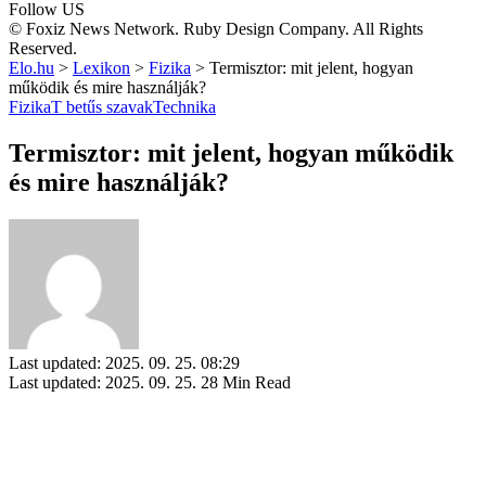
Follow US
© Foxiz News Network. Ruby Design Company. All Rights
Reserved.
Elo.hu
>
Lexikon
>
Fizika
>
Termisztor: mit jelent, hogyan
működik és mire használják?
Fizika
T betűs szavak
Technika
Termisztor: mit jelent, hogyan működik
és mire használják?
Last updated: 2025. 09. 25. 08:29
Last updated: 2025. 09. 25.
28 Min Read