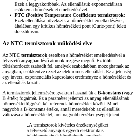
Ezek a leggyakoribbak. Az ellenállásuk exponenciálisan
csökken a hőmérséklet emelkedésével.
PTC (Positive Temperature Coefficient) termisztorok:
Ezek ellenállása növekszik a hőmérséklet emelkedésével,
általában egy kritikus hőmérsékleti pont (Curie-pont) felett
drasztikusan.
Az NTC termisztorok működési elve
Az
NTC termisztorok
esetében a hőmérséklet emelkedésével a
félvezető anyagban lévő atomok rezgése megnő. Ez több
töltéshordozót szabadít fel, amelyek szabadabban mozoghatnak az
anyagban, csökkentve ezzel az elektromos ellenállást. Ez a jelenség
egy inverz, exponenciális kapcsolatot eredményez a hőmérséklet és
az ellenállás között.
A termisztorok jellemzésére gyakran használják a
B-konstans
(vagy
B-érték) fogalmát. Ez a paraméter jellemzi az anyag ellenállásának
hőmérsékletfüggését két referenciahőmérséklet között. Minél
nagyobb a B-konstans értéke, annál meredekebb az ellenállás
változása a hőmérséklettel, ami nagyobb érzékenységet jelent.
„A termisztorok kivételes érzékenységüket
a félvezető anyagok egyedi elektronikus
tulajdonságainak köszönhetik, amelyek