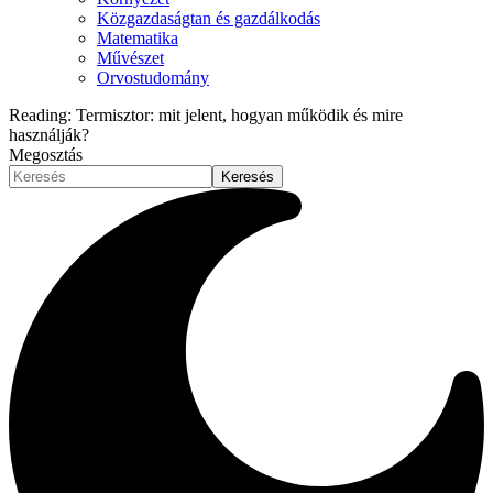
Közgazdaságtan és gazdálkodás
Matematika
Művészet
Orvostudomány
Reading:
Termisztor: mit jelent, hogyan működik és mire
használják?
Megosztás