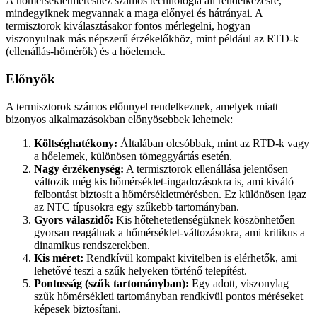
A hőmérsékletméréshez számos technológia áll rendelkezésre,
mindegyiknek megvannak a maga előnyei és hátrányai. A
termisztorok kiválasztásakor fontos mérlegelni, hogyan
viszonyulnak más népszerű érzékelőkhöz, mint például az RTD-k
(ellenállás-hőmérők) és a hőelemek.
Előnyök
A termisztorok számos előnnyel rendelkeznek, amelyek miatt
bizonyos alkalmazásokban előnyösebbek lehetnek:
Költséghatékony:
Általában olcsóbbak, mint az RTD-k vagy
a hőelemek, különösen tömeggyártás esetén.
Nagy érzékenység:
A termisztorok ellenállása jelentősen
változik még kis hőmérséklet-ingadozásokra is, ami kiváló
felbontást biztosít a hőmérsékletmérésben. Ez különösen igaz
az NTC típusokra egy szűkebb tartományban.
Gyors válaszidő:
Kis hőtehetetlenségüknek köszönhetően
gyorsan reagálnak a hőmérséklet-változásokra, ami kritikus a
dinamikus rendszerekben.
Kis méret:
Rendkívül kompakt kivitelben is elérhetők, ami
lehetővé teszi a szűk helyeken történő telepítést.
Pontosság (szűk tartományban):
Egy adott, viszonylag
szűk hőmérsékleti tartományban rendkívül pontos méréseket
képesek biztosítani.