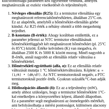
kulcsfontosságú paramétert kell figyelembe vennünk, amelyek
meghatározzák az eszköz viselkedését és teljesítményét.
Névleges ellenállás (R25):
Ez a termisztor ellenállása egy
meghatározott referenciahőmérsékleten, általában 25°C-on.
Ez az alapérték, amelyből a hőmérséklet-ellenállás görbe
kiindul. Az R25 érték a néhány ohmtól a több megaohmig
terjedhet.
B-konstans (B-érték):
Ahogy korábban említettük, ez a
paraméter jellemzi az NTC termisztor ellenállásának
hőmérsékletfüggését két meghatározott hőmérséklet (pl. 25°C
és 85°C) között. Értéke kelvinben (K) van megadva, és
általában 2500 K és 5000 K között mozog. Minél nagyobb a
B-érték, annál nagyobb az ellenállás relatív változása a
hőmérséklettel.
Hőmérsékleti együttható (alfa, α):
Ez az ellenállás relatív
változását mutatja 1 °C hőmérsékletváltozásra. Képlete:
α =
. Az NTC termisztoroknál negatív, a PTC
(1/R) * (dR/dT)
termisztoroknál pozitív érték. Gyakran százalék/°C-ban adják
meg.
Hődisszipációs állandó (δ):
Ez az a teljesítmény (mW),
amely ahhoz szükséges, hogy a termisztor hőmérséklete 1°C-
kal emelkedjen a környezetéhez képest, állandó állapotban.
Ez a paraméter segít meghatározni az önmelegedés mértékét,
ami befolyásolhatja a mérési pontosságot, különösen alacsony