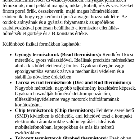
fémoxidok, mint például mangán, nikkel, kobalt, réz és vas. Ezeket
finom porrá őrlik, összekeverik, majd magas hőmérsékleten
szinterelik, hogy egy kerámia típusú anyagot hozzanak létre. Az
oxidok arányának és a gyártási folyamatnak az aprólékos
szabályozásával pontosan beállítható a termisztor ellenállás-
hőmérséklet görbéje és a B-konstans értéke.
Különböző fizikai formákban kaphatók:
Gyöngy termisztorok (Bead thermistors):
Rendkívül kicsi
méretűek, gyors válaszidővel. Ideálisak precíziós mérésekhez,
ahol a kis hőtehetetlenség fontos. Gyakran üvegbe vagy
epoxigyantába vannak zárva a mechanikai védelem és a
stabilitás növelése érdekében.
Tárcsa és rúd termisztorok (Disc and Rod thermistors):
Nagyobb méretűek, nagyobb teljesítmény kezelésére képesek.
Gyakran használják hőmérséklet-kompenzációra,
túlfeszültségvédelemre vagy motorok indítóáramának
korlátozására.
Chip termisztorok (Chip thermistors):
Felületre szerelhető
(SMD) kivitelben is elérhetők, ami lehetővé teszi a kompakt
elektronikai áramkörökbe való integrálást. Ideálisak
mobiltelefonokban, laptopokban és más kis méretű
eszközökben.
Tokozott termisztorok (Probed thermistors):
Ezek olyan