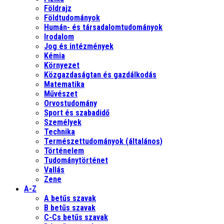
Földrajz
Földtudományok
Humán- és társadalomtudományok
Irodalom
Jog és intézmények
Kémia
Környezet
Közgazdaságtan és gazdálkodás
Matematika
Művészet
Orvostudomány
Sport és szabadidő
Személyek
Technika
Természettudományok (általános)
Történelem
Tudománytörténet
Vallás
Zene
A-Z
A betűs szavak
B betűs szavak
C-Cs betűs szavak