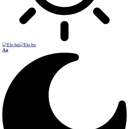
Font
Aa
Resizer