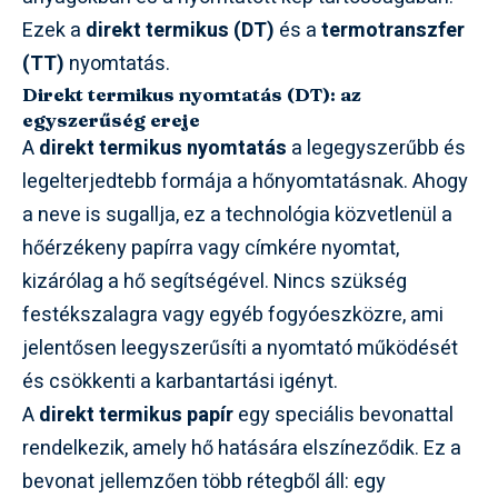
Ezek a
direkt termikus (DT)
és a
termotranszfer
(TT)
nyomtatás.
Direkt termikus nyomtatás (DT): az
egyszerűség ereje
A
direkt termikus nyomtatás
a legegyszerűbb és
legelterjedtebb formája a hőnyomtatásnak. Ahogy
a neve is sugallja, ez a technológia közvetlenül a
hőérzékeny papírra vagy címkére nyomtat,
kizárólag a hő segítségével. Nincs szükség
festékszalagra vagy egyéb fogyóeszközre, ami
jelentősen leegyszerűsíti a nyomtató működését
és csökkenti a karbantartási igényt.
A
direkt termikus papír
egy speciális bevonattal
rendelkezik, amely hő hatására elszíneződik. Ez a
bevonat jellemzően több rétegből áll: egy