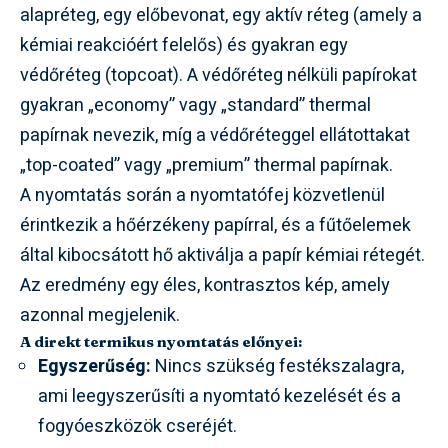
alapréteg, egy előbevonat, egy aktív réteg (amely a
kémiai reakcióért felelős) és gyakran egy
védőréteg (topcoat). A védőréteg nélküli papírokat
gyakran „economy” vagy „standard” thermal
papírnak nevezik, míg a védőréteggel ellátottakat
„top-coated” vagy „premium” thermal papírnak.
A nyomtatás során a nyomtatófej közvetlenül
érintkezik a hőérzékeny papírral, és a fűtőelemek
által kibocsátott hő aktiválja a papír kémiai rétegét.
Az eredmény egy éles, kontrasztos kép, amely
azonnal megjelenik.
A direkt termikus nyomtatás előnyei:
Egyszerűség:
Nincs szükség festékszalagra,
ami leegyszerűsíti a nyomtató kezelését és a
fogyóeszközök cseréjét.