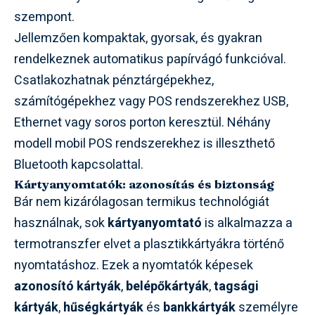
szempont.
Jellemzően kompaktak, gyorsak, és gyakran
rendelkeznek automatikus papírvágó funkcióval.
Csatlakozhatnak pénztárgépekhez,
számítógépekhez vagy POS rendszerekhez USB,
Ethernet vagy soros porton keresztül. Néhány
modell mobil POS rendszerekhez is illeszthető
Bluetooth kapcsolattal.
Kártyanyomtatók: azonosítás és biztonság
Bár nem kizárólagosan termikus technológiát
használnak, sok
kártyanyomtató
is alkalmazza a
termotranszfer elvet a plasztikkártyákra történő
nyomtatáshoz. Ezek a nyomtatók képesek
azonosító kártyák
,
belépőkártyák
,
tagsági
kártyák
,
hűségkártyák
és
bankkártyák
személyre