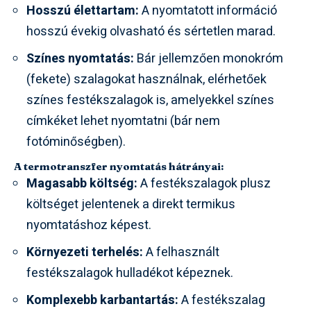
Hosszú élettartam:
A nyomtatott információ
hosszú évekig olvasható és sértetlen marad.
Színes nyomtatás:
Bár jellemzően monokróm
(fekete) szalagokat használnak, elérhetőek
színes festékszalagok is, amelyekkel színes
címkéket lehet nyomtatni (bár nem
fotóminőségben).
A termotranszfer nyomtatás hátrányai:
Magasabb költség:
A festékszalagok plusz
költséget jelentenek a direkt termikus
nyomtatáshoz képest.
Környezeti terhelés:
A felhasznált
festékszalagok hulladékot képeznek.
Komplexebb karbantartás:
A festékszalag