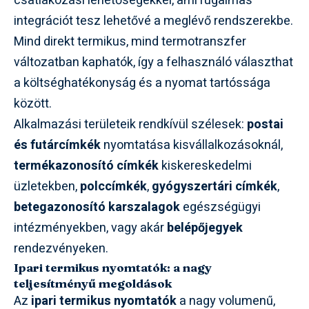
csatlakozási lehetőségekkel, ami rugalmas
integrációt tesz lehetővé a meglévő rendszerekbe.
Mind direkt termikus, mind termotranszfer
változatban kaphatók, így a felhasználó választhat
a költséghatékonyság és a nyomat tartóssága
között.
Alkalmazási területeik rendkívül szélesek:
postai
és futárcímkék
nyomtatása kisvállalkozásoknál,
termékazonosító címkék
kiskereskedelmi
üzletekben,
polccímkék
,
gyógyszertári címkék
,
betegazonosító karszalagok
egészségügyi
intézményekben, vagy akár
belépőjegyek
rendezvényeken.
Ipari termikus nyomtatók: a nagy
teljesítményű megoldások
Az
ipari termikus nyomtatók
a nagy volumenű,