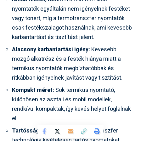
nyomtatók egyáltalán nem igényelnek festéket
vagy tonert, míg a termotranszfer nyomtatók
csak festékszalagot használnak, ami kevesebb
karbantartást és tisztítást jelent.
Alacsony karbantartási igény:
Kevesebb
mozgó alkatrész és a festék hiánya miatt a
termikus nyomtatók megbízhatóbbak és
ritkábban igényelnek javítást vagy tisztítást.
Kompakt méret:
Sok termikus nyomtató,
különösen az asztali és mobil modellek,
rendkívül kompaktak, így kevés helyet foglalnak
el.
Tartósság (TT esetén):
A termotranszfer
technológia kivételesen tartós nyomatokat