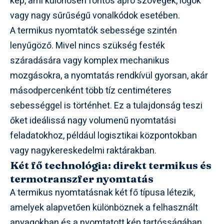
kép, ami különösen fontos apró szövegek, logók
vagy nagy sűrűségű vonalkódok esetében.
A termikus nyomtatók sebessége szintén
lenyűgöző. Mivel nincs szükség festék
száradására vagy komplex mechanikus
mozgásokra, a nyomtatás rendkívül gyorsan, akár
másodpercenként több tíz centiméteres
sebességgel is történhet. Ez a tulajdonság teszi
őket ideálissá nagy volumenű nyomtatási
feladatokhoz, például logisztikai központokban
vagy nagykereskedelmi raktárakban.
Két fő technológia: direkt termikus és
termotranszfer nyomtatás
A termikus nyomtatásnak két fő típusa létezik,
amelyek alapvetően különböznek a felhasznált
anyagokban és a nyomtatott kép tartósságában.