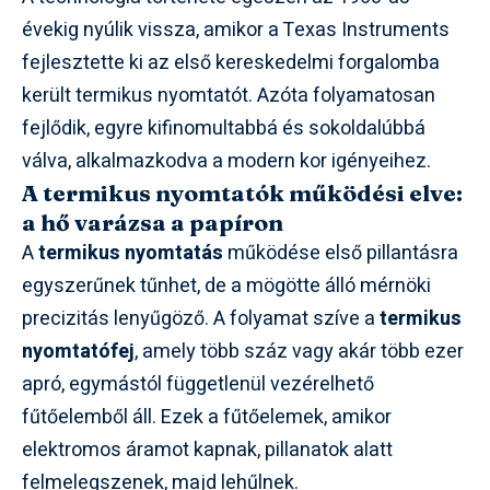
évekig nyúlik vissza, amikor a Texas Instruments
fejlesztette ki az első kereskedelmi forgalomba
került termikus nyomtatót. Azóta folyamatosan
fejlődik, egyre kifinomultabbá és sokoldalúbbá
válva, alkalmazkodva a modern kor igényeihez.
A termikus nyomtatók működési elve:
a hő varázsa a papíron
A
termikus nyomtatás
működése első pillantásra
egyszerűnek tűnhet, de a mögötte álló mérnöki
precizitás lenyűgöző. A folyamat szíve a
termikus
nyomtatófej
, amely több száz vagy akár több ezer
apró, egymástól függetlenül vezérelhető
fűtőelemből áll. Ezek a fűtőelemek, amikor
elektromos áramot kapnak, pillanatok alatt
felmelegszenek, majd lehűlnek.