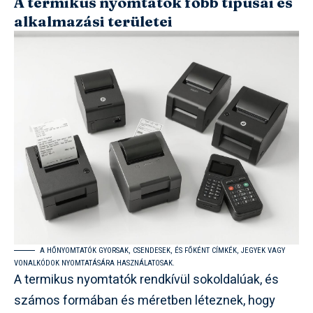
A termikus nyomtatók főbb típusai és
alkalmazási területei
A HŐNYOMTATÓK GYORSAK, CSENDESEK, ÉS FŐKÉNT CÍMKÉK, JEGYEK VAGY
VONALKÓDOK NYOMTATÁSÁRA HASZNÁLATOSAK.
A termikus nyomtatók rendkívül sokoldalúak, és
számos formában és méretben léteznek, hogy