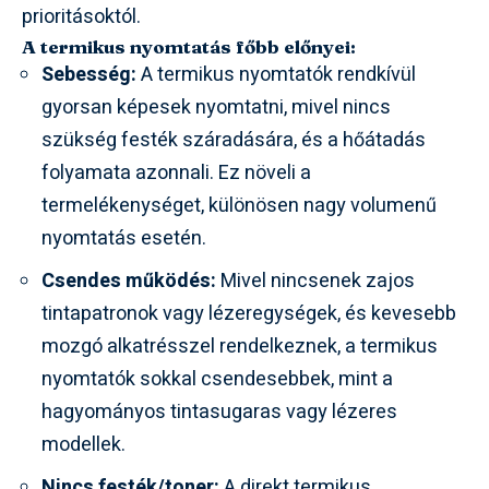
prioritásoktól.
A termikus nyomtatás főbb előnyei:
Sebesség:
A termikus nyomtatók rendkívül
gyorsan képesek nyomtatni, mivel nincs
szükség festék száradására, és a hőátadás
folyamata azonnali. Ez növeli a
termelékenységet, különösen nagy volumenű
nyomtatás esetén.
Csendes működés:
Mivel nincsenek zajos
tintapatronok vagy lézeregységek, és kevesebb
mozgó alkatrésszel rendelkeznek, a termikus
nyomtatók sokkal csendesebbek, mint a
hagyományos tintasugaras vagy lézeres
modellek.
Nincs festék/toner:
A direkt termikus