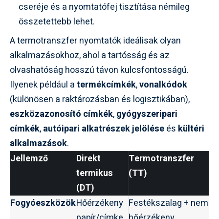
cseréje és a nyomtatófej tisztítása némileg
összetettebb lehet.
A termotranszfer nyomtatók ideálisak olyan
alkalmazásokhoz, ahol a tartósság és az
olvashatóság hosszú távon kulcsfontosságú.
Ilyenek például a
termékcímkék
,
vonalkódok
(különösen a raktározásban és logisztikában),
eszközazonosító címkék
,
gyógyszeripari
címkék
,
autóipari alkatrészek jelölése
és
kültéri
alkalmazások
.
Jellemző
Direkt
Termotranszfer
termikus
(TT)
(DT)
Fogyóeszközök
Hőérzékeny
Festékszalag + nem
papír/címke
hőérzékeny