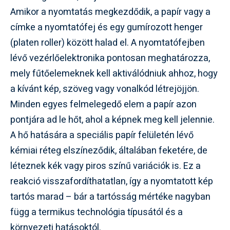
Amikor a nyomtatás megkezdődik, a papír vagy a
címke a nyomtatófej és egy gumírozott henger
(platen roller) között halad el. A nyomtatófejben
lévő vezérlőelektronika pontosan meghatározza,
mely fűtőelemeknek kell aktiválódniuk ahhoz, hogy
a kívánt kép, szöveg vagy vonalkód létrejöjjön.
Minden egyes felmelegedő elem a papír azon
pontjára ad le hőt, ahol a képnek meg kell jelennie.
A hő hatására a speciális papír felületén lévő
kémiai réteg elszíneződik, általában feketére, de
léteznek kék vagy piros színű variációk is. Ez a
reakció visszafordíthatatlan, így a nyomtatott kép
tartós marad – bár a tartósság mértéke nagyban
függ a termikus technológia típusától és a
környezeti hatásoktól.