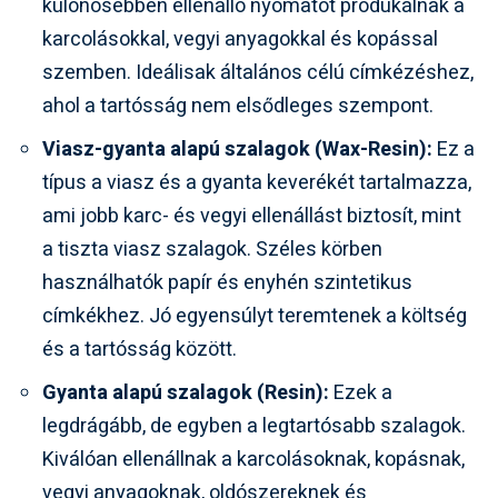
különösebben ellenálló nyomatot produkálnak a
karcolásokkal, vegyi anyagokkal és kopással
szemben. Ideálisak általános célú címkézéshez,
ahol a tartósság nem elsődleges szempont.
Viasz-gyanta alapú szalagok (Wax-Resin):
Ez a
típus a viasz és a gyanta keverékét tartalmazza,
ami jobb karc- és vegyi ellenállást biztosít, mint
a tiszta viasz szalagok. Széles körben
használhatók papír és enyhén szintetikus
címkékhez. Jó egyensúlyt teremtenek a költség
és a tartósság között.
Gyanta alapú szalagok (Resin):
Ezek a
legdrágább, de egyben a legtartósabb szalagok.
Kiválóan ellenállnak a karcolásoknak, kopásnak,
vegyi anyagoknak, oldószereknek és