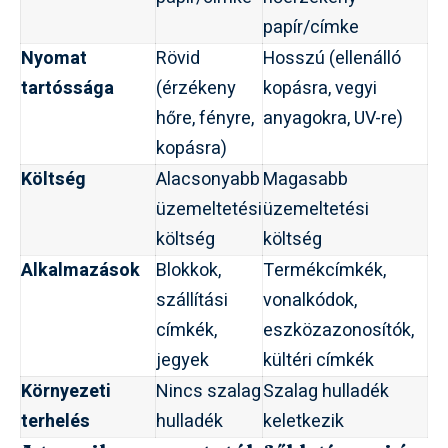
papír/címke
Nyomat
Rövid
Hosszú (ellenálló
tartóssága
(érzékeny
kopásra, vegyi
hőre, fényre,
anyagokra, UV-re)
kopásra)
Költség
Alacsonyabb
Magasabb
üzemeltetési
üzemeltetési
költség
költség
Alkalmazások
Blokkok,
Termékcímkék,
szállítási
vonalkódok,
címkék,
eszközazonosítók,
jegyek
kültéri címkék
Környezeti
Nincs szalag
Szalag hulladék
terhelés
hulladék
keletkezik