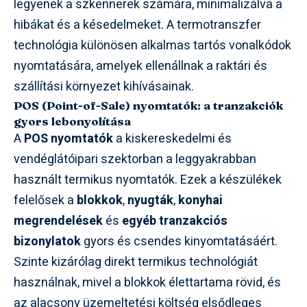
legyenek a szkennerek számára, minimalizálva a
hibákat és a késedelmeket. A termotranszfer
technológia különösen alkalmas tartós vonalkódok
nyomtatására, amelyek ellenállnak a raktári és
szállítási környezet kihívásainak.
POS (Point-of-Sale) nyomtatók: a tranzakciók
gyors lebonyolítása
A
POS nyomtatók
a kiskereskedelmi és
vendéglátóipari szektorban a leggyakrabban
használt termikus nyomtatók. Ezek a készülékek
felelősek a
blokkok
,
nyugták
,
konyhai
megrendelések
és
egyéb tranzakciós
bizonylatok
gyors és csendes kinyomtatásáért.
Szinte kizárólag direkt termikus technológiát
használnak, mivel a blokkok élettartama rövid, és
az alacsony üzemeltetési költség elsődleges