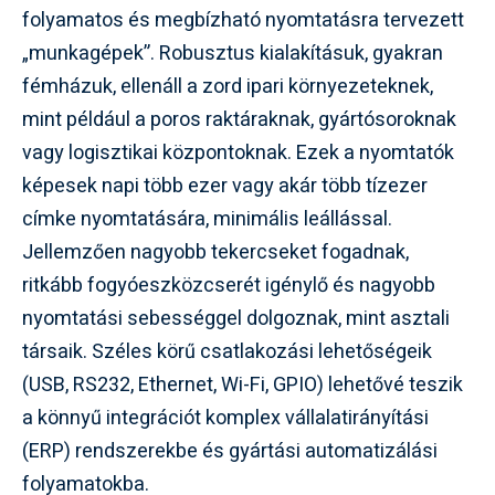
folyamatos és megbízható nyomtatásra tervezett
„munkagépek”. Robusztus kialakításuk, gyakran
fémházuk, ellenáll a zord ipari környezeteknek,
mint például a poros raktáraknak, gyártósoroknak
vagy logisztikai központoknak. Ezek a nyomtatók
képesek napi több ezer vagy akár több tízezer
címke nyomtatására, minimális leállással.
Jellemzően nagyobb tekercseket fogadnak,
ritkább fogyóeszközcserét igénylő és nagyobb
nyomtatási sebességgel dolgoznak, mint asztali
társaik. Széles körű csatlakozási lehetőségeik
(USB, RS232, Ethernet, Wi-Fi, GPIO) lehetővé teszik
a könnyű integrációt komplex vállalatirányítási
(ERP) rendszerekbe és gyártási automatizálási
folyamatokba.