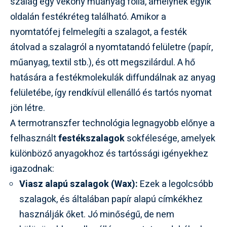
szalag egy vékony műanyag fólia, amelynek egyik
oldalán festékréteg található. Amikor a
nyomtatófej felmelegíti a szalagot, a festék
átolvad a szalagról a nyomtatandó felületre (papír,
műanyag, textil stb.), és ott megszilárdul. A hő
hatására a festékmolekulák diffundálnak az anyag
felületébe, így rendkívül ellenálló és tartós nyomat
jön létre.
A termotranszfer technológia legnagyobb előnye a
felhasznált
festékszalagok
sokfélesége, amelyek
különböző anyagokhoz és tartóssági igényekhez
igazodnak:
Viasz alapú szalagok (Wax):
Ezek a legolcsóbb
szalagok, és általában papír alapú címkékhez
használják őket. Jó minőségű, de nem