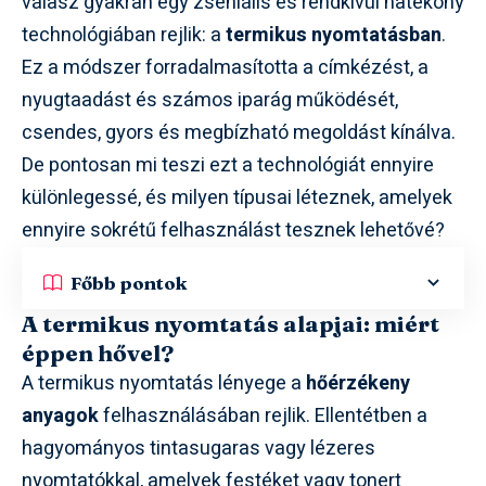
válasz gyakran egy zseniális és rendkívül hatékony
technológiában rejlik: a
termikus nyomtatásban
.
Ez a módszer forradalmasította a címkézést, a
nyugtaadást és számos iparág működését,
csendes, gyors és megbízható megoldást kínálva.
De pontosan mi teszi ezt a technológiát ennyire
különlegessé, és milyen típusai léteznek, amelyek
ennyire sokrétű felhasználást tesznek lehetővé?
Főbb pontok
A termikus nyomtatás alapjai: miért
éppen hővel?
A termikus nyomtatás lényege a
hőérzékeny
anyagok
felhasználásában rejlik. Ellentétben a
hagyományos tintasugaras vagy lézeres
nyomtatókkal, amelyek festéket vagy tonert