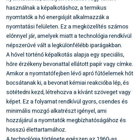
használnak a képalkotáshoz, a termikus
nyomtatók a hő energiáját alkalmazzák a
nyomtatási felületen. Ez a megközelítés számos
előnnyel jár, amelyek miatt a technológia rendkívül
népszerűvé vált a legkülönfélébb iparágakban.
A hővel történő képalkotás alapja egy speciális,
hőre érzékeny bevonattal ellátott papír vagy címke.
Amikor a nyomtatófejben lévő apró fűtőelemek hőt
bocsátanak ki, a bevonat kémiai reakcióba lép, és
sötétedni kezd, létrehozva a kívánt szöveget vagy
képet. Ez a folyamat rendkívül gyors, csendes és
minimális mozgó alkatrészt igényel, ami
hozzájárul a nyomtatók megbízhatóságához és
hosszú élettartamához.
A technológia története egészen az 1960-as