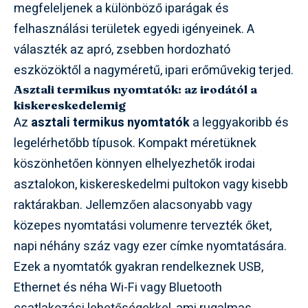
megfeleljenek a különböző iparágak és
felhasználási területek egyedi igényeinek. A
választék az apró, zsebben hordozható
eszközöktől a nagyméretű, ipari erőművekig terjed.
Asztali termikus nyomtatók: az irodától a
kiskereskedelemig
Az
asztali termikus nyomtatók
a leggyakoribb és
legelérhetőbb típusok. Kompakt méretüknek
köszönhetően könnyen elhelyezhetők irodai
asztalokon, kiskereskedelmi pultokon vagy kisebb
raktárakban. Jellemzően alacsonyabb vagy
közepes nyomtatási volumenre tervezték őket,
napi néhány száz vagy ezer címke nyomtatására.
Ezek a nyomtatók gyakran rendelkeznek USB,
Ethernet és néha Wi-Fi vagy Bluetooth