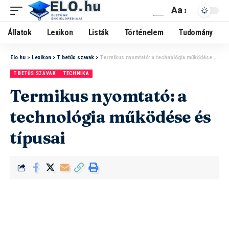
Aa
Állatok
Lexikon
Listák
Történelem
Tudomány
Elo.hu
>
Lexikon
>
T betűs szavak
>
Termikus nyomtató: a technológia működése és típusai
T BETŰS SZAVAK
TECHNIKA
Termikus nyomtató: a
technológia működése és
típusai