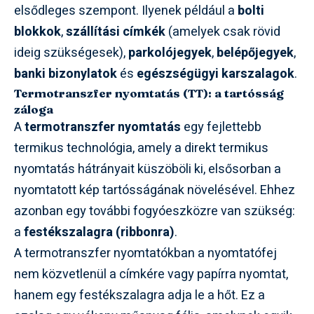
elsődleges szempont. Ilyenek például a
bolti
blokkok
,
szállítási címkék
(amelyek csak rövid
ideig szükségesek),
parkolójegyek
,
belépőjegyek
,
banki bizonylatok
és
egészségügyi karszalagok
.
Termotranszfer nyomtatás (TT): a tartósság
záloga
A
termotranszfer nyomtatás
egy fejlettebb
termikus technológia, amely a direkt termikus
nyomtatás hátrányait küszöböli ki, elsősorban a
nyomtatott kép tartósságának növelésével. Ehhez
azonban egy további fogyóeszközre van szükség:
a
festékszalagra (ribbonra)
.
A termotranszfer nyomtatókban a nyomtatófej
nem közvetlenül a címkére vagy papírra nyomtat,
hanem egy festékszalagra adja le a hőt. Ez a