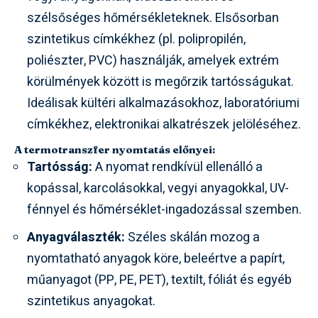
szélsőséges hőmérsékleteknek. Elsősorban
szintetikus címkékhez (pl. polipropilén,
poliészter, PVC) használják, amelyek extrém
körülmények között is megőrzik tartósságukat.
Ideálisak kültéri alkalmazásokhoz, laboratóriumi
címkékhez, elektronikai alkatrészek jelöléséhez.
A termotranszfer nyomtatás előnyei:
Tartósság:
A nyomat rendkívül ellenálló a
kopással, karcolásokkal, vegyi anyagokkal, UV-
fénnyel és hőmérséklet-ingadozással szemben.
Anyagválaszték:
Széles skálán mozog a
nyomtatható anyagok köre, beleértve a papírt,
műanyagot (PP, PE, PET), textilt, fóliát és egyéb
szintetikus anyagokat.