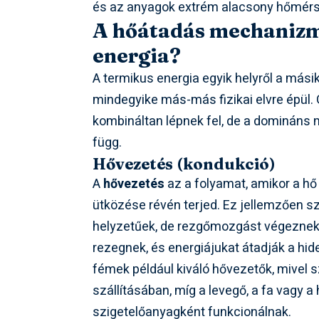
és az anyagok extrém alacsony hőmérsé
A hőátadás mechanizmu
energia?
A termikus energia egyik helyről a más
mindegyike más-más fizikai elvre épül
kombináltan lépnek fel, de a domináns
függ.
Hővezetés (kondukció)
A
hővezetés
az a folyamat, amikor a hő
ütközése révén terjed. Ez jellemzően sz
helyzetűek, de rezgőmozgást végeznek
rezegnek, és energiájukat átadják a h
fémek például kiváló hővezetők, mivel s
szállításában, míg a levegő, a fa vagy a
szigetelőanyagként funkcionálnak.