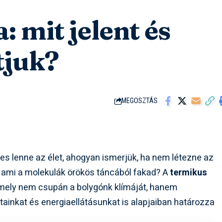
 mit jelent és
tjuk?
MEGOSZTÁS
éges lenne az élet, ahogyan ismerjük, ha nem létezne az
ő, ami a molekulák örökös táncából fakad? A
termikus
amely nem csupán a bolygónk klímáját, hanem
tainkat és energiaellátásunkat is alapjaiban határozza