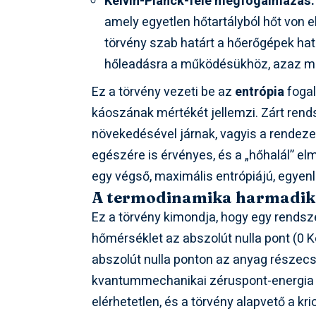
Kelvin-Planck-féle megfogalmazás:
amely egyetlen hőtartályból hőt von e
törvény szab határt a hőerőgépek h
hőleadásra a működésükhöz, azaz mié
Ez a törvény vezeti be az
entrópia
fogal
káoszának mértékét jellemzi. Zárt ren
növekedésével járnak, vagyis a rendeze
egészére is érvényes, és a „hőhalál” el
egy végső, maximális entrópiájú, egyenl
A termodinamika harmadik fő
Ez a törvény kimondja, hogy egy rendsze
hőmérséklet az abszolút nulla pont (0 Ke
abszolút nulla ponton az anyag részecs
kvantummechanikai zéruspont-energia mé
elérhetetlen, és a törvény alapvető a 