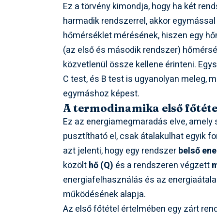
Ez a törvény kimondja, hogy ha két ren
harmadik rendszerrel, akkor egymással 
hőmérséklet mérésének, hiszen egy hő
(az első és második rendszer) hőmérsé
közvetlenül össze kellene érinteni. Eg
C test, és B test is ugyanolyan meleg, m
egymáshoz képest.
A termodinamika első főtét
Ez az energiamegmaradás elve, amely s
pusztítható el, csak átalakulhat egyik
azt jelenti, hogy egy rendszer
belső ene
közölt
hő (Q)
és a rendszeren végzett
m
energiafelhasználás és az energiaátal
működésének alapja.
Az első főtétel értelmében egy zárt ren