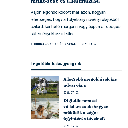
működése és alkalmazása
Vajon elgondolkodott már azon, hogyan
lehetséges, hogy a folyékony növényi olajokból
szilárd, kenhető margarin vagy éppen a ropogós
süteményekhez ideális…
TECHNIKA
Z-ZS BETŰS SZAVAK
2025. 09. 27.
Legutóbbi tudásgyöngyök
A legjobb megoldások kis
udvarokra
2026. 07. 07.
Digitális nomád
vállalkozások: hogyan
működik a céges
ügyintézés távolról?
2026. 06. 22.