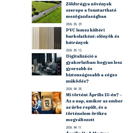
Zöldtrágya növények
szerepe a fenntartható
mezőgazdaságban
2026. 05. 29.
PVC lemez kültéri
burkolatként: előnyök és
hátrányok
2026. 05. 12.
Digitalizáció a
gyakorlatban: hogyan lesz
gyorsabb és
biztonságosabb a céges
működés?
2026. 04. 20.
Mi történt Április 12-én? –
Az a nap, amikor az ember
az űrbe repült, és a
történelem örökre
megváltozott
2026. 04. 11.