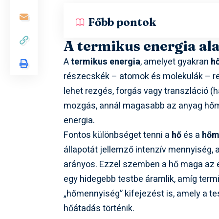
Főbb pontok
A termikus energia ala
A
termikus energia
, amelyet gyakran
h
részecskék – atomok és molekulák – r
lehet rezgés, forgás vagy transzláció 
mozgás, annál magasabb az anyag hőmér
energia.
Fontos különbséget tenni a
hő
és a
hőm
állapotát jellemző intenzív mennyiség,
arányos. Ezzel szemben a hő maga az e
egy hidegebb testbe áramlik, amíg term
„hőmennyiség” kifejezést is, amely a tes
hőátadás történik.