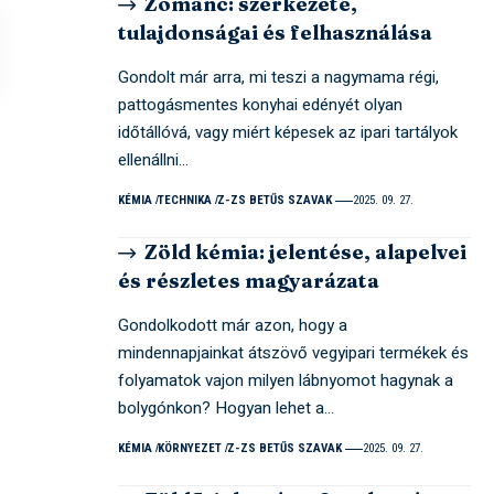
Zománc: szerkezete,
tulajdonságai és felhasználása
Gondolt már arra, mi teszi a nagymama régi,
pattogásmentes konyhai edényét olyan
időtállóvá, vagy miért képesek az ipari tartályok
ellenállni…
KÉMIA
TECHNIKA
Z-ZS BETŰS SZAVAK
2025. 09. 27.
Zöld kémia: jelentése, alapelvei
és részletes magyarázata
Gondolkodott már azon, hogy a
mindennapjainkat átszövő vegyipari termékek és
folyamatok vajon milyen lábnyomot hagynak a
bolygónkon? Hogyan lehet a…
KÉMIA
KÖRNYEZET
Z-ZS BETŰS SZAVAK
2025. 09. 27.