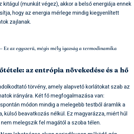
az kitágul (munkát végez), akkor a belső energiája ennek
sítja, hogy az energia mérlege mindig kiegyenlített
atok zajlanak.
” – Ez az egyszerű, mégis mély igazság a termodinamika
étele: az entrópia növekedése és a hő
ndolkodtató törvény, amely alapvető korlátokat szab az
matok irányára. Két fő megfogalmazása van:
spontán módon mindig a melegebb testből áramlik a
a, külső beavatkozás nélkül. Ez magyarázza, miért hűl
ért nem melegszik fel magától a szoba télen.