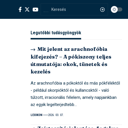
Legutóbbi tudásgyöngyök
Mit jelent az arachnofóbia
kifejezés? – A pókiszony teljes
útmutatója: okok, tünetek és
kezelés
Az arachnofóbia a pókoktól és más pókféléktől
- például skorpióktól és kullancsktól - való
túlzott, irracionális félelem, amely napjainkban
az egyik legelterjedtebb…
LEXIKON
2026. 03. 07.