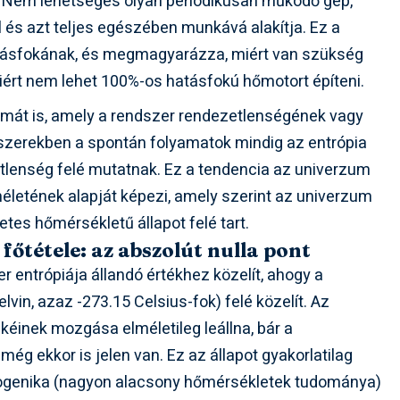
Nem lehetséges olyan periodikusan működő gép,
l és azt teljes egészében munkává alakítja. Ez a
atásfokának, és megmagyarázza, miért van szükség
rt nem lehet 100%-os hatásfokú hőmotort építeni.
mát is, amely a rendszer rendezetlenségének vagy
dszerekben a spontán folyamatok mindig az entrópia
tlenség felé mutatnak. Ez a tendencia az univerzum
méletének alapját képezi, amely szerint az univerzum
etes hőmérsékletű állapot felé tart.
tétele: az abszolút nulla pont
r entrópiája állandó értékhez közelít, ahogy a
lvin, azaz -273.15 Celsius-fok) felé közelít. Az
kéinek mozgása elméletileg leállna, bár a
g ekkor is jelen van. Ez az állapot gyakorlatilag
kriogenika (nagyon alacsony hőmérsékletek tudománya)