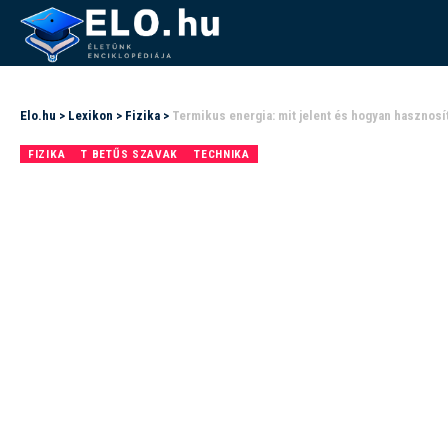
Elo.hu
>
Lexikon
>
Fizika
>
Termikus energia: mit jelent és hogyan hasznosí
FIZIKA
T BETŰS SZAVAK
TECHNIKA