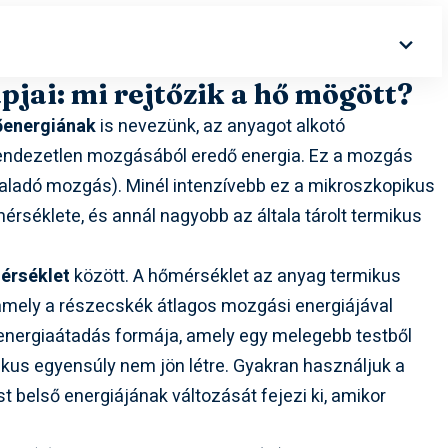
pjai: mi rejtőzik a hő mögött?
őenergiának
is nevezünk, az anyagot alkotó
endezetlen mozgásából eredő energia. Ez a mozgás
(haladó mozgás). Minél intenzívebb ez a mikroszkopikus
séklete, és annál nagyobb az általa tárolt termikus
érséklet
között. A hőmérséklet az anyag termikus
 amely a részecskék átlagos mozgási energiájával
nergiaátadás formája, amely egy melegebb testből
ikus egyensúly nem jön létre. Gyakran használjuk a
t belső energiájának változását fejezi ki, amikor