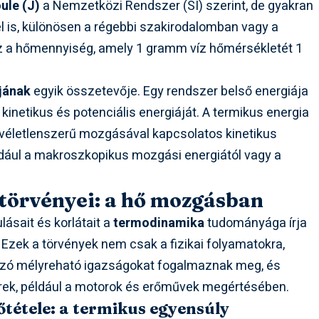
ule (J)
a Nemzetközi Rendszer (SI) szerint, de gyakran
 is, különösen a régebbi szakirodalomban vagy a
z a hőmennyiség, amely 1 gramm víz hőmérsékletét 1
jának
egyik összetevője. Egy rendszer belső energiája
inetikus és potenciális energiáját. A termikus energia
 véletlenszerű mozgásával kapcsolatos kinetikus
ldául a makroszkopikus mozgási energiától vagy a
törvényei: a hő mozgásban
lásait és korlátait a
termodinamika
tudományága írja
. Ezek a törvények nem csak a fizikai folyamatokra,
zó mélyreható igazságokat fogalmaznak meg, és
erek, például a motorok és erőművek megértésében.
tétele: a termikus egyensúly