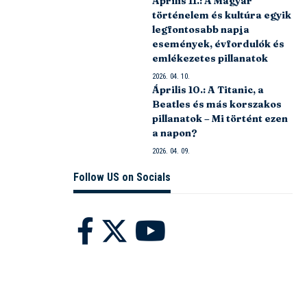
Április 11.: A Magyar
történelem és kultúra egyik
legfontosabb napja
események, évfordulók és
emlékezetes pillanatok
2026. 04. 10.
Április 10.: A Titanic, a
Beatles és más korszakos
pillanatok – Mi történt ezen
a napon?
2026. 04. 09.
Follow US on Socials