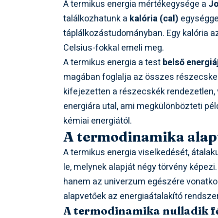
A termikus energia mértékegysége a
Jo
találkozhatunk a
kalória (cal)
egységgel
táplálkozástudományban. Egy kalória a
Celsius-fokkal emeli meg.
A termikus energia a test
belső energiá
magában foglalja az összes részecske k
kifejezetten a részecskék rendezetlen,
energiára utal, ami megkülönbözteti pé
kémiai energiától.
A termodinamika alap
A termikus energia viselkedését, átalaku
le, melynek alapját négy törvény képezi
hanem az univerzum egészére vonatko
alapvetőek az energiaátalakító rendsz
A termodinamika nulladik fő