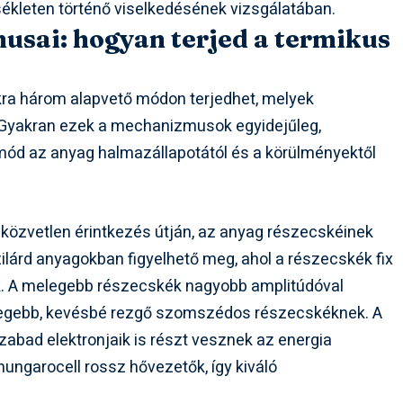
kleten történő viselkedésének vizsgálatában.
sai: hogyan terjed a termikus
ikra három alapvető módon terjedhet, melyek
. Gyakran ezek a mechanizmusok egyidejűleg,
 mód az anyag halmazállapotától és a körülményektől
 közvetlen érintkezés útján, az anyag részecskéinek
ilárd anyagokban figyelhető meg, ahol a részecskék fix
. A melegebb részecskék nagyobb amplitúdóval
idegebb, kevésbé rezgő szomszédos részecskéknek. A
zabad elektronjaik is részt vesznek az energia
 hungarocell rossz hővezetők, így kiváló