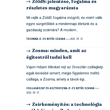
ZöldS: jelentése, fogalma és
részletes magyarázata
Mi rejlik a ZöldS fogalma mögött, és miért válik
egyre sürgetőbbé a mindennapi életünk és a
gazdaság számára? A modern…
TECHNIKA
Z-ZS BETŰS SZAVAK
2025. 09. 27.
Zosma: minden, amit az
égitestről tudni kell
Vajon milyen titkokat rejt az Oroszlán csillagkép
egyik kevésbé ismert, mégis figyelemre méltó
csillaga, a Zosma, amely a távoli égi…
CSILLAGÁSZAT ÉS ASZTROFIZIKA
Z-ZS BETŰS SZAVAK
2025. 09. 27.
Zsírkeményítés: a technológia