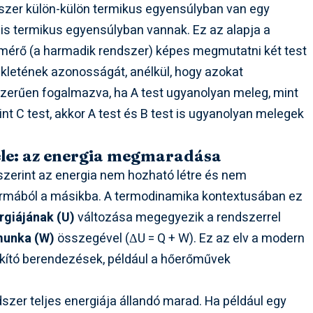
dszer külön-külön termikus egyensúlyban van egy
is termikus egyensúlyban vannak. Ez az alapja a
mérő (a harmadik rendszer) képes megmutatni két test
kletének azonosságát, anélkül, hogy azokat
yszerűen fogalmazva, ha A test ugyanolyan meleg, mint
int C test, akkor A test és B test is ugyanolyan melegek
ele: az energia megmaradása
zerint az energia nem hozható létre és nem
 formából a másikba. A termodinamika kontextusában ez
rgiájának (U)
változása megegyezik a rendszerrel
unka (W)
összegével (ΔU = Q + W). Ez az elv a modern
akító berendezések, például a hőerőművek
dszer teljes energiája állandó marad. Ha például egy