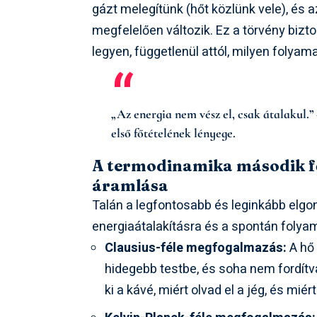
gázt melegítünk (hőt közlünk vele), és 
megfelelően változik. Ez a törvény bizto
legyen, függetlenül attól, milyen folyam
„Az energia nem vész el, csak átalakul.
első főtételének lényege.
A termodinamika második főt
áramlása
Talán a legfontosabb és leginkább elgo
energiaátalakításra és a spontán folya
Clausius-féle megfogalmazás:
A hő 
hidegebb testbe, és soha nem fordítv
ki a kávé, miért olvad el a jég, és mi