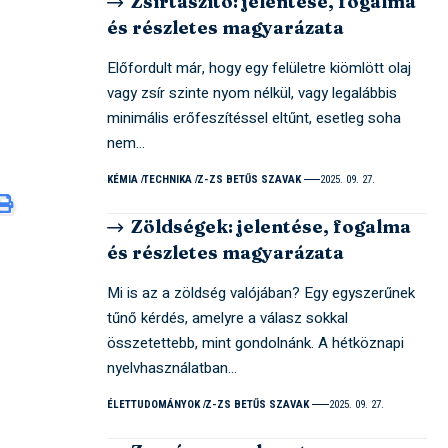
Zsírtaszító: jelentése, fogalma
és részletes magyarázata
Előfordult már, hogy egy felületre kiömlött olaj
vagy zsír szinte nyom nélkül, vagy legalábbis
minimális erőfeszítéssel eltűnt, esetleg soha
nem…
KÉMIA
TECHNIKA
Z-ZS BETŰS SZAVAK
2025. 09. 27.
Zöldségek: jelentése, fogalma
és részletes magyarázata
Mi is az a zöldség valójában? Egy egyszerűnek
tűnő kérdés, amelyre a válasz sokkal
összetettebb, mint gondolnánk. A hétköznapi
nyelvhasználatban…
ÉLETTUDOMÁNYOK
Z-ZS BETŰS SZAVAK
2025. 09. 27.