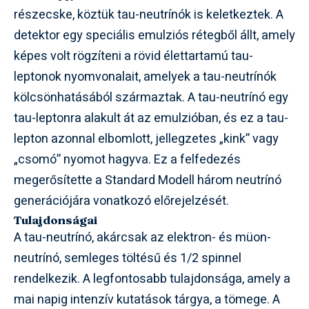
részecske, köztük tau-neutrínók is keletkeztek. A
detektor egy speciális emulziós rétegből állt, amely
képes volt rögzíteni a rövid élettartamú tau-
leptonok nyomvonalait, amelyek a tau-neutrínók
kölcsönhatásából származtak. A tau-neutrínó egy
tau-leptonra alakult át az emulzióban, és ez a tau-
lepton azonnal elbomlott, jellegzetes „kink” vagy
„csomó” nyomot hagyva. Ez a felfedezés
megerősítette a Standard Modell három neutrínó
generációjára vonatkozó előrejelzését.
Tulajdonságai
A tau-neutrínó, akárcsak az elektron- és müon-
neutrínó, semleges töltésű és 1/2 spinnel
rendelkezik. A legfontosabb tulajdonsága, amely a
mai napig intenzív kutatások tárgya, a tömege. A