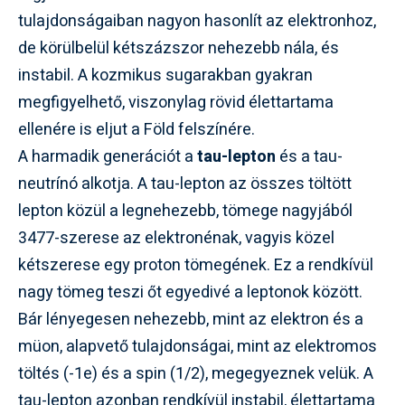
tulajdonságaiban nagyon hasonlít az elektronhoz,
de körülbelül kétszázszor nehezebb nála, és
instabil. A kozmikus sugarakban gyakran
megfigyelhető, viszonylag rövid élettartama
ellenére is eljut a Föld felszínére.
A harmadik generációt a
tau-lepton
és a tau-
neutrínó alkotja. A tau-lepton az összes töltött
lepton közül a legnehezebb, tömege nagyjából
3477-szerese az elektronénak, vagyis közel
kétszerese egy proton tömegének. Ez a rendkívül
nagy tömeg teszi őt egyedivé a leptonok között.
Bár lényegesen nehezebb, mint az elektron és a
müon, alapvető tulajdonságai, mint az elektromos
töltés (-1e) és a spin (1/2), megegyeznek velük. A
tau-lepton azonban rendkívül instabil, élettartama