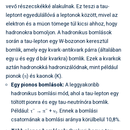
vevő részecskékké alakulnak. Ez teszi a tau-
leptont egyedülállóvá a leptonok között, mivel az
elektron és a müon tömege túl kicsi ahhoz, hogy
hadronokra bomoljon. A hadronikus bomlások
során a tau-lepton egy W-bozonon keresztül
bomlik, amely egy kvark-antikvark párra (általában
egy u és egy d bár kvarkra) bomlik. Ezek a kvarkok
aztán hadronokká hadronizálódnak, mint például
pionok (π) és kaonok (K).
Egy pionos bomlások:
A leggyakoribb
hadronikus bomlási mód, ahol a tau-lepton egy
töltött pionra és egy tau-neutrínóra bomlik.
–
–
Például: τ
→ π
+ ν
. Ennek a bomlási
τ
csatornának a bomlási aránya körülbelül 10,8%.