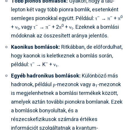
Több pionos bomlások:
Gyakori, hogy a tau-
lepton két vagy több pionra bomlik, esetenként
–
–
0
semleges pionokkal együtt. Például: τ
→ π
+ π
–
–
0
+ ν
, vagy τ
→ π
+ 2π
+ ν
. Ezeknek a bomlási
τ
τ
módoknak az összesített aránya jelentős.
Kaonikus bomlások:
Ritkábban, de előfordulhat,
hogy kaonok is keletkeznek a bomlás során,
–
–
például: τ
→ K
+ ν
.
τ
Egyéb hadronikus bomlások:
Különböző más
hadronok, például ρ-mezonok vagy a
-mezonok
1
is megjelenhetnek a bomlási termékek között,
amelyek aztán további pionokra bomlanak. Ezek
a bomlások bonyolultak, és a
részecskefizikusok számára értékes
információt szolgáltatnak a kvantum-