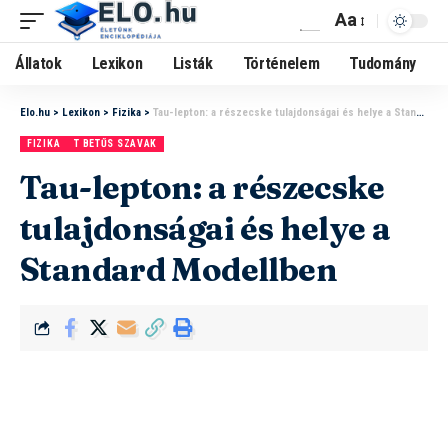
Aa
Állatok
Lexikon
Listák
Történelem
Tudomány
Elo.hu
>
Lexikon
>
Fizika
>
Tau-lepton: a részecske tulajdonságai és helye a Standard Modellben
FIZIKA
T BETŰS SZAVAK
Tau-lepton: a részecske
tulajdonságai és helye a
Standard Modellben