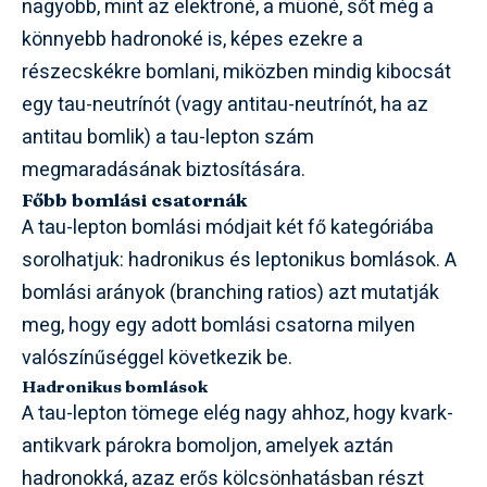
nagyobb, mint az elektroné, a müoné, sőt még a
könnyebb hadronoké is, képes ezekre a
részecskékre bomlani, miközben mindig kibocsát
egy tau-neutrínót (vagy antitau-neutrínót, ha az
antitau bomlik) a tau-lepton szám
megmaradásának biztosítására.
Főbb bomlási csatornák
A tau-lepton bomlási módjait két fő kategóriába
sorolhatjuk: hadronikus és leptonikus bomlások. A
bomlási arányok (branching ratios) azt mutatják
meg, hogy egy adott bomlási csatorna milyen
valószínűséggel következik be.
Hadronikus bomlások
A tau-lepton tömege elég nagy ahhoz, hogy kvark-
antikvark párokra bomoljon, amelyek aztán
hadronokká, azaz erős kölcsönhatásban részt