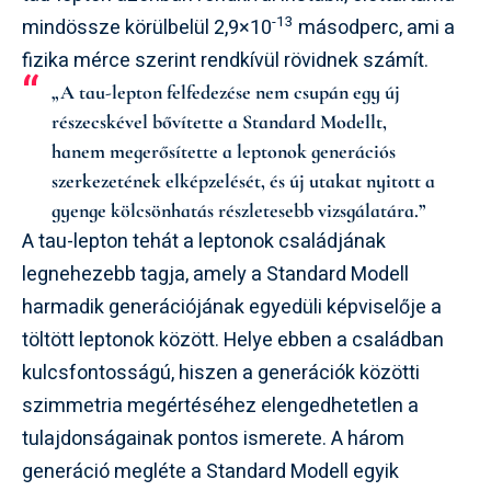
-13
mindössze körülbelül 2,9×10
másodperc, ami a
fizika mérce szerint rendkívül rövidnek számít.
„A tau-lepton felfedezése nem csupán egy új
részecskével bővítette a Standard Modellt,
hanem megerősítette a leptonok generációs
szerkezetének elképzelését, és új utakat nyitott a
gyenge kölcsönhatás részletesebb vizsgálatára.”
A tau-lepton tehát a leptonok családjának
legnehezebb tagja, amely a Standard Modell
harmadik generációjának egyedüli képviselője a
töltött leptonok között. Helye ebben a családban
kulcsfontosságú, hiszen a generációk közötti
szimmetria megértéséhez elengedhetetlen a
tulajdonságainak pontos ismerete. A három
generáció megléte a Standard Modell egyik