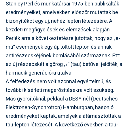
Stanley Perl és munkatársai 1975-ben publikálták
eredményeiket, amelyekben először mutattak be
bizonyítékot egy új, nehéz lepton létezésére. A
kezdeti megfigyelések és elemzések alapján
Perlék arra a következtetésre jutottak, hogy az „e-
mü” események egy új, töltött lepton és annak
antirészecskéjének bomlásából származnak. Ezt
az új részecskét a görög „τ” (tau) betűvel jelölték, a
harmadik generációra utalva.
A felfedezés nem volt azonnal egyértelmű, és
további kísérleti megerősítésekre volt szükség.
Más gyorsítóknál, például a DESY-nél (Deutsches
Elektronen-Synchrotron) Hamburgban, hasonló
eredményeket kaptak, amelyek alátámasztották a
tau-lepton létezését. A következő években a tau-