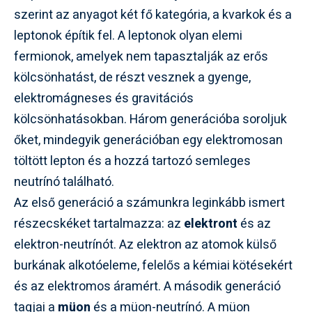
szerint az anyagot két fő kategória, a kvarkok és a
leptonok építik fel. A leptonok olyan elemi
fermionok, amelyek nem tapasztalják az erős
kölcsönhatást, de részt vesznek a gyenge,
elektromágneses és gravitációs
kölcsönhatásokban. Három generációba soroljuk
őket, mindegyik generációban egy elektromosan
töltött lepton és a hozzá tartozó semleges
neutrínó található.
Az első generáció a számunkra leginkább ismert
részecskéket tartalmazza: az
elektront
és az
elektron-neutrínót. Az elektron az atomok külső
burkának alkotóeleme, felelős a kémiai kötésekért
és az elektromos áramért. A második generáció
tagjai a
müon
és a müon-neutrínó. A müon