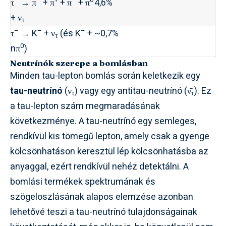
–
–
+
–
0
τ
→ π
+ π
+ π
+ π
4,6%
+ ν
τ
–
–
–
τ
→ K
+ ν
(és K
+
~0,7%
τ
0
nπ
)
Neutrínók szerepe a bomlásban
Minden tau-lepton bomlás során keletkezik egy
tau-neutrínó
(ν
) vagy egy antitau-neutrínó (ν̄
). Ez
τ
τ
a tau-lepton szám megmaradásának
következménye. A tau-neutrínó egy semleges,
rendkívül kis tömegű lepton, amely csak a gyenge
kölcsönhatáson keresztül lép kölcsönhatásba az
anyaggal, ezért rendkívül nehéz detektálni. A
bomlási termékek spektrumának és
szögeloszlásának alapos elemzése azonban
lehetővé teszi a tau-neutrínó tulajdonságainak