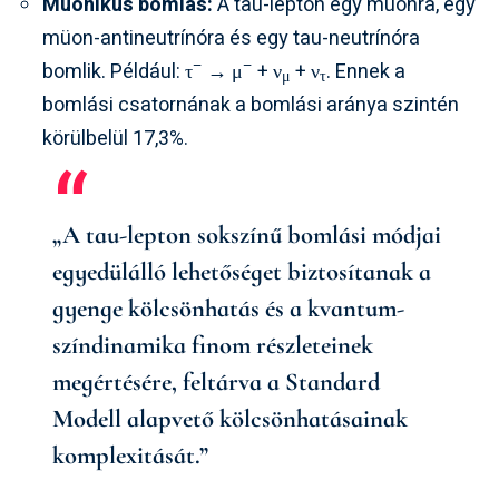
Müonikus bomlás:
A tau-lepton egy müonra, egy
müon-antineutrínóra és egy tau-neutrínóra
–
–
bomlik. Például: τ
→ μ
+ ν
+ ν
. Ennek a
μ
τ
bomlási csatornának a bomlási aránya szintén
körülbelül 17,3%.
„A tau-lepton sokszínű bomlási módjai
egyedülálló lehetőséget biztosítanak a
gyenge kölcsönhatás és a kvantum-
színdinamika finom részleteinek
megértésére, feltárva a Standard
Modell alapvető kölcsönhatásainak
komplexitását.”