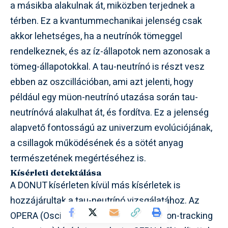
a másikba alakulnak át, miközben terjednek a
térben. Ez a kvantummechanikai jelenség csak
akkor lehetséges, ha a neutrínók tömeggel
rendelkeznek, és az íz-állapotok nem azonosak a
tömeg-állapotokkal. A tau-neutrínó is részt vesz
ebben az oszcillációban, ami azt jelenti, hogy
például egy müon-neutrínó utazása során tau-
neutrínóvá alakulhat át, és fordítva. Ez a jelenség
alapvető fontosságú az univerzum evolúciójának,
a csillagok működésének és a sötét anyag
természetének megértéséhez is.
Kísérleti detektálása
A DONUT kísérleten kívül más kísérletek is
hozzájárultak a tau-neutrínó vizsgálatához. Az
OPERA (Oscillation Project with Emulsion-tracking