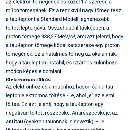
az elektron tömegének és közel 17-szerese a
müon tömegének. Ez a rendkívül nagy tömeg teszi
a tau-leptont a Standard Modell legnehezebb
töltött leptonjává. Összehasonlításképpen, a
proton tömege 938,27 MeV/c², ami azt jelenti, hogy
a tau-lepton tömege közel kétszerese egy proton
tömegének. Ez a hatalmas tömeg az oka annak,
hogy a tau-lepton instabil, és számos különböző
módon képes elbomlani.
Elektromos töltés
Az elektronhoz és a müonhoz hasonlóan a tau-
lepton elektromos töltése -1e, ahol „e” az elemi
töltés. Ez azt jelenti, hogy a tau-lepton egy
negatívan töltött részecske. Antirészecskéje, az
antitau
(gyakran tauonnak is nevezik), +1e