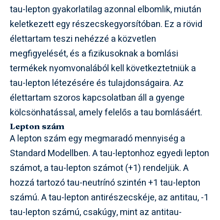
tau-lepton gyakorlatilag azonnal elbomlik, miután
keletkezett egy részecskegyorsítóban. Ez a rövid
élettartam teszi nehézzé a közvetlen
megfigyelését, és a fizikusoknak a bomlási
termékek nyomvonalából kell következtetniük a
tau-lepton létezésére és tulajdonságaira. Az
élettartam szoros kapcsolatban áll a gyenge
kölcsönhatással, amely felelős a tau bomlásáért.
Lepton szám
A lepton szám egy megmaradó mennyiség a
Standard Modellben. A tau-leptonhoz egyedi lepton
számot, a tau-lepton számot (+1) rendeljük. A
hozzá tartozó tau-neutrínó szintén +1 tau-lepton
számú. A tau-lepton antirészecskéje, az antitau, -1
tau-lepton számú, csakúgy, mint az antitau-