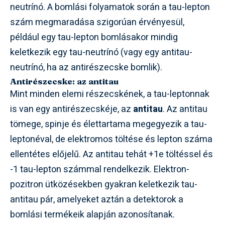
neutrínó. A bomlási folyamatok során a tau-lepton
szám megmaradása szigorúan érvényesül,
például egy tau-lepton bomlásakor mindig
keletkezik egy tau-neutrínó (vagy egy antitau-
neutrínó, ha az antirészecske bomlik).
Antirészecske: az antitau
Mint minden elemi részecskének, a tau-leptonnak
is van egy antirészecskéje, az
antitau
. Az antitau
tömege, spinje és élettartama megegyezik a tau-
leptonéval, de elektromos töltése és lepton száma
ellentétes előjelű. Az antitau tehát +1e töltéssel és
-1 tau-lepton számmal rendelkezik. Elektron-
pozitron ütközésekben gyakran keletkezik tau-
antitau pár, amelyeket aztán a detektorok a
bomlási termékeik alapján azonosítanak.