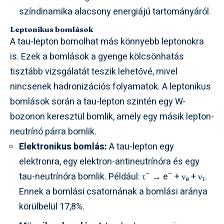
színdinamika alacsony energiájú tartományáról.
Leptonikus bomlások
A tau-lepton bomolhat más könnyebb leptonokra
is. Ezek a bomlások a gyenge kölcsönhatás
tisztább vizsgálatát teszik lehetővé, mivel
nincsenek hadronizációs folyamatok. A leptonikus
bomlások során a tau-lepton szintén egy W-
bozonon keresztül bomlik, amely egy másik lepton-
neutrínó párra bomlik.
Elektronikus bomlás:
A tau-lepton egy
elektronra, egy elektron-antineutrínóra és egy
–
–
tau-neutrínóra bomlik. Például: τ
→ e
+ ν
+ ν
.
e
τ
Ennek a bomlási csatornának a bomlási aránya
körülbelül 17,8%.