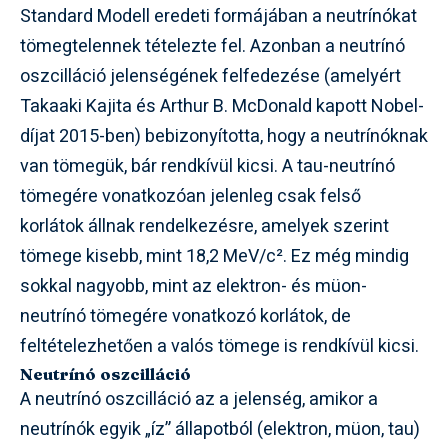
Standard Modell eredeti formájában a neutrínókat
tömegtelennek tételezte fel. Azonban a neutrínó
oszcilláció jelenségének felfedezése (amelyért
Takaaki Kajita és Arthur B. McDonald kapott Nobel-
díjat 2015-ben) bebizonyította, hogy a neutrínóknak
van tömegük, bár rendkívül kicsi. A tau-neutrínó
tömegére vonatkozóan jelenleg csak felső
korlátok állnak rendelkezésre, amelyek szerint
tömege kisebb, mint 18,2 MeV/c². Ez még mindig
sokkal nagyobb, mint az elektron- és müon-
neutrínó tömegére vonatkozó korlátok, de
feltételezhetően a valós tömege is rendkívül kicsi.
Neutrínó oszcilláció
A neutrínó oszcilláció az a jelenség, amikor a
neutrínók egyik „íz” állapotból (elektron, müon, tau)