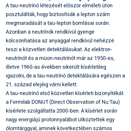
A tau-neutrínó létezését először elméleti úton
posztulálták, hogy biztosítsák a lepton szám
megmaradását a tau-lepton bomlásai során.
Azonban a neutrínók rendkívül gyenge
kölcsönhatása az anyaggal rendkívül nehézzé
teszi a közvetlen detektálásukat. Az elektron-
neutrínót és a müon-neutrínót már az 1950-es,
illetve 1960-as években sikerült kísérletileg
igazolni, de a tau-neutrínó detektálására egészen a
21. század elejéig várni kellett.
A tau-neutrínó első közvetlen kísérleti bizonyítékát
a Fermilab DONUT (Direct Observation of Nu Tau)
kísérlete szolgáltatta 2000-ben. A kísérlet során
nagy energiájú protonnyalábot ütköztettek egy
ólomtárggyal, aminek következtében számos