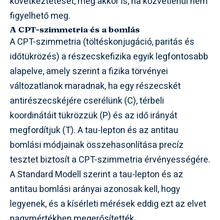
következtetését, még akkor is, ha közvetlenül nem
figyelhető meg.
A CPT-szimmetria és a bomlás
A CPT-szimmetria (töltéskonjugáció, paritás és
időtükrözés) a részecskefizika egyik legfontosabb
alapelve, amely szerint a fizika törvényei
változatlanok maradnak, ha egy részecskét
antirészecskéjére cserélünk (C), térbeli
koordinátáit tükrözzük (P) és az idő irányát
megfordítjuk (T). A tau-lepton és az antitau
bomlási módjainak összehasonlítása precíz
tesztet biztosít a CPT-szimmetria érvényességére.
A Standard Modell szerint a tau-lepton és az
antitau bomlási arányai azonosak kell, hogy
legyenek, és a kísérleti mérések eddig ezt az elvet
nagymértékben megerősítették.