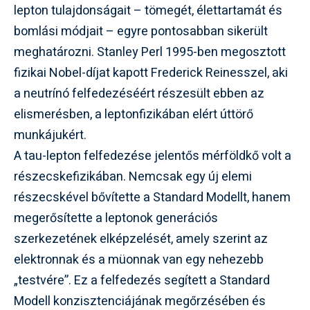
lepton tulajdonságait – tömegét, élettartamát és
bomlási módjait – egyre pontosabban sikerült
meghatározni. Stanley Perl 1995-ben megosztott
fizikai Nobel-díjat kapott Frederick Reinesszel, aki
a neutrínó felfedezéséért részesült ebben az
elismerésben, a leptonfizikában elért úttörő
munkájukért.
A tau-lepton felfedezése jelentős mérföldkő volt a
részecskefizikában. Nemcsak egy új elemi
részecskével bővítette a Standard Modellt, hanem
megerősítette a leptonok generációs
szerkezetének elképzelését, amely szerint az
elektronnak és a müonnak van egy nehezebb
„testvére”. Ez a felfedezés segített a Standard
Modell konzisztenciájának megőrzésében és