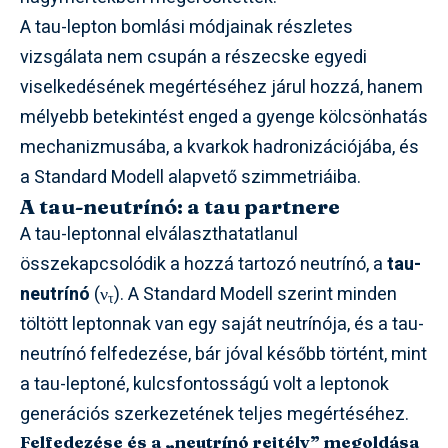
A tau-lepton bomlási módjainak részletes
vizsgálata nem csupán a részecske egyedi
viselkedésének megértéséhez járul hozzá, hanem
mélyebb betekintést enged a gyenge kölcsönhatás
mechanizmusába, a kvarkok hadronizációjába, és
a Standard Modell alapvető szimmetriáiba.
A tau-neutrínó: a tau partnere
A tau-leptonnal elválaszthatatlanul
összekapcsolódik a hozzá tartozó neutrínó, a
tau-
neutrínó
(ν
). A Standard Modell szerint minden
τ
töltött leptonnak van egy saját neutrínója, és a tau-
neutrínó felfedezése, bár jóval később történt, mint
a tau-leptoné, kulcsfontosságú volt a leptonok
generációs szerkezetének teljes megértéséhez.
Felfedezése és a „neutrínó rejtély” megoldása