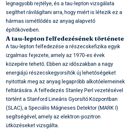
legnagyobb rejtélye, és a tau-lepton vizsgálata
segíthet rávilágítani arra, hogy miért is létezik ez a
hármas ismétlődés az anyag alapvető
építőköveiben.
A tau-lepton felfedezésének története
A tau-lepton felfedezése a részecskefizika egyik
izgalmas fejezete, amely az 1970-es évek
közepére tehető. Ebben az időszakban a nagy
energiájú részecskegyorsítók új lehetőségeket
nyitottak meg az anyag legapróbb alkotóelemeinek
feltárására. A felfedezés Stanley Perl vezetésével
történt a Stanford Lineáris Gyorsító Központban
(SLAC), a Speciális Mágneses Detektor (MARK I)
segítségével, amely az elektron-pozitron
ütközéseket vizsgálta.