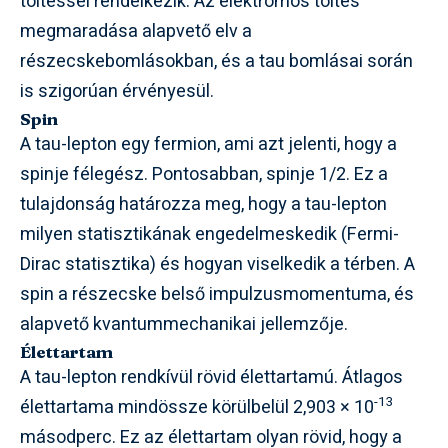
töltéssel rendelkezik. Az elektromos töltés
megmaradása alapvető elv a
részecskebomlásokban, és a tau bomlásai során
is szigorúan érvényesül.
Spin
A tau-lepton egy fermion, ami azt jelenti, hogy a
spinje félegész. Pontosabban, spinje 1/2. Ez a
tulajdonság határozza meg, hogy a tau-lepton
milyen statisztikának engedelmeskedik (Fermi-
Dirac statisztika) és hogyan viselkedik a térben. A
spin a részecske belső impulzusmomentuma, és
alapvető kvantummechanikai jellemzője.
Élettartam
A tau-lepton rendkívül rövid élettartamú. Átlagos
-13
élettartama mindössze körülbelül 2,903 × 10
másodperc. Ez az élettartam olyan rövid, hogy a