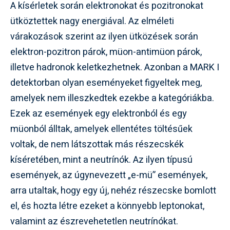
A kísérletek során elektronokat és pozitronokat
ütköztettek nagy energiával. Az elméleti
várakozások szerint az ilyen ütközések során
elektron-pozitron párok, müon-antimüon párok,
illetve hadronok keletkezhetnek. Azonban a MARK I
detektorban olyan eseményeket figyeltek meg,
amelyek nem illeszkedtek ezekbe a kategóriákba.
Ezek az események egy elektronból és egy
müonból álltak, amelyek ellentétes töltésűek
voltak, de nem látszottak más részecskék
kíséretében, mint a neutrínók. Az ilyen típusú
események, az úgynevezett „e-mü” események,
arra utaltak, hogy egy új, nehéz részecske bomlott
el, és hozta létre ezeket a könnyebb leptonokat,
valamint az észrevehetetlen neutrínókat.