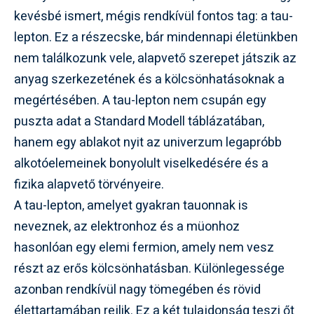
kevésbé ismert, mégis rendkívül fontos tag: a tau-
lepton. Ez a részecske, bár mindennapi életünkben
nem találkozunk vele, alapvető szerepet játszik az
anyag szerkezetének és a kölcsönhatásoknak a
megértésében. A tau-lepton nem csupán egy
puszta adat a Standard Modell táblázatában,
hanem egy ablakot nyit az univerzum legapróbb
alkotóelemeinek bonyolult viselkedésére és a
fizika alapvető törvényeire.
A tau-lepton, amelyet gyakran tauonnak is
neveznek, az elektronhoz és a müonhoz
hasonlóan egy elemi fermion, amely nem vesz
részt az erős kölcsönhatásban. Különlegessége
azonban rendkívül nagy tömegében és rövid
élettartamában rejlik. Ez a két tulajdonság teszi őt