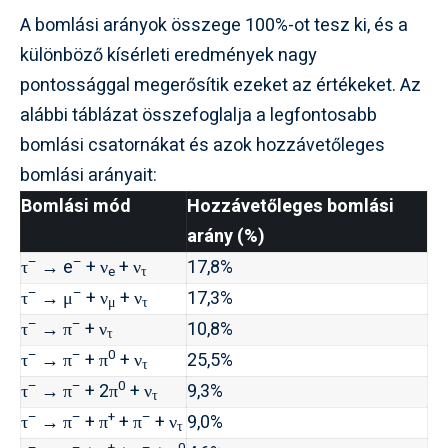
A bomlási arányok összege 100%-ot tesz ki, és a
különböző kísérleti eredmények nagy
pontossággal megerősítik ezeket az értékeket. Az
alábbi táblázat összefoglalja a legfontosabb
bomlási csatornákat és azok hozzávetőleges
bomlási arányait:
Bomlási mód
Hozzávetőleges bomlási
arány (%)
–
–
τ
→ e
+ ν
+ ν
17,8%
e
τ
–
–
τ
→ μ
+ ν
+ ν
17,3%
μ
τ
–
–
τ
→ π
+ ν
10,8%
τ
–
–
0
τ
→ π
+ π
+ ν
25,5%
τ
–
–
0
τ
→ π
+ 2π
+ ν
9,3%
τ
–
–
+
–
τ
→ π
+ π
+ π
+ ν
9,0%
τ