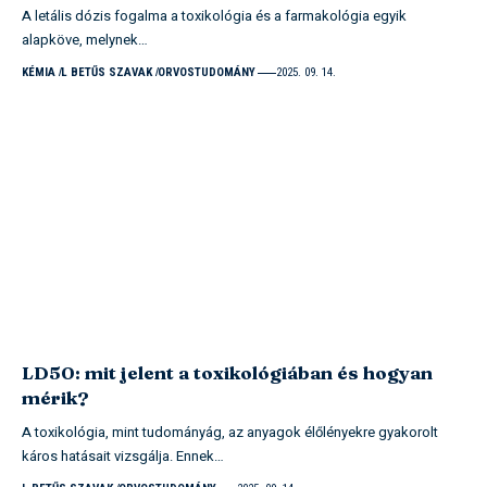
A letális dózis fogalma a toxikológia és a farmakológia egyik
alapköve, melynek…
KÉMIA
L BETŰS SZAVAK
ORVOSTUDOMÁNY
2025. 09. 14.
LD50: mit jelent a toxikológiában és hogyan
mérik?
A toxikológia, mint tudományág, az anyagok élőlényekre gyakorolt
káros hatásait vizsgálja. Ennek…