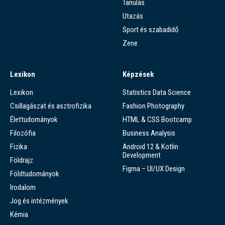
Tanulás
Utazás
Sport és szabadidő
Zene
Lexikon
Képzések
Lexikon
Statistics Data Science
Csillagászat és asztrofizika
Fashion Photography
Élettudományok
HTML & CSS Bootcamp
Filozófia
Business Analysis
Fizika
Android 12 & Kotlin
Development
Földrajz
Figma – UI/UX Design
Földtudományok
Irodalom
Jog és intézmények
Kémia