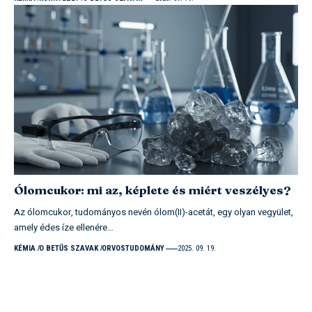
Ólomcukor: mi az, képlete és miért veszélyes?
Az ólomcukor, tudományos nevén ólom(II)-acetát, egy olyan vegyület,
amely édes íze ellenére…
KÉMIA
O BETŰS SZAVAK
ORVOSTUDOMÁNY
2025. 09. 19.