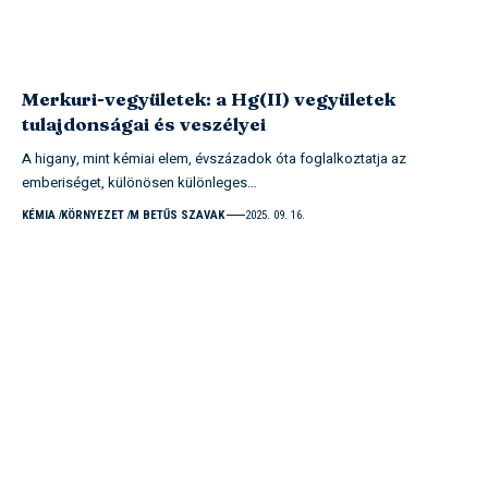
Merkuri-vegyületek: a Hg(II) vegyületek
tulajdonságai és veszélyei
A higany, mint kémiai elem, évszázadok óta foglalkoztatja az
emberiséget, különösen különleges…
KÉMIA
KÖRNYEZET
M BETŰS SZAVAK
2025. 09. 16.