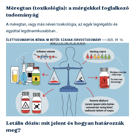
Méregtan (toxikológia): a mérgekkel foglalkozó
tudományág
A méregtan, vagy más néven toxikológia, az egyik legrégebbi és
egyúttal legdinamikusabban…
ÉLETTUDOMÁNYOK
KÉMIA
M BETŰS SZAVAK
ORVOSTUDOMÁNY
2025. 09. 16.
Letális dózis: mit jelent és hogyan határozzák
meg?