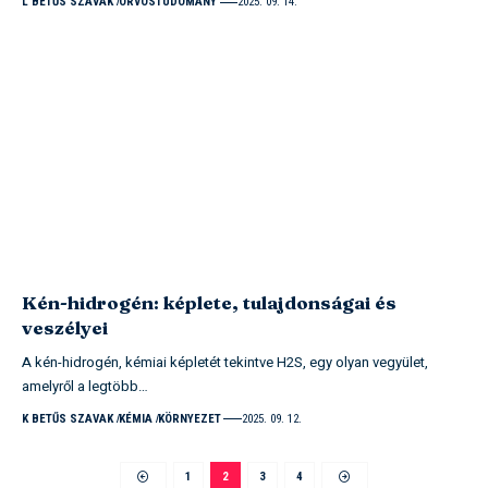
L BETŰS SZAVAK
ORVOSTUDOMÁNY
2025. 09. 14.
Kén-hidrogén: képlete, tulajdonságai és
veszélyei
A kén-hidrogén, kémiai képletét tekintve H2S, egy olyan vegyület,
amelyről a legtöbb…
K BETŰS SZAVAK
KÉMIA
KÖRNYEZET
2025. 09. 12.
1
2
3
4