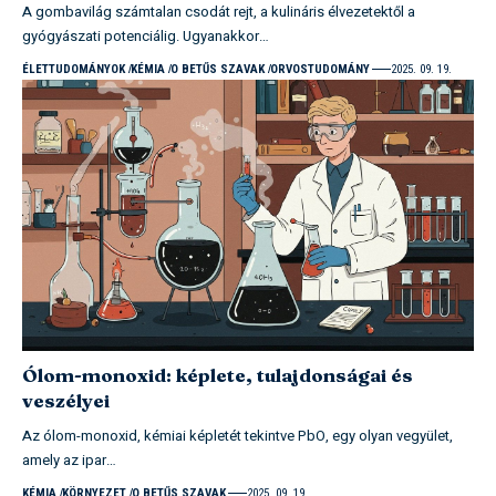
A gombavilág számtalan csodát rejt, a kulináris élvezetektől a
gyógyászati potenciálig. Ugyanakkor…
ÉLETTUDOMÁNYOK
KÉMIA
O BETŰS SZAVAK
ORVOSTUDOMÁNY
2025. 09. 19.
Ólom-monoxid: képlete, tulajdonságai és
veszélyei
Az ólom-monoxid, kémiai képletét tekintve PbO, egy olyan vegyület,
amely az ipar…
KÉMIA
KÖRNYEZET
O BETŰS SZAVAK
2025. 09. 19.