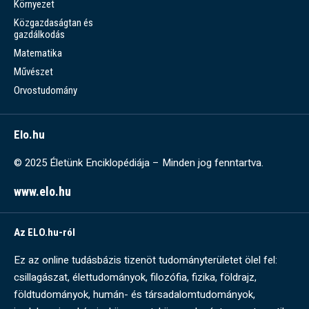
Környezet
Közgazdaságtan és
gazdálkodás
Matematika
Művészet
Orvostudomány
Elo.hu
© 2025 Életünk Enciklopédiája – Minden jog fenntartva.
www.elo.hu
Az ELO.hu-ról
Ez az online tudásbázis tizenöt tudományterületet ölel fel:
csillagászat, élettudományok, filozófia, fizika, földrajz,
földtudományok, humán- és társadalomtudományok,