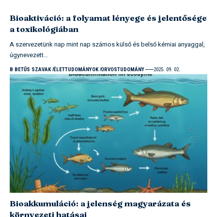
Bioaktiváció: a folyamat lényege és jelentősége
a toxikológiában
A szervezetünk nap mint nap számos külső és belső kémiai anyaggal,
úgynevezett…
B BETŰS SZAVAK
ÉLETTUDOMÁNYOK
ORVOSTUDOMÁNY
2025. 09. 02.
Bioakkumuláció: a jelenség magyarázata és
környezeti hatásai