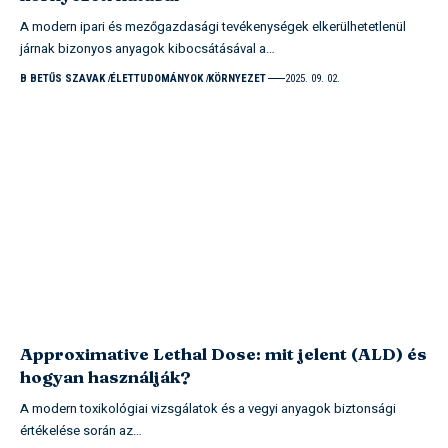
A modern ipari és mezőgazdasági tevékenységek elkerülhetetlenül
járnak bizonyos anyagok kibocsátásával a…
B BETŰS SZAVAK
ÉLETTUDOMÁNYOK
KÖRNYEZET
2025. 09. 02.
Approximative Lethal Dose: mit jelent (ALD) és
hogyan használják?
A modern toxikológiai vizsgálatok és a vegyi anyagok biztonsági
értékelése során az…