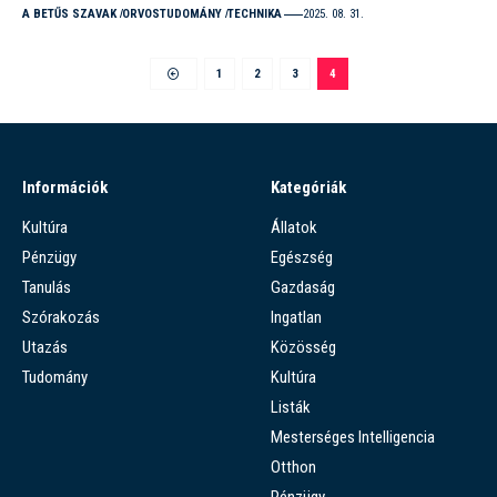
A BETŰS SZAVAK
ORVOSTUDOMÁNY
TECHNIKA
2025. 08. 31.
1
2
3
4
Információk
Kategóriák
Kultúra
Állatok
Pénzügy
Egészség
Tanulás
Gazdaság
Szórakozás
Ingatlan
Utazás
Közösség
Tudomány
Kultúra
Listák
Mesterséges Intelligencia
Otthon
Pénzügy