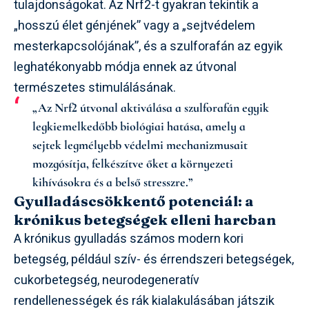
tulajdonságokat. Az Nrf2-t gyakran tekintik a
„hosszú élet génjének” vagy a „sejtvédelem
mesterkapcsolójának”, és a szulforafán az egyik
leghatékonyabb módja ennek az útvonal
természetes stimulálásának.
„Az Nrf2 útvonal aktiválása a szulforafán egyik
legkiemelkedőbb biológiai hatása, amely a
sejtek legmélyebb védelmi mechanizmusait
mozgósítja, felkészítve őket a környezeti
kihívásokra és a belső stresszre.”
Gyulladáscsökkentő potenciál: a
krónikus betegségek elleni harcban
A krónikus gyulladás számos modern kori
betegség, például szív- és érrendszeri betegségek,
cukorbetegség, neurodegeneratív
rendellenességek és rák kialakulásában játszik