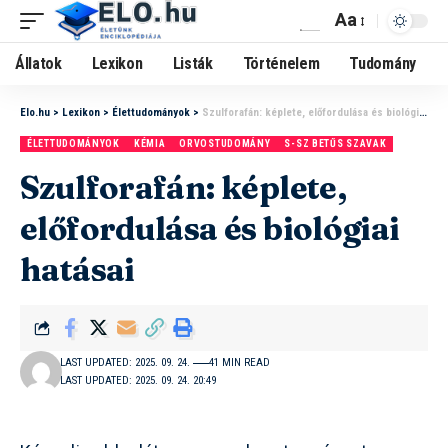
Aa
Állatok
Lexikon
Listák
Történelem
Tudomány
Elo.hu
>
Lexikon
>
Élettudományok
>
Szulforafán: képlete, előfordulása és biológiai hatásai
ÉLETTUDOMÁNYOK
KÉMIA
ORVOSTUDOMÁNY
S-SZ BETŰS SZAVAK
Szulforafán: képlete,
előfordulása és biológiai
hatásai
LAST UPDATED: 2025. 09. 24.
41 MIN READ
LAST UPDATED: 2025. 09. 24. 20:49