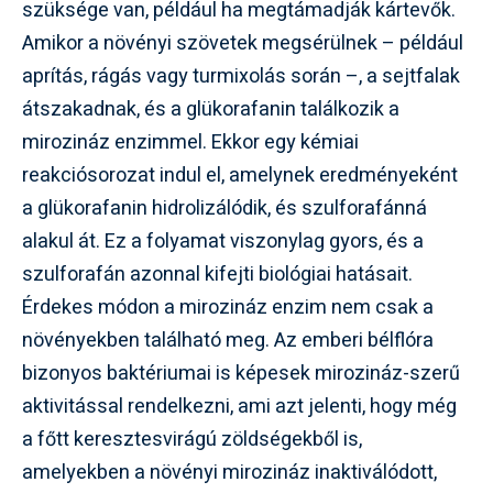
szüksége van, például ha megtámadják kártevők.
Amikor a növényi szövetek megsérülnek – például
aprítás, rágás vagy turmixolás során –, a sejtfalak
átszakadnak, és a glükorafanin találkozik a
mirozináz enzimmel. Ekkor egy kémiai
reakciósorozat indul el, amelynek eredményeként
a glükorafanin hidrolizálódik, és szulforafánná
alakul át. Ez a folyamat viszonylag gyors, és a
szulforafán azonnal kifejti biológiai hatásait.
Érdekes módon a mirozináz enzim nem csak a
növényekben található meg. Az emberi bélflóra
bizonyos baktériumai is képesek mirozináz-szerű
aktivitással rendelkezni, ami azt jelenti, hogy még
a főtt keresztesvirágú zöldségekből is,
amelyekben a növényi mirozináz inaktiválódott,