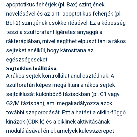
apoptotikus fehérjék (pl. Bax) szintjének
növelésével és az anti-apoptotikus fehérjék (pl.
Bcl-2) szintjének csökkentésével. Ez a képesség
teszi a szulforafánt ígéretes anyaggá a
rákterápiában, mivel segíthet elpusztítani a rákos
sejteket anélkül, hogy károsítaná az
egészségeseket.
Sejtciklus leállítása
A rákos sejtek kontrollálatlanul osztódnak. A
szulforafán képes megállítani a rákos sejtek
sejtciklusát különböző fázisokban (pl. G1 vagy
G2/M fázisban), ami megakadályozza azok
további szaporodását. Ezt a hatást a ciklin-függő
kinázok (CDK-k) és a ciklinek aktivitásának
modulálásával éri el, amelyek kulcsszerepet