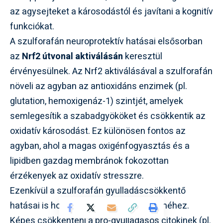
az agysejteket a károsodástól és javítani a kognitív
funkciókat.
A szulforafán neuroprotektív hatásai elsősorban
az
Nrf2 útvonal aktiválásán
keresztül
érvényesülnek. Az Nrf2 aktiválásával a szulforafán
növeli az agyban az antioxidáns enzimek (pl.
glutation, hemoxigenáz-1) szintjét, amelyek
semlegesítik a szabadgyököket és csökkentik az
oxidatív károsodást. Ez különösen fontos az
agyban, ahol a magas oxigénfogyasztás és a
lipidben gazdag membránok fokozottan
érzékenyek az oxidatív stresszre.
Ezenkívül a szulforafán gyulladáscsökkentő
hatásai is hozzájárulnak az agy védelméhez.
Képes csökkenteni a pro-gyulladásos citokinek (pl.