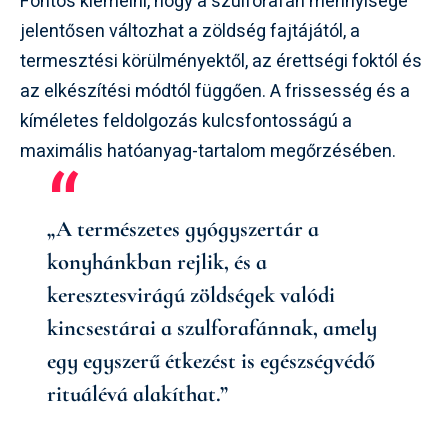
Fontos kiemelni, hogy a szulforafán mennyisége
jelentősen változhat a zöldség fajtájától, a
termesztési körülményektől, az érettségi foktól és
az elkészítési módtól függően. A frissesség és a
kíméletes feldolgozás kulcsfontosságú a
maximális hatóanyag-tartalom megőrzésében.
„A természetes gyógyszertár a
konyhánkban rejlik, és a
keresztesvirágú zöldségek valódi
kincsestárai a szulforafánnak, amely
egy egyszerű étkezést is egészségvédő
rituálévá alakíthat.”