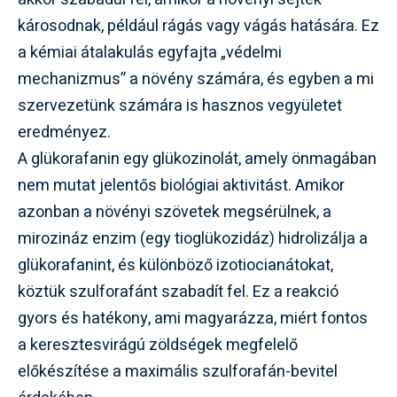
károsodnak, például rágás vagy vágás hatására. Ez
a kémiai átalakulás egyfajta „védelmi
mechanizmus” a növény számára, és egyben a mi
szervezetünk számára is hasznos vegyületet
eredményez.
A glükorafanin egy glükozinolát, amely önmagában
nem mutat jelentős biológiai aktivitást. Amikor
azonban a növényi szövetek megsérülnek, a
mirozináz enzim (egy tioglükozidáz) hidrolizálja a
glükorafanint, és különböző izotiocianátokat,
köztük szulforafánt szabadít fel. Ez a reakció
gyors és hatékony, ami magyarázza, miért fontos
a keresztesvirágú zöldségek megfelelő
előkészítése a maximális szulforafán-bevitel