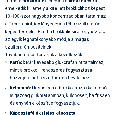
forrás a
brokkoli
. Különösen a
brokkolicsíra
emelkedik ki, amely a kifejlett brokkolihoz képest
10-100-szor nagyobb koncentrációban tartalmaz
glükorafanint, így lényegesen több szulforafánt
képes termelni. Ezért a brokkolicsíra fogyasztása
az egyik leghatékonyabb módja a magas
szulforafán bevitelnek.
További fontos források a következők:
Karfiol:
Bár kevesebb glükorafanint tartalmaz,
mint a brokkoli, rendszeres fogyasztása
hozzájárulhat a szulforafán bevitelhez.
Kelbimbó:
Hasonlóan a brokkolihoz, a kelbimbó
is gazdag glükorafaninban, különösen, ha frissen
és enyhén elkészítve fogyasztjuk.
Káposztafélék (fejes káposzta,