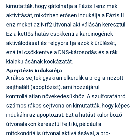
kimutatták, hogy gátolhatja a Fázis I enzimek
aktivitását, miközben erősen indukálja a Fázis II
enzimeket az Nrf2 útvonal aktiválásán keresztül.
Ez a kettős hatás csökkenti a karcinogének
aktiválódását és felgyorsítja azok kiürülését,
ezáltal csökkentve a DNS-károsodás és a rák
kialakulásának kockázatát.
Apoptózis indukciója
A rákos sejtek gyakran elkerülik a programozott
sejthalált (apoptózist), ami hozzájárul
kontrollálatlan növekedésükhöz. A szulforafánról
számos rákos sejtvonalon kimutatták, hogy képes
indukálni az apoptózist. Ezt a hatást különböző
útvonalakon keresztül fejti ki, például a
mitokondriális útvonal aktiválásával, a pro-