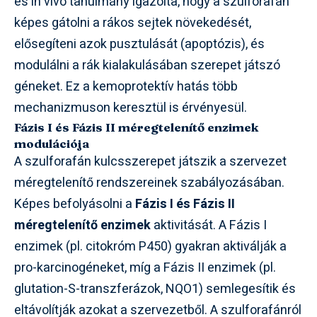
és in vivo tanulmány igazolta, hogy a szulforafán
képes gátolni a rákos sejtek növekedését,
elősegíteni azok pusztulását (apoptózis), és
modulálni a rák kialakulásában szerepet játszó
géneket. Ez a kemoprotektív hatás több
mechanizmuson keresztül is érvényesül.
Fázis I és Fázis II méregtelenítő enzimek
modulációja
A szulforafán kulcsszerepet játszik a szervezet
méregtelenítő rendszereinek szabályozásában.
Képes befolyásolni a
Fázis I és Fázis II
méregtelenítő enzimek
aktivitását. A Fázis I
enzimek (pl. citokróm P450) gyakran aktiválják a
pro-karcinogéneket, míg a Fázis II enzimek (pl.
glutation-S-transzferázok, NQO1) semlegesítik és
eltávolítják azokat a szervezetből. A szulforafánról