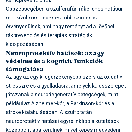
kemoprevencióhoz.
Összességében a szulforafán rákellenes hatásai
rendkívül komplexek és több szinten is
érvényesülnek, ami nagy reményt ad a jövőbeli
rákprevenciós és terápiás stratégiák
kidolgozásában.
Neuroprotektív hatások: az agy
védelme és a kognitív funkciók
támogatása
Az agy az egyik legérzékenyebb szerv az oxidatív
stresszre és a gyulladásra, amelyek kulcsszerepet
játszanak a neurodegeneratív betegségek, mint
például az Alzheimer-kór, a Parkinson-kór és a
stroke kialakulásában. A szulforafán
neuroprotektív hatásai egyre inkább a kutatások
középpontjába kerülnek, mivel képes megvédeni