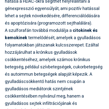
hatása a HDAC-okra segíthet helyreállítani a
génexpresszió egyensúlyát, ami pozitív hatással
lehet a sejtek növekedésére, differenciálódására
és apoptózisára (programozott sejthalálára).
A szulforafán továbbá modulálja a
citokinek és
kemokinek
termelődését, amelyek a gyulladásos
folyamatokban játszanak kulcsszerepet. Ezáltal
hozzájárulhat a krónikus gyulladások
csökkentéséhez, amelyek számos krónikus
betegség, például szívbetegségek, cukorbetegség
és autoimmun betegségek alapját képezik. A
gyulladáscsökkentő hatás nem csupán a
gyulladásos mediátorok szintjének
csökkentésében nyilvánul meg, hanem a
gyulladásos sejtek infiltrációjának és