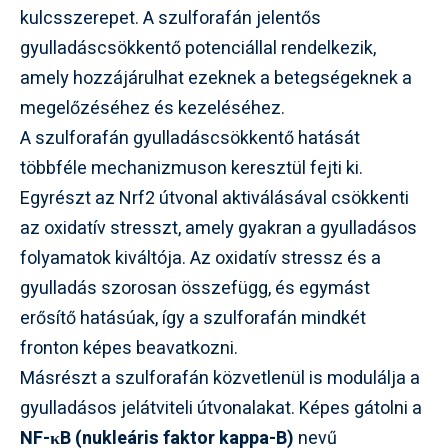
kulcsszerepet. A szulforafán jelentős
gyulladáscsökkentő potenciállal rendelkezik,
amely hozzájárulhat ezeknek a betegségeknek a
megelőzéséhez és kezeléséhez.
A szulforafán gyulladáscsökkentő hatását
többféle mechanizmuson keresztül fejti ki.
Egyrészt az Nrf2 útvonal aktiválásával csökkenti
az oxidatív stresszt, amely gyakran a gyulladásos
folyamatok kiváltója. Az oxidatív stressz és a
gyulladás szorosan összefügg, és egymást
erősítő hatásúak, így a szulforafán mindkét
fronton képes beavatkozni.
Másrészt a szulforafán közvetlenül is modulálja a
gyulladásos jelátviteli útvonalakat. Képes gátolni a
NF-κB (nukleáris faktor kappa-B)
nevű