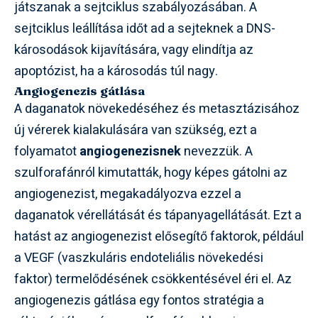
játszanak a sejtciklus szabályozásában. A
sejtciklus leállítása időt ad a sejteknek a DNS-
károsodások kijavítására, vagy elindítja az
apoptózist, ha a károsodás túl nagy.
Angiogenezis gátlása
A daganatok növekedéséhez és metasztázisához
új vérerek kialakulására van szükség, ezt a
folyamatot
angiogenezisnek
nevezzük. A
szulforafánról kimutatták, hogy képes gátolni az
angiogenezist, megakadályozva ezzel a
daganatok vérellátását és tápanyagellátását. Ezt a
hatást az angiogenezist elősegítő faktorok, például
a VEGF (vaszkuláris endoteliális növekedési
faktor) termelődésének csökkentésével éri el. Az
angiogenezis gátlása egy fontos stratégia a