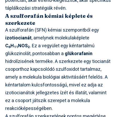
potenciált, akár étrend-kiegészítők, akár specifikus
táplálkozási stratégiák révén.
A szulforafán kémiai képlete és
szerkezete
A szulforafán (SFN) kémiai szempontból egy
izotiocianát
, amelynek molekulaképlete
C
H
NOS
. Ez a vegyület egy kéntartalmú
6
11
2
glükozinolát, pontosabban a
glükorafanin
hidrolízisének terméke. A szerkezete egy tiocianát
csoporthoz kapcsolódó szulfoxidot tartalmaz,
amely a molekula biológiai aktivitásáért felelős. A
kéntartalom kulcsfontosságú, mivel ez adja az
izotiocianátok jellegzetes ízét és illatát, valamint
ez a csoport játszik szerepet a molekula
reakcióképességében.
A szulforafán szerkezetének pontos megértése