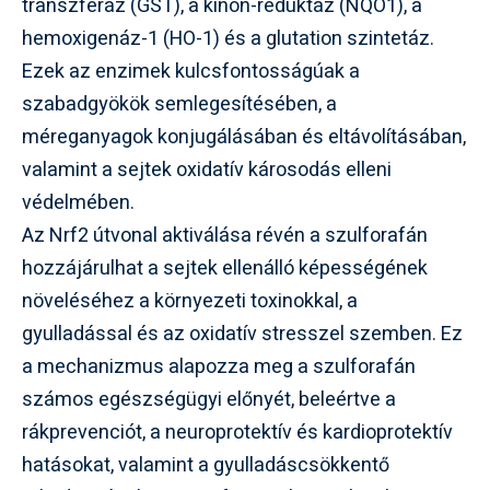
transzferáz (GST), a kinon-reduktáz (NQO1), a
hemoxigenáz-1 (HO-1) és a glutation szintetáz.
Ezek az enzimek kulcsfontosságúak a
szabadgyökök semlegesítésében, a
méreganyagok konjugálásában és eltávolításában,
valamint a sejtek oxidatív károsodás elleni
védelmében.
Az Nrf2 útvonal aktiválása révén a szulforafán
hozzájárulhat a sejtek ellenálló képességének
növeléséhez a környezeti toxinokkal, a
gyulladással és az oxidatív stresszel szemben. Ez
a mechanizmus alapozza meg a szulforafán
számos egészségügyi előnyét, beleértve a
rákprevenciót, a neuroprotektív és kardioprotektív
hatásokat, valamint a gyulladáscsökkentő