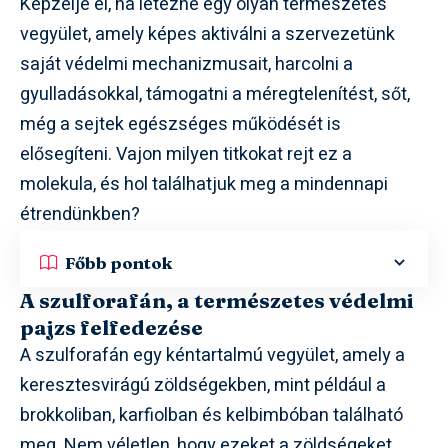
Képzelje el, ha létezne egy olyan természetes
vegyület, amely képes aktiválni a szervezetünk
saját védelmi mechanizmusait, harcolni a
gyulladásokkal, támogatni a méregtelenítést, sőt,
még a sejtek egészséges működését is
elősegíteni. Vajon milyen titkokat rejt ez a
molekula, és hol találhatjuk meg a mindennapi
étrendünkben?
Főbb pontok
A szulforafán, a természetes védelmi
pajzs felfedezése
A szulforafán egy kéntartalmú vegyület, amely a
keresztesvirágú zöldségekben, mint például a
brokkoliban, karfiolban és kelbimbóban található
meg. Nem véletlen, hogy ezeket a zöldségeket