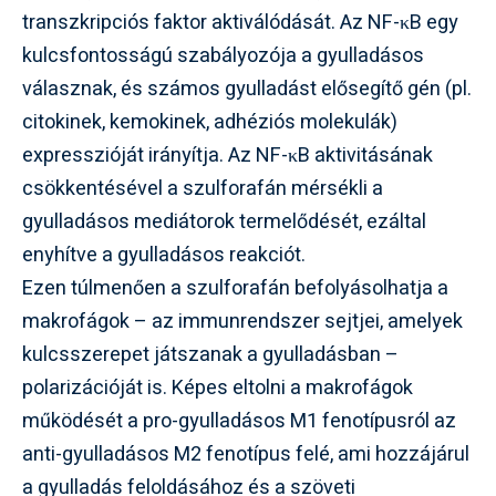
transzkripciós faktor aktiválódását. Az NF-κB egy
kulcsfontosságú szabályozója a gyulladásos
válasznak, és számos gyulladást elősegítő gén (pl.
citokinek, kemokinek, adhéziós molekulák)
expresszióját irányítja. Az NF-κB aktivitásának
csökkentésével a szulforafán mérsékli a
gyulladásos mediátorok termelődését, ezáltal
enyhítve a gyulladásos reakciót.
Ezen túlmenően a szulforafán befolyásolhatja a
makrofágok – az immunrendszer sejtjei, amelyek
kulcsszerepet játszanak a gyulladásban –
polarizációját is. Képes eltolni a makrofágok
működését a pro-gyulladásos M1 fenotípusról az
anti-gyulladásos M2 fenotípus felé, ami hozzájárul
a gyulladás feloldásához és a szöveti