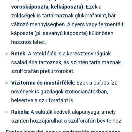
vöröskáposzta, kelkáposzta):
Ezek a
zöldségek is tartalmaznak glükorafanint, bár
változó mennyiségben. A nyers vagy fermentált
káposzta (pl. savanyú káposzta) különösen
hasznos lehet.
Retek:
A retekfélék is a keresztesvirágúak
családjába tartoznak, és szintén tartalmaznak
szulforafán prekurzorokat.
Vízitorma és mustárfélék:
Ezek a csípős ízű
növények is gazdagok izotiocianátokban,
beleértve a szulforafánt is.
Rukola:
A saláták kedvelt alapanyaga, amely
szintén hozzájárulhat a szulforafán bevitelhez.