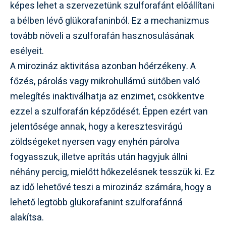
képes lehet a szervezetünk szulforafánt előállítani
a bélben lévő glükorafaninból. Ez a mechanizmus
tovább növeli a szulforafán hasznosulásának
esélyeit.
A mirozináz aktivitása azonban hőérzékeny. A
főzés, párolás vagy mikrohullámú sütőben való
melegítés inaktiválhatja az enzimet, csökkentve
ezzel a szulforafán képződését. Éppen ezért van
jelentősége annak, hogy a keresztesvirágú
zöldségeket nyersen vagy enyhén párolva
fogyasszuk, illetve aprítás után hagyjuk állni
néhány percig, mielőtt hőkezelésnek tesszük ki. Ez
az idő lehetővé teszi a mirozináz számára, hogy a
lehető legtöbb glükorafanint szulforafánná
alakítsa.