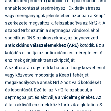
associated protein 1) kötődik a citoplazmában, ami
annak lebontását eredményezi. Oxidatív stressz
vagy méreganyagok jelenlétében azonban a Keap1
szerkezete megváltozik, felszabadítva az Nrf2-t. A
szabad Nrf2 ezután a sejtmagba vándorol, ahol
specifikus DNS-szakaszokhoz, az úgynevezett
antioxidáns válaszelemekhez (ARE)
kötődik. Ez a
kötődés elindítja az antioxidáns és méregtelenítő
enzimek génjeinek transzkripcióját.
A szulforafán úgy fejti ki hatását, hogy közvetlenül
vagy közvetve módosítja a Keap1 fehérjét,
megakadályozva annak Nrf2-höz való kötődését
és lebontását. Ezáltal az Nrf2 felszabadul, a
sejtmagba jut, és aktiválja a védelmi géneket. Az
általa aktivált enzimek közé tartozik a glutation-S-