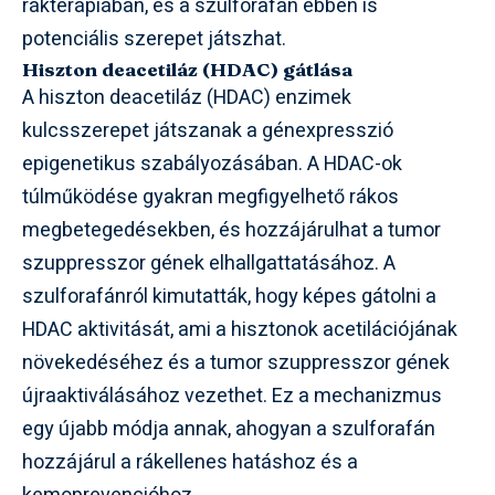
rákterápiában, és a szulforafán ebben is
potenciális szerepet játszhat.
Hiszton deacetiláz (HDAC) gátlása
A hiszton deacetiláz (HDAC) enzimek
kulcsszerepet játszanak a génexpresszió
epigenetikus szabályozásában. A HDAC-ok
túlműködése gyakran megfigyelhető rákos
megbetegedésekben, és hozzájárulhat a tumor
szuppresszor gének elhallgattatásához. A
szulforafánról kimutatták, hogy képes gátolni a
HDAC aktivitását, ami a hisztonok acetilációjának
növekedéséhez és a tumor szuppresszor gének
újraaktiválásához vezethet. Ez a mechanizmus
egy újabb módja annak, ahogyan a szulforafán
hozzájárul a rákellenes hatáshoz és a