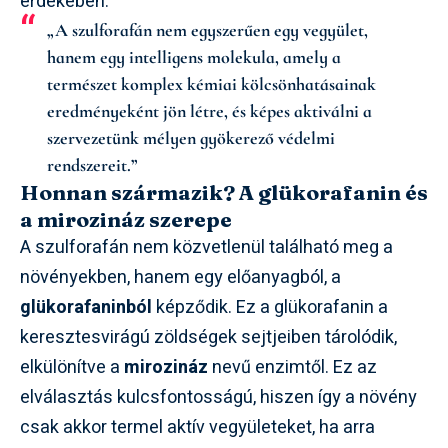
érdekében.
„A szulforafán nem egyszerűen egy vegyület,
hanem egy intelligens molekula, amely a
természet komplex kémiai kölcsönhatásainak
eredményeként jön létre, és képes aktiválni a
szervezetünk mélyen gyökerező védelmi
rendszereit.”
Honnan származik? A glükorafanin és
a mirozináz szerepe
A szulforafán nem közvetlenül található meg a
növényekben, hanem egy előanyagból, a
glükorafaninból
képződik. Ez a glükorafanin a
keresztesvirágú zöldségek sejtjeiben tárolódik,
elkülönítve a
mirozináz
nevű enzimtől. Ez az
elválasztás kulcsfontosságú, hiszen így a növény
csak akkor termel aktív vegyületeket, ha arra