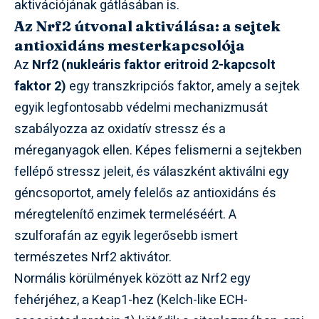
aktivációjának gátlásában is.
Az Nrf2 útvonal aktiválása: a sejtek
antioxidáns mesterkapcsolója
Az
Nrf2 (nukleáris faktor eritroid 2-kapcsolt
faktor 2)
egy transzkripciós faktor, amely a sejtek
egyik legfontosabb védelmi mechanizmusát
szabályozza az oxidatív stressz és a
méreganyagok ellen. Képes felismerni a sejtekben
fellépő stressz jeleit, és válaszként aktiválni egy
géncsoportot, amely felelős az antioxidáns és
méregtelenítő enzimek termeléséért. A
szulforafán az egyik legerősebb ismert
természetes Nrf2 aktivátor.
Normális körülmények között az Nrf2 egy
fehérjéhez, a Keap1-hez (Kelch-like ECH-