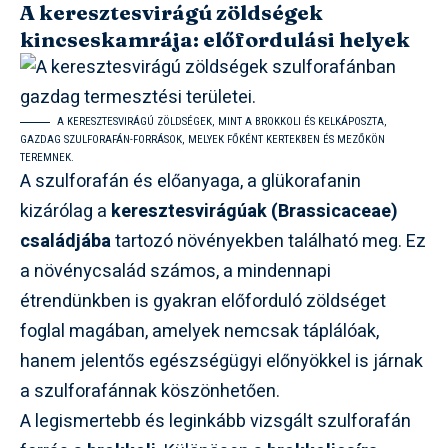
A keresztesvirágú zöldségek
kincseskamrája: előfordulási helyek
A KERESZTESVIRÁGÚ ZÖLDSÉGEK, MINT A BROKKOLI ÉS KELKÁPOSZTA,
GAZDAG SZULFORAFÁN-FORRÁSOK, MELYEK FŐKÉNT KERTEKBEN ÉS MEZŐKÖN
TEREMNEK.
A szulforafán és előanyaga, a glükorafanin
kizárólag a
keresztesvirágúak (Brassicaceae)
családjába
tartozó növényekben található meg. Ez
a növénycsalád számos, a mindennapi
étrendünkben is gyakran előforduló zöldséget
foglal magában, amelyek nemcsak táplálóak,
hanem jelentős egészségügyi előnyökkel is járnak
a szulforafánnak köszönhetően.
A legismertebb és leginkább vizsgált szulforafán