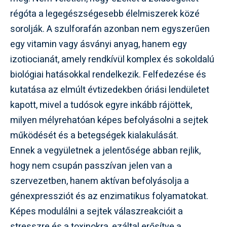
régóta a legegészségesebb élelmiszerek közé
sorolják. A szulforafán azonban nem egyszerűen
egy vitamin vagy ásványi anyag, hanem egy
izotiocianát, amely rendkívül komplex és sokoldalú
biológiai hatásokkal rendelkezik. Felfedezése és
kutatása az elmúlt évtizedekben óriási lendületet
kapott, mivel a tudósok egyre inkább rájöttek,
milyen mélyrehatóan képes befolyásolni a sejtek
működését és a betegségek kialakulását.
Ennek a vegyületnek a jelentősége abban rejlik,
hogy nem csupán passzívan jelen van a
szervezetben, hanem aktívan befolyásolja a
génexpressziót és az enzimatikus folyamatokat.
Képes modulálni a sejtek válaszreakcióit a
stresszre és a toxinokra, ezáltal erősítve a