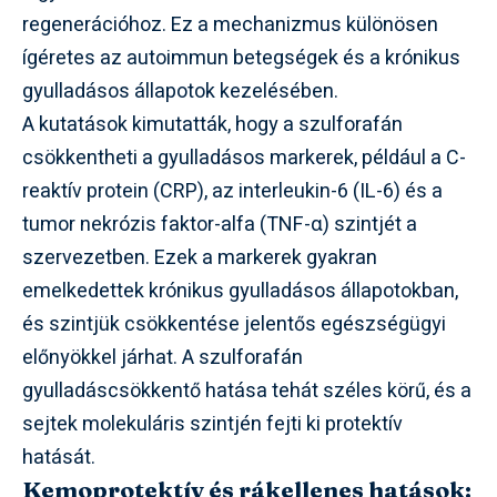
regenerációhoz. Ez a mechanizmus különösen
ígéretes az autoimmun betegségek és a krónikus
gyulladásos állapotok kezelésében.
A kutatások kimutatták, hogy a szulforafán
csökkentheti a gyulladásos markerek, például a C-
reaktív protein (CRP), az interleukin-6 (IL-6) és a
tumor nekrózis faktor-alfa (TNF-α) szintjét a
szervezetben. Ezek a markerek gyakran
emelkedettek krónikus gyulladásos állapotokban,
és szintjük csökkentése jelentős egészségügyi
előnyökkel járhat. A szulforafán
gyulladáscsökkentő hatása tehát széles körű, és a
sejtek molekuláris szintjén fejti ki protektív
hatását.
Kemoprotektív és rákellenes hatások: