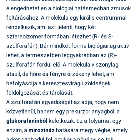
elengedhetetlen a biológiai hatásmechanizmusok
feltárásához. A molekula egy királis centrummal
rendelkezik, ami azt jelenti, hogy két
sztereoizomer formában létezhet (R- és S-
szulforafán). Bár mindkét forma biológiailag aktív
lehet, a természetben leggyakrabban az (R)-
szulforafán fordul elő. A molekula viszonylag
stabil, de hőre és fényre érzékeny lehet, ami
befolyásolja a keresztesvirágú zöldségek
feldolgozását és tárolását.
A szulforafán egyediségét az adja, hogy nem
közvetlenül, hanem egy prekurzor anyagból, a
glükorafaninból
keletkezik. Ez a folyamat egy
enzim, a
mirozináz
hatására megy végbe, amely
akkor szabadul fel, amikor a növényi sejtek