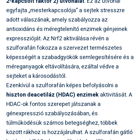
2-kapcsolt faktor 2) útvonalat
. Ez az útvonal
egyfajta „mesterkapcsolója” a sejtek stresszre
adott válaszának, amely szabályozza az
antioxidáns és méregtelenítő enzimek génjeinek
expresszióját. Az Nrf2 aktiválása révén a
szulforafán fokozza a szervezet természetes
képességét a szabadgyökök semlegesítésére és a
méreganyagok eltávolítására, ezáltal védve a
sejteket a károsodástól.
Ezenkívül a szulforafán képes befolyásolni a
hiszton deacetiláz (HDAC) enzimek
aktivitását. A
HDAC-ok fontos szerepet játszanak a
génexpresszió szabályozásában, és
túlműködésük számos betegséghez, többek
között rákhoz is hozzájárulhat. A szulforafán gátló