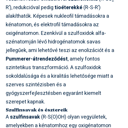
2
R’), redukcióval pedig
tioéterekké
(R-S-R’)
alakíthatók. Képesek nukleofil támadásokra a
kénatomon, és elektrofil támadásokra az
oxigénatomon. Ezenkívül a szulfoxidok alfa-
szénatomján lévő hidrogénatomok savas
jellegűek, ami lehetővé teszi az enolizációt és a
Pummerer-átrendeződést
, amely fontos
szintetikus transzformáció. A szulfoxidok
sokoldalúsága és a kiralitás lehetősége miatt a
szerves szintézisben és a
gyógyszerfejlesztésben egyaránt kiemelt
szerepet kapnak.
Szulfinsavak és észtereik
A
szulfinsavak
(R-S(O)OH) olyan vegyületek,
amelyekben a kénatomhoz egy oxigénatomon