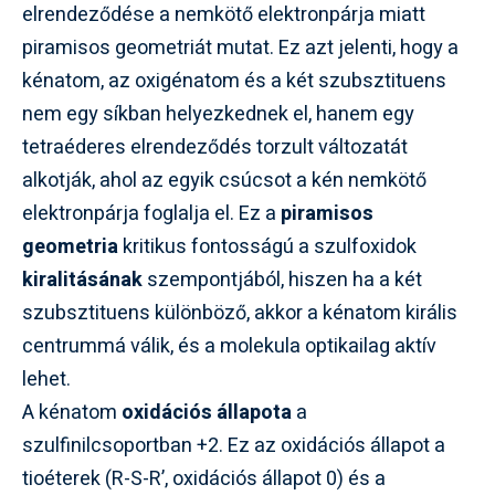
elrendeződése a nemkötő elektronpárja miatt
piramisos geometriát mutat. Ez azt jelenti, hogy a
kénatom, az oxigénatom és a két szubsztituens
nem egy síkban helyezkednek el, hanem egy
tetraéderes elrendeződés torzult változatát
alkotják, ahol az egyik csúcsot a kén nemkötő
elektronpárja foglalja el. Ez a
piramisos
geometria
kritikus fontosságú a szulfoxidok
kiralitásának
szempontjából, hiszen ha a két
szubsztituens különböző, akkor a kénatom királis
centrummá válik, és a molekula optikailag aktív
lehet.
A kénatom
oxidációs állapota
a
szulfinilcsoportban +2. Ez az oxidációs állapot a
tioéterek (R-S-R’, oxidációs állapot 0) és a