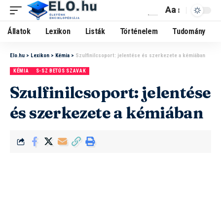
Aa
Állatok
Lexikon
Listák
Történelem
Tudomány
Elo.hu
>
Lexikon
>
Kémia
>
Szulfinilcsoport: jelentése és szerkezete a kémiában
KÉMIA
S-SZ BETŰS SZAVAK
Szulfinilcsoport: jelentése
és szerkezete a kémiában