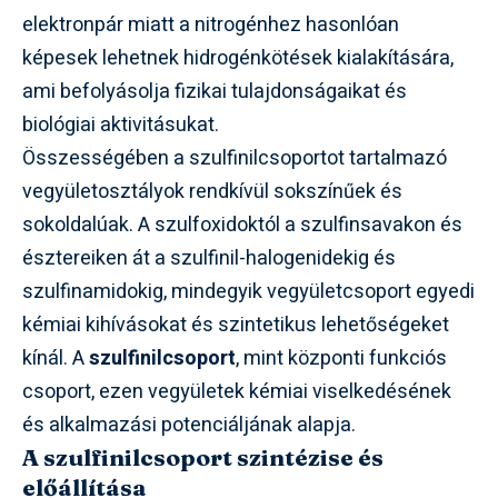
elektronpár miatt a nitrogénhez hasonlóan
képesek lehetnek hidrogénkötések kialakítására,
ami befolyásolja fizikai tulajdonságaikat és
biológiai aktivitásukat.
Összességében a szulfinilcsoportot tartalmazó
vegyületosztályok rendkívül sokszínűek és
sokoldalúak. A szulfoxidoktól a szulfinsavakon és
észtereiken át a szulfinil-halogenidekig és
szulfinamidokig, mindegyik vegyületcsoport egyedi
kémiai kihívásokat és szintetikus lehetőségeket
kínál. A
szulfinilcsoport
, mint központi funkciós
csoport, ezen vegyületek kémiai viselkedésének
és alkalmazási potenciáljának alapja.
A szulfinilcsoport szintézise és
előállítása