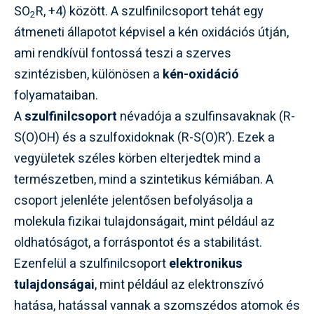
SO
R, +4) között. A szulfinilcsoport tehát egy
2
átmeneti állapotot képvisel a kén oxidációs útján,
ami rendkívül fontossá teszi a szerves
szintézisben, különösen a
kén-oxidáció
folyamataiban.
A
szulfinilcsoport
névadója a szulfinsavaknak (R-
S(O)OH) és a szulfoxidoknak (R-S(O)R’). Ezek a
vegyületek széles körben elterjedtek mind a
természetben, mind a szintetikus kémiában. A
csoport jelenléte jelentősen befolyásolja a
molekula fizikai tulajdonságait, mint például az
oldhatóságot, a forráspontot és a stabilitást.
Ezenfelül a szulfinilcsoport
elektronikus
tulajdonságai
, mint például az elektronszívó
hatása, hatással vannak a szomszédos atomok és