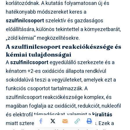
korlátozódnak. A kutatás folyamatosan új és
hatékonyabb módszereket keres a
szulfinilcsoport
szelektív és gazdaságos
előállítására, különös tekintettel a környezetbarát,
„zöld kémiai” megközelítésekre.
A szulfinilcsoport reakciókészsége és
kémiai tulajdonságai
A
szulfinilcsoport
egyedülálló szerkezete és a
kénatom +2-es oxidációs állapota rendkívül
sokoldalúvá teszi a vegyületeket, amelyek ezt a
funkciós csoportot tartalmazzák. A
szulfinilcsoport reakciókészsége komplex, és
magában foglalja az oxidációt, redukciót, nukleofil
és elektrofil támadásokat, valamint a
kiralitás
miatt sztereokémiai vonatkozásokat is. Ezek a