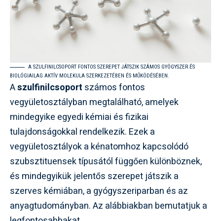
A SZULFINILCSOPORT FONTOS SZEREPET JÁTSZIK SZÁMOS GYÓGYSZER ÉS
BIOLÓGIAILAG AKTÍV MOLEKULA SZERKEZETÉBEN ÉS MŰKÖDÉSÉBEN.
A
szulfinilcsoport
számos fontos
vegyületosztályban megtalálható, amelyek
mindegyike egyedi kémiai és fizikai
tulajdonságokkal rendelkezik. Ezek a
vegyületosztályok a kénatomhoz kapcsolódó
szubsztituensek típusától függően különböznek,
és mindegyikük jelentős szerepet játszik a
szerves kémiában, a gyógyszeriparban és az
anyagtudományban. Az alábbiakban bemutatjuk a
legfontosabbakat.