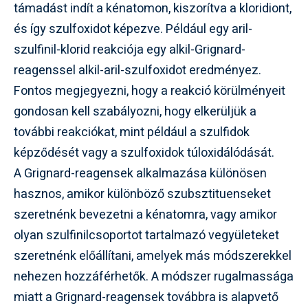
támadást indít a kénatomon, kiszorítva a kloridiont,
és így szulfoxidot képezve. Például egy aril-
szulfinil-klorid reakciója egy alkil-Grignard-
reagenssel alkil-aril-szulfoxidot eredményez.
Fontos megjegyezni, hogy a reakció körülményeit
gondosan kell szabályozni, hogy elkerüljük a
további reakciókat, mint például a szulfidok
képződését vagy a szulfoxidok túloxidálódását.
A Grignard-reagensek alkalmazása különösen
hasznos, amikor különböző szubsztituenseket
szeretnénk bevezetni a kénatomra, vagy amikor
olyan szulfinilcsoportot tartalmazó vegyületeket
szeretnénk előállítani, amelyek más módszerekkel
nehezen hozzáférhetők. A módszer rugalmassága
miatt a Grignard-reagensek továbbra is alapvető