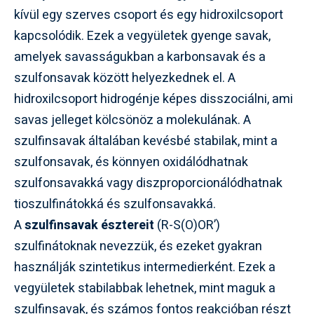
kívül egy szerves csoport és egy hidroxilcsoport
kapcsolódik. Ezek a vegyületek gyenge savak,
amelyek savasságukban a karbonsavak és a
szulfonsavak között helyezkednek el. A
hidroxilcsoport hidrogénje képes disszociálni, ami
savas jelleget kölcsönöz a molekulának. A
szulfinsavak általában kevésbé stabilak, mint a
szulfonsavak, és könnyen oxidálódhatnak
szulfonsavakká vagy diszproporcionálódhatnak
tioszulfinátokká és szulfonsavakká.
A
szulfinsavak észtereit
(R-S(O)OR’)
szulfinátoknak nevezzük, és ezeket gyakran
használják szintetikus intermedierként. Ezek a
vegyületek stabilabbak lehetnek, mint maguk a
szulfinsavak, és számos fontos reakcióban részt