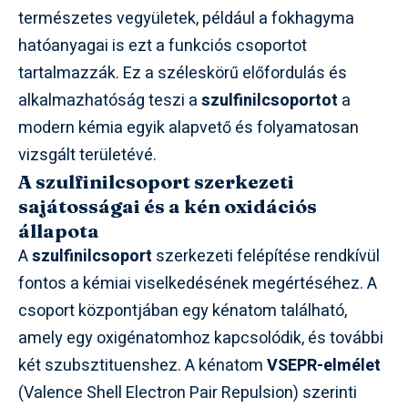
természetes vegyületek, például a fokhagyma
hatóanyagai is ezt a funkciós csoportot
tartalmazzák. Ez a széleskörű előfordulás és
alkalmazhatóság teszi a
szulfinilcsoportot
a
modern kémia egyik alapvető és folyamatosan
vizsgált területévé.
A szulfinilcsoport szerkezeti
sajátosságai és a kén oxidációs
állapota
A
szulfinilcsoport
szerkezeti felépítése rendkívül
fontos a kémiai viselkedésének megértéséhez. A
csoport központjában egy kénatom található,
amely egy oxigénatomhoz kapcsolódik, és további
két szubsztituenshez. A kénatom
VSEPR-elmélet
(Valence Shell Electron Pair Repulsion) szerinti