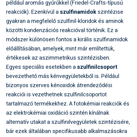
például aromás gyűrűkkel (Friedel-Crafts-típusú
reakciók). Ezenkívül a
szulfinamidok
szintézise
gyakran a megfelelő szulfinil-kloridok és aminok
közötti kondenzációs reakcióval történik. Ez a
módszer különösen fontos a királis szulfinamidok
előállításában, amelyek, mint már említettük,
értékesek az aszimmetrikus szintézisben.
Egyes speciális esetekben a
szulfinilcsoport
bevezethető más kénvegyületekből is. Például
bizonyos szerves kénoxidok átrendeződési
reakciói is vezethetnek szulfinilcsoportot
tartalmazó termékekhez. A fotokémiai reakciók és
az elektrokémiai oxidáció szintén kínálnak
alternatív utakat a szulfinilvegyületek szintézisére,
bár ezek általában specifikusabb alkalmazásokra