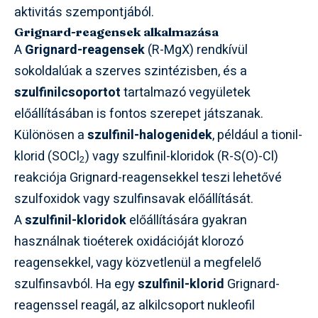
aktivitás szempontjából.
Grignard-reagensek alkalmazása
A
Grignard-reagensek
(R-MgX) rendkívül
sokoldalúak a szerves szintézisben, és a
szulfinilcsoportot
tartalmazó vegyületek
előállításában is fontos szerepet játszanak.
Különösen a
szulfinil-halogenidek
, például a tionil-
klorid (SOCl
) vagy szulfinil-kloridok (R-S(O)-Cl)
2
reakciója Grignard-reagensekkel teszi lehetővé
szulfoxidok vagy szulfinsavak előállítását.
A
szulfinil-kloridok
előállítására gyakran
használnak tioéterek oxidációját klorozó
reagensekkel, vagy közvetlenül a megfelelő
szulfinsavból. Ha egy
szulfinil-klorid
Grignard-
reagenssel reagál, az alkilcsoport nukleofil