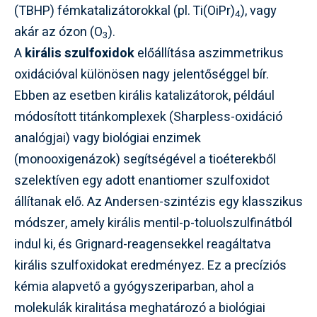
(TBHP) fémkatalizátorokkal (pl. Ti(OiPr)
), vagy
4
akár az ózon (O
).
3
A
királis szulfoxidok
előállítása aszimmetrikus
oxidációval különösen nagy jelentőséggel bír.
Ebben az esetben királis katalizátorok, például
módosított titánkomplexek (Sharpless-oxidáció
analógjai) vagy biológiai enzimek
(monooxigenázok) segítségével a tioéterekből
szelektíven egy adott enantiomer szulfoxidot
állítanak elő. Az Andersen-szintézis egy klasszikus
módszer, amely királis mentil-p-toluolszulfinátból
indul ki, és Grignard-reagensekkel reagáltatva
királis szulfoxidokat eredményez. Ez a precíziós
kémia alapvető a gyógyszeriparban, ahol a
molekulák kiralitása meghatározó a biológiai