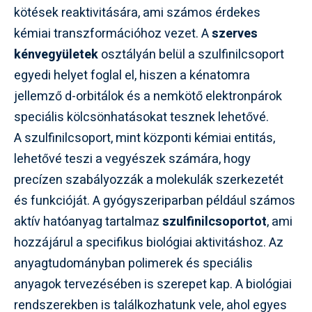
kötések reaktivitására, ami számos érdekes
kémiai transzformációhoz vezet. A
szerves
kénvegyületek
osztályán belül a szulfinilcsoport
egyedi helyet foglal el, hiszen a kénatomra
jellemző d-orbitálok és a nemkötő elektronpárok
speciális kölcsönhatásokat tesznek lehetővé.
A szulfinilcsoport, mint központi kémiai entitás,
lehetővé teszi a vegyészek számára, hogy
precízen szabályozzák a molekulák szerkezetét
és funkcióját. A gyógyszeriparban például számos
aktív hatóanyag tartalmaz
szulfinilcsoportot
, ami
hozzájárul a specifikus biológiai aktivitáshoz. Az
anyagtudományban polimerek és speciális
anyagok tervezésében is szerepet kap. A biológiai
rendszerekben is találkozhatunk vele, ahol egyes