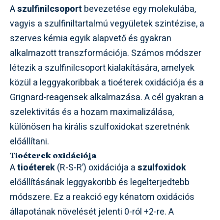
A
szulfinilcsoport
bevezetése egy molekulába,
vagyis a szulfiniltartalmú vegyületek szintézise, a
szerves kémia egyik alapvető és gyakran
alkalmazott transzformációja. Számos módszer
létezik a szulfinilcsoport kialakítására, amelyek
közül a leggyakoribbak a tioéterek oxidációja és a
Grignard-reagensek alkalmazása. A cél gyakran a
szelektivitás és a hozam maximalizálása,
különösen ha királis szulfoxidokat szeretnénk
előállítani.
Tioéterek oxidációja
A
tioéterek
(R-S-R’) oxidációja a
szulfoxidok
előállításának leggyakoribb és legelterjedtebb
módszere. Ez a reakció egy kénatom oxidációs
állapotának növelését jelenti 0-ról +2-re. A