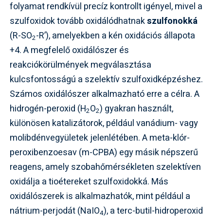
folyamat rendkívül precíz kontrollt igényel, mivel a
szulfoxidok tovább oxidálódhatnak
szulfonokká
(R-SO
-R’), amelyekben a kén oxidációs állapota
2
+4. A megfelelő oxidálószer és
reakciókörülmények megválasztása
kulcsfontosságú a szelektív szulfoxidképzéshez.
Számos oxidálószer alkalmazható erre a célra. A
hidrogén-peroxid (H
O
) gyakran használt,
2
2
különösen katalizátorok, például vanádium- vagy
molibdénvegyületek jelenlétében. A meta-klór-
peroxibenzoesav (m-CPBA) egy másik népszerű
reagens, amely szobahőmérsékleten szelektíven
oxidálja a tioétereket szulfoxidokká. Más
oxidálószerek is alkalmazhatók, mint például a
nátrium-perjodát (NaIO
), a terc-butil-hidroperoxid
4