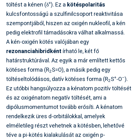
+
töltést a kénen (δ
). Ez a
kötéspolaritás
kulcsfontosságú a szulfinilcsoport reaktivitása
szempontjából, hiszen az oxigén nukleofil, a kén
pedig elektrofil támadásokra válhat alkalmassá.
A kén-oxigén kötés valójában egy
rezonanciahibridként
írható le, két fő
határstruktúrával. Az egyik a már említett kettős
kötéses forma (R
S=O), a másik pedig egy
2
+
–
töltéseltolódásos, datív kötéses forma (R
S
-O
).
2
Ez utóbbi hangsúlyozza a kénatom pozitív töltését
és az oxigénatom negatív töltését, ami a
dipólusmomentumot tovább erősíti. A kénatom
rendelkezik üres d-orbitálokkal, amelyek
elméletileg részt vehetnek a kötésben, lehetővé
téve a pi-kötés kialakulását az oxigén p-