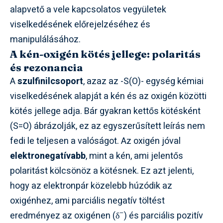
alapvető a vele kapcsolatos vegyületek
viselkedésének előrejelzéséhez és
manipulálásához.
A kén-oxigén kötés jellege: polaritás
és rezonancia
A
szulfinilcsoport
, azaz az -S(O)- egység kémiai
viselkedésének alapját a kén és az oxigén közötti
kötés jellege adja. Bár gyakran kettős kötésként
(S=O) ábrázolják, ez az egyszerűsített leírás nem
fedi le teljesen a valóságot. Az oxigén jóval
elektronegatívabb
, mint a kén, ami jelentős
polaritást kölcsönöz a kötésnek. Ez azt jelenti,
hogy az elektronpár közelebb húzódik az
oxigénhez, ami parciális negatív töltést
–
eredményez az oxigénen (δ
) és parciális pozitív