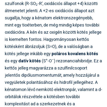
szulfonok (R-SO
-R’, oxidációs állapot +4) közötti
2
átmenetet jelenti. A +2-es oxidációs állapot azt
sugallja, hogy a kénatom elektronszegényebb,
mint egy tioéterben, de még mindig képes további
oxidációra. A kén és az oxigén közötti kötés jellege
is kiemelten fontos. Hagyományosan kettős
kötésként ábrázoljuk (S=O), de a valóságban a
kötés jellege inkább egy
poláros kovalens kötés
+
–
és egy
datív kötés
(S
-O
) rezonanciahibridje. Ez a
kettős jelleg magyarázza a szulfinilcsoport
jelentős dipólusmomentumát, amely hozzájárul a
vegyületek polaritásához és hidrofil jellegéhez. A
kénatomon lévő nemkötő elektronpár, valamint a d-
orbitálok részvétele a kötésben további
komplexitást ad a szerkezetnek és a