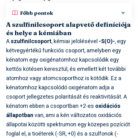
Főbb pontok
A szulfinilcsoport alapvető definíciója
és helye a kémiában
A
szulfinilcsoport
, kémiai jelölésével
-S(O)-
, egy
kétvegyértékű funkciós csoport, amelyben egy
kénatom egy oxigénatomhoz kapcsolódik egy
kettős kötésen keresztül, és emellett két további
atomhoz vagy atomcsoporthoz is kötődik. Ez a
kénatomhoz kapcsolódó oxigénatom adja a
csoport jellegzetes polaritását és reaktivitását. A
kénatom ebben a csoportban +2-es
oxidációs
állapotban
van, ami a kén változatos oxidációs
állapotai közötti spektrumon egy közepes pozíciót
foglal el, a tioéterek (-SR, +0) és a szulfonok (-