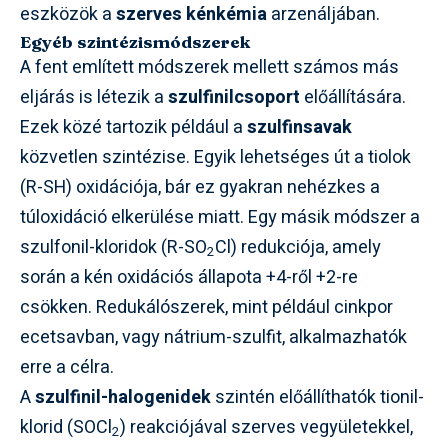
eszközök a
szerves kénkémia
arzenáljában.
Egyéb szintézismódszerek
A fent említett módszerek mellett számos más
eljárás is létezik a
szulfinilcsoport
előállítására.
Ezek közé tartozik például a
szulfinsavak
közvetlen szintézise. Egyik lehetséges út a tiolok
(R-SH) oxidációja, bár ez gyakran nehézkes a
túloxidáció elkerülése miatt. Egy másik módszer a
szulfonil-kloridok (R-SO
Cl) redukciója, amely
2
során a kén oxidációs állapota +4-ről +2-re
csökken. Redukálószerek, mint például cinkpor
ecetsavban, vagy nátrium-szulfit, alkalmazhatók
erre a célra.
A
szulfinil-halogenidek
szintén előállíthatók tionil-
klorid (SOCl
) reakciójával szerves vegyületekkel,
2