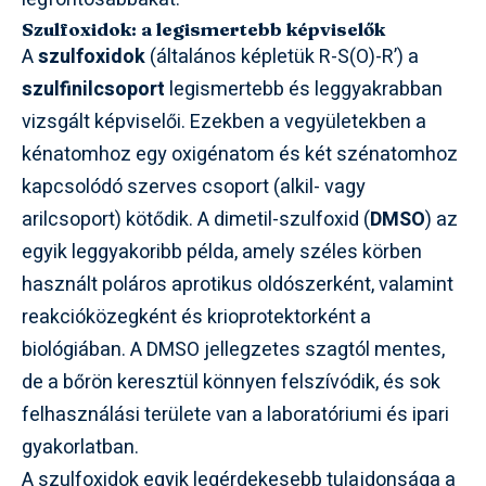
Szulfoxidok: a legismertebb képviselők
A
szulfoxidok
(általános képletük R-S(O)-R’) a
szulfinilcsoport
legismertebb és leggyakrabban
vizsgált képviselői. Ezekben a vegyületekben a
kénatomhoz egy oxigénatom és két szénatomhoz
kapcsolódó szerves csoport (alkil- vagy
arilcsoport) kötődik. A dimetil-szulfoxid (
DMSO
) az
egyik leggyakoribb példa, amely széles körben
használt poláros aprotikus oldószerként, valamint
reakcióközegként és krioprotektorként a
biológiában. A DMSO jellegzetes szagtól mentes,
de a bőrön keresztül könnyen felszívódik, és sok
felhasználási területe van a laboratóriumi és ipari
gyakorlatban.
A szulfoxidok egyik legérdekesebb tulajdonsága a