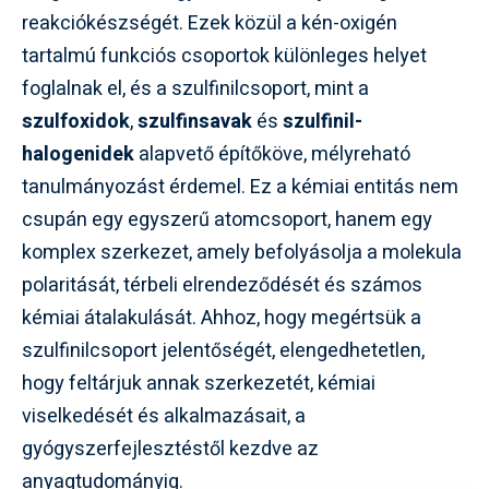
reakciókészségét. Ezek közül a kén-oxigén
tartalmú funkciós csoportok különleges helyet
foglalnak el, és a szulfinilcsoport, mint a
szulfoxidok
,
szulfinsavak
és
szulfinil-
halogenidek
alapvető építőköve, mélyreható
tanulmányozást érdemel. Ez a kémiai entitás nem
csupán egy egyszerű atomcsoport, hanem egy
komplex szerkezet, amely befolyásolja a molekula
polaritását, térbeli elrendeződését és számos
kémiai átalakulását. Ahhoz, hogy megértsük a
szulfinilcsoport jelentőségét, elengedhetetlen,
hogy feltárjuk annak szerkezetét, kémiai
viselkedését és alkalmazásait, a
gyógyszerfejlesztéstől kezdve az
anyagtudományig.