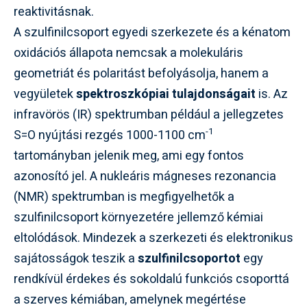
reaktivitásnak.
A szulfinilcsoport egyedi szerkezete és a kénatom
oxidációs állapota nemcsak a molekuláris
geometriát és polaritást befolyásolja, hanem a
vegyületek
spektroszkópiai tulajdonságait
is. Az
infravörös (IR) spektrumban például a jellegzetes
-1
S=O nyújtási rezgés 1000-1100 cm
tartományban jelenik meg, ami egy fontos
azonosító jel. A nukleáris mágneses rezonancia
(NMR) spektrumban is megfigyelhetők a
szulfinilcsoport környezetére jellemző kémiai
eltolódások. Mindezek a szerkezeti és elektronikus
sajátosságok teszik a
szulfinilcsoportot
egy
rendkívül érdekes és sokoldalú funkciós csoporttá
a szerves kémiában, amelynek megértése