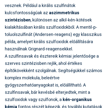
vesznek. Például a királis szulfinátok
kulcsfontosságúak az
aszimmetrikus
szintézisben
, különösen az alkil-kén-kötések
kialakításában királis szulfoxidokból. A mentil-p-
toluolszulfinát (Andersen-reagens) egy klasszikus
példa, amelyet királis szulfoxidok előállítására
használnak Grignard-reagensekkel.
A szulfinsavak és észtereik kémiai jelentősége a
szerves szintézisben rejlik, ahol értékes
építőkövekként szolgálnak. Segítségükkel számos
komplex molekula, beleértve
gyógyszerhatóanyagokat is, előállítható. A
szulfinsavak, bár kevésbé elterjedtek, mint a
szulfoxidok vagy szulfonok, a
kén-organikus
kémia
fontos részét képezik, és további kutatások