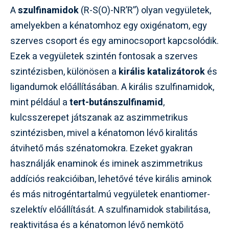
A
szulfinamidok
(R-S(O)-NR’R”) olyan vegyületek,
amelyekben a kénatomhoz egy oxigénatom, egy
szerves csoport és egy aminocsoport kapcsolódik.
Ezek a vegyületek szintén fontosak a szerves
szintézisben, különösen a
királis katalizátorok
és
ligandumok előállításában. A királis szulfinamidok,
mint például a
tert-butánszulfinamid
,
kulcsszerepet játszanak az aszimmetrikus
szintézisben, mivel a kénatomon lévő kiralitás
átvihető más szénatomokra. Ezeket gyakran
használják enaminok és iminek aszimmetrikus
addíciós reakcióiban, lehetővé téve királis aminok
és más nitrogéntartalmú vegyületek enantiomer-
szelektív előállítását. A szulfinamidok stabilitása,
reaktivitása és a kénatomon lévő nemkötő