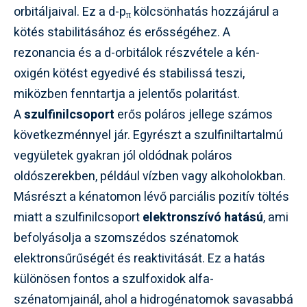
orbitáljaival. Ez a d-p
kölcsönhatás hozzájárul a
π
kötés stabilitásához és erősségéhez. A
rezonancia és a d-orbitálok részvétele a kén-
oxigén kötést egyedivé és stabilissá teszi,
miközben fenntartja a jelentős polaritást.
A
szulfinilcsoport
erős poláros jellege számos
következménnyel jár. Egyrészt a szulfiniltartalmú
vegyületek gyakran jól oldódnak poláros
oldószerekben, például vízben vagy alkoholokban.
Másrészt a kénatomon lévő parciális pozitív töltés
miatt a szulfinilcsoport
elektronszívó hatású
, ami
befolyásolja a szomszédos szénatomok
elektronsűrűségét és reaktivitását. Ez a hatás
különösen fontos a szulfoxidok alfa-
szénatomjainál, ahol a hidrogénatomok savasabbá