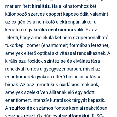
már említett
kiralitás
. Ha a kénatomhoz két
különböző szerves csoport kapcsolódik, valamint
az oxigén és a nemkötő elektronpár, akkor a
kénatom egy
királis centrummá
válik. Ez azt
jelenti, hogy a molekula két nem szuperponálható
tükörképi izomer (enantiomer) formában létezhet,
amelyek eltérő optikai aktivitással rendelkeznek. A
királis szulfoxidok szintézise és elválasztása
rendkívül fontos a gyógyszeriparban, mivel az
enantiomerek gyakran eltérő biológiai hatással
bírnak. Az aszimmetrikus oxidációs reakciók,
amelyek szelektíven állítanak elő egy adott
enantiomert, intenzív kutatások tárgyát képezik.
A
szulfoxidok
számos fontos kémiai reakcióban
vesznek részt. Oxidációval
szulfonokká
(R-SO
-