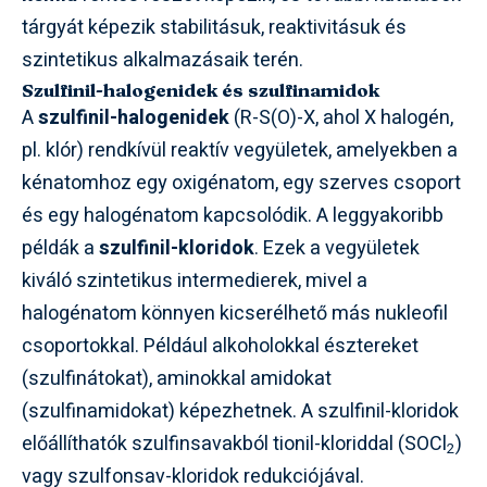
tárgyát képezik stabilitásuk, reaktivitásuk és
szintetikus alkalmazásaik terén.
Szulfinil-halogenidek és szulfinamidok
A
szulfinil-halogenidek
(R-S(O)-X, ahol X halogén,
pl. klór) rendkívül reaktív vegyületek, amelyekben a
kénatomhoz egy oxigénatom, egy szerves csoport
és egy halogénatom kapcsolódik. A leggyakoribb
példák a
szulfinil-kloridok
. Ezek a vegyületek
kiváló szintetikus intermedierek, mivel a
halogénatom könnyen kicserélhető más nukleofil
csoportokkal. Például alkoholokkal észtereket
(szulfinátokat), aminokkal amidokat
(szulfinamidokat) képezhetnek. A szulfinil-kloridok
előállíthatók szulfinsavakból tionil-kloriddal (SOCl
)
2
vagy szulfonsav-kloridok redukciójával.