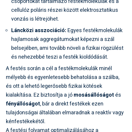
csoportokat tartalmazó festékmolekulák és a
cellulóz poláris részei között elektrosztatikus
vonzás is létrejöhet.
Láncközi asszociáció:
Egyes festékmolekulák
hajlamosak aggregátumokat képezni a szál
belsejében, ami tovább növeli a fizikai rögzülést
és nehezebbé teszi a festék kioldódását.
A festés során a cél a festékmolekulák minél
mélyebb és egyenletesebb behatolása a szálba,
és ott a lehető legerősebb fizikai kötések
kialakítása. Ez biztosítja a jó
mosásállóságot
és
fényállóságot
, bár a direkt festékek ezen
tulajdonságai általában elmaradnak a reaktív vagy
kénfestékekétől.
A festési folyamat optimalizálásához a