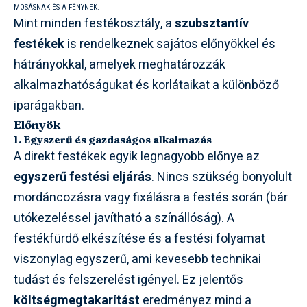
MOSÁSNAK ÉS A FÉNYNEK.
Mint minden festékosztály, a
szubsztantív
festékek
is rendelkeznek sajátos előnyökkel és
hátrányokkal, amelyek meghatározzák
alkalmazhatóságukat és korlátaikat a különböző
iparágakban.
Előnyök
1. Egyszerű és gazdaságos alkalmazás
A direkt festékek egyik legnagyobb előnye az
egyszerű festési eljárás
. Nincs szükség bonyolult
mordáncozásra vagy fixálásra a festés során (bár
utókezeléssel javítható a színállóság). A
festékfürdő elkészítése és a festési folyamat
viszonylag egyszerű, ami kevesebb technikai
tudást és felszerelést igényel. Ez jelentős
költségmegtakarítást
eredményez mind a