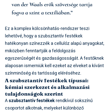
van der Waals erők szövetsége tartja
fogva a színt a textíliában.”
Ez a komplex kölcsönhatás-rendszer teszi
lehetővé, hogy a szubsztantív festékek
hatékonyan színezzék a cellulóz alapú anyagokat,
miközben fenntartják a feldolgozás
egyszerűségét és gazdaságosságát. A festőknek
alaposan ismerniük kell ezeket az elveket a kívánt
színminőség és tartósság eléréséhez.
A szubsztantív festékek típusai:
kémiai szerkezet és alkalmazási
tulajdonságok szerint
A
szubsztantív festékek
rendkívül sokszínű
csoportot alkotnak, melyeket különböző