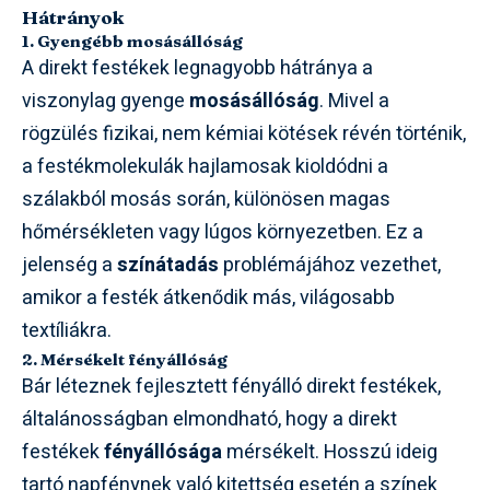
Hátrányok
1. Gyengébb mosásállóság
A direkt festékek legnagyobb hátránya a
viszonylag gyenge
mosásállóság
. Mivel a
rögzülés fizikai, nem kémiai kötések révén történik,
a festékmolekulák hajlamosak kioldódni a
szálakból mosás során, különösen magas
hőmérsékleten vagy lúgos környezetben. Ez a
jelenség a
színátadás
problémájához vezethet,
amikor a festék átkenődik más, világosabb
textíliákra.
2. Mérsékelt fényállóság
Bár léteznek fejlesztett fényálló direkt festékek,
általánosságban elmondható, hogy a direkt
festékek
fényállósága
mérsékelt. Hosszú ideig
tartó napfénynek való kitettség esetén a színek