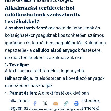
festékek alkalmazása szükséges.
Alkalmazási területek: hol
találkozhatunk szubsztantív
festékekkel?
A
szubsztantív festékek
sokoldalúságuknak és
költséghatékonyságuknak köszönhetően számos
iparágban és termékben megtalálhatók. Különösen
népszerűek a
cellulóz alapú anyagok
festésére,
de más területeken is alkalmazzák őket.
1. Textilipar
A textilipar a direkt festékek legnagyobb
felhasználója. Itt elsősorban a következő anyagok
színezésére használják:
Pamut és len:
A direkt festékek kiválóan
alkalmasak pamut és len szövetek festésére,
legyen szó ruházatról (pólók, ingek, farmerek),