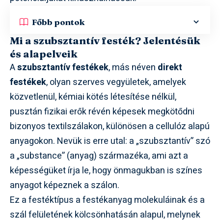
Főbb pontok
Mi a szubsztantív festék? Jelentésük
és alapelveik
A
szubsztantív festékek
, más néven
direkt
festékek
, olyan szerves vegyületek, amelyek
közvetlenül, kémiai kötés létesítése nélkül,
pusztán fizikai erők révén képesek megkötődni
bizonyos textilszálakon, különösen a cellulóz alapú
anyagokon. Nevük is erre utal: a „szubsztantív” szó
a „substance” (anyag) származéka, ami azt a
képességüket írja le, hogy önmagukban is színes
anyagot képeznek a szálon.
Ez a festéktípus a festékanyag molekuláinak és a
szál felületének kölcsönhatásán alapul, melynek