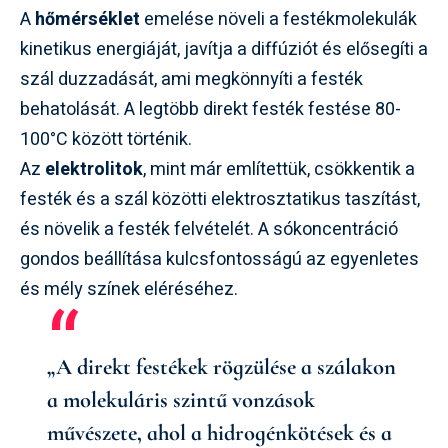
A
hőmérséklet
emelése növeli a festékmolekulák
kinetikus energiáját, javítja a diffúziót és elősegíti a
szál duzzadását, ami megkönnyíti a festék
behatolását. A legtöbb direkt festék festése 80-
100°C között történik.
Az
elektrolitok
, mint már említettük, csökkentik a
festék és a szál közötti elektrosztatikus taszítást,
és növelik a festék felvételét. A sókoncentráció
gondos beállítása kulcsfontosságú az egyenletes
és mély színek eléréséhez.
„A direkt festékek rögzülése a szálakon
a molekuláris szintű vonzások
művészete, ahol a hidrogénkötések és a