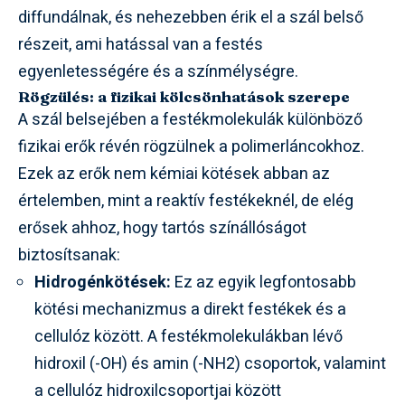
diffundálnak, és nehezebben érik el a szál belső
részeit, ami hatással van a festés
egyenletességére és a színmélységre.
Rögzülés: a fizikai kölcsönhatások szerepe
A szál belsejében a festékmolekulák különböző
fizikai erők révén rögzülnek a polimerláncokhoz.
Ezek az erők nem kémiai kötések abban az
értelemben, mint a reaktív festékeknél, de elég
erősek ahhoz, hogy tartós színállóságot
biztosítsanak:
Hidrogénkötések:
Ez az egyik legfontosabb
kötési mechanizmus a direkt festékek és a
cellulóz között. A festékmolekulákban lévő
hidroxil (-OH) és amin (-NH2) csoportok, valamint
a cellulóz hidroxilcsoportjai között