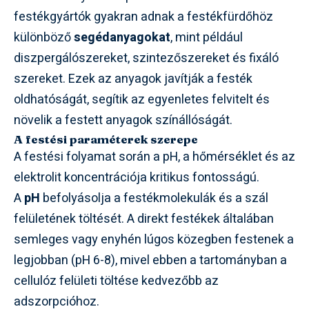
festékgyártók gyakran adnak a festékfürdőhöz
különböző
segédanyagokat
, mint például
diszpergálószereket, szintezőszereket és fixáló
szereket. Ezek az anyagok javítják a festék
oldhatóságát, segítik az egyenletes felvitelt és
növelik a festett anyagok színállóságát.
A festési paraméterek szerepe
A festési folyamat során a pH, a hőmérséklet és az
elektrolit koncentrációja kritikus fontosságú.
A
pH
befolyásolja a festékmolekulák és a szál
felületének töltését. A direkt festékek általában
semleges vagy enyhén lúgos közegben festenek a
legjobban (pH 6-8), mivel ebben a tartományban a
cellulóz felületi töltése kedvezőbb az
adszorpcióhoz.