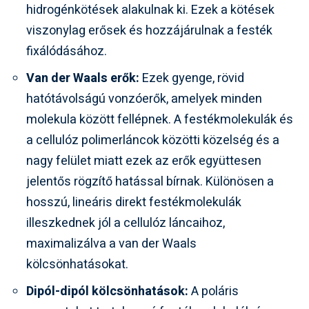
hidrogénkötések alakulnak ki. Ezek a kötések
viszonylag erősek és hozzájárulnak a festék
fixálódásához.
Van der Waals erők:
Ezek gyenge, rövid
hatótávolságú vonzóerők, amelyek minden
molekula között fellépnek. A festékmolekulák és
a cellulóz polimerláncok közötti közelség és a
nagy felület miatt ezek az erők együttesen
jelentős rögzítő hatással bírnak. Különösen a
hosszú, lineáris direkt festékmolekulák
illeszkednek jól a cellulóz láncaihoz,
maximalizálva a van der Waals
kölcsönhatásokat.
Dipól-dipól kölcsönhatások:
A poláris