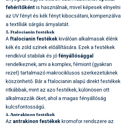
fehérítőként
is használnak, mivel képesek elnyelni
az UV fényt és kék fényt kibocsátani, kompenzálva
a textíliák sárgás árnyalatát.
3. Ftalocianin festékek
A
ftalocianin festékek
kiválóan alkalmasak élénk
kék és zöld színek előállítására. Ezek a festékek
rendkívül stabilak és jó
fényállósággal
rendelkeznek, ami a komplex, fémiont (gyakran
rezet) tartalmazó makrociklusos szerkezetüknek
köszönhető. Bár a ftalocianin alapú direkt festékek
ritkábbak, mint az azo festékek, különösen ott
alkalmazzák őket, ahol a magas fényállóság
kulcsfontosságú.
4. Antrakinon festékek
Az
antrakinon festékek
kromofor rendszere az