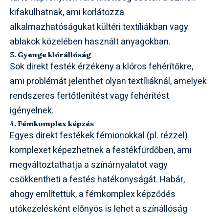
kifakulhatnak, ami korlátozza
alkalmazhatóságukat kültéri textíliákban vagy
ablakok közelében használt anyagokban.
3. Gyenge klórállóság
Sok direkt festék érzékeny a klóros fehérítőkre,
ami problémát jelenthet olyan textíliáknál, amelyek
rendszeres fertőtlenítést vagy fehérítést
igényelnek.
4. Fémkomplex képzés
Egyes direkt festékek fémionokkal (pl. rézzel)
komplexet képezhetnek a festékfürdőben, ami
megváltoztathatja a színárnyalatot vagy
csökkentheti a festés hatékonyságát. Habár,
ahogy említettük, a fémkomplex képződés
utókezelésként előnyös is lehet a színállóság