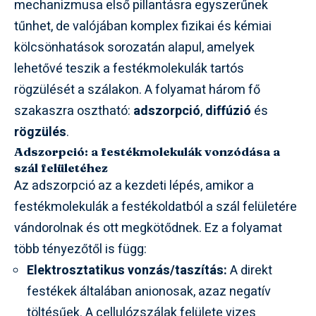
mechanizmusa első pillantásra egyszerűnek
tűnhet, de valójában komplex fizikai és kémiai
kölcsönhatások sorozatán alapul, amelyek
lehetővé teszik a festékmolekulák tartós
rögzülését a szálakon. A folyamat három fő
szakaszra osztható:
adszorpció
,
diffúzió
és
rögzülés
.
Adszorpció: a festékmolekulák vonzódása a
szál felületéhez
Az adszorpció az a kezdeti lépés, amikor a
festékmolekulák a festékoldatból a szál felületére
vándorolnak és ott megkötődnek. Ez a folyamat
több tényezőtől is függ:
Elektrosztatikus vonzás/taszítás:
A direkt
festékek általában anionosak, azaz negatív
töltésűek. A cellulózszálak felülete vizes