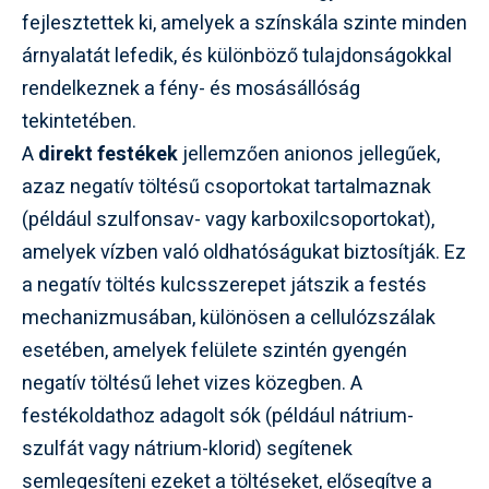
fejlesztettek ki, amelyek a színskála szinte minden
árnyalatát lefedik, és különböző tulajdonságokkal
rendelkeznek a fény- és mosásállóság
tekintetében.
A
direkt festékek
jellemzően anionos jellegűek,
azaz negatív töltésű csoportokat tartalmaznak
(például szulfonsav- vagy karboxilcsoportokat),
amelyek vízben való oldhatóságukat biztosítják. Ez
a negatív töltés kulcsszerepet játszik a festés
mechanizmusában, különösen a cellulózszálak
esetében, amelyek felülete szintén gyengén
negatív töltésű lehet vizes közegben. A
festékoldathoz adagolt sók (például nátrium-
szulfát vagy nátrium-klorid) segítenek
semlegesíteni ezeket a töltéseket, elősegítve a