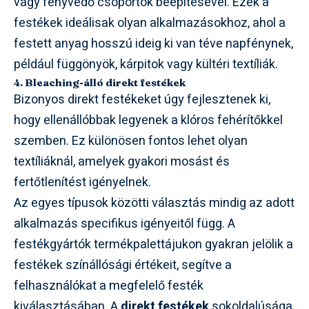
vagy fényvédő csoportok beépítésével. Ezek a
festékek ideálisak olyan alkalmazásokhoz, ahol a
festett anyag hosszú ideig ki van téve napfénynek,
például függönyök, kárpitok vagy kültéri textíliák.
4. Bleaching-álló direkt festékek
Bizonyos direkt festékeket úgy fejlesztenek ki,
hogy ellenállóbbak legyenek a klóros fehérítőkkel
szemben. Ez különösen fontos lehet olyan
textíliáknál, amelyek gyakori mosást és
fertőtlenítést igényelnek.
Az egyes típusok közötti választás mindig az adott
alkalmazás specifikus igényeitől függ. A
festékgyártók termékpalettájukon gyakran jelölik a
festékek színállósági értékeit, segítve a
felhasználókat a megfelelő festék
kiválasztásában. A
direkt festékek
sokoldalúsága