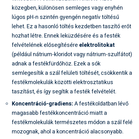
közegben, különösen semleges vagy enyhén
lúgos pH-n szintén gyengén negatív töltésű
lehet. Ez a hasonló töltés kezdetben taszító erőt
hozhat létre. Ennek leküzdésére és a festék
felvételének elősegítésére
elektrolitokat
(például nátrium-kloridot vagy nátrium-szulfátot)
adnak a festékfürdőhöz. Ezek a sók
semlegesítik a szál felületi töltését, csökkentik a
festékmolekulák közötti elektrosztatikus
taszítást, és így segítik a festék felvételét.
Koncentráció-gradiens:
A festékoldatban lévő
magasabb festékkoncentráció miatt a
festékmolekulák természetes módon a szál felé
mozognak, ahol a koncentráció alacsonyabb.