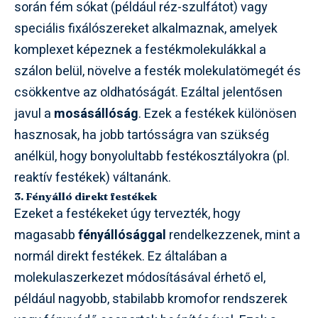
során fém sókat (például réz-szulfátot) vagy
speciális fixálószereket alkalmaznak, amelyek
komplexet képeznek a festékmolekulákkal a
szálon belül, növelve a festék molekulatömegét és
csökkentve az oldhatóságát. Ezáltal jelentősen
javul a
mosásállóság
. Ezek a festékek különösen
hasznosak, ha jobb tartósságra van szükség
anélkül, hogy bonyolultabb festékosztályokra (pl.
reaktív festékek) váltanánk.
3. Fényálló direkt festékek
Ezeket a festékeket úgy tervezték, hogy
magasabb
fényállósággal
rendelkezzenek, mint a
normál direkt festékek. Ez általában a
molekulaszerkezet módosításával érhető el,
például nagyobb, stabilabb kromofor rendszerek