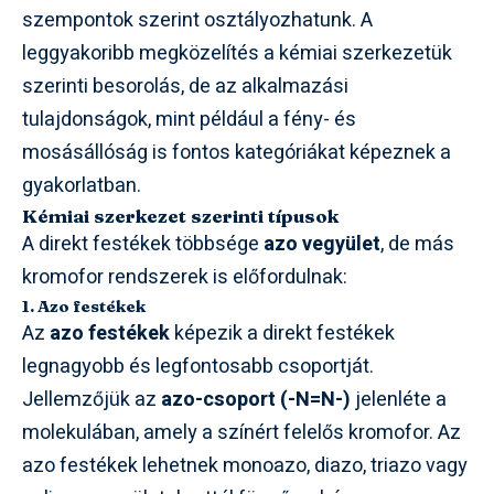
szempontok szerint osztályozhatunk. A
leggyakoribb megközelítés a kémiai szerkezetük
szerinti besorolás, de az alkalmazási
tulajdonságok, mint például a fény- és
mosásállóság is fontos kategóriákat képeznek a
gyakorlatban.
Kémiai szerkezet szerinti típusok
A direkt festékek többsége
azo vegyület
, de más
kromofor rendszerek is előfordulnak:
1. Azo festékek
Az
azo festékek
képezik a direkt festékek
legnagyobb és legfontosabb csoportját.
Jellemzőjük az
azo-csoport (-N=N-)
jelenléte a
molekulában, amely a színért felelős kromofor. Az
azo festékek lehetnek monoazo, diazo, triazo vagy