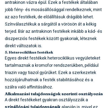
antrakinon vázra épül. Ezek a festékek általában
jobb fény- és mosásállósággal rendelkeznek, mint
az azo festékek, de előállításuk drágább lehet.
Színválasztékuk a sárgától a vörösön át a kékig
terjed. Bár az antrakinon festékek inkább a kád- és
diszperziós festékek között gyakoriak, léteznek
direkt változatok is.
5. Heterociklikus festékek
Egyes direkt festékek heterociklikus vegyületeket
tartalmaznak a kromofor rendszerükben, például
triazin vagy tiazol gyűrűket. Ezek a szerkezetek
hozzájárulhatnak a festék stabilitásához és a
szálra való affinitásához.
Alkalmazási tulajdonságok szerinti osztályozás
A direkt festékeket gyakran osztályozzák a
színállósági tulajdonságaik
alapján is, mivel ez