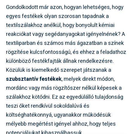
Gondolkodott már azon, hogyan lehetséges, hogy
egyes festékek olyan szorosan tapadnak a
textilszálakhoz anélkül, hogy bonyolult kémiai
reakciókat vagy segédanyagokat igényelnének? A
textiliparban és számos más ágazatban a színek
rögzítése kulcsfontosságú, és ehhez a feladathoz
különböző festékfajták állnak rendelkezésre.
Közülük is kiemelkedő szerepet játszanak a
szubsztantív festékek
, melyek direkt módon,
mordánc vagy más rögzítőszer nélkül képesek a
szálakhoz kötődni. Ez az egyedülálló tulajdonság
teszi őket rendkívül sokoldalúvá és
költséghatékonnyá, ugyanakkor működésük
mélyebb megértést igényel ahhoz, hogy teljes
potenciáljukat kihasználhassuk.