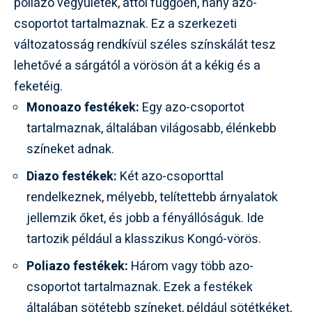
poliazo vegyületek, attól függően, hány azo-
csoportot tartalmaznak. Ez a szerkezeti
változatosság rendkívül széles színskálát tesz
lehetővé a sárgától a vörösön át a kékig és a
feketéig.
Monoazo festékek:
Egy azo-csoportot
tartalmaznak, általában világosabb, élénkebb
színeket adnak.
Diazo festékek:
Két azo-csoporttal
rendelkeznek, mélyebb, telítettebb árnyalatok
jellemzik őket, és jobb a fényállóságuk. Ide
tartozik például a klasszikus Kongó-vörös.
Poliazo festékek:
Három vagy több azo-
csoportot tartalmaznak. Ezek a festékek
általában sötétebb színeket, például sötétkéket,