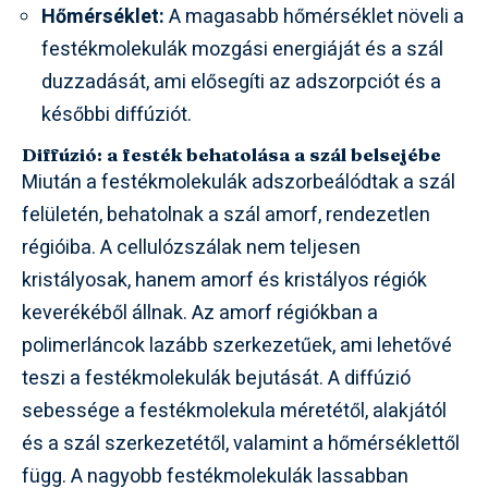
Hőmérséklet:
A magasabb hőmérséklet növeli a
festékmolekulák mozgási energiáját és a szál
duzzadását, ami elősegíti az adszorpciót és a
későbbi diffúziót.
Diffúzió: a festék behatolása a szál belsejébe
Miután a festékmolekulák adszorbeálódtak a szál
felületén, behatolnak a szál amorf, rendezetlen
régióiba. A cellulózszálak nem teljesen
kristályosak, hanem amorf és kristályos régiók
keverékéből állnak. Az amorf régiókban a
polimerláncok lazább szerkezetűek, ami lehetővé
teszi a festékmolekulák bejutását. A diffúzió
sebessége a festékmolekula méretétől, alakjától
és a szál szerkezetétől, valamint a hőmérséklettől
függ. A nagyobb festékmolekulák lassabban