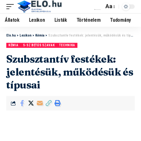
Aa
Állatok
Lexikon
Listák
Történelem
Tudomány
Elo.hu
>
Lexikon
>
Kémia
>
Szubsztantív festékek: jelentésük, működésük és típusai
KÉMIA
S-SZ BETŰS SZAVAK
TECHNIKA
Szubsztantív festékek:
jelentésük, működésük és
típusai