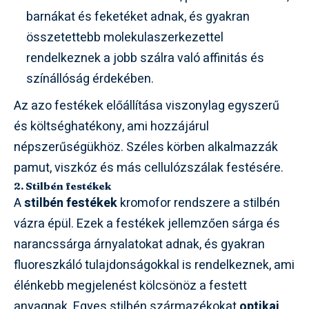
barnákat és feketéket adnak, és gyakran
összetettebb molekulaszerkezettel
rendelkeznek a jobb szálra való affinitás és
színállóság érdekében.
Az azo festékek előállítása viszonylag egyszerű
és költséghatékony, ami hozzájárul
népszerűségükhöz. Széles körben alkalmazzák
pamut, viszkóz és más cellulózszálak festésére.
2. Stilbén festékek
A
stilbén festékek
kromofor rendszere a stilbén
vázra épül. Ezek a festékek jellemzően sárga és
narancssárga árnyalatokat adnak, és gyakran
fluoreszkáló tulajdonságokkal is rendelkeznek, ami
élénkebb megjelenést kölcsönöz a festett
anyagnak. Egyes stilbén származékokat
optikai