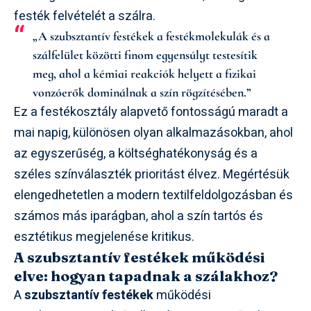
festék felvételét a szálra.
„A szubsztantív festékek a festékmolekulák és a
szálfelület közötti finom egyensúlyt testesítik
meg, ahol a kémiai reakciók helyett a fizikai
vonzóerők dominálnak a szín rögzítésében.”
Ez a festékosztály alapvető fontosságú maradt a
mai napig, különösen olyan alkalmazásokban, ahol
az egyszerűség, a költséghatékonyság és a
széles színválaszték prioritást élvez. Megértésük
elengedhetetlen a modern textilfeldolgozásban és
számos más iparágban, ahol a szín tartós és
esztétikus megjelenése kritikus.
A szubsztantív festékek működési
elve: hogyan tapadnak a szálakhoz?
A
szubsztantív festékek
működési