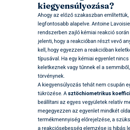
kiegyensúlyozása?
Ahogy az előző szakaszban említettük,
legfontosabb alapelve. Antoine Lavoisie
rendszerben zajló kémiai reakció sorá
jelenti, hogy a reakcióban részt vevő 
kell, hogy egyezzen a reakcióban kele
típusával. Ha egy kémiai egyenlet nincs
keletkeznek vagy tűnnek el a semmiből
törvénynek.
A kiegyensúlyozás tehát nem csupán eg
tükrözése. A
sztöchiometrikus koeffic
beállítani az egyes vegyületek relatí
megegyezzen az egyenlet mindkét oldalá
termékmennyiség előrejelzése, a szü
a reakciósebesség elemzése is hibás le