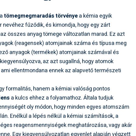
 a
tömegmegmaradás törvénye
a kémia egyik
r nevéhez fűződik, és kimondja, hogy egy zárt
n az összes anyag tömege változatlan marad. Ez azt
anyagok (reagensek) atomjainak száma és típusa meg
tkező anyagok (termékek) atomjainak számával és
 kiegyensúlyozva, az azt sugallná, hogy atomok
, ami ellentmondana ennek az alapvető természeti
y formalitás, hanem a kémiai valóság pontos
iens
a kulcs ehhez a folyamathoz. Általa tudjuk
v mennyiségét oly módon, hogy minden egyes atomszám
n. Enélkül a lépés nélkül a kémiai számítások, a
kséges reagensmennyiségek meghatározása, vagy akár
nne. Egy kiegyensúlyozatlan egyenlet alapján végzett