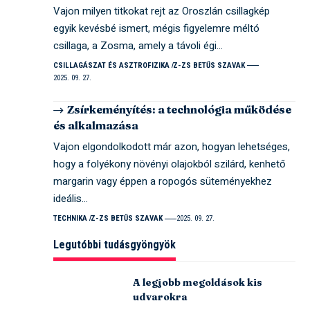
Vajon milyen titkokat rejt az Oroszlán csillagkép
egyik kevésbé ismert, mégis figyelemre méltó
csillaga, a Zosma, amely a távoli égi…
CSILLAGÁSZAT ÉS ASZTROFIZIKA
Z-ZS BETŰS SZAVAK
2025. 09. 27.
Zsírkeményítés: a technológia működése
és alkalmazása
Vajon elgondolkodott már azon, hogyan lehetséges,
hogy a folyékony növényi olajokból szilárd, kenhető
margarin vagy éppen a ropogós süteményekhez
ideális…
TECHNIKA
Z-ZS BETŰS SZAVAK
2025. 09. 27.
Legutóbbi tudásgyöngyök
A legjobb megoldások kis
udvarokra