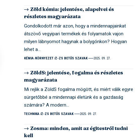
Zöld kémia: jelentése, alapelvei és
részletes magyarázata
Gondolkodott már azon, hogy a mindennapjainkat
átszövő vegyipari termékek és folyamatok vajon
milyen lábnyomot hagynak a bolygónkon? Hogyan
lehet a…
KÉMIA
KÖRNYEZET
Z-ZS BETŰS SZAVAK
2025. 09. 27.
ZöldS: jelentése, fogalma és részletes
magyarázata
Mi rejlik a ZöldS fogalma mögött, és miért válik egyre
sürgetőbbé a mindennapi életünk és a gazdaság
számára? A modern…
TECHNIKA
Z-ZS BETŰS SZAVAK
2025. 09. 27.
Zosma: minden, amit az égitestről tudni
kell