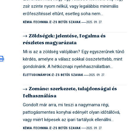
zsír szinte nyom nélkül, vagy legalábbis minimális
erőfeszítéssel eltűnt, esetleg soha nem…
KÉMIA
TECHNIKA
Z-ZS BETŰS SZAVAK
2025. 09. 27.
Zöldségek: jelentése, fogalma és
részletes magyarázata
Mi is az a zöldség valójában? Egy egyszerűnek tűnő
kérdés, amelyre a válasz sokkal összetettebb, mint
gondolnánk. A hétköznapi nyelvhasználatban…
ÉLETTUDOMÁNYOK
Z-ZS BETŰS SZAVAK
2025. 09. 27.
Zománc: szerkezete, tulajdonságai és
felhasználása
Gondolt már arra, mi teszi a nagymama régi,
pattogásmentes konyhai edényét olyan időtállóvá,
vagy miért képesek az ipari tartályok ellenállni…
KÉMIA
TECHNIKA
Z-ZS BETŰS SZAVAK
2025. 09. 27.