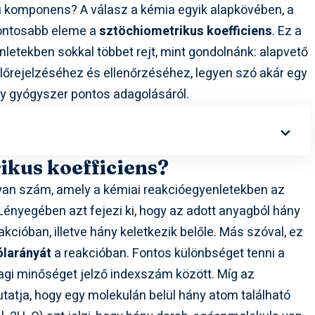
gú komponens? A válasz a kémia egyik alapkövében, a
fontosabb eleme a
sztöchiometrikus koefficiens
. Ez a
letekben sokkal többet rejt, mint gondolnánk: alapvető
lőrejelzéséhez és ellenőrzéséhez, legyen szó akár egy
egy gyógyszer pontos adagolásáról.
rikus koefficiens?
yan szám, amely a kémiai reakcióegyenletekben az
 Lényegében azt fejezi ki, hogy az adott anyagból hány
kcióban, illetve hány keletkezik belőle. Más szóval, ez
ólarányát
a reakcióban. Fontos különbséget tenni a
agi minőséget jelző indexszám között. Míg az
tatja, hogy egy molekulán belül hány atom található