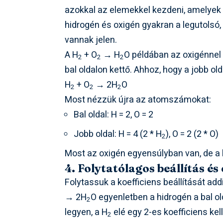
azokkal az elemekkel kezdeni, amelyek
hidrogén és oxigén gyakran a legutolsó
vannak jelen.
A H
+ O
→ H
O példában az oxigénnel 
2
2
2
bal oldalon kettő. Ahhoz, hogy a jobb old
H
+ O
→ 2H
O
2
2
2
Most nézzük újra az atomszámokat:
Bal oldal: H = 2, O = 2
Jobb oldal: H = 4 (2 * H
), O = 2 (2 * O)
2
Most az oxigén egyensúlyban van, de a 
4. Folytatólagos beállítás és
Folytassuk a koefficiens beállítását a
→ 2H
O egyenletben a hidrogén a bal old
2
legyen, a H
elé egy 2-es koefficiens kell
2