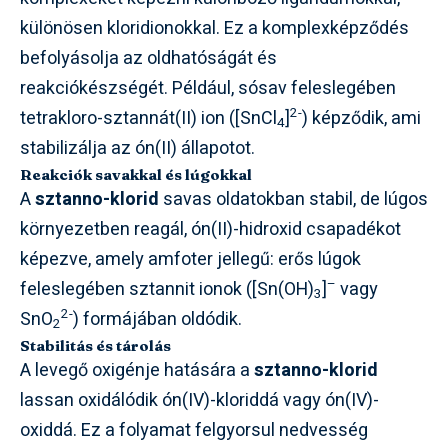
különösen kloridionokkal. Ez a komplexképződés
befolyásolja az oldhatóságát és
reakciókészségét. Például, sósav feleslegében
2-
tetrakloro-sztannát(II) ion ([SnCl
]
) képződik, ami
4
stabilizálja az ón(II) állapotot.
Reakciók savakkal és lúgokkal
A
sztanno-klorid
savas oldatokban stabil, de lúgos
környezetben reagál, ón(II)-hidroxid csapadékot
képezve, amely amfoter jellegű: erős lúgok
–
feleslegében sztannit ionok ([Sn(OH)
]
vagy
3
2-
SnO
) formájában oldódik.
2
Stabilitás és tárolás
A levegő oxigénje hatására a
sztanno-klorid
lassan oxidálódik ón(IV)-kloriddá vagy ón(IV)-
oxiddá. Ez a folyamat felgyorsul nedvesség