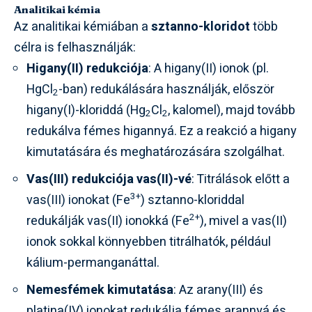
Analitikai kémia
Az analitikai kémiában a
sztanno-kloridot
több
célra is felhasználják:
Higany(II) redukciója
: A higany(II) ionok (pl.
HgCl
-ban) redukálására használják, először
2
higany(I)-kloriddá (Hg
Cl
, kalomel), majd tovább
2
2
redukálva fémes higannyá. Ez a reakció a higany
kimutatására és meghatározására szolgálhat.
Vas(III) redukciója vas(II)-vé
: Titrálások előtt a
3+
vas(III) ionokat (Fe
) sztanno-kloriddal
2+
redukálják vas(II) ionokká (Fe
), mivel a vas(II)
ionok sokkal könnyebben titrálhatók, például
kálium-permanganáttal.
Nemesfémek kimutatása
: Az arany(III) és
platina(IV) ionokat redukálja fémes arannyá és