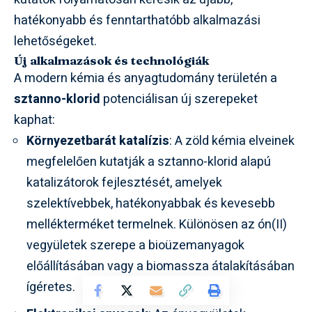
hatékonyabb és fenntarthatóbb alkalmazási
lehetőségeket.
Új alkalmazások és technológiák
A modern kémia és anyagtudomány területén a
sztanno-klorid
potenciálisan új szerepeket
kaphat:
Környezetbarát katalízis
: A zöld kémia elveinek
megfelelően kutatják a sztanno-klorid alapú
katalizátorok fejlesztését, amelyek
szelektívebbek, hatékonyabbak és kevesebb
mellékterméket termelnek. Különösen az ón(II)
vegyületek szerepe a bioüzemanyagok
előállításában vagy a biomassza átalakításában
ígéretes.