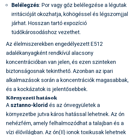
Belélegzés
: Por vagy gőz belélegzése a légutak
irritációját okozhatja, köhögéssel és légszomjjal
járhat. Hosszan tartó expozíció
tüdőkárosodáshoz vezethet.
Az élelmiszerekben engedélyezett E512
adalékanyagként rendkívül alacsony
koncentrációban van jelen, és ezen szinteken
biztonságosnak tekinthető. Azonban az ipari
alkalmazások során a koncentrációk magasabbak,
és a kockázatok is jelentősebbek.
Környezeti hatások
A
sztanno-klorid
és az ónvegyületek a
környezetbe jutva káros hatással lehetnek. Az ón
nehézfém, amely felhalmozódhat a talajban és a
vízi élővilágban. Az ón(II) ionok toxikusak lehetnek