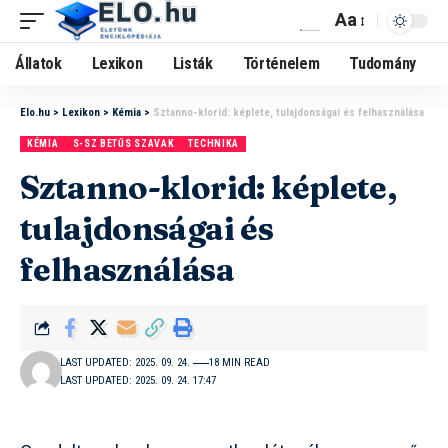
Aa
Állatok
Lexikon
Listák
Történelem
Tudomány
Elo.hu
>
Lexikon
>
Kémia
>
Sztanno-klorid: képlete, tulajdonságai és felhasználása
KÉMIA
S-SZ BETŰS SZAVAK
TECHNIKA
Sztanno-klorid: képlete,
tulajdonságai és
felhasználása
LAST UPDATED: 2025. 09. 24.
18 MIN READ
LAST UPDATED: 2025. 09. 24. 17:47