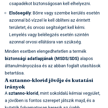
csapadékot biztonságosan kell elhelyezni.
Elsősegély
: Bőrre vagy szembe kerülés esetén
azonnal bő vízzel le kell öblíteni az érintett
területet, és orvosi segítséget kell kérni.
Lenyelés vagy belélegzés esetén szintén
azonnal orvosi ellátásra van szükség.
Minden esetben elengedhetetlen a termék
biztonsági adatlapjának (MSDS/SDS)
alapos
áttanulmányozása és az abban foglalt utasítások
betartása.
A sztanno-klorid jövője és kutatási
irányok
A
sztanno-klorid
, mint sokoldalú kémiai vegyület,
a jövőben is fontos szerepet játszik majd, és a
kutatók folyamatosan keresik az újabb,