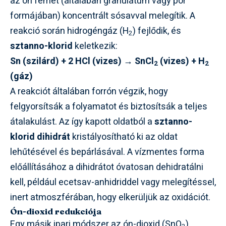
az ón fémet (általában granulátum vagy por
formájában) koncentrált sósavval melegítik. A
reakció során hidrogéngáz (H
) fejlődik, és
2
sztanno-klorid
keletkezik:
Sn (szilárd) + 2 HCl (vizes) → SnCl
(vizes) + H
2
2
(gáz)
A reakciót általában forrón végzik, hogy
felgyorsítsák a folyamatot és biztosítsák a teljes
átalakulást. Az így kapott oldatból a
sztanno-
klorid dihidrát
kristályosítható ki az oldat
lehűtésével és bepárlásával. A vízmentes forma
előállításához a dihidrátot óvatosan dehidratálni
kell, például ecetsav-anhidriddel vagy melegítéssel,
inert atmoszférában, hogy elkerüljük az oxidációt.
Ón-dioxid redukciója
Egy másik ipari módszer az ón-dioxid (SnO
)