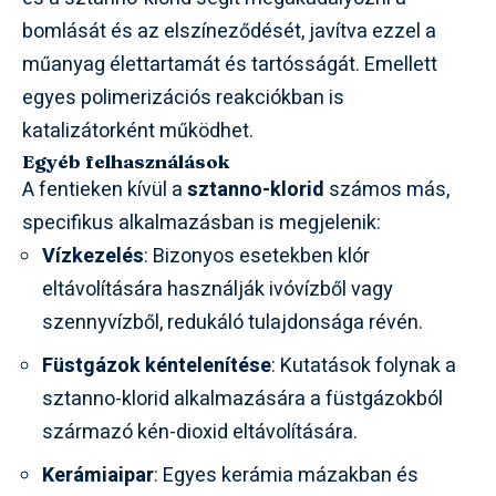
bomlását és az elszíneződését, javítva ezzel a
műanyag élettartamát és tartósságát. Emellett
egyes polimerizációs reakciókban is
katalizátorként működhet.
Egyéb felhasználások
A fentieken kívül a
sztanno-klorid
számos más,
specifikus alkalmazásban is megjelenik:
Vízkezelés
: Bizonyos esetekben klór
eltávolítására használják ivóvízből vagy
szennyvízből, redukáló tulajdonsága révén.
Füstgázok kéntelenítése
: Kutatások folynak a
sztanno-klorid alkalmazására a füstgázokból
származó kén-dioxid eltávolítására.
Kerámiaipar
: Egyes kerámia mázakban és