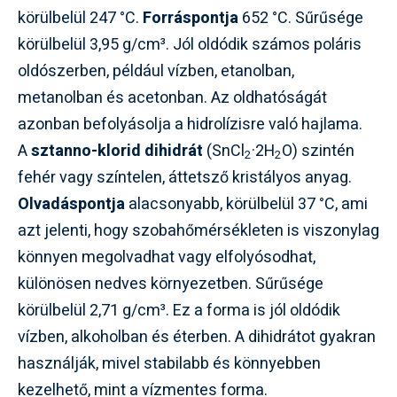
körülbelül 247 °C.
Forráspontja
652 °C. Sűrűsége
körülbelül 3,95 g/cm³. Jól oldódik számos poláris
oldószerben, például vízben, etanolban,
metanolban és acetonban. Az oldhatóságát
azonban befolyásolja a hidrolízisre való hajlama.
A
sztanno-klorid dihidrát
(SnCl
·2H
O) szintén
2
2
fehér vagy színtelen, áttetsző kristályos anyag.
Olvadáspontja
alacsonyabb, körülbelül 37 °C, ami
azt jelenti, hogy szobahőmérsékleten is viszonylag
könnyen megolvadhat vagy elfolyósodhat,
különösen nedves környezetben. Sűrűsége
körülbelül 2,71 g/cm³. Ez a forma is jól oldódik
vízben, alkoholban és éterben. A dihidrátot gyakran
használják, mivel stabilabb és könnyebben
kezelhető, mint a vízmentes forma.