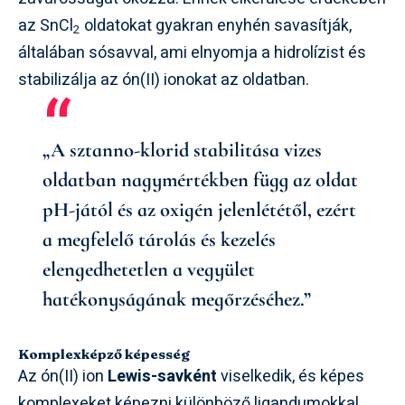
az SnCl
oldatokat gyakran enyhén savasítják,
2
általában sósavval, ami elnyomja a hidrolízist és
stabilizálja az ón(II) ionokat az oldatban.
„A sztanno-klorid stabilitása vizes
oldatban nagymértékben függ az oldat
pH-jától és az oxigén jelenlététől, ezért
a megfelelő tárolás és kezelés
elengedhetetlen a vegyület
hatékonyságának megőrzéséhez.”
Komplexképző képesség
Az ón(II) ion
Lewis-savként
viselkedik, és képes
komplexeket képezni különböző ligandumokkal,