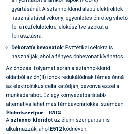
a nyomtatott áramköri lapok (PCB-k)
gyártásánál. A sztanno-klorid alapú elektrolitok
használatával vékony, egyenletes ónréteg vihető
fel a rézfelületekre, előkészítve azokat a
forrasztásra.
Dekoratív bevonatok
: Esztétikai célokra is
használják, ahol a fényes ónbevonat kívánatos.
Az ónozási folyamat során a sztanno-klorid
oldatból az ón(II) ionok redukálódnak fémes ónná
az elektrolitikus cella katódján, bevonva ezzel a
munkadarabot. Ez egy környezetbarátabb
alternatíva lehet más fémbevonatokkal szemben.
Élelmiszeripar – E512
A
sztanno-kloridot
az élelmiszeriparban is
alkalmazzák, ahol
E512
kódnéven,