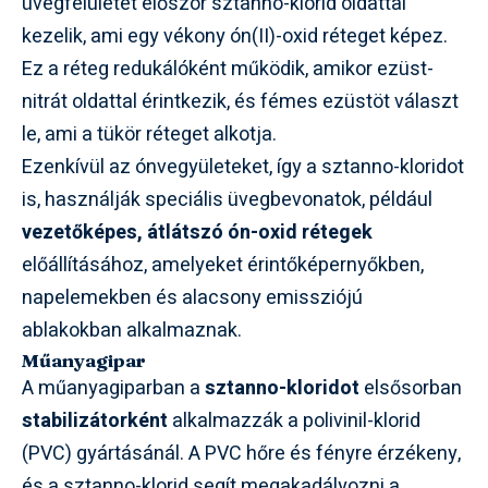
üvegfelületet először sztanno-klorid oldattal
kezelik, ami egy vékony ón(II)-oxid réteget képez.
Ez a réteg redukálóként működik, amikor ezüst-
nitrát oldattal érintkezik, és fémes ezüstöt választ
le, ami a tükör réteget alkotja.
Ezenkívül az ónvegyületeket, így a sztanno-kloridot
is, használják speciális üvegbevonatok, például
vezetőképes, átlátszó ón-oxid rétegek
előállításához, amelyeket érintőképernyőkben,
napelemekben és alacsony emissziójú
ablakokban alkalmaznak.
Műanyagipar
A műanyagiparban a
sztanno-kloridot
elsősorban
stabilizátorként
alkalmazzák a polivinil-klorid
(PVC) gyártásánál. A PVC hőre és fényre érzékeny,
és a sztanno-klorid segít megakadályozni a