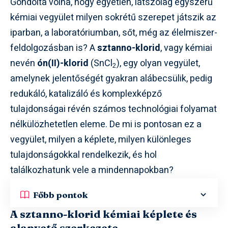
Gondolta volna, hogy egyetlen, látszólag egyszerű
kémiai vegyület milyen sokrétű szerepet játszik az
iparban, a laboratóriumban, sőt, még az élelmiszer-
feldolgozásban is? A
sztanno-klorid
, vagy kémiai
nevén
ón(II)-klorid
(SnCl
), egy olyan vegyület,
2
amelynek jelentőségét gyakran alábecsülik, pedig
redukáló, katalizáló és komplexképző
tulajdonságai révén számos technológiai folyamat
nélkülözhetetlen eleme. De mi is pontosan ez a
vegyület, milyen a képlete, milyen különleges
tulajdonságokkal rendelkezik, és hol
találkozhatunk vele a mindennapokban?
Főbb pontok
A sztanno-klorid kémiai képlete és
alapvető szerkezete