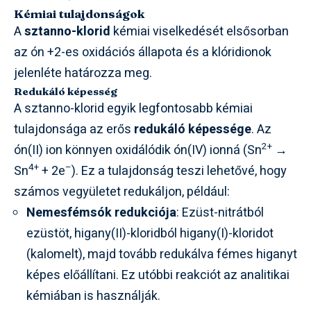
Kémiai tulajdonságok
A
sztanno-klorid
kémiai viselkedését elsősorban
az ón +2-es oxidációs állapota és a klóridionok
jelenléte határozza meg.
Redukáló képesség
A sztanno-klorid egyik legfontosabb kémiai
tulajdonsága az erős
redukáló képessége
. Az
2+
ón(II) ion könnyen oxidálódik ón(IV) ionná (Sn
→
4+
–
Sn
+ 2e
). Ez a tulajdonság teszi lehetővé, hogy
számos vegyületet redukáljon, például:
Nemesfémsók redukciója
: Ezüst-nitrátból
ezüstöt, higany(II)-kloridból higany(I)-kloridot
(kalomelt), majd tovább redukálva fémes higanyt
képes előállítani. Ez utóbbi reakciót az analitikai
kémiában is használják.