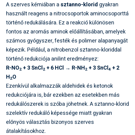
A szerves kémiában a
sztanno-klorid
gyakran
használt reagens a nitrocsoportok aminocsoporttá
történő redukálására. Ez a reakció különösen
fontos az aromás aminok előállításában, amelyek
számos gyógyszer, festék és polimer alapanyagát
képezik. Például, a nitrobenzol sztanno-kloriddal
történő redukciója anilint eredményez:
R-NO
+ 3 SnCl
+ 6 HCl → R-NH
+ 3 SnCl
+ 2
2
2
2
4
H
O
2
Ezenkívül alkalmazzák aldehidek és ketonok
redukciójára is, bár ezekben az esetekben más
redukálószerek is szóba jöhetnek. A sztanno-klorid
szelektív redukáló képessége miatt gyakran
előnyös választás bizonyos szerves
átalakításokhoz.