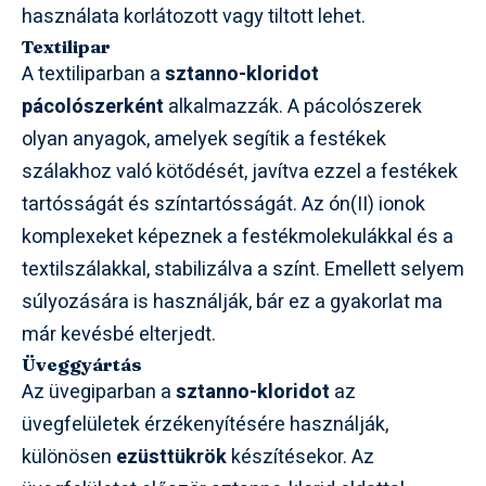
használata korlátozott vagy tiltott lehet.
Textilipar
A textiliparban a
sztanno-kloridot
pácolószerként
alkalmazzák. A pácolószerek
olyan anyagok, amelyek segítik a festékek
szálakhoz való kötődését, javítva ezzel a festékek
tartósságát és színtartósságát. Az ón(II) ionok
komplexeket képeznek a festékmolekulákkal és a
textilszálakkal, stabilizálva a színt. Emellett selyem
súlyozására is használják, bár ez a gyakorlat ma
már kevésbé elterjedt.
Üveggyártás
Az üvegiparban a
sztanno-kloridot
az
üvegfelületek érzékenyítésére használják,
különösen
ezüsttükrök
készítésekor. Az