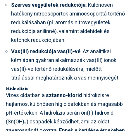
Szerves vegyületek redukciója
: Különösen
hatékony nitrocsoportok aminocsoporttá történő
redukálásában (pl. aromás nitrovegyületek
redukciója anilinné), valamint aldehidek és
ketonok redukciójában.
Vas(III) redukciója vas(II)-vé
: Az analitikai
kémiában gyakran alkalmazzák vas(III) ionok
vas(II)-vé történő redukálására, mielőtt
titrálással meghatároznák a vas mennyiségét.
Hidrolízis
Vizes oldatban a
sztanno-klorid
hidrolízisre
hajlamos, különösen híg oldatokban és magasabb
pH-értékeken. A hidrolízis során ón(II)-hidroxid
(Sn(OH)
) csapadék képződhet, ami az oldat
2
zavarosságát okozza. Ennek elkerülése érdekében