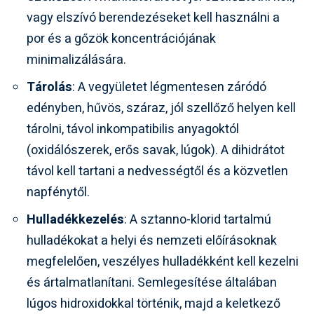
vagy elszívó berendezéseket kell használni a
por és a gőzök koncentrációjának
minimalizálására.
Tárolás
: A vegyületet légmentesen záródó
edényben, hűvös, száraz, jól szellőző helyen kell
tárolni, távol inkompatibilis anyagoktól
(oxidálószerek, erős savak, lúgok). A dihidrátot
távol kell tartani a nedvességtől és a közvetlen
napfénytől.
Hulladékkezelés
: A sztanno-klorid tartalmú
hulladékokat a helyi és nemzeti előírásoknak
megfelelően, veszélyes hulladékként kell kezelni
és ártalmatlanítani. Semlegesítése általában
lúgos hidroxidokkal történik, majd a keletkező