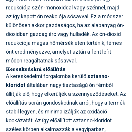
2
redukciója szén-monoxiddal vagy szénnel, majd
az így kapott ón reakciója sósavval. Ez a módszer
különösen akkor gazdaságos, ha az alapanyag ón-
dioxidban gazdag érc vagy hulladék. Az ón-dioxid
redukciója magas hőmérsékleten történik, fémes
ónt eredményezve, amelyet aztán a fent leírt
módon reagáltatnak sósavval.
Kereskedelmi előállítás
A kereskedelmi forgalomba kerülő
sztanno-
kloridot
általában nagy tisztaságú ón fémből
állítják elő, hogy elkerüljék a szennyeződéseket. Az
előállítás során gondoskodnak arról, hogy a termék
stabil legyen, és minimalizálják az oxidáció
kockázatát. Az így előállított sztanno-kloridot
széles körben alkalmazzák a vegyiparban,