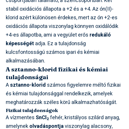
csoportjában található, a széncsoportban. Két
stabil oxidációs állapota a +2 és a +4. Az ón(II)-
klorid azért különösen érdekes, mert az ón +2-es
oxidációs állapota viszonylag könnyen oxidálódik
+4-es állapotba, ami a vegyület erős
redukáló
képességét
adja. Ez a tulajdonság
kulcsfontosságú számos ipari és kémiai
alkalmazásában.
A sztanno-klorid fizikai és kémiai
tulajdonságai
A
sztanno-klorid
számos figyelemre méltó fizikai
és kémiai tulajdonsággal rendelkezik, amelyek
meghatározzák széles körű alkalmazhatóságát.
Fizikai tulajdonságok
A vízmentes
SnCl
fehér, kristályos szilárd anyag,
2
amelynek
olvadáspontja
viszonylag alacsony,