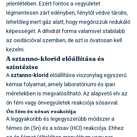
jelenlétében. Ezért fontos a vegyületet
légmentesen zárt edényben, fénytől védve tárolni,
lehetőleg inert gáz alatt, hogy megőrizzük redukáló
képességét. A dihidrát forma valamivel stabilabb
az oxidációval szemben, de azt is óvatosan kell
kezelni.
A sztanno-klorid előállítása és
szintézise
A
sztanno-klorid
előállítása viszonylag egyszerű
kémiai folyamat, amely laboratóriumi és ipari
méretekben is megvalósítható. Az alapvető elv az
ón fém vagy ónvegyületek reakciója sósavval.
Ón fém és sósav reakciója
A leggyakoribb és legegyszerűbb módszer a
fémes ón (Sn) és a sósav (HCl) reakciója. Ehhez