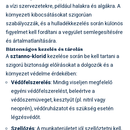
a vízi szervezetekre, például halakra és algákra. A
környezeti kibocsátásokat szigorúan
szabályozzák, és a hulladékkezelés során különös
figyelmet kell fordítani a vegyület semlegesítésére
és ártalmatlanítására.
Biztonságos kezelés és tárolás
A
sztanno-klorid
kezelése során be kell tartani a
szigorú biztonsági előírásokat a dolgozók és a
környezet védelme érdekében:
Védőfelszerelés
: Mindig viseljen megfelelő
egyéni védőfelszerelést, beleértve a
védőszemüveget, kesztyűt (pl. nitril vagy
neoprén), védőruházatot és szükség esetén
légzésvédőt.
Szellőzés
: A munkaterületet jól szellőztetni kell,