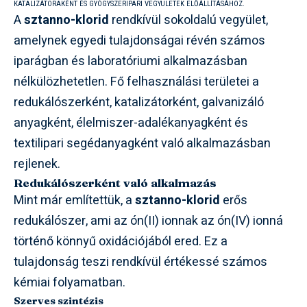
KATALIZÁTORAKÉNT ÉS GYÓGYSZERIPARI VEGYÜLETEK ELŐÁLLÍTÁSÁHOZ.
A
sztanno-klorid
rendkívül sokoldalú vegyület,
amelynek egyedi tulajdonságai révén számos
iparágban és laboratóriumi alkalmazásban
nélkülözhetetlen. Fő felhasználási területei a
redukálószerként, katalizátorként, galvanizáló
anyagként, élelmiszer-adalékanyagként és
textilipari segédanyagként való alkalmazásban
rejlenek.
Redukálószerként való alkalmazás
Mint már említettük, a
sztanno-klorid
erős
redukálószer, ami az ón(II) ionnak az ón(IV) ionná
történő könnyű oxidációjából ered. Ez a
tulajdonság teszi rendkívül értékessé számos
kémiai folyamatban.
Szerves szintézis