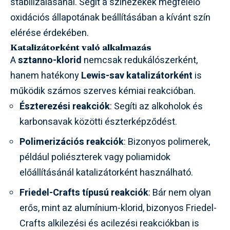
stabilizálásánál. Segít a színezékek megfelelő
oxidációs állapotának beállításában a kívánt szín
elérése érdekében.
Katalizátorként való alkalmazás
A
sztanno-klorid
nemcsak redukálószerként,
hanem hatékony
Lewis-sav katalizátorként
is
működik számos szerves kémiai reakcióban.
Észterezési reakciók
: Segíti az alkoholok és
karbonsavak közötti észterképződést.
Polimerizációs reakciók
: Bizonyos polimerek,
például poliészterek vagy poliamidok
előállításánál katalizátorként használható.
Friedel-Crafts típusú reakciók
: Bár nem olyan
erős, mint az alumínium-klorid, bizonyos Friedel-
Crafts alkilezési és acilezési reakciókban is