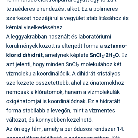
tetraéderes elrendezést alkot. Ez a polimeres
szerkezet hozzájárul a vegyület stabilitásához és
kémiai viselkedéséhez.
A leggyakrabban használt és laboratóriumi
körülmények között is elterjedt forma a
sztanno-
klorid dihidrát
, amelynek képlete
SnCl
·2H
O
. Ez
2
2
azt jelenti, hogy minden SnCl
molekulához két
2
vízmolekula koordinálódik. A dihidrát kristályos
szerkezete összetettebb, ahol az ónatomokhoz
nemcsak a klóratomok, hanem a vízmolekulák
oxigénatomjai is koordinálódnak. Ez a hidratált
forma stabilabb a levegőn, mint a vízmentes
változat, és könnyebben kezelhető.
Az ón egy fém, amely a periódusos rendszer 14.