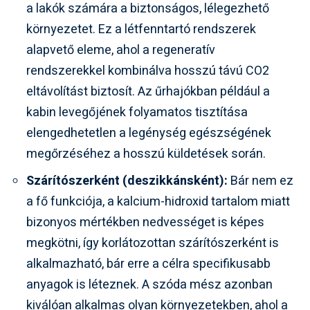
a lakók számára a biztonságos, lélegezhető
környezetet. Ez a létfenntartó rendszerek
alapvető eleme, ahol a regeneratív
rendszerekkel kombinálva hosszú távú CO2
eltávolítást biztosít. Az űrhajókban például a
kabin levegőjének folyamatos tisztítása
elengedhetetlen a legénység egészségének
megőrzéséhez a hosszú küldetések során.
Szárítószerként (deszikkánsként):
Bár nem ez
a fő funkciója, a kalcium-hidroxid tartalom miatt
bizonyos mértékben nedvességet is képes
megkötni, így korlátozottan szárítószerként is
alkalmazható, bár erre a célra specifikusabb
anyagok is léteznek. A szóda mész azonban
kiválóan alkalmas olyan környezetekben, ahol a