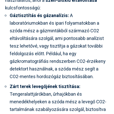
használatos, ahol a
szén-dioxid eltávolítása
kulcsfontosságú:
Gáztisztítás és gázanalízis:
A
laboratóriumokban és ipari folyamatokban a
szóda mész a gázmintákból származó CO2
eltávolítására szolgál, ami pontosabb analízist
tesz lehetővé, vagy tisztítja a gázokat további
feldolgozás előtt. Például, ha egy
gázkromatográfiás rendszerben CO2-érzékeny
detektort használnak, a szóda mész segít a
CO2-mentes hordozógáz biztosításában.
Zárt terek levegőjének tisztítása:
Tengeralattjárókban, űrhajókban és
menedékhelyeken a szóda mész a levegő CO2-
tartalmának szabályozására szolgál, biztosítva