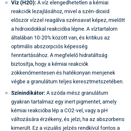
Víz (H2O):
A víz elengedhetetlen a kémiai
reakciók lezajlásához, mivel a szén-dioxid
először vízzel reagálva szénsavat képez, mielőtt
a hidroxidokkal reakcióba lépne. A víztartalom
általában 10-20% között van, és kritikus az
optimális abszorpciós képesség
fenntartásához. A megfelelő hidratáltság
biztosítja, hogy a kémiai reakciók
zökkenőmentesen és hatékonyan menjenek
végbe a granulátum teljes keresztmetszetében.
Színindikátor:
A szóda mész granulátum
gyakran tartalmaz egy inert pigmentet, amely
kémiai reakcióba lép a CO2-vel, vagy a pH
változására érzékeny, és jelzi, ha az abszorbens
kimerült. Ez a vizuális jelzés rendkívül fontos a