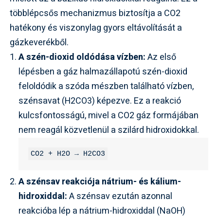
többlépcsős mechanizmus biztosítja a CO2
hatékony és viszonylag gyors eltávolítását a
gázkeverékből.
A szén-dioxid oldódása vízben:
Az első
lépésben a gáz halmazállapotú szén-dioxid
feloldódik a szóda mészben található vízben,
szénsavat (H2CO3) képezve. Ez a reakció
kulcsfontosságú, mivel a CO2 gáz formájában
nem reagál közvetlenül a szilárd hidroxidokkal.
CO2 + H2O → H2CO3
A szénsav reakciója nátrium- és kálium-
hidroxiddal:
A szénsav ezután azonnal
reakcióba lép a nátrium-hidroxiddal (NaOH)