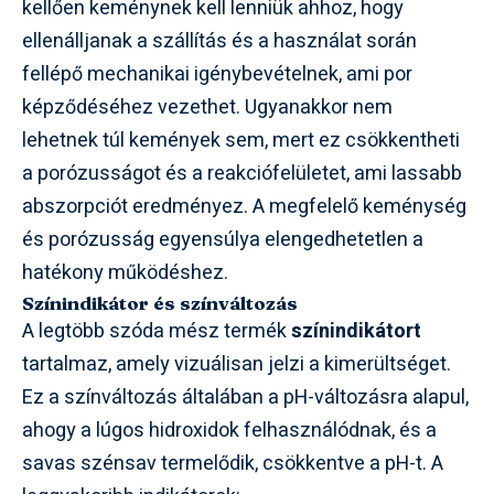
kellően keménynek kell lenniük ahhoz, hogy
ellenálljanak a szállítás és a használat során
fellépő mechanikai igénybevételnek, ami por
képződéséhez vezethet. Ugyanakkor nem
lehetnek túl kemények sem, mert ez csökkentheti
a porózusságot és a reakciófelületet, ami lassabb
abszorpciót eredményez. A megfelelő keménység
és porózusság egyensúlya elengedhetetlen a
hatékony működéshez.
Színindikátor és színváltozás
A legtöbb szóda mész termék
színindikátort
tartalmaz, amely vizuálisan jelzi a kimerültséget.
Ez a színváltozás általában a pH-változásra alapul,
ahogy a lúgos hidroxidok felhasználódnak, és a
savas szénsav termelődik, csökkentve a pH-t. A