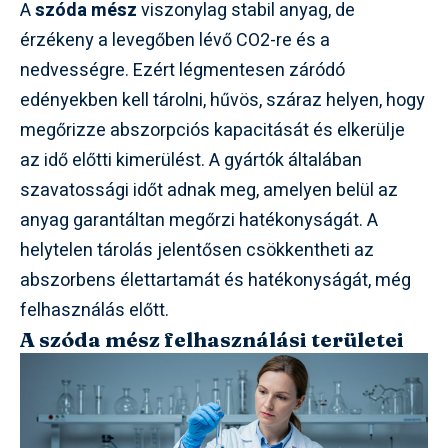
A
szóda mész
viszonylag stabil anyag, de
érzékeny a levegőben lévő CO2-re és a
nedvességre. Ezért légmentesen záródó
edényekben kell tárolni, hűvös, száraz helyen, hogy
megőrizze abszorpciós kapacitását és elkerülje
az idő előtti kimerülést. A gyártók általában
szavatossági időt adnak meg, amelyen belül az
anyag garantáltan megőrzi hatékonyságát. A
helytelen tárolás jelentősen csökkentheti az
abszorbens élettartamát és hatékonyságát, még
felhasználás előtt.
A szóda mész felhasználási területei