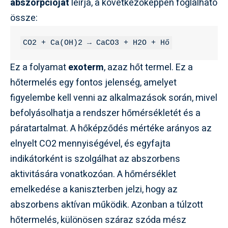
abszorpcióját
leírja, a következőképpen foglalható
össze:
CO2 + Ca(OH)2 → CaCO3 + H2O + Hő
Ez a folyamat
exoterm
, azaz hőt termel. Ez a
hőtermelés egy fontos jelenség, amelyet
figyelembe kell venni az alkalmazások során, mivel
befolyásolhatja a rendszer hőmérsékletét és a
páratartalmat. A hőképződés mértéke arányos az
elnyelt CO2 mennyiségével, és egyfajta
indikátorként is szolgálhat az abszorbens
aktivitására vonatkozóan. A hőmérséklet
emelkedése a kaniszterben jelzi, hogy az
abszorbens aktívan működik. Azonban a túlzott
hőtermelés, különösen száraz szóda mész