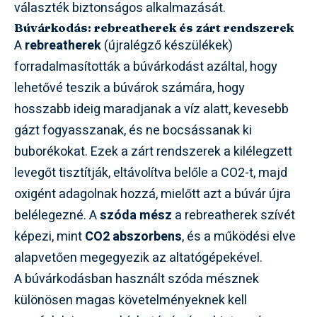
választék biztonságos alkalmazását.
Búvárkodás: rebreatherek és zárt rendszerek
A
rebreatherek
(újralégző készülékek)
forradalmasították a búvárkodást azáltal, hogy
lehetővé teszik a búvárok számára, hogy
hosszabb ideig maradjanak a víz alatt, kevesebb
gázt fogyasszanak, és ne bocsássanak ki
buborékokat. Ezek a zárt rendszerek a kilélegzett
levegőt tisztítják, eltávolítva belőle a CO2-t, majd
oxigént adagolnak hozzá, mielőtt azt a búvár újra
belélegezné. A
szóda mész
a rebreatherek szívét
képezi, mint
CO2 abszorbens
, és a működési elve
alapvetően megegyezik az altatógépekével.
A búvárkodásban használt szóda mésznek
különösen magas követelményeknek kell