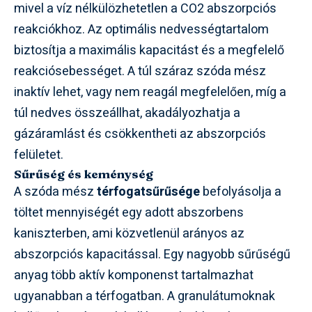
mivel a víz nélkülözhetetlen a CO2 abszorpciós
reakciókhoz. Az optimális nedvességtartalom
biztosítja a maximális kapacitást és a megfelelő
reakciósebességet. A túl száraz szóda mész
inaktív lehet, vagy nem reagál megfelelően, míg a
túl nedves összeállhat, akadályozhatja a
gázáramlást és csökkentheti az abszorpciós
felületet.
Sűrűség és keménység
A szóda mész
térfogatsűrűsége
befolyásolja a
töltet mennyiségét egy adott abszorbens
kaniszterben, ami közvetlenül arányos az
abszorpciós kapacitással. Egy nagyobb sűrűségű
anyag több aktív komponenst tartalmazhat
ugyanabban a térfogatban. A granulátumoknak