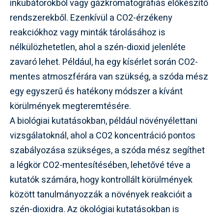
inkubátorokból vagy gázkromatográfiás előkészítő
rendszerekből. Ezenkívül a CO2-érzékeny
reakciókhoz vagy minták tárolásához is
nélkülözhetetlen, ahol a szén-dioxid jelenléte
zavaró lehet. Például, ha egy kísérlet során CO2-
mentes atmoszférára van szükség, a szóda mész
egy egyszerű és hatékony módszer a kívánt
körülmények megteremtésére.
A biológiai kutatásokban, például növényélettani
vizsgálatoknál, ahol a CO2 koncentráció pontos
szabályozása szükséges, a szóda mész segíthet
a légkör CO2-mentesítésében, lehetővé téve a
kutatók számára, hogy kontrollált körülmények
között tanulmányozzák a növények reakcióit a
szén-dioxidra. Az ökológiai kutatásokban is