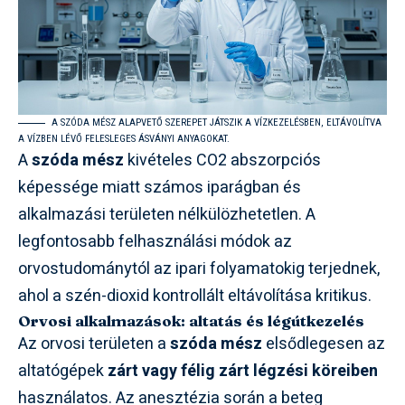
A SZÓDA MÉSZ ALAPVETŐ SZEREPET JÁTSZIK A VÍZKEZELÉSBEN, ELTÁVOLÍTVA
A VÍZBEN LÉVŐ FELESLEGES ÁSVÁNYI ANYAGOKAT.
A
szóda mész
kivételes CO2 abszorpciós
képessége miatt számos iparágban és
alkalmazási területen nélkülözhetetlen. A
legfontosabb felhasználási módok az
orvostudománytól az ipari folyamatokig terjednek,
ahol a szén-dioxid kontrollált eltávolítása kritikus.
Orvosi alkalmazások: altatás és légútkezelés
Az orvosi területen a
szóda mész
elsődlegesen az
altatógépek
zárt vagy félig zárt légzési köreiben
használatos. Az anesztézia során a beteg