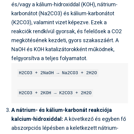
és/vagy a kálium-hidroxiddal (KOH), nátrium-
karbonátot (Na2CO3) és kálium-karbonátot
(K2CO3), valamint vizet képezve. Ezek a
reakciók rendkívül gyorsak, és felelősek a CO2
megkötésének kezdeti, gyors szakaszáért. A
NaOH és KOH katalizátorokként működnek,
felgyorsítva a teljes folyamatot.
H2CO3 + 2NaOH → Na2CO3 + 2H2O
H2CO3 + 2KOH → K2CO3 + 2H2O
A nátrium- és kálium-karbonát reakciója
kalcium-hidroxiddal:
A következő és egyben fő
abszorpciós lépésben a keletkezett nátrium-