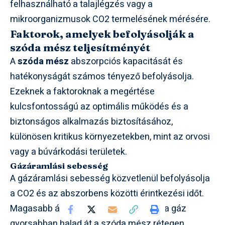
felhasználható a talajlégzés vagy a
mikroorganizmusok CO2 termelésének mérésére.
Faktorok, amelyek befolyásolják a
szóda mész teljesítményét
A
szóda mész
abszorpciós kapacitását és
hatékonyságát számos tényező befolyásolja.
Ezeknek a faktoroknak a megértése
kulcsfontosságú az optimális működés és a
biztonságos alkalmazás biztosításához,
különösen kritikus környezetekben, mint az orvosi
vagy a búvárkodási területek.
Gázáramlási sebesség
A gázáramlási sebesség közvetlenül befolyásolja
a CO2 és az abszorbens közötti érintkezési időt.
Magasabb áramlási sebesség esetén a gáz
gyorsabban halad át a szóda mész rétegen,