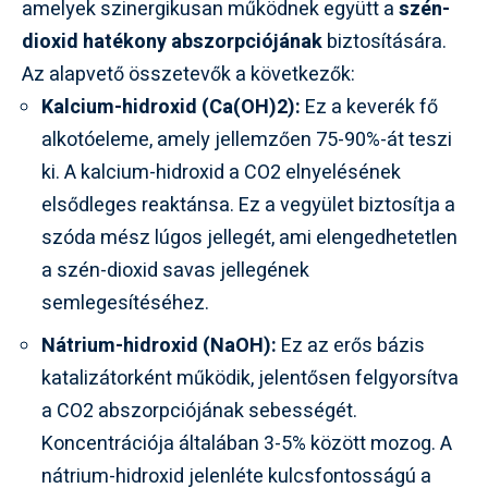
amelyek szinergikusan működnek együtt a
szén-
dioxid hatékony abszorpciójának
biztosítására.
Az alapvető összetevők a következők:
Kalcium-hidroxid (Ca(OH)2):
Ez a keverék fő
alkotóeleme, amely jellemzően 75-90%-át teszi
ki. A kalcium-hidroxid a CO2 elnyelésének
elsődleges reaktánsa. Ez a vegyület biztosítja a
szóda mész lúgos jellegét, ami elengedhetetlen
a szén-dioxid savas jellegének
semlegesítéséhez.
Nátrium-hidroxid (NaOH):
Ez az erős bázis
katalizátorként működik, jelentősen felgyorsítva
a CO2 abszorpciójának sebességét.
Koncentrációja általában 3-5% között mozog. A
nátrium-hidroxid jelenléte kulcsfontosságú a