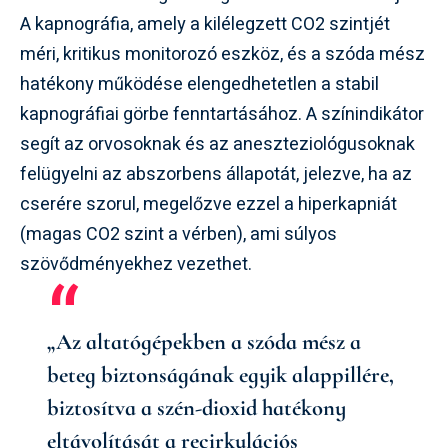
A kapnográfia, amely a kilélegzett CO2 szintjét
méri, kritikus monitorozó eszköz, és a szóda mész
hatékony működése elengedhetetlen a stabil
kapnográfiai görbe fenntartásához. A színindikátor
segít az orvosoknak és az aneszteziológusoknak
felügyelni az abszorbens állapotát, jelezve, ha az
cserére szorul, megelőzve ezzel a hiperkapniát
(magas CO2 szint a vérben), ami súlyos
szövődményekhez vezethet.
„Az altatógépekben a szóda mész a
beteg biztonságának egyik alappillére,
biztosítva a szén-dioxid hatékony
eltávolítását a recirkulációs