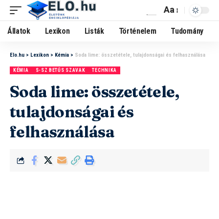
Aa
Állatok
Lexikon
Listák
Történelem
Tudomány
Elo.hu
>
Lexikon
>
Kémia
>
Soda lime: összetétele, tulajdonságai és felhasználása
KÉMIA
S-SZ BETŰS SZAVAK
TECHNIKA
Soda lime: összetétele,
tulajdonságai és
felhasználása