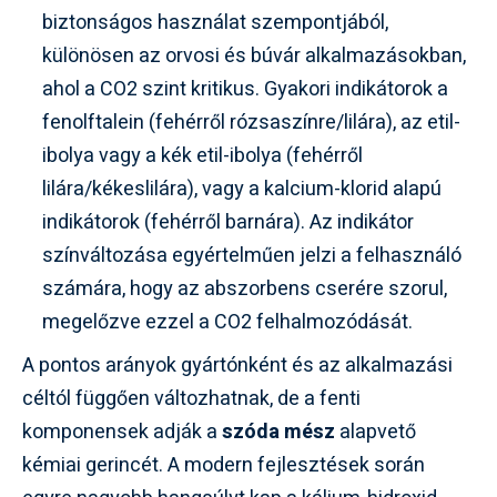
biztonságos használat szempontjából,
különösen az orvosi és búvár alkalmazásokban,
ahol a CO2 szint kritikus. Gyakori indikátorok a
fenolftalein (fehérről rózsaszínre/lilára), az etil-
ibolya vagy a kék etil-ibolya (fehérről
lilára/kékeslilára), vagy a kalcium-klorid alapú
indikátorok (fehérről barnára). Az indikátor
színváltozása egyértelműen jelzi a felhasználó
számára, hogy az abszorbens cserére szorul,
megelőzve ezzel a CO2 felhalmozódását.
A pontos arányok gyártónként és az alkalmazási
céltól függően változhatnak, de a fenti
komponensek adják a
szóda mész
alapvető
kémiai gerincét. A modern fejlesztések során