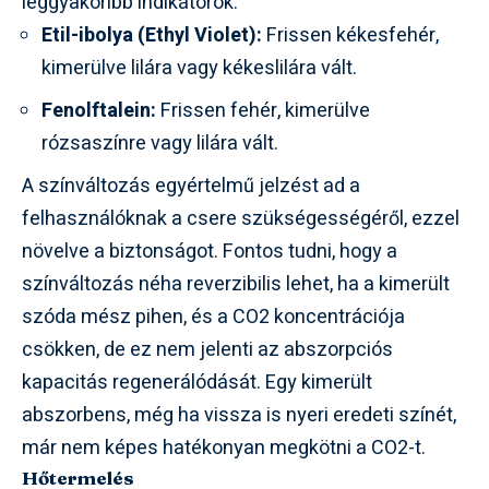
leggyakoribb indikátorok:
Etil-ibolya (Ethyl Violet):
Frissen kékesfehér,
kimerülve lilára vagy kékeslilára vált.
Fenolftalein:
Frissen fehér, kimerülve
rózsaszínre vagy lilára vált.
A színváltozás egyértelmű jelzést ad a
felhasználóknak a csere szükségességéről, ezzel
növelve a biztonságot. Fontos tudni, hogy a
színváltozás néha reverzibilis lehet, ha a kimerült
szóda mész pihen, és a CO2 koncentrációja
csökken, de ez nem jelenti az abszorpciós
kapacitás regenerálódását. Egy kimerült
abszorbens, még ha vissza is nyeri eredeti színét,
már nem képes hatékonyan megkötni a CO2-t.
Hőtermelés