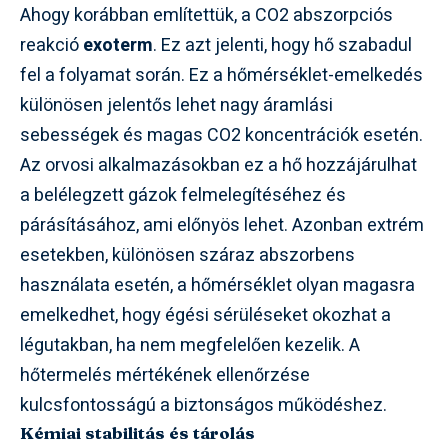
Ahogy korábban említettük, a CO2 abszorpciós
reakció
exoterm
. Ez azt jelenti, hogy hő szabadul
fel a folyamat során. Ez a hőmérséklet-emelkedés
különösen jelentős lehet nagy áramlási
sebességek és magas CO2 koncentrációk esetén.
Az orvosi alkalmazásokban ez a hő hozzájárulhat
a belélegzett gázok felmelegítéséhez és
párásításához, ami előnyös lehet. Azonban extrém
esetekben, különösen száraz abszorbens
használata esetén, a hőmérséklet olyan magasra
emelkedhet, hogy égési sérüléseket okozhat a
légutakban, ha nem megfelelően kezelik. A
hőtermelés mértékének ellenőrzése
kulcsfontosságú a biztonságos működéshez.
Kémiai stabilitás és tárolás