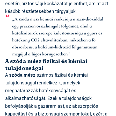
esetén, biztonsági kockázatot jelenthet, amint azt
később részletesebben tárgyaljuk.
„A szóda mész kémiai reakciója a szén-dioxiddal
egy precízen összehangolt folyamat, ahol a
katalizátorok szerepe kulcsfontosságú a gyors és
hatékony CO2 eltávolításban, miközben a fő
abszorbens, a kalcium-hidroxid folyamatosan
megújul a lúgos környezetben.”
A szóda mész fizikai és kémiai
tulajdonságai
A
szóda mész
számos fizikai és kémiai
tulajdonsággal rendelkezik, amelyek
meghatározzák hatékonyságát és
alkalmazhatóságát. Ezek a tulajdonságok
befolyásolják a gázáramlást, az abszorpciós
kapacitást és a biztonsági szempontokat, ezért a