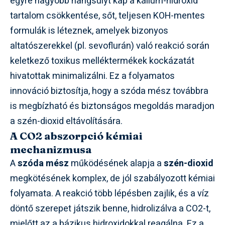
egyre nagyobb hangsúlyt kap a kálium-hidroxid
tartalom csökkentése, sőt, teljesen KOH-mentes
formulák is léteznek, amelyek bizonyos
altatószerekkel (pl. sevoflurán) való reakció során
keletkező toxikus melléktermékek kockázatát
hivatottak minimalizálni. Ez a folyamatos
innováció biztosítja, hogy a szóda mész továbbra
is megbízható és biztonságos megoldás maradjon
a szén-dioxid eltávolítására.
A CO2 abszorpció kémiai
mechanizmusa
A
szóda mész
működésének alapja a
szén-dioxid
megkötésének komplex, de jól szabályozott kémiai
folyamata. A reakció több lépésben zajlik, és a víz
döntő szerepet játszik benne, hidrolizálva a CO2-t,
mielőtt az a bázikus hidroxidokkal reagálna. Ez a