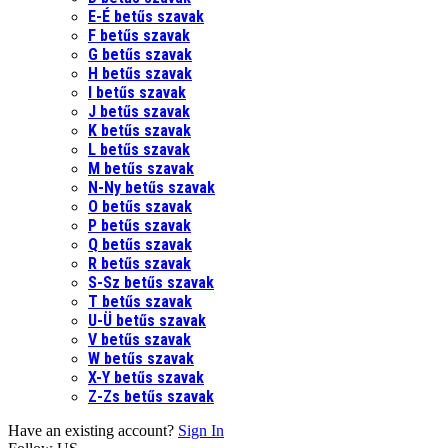
E-É betűs szavak
F betűs szavak
G betűs szavak
H betűs szavak
I betűs szavak
J betűs szavak
K betűs szavak
L betűs szavak
M betűs szavak
N-Ny betűs szavak
O betűs szavak
P betűs szavak
Q betűs szavak
R betűs szavak
S-Sz betűs szavak
T betűs szavak
U-Ü betűs szavak
V betűs szavak
W betűs szavak
X-Y betűs szavak
Z-Zs betűs szavak
Have an existing account?
Sign In