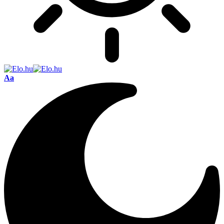
Font
Aa
Resizer