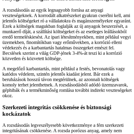
A rozsdásodás az egyik legnagyobb forrása az anyagi
veszteségeknek. A korrodált alkatrészeket gyakran cserélni kell, ami
jelentős költségeket ró a vállalatokra és magánszemélyekre egyaránt.
Ezek a költségek magukban foglalják az új anyagok beszerzését, a
munkaerő díját, a szállítási költségeket és az esetleges leállásokból
eredő termeléskiesést. Az ipari létesítményekben, mint például vegyi
üzemekben, finomítókban vagy erőművekben, a korrózió elleni
védekezés és a karbantartás hatalmas összegeket emészt fel.
Becslések szerint a világ GDP-jének 3-4%-át teszi ki a korrózió
közvetlen és közvetett költsége.
A megelőző karbantartás, mint például a festés, bevonatolás vagy
katódos védelem, szintén jelentős kiadást jelent. Bár ezek a
beruházások hosszú távon megtérülnek, az azonnali költségek
komoly terhet jelenthetnek. A rozsdásodásból adódó üzemzavarok,
géphibák és a termékminőség romlása további indirekt veszteségeket
okoz.
Szerkezeti integritás csökkenése és biztonsági
kockázatok
A rozsdásodás legveszélyesebb következménye a fém szerkezeti
integritásának csökkenése. A rozsda porózus anyag, amely nem