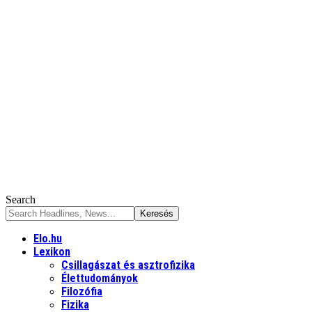
Search
Elo.hu
Lexikon
Csillagászat és asztrofizika
Élettudományok
Filozófia
Fizika