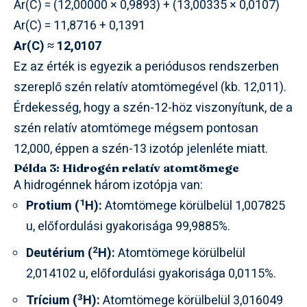
Ar(C) = (12,00000 × 0,9893) + (13,00335 × 0,0107)
Ar(C) = 11,8716 + 0,1391
Ar(C) ≈ 12,0107
Ez az érték is egyezik a periódusos rendszerben
szereplő szén relatív atomtömegével (kb. 12,011).
Érdekesség, hogy a szén-12-höz viszonyítunk, de a
szén relatív atomtömege mégsem pontosan
12,000, éppen a szén-13 izotóp jelenléte miatt.
Példa 3: Hidrogén relatív atomtömege
A hidrogénnek három izotópja van:
1
Protium (
H):
Atomtömege körülbelül 1,007825
u, előfordulási gyakorisága 99,9885%.
2
Deutérium (
H):
Atomtömege körülbelül
2,014102 u, előfordulási gyakorisága 0,0115%.
3
Trícium (
H):
Atomtömege körülbelül 3,016049