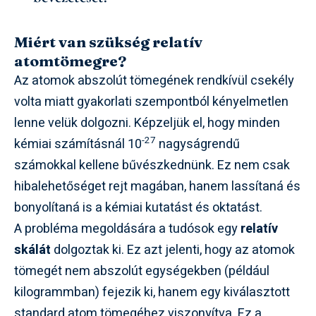
Miért van szükség relatív
atomtömegre?
Az atomok abszolút tömegének rendkívül csekély
volta miatt gyakorlati szempontból kényelmetlen
lenne velük dolgozni. Képzeljük el, hogy minden
-27
kémiai számításnál 10
nagyságrendű
számokkal kellene bűvészkednünk. Ez nem csak
hibalehetőséget rejt magában, hanem lassítaná és
bonyolítaná is a kémiai kutatást és oktatást.
A probléma megoldására a tudósok egy
relatív
skálát
dolgoztak ki. Ez azt jelenti, hogy az atomok
tömegét nem abszolút egységekben (például
kilogrammban) fejezik ki, hanem egy kiválasztott
standard atom tömegéhez viszonyítva. Ez a