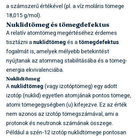
a számszerű értékével (pl. a víz moláris tömege
18,015 g/mol).
Nuklidtömeg és tömegdefektus
A relatív atomtömeg megértéséhez érdemes
tisztázni a
nuklidtömeg
és a
tömegdefektus
fogalmát is, amelyek mélyebb betekintést
nyújtanak az atommag stabilitásába és a tömeg-
energia ekvivalenciába.
Nuklidtömeg
A
nuklidtömeg
(vagy izotóptömeg) egy adott
izotóp (nuklid) egyetlen atomjának pontos tömege,
atomi tömegegységben (u) kifejezve. Ez az érték
nem azonos az izotóp tömegszámával, ami a
protonok és neutronok számának összege.
Például a szén-12 izotóp nuklidtömege pontosan