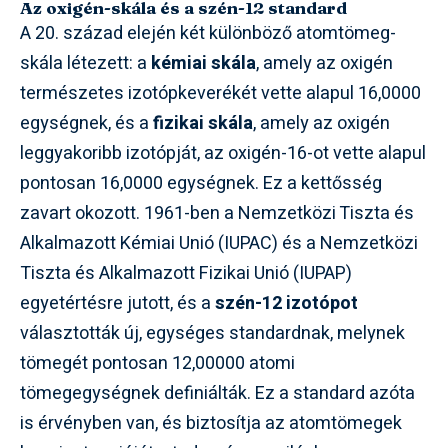
Az oxigén-skála és a szén-12 standard
A 20. század elején két különböző atomtömeg-
skála létezett: a
kémiai skála
, amely az oxigén
természetes izotópkeverékét vette alapul 16,0000
egységnek, és a
fizikai skála
, amely az oxigén
leggyakoribb izotópját, az oxigén-16-ot vette alapul
pontosan 16,0000 egységnek. Ez a kettősség
zavart okozott. 1961-ben a Nemzetközi Tiszta és
Alkalmazott Kémiai Unió (IUPAC) és a Nemzetközi
Tiszta és Alkalmazott Fizikai Unió (IUPAP)
egyetértésre jutott, és a
szén-12 izotópot
választották új, egységes standardnak, melynek
tömegét pontosan 12,00000 atomi
tömegegységnek definiálták. Ez a standard azóta
is érvényben van, és biztosítja az atomtömegek