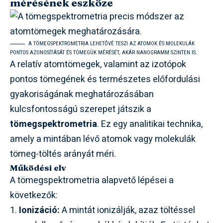
mérésének eszköze
A TÖMEGSPEKTROMETRIA LEHETŐVÉ TESZI AZ ATOMOK ÉS MOLEKULÁK
PONTOS AZONOSÍTÁSÁT ÉS TÖMEGÜK MÉRÉSÉT, AKÁR NANOGRAMM SZINTEN IS.
A relatív atomtömegek, valamint az izotópok
pontos tömegének és természetes előfordulási
gyakoriságának meghatározásában
kulcsfontosságú szerepet játszik a
tömegspektrometria
. Ez egy analitikai technika,
amely a mintában lévő atomok vagy molekulák
tömeg-töltés arányát méri.
Működési elv
A tömegspektrometria alapvető lépései a
következők:
Ionizáció:
A mintát ionizálják, azaz töltéssel