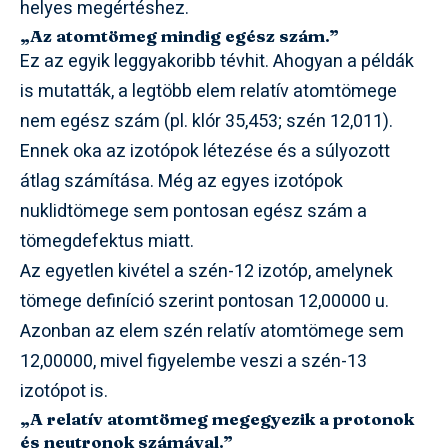
helyes megértéshez.
„Az atomtömeg mindig egész szám.”
Ez az egyik leggyakoribb tévhit. Ahogyan a példák
is mutatták, a legtöbb elem relatív atomtömege
nem egész szám (pl. klór 35,453; szén 12,011).
Ennek oka az izotópok létezése és a súlyozott
átlag számítása. Még az egyes izotópok
nuklidtömege sem pontosan egész szám a
tömegdefektus miatt.
Az egyetlen kivétel a szén-12 izotóp, amelynek
tömege definíció szerint pontosan 12,00000 u.
Azonban az elem szén relatív atomtömege sem
12,00000, mivel figyelembe veszi a szén-13
izotópot is.
„A relatív atomtömeg megegyezik a protonok
és neutronok számával.”