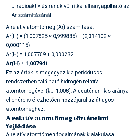
u, radioaktív és rendkívül ritka, elhanyagolható az
Ar számításánál.
A relatív atomtömeg (Ar) számítása:
Ar(H) = (1,007825 × 0,999885) + (2,014102 ×
0,000115)
Ar(H) = 1,007709 + 0,000232
Ar(H) ≈ 1,007941
Ez az érték is megegyezik a periódusos
rendszerben található hidrogén relatív
atomtömegével (kb. 1,008). A deutérium kis aránya
ellenére is érezhetően hozzájárul az átlagos
atomtömeghez.
A relatív atomtömeg történelmi
fejlődése
A relatív atomtömeg fogalmának kialakulása