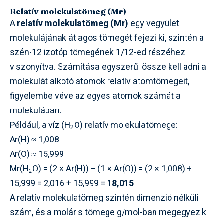
Relatív molekulatömeg (Mr)
A
relatív molekulatömeg (Mr)
egy vegyület
molekulájának átlagos tömegét fejezi ki, szintén a
szén-12 izotóp tömegének 1/12-ed részéhez
viszonyítva. Számítása egyszerű: össze kell adni a
molekulát alkotó atomok relatív atomtömegeit,
figyelembe véve az egyes atomok számát a
molekulában.
Például, a víz (H
O) relatív molekulatömege:
2
Ar(H) ≈ 1,008
Ar(O) ≈ 15,999
Mr(H
O) = (2 × Ar(H)) + (1 × Ar(O)) = (2 × 1,008) +
2
15,999 = 2,016 + 15,999 =
18,015
A relatív molekulatömeg szintén dimenzió nélküli
szám, és a moláris tömege g/mol-ban megegyezik