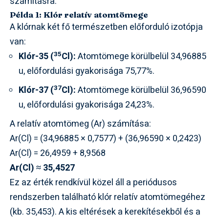
számításra.
Példa 1: Klór relatív atomtömege
A klórnak két fő természetben előforduló izotópja
van:
35
Klór-35 (
Cl):
Atomtömege körülbelül 34,96885
u, előfordulási gyakorisága 75,77%.
37
Klór-37 (
Cl):
Atomtömege körülbelül 36,96590
u, előfordulási gyakorisága 24,23%.
A relatív atomtömeg (Ar) számítása:
Ar(Cl) = (34,96885 × 0,7577) + (36,96590 × 0,2423)
Ar(Cl) = 26,4959 + 8,9568
Ar(Cl) ≈ 35,4527
Ez az érték rendkívül közel áll a periódusos
rendszerben található klór relatív atomtömegéhez
(kb. 35,453). A kis eltérések a kerekítésekből és a