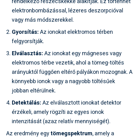
rendelkező részecskékké alakítják. Ez történhet
elektronbombázással, lézeres deszorpcióval
vagy más módszerekkel.
Gyorsítás:
Az ionokat elektromos térben
felgyorsítják.
Elválasztás:
Az ionokat egy mágneses vagy
elektromos térbe vezetik, ahol a tömeg-töltés
arányuktól függően eltérő pályákon mozognak. A
könnyebb ionok vagy a nagyobb töltésűek
jobban eltérülnek.
Detektálás:
Az elválasztott ionokat detektor
érzékeli, amely rögzíti az egyes ionok
intenzitását (azaz relatív mennyiségét).
Az eredmény egy
tömegspektrum
, amely a