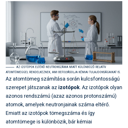
AZ IZOTÓPOK ELTÉRŐ NEUTRONSZÁMA MIATT KÜLÖNBÖZŐ RELATÍV
ATOMTÖMEGGEL RENDELKEZNEK, AMI BEFOLYÁSOLJA KÉMIAI TULAJDONSÁGAIKAT IS.
Az atomtömeg számítása során kulcsfontosságú
szerepet játszanak az
izotópok
. Az izotópok olyan
azonos rendszámú (azaz azonos protonszámú)
atomok, amelyek neutronjainak száma eltérő.
Emiatt az izotópok tömegszáma és így
atomtömege is különbözik, bár kémiai