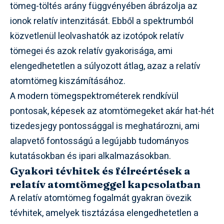
tömeg-töltés arány függvényében ábrázolja az
ionok relatív intenzitását. Ebből a spektrumból
közvetlenül leolvashatók az izotópok relatív
tömegei és azok relatív gyakorisága, ami
elengedhetetlen a súlyozott átlag, azaz a relatív
atomtömeg kiszámításához.
A modern tömegspektrométerek rendkívül
pontosak, képesek az atomtömegeket akár hat-hét
tizedesjegy pontossággal is meghatározni, ami
alapvető fontosságú a legújabb tudományos
kutatásokban és ipari alkalmazásokban.
Gyakori tévhitek és félreértések a
relatív atomtömeggel kapcsolatban
A relatív atomtömeg fogalmát gyakran övezik
tévhitek, amelyek tisztázása elengedhetetlen a