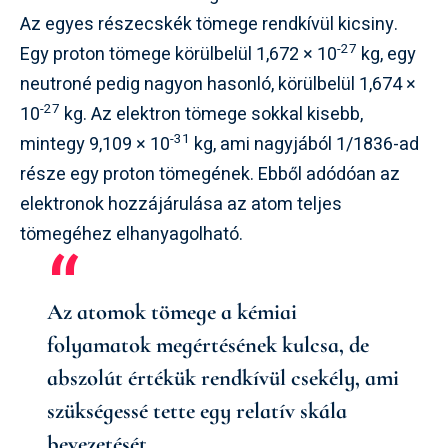
Az egyes részecskék tömege rendkívül kicsiny.
-27
Egy proton tömege körülbelül 1,672 × 10
kg, egy
neutroné pedig nagyon hasonló, körülbelül 1,674 ×
-27
10
kg. Az elektron tömege sokkal kisebb,
-31
mintegy 9,109 × 10
kg, ami nagyjából 1/1836-ad
része egy proton tömegének. Ebből adódóan az
elektronok hozzájárulása az atom teljes
tömegéhez elhanyagolható.
Az atomok tömege a kémiai
folyamatok megértésének kulcsa, de
abszolút értékük rendkívül csekély, ami
szükségessé tette egy relatív skála
bevezetését.