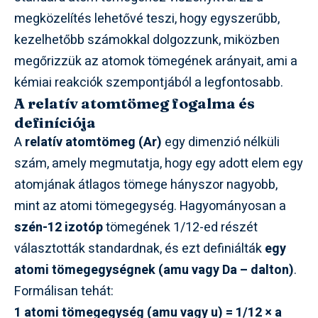
megközelítés lehetővé teszi, hogy egyszerűbb,
kezelhetőbb számokkal dolgozzunk, miközben
megőrizzük az atomok tömegének arányait, ami a
kémiai reakciók szempontjából a legfontosabb.
A relatív atomtömeg fogalma és
definíciója
A
relatív atomtömeg (Ar)
egy dimenzió nélküli
szám, amely megmutatja, hogy egy adott elem egy
atomjának átlagos tömege hányszor nagyobb,
mint az atomi tömegegység. Hagyományosan a
szén-12 izotóp
tömegének 1/12-ed részét
választották standardnak, és ezt definiálták
egy
atomi tömegegységnek (amu vagy Da – dalton)
.
Formálisan tehát:
1 atomi tömegegység (amu vagy u) = 1/12 × a