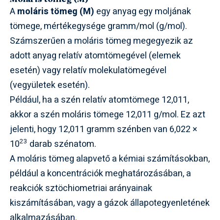
A
moláris tömeg (M)
egy anyag egy moljának
tömege, mértékegysége gramm/mol (g/mol).
Számszerűen a moláris tömeg megegyezik az
adott anyag relatív atomtömegével (elemek
esetén) vagy relatív molekulatömegével
(vegyületek esetén).
Például, ha a szén relatív atomtömege 12,011,
akkor a szén moláris tömege 12,011 g/mol. Ez azt
jelenti, hogy 12,011 gramm szénben van 6,022 ×
23
10
darab szénatom.
A moláris tömeg alapvető a kémiai számításokban,
például a koncentrációk meghatározásában, a
reakciók sztöchiometriai arányainak
kiszámításában, vagy a gázok állapotegyenletének
alkalmazásában.