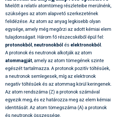
Mielőtt a relatív atomtömeg részleteibe merülnénk,
szükséges az atom alapvető szerkezetének
felidézése. Az atom az anyag legkisebb olyan
egysége, amely még megőrzi az adott kémiai elem
tulajdonságait. Három fő részecskéből épül fel:
protonokból
,
neutronokból
és
elektronokból
.
A protonok és neutronok alkotják az atom
atommagját
, amely az atom tömegének szinte
egészét tartalmazza. A protonok pozitív töltésűek,
a neutronok semlegesek, míg az elektronok
negatív töltésűek és az atommag körül keringenek.
Az atom rendszáma (Z) a protonok számával
egyezik meg, és ez határozza meg az elem kémiai
identitását. Az atom tömegszáma (A) a protonok
és neutronok összessége.