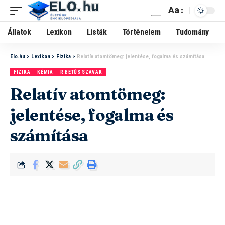
Aa
Állatok
Lexikon
Listák
Történelem
Tudomány
Elo.hu
>
Lexikon
>
Fizika
>
Relatív atomtömeg: jelentése, fogalma és számítása
FIZIKA
KÉMIA
R BETŰS SZAVAK
Relatív atomtömeg:
jelentése, fogalma és
számítása