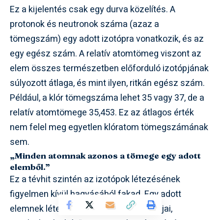
Ez a kijelentés csak egy durva közelítés. A
protonok és neutronok száma (azaz a
tömegszám) egy adott izotópra vonatkozik, és az
egy egész szám. A relatív atomtömeg viszont az
elem összes természetben előforduló izotópjának
súlyozott átlaga, és mint ilyen, ritkán egész szám.
Például, a klór tömegszáma lehet 35 vagy 37, de a
relatív atomtömege 35,453. Ez az átlagos érték
nem felel meg egyetlen klóratom tömegszámának
sem.
„Minden atomnak azonos a tömege egy adott
elemből.”
Ez a tévhit szintén az izotópok létezésének
figyelmen kívül hagyásából fakad. Egy adott
elemnek létezhetnek különböző izotópjai,