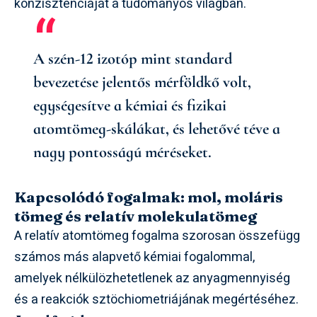
konzisztenciáját a tudományos világban.
A szén-12 izotóp mint standard
bevezetése jelentős mérföldkő volt,
egységesítve a kémiai és fizikai
atomtömeg-skálákat, és lehetővé téve a
nagy pontosságú méréseket.
Kapcsolódó fogalmak: mol, moláris
tömeg és relatív molekulatömeg
A relatív atomtömeg fogalma szorosan összefügg
számos más alapvető kémiai fogalommal,
amelyek nélkülözhetetlenek az anyagmennyiség
és a reakciók sztöchiometriájának megértéséhez.