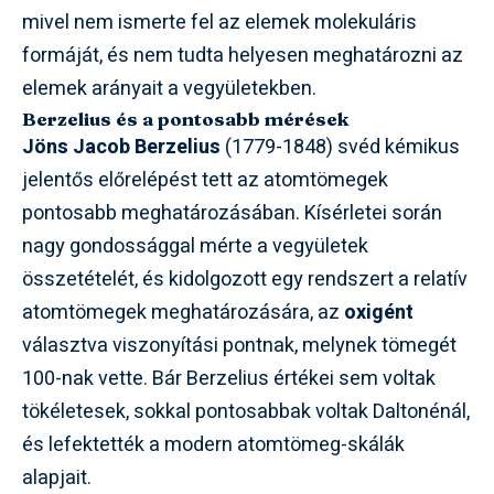
mivel nem ismerte fel az elemek molekuláris
formáját, és nem tudta helyesen meghatározni az
elemek arányait a vegyületekben.
Berzelius és a pontosabb mérések
Jöns Jacob Berzelius
(1779-1848) svéd kémikus
jelentős előrelépést tett az atomtömegek
pontosabb meghatározásában. Kísérletei során
nagy gondossággal mérte a vegyületek
összetételét, és kidolgozott egy rendszert a relatív
atomtömegek meghatározására, az
oxigént
választva viszonyítási pontnak, melynek tömegét
100-nak vette. Bár Berzelius értékei sem voltak
tökéletesek, sokkal pontosabbak voltak Daltonénál,
és lefektették a modern atomtömeg-skálák
alapjait.