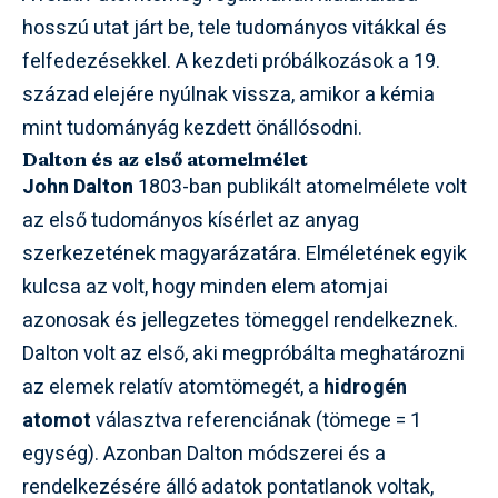
hosszú utat járt be, tele tudományos vitákkal és
felfedezésekkel. A kezdeti próbálkozások a 19.
század elejére nyúlnak vissza, amikor a kémia
mint tudományág kezdett önállósodni.
Dalton és az első atomelmélet
John Dalton
1803-ban publikált atomelmélete volt
az első tudományos kísérlet az anyag
szerkezetének magyarázatára. Elméletének egyik
kulcsa az volt, hogy minden elem atomjai
azonosak és jellegzetes tömeggel rendelkeznek.
Dalton volt az első, aki megpróbálta meghatározni
az elemek relatív atomtömegét, a
hidrogén
atomot
választva referenciának (tömege = 1
egység). Azonban Dalton módszerei és a
rendelkezésére álló adatok pontatlanok voltak,