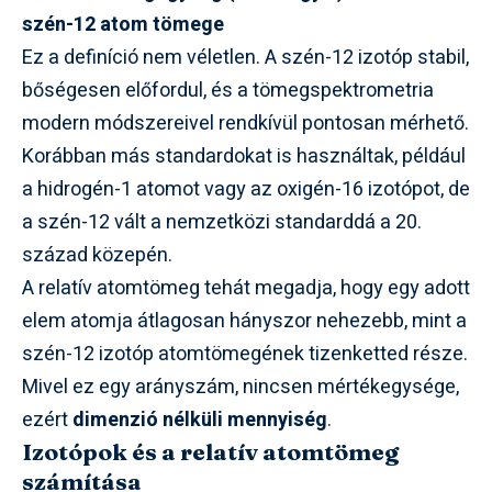
szén-12 atom tömege
Ez a definíció nem véletlen. A szén-12 izotóp stabil,
bőségesen előfordul, és a tömegspektrometria
modern módszereivel rendkívül pontosan mérhető.
Korábban más standardokat is használtak, például
a hidrogén-1 atomot vagy az oxigén-16 izotópot, de
a szén-12 vált a nemzetközi standarddá a 20.
század közepén.
A relatív atomtömeg tehát megadja, hogy egy adott
elem atomja átlagosan hányszor nehezebb, mint a
szén-12 izotóp atomtömegének tizenketted része.
Mivel ez egy arányszám, nincsen mértékegysége,
ezért
dimenzió nélküli mennyiség
.
Izotópok és a relatív atomtömeg
számítása