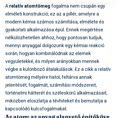
A
relatív atomtömeg
fogalma nem csupán egy
elméleti konstrukció; ez az a pillér, amelyre a
modern kémia számos számítása, elmélete és
gyakorlati alkalmazása épül. Ennek megértése
nélkülözhetetlen ahhoz, hogy pontosan tudjuk,
mennyi anyaggal dolgozunk egy kémiai reakció
során, hogyan kombinálódnak az elemek
vegyületekké, és milyen arányokban mennek
végbe a különböző átalakulások. Ez a cikk a relatív
atomtömeg mélyére hatol, feltárva annak
jelentését, fogalmát, számítási módszereit,
történelmi hátterét és széleskörű alkalmazásait,
miközben eloszlatja a tévhiteket és bemutatja a
kapcsolódó kulcsfogalmakat.
Az atom: az anyag alapvető építőköve