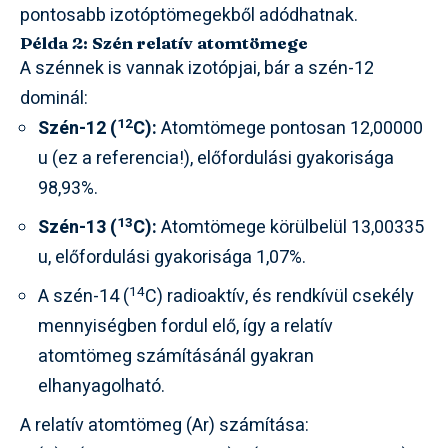
pontosabb izotóptömegekből adódhatnak.
Példa 2: Szén relatív atomtömege
A szénnek is vannak izotópjai, bár a szén-12
dominál:
12
Szén-12 (
C):
Atomtömege pontosan 12,00000
u (ez a referencia!), előfordulási gyakorisága
98,93%.
13
Szén-13 (
C):
Atomtömege körülbelül 13,00335
u, előfordulási gyakorisága 1,07%.
14
A szén-14 (
C) radioaktív, és rendkívül csekély
mennyiségben fordul elő, így a relatív
atomtömeg számításánál gyakran
elhanyagolható.
A relatív atomtömeg (Ar) számítása: