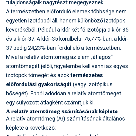
tulajdonságaik nagyrészt megegyeznek.
A természetben előforduló elemek többsége nem
egyetlen izotópból áll, hanem különböző izotópok
keverékéből. Például a klór két fő izotópja a klór-35
és a klór-37. A klór-35 körülbelül 75,77%-ban, a klór-
37 pedig 24,23%-ban fordul elő a természetben.
Mivel a relatív atomtömeg az elem „átlagos”
atomtömegét jelöli, figyelembe kell venni az egyes
izotópok tömegét és azok
természetes
előfordulási gyakoriságát
(vagy izotópikus
bőségét). Ebből adódóan a relatív atomtömeget
egy súlyozott átlagként számítjuk ki.
A relatív atomtömeg számításának képlete
A relatív atomtömeg (Ar) számításának általános
képlete a következő: