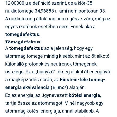
12,00000 u a definíció szerint, de a klór-35
nuklidtömege 34,96885 u, ami nem pontosan 35.
A nuklidtömeg általában nem egész szám, még az
egyes izotópok esetében sem. Ennek oka a
tömegdefektus
.
Tömegdefektus
A
tömegdefektus
az a jelenség, hogy egy
atommag tömege mindig kisebb, mint az őt alkotó
különálló protonok és neutronok tömegének
összege. Ez a „hiányzó” tömeg alakul át energiává
a magképződés során, az
Einstein-féle tömeg-
energia ekvivalencia (E=mc²)
alapján.
Ez az energia, az úgynevezett
kötési energia
,
tartja össze az atommagot. Minél nagyobb egy
atommag kötési energiája, annál stabilabb. A