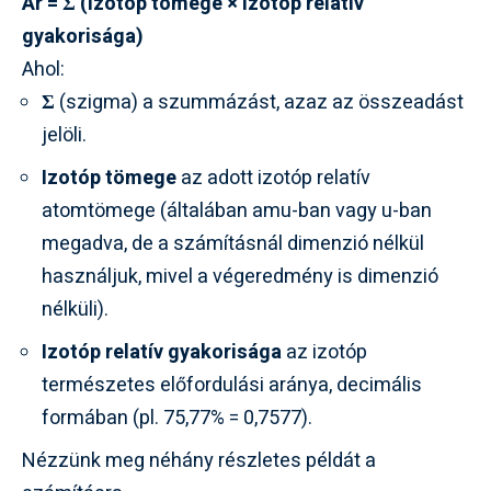
Ar = Σ (izotóp tömege × izotóp relatív
gyakorisága)
Ahol:
Σ
(szigma) a szummázást, azaz az összeadást
jelöli.
Izotóp tömege
az adott izotóp relatív
atomtömege (általában amu-ban vagy u-ban
megadva, de a számításnál dimenzió nélkül
használjuk, mivel a végeredmény is dimenzió
nélküli).
Izotóp relatív gyakorisága
az izotóp
természetes előfordulási aránya, decimális
formában (pl. 75,77% = 0,7577).
Nézzünk meg néhány részletes példát a