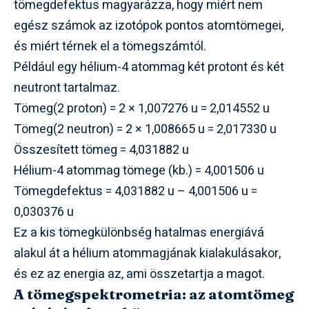
tömegdefektus magyarázza, hogy miért nem
egész számok az izotópok pontos atomtömegei,
és miért térnek el a tömegszámtól.
Például egy hélium-4 atommag két protont és két
neutront tartalmaz.
Tömeg(2 proton) = 2 × 1,007276 u = 2,014552 u
Tömeg(2 neutron) = 2 × 1,008665 u = 2,017330 u
Összesített tömeg = 4,031882 u
Hélium-4 atommag tömege (kb.) = 4,001506 u
Tömegdefektus = 4,031882 u – 4,001506 u =
0,030376 u
Ez a kis tömegkülönbség hatalmas energiává
alakul át a hélium atommagjának kialakulásakor,
és ez az energia az, ami összetartja a magot.
A tömegspektrometria: az atomtömeg