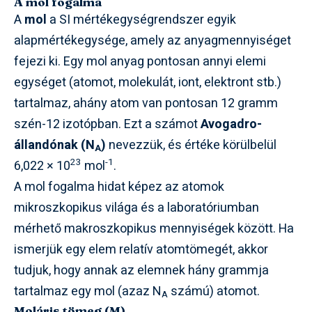
A mol fogalma
A
mol
a SI mértékegységrendszer egyik
alapmértékegysége, amely az anyagmennyiséget
fejezi ki. Egy mol anyag pontosan annyi elemi
egységet (atomot, molekulát, iont, elektront stb.)
tartalmaz, ahány atom van pontosan 12 gramm
szén-12 izotópban. Ezt a számot
Avogadro-
állandónak (N
)
nevezzük, és értéke körülbelül
A
23
-1
6,022 × 10
mol
.
A mol fogalma hidat képez az atomok
mikroszkopikus világa és a laboratóriumban
mérhető makroszkopikus mennyiségek között. Ha
ismerjük egy elem relatív atomtömegét, akkor
tudjuk, hogy annak az elemnek hány grammja
tartalmaz egy mol (azaz N
számú) atomot.
A
Moláris tömeg (M)