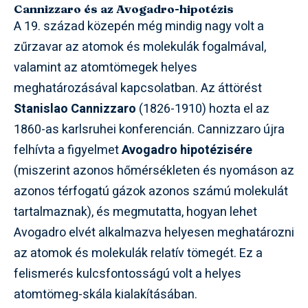
Cannizzaro és az Avogadro-hipotézis
A 19. század közepén még mindig nagy volt a
zűrzavar az atomok és molekulák fogalmával,
valamint az atomtömegek helyes
meghatározásával kapcsolatban. Az áttörést
Stanislao Cannizzaro
(1826-1910) hozta el az
1860-as karlsruhei konferencián. Cannizzaro újra
felhívta a figyelmet
Avogadro hipotézisére
(miszerint azonos hőmérsékleten és nyomáson az
azonos térfogatú gázok azonos számú molekulát
tartalmaznak), és megmutatta, hogyan lehet
Avogadro elvét alkalmazva helyesen meghatározni
az atomok és molekulák relatív tömegét. Ez a
felismerés kulcsfontosságú volt a helyes
atomtömeg-skála kialakításában.