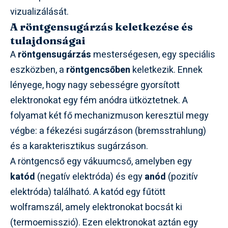
vizualizálását.
A röntgensugárzás keletkezése és
tulajdonságai
A
röntgensugárzás
mesterségesen, egy speciális
eszközben, a
röntgencsőben
keletkezik. Ennek
lényege, hogy nagy sebességre gyorsított
elektronokat egy fém anódra ütköztetnek. A
folyamat két fő mechanizmuson keresztül megy
végbe: a fékezési sugárzáson (bremsstrahlung)
és a karakterisztikus sugárzáson.
A röntgencső egy vákuumcső, amelyben egy
katód
(negatív elektróda) és egy
anód
(pozitív
elektróda) található. A katód egy fűtött
wolframszál, amely elektronokat bocsát ki
(termoemisszió). Ezen elektronokat aztán egy