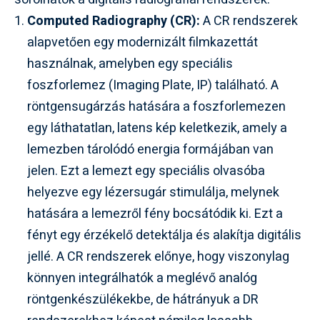
Computed Radiography (CR):
A CR rendszerek
alapvetően egy modernizált filmkazettát
használnak, amelyben egy speciális
foszforlemez (Imaging Plate, IP) található. A
röntgensugárzás hatására a foszforlemezen
egy láthatatlan, latens kép keletkezik, amely a
lemezben tárolódó energia formájában van
jelen. Ezt a lemezt egy speciális olvasóba
helyezve egy lézersugár stimulálja, melynek
hatására a lemezről fény bocsátódik ki. Ezt a
fényt egy érzékelő detektálja és alakítja digitális
jellé. A CR rendszerek előnye, hogy viszonylag
könnyen integrálhatók a meglévő analóg
röntgenkészülékekbe, de hátrányuk a DR