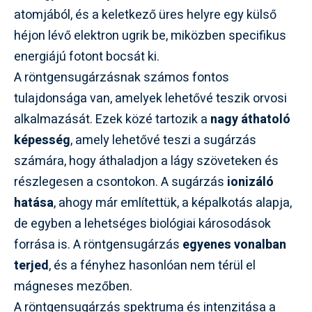
atomjából, és a keletkező üres helyre egy külső
héjon lévő elektron ugrik be, miközben specifikus
energiájú fotont bocsát ki.
A röntgensugárzásnak számos fontos
tulajdonsága van, amelyek lehetővé teszik orvosi
alkalmazását. Ezek közé tartozik a
nagy áthatoló
képesség
, amely lehetővé teszi a sugárzás
számára, hogy áthaladjon a lágy szöveteken és
részlegesen a csontokon. A sugárzás
ionizáló
hatása
, ahogy már említettük, a képalkotás alapja,
de egyben a lehetséges biológiai károsodások
forrása is. A röntgensugárzás
egyenes vonalban
terjed
, és a fényhez hasonlóan nem térül el
mágneses mezőben.
A röntgensugárzás spektruma és intenzitása a