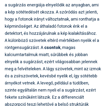
a sugárzás energiája elnyelődik az anyagban, ami
a kép sötétedését okozza. A szóródás azt jelenti,
hogy a fotonok irányt változtatnak, ami ronthatja a
képminőséget. Az áthaladó fotonok érik el a
detektort, és hozzájárulnak a kép kialakításához.
A különböző szövetek eltérő mértékben nyelik el a
röntgensugárzást. A
csontok
, magas
kalciumtartalmuk miatt, sűrűbbek és jobban
elnyelik a sugárzást, ezért világosabban jelennek
meg a felvételeken. A lágy szövetek, mint az izmok
és a zsírszövetek, kevésbé nyelik el, így sötétebb
árnyékot vetnek. A levegő, például a tüdőben,
szinte egyáltalán nem nyeli el a sugárzást, ezért
fekete színűként látszik. Ez a differenciált
abszorpció teszi lehetővé a belső struktúrák