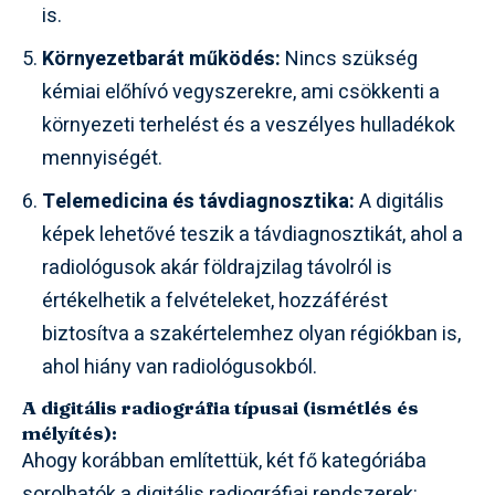
is.
Környezetbarát működés:
Nincs szükség
kémiai előhívó vegyszerekre, ami csökkenti a
környezeti terhelést és a veszélyes hulladékok
mennyiségét.
Telemedicina és távdiagnosztika:
A digitális
képek lehetővé teszik a távdiagnosztikát, ahol a
radiológusok akár földrajzilag távolról is
értékelhetik a felvételeket, hozzáférést
biztosítva a szakértelemhez olyan régiókban is,
ahol hiány van radiológusokból.
A digitális radiográfia típusai (ismétlés és
mélyítés):
Ahogy korábban említettük, két fő kategóriába
sorolhatók a digitális radiográfiai rendszerek: