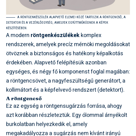
A RÖNTGENKÉSZÜLÉK ALAPVETŐ ELEMEI KÖZÉ TARTOZIK A RÖNTGENCSŐ, A
DETEKTOR ÉS A VEZÉRLŐEGYSÉG, AMELYEK EGYÜTTMŰKÖDNEK A KÉPEK
KÉSZÍTÉSÉBEN.
A modern
röntgenkészülékek
komplex
rendszerek, amelyek precíz mérnöki megoldásokat
ötvöznek a biztonságos és hatékony képalkotás
érdekében. Alapvető felépítésük azonban
egységes, és négy fő komponenst foglal magában:
a röntgencsövet, a nagyfeszültségű generátort, a
kollimátort és a képfelvevő rendszert (detektort).
A röntgencső
Ez az egység a röntgensugárzás forrása, ahogy
azt korábban részleteztük. Egy ólommal árnyékolt
burkolatban helyezkedik el, amely
megakadályozza a sugárzás nem kívánt irányú