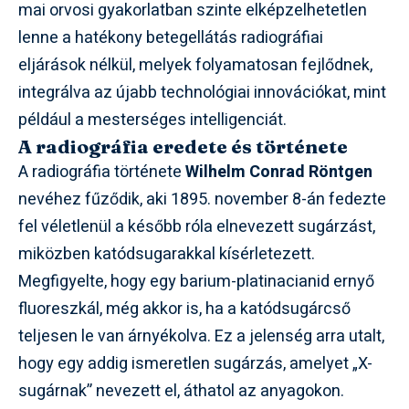
mai orvosi gyakorlatban szinte elképzelhetetlen
lenne a hatékony betegellátás radiográfiai
eljárások nélkül, melyek folyamatosan fejlődnek,
integrálva az újabb technológiai innovációkat, mint
például a mesterséges intelligenciát.
A radiográfia eredete és története
A radiográfia története
Wilhelm Conrad Röntgen
nevéhez fűződik, aki 1895. november 8-án fedezte
fel véletlenül a később róla elnevezett sugárzást,
miközben katódsugarakkal kísérletezett.
Megfigyelte, hogy egy barium-platinacianid ernyő
fluoreszkál, még akkor is, ha a katódsugárcső
teljesen le van árnyékolva. Ez a jelenség arra utalt,
hogy egy addig ismeretlen sugárzás, amelyet „X-
sugárnak” nevezett el, áthatol az anyagokon.