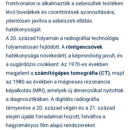
frontvonalon is alkalmazták a sebesültek testében
lévő lövedékek és csonttörések azonosítására,
jelentősen javítva a sebészeti ellátás
hatékonyságát.
A 20. század folyamán a radiográfiai technológia
folyamatosan fejlődött. A
röntgencsövek
hatékonysága növekedett, a képminőség javult, és
a sugárdózis csökkent. Az 1970-es években
megjelent a
számítógépes tomográfia (CT)
, majd
az 1980-as években a mágneses rezonancia
képalkotás (MRI), amelyek új dimenziókat nyitottak
a diagnosztikában. A digitális radiográfia
térnyerése a 20. század végén és a 21. század
elején újabb forradalmat hozott, felváltva a
hagyományos film alapú rendszereket.