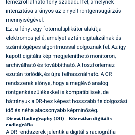
lemezről látható fény szabadul fel, amelynek
intenzitása arányos az elnyelt röntgensugárzás
mennyiségével.
Ezt a fényt egy fotomultiplikátor alakítja
elektromos jellé, amelyet aztán digitalizálnak és
számítógépes algoritmussal dolgoznak fel. Az így
kapott digitális kép megjeleníthető monitoron,
archiválható és továbbítható. A foszforlemez
ezután törlődik, és újra felhasználható. A CR
rendszerek előnye, hogy a meglévő analóg
röntgenkészülékekkel is kompatibilisek, de
hátrányuk a DR-hez képest hosszabb feldolgozási
idő és néha alacsonyabb képminőség.
Direct Radiography (DR) – Közvetlen digitális
radiográfia
A DR rendszerek jelentik a digitális radiográfia