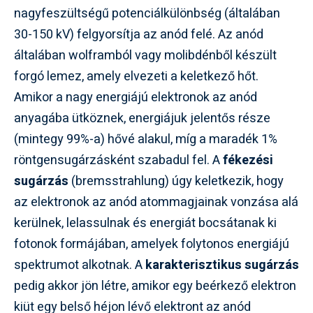
nagyfeszültségű potenciálkülönbség (általában
30-150 kV) felgyorsítja az anód felé. Az anód
általában wolframból vagy molibdénből készült
forgó lemez, amely elvezeti a keletkező hőt.
Amikor a nagy energiájú elektronok az anód
anyagába ütköznek, energiájuk jelentős része
(mintegy 99%-a) hővé alakul, míg a maradék 1%
röntgensugárzásként szabadul fel. A
fékezési
sugárzás
(bremsstrahlung) úgy keletkezik, hogy
az elektronok az anód atommagjainak vonzása alá
kerülnek, lelassulnak és energiát bocsátanak ki
fotonok formájában, amelyek folytonos energiájú
spektrumot alkotnak. A
karakterisztikus sugárzás
pedig akkor jön létre, amikor egy beérkező elektron
kiüt egy belső héjon lévő elektront az anód