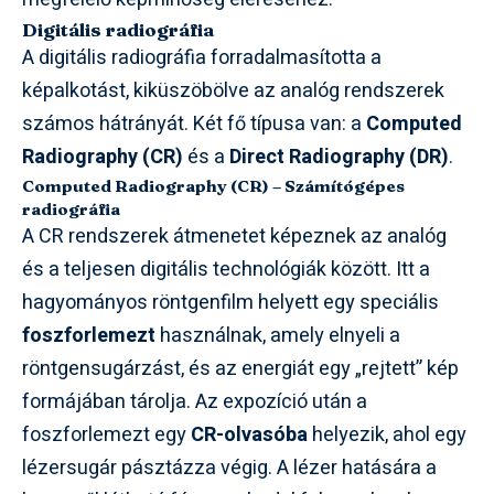
Digitális radiográfia
A digitális radiográfia forradalmasította a
képalkotást, kiküszöbölve az analóg rendszerek
számos hátrányát. Két fő típusa van: a
Computed
Radiography (CR)
és a
Direct Radiography (DR)
.
Computed Radiography (CR) – Számítógépes
radiográfia
A CR rendszerek átmenetet képeznek az analóg
és a teljesen digitális technológiák között. Itt a
hagyományos röntgenfilm helyett egy speciális
foszforlemezt
használnak, amely elnyeli a
röntgensugárzást, és az energiát egy „rejtett” kép
formájában tárolja. Az expozíció után a
foszforlemezt egy
CR-olvasóba
helyezik, ahol egy
lézersugár pásztázza végig. A lézer hatására a