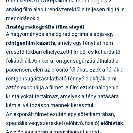
ment keresztül a képalkotási technológia, az
analóg film alapú rendszerektől a teljesen digitális
megoldásokig.
Analóg radiográfia (film alapú)
A hagyományos analóg radiográfia alapja egy
röntgenfilm kazetta
, amely egy fényt át nem
eresztő tokban elhelyezett filmből és két erősítő
fóliából áll. Amikor a röntgensugárzás áthalad a
páciensen, eléri az erősítő fóliákat. Ezek a fóliák a
röntgensugárzást látható fénnyé alakítják, ami
aztán exponálja a filmet. A film ezüst-halogenid
kristályokat tartalmaz, amelyek a fény hatására
kémiai változáson mennek keresztül.
Az exponált filmet ezután egy sötétkamrában,
speciális vegyszerekkel (előhívó, fixáló)
előhívták
.
Az előhívás során a megvilágított ezüst-