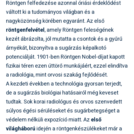
Röntgen felfedezése azonnal óriási érdeklődést
váltott ki a tudományos világban és a
nagyközönség körében egyaránt. Az első
röntgenfelvétel
, amely Röntgen feleségének
kezét ábrázolta, jól mutatta a csontok és a gyűrű
árnyékát, bizonyítva a sugárzás képalkotó
potenciálját. 1901-ben Röntgen Nobel-díjat kapott
fizikai téren ezen úttörő munkájáért, ezzel elindítva
a radiológia, mint orvosi szakág fejlődését.
A kezdeti években a technológia gyorsan terjedt,
de a sugárzás biológiai hatásairól még keveset
tudtak. Sok korai radiológus és orvos szenvedett
súlyos égési sérüléseket és sugárbetegséget a
védelem nélküli expozíció miatt. Az
első
világháború
idején a röntgenkészülékeket már a