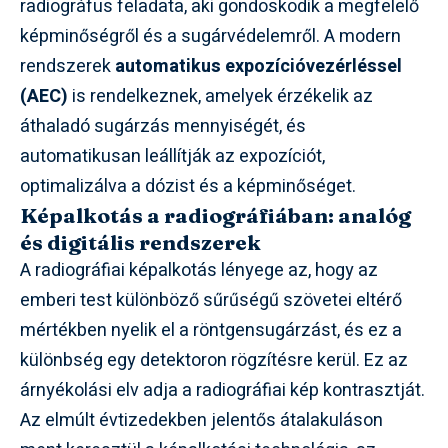
radiográfus feladata, aki gondoskodik a megfelelő
képminőségről és a sugárvédelemről. A modern
rendszerek
automatikus expozícióvezérléssel
(AEC)
is rendelkeznek, amelyek érzékelik az
áthaladó sugárzás mennyiségét, és
automatikusan leállítják az expozíciót,
optimalizálva a dózist és a képminőséget.
Képalkotás a radiográfiában: analóg
és digitális rendszerek
A radiográfiai képalkotás lényege az, hogy az
emberi test különböző sűrűségű szövetei eltérő
mértékben nyelik el a röntgensugárzást, és ez a
különbség egy detektoron rögzítésre kerül. Ez az
árnyékolási elv adja a radiográfiai kép kontrasztját.
Az elmúlt évtizedekben jelentős átalakuláson