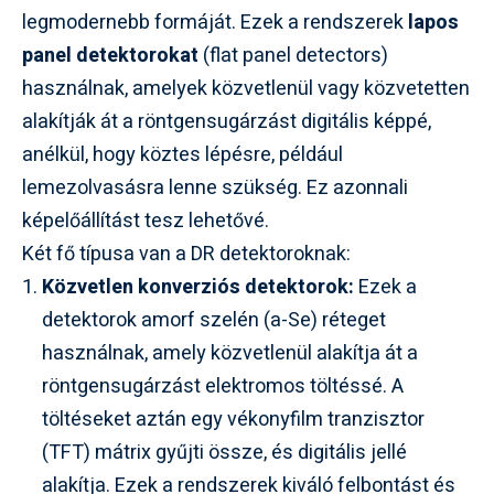
legmodernebb formáját. Ezek a rendszerek
lapos
panel detektorokat
(flat panel detectors)
használnak, amelyek közvetlenül vagy közvetetten
alakítják át a röntgensugárzást digitális képpé,
anélkül, hogy köztes lépésre, például
lemezolvasásra lenne szükség. Ez azonnali
képelőállítást tesz lehetővé.
Két fő típusa van a DR detektoroknak:
Közvetlen konverziós detektorok:
Ezek a
detektorok amorf szelén (a-Se) réteget
használnak, amely közvetlenül alakítja át a
röntgensugárzást elektromos töltéssé. A
töltéseket aztán egy vékonyfilm tranzisztor
(TFT) mátrix gyűjti össze, és digitális jellé
alakítja. Ezek a rendszerek kiváló felbontást és