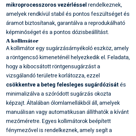
mikroprocesszoros vezérléssel
rendelkeznek,
amelyek rendkívül stabil és pontos feszültséget és
áramot biztosítanak, garantálva a reprodukálható
képminőséget és a pontos dózisbeállítást.
A kollimátor
A kollimátor egy sugárzásárnyékoló eszköz, amely
a röntgencső kimeneténél helyezkedik el. Feladata,
hogy a kibocsátott röntgensugárzást a
vizsgálandó területre korlátozza, ezzel
csökkentve a beteg felesleges sugárdózisát
és
minimalizálva a szóródott sugárzás okozta
képzajt. Általában ólomlamellákból áll, amelyek
manuálisan vagy automatikusan állíthatók a kívánt
mezőméretre. Egyes kollimátorok beépített
fénymezővel is rendelkeznek, amely segít a