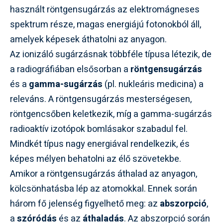
használt röntgensugárzás az elektromágneses
spektrum része, magas energiájú fotonokból áll,
amelyek képesek áthatolni az anyagon.
Az ionizáló sugárzásnak többféle típusa létezik, de
a radiográfiában elsősorban a
röntgensugárzás
és a
gamma-sugárzás
(pl. nukleáris medicina) a
releváns. A röntgensugárzás mesterségesen,
röntgencsőben keletkezik, míg a gamma-sugárzás
radioaktív izotópok bomlásakor szabadul fel.
Mindkét típus nagy energiával rendelkezik, és
képes mélyen behatolni az élő szövetekbe.
Amikor a röntgensugárzás áthalad az anyagon,
kölcsönhatásba lép az atomokkal. Ennek során
három fő jelenség figyelhető meg: az
abszorpció
,
a
szóródás
és az
áthaladás
. Az abszorpció során