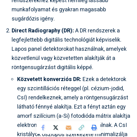
rendszerekhez képest némileg lassabb
munkafolyamat és gyakran magasabb
sugárdózis igény.
Direct Radiography (DR):
A DR rendszerek a
legfejlettebb digitális technológiát képviselik.
Lapos panel detektorokat használnak, amelyek
közvetlenül vagy közvetetten alakítják át a
röntgensugárzást digitális képpé.
Közvetett konverziós DR:
Ezek a detektorok
egy szcintillációs réteggel (pl. cézium-jodid,
CsI) rendelkeznek, amely a röntgensugárzást
látható fénnyé alakítja. Ezt a fényt aztán egy
amorf szilícium (a-Si) fotodióda mátrix alakítja
elektromos jellé, amelyet digitalizálnak. A CsI
kristályok oszlopos szerkezete minimalizálja