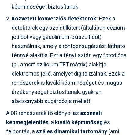
képminőséget biztosítanak.
Közvetett konverziós detektorok:
Ezek a
detektorok egy szcintillátort (általában cézium-
jodidot vagy gadolínium-oxiszulfidot)
használnak, amely a röntgensugárzást látható
fénnyé alakítja. Ezt a fényt aztán egy fotodióda
(pl. amorf szilícium TFT mátrix) alakítja
elektromos jellé, amelyet digitalizálnak. Ezek a
rendszerek is kiváló képminőséget és magas
érzékenységet biztosítanak, gyakran
alacsonyabb sugárdózis mellett.
A DR rendszerek fő előnyei az
azonnali
képmegjelenítés
, a
kiváló képminőség
és
felbontás, a
széles dinamikai tartomány
(ami