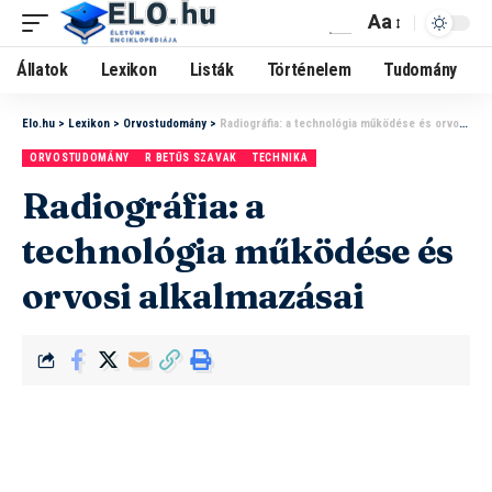
Aa
Állatok
Lexikon
Listák
Történelem
Tudomány
Elo.hu
>
Lexikon
>
Orvostudomány
>
Radiográfia: a technológia működése és orvosi alkalmazásai
ORVOSTUDOMÁNY
R BETŰS SZAVAK
TECHNIKA
Radiográfia: a
technológia működése és
orvosi alkalmazásai