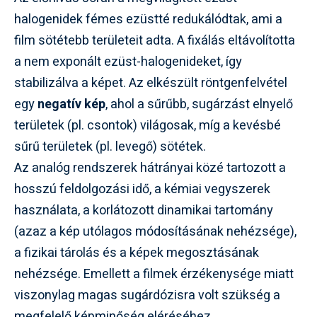
halogenidek fémes ezüstté redukálódtak, ami a
film sötétebb területeit adta. A fixálás eltávolította
a nem exponált ezüst-halogenideket, így
stabilizálva a képet. Az elkészült röntgenfelvétel
egy
negatív kép
, ahol a sűrűbb, sugárzást elnyelő
területek (pl. csontok) világosak, míg a kevésbé
sűrű területek (pl. levegő) sötétek.
Az analóg rendszerek hátrányai közé tartozott a
hosszú feldolgozási idő, a kémiai vegyszerek
használata, a korlátozott dinamikai tartomány
(azaz a kép utólagos módosításának nehézsége),
a fizikai tárolás és a képek megosztásának
nehézsége. Emellett a filmek érzékenysége miatt
viszonylag magas sugárdózisra volt szükség a
megfelelő képminőség eléréséhez.