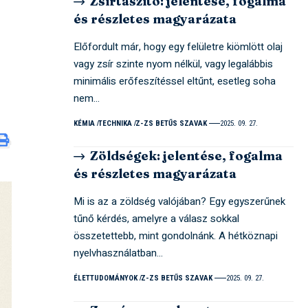
Zsírtaszító: jelentése, fogalma
és részletes magyarázata
Előfordult már, hogy egy felületre kiömlött olaj
vagy zsír szinte nyom nélkül, vagy legalábbis
minimális erőfeszítéssel eltűnt, esetleg soha
nem…
KÉMIA
TECHNIKA
Z-ZS BETŰS SZAVAK
2025. 09. 27.
Zöldségek: jelentése, fogalma
és részletes magyarázata
Mi is az a zöldség valójában? Egy egyszerűnek
tűnő kérdés, amelyre a válasz sokkal
összetettebb, mint gondolnánk. A hétköznapi
nyelvhasználatban…
ÉLETTUDOMÁNYOK
Z-ZS BETŰS SZAVAK
2025. 09. 27.