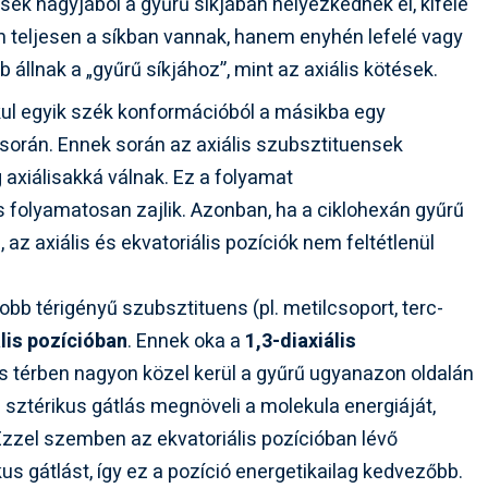
sek nagyjából a gyűrű síkjában helyezkednek el, kifelé
m teljesen a síkban vannak, hanem enyhén lefelé vagy
 állnak a „gyűrű síkjához”, mint az axiális kötések.
kul egyik szék konformációból a másikba egy
) során. Ennek során az axiális szubsztituensek
g axiálisakká válnak. Ez a folyamat
 folyamatosan zajlik. Azonban, ha a ciklohexán gyűrű
az axiális és ekvatoriális pozíciók nem feltétlenül
b térigényű szubsztituens (pl. metilcsoport, terc-
lis pozícióban
. Ennek oka a
1,3-diaxiális
ns térben nagyon közel kerül a gyűrű ugyanazon oldalán
a sztérikus gátlás megnöveli a molekula energiáját,
 Ezzel szemben az ekvatoriális pozícióban lévő
s gátlást, így ez a pozíció energetikailag kedvezőbb.