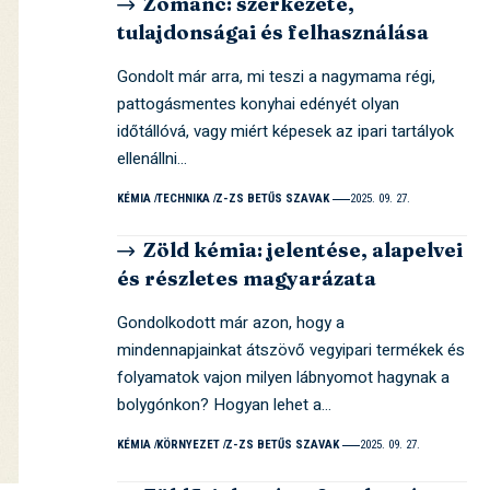
Zománc: szerkezete,
tulajdonságai és felhasználása
Gondolt már arra, mi teszi a nagymama régi,
pattogásmentes konyhai edényét olyan
időtállóvá, vagy miért képesek az ipari tartályok
ellenállni…
KÉMIA
TECHNIKA
Z-ZS BETŰS SZAVAK
2025. 09. 27.
Zöld kémia: jelentése, alapelvei
és részletes magyarázata
Gondolkodott már azon, hogy a
mindennapjainkat átszövő vegyipari termékek és
folyamatok vajon milyen lábnyomot hagynak a
bolygónkon? Hogyan lehet a…
KÉMIA
KÖRNYEZET
Z-ZS BETŰS SZAVAK
2025. 09. 27.