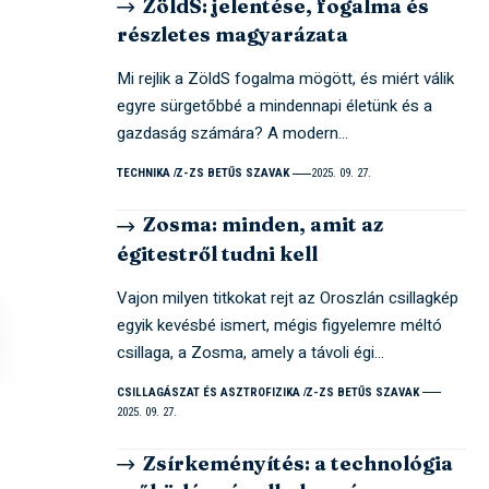
ZöldS: jelentése, fogalma és
részletes magyarázata
Mi rejlik a ZöldS fogalma mögött, és miért válik
egyre sürgetőbbé a mindennapi életünk és a
gazdaság számára? A modern…
TECHNIKA
Z-ZS BETŰS SZAVAK
2025. 09. 27.
Zosma: minden, amit az
égitestről tudni kell
Vajon milyen titkokat rejt az Oroszlán csillagkép
egyik kevésbé ismert, mégis figyelemre méltó
csillaga, a Zosma, amely a távoli égi…
CSILLAGÁSZAT ÉS ASZTROFIZIKA
Z-ZS BETŰS SZAVAK
2025. 09. 27.
Zsírkeményítés: a technológia