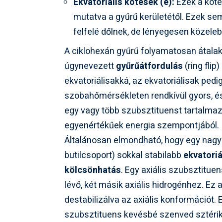
Ekvatoriális kötések (e):
Ezek a köté
mutatva a gyűrű kerületétől. Ezek se
felfelé dőlnek, de lényegesen közelebb
A ciklohexán gyűrű folyamatosan átala
úgynevezett
gyűrűátfordulás
(ring flip
ekvatoriálisakká, az ekvatoriálisak pedi
szobahőmérsékleten rendkívül gyors, és
egy vagy több szubsztituenst tartalmaz, 
egyenértékűek energia szempontjából.
Általánosan elmondható, hogy egy nagyob
butilcsoport) sokkal stabilabb
ekvatoriá
kölcsönhatás
. Egy axiális szubsztitue
lévő, két másik axiális hidrogénhez. Ez 
destabilizálva az axiális konformációt.
szubsztituens kevésbé szenved sztériku