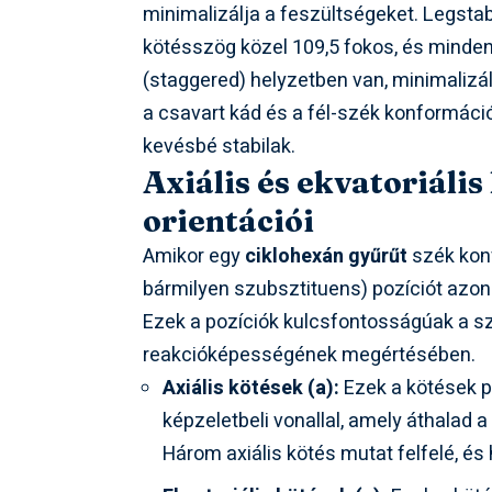
minimalizálja a feszültségeket. Legstab
kötésszög közel 109,5 fokos, és mind
(staggered) helyzetben van, minimalizálv
a csavart kád és a fél-szék konformáci
kevésbé stabilak.
Axiális és ekvatoriális
orientációi
Amikor egy
ciklohexán gyűrűt
szék kon
bármilyen szubsztituens) pozíciót azon
Ezek a pozíciók kulcsfontosságúak a sz
reakcióképességének megértésében.
Axiális kötések (a):
Ezek a kötések p
képzeletbeli vonallal, amely áthalad 
Három axiális kötés mutat felfelé, és