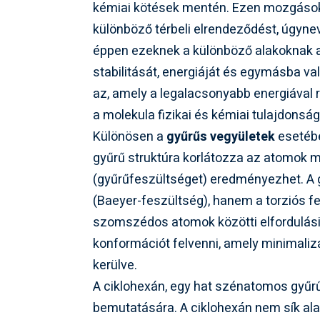
kémiai kötések mentén. Ezen mozgások
különböző térbeli elrendeződést, úgyn
éppen ezeknek a különböző alakoknak a 
stabilitását, energiáját és egymásba va
az, amely a legalacsonyabb energiával 
a molekula fizikai és kémiai tulajdonságai
Különösen a
gyűrűs vegyületek
esetébe
gyűrű struktúra korlátozza az atomok m
(gyűrűfeszültséget) eredményezhet. A 
(Baeyer-feszültség), hanem a torziós fe
szomszédos atomok közötti elfordulási 
konformációt felvenni, amely minimalizá
kerülve.
A ciklohexán, egy hat szénatomos gyűrű
bemutatására. A ciklohexán nem sík ala