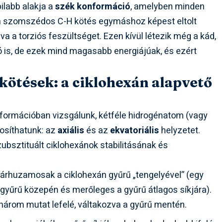
ilabb alakja a
szék konformáció
, amelyben minden
en szomszédos C-H kötés egymáshoz képest eltolt
a a torziós feszültséget. Ezen kívül létezik még a kád,
ó is, de ezek mind magasabb energiájúak, és ezért
 kötések: a ciklohexán alapvető
formációban vizsgálunk, kétféle hidrogénatom (vagy
osíthatunk: az
axiális
és az
ekvatoriális
helyzetet.
ubsztituált ciklohexánok stabilitásának és
árhuzamosak a ciklohexán gyűrű „tengelyével” (egy
a gyűrű közepén és merőleges a gyűrű átlagos síkjára).
 három mutat lefelé, váltakozva a gyűrű mentén.