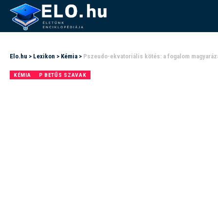
Elo.hu
>
Lexikon
>
Kémia
>
Pszeudo-ekvatoriális kötés: a fogalom magyaráz
KÉMIA
P BETŰS SZAVAK