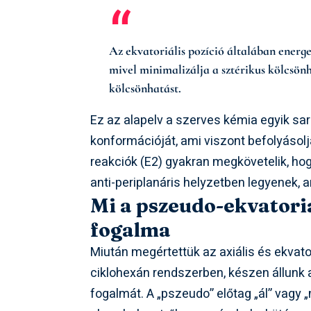
Az ekvatoriális pozíció általában energ
mivel minimalizálja a sztérikus kölcsönh
kölcsönhatást.
Ez az alapelv a szerves kémia egyik sa
konformációját, ami viszont befolyásolj
reakciók (E2) gyakran megkövetelik, hog
anti-periplanáris helyzetben legyenek,
Mi a pszeudo-ekvatoriá
fogalma
Miután megértettük az axiális és ekvato
ciklohexán rendszerben, készen állunk
fogalmát. A „pszeudo” előtag „ál” vagy „