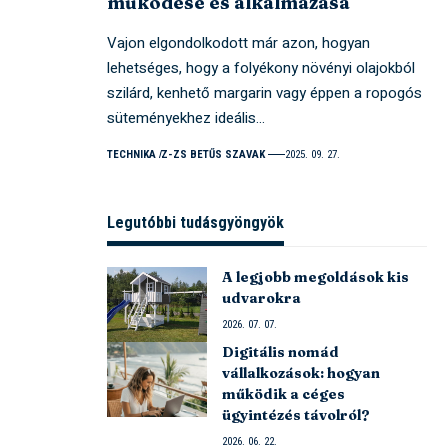
működése és alkalmazása
Vajon elgondolkodott már azon, hogyan
lehetséges, hogy a folyékony növényi olajokból
szilárd, kenhető margarin vagy éppen a ropogós
süteményekhez ideális…
TECHNIKA
Z-ZS BETŰS SZAVAK
2025. 09. 27.
Legutóbbi tudásgyöngyök
A legjobb megoldások kis
udvarokra
2026. 07. 07.
Digitális nomád
vállalkozások: hogyan
működik a céges
ügyintézés távolról?
2026. 06. 22.