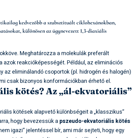
etikailag kedvezőbb a szubsztituált ciklohexánokban,
atásokat, különösen az úgynevezett 1,3-diaxiális
rokköve. Meghatározza a molekulák preferált
a azok reakcióképességét. Például, az eliminációs
y az eliminálandó csoportok (pl. hidrogén és halogén)
 ami csak bizonyos konformációkban érhető el.
lis kötés? Az „ál-ekvatoriális”
riális kötések alapvető különbségeit a „klasszikus”
 arra, hogy bevezessük a
pszeudo-ekvatoriális kötés
nem igazi” jelentéssel bír, ami már sejteti, hogy egy