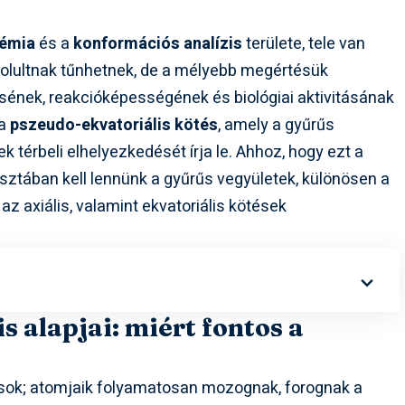
kémia
és a
konformációs analízis
területe, tele van
yolultnak tűnhetnek, de a mélyebb megértésük
sének, reakcióképességének és biológiai aktivitásának
 a
pszeudo-ekvatoriális kötés
, amely a gyűrűs
 térbeli elhelyezkedését írja le. Ahhoz, hogy ezt a
tisztában kell lennünk a gyűrűs vegyületek, különösen a
z axiális, valamint ekvatoriális kötések
s alapjai: miért fontos a
ások; atomjaik folyamatosan mozognak, forognak a