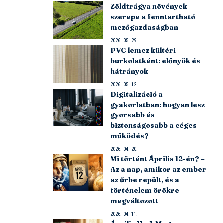
Zöldtrágya növények
szerepe a fenntartható
mezőgazdaságban
2026. 05. 29.
PVC lemez kültéri
burkolatként: előnyök és
hátrányok
2026. 05. 12.
Digitalizáció a
gyakorlatban: hogyan lesz
gyorsabb és
biztonságosabb a céges
működés?
2026. 04. 20.
Mi történt Április 12-én? –
Az a nap, amikor az ember
az űrbe repült, és a
történelem örökre
megváltozott
2026. 04. 11.