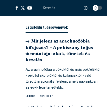
Legutóbbi tudásgyöngyök
Mit jelent az arachnofóbia
kifejezés? – A pókiszony teljes
útmutatója: okok, tünetek és
kezelés
Az arachnofóbia a pókoktól és más pókféléktől
- például skorpióktól és kullancsktól - való
túlzott, irracionális félelem, amely napjainkban
az egyik legelterjedtebb…
LEXIKON
2026. 03. 07.