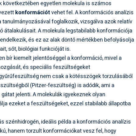
 következtében egyetlen molekula is számos
evezett
konformációt
vehet fel. A konformációs analízis
tanulmányozásával foglalkozik, vizsgálva azok relatív
ló átalakulásait. A molekula legstabilabb konformációja
rendelkezik, és ez az alak döntő mértékben befolyásolja
t, sőt, biológiai funkcióját is.
n bír kiemelt jelentőséggel a konformáció, mivel a
ozgását, és speciális feszültségeket
gyűrűfeszültség nem csak a kötésszögek torzulásából
szültségből (Pitzer-feszültség) is adódik, ami a
gátat jelenti. A molekulák igyekeznek olyan
lja ezeket a feszültségeket, ezzel stabilabb állapotba
s szénhidrogén, ideális példa a konformációs analízis
kú, hanem torzult konformációkat vesz fel, hogy