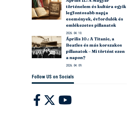
Április 11.: A Magyar
történelem és kultúra egyik
legfontosabb napja
események, évfordulók és
emlékezetes pillanatok
2026. 04. 10.
Április 10.: A Titanic, a
Beatles és más korszakos
pillanatok – Mi történt ezen
a napon?
2026. 04. 09.
Follow US on Socials