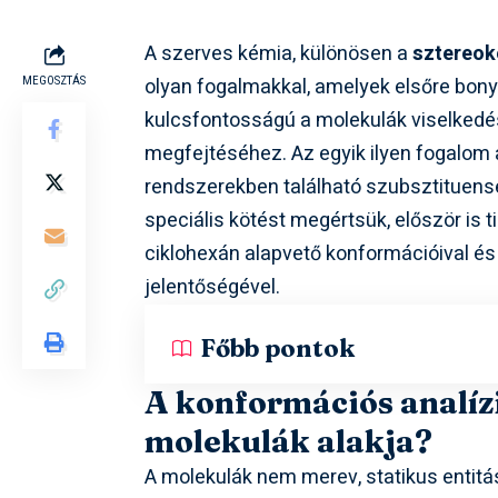
A szerves kémia, különösen a
sztereo
olyan fogalmakkal, amelyek elsőre bon
MEGOSZTÁS
kulcsfontosságú a molekulák viselkedé
megfejtéséhez. Az egyik ilyen fogalom
rendszerekben található szubsztituensek
speciális kötést megértsük, először is 
ciklohexán alapvető konformációival és a
jelentőségével.
Főbb pontok
A konformációs analízi
molekulák alakja?
A molekulák nem merev, statikus entit