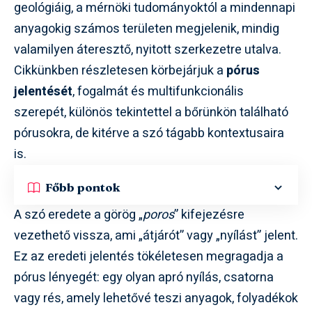
geológiáig, a mérnöki tudományoktól a mindennapi
anyagokig számos területen megjelenik, mindig
valamilyen áteresztő, nyitott szerkezetre utalva.
Cikkünkben részletesen körbejárjuk a
pórus
jelentését
, fogalmát és multifunkcionális
szerepét, különös tekintettel a bőrünkön található
pórusokra, de kitérve a szó tágabb kontextusaira
is.
Főbb pontok
A szó eredete a görög „
poros
” kifejezésre
vezethető vissza, ami „átjárót” vagy „nyílást” jelent.
Ez az eredeti jelentés tökéletesen megragadja a
pórus lényegét: egy olyan apró nyílás, csatorna
vagy rés, amely lehetővé teszi anyagok, folyadékok