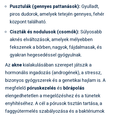
Pusztulák (gennyes pattanások):
Gyulladt,
piros dudorok, amelyek tetején gennyes, fehér
központ található.
Ciszták és nodulusok (csomók):
Súlyosabb
aknés elváltozások, amelyek mélyebben
fekszenek a bőrben, nagyok, fájdalmasak, és
gyakran hegesedéssel gyógyulnak.
Az
akne
kialakulásában szerepet játszik a
hormonális ingadozás (androgének), a stressz,
bizonyos gyógyszerek és a genetikai hajlam is. A
megfelelő
póruskezelés
és
bőrápolás
elengedhetetlen a megelőzéshez és a tünetek
enyhítéséhez. A cél a pórusok tisztán tartása, a
faggyútermelés szabályozása és a baktériumok