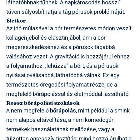
láthatóbbnak tűnnek. A napkárosodás hosszú
távon súlyosbíthatja a tág pórusok problémáját.
Életkor
Az idő múlásával a bőr természetes módon veszít
kollagénjéből és elasztinjából, ami a bőr
megereszkedéséhez és a pórusok tágabbá
válásához vezet. A gravitáció is hozzájárul ehhez
a folyamathoz, „lehúzza” a bőrt, és a pórusok
nyílásai oválisabbá, láthatóbbá válnak. Ez egy
természetes öregedési folyamat része, de a
megfelelő bőrápolással és életmóddal lassítható.
Rossz bőrápolási szokások
A nem megfelelő
bőrápolás
, mint például a smink
nem alapos eltávolítása, a nem komedogén
termékek használatának mellőzése, vagy a
túlzottan agresszív tisztítás, mind hozzájárulhat a