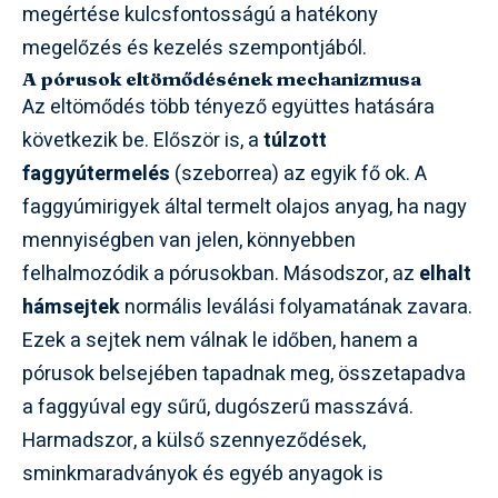
megértése kulcsfontosságú a hatékony
megelőzés és kezelés szempontjából.
A pórusok eltömődésének mechanizmusa
Az eltömődés több tényező együttes hatására
következik be. Először is, a
túlzott
faggyútermelés
(szeborrea) az egyik fő ok. A
faggyúmirigyek által termelt olajos anyag, ha nagy
mennyiségben van jelen, könnyebben
felhalmozódik a pórusokban. Másodszor, az
elhalt
hámsejtek
normális leválási folyamatának zavara.
Ezek a sejtek nem válnak le időben, hanem a
pórusok belsejében tapadnak meg, összetapadva
a faggyúval egy sűrű, dugószerű masszává.
Harmadszor, a külső szennyeződések,
sminkmaradványok és egyéb anyagok is