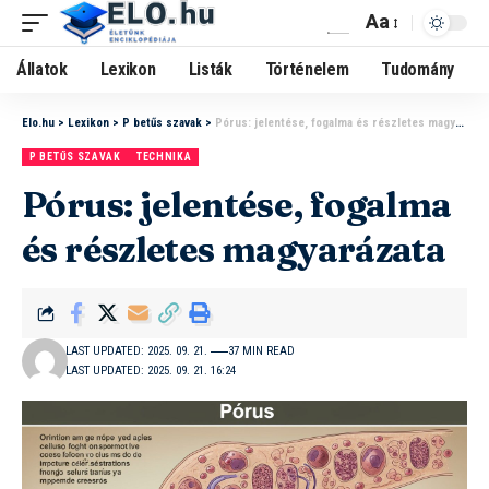
Aa
Állatok
Lexikon
Listák
Történelem
Tudomány
Elo.hu
>
Lexikon
>
P betűs szavak
>
Pórus: jelentése, fogalma és részletes magyarázata
P BETŰS SZAVAK
TECHNIKA
Pórus: jelentése, fogalma
és részletes magyarázata
LAST UPDATED: 2025. 09. 21.
37 MIN READ
LAST UPDATED: 2025. 09. 21. 16:24