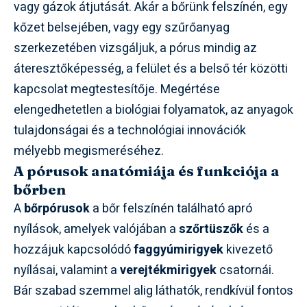
vagy gázok átjutását. Akár a bőrünk felszínén, egy
kőzet belsejében, vagy egy szűrőanyag
szerkezetében vizsgáljuk, a pórus mindig az
áteresztőképesség, a felület és a belső tér közötti
kapcsolat megtestesítője. Megértése
elengedhetetlen a biológiai folyamatok, az anyagok
tulajdonságai és a technológiai innovációk
mélyebb megismeréséhez.
A pórusok anatómiája és funkciója a
bőrben
A
bőrpórusok
a bőr felszínén található apró
nyílások, amelyek valójában a
szőrtüszők
és a
hozzájuk kapcsolódó
faggyúmirigyek
kivezető
nyílásai, valamint a
verejtékmirigyek
csatornái.
Bár szabad szemmel alig láthatók, rendkívül fontos