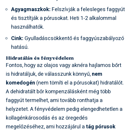
Agyagmaszkok:
Felszívják a felesleges faggyút
és tisztítják a pórusokat. Heti 1-2 alkalommal
használhatók.
Cink:
Gyulladáscsökkentő és faggyúszabályozó
hatású.
Hidratálás és fényvédelem
Fontos, hogy az olajos vagy aknéra hajlamos bőrt
is hidratáljuk, de válasszunk könnyű,
nem
komedogén
(nem tömíti el a pórusokat) hidratálót.
A dehidratált bőr kompenzálásként még több
faggyút termelhet, ami tovább ronthatja a
helyzetet. A fényvédelem pedig elengedhetetlen a
kollagénkárosodás és az öregedés
megelőzéséhez, ami hozzájárul a
tág pórusok