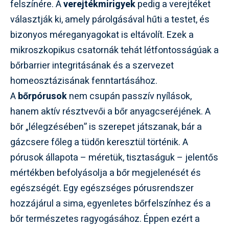
felszínére. A
verejtékmirigyek
pedig a verejtéket
választják ki, amely párolgásával hűti a testet, és
bizonyos méreganyagokat is eltávolít. Ezek a
mikroszkopikus csatornák tehát létfontosságúak a
bőrbarrier integritásának és a szervezet
homeosztázisának fenntartásához.
A
bőrpórusok
nem csupán passzív nyílások,
hanem aktív résztvevői a bőr anyagcseréjének. A
bőr „lélegzésében” is szerepet játszanak, bár a
gázcsere főleg a tüdőn keresztül történik. A
pórusok állapota – méretük, tisztaságuk – jelentős
mértékben befolyásolja a bőr megjelenését és
egészségét. Egy egészséges pórusrendszer
hozzájárul a sima, egyenletes bőrfelszínhez és a
bőr természetes ragyogásához. Éppen ezért a