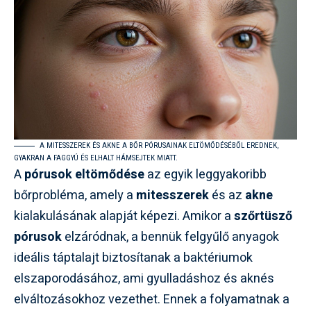
A MITESSZEREK ÉS AKNE A BŐR PÓRUSAINAK ELTÖMŐDÉSÉBŐL EREDNEK,
GYAKRAN A FAGGYÚ ÉS ELHALT HÁMSEJTEK MIATT.
A
pórusok eltömődése
az egyik leggyakoribb
bőrprobléma, amely a
mitesszerek
és az
akne
kialakulásának alapját képezi. Amikor a
szőrtüsző
pórusok
elzáródnak, a bennük felgyűlő anyagok
ideális táptalajt biztosítanak a baktériumok
elszaporodásához, ami gyulladáshoz és aknés
elváltozásokhoz vezethet. Ennek a folyamatnak a