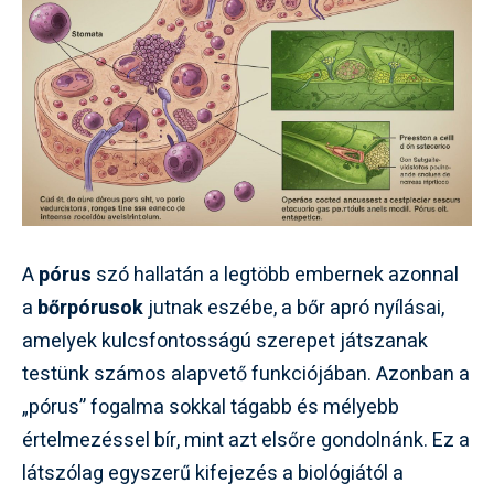
A
pórus
szó hallatán a legtöbb embernek azonnal
a
bőrpórusok
jutnak eszébe, a bőr apró nyílásai,
amelyek kulcsfontosságú szerepet játszanak
testünk számos alapvető funkciójában. Azonban a
„pórus” fogalma sokkal tágabb és mélyebb
értelmezéssel bír, mint azt elsőre gondolnánk. Ez a
látszólag egyszerű kifejezés a biológiától a