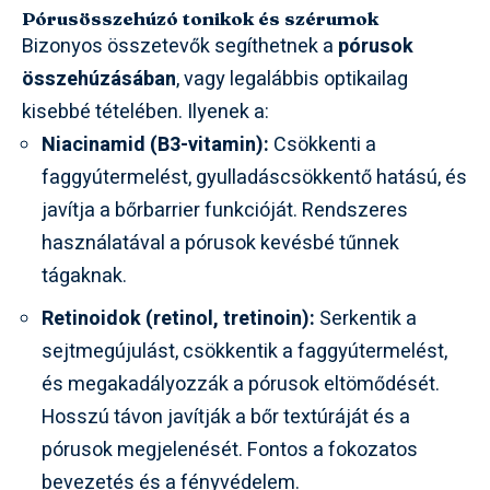
Pórusösszehúzó tonikok és szérumok
Bizonyos összetevők segíthetnek a
pórusok
összehúzásában
, vagy legalábbis optikailag
kisebbé tételében. Ilyenek a:
Niacinamid (B3-vitamin):
Csökkenti a
faggyútermelést, gyulladáscsökkentő hatású, és
javítja a bőrbarrier funkcióját. Rendszeres
használatával a pórusok kevésbé tűnnek
tágaknak.
Retinoidok (retinol, tretinoin):
Serkentik a
sejtmegújulást, csökkentik a faggyútermelést,
és megakadályozzák a pórusok eltömődését.
Hosszú távon javítják a bőr textúráját és a
pórusok megjelenését. Fontos a fokozatos
bevezetés és a fényvédelem.