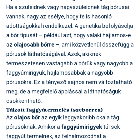
Ha a szüleidnek vagy nagyszüleidnek tág pórusai
vannak, nagy az esélye, hogy te is hasonló
adottságokkal rendelkezel. A genetika befolyásolja
a bőr típusát – például azt, hogy valaki hajlamos-e
az
olajosabb bőrre
–, ami közvetlenül összefügg a
pórusok láthatóságával. Azok, akiknek
természetesen vastagabb a bőrük vagy nagyobb a
faggyúmirigyük, hajlamosabbak a nagyobb
pórusokra. Ez a tényező sajnos nem változtatható
meg, de a megfelelő ápolással a láthatóságuk
csökkenthető.
Túlzott faggyútermelés (szeborrea)
Az
olajos bőr
az egyik leggyakoribb oka a tág
pórusoknak. Amikor a
faggyúmirigyek
túl sok
faggyút termelnek, az felhalmozódhat a