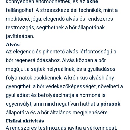
könnyebben eltömődhetnek, és az
akne
fellángolhat. A stresszkezelési technikák, mint a
meditáció, jóga, elegendő alvás és rendszeres
testmozgás, segíthetnek a bőr állapotának
javításában.
Alvás
Az elegendő és pihentető alvás létfontosságú a
bőr regenerálódásához. Alvás közben a bőr
megújul, a sejtek helyreállnak, és a gyulladásos
folyamatok csökkennek. A krónikus alváshiány
gyengítheti a bőr védekezőképességét, növelheti a
gyulladást és befolyásolhatja a hormonális
egyensúlyt, ami mind negatívan hathat a
pórusok
állapotára és a bőr általános megjelenésére.
Fizikai aktivitás
A rendszeres testmozgás javítja a vérkeringést,