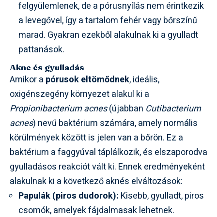
felgyülemlenek, de a pórusnyílás nem érintkezik
a levegővel, így a tartalom fehér vagy bőrszínű
marad. Gyakran ezekből alakulnak ki a gyulladt
pattanások.
Akne és gyulladás
Amikor a
pórusok eltömődnek
, ideális,
oxigénszegény környezet alakul ki a
Propionibacterium acnes
(újabban
Cutibacterium
acnes
) nevű baktérium számára, amely normális
körülmények között is jelen van a bőrön. Ez a
baktérium a faggyúval táplálkozik, és elszaporodva
gyulladásos reakciót vált ki. Ennek eredményeként
alakulnak ki a következő aknés elváltozások:
Papulák (piros dudorok):
Kisebb, gyulladt, piros
csomók, amelyek fájdalmasak lehetnek.