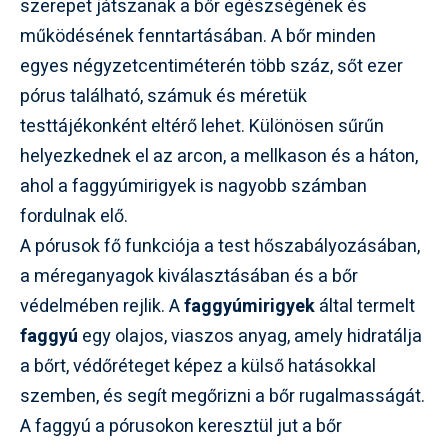
szerepet játszanak a bőr egészségének és
működésének fenntartásában. A bőr minden
egyes négyzetcentiméterén több száz, sőt ezer
pórus található, számuk és méretük
testtájékonként eltérő lehet. Különösen sűrűn
helyezkednek el az arcon, a mellkason és a háton,
ahol a faggyúmirigyek is nagyobb számban
fordulnak elő.
A pórusok fő funkciója a test hőszabályozásában,
a méreganyagok kiválasztásában és a bőr
védelmében rejlik. A
faggyúmirigyek
által termelt
faggyú
egy olajos, viaszos anyag, amely hidratálja
a bőrt, védőréteget képez a külső hatásokkal
szemben, és segít megőrizni a bőr rugalmasságát.
A faggyú a pórusokon keresztül jut a bőr