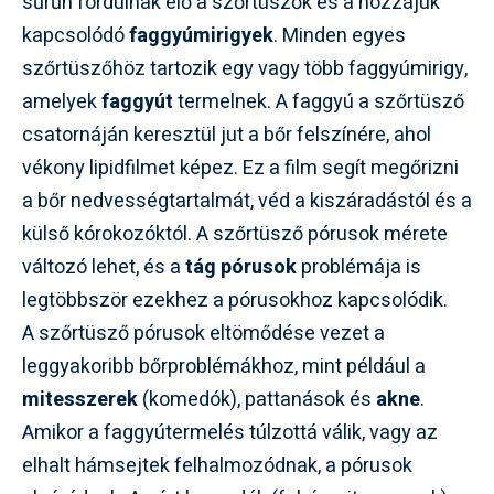
sűrűn fordulnak elő a szőrtüszők és a hozzájuk
kapcsolódó
faggyúmirigyek
. Minden egyes
szőrtüszőhöz tartozik egy vagy több faggyúmirigy,
amelyek
faggyút
termelnek. A faggyú a szőrtüsző
csatornáján keresztül jut a bőr felszínére, ahol
vékony lipidfilmet képez. Ez a film segít megőrizni
a bőr nedvességtartalmát, véd a kiszáradástól és a
külső kórokozóktól. A szőrtüsző pórusok mérete
változó lehet, és a
tág pórusok
problémája is
legtöbbször ezekhez a pórusokhoz kapcsolódik.
A szőrtüsző pórusok eltömődése vezet a
leggyakoribb bőrproblémákhoz, mint például a
mitesszerek
(komedók), pattanások és
akne
.
Amikor a faggyútermelés túlzottá válik, vagy az
elhalt hámsejtek felhalmozódnak, a pórusok