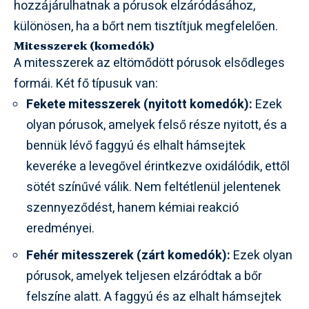
hozzájárulhatnak a pórusok elzáródásához,
különösen, ha a bőrt nem tisztítjuk megfelelően.
Mitesszerek (komedók)
A mitesszerek az eltömődött pórusok elsődleges
formái. Két fő típusuk van:
Fekete mitesszerek (nyitott komedók):
Ezek
olyan pórusok, amelyek felső része nyitott, és a
bennük lévő faggyú és elhalt hámsejtek
keveréke a levegővel érintkezve oxidálódik, ettől
sötét színűvé válik. Nem feltétlenül jelentenek
szennyeződést, hanem kémiai reakció
eredményei.
Fehér mitesszerek (zárt komedók):
Ezek olyan
pórusok, amelyek teljesen elzáródtak a bőr
felszíne alatt. A faggyú és az elhalt hámsejtek