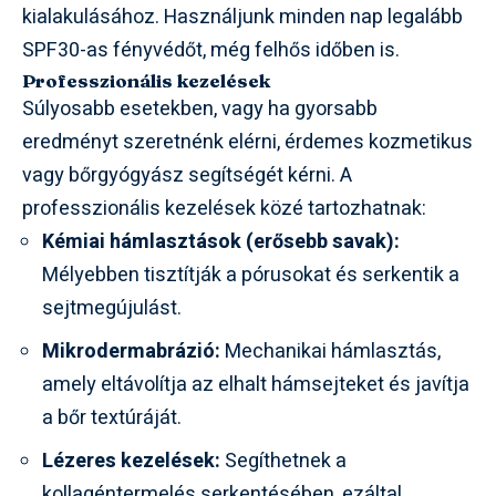
kialakulásához. Használjunk minden nap legalább
SPF30-as fényvédőt, még felhős időben is.
Professzionális kezelések
Súlyosabb esetekben, vagy ha gyorsabb
eredményt szeretnénk elérni, érdemes kozmetikus
vagy bőrgyógyász segítségét kérni. A
professzionális kezelések közé tartozhatnak:
Kémiai hámlasztások (erősebb savak):
Mélyebben tisztítják a pórusokat és serkentik a
sejtmegújulást.
Mikrodermabrázió:
Mechanikai hámlasztás,
amely eltávolítja az elhalt hámsejteket és javítja
a bőr textúráját.
Lézeres kezelések:
Segíthetnek a
kollagéntermelés serkentésében, ezáltal