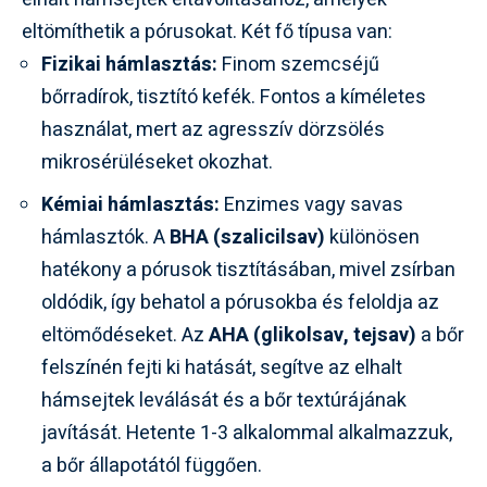
eltömíthetik a pórusokat. Két fő típusa van:
Fizikai hámlasztás:
Finom szemcséjű
bőrradírok, tisztító kefék. Fontos a kíméletes
használat, mert az agresszív dörzsölés
mikrosérüléseket okozhat.
Kémiai hámlasztás:
Enzimes vagy savas
hámlasztók. A
BHA (szalicilsav)
különösen
hatékony a pórusok tisztításában, mivel zsírban
oldódik, így behatol a pórusokba és feloldja az
eltömődéseket. Az
AHA (glikolsav, tejsav)
a bőr
felszínén fejti ki hatását, segítve az elhalt
hámsejtek leválását és a bőr textúrájának
javítását. Hetente 1-3 alkalommal alkalmazzuk,
a bőr állapotától függően.