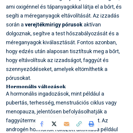
ami oxigénnel és tápanyagokkal látja el a bőrt, és
segíti a méreganyagok eltávolítását. Az izzadás
során a
verejtékmirigy pórusok
aktívan
dolgoznak, segítve a test hőszabályozását és a
méreganyagok kiválasztását. Fontos azonban,
hogy edzés után alaposan tisztítsuk meg a bőrt,
hogy eltávolítsuk az izzadságot, faggyút és
szennyeződéseket, amelyek eltömíthetik a
pórusokat.
Hormonális változások
A hormonális ingadozások, mint például a
pubertás, terhesség, menstruációs ciklus vagy
menopauza, jelentősen befolyásolhatják a
faggyútermelést és a pórusok állapotát. Az
androgén hormonok fokozott aktivitása például