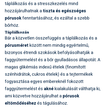
táplálkozás és a stresszkezelés mind
hozzájárulhatnak a
tiszta és egészséges
pórusok
fenntartásához, és ezáltal a szebb
bőrhöz.
Táplálkozás
Bár a közvetlen összefüggés a táplálkozás és a
pórusméret
között nem mindig egyértelmű,
bizonyos étrendi szokások befolyásolhatják a
faggyútermelést és a bőr gyulladásos állapotát. A
magas glikémiás indexű ételek (finomított
szénhidrátok, cukros ételek) és a tejtermékek
fogyasztása egyes embereknél fokozott
faggyútermelést és
akné
kialakulását válthatja ki,
ami közvetve hozzájárulhat a
pórusok
eltömődéséhez
és tágulásához.