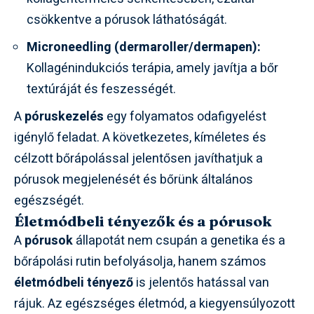
csökkentve a pórusok láthatóságát.
Microneedling (dermaroller/dermapen):
Kollagénindukciós terápia, amely javítja a bőr
textúráját és feszességét.
A
póruskezelés
egy folyamatos odafigyelést
igénylő feladat. A következetes, kíméletes és
célzott bőrápolással jelentősen javíthatjuk a
pórusok megjelenését és bőrünk általános
egészségét.
Életmódbeli tényezők és a pórusok
A
pórusok
állapotát nem csupán a genetika és a
bőrápolási rutin befolyásolja, hanem számos
életmódbeli tényező
is jelentős hatással van
rájuk. Az egészséges életmód, a kiegyensúlyozott