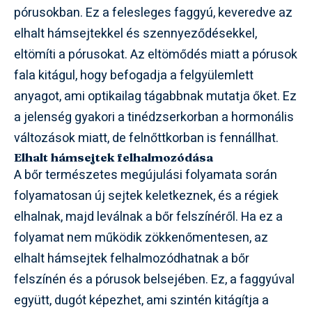
pórusokban. Ez a felesleges faggyú, keveredve az
elhalt hámsejtekkel és szennyeződésekkel,
eltömíti a pórusokat. Az eltömődés miatt a pórusok
fala kitágul, hogy befogadja a felgyülemlett
anyagot, ami optikailag tágabbnak mutatja őket. Ez
a jelenség gyakori a tinédzserkorban a hormonális
változások miatt, de felnőttkorban is fennállhat.
Elhalt hámsejtek felhalmozódása
A bőr természetes megújulási folyamata során
folyamatosan új sejtek keletkeznek, és a régiek
elhalnak, majd leválnak a bőr felszínéről. Ha ez a
folyamat nem működik zökkenőmentesen, az
elhalt hámsejtek felhalmozódhatnak a bőr
felszínén és a pórusok belsejében. Ez, a faggyúval
együtt, dugót képezhet, ami szintén kitágítja a