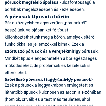
pórusok megfelelő ápolása
kulcsfontosságú a
bőrhibák megelőzésében és kezelésében.
A pórusok típusai a bőrön
Bár a köznyelvben egyszerűen „pórusokról”
beszélünk, valójában két fő típust
különböztethetünk meg a bőrön, amelyek eltérő
funkciókkal és jellemzőkkel bírnak. Ezek a
szőrtüsző pórusok
és a
verejtékmirigy pórusok
.
Mindkét típus elengedhetetlen a bőr egészséges
működéséhez, de problémáik és kezelésük is
eltérő lehet.
Szőrtüsző pórusok (faggyúmirigy pórusok)
Ezek a pórusok a leggyakrabban emlegetett és
láthatóbb típusok, különösen az arcon, a T-zónában
(homlok, orr, áll) és a test más területein, ahol