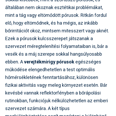
általában nem okoznak esztétikai problémákat,
mint a tág vagy eltömődött pórusok. Ritkán fordul
elő, hogy eltömődnek, és ha mégis, az inkább
bőrirritációt okoz, mintsem mitesszert vagy aknét.
Ezek a pórusok kulcsszerepet játszanak a
szervezet méregtelenítési folyamataiban is, bár a
vesék és a máj szerepe sokkal hangsúlyosabb
ebben. A
verejtékmirigy pórusok
egészséges
működése elengedhetetlen a test optimális
hőmérsékletének fenntartásához, különösen
fizikai aktivitás vagy meleg környezet esetén. Bár
kevésbé vannak reflektorfényben a bőrápolási
rutinokban, funkciójuk nélkülözhetetlen az emberi
szervezet számára. A két típus