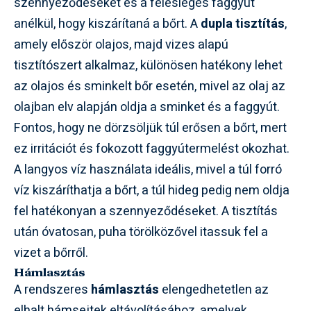
szennyeződéseket és a felesleges faggyút
anélkül, hogy kiszárítaná a bőrt. A
dupla tisztítás
,
amely először olajos, majd vizes alapú
tisztítószert alkalmaz, különösen hatékony lehet
az olajos és sminkelt bőr esetén, mivel az olaj az
olajban elv alapján oldja a sminket és a faggyút.
Fontos, hogy ne dörzsöljük túl erősen a bőrt, mert
ez irritációt és fokozott faggyútermelést okozhat.
A langyos víz használata ideális, mivel a túl forró
víz kiszáríthatja a bőrt, a túl hideg pedig nem oldja
fel hatékonyan a szennyeződéseket. A tisztítás
után óvatosan, puha törölközővel itassuk fel a
vizet a bőrről.
Hámlasztás
A rendszeres
hámlasztás
elengedhetetlen az
elhalt hámsejtek eltávolításához, amelyek