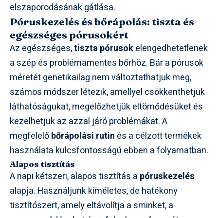
elszaporodásának gátlása.
Póruskezelés és bőrápolás: tiszta és
egészséges pórusokért
Az egészséges,
tiszta pórusok
elengedhetetlenek
a szép és problémamentes bőrhöz. Bár a pórusok
méretét genetikailag nem változtathatjuk meg,
számos módszer létezik, amellyel csökkenthetjük
láthatóságukat, megelőzhetjük eltömődésüket és
kezelhetjük az azzal járó problémákat. A
megfelelő
bőrápolási rutin
és a célzott termékek
használata kulcsfontosságú ebben a folyamatban.
Alapos tisztítás
A napi kétszeri, alapos tisztítás a
póruskezelés
alapja. Használjunk kíméletes, de hatékony
tisztítószert, amely eltávolítja a sminket, a