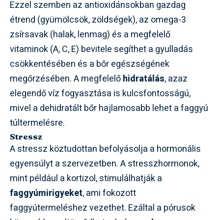
Ezzel szemben az antioxidánsokban gazdag
étrend (gyümölcsök, zöldségek), az omega-3
zsírsavak (halak, lenmag) és a megfelelő
vitaminok (A, C, E) bevitele segíthet a gyulladás
csökkentésében és a bőr egészségének
megőrzésében. A megfelelő
hidratálás
, azaz
elegendő víz fogyasztása is kulcsfontosságú,
mivel a dehidratált bőr hajlamosabb lehet a faggyú
túltermelésre.
Stressz
A stressz köztudottan befolyásolja a hormonális
egyensúlyt a szervezetben. A stresszhormonok,
mint például a kortizol, stimulálhatják a
faggyúmirigyeket
, ami fokozott
faggyútermeléshez vezethet. Ezáltal a pórusok