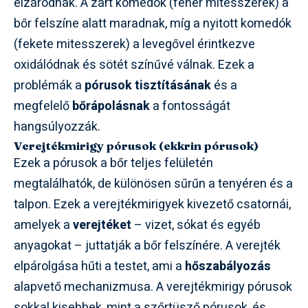
elzáródnak. A zárt komedók (fehér mitesszerek) a
bőr felszíne alatt maradnak, míg a nyitott komedók
(fekete mitesszerek) a levegővel érintkezve
oxidálódnak és sötét színűvé válnak. Ezek a
problémák a
pórusok tisztításának
és a
megfelelő
bőrápolásnak
a fontosságát
hangsúlyozzák.
Verejtékmirigy pórusok (ekkrin pórusok)
Ezek a pórusok a bőr teljes felületén
megtalálhatók, de különösen sűrűn a tenyéren és a
talpon. Ezek a verejtékmirigyek kivezető csatornái,
amelyek a
verejtéket
– vizet, sókat és egyéb
anyagokat – juttatják a bőr felszínére. A verejték
elpárolgása hűti a testet, ami a
hőszabályozás
alapvető mechanizmusa. A verejtékmirigy pórusok
sokkal kisebbek, mint a szőrtüsző pórusok, és