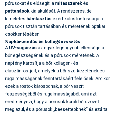
pórusokat és elősegíti a
mitesszerek
és
pattanások
kialakulását. A rendszeres, de
kíméletes
hámlasztás
ezért kulcsfontosságú a
pórusok tisztán tartásában és méretének optikai
csökkentésében.
Napkárosodás és kollagénvesztés
A
UV-sugárzás
az egyik legnagyobb ellensége a
bőr egészségének és a pórusok méretének. A
napfény károsítja a bőr kollagén- és
elasztinrostjait, amelyek a bőr szerkezetének és
rugalmasságának fenntartásáért felelősek. Amikor
ezek a rostok károsodnak, a bőr veszít
feszességéből és rugalmasságából, ami azt
eredményezi, hogy a pórusok körüli bőrszövet
meglazul, és a pórusok „beesettebbnek” és ezáltal