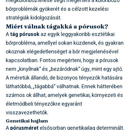
megkülönböztetése segít megérteni a különböző
bőrproblémák gyökerét és a célzott kezelési
stratégiák kidolgozását.
Miért válnak tágakká a pórusok?
A
tág pórusok
az egyik leggyakoribb esztétikai
bőrprobléma, amellyel sokan küzdenek, és gyakran
okoznak elégedetlenséget a bőr megjelenésével
kapcsolatban. Fontos megérteni, hogy a pórusok
nem „kinyílnak” és „bezáródnak” úgy, mint egy ajtó.
A méretük állandó, de bizonyos tényezők hatására
láthatóbbá, „tágabbá” válhatnak. Ennek hátterében
számos ok állhat, amelyek genetikai, környezeti és
életmódbeli tényezőkre egyaránt
visszavezethetők.
Genetikai hajlam
A
pórusméret
elsősorban genetikailag determinált.