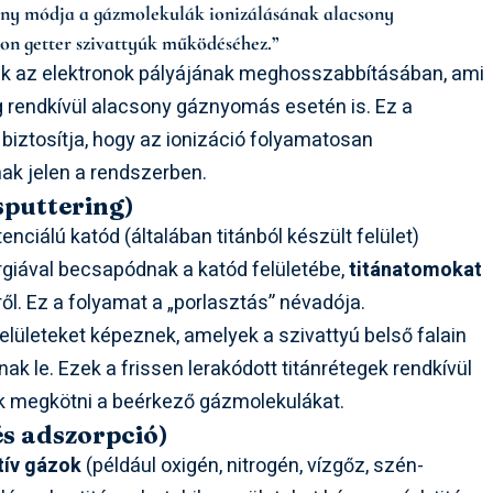
ony módja a gázmolekulák ionizálásának alacsony
on getter szivattyúk működéséhez.”
k az elektronok pályájának meghosszabbításában, ami
 rendkívül alacsony gáznyomás esetén is. Ez a
biztosítja, hogy az ionizáció folyamatosan
k jelen a rendszerben.
sputtering)
enciálú katód (általában titánból készült felület)
giával becsapódnak a katód felületébe,
titánatomokat
ől. Ez a folyamat a „porlasztás” névadója.
 felületeket képeznek, amelyek a szivattyú belső falain
nak le. Ezek a frissen lerakódott titánrétegek rendkívül
k megkötni a beérkező gázmolekulákat.
és adszorpció)
tív gázok
(például oxigén, nitrogén, vízgőz, szén-