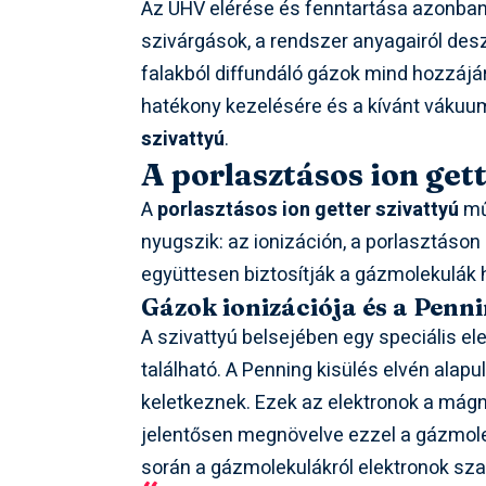
Az UHV elérése és fenntartása azonban 
szivárgások, a rendszer anyagairól des
falakból diffundáló gázok mind hozzáj
hatékony kezelésére és a kívánt vákuum
szivattyú
.
A porlasztásos ion gett
A
porlasztásos ion getter szivattyú
mű
nyugszik: az ionizáción, a porlasztáso
együttesen biztosítják a gázmolekulák 
Gázok ionizációja és a Penni
A szivattyú belsejében egy speciális 
található. A Penning kisülés elvén alap
keletkeznek. Ezek az elektronok a mág
jelentősen megnövelve ezzel a gázmole
során a gázmolekulákról elektronok sza