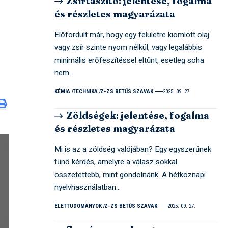
Zsírtaszító: jelentése, fogalma
és részletes magyarázata
Előfordult már, hogy egy felületre kiömlött olaj
vagy zsír szinte nyom nélkül, vagy legalábbis
minimális erőfeszítéssel eltűnt, esetleg soha
nem…
KÉMIA
TECHNIKA
Z-ZS BETŰS SZAVAK
2025. 09. 27.
Zöldségek: jelentése, fogalma
és részletes magyarázata
Mi is az a zöldség valójában? Egy egyszerűnek
tűnő kérdés, amelyre a válasz sokkal
összetettebb, mint gondolnánk. A hétköznapi
nyelvhasználatban…
ÉLETTUDOMÁNYOK
Z-ZS BETŰS SZAVAK
2025. 09. 27.