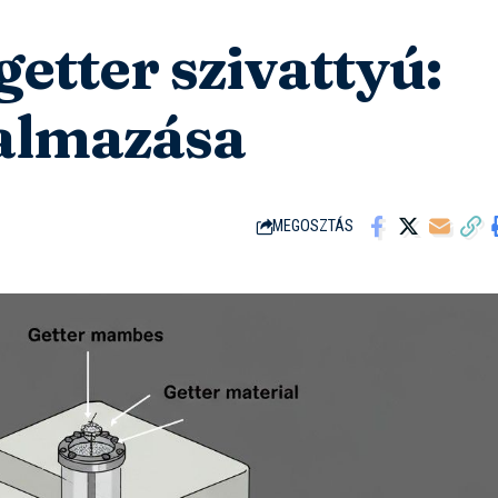
getter szivattyú:
almazása
MEGOSZTÁS