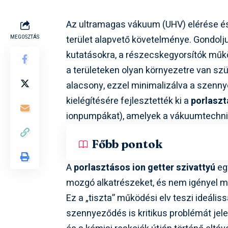
Az ultramagas vákuum (UHV) elérése é
terület alapvető követelménye. Gondoljun
MEGOSZTÁS
kutatásokra, a részecskegyorsítók műk
a területeken olyan környezetre van sz
alacsony, ezzel minimalizálva a szennye
kielégítésére fejlesztették ki a
porlaszt
ionpumpákat), amelyek a vákuumtechni
Főbb pontok
A
porlasztásos ion getter szivattyú
eg
mozgó alkatrészeket, és nem igényel 
Ez a „tiszta” működési elv teszi ideáli
szennyeződés is kritikus problémát je