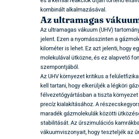
és a kémiai reakciók útján történő elt
kombinált alkalmazásával.
Az ultramagas vákuum 
Az ultramagas vákuum (UHV) tartomány
jelent. Ezen a nyomásszinten a gázmol
kilométer is lehet. Ez azt jelenti, hogy
molekulával ütközne, és ez alapvető fo
szempontjából.
Az UHV környezet kritikus a felületfizika
kell tartani, hogy elkerüljék a légköri 
félvezetőgyártásban a tiszta környezet 
precíz kialakításához. A részecskegyor
maradék gázmolekulák közötti ütközések
stabilitását. Az űrszimulációs kamrákba
vákuumviszonyait, hogy teszteljék az 