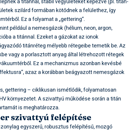
épnek a titánnal, stabil vegyületeket képezve (pl. titán-
yületek szilárd formában kötődnek a felülethez, így
umtérből. Ez a folyamat a „gettering”.
 mint például a nemesgázok (hélium, neon, argon,
cióba a titánnal. Ezeket a gázokat az ionok
gyazódó titánréteg mélyebb rétegeibe temetik be. Az
e vagy a porlasztott anyag által létrehozott rétegek
k a vákuumtérből. Ez a mechanizmus azonban kevésbé
ffektusra”, azaz a korábban beágyazott nemesgázok
s, gettering – ciklikusan ismétlődik, folyamatosan
UHV környezetet. A szivattyú működése során a titán
tartamát is meghatározza.
er szivattyú felépítése
szonylag egyszerű, robusztus felépítésű, mozgó