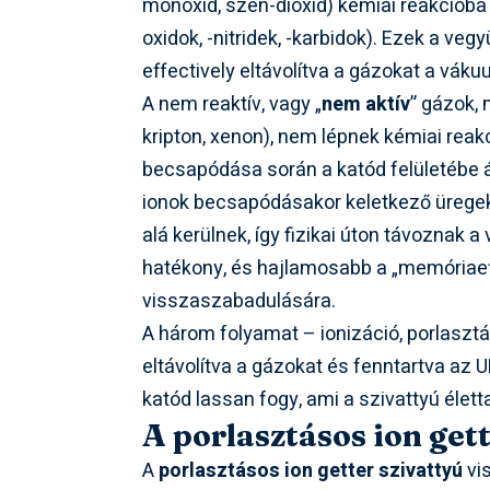
monoxid, szén-dioxid) kémiai reakcióba l
oxidok, -nitridek, -karbidok). Ezek a veg
effectively eltávolítva a gázokat a váku
A nem reaktív, vagy „
nem aktív
” gázok,
kripton, xenon), nem lépnek kémiai reak
becsapódása során a katód felületébe á
ionok becsapódásakor keletkező üregekb
alá kerülnek, így fizikai úton távozna
hatékony, és hajlamosabb a „memóriae
visszaszabadulására.
A három folyamat – ionizáció, porlasztá
eltávolítva a gázokat és fenntartva az 
katód lassan fogy, ami a szivattyú élet
A porlasztásos ion gett
A
porlasztásos ion getter szivattyú
vi