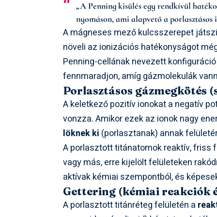
„A Penning kisülés egy rendkívül haték
nyomáson, ami alapvető a porlasztásos i
A mágneses mező kulcsszerepet játszi
növeli az ionizációs hatékonyságot még
Penning-cellának nevezett konfiguráció 
fennmaradjon, amíg gázmolekulák vanna
Porlasztásos gázmegkötés (
A keletkező pozitív ionokat a negatív pot
vonzza. Amikor ezek az ionok nagy ener
löknek ki
(porlasztanak) annak felületér
A porlasztott titánatomok reaktív, friss
vagy más, erre kijelölt felületeken rakód
aktívak kémiai szempontból, és képese
Gettering (kémiai reakciók 
A porlasztott titánréteg felületén a
reak