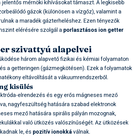
jelentős mérnöki kihívásokat támaszt. A legkisebb
zorbeálódó gázok (különösen a vízgőz), valamint a
árulnak a maradék gázterheléshez. Ezen tényezők
szint elérésére szolgál a
porlasztásos ion getter
er szivattyú alapelvei
ködése három alapvető fizikai és kémiai folyamaton
n és a getteringen (gázmegkötésen). Ezek a folyamatok
hatékony eltávolítását a vákuumrendszerből.
ng kisülés
elektróda-elrendezés és egy erős mágneses mező
ulva, nagyfeszültség hatására szabad elektronok
neses mező hatására spirális pályán mozognak,
kulákkal való ütközés valószínűségét. Az ütközések
kadnak le, és
pozitív ionokká
válnak.