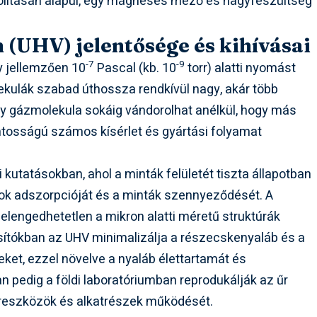
ávolításán alapul, egy mágneses mező és nagyfeszültség
(UHV) jelentősége és kihívásai
-7
-9
 jellemzően 10
Pascal (kb. 10
torr) alatti nyomást
ekulák szabad úthossza rendkívül nagy, akár több
 egy gázmolekula sokáig vándorolhat anélkül, hogy más
ntosságú számos kísérlet és gyártási folyamat
i kutatásokban, ahol a minták felületét tiszta állapotban
gázok adszorpcióját és a minták szennyeződését. A
elengedhetetlen a mikron alatti méretű struktúrák
sítókban az UHV minimalizálja a részecskenyaláb és a
et, ezzel növelve a nyaláb élettartamát és
n pedig a földi laboratóriumban reprodukálják az űr
űreszközök és alkatrészek működését.