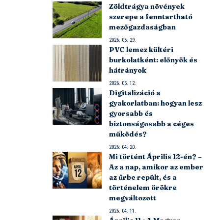
Zöldtrágya növények
szerepe a fenntartható
mezőgazdaságban
2026. 05. 29.
PVC lemez kültéri
burkolatként: előnyök és
hátrányok
2026. 05. 12.
Digitalizáció a
gyakorlatban: hogyan lesz
gyorsabb és
biztonságosabb a céges
működés?
2026. 04. 20.
Mi történt Április 12-én? –
Az a nap, amikor az ember
az űrbe repült, és a
történelem örökre
megváltozott
2026. 04. 11.