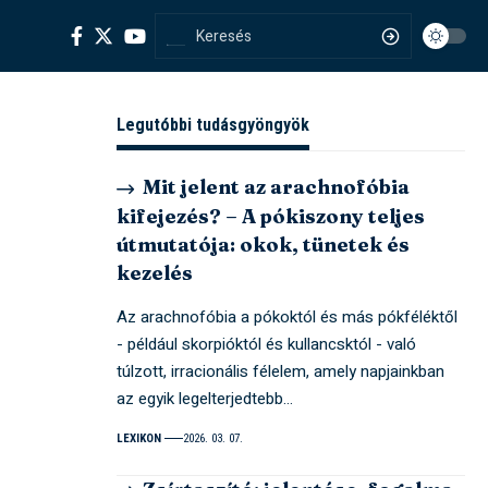
Legutóbbi tudásgyöngyök
Mit jelent az arachnofóbia
kifejezés? – A pókiszony teljes
útmutatója: okok, tünetek és
kezelés
Az arachnofóbia a pókoktól és más pókféléktől
- például skorpióktól és kullancsktól - való
túlzott, irracionális félelem, amely napjainkban
az egyik legelterjedtebb…
LEXIKON
2026. 03. 07.