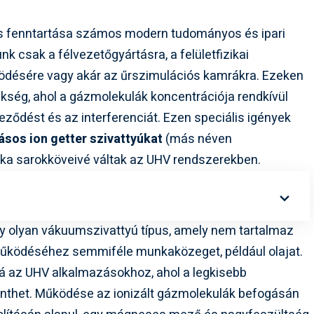
s fenntartása számos modern tudományos és ipari
k csak a félvezetőgyártásra, a felületfizikai
ödésére vagy akár az űrszimulációs kamrákra. Ezeken
ükség, ahol a gázmolekulák koncentrációja rendkívül
ződést és az interferenciát. Ezen speciális igények
ásos ion getter szivattyúkat
(más néven
ka sarokköveivé váltak az UHV rendszerekben.
y olyan vákuumszivattyú típus, amely nem tartalmaz
működéséhez semmiféle munkaközeget, például olajat.
ssá az UHV alkalmazásokhoz, ahol a legkisebb
lenthet. Működése az ionizált gázmolekulák befogásán