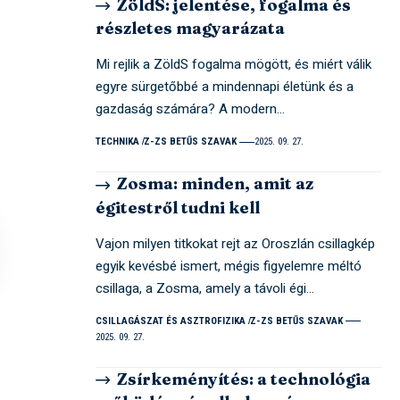
ZöldS: jelentése, fogalma és
részletes magyarázata
Mi rejlik a ZöldS fogalma mögött, és miért válik
egyre sürgetőbbé a mindennapi életünk és a
gazdaság számára? A modern…
TECHNIKA
Z-ZS BETŰS SZAVAK
2025. 09. 27.
Zosma: minden, amit az
égitestről tudni kell
Vajon milyen titkokat rejt az Oroszlán csillagkép
egyik kevésbé ismert, mégis figyelemre méltó
csillaga, a Zosma, amely a távoli égi…
CSILLAGÁSZAT ÉS ASZTROFIZIKA
Z-ZS BETŰS SZAVAK
2025. 09. 27.
Zsírkeményítés: a technológia