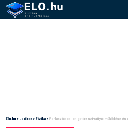
Elo.hu
>
Lexikon
>
Fizika
>
Porlasztásos ion getter szivattyú: működése és