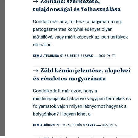
Zománc: szerkezete,
tulajdonságai és felhasználása
Gondolt már arra, mi teszi a nagymama régi,
pattogásmentes konyhai edényét olyan
időtállóvá, vagy miért képesek az ipari tartályok
ellenállni…
KÉMIA
TECHNIKA
Z-ZS BETŰS SZAVAK
2025. 09. 27.
Zöld kémia: jelentése, alapelvei
és részletes magyarázata
Gondolkodott már azon, hogy a
mindennapjainkat átszövő vegyipari termékek és
folyamatok vajon milyen lábnyomot hagynak a
bolygónkon? Hogyan lehet a…
KÉMIA
KÖRNYEZET
Z-ZS BETŰS SZAVAK
2025. 09. 27.