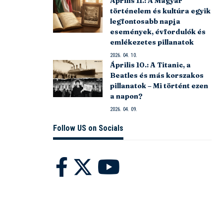
Április 11.: A Magyar
történelem és kultúra egyik
legfontosabb napja
események, évfordulók és
emlékezetes pillanatok
2026. 04. 10.
Április 10.: A Titanic, a
Beatles és más korszakos
pillanatok – Mi történt ezen
a napon?
2026. 04. 09.
Follow US on Socials