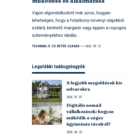
működése és alkalmazása
Vajon elgondolkodott már azon, hogyan
lehetséges, hogy a folyékony növényi olajokból
szilárd, kenhető margarin vagy éppen a ropogós
süteményekhez ideális…
TECHNIKA
Z-ZS BETŰS SZAVAK
2025. 09. 27.
Legutóbbi tudásgyöngyök
A legjobb megoldások kis
udvarokra
2026. 07. 07.
Digitális nomád
vállalkozások: hogyan
működik a céges
ügyintézés távolról?
2026. 06. 22.