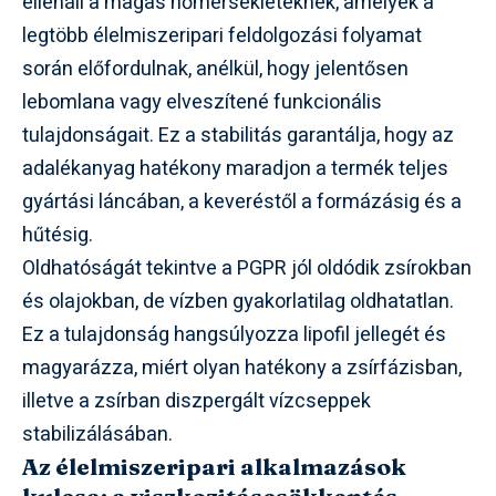
ellenáll a magas hőmérsékleteknek, amelyek a
legtöbb élelmiszeripari feldolgozási folyamat
során előfordulnak, anélkül, hogy jelentősen
lebomlana vagy elveszítené funkcionális
tulajdonságait. Ez a stabilitás garantálja, hogy az
adalékanyag hatékony maradjon a termék teljes
gyártási láncában, a keveréstől a formázásig és a
hűtésig.
Oldhatóságát tekintve a PGPR jól oldódik zsírokban
és olajokban, de vízben gyakorlatilag oldhatatlan.
Ez a tulajdonság hangsúlyozza lipofil jellegét és
magyarázza, miért olyan hatékony a zsírfázisban,
illetve a zsírban diszpergált vízcseppek
stabilizálásában.
Az élelmiszeripari alkalmazások