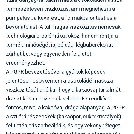
szilárdanyag-tartalom miatt a csokoládémassza
természetesen viszkózus, ami megnehezíti a
pumpálást, a keverést, a formákba öntést és a
bevonatolást. A túl magas viszkozitás nemcsak
technológiai problémákat okoz, hanem rontja a
termék minőségét is, például légbuborékokat
zárhat be, vagy egyenetlen felületet
eredményezhet.
A PGPR bevezetésével a gyártók képesek
jelentősen csökkenteni a csokoládé massza
viszkozitását anélkül, hogy a kakaóvaj tartalmát
drasztikusan növelniük kellene. Ez rendkívül
fontos, mivel a kakaóvaj drága alapanyag. A PGPR
a szilárd részecskék (kakaópor, cukorkristályok)
felületén adszorbeálódik, és egy vékony réteget