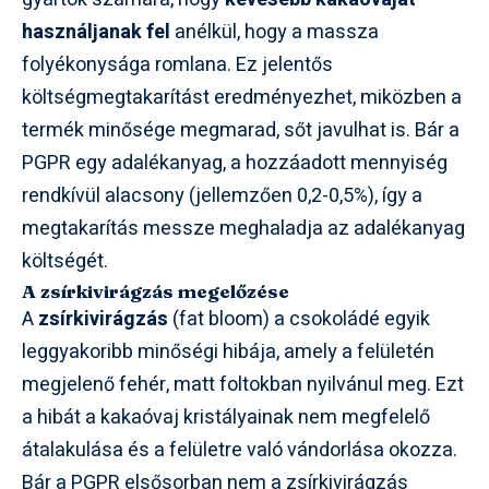
használjanak fel
anélkül, hogy a massza
folyékonysága romlana. Ez jelentős
költségmegtakarítást eredményezhet, miközben a
termék minősége megmarad, sőt javulhat is. Bár a
PGPR egy adalékanyag, a hozzáadott mennyiség
rendkívül alacsony (jellemzően 0,2-0,5%), így a
megtakarítás messze meghaladja az adalékanyag
költségét.
A zsírkivirágzás megelőzése
A
zsírkivirágzás
(fat bloom) a csokoládé egyik
leggyakoribb minőségi hibája, amely a felületén
megjelenő fehér, matt foltokban nyilvánul meg. Ezt
a hibát a kakaóvaj kristályainak nem megfelelő
átalakulása és a felületre való vándorlása okozza.
Bár a PGPR elsősorban nem a zsírkivirágzás