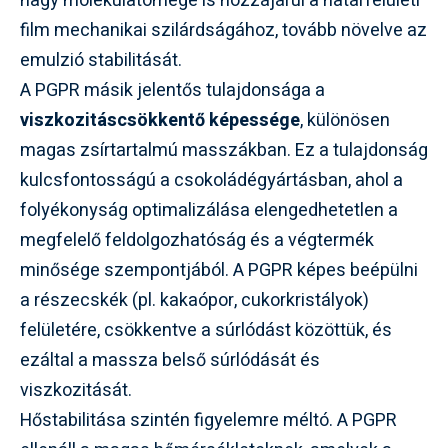
nagy molekulatömege is hozzájárul a határfelületi
film mechanikai szilárdságához, tovább növelve az
emulzió stabilitását.
A PGPR másik jelentős tulajdonsága a
viszkozitáscsökkentő képessége
, különösen
magas zsírtartalmú masszákban. Ez a tulajdonság
kulcsfontosságú a csokoládégyártásban, ahol a
folyékonyság optimalizálása elengedhetetlen a
megfelelő feldolgozhatóság és a végtermék
minősége szempontjából. A PGPR képes beépülni
a részecskék (pl. kakaópor, cukorkristályok)
felületére, csökkentve a súrlódást közöttük, és
ezáltal a massza belső súrlódását és
viszkozitását.
Hőstabilitása szintén figyelemre méltó. A PGPR