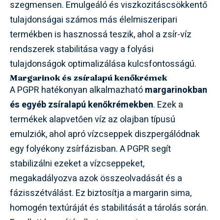
szegmensen. Emulgeáló és viszkozitáscsökkentő
tulajdonságai számos más élelmiszeripari
termékben is hasznossá teszik, ahol a zsír-víz
rendszerek stabilitása vagy a folyási
tulajdonságok optimalizálása kulcsfontosságú.
Margarinok és zsíralapú kenőkrémek
A PGPR hatékonyan alkalmazható
margarinokban
és egyéb zsíralapú kenőkrémekben
. Ezek a
termékek alapvetően víz az olajban típusú
emulziók, ahol apró vízcseppek diszpergálódnak
egy folyékony zsírfázisban. A PGPR segít
stabilizálni ezeket a vízcseppeket,
megakadályozva azok összeolvadását és a
fázisszétválást. Ez biztosítja a margarin sima,
homogén textúráját és stabilitását a tárolás során.