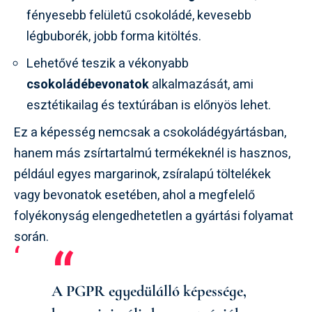
fényesebb felületű csokoládé, kevesebb
légbuborék, jobb forma kitöltés.
Lehetővé teszik a vékonyabb
csokoládébevonatok
alkalmazását, ami
esztétikailag és textúrában is előnyös lehet.
Ez a képesség nemcsak a csokoládégyártásban,
hanem más zsírtartalmú termékeknél is hasznos,
például egyes margarinok, zsíralapú töltelékek
vagy bevonatok esetében, ahol a megfelelő
folyékonyság elengedhetetlen a gyártási folyamat
során.
A PGPR egyedülálló képessége,