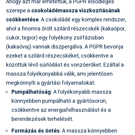
Ahogy azt már említettük, a PGPR elsődleges
szerepe a
csokoládémassza viszkozitásának
csökkentése
. A csokoládé egy komplex rendszer,
ahol a finomra őrölt szilárd részecskék (kakaópor,
cukor, tejpor) egy folyékony zsírfázisban
(kakaóvaj) vannak diszpergálva. A PGPR bevonja
ezeket a szilárd részecskéket, csökkentve a
közöttük lévő súrlódást és vonzóerőket. Ezáltal a
massza folyékonyabbá válik, ami jelentősen
megkönnyíti a gyártási folyamatokat:
Pumpálhatóság
: A folyékonyabb massza
könnyebben pumpálható a gyártósoron,
csökkentve az energiafelhasználást és a
berendezések terhelését.
Formázás és öntés
: A massza könnyebben