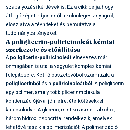
szabályozási kérdések is. Ez a cikk célja, hogy
átfogó képet adjon erről a különleges anyagról,
eloszlatva a tévhiteket és bemutatva a
tudományos tényeket.
A poliglicerin-poliricinoleát kémiai
szerkezete és előállítása
A
poliglicerin-poliricinoleát
elnevezés már
önmagában is utal a vegyület komplex kémiai
felépítésére. Két fő összetevőből származik: a
poliglicerinből
és a
poliricinoleátból
. A poliglicerin
egy polimer, amely több glicerinmolekula
kondenzációjával jön létre, éterkötésekkel
kapcsolódva. A glicerin, mint közismert alkohol,
három hidroxilcsoporttal rendelkezik, amelyek
lehetővé teszik a polimerizációt. A polimerizáció