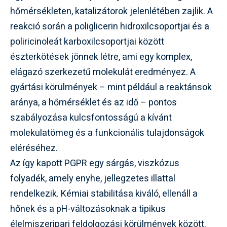
hőmérsékleten, katalizátorok jelenlétében zajlik. A
reakció során a poliglicerin hidroxilcsoportjai és a
poliricinoleát karboxilcsoportjai között
észterkötések jönnek létre, ami egy komplex,
elágazó szerkezetű molekulát eredményez. A
gyártási körülmények – mint például a reaktánsok
aránya, a hőmérséklet és az idő – pontos
szabályozása kulcsfontosságú a kívánt
molekulatömeg és a funkcionális tulajdonságok
eléréséhez.
Az így kapott PGPR egy sárgás, viszkózus
folyadék, amely enyhe, jellegzetes illattal
rendelkezik. Kémiai stabilitása kiváló, ellenáll a
hőnek és a pH-változásoknak a tipikus
élelmiszeripari feldolgozási körülmények között.