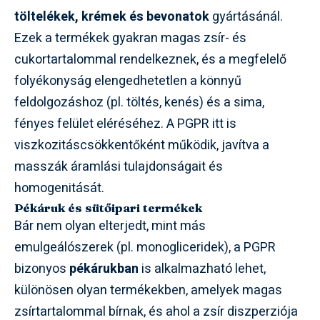
töltelékek, krémek és bevonatok
gyártásánál.
Ezek a termékek gyakran magas zsír- és
cukortartalommal rendelkeznek, és a megfelelő
folyékonyság elengedhetetlen a könnyű
feldolgozáshoz (pl. töltés, kenés) és a sima,
fényes felület eléréséhez. A PGPR itt is
viszkozitáscsökkentőként működik, javítva a
masszák áramlási tulajdonságait és
homogenitását.
Pékáruk és sütőipari termékek
Bár nem olyan elterjedt, mint más
emulgeálószerek (pl. monogliceridek), a PGPR
bizonyos
pékárukban
is alkalmazható lehet,
különösen olyan termékekben, amelyek magas
zsírtartalommal bírnak, és ahol a zsír diszperziója