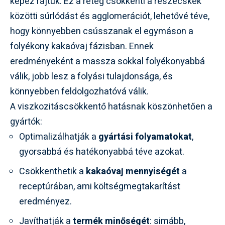
képez rajtuk. Ez a réteg csökkenti a részecskék
közötti súrlódást és agglomerációt, lehetővé téve,
hogy könnyebben csússzanak el egymáson a
folyékony kakaóvaj fázisban. Ennek
eredményeként a massza sokkal folyékonyabbá
válik, jobb lesz a folyási tulajdonsága, és
könnyebben feldolgozhatóvá válik.
A viszkozitáscsökkentő hatásnak köszönhetően a
gyártók:
Optimalizálhatják a
gyártási folyamatokat
,
gyorsabbá és hatékonyabbá téve azokat.
Csökkenthetik a
kakaóvaj mennyiségét
a
receptúrában, ami költségmegtakarítást
eredményez.
Javíthatják a
termék minőségét
: simább,