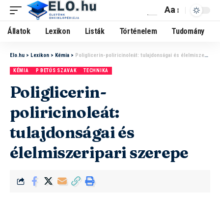
Aa
Állatok
Lexikon
Listák
Történelem
Tudomány
Elo.hu
>
Lexikon
>
Kémia
>
Poliglicerin-poliricinoleát: tulajdonságai és élelmiszeripari szerepe
KÉMIA
P BETŰS SZAVAK
TECHNIKA
Poliglicerin-
poliricinoleát:
tulajdonságai és
élelmiszeripari szerepe