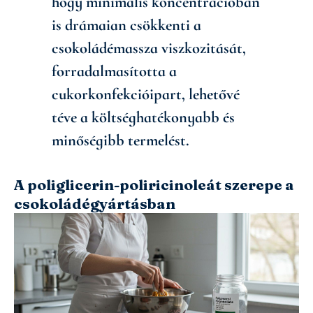
hogy minimális koncentrációban
is drámaian csökkenti a
csokoládémassza viszkozitását,
forradalmasította a
cukorkonfekcióipart, lehetővé
téve a költséghatékonyabb és
minőségibb termelést.
A poliglicerin-poliricinoleát szerepe a
csokoládégyártásban