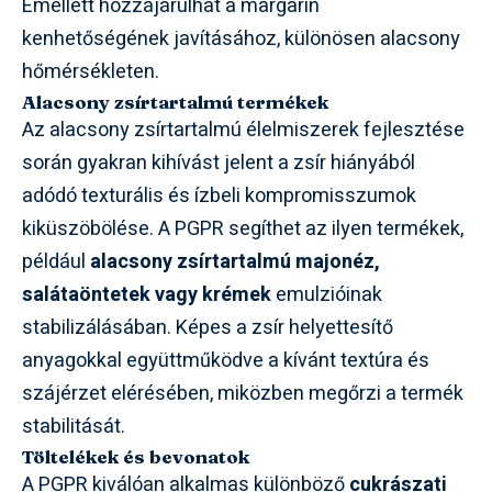
Emellett hozzájárulhat a margarin
kenhetőségének javításához, különösen alacsony
hőmérsékleten.
Alacsony zsírtartalmú termékek
Az alacsony zsírtartalmú élelmiszerek fejlesztése
során gyakran kihívást jelent a zsír hiányából
adódó texturális és ízbeli kompromisszumok
kiküszöbölése. A PGPR segíthet az ilyen termékek,
például
alacsony zsírtartalmú majonéz,
salátaöntetek vagy krémek
emulzióinak
stabilizálásában. Képes a zsír helyettesítő
anyagokkal együttműködve a kívánt textúra és
szájérzet elérésében, miközben megőrzi a termék
stabilitását.
Töltelékek és bevonatok
A PGPR kiválóan alkalmas különböző
cukrászati