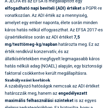
A JECFA és az EFSA is megállapított egy
elfogadható napi beviteli (ADI) értéket
a PGPR-re
vonatkozóan. Az ADI érték az a mennyiség,
amelyet egy ember naponta, élete során minden
káros hatás nélkül elfogyaszthat. Az EFSA 2017-es
újraértékelése során az ADI értéket
7,5
mg/testtömeg-kg/napban
határozta meg. Ez az
érték rendkívül konzervatív, és az
állatkísérletekben megfigyelt legmagasabb káros
hatás nélküli adag (NOAEL) alapján, egy biztonsági
faktorral csökkentve került megállapításra.
Szabályozási korlátok
A szabályozó hatóságok nemcsak az ADI értéket
határozzák meg, hanem az
engedélyezett
maximális felhasználási szinteket
is az egyes
élelmiszerkategóriákban. Ez biztosítja, hogy a