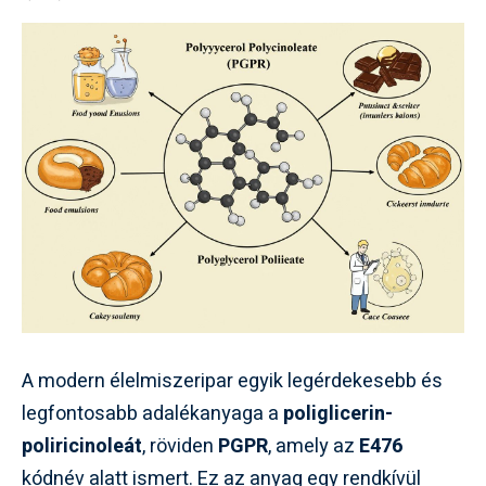
A modern élelmiszeripar egyik legérdekesebb és
legfontosabb adalékanyaga a
poliglicerin-
poliricinoleát
, röviden
PGPR
, amely az
E476
kódnév alatt ismert. Ez az anyag egy rendkívül