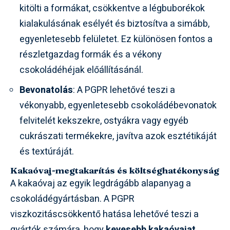
kitölti a formákat, csökkentve a légbuborékok
kialakulásának esélyét és biztosítva a simább,
egyenletesebb felületet. Ez különösen fontos a
részletgazdag formák és a vékony
csokoládéhéjak előállításánál.
Bevonatolás
: A PGPR lehetővé teszi a
vékonyabb, egyenletesebb csokoládébevonatok
felvitelét kekszekre, ostyákra vagy egyéb
cukrászati termékekre, javítva azok esztétikáját
és textúráját.
Kakaóvaj-megtakarítás és költséghatékonyság
A kakaóvaj az egyik legdrágább alapanyag a
csokoládégyártásban. A PGPR
viszkozitáscsökkentő hatása lehetővé teszi a
gyártók számára, hogy
kevesebb kakaóvajat