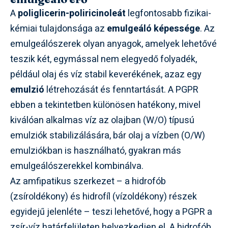
A
poliglicerin-poliricinoleát
legfontosabb fizikai-
kémiai tulajdonsága az
emulgeáló képessége
. Az
emulgeálószerek olyan anyagok, amelyek lehetővé
teszik két, egymással nem elegyedő folyadék,
például olaj és víz stabil keverékének, azaz egy
emulzió
létrehozását és fenntartását. A PGPR
ebben a tekintetben különösen hatékony, mivel
kiválóan alkalmas víz az olajban (W/O) típusú
emulziók stabilizálására, bár olaj a vízben (O/W)
emulziókban is használható, gyakran más
emulgeálószerekkel kombinálva.
Az amfipatikus szerkezet – a hidrofób
(zsíroldékony) és hidrofíl (vízoldékony) részek
egyidejű jelenléte – teszi lehetővé, hogy a PGPR a
zsír-víz határfelületen helyezkedjen el. A hidrofób