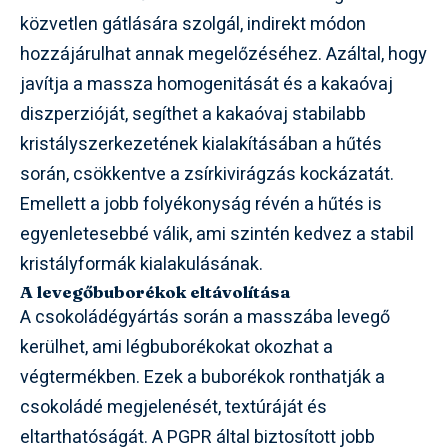
közvetlen gátlására szolgál, indirekt módon
hozzájárulhat annak megelőzéséhez. Azáltal, hogy
javítja a massza homogenitását és a kakaóvaj
diszperzióját, segíthet a kakaóvaj stabilabb
kristályszerkezetének kialakításában a hűtés
során, csökkentve a zsírkivirágzás kockázatát.
Emellett a jobb folyékonyság révén a hűtés is
egyenletesebbé válik, ami szintén kedvez a stabil
kristályformák kialakulásának.
A levegőbuborékok eltávolítása
A csokoládégyártás során a masszába levegő
kerülhet, ami légbuborékokat okozhat a
végtermékben. Ezek a buborékok ronthatják a
csokoládé megjelenését, textúráját és
eltarthatóságát. A PGPR által biztosított jobb