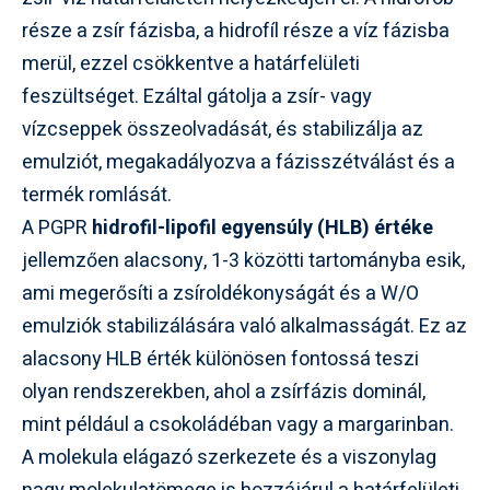
része a zsír fázisba, a hidrofíl része a víz fázisba
merül, ezzel csökkentve a határfelületi
feszültséget. Ezáltal gátolja a zsír- vagy
vízcseppek összeolvadását, és stabilizálja az
emulziót, megakadályozva a fázisszétválást és a
termék romlását.
A PGPR
hidrofil-lipofil egyensúly (HLB) értéke
jellemzően alacsony, 1-3 közötti tartományba esik,
ami megerősíti a zsíroldékonyságát és a W/O
emulziók stabilizálására való alkalmasságát. Ez az
alacsony HLB érték különösen fontossá teszi
olyan rendszerekben, ahol a zsírfázis dominál,
mint például a csokoládéban vagy a margarinban.
A molekula elágazó szerkezete és a viszonylag