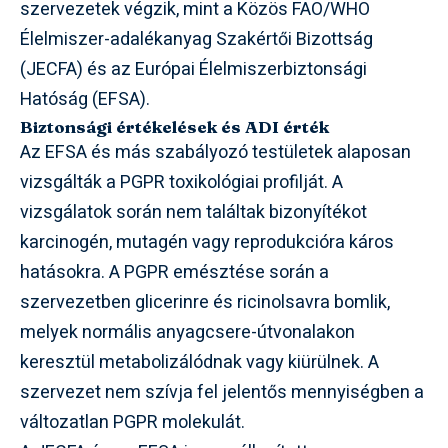
szervezetek végzik, mint a Közös FAO/WHO
Élelmiszer-adalékanyag Szakértői Bizottság
(JECFA) és az Európai Élelmiszerbiztonsági
Hatóság (EFSA).
Biztonsági értékelések és ADI érték
Az EFSA és más szabályozó testületek alaposan
vizsgálták a PGPR toxikológiai profilját. A
vizsgálatok során nem találtak bizonyítékot
karcinogén, mutagén vagy reprodukcióra káros
hatásokra. A PGPR emésztése során a
szervezetben glicerinre és ricinolsavra bomlik,
melyek normális anyagcsere-útvonalakon
keresztül metabolizálódnak vagy kiürülnek. A
szervezet nem szívja fel jelentős mennyiségben a
változatlan PGPR molekulát.