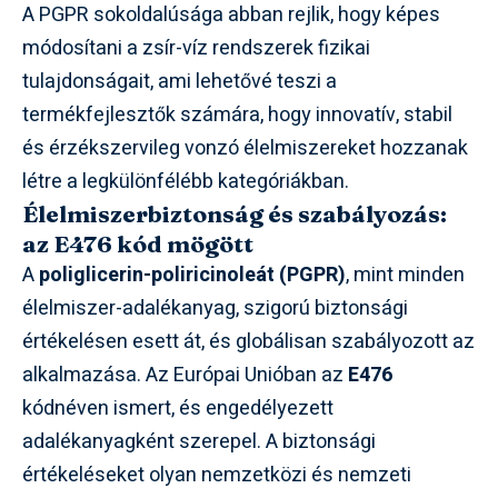
A PGPR sokoldalúsága abban rejlik, hogy képes
módosítani a zsír-víz rendszerek fizikai
tulajdonságait, ami lehetővé teszi a
termékfejlesztők számára, hogy innovatív, stabil
és érzékszervileg vonzó élelmiszereket hozzanak
létre a legkülönfélébb kategóriákban.
Élelmiszerbiztonság és szabályozás:
az E476 kód mögött
A
poliglicerin-poliricinoleát (PGPR)
, mint minden
élelmiszer-adalékanyag, szigorú biztonsági
értékelésen esett át, és globálisan szabályozott az
alkalmazása. Az Európai Unióban az
E476
kódnéven ismert, és engedélyezett
adalékanyagként szerepel. A biztonsági
értékeléseket olyan nemzetközi és nemzeti