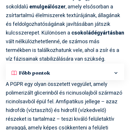
sokoldalú
emulgeálószer
, amely elsősorban a
zsírtartalmú élelmiszerek textúrájának, állagának
és feldolgozhatóságának javításában játszik
kulcsszerepet. Különösen a
csokoládégyártásban
vált nélkülözhetetlenné, de számos más
termékben is találkozhatunk vele, ahol a zsír és a
víz fázisainak stabilizálására van szükség.
Főbb pontok
A PGPR egy olyan összetett vegyület, amely
polimerizált glicerinből és ricinusolajból származó
ricinolsavból épül fel. Amfipatikus jellege – azaz
hidrofób (víztaszító) és hidrofíl (vízkedvelő)
részeket is tartalmaz – teszi kiváló felületaktív
anyaggá, amely képes csökkenteni a felületi