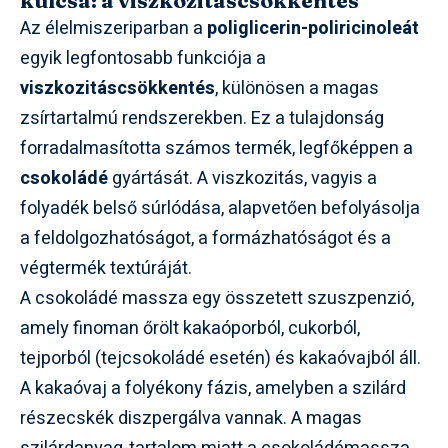
kulcsa: a viszkozitáscsökkentés
Az élelmiszeriparban a
poliglicerin-poliricinoleát
egyik legfontosabb funkciója a
viszkozitáscsökkentés
, különösen a magas
zsírtartalmú rendszerekben. Ez a tulajdonság
forradalmasította számos termék, legfőképpen a
csokoládé
gyártását. A viszkozitás, vagyis a
folyadék belső súrlódása, alapvetően befolyásolja
a feldolgozhatóságot, a formázhatóságot és a
végtermék textúráját.
A csokoládé massza egy összetett szuszpenzió,
amely finoman őrölt kakaóporból, cukorból,
tejporból (tejcsokoládé esetén) és kakaóvajból áll.
A kakaóvaj a folyékony fázis, amelyben a szilárd
részecskék diszpergálva vannak. A magas