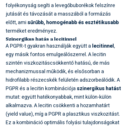
folyékonyság segíti a levegőbuborékok felszínre
jutását és távozását a masszából a formázás
előtt, ami
sűrűbb, homogénabb és esztétikusabb
terméket eredményez.
Szinergikus hatás a lecitinnel
A PGPR-t gyakran használják együtt a
lecitinnel
,
egy másik fontos emulgeálószerrel. A lecitin
szintén viszkozitáscsökkentő hatású, de más
mechanizmussal működik, és elsősorban a
hidrofilabb részecskék felületén adszorbeálódik. A
PGPR és a lecitin kombinációja
szinergikus hatást
mutat: együtt hatékonyabbak, mint külön-külön
alkalmazva. A lecitin csökkenti a hozamhatárt
(yield value), míg a PGPR a plasztikus viszkozitást.
Ez a kombináció optimális folyási tulajdonságokat