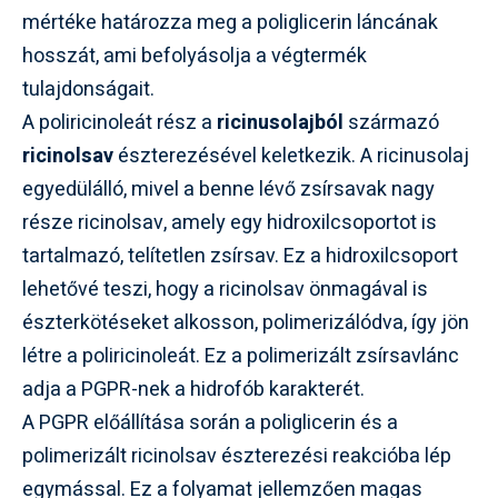
mértéke határozza meg a poliglicerin láncának
hosszát, ami befolyásolja a végtermék
tulajdonságait.
A poliricinoleát rész a
ricinusolajból
származó
ricinolsav
észterezésével keletkezik. A ricinusolaj
egyedülálló, mivel a benne lévő zsírsavak nagy
része ricinolsav, amely egy hidroxilcsoportot is
tartalmazó, telítetlen zsírsav. Ez a hidroxilcsoport
lehetővé teszi, hogy a ricinolsav önmagával is
észterkötéseket alkosson, polimerizálódva, így jön
létre a poliricinoleát. Ez a polimerizált zsírsavlánc
adja a PGPR-nek a hidrofób karakterét.
A PGPR előállítása során a poliglicerin és a
polimerizált ricinolsav észterezési reakcióba lép
egymással. Ez a folyamat jellemzően magas