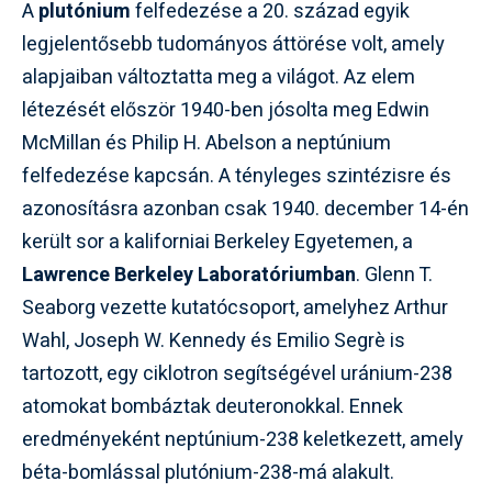
A
plutónium
felfedezése a 20. század egyik
legjelentősebb tudományos áttörése volt, amely
alapjaiban változtatta meg a világot. Az elem
létezését először 1940-ben jósolta meg Edwin
McMillan és Philip H. Abelson a neptúnium
felfedezése kapcsán. A tényleges szintézisre és
azonosításra azonban csak 1940. december 14-én
került sor a kaliforniai Berkeley Egyetemen, a
Lawrence Berkeley Laboratóriumban
. Glenn T.
Seaborg vezette kutatócsoport, amelyhez Arthur
Wahl, Joseph W. Kennedy és Emilio Segrè is
tartozott, egy ciklotron segítségével uránium-238
atomokat bombáztak deuteronokkal. Ennek
eredményeként neptúnium-238 keletkezett, amely
béta-bomlással plutónium-238-má alakult.