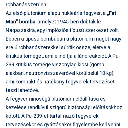
robbanásszerűen.
Az első plutónium alapú nukleáris fegyver, a
„Fat
Man” bomba
, amelyet 1945-ben dobtak le
Nagaszakira, egy implóziós típusú szerkezet volt.
Ebben a típusú bombában a plutónium magot nagy
erejű robbanószerekkel sűrítik össze, elérve a
kritikus tömeget, ami elindítja a láncreakciót. A Pu-
239 kritikus tömege viszonylag kicsi (gömb
alakban, neutronvisszaverővel körülbelül 10 kg),
ami kompakt és hatékony fegyverek tervezését
teszi lehetővé.
A fegyverminőségű plutónium előállítása és
kezelése rendkívül szigorú biztonsági előírásokhoz
kötött. A Pu-239-et tartalmazó fegyverek
tervezésekor és gyártásakor figyelembe kell venni