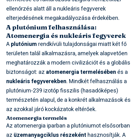
ellenőrzés alatt áll a nukleáris fegyverek
elterjedésének megakadályozása érdekében.
A plutónium felhasználása:
Atomenergia és nukleáris fegyverek
A
plutónium
rendkívüli tulajdonságai miatt két fő
területen talál alkalmazásra, amelyek alapvetően
meghatározzák a modern civilizációt és a globális
biztonságot: az
atomenergia termelésében
és a
nukleáris fegyverekben
. Mindkét felhasználás a
plutónium-239 izotóp fisszilis (hasadóképes)
természetén alapul, de a konkrét alkalmazások és
az azokkal járó kockázatok eltérőek.
Atomenergia termelés
Az atomenergia iparban a plutóniumot elsősorban
az
üzemanyagciklus részeként
hasznosítják. A