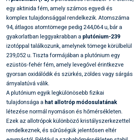
egy aktinida fém, amely számos egyedi és
komplex tulajdonsággal rendelkezik. Atomszáma
94, átlagos atomtömege pedig 244,064 u, bár a
gyakorlatban leggyakrabban a
plutónium-239
izotóppal találkozunk, amelynek tömege körülbelül
239,052 u. Tiszta formájában a plutónium egy
ezüstös-fehér fém, amely levegővel érintkezve
gyorsan oxidálódik és szürkés, zöldes vagy sárgás
árnyalatúvá válik.
A plutónium egyik legkülönösebb fizikai
tulajdonsága a
hat allotróp módosulatának
létezése normál nyomáson és hőmérsékleten.
Ezek az allotrópok különböző kristályszerkezettel
rendelkeznek, és sűrűségük jelentősen eltér
egymástól. Például a szobahőmérsékleten stabil