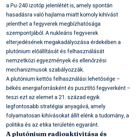
a Pu-240 izotóp jelenlétét is, amely spontán
hasadásra való hajlama miatt komoly kihívást
jelenthet a fegyverek megbízhatósága
szempontjából. A nukleáris fegyverek
elterjedésének megakadályozása érdekében a
plutónium előállítását és felhasználását
nemzetközi egyezmények és ellenőrzési
mechanizmusok szabályozzák.
A plutónium kettős felhasználási lehetősége –
békés energiaforrásként és pusztító fegyverként –
teszi ezt az elemet a 21. század egyik
legfontosabb stratégiai anyagává, amely
folyamatosan kihívásokat állít elénk a tudomány, a
politika és az etika területén egyaránt.
A plutónium radioaktivitása és