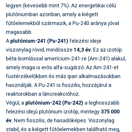
legyen (kevesebb mint 7%). Az energetikai célú
plutóniumban azonban, amely a kiégett
fűtőelemekből származik, a Pu-240 aránya jóval
magasabb.
A
plutónium-241 (Pu-241)
felezési ideje
viszonylag rövid, mindössze
14,3 év
. Ez az izotóp
béta-bomlással amerícium-241-re (Am-241) alakul,
amely maga is erős alfa-sugárzó. Az Am-241-et
füstérzékelőkben és más ipari alkalmazásokban
használják. A Pu-241 is fisszilis, hozzájárul a
reaktorokban a láncreakcióhoz.
Végül, a
plutónium-242 (Pu-242)
a leghosszabb
felezési idejű plutónium izotóp, mintegy
375 000
év
. Nem fisszilis, de hasadóképes. Viszonylag
stabil, és a kiégett fűtőelemekben található meg,