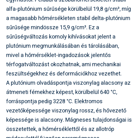
alfa-plutónium sűrűsége körülbelül 19,8 g/cm³, míg
a magasabb hőmérsékleten stabil delta-plutónium
sűrűsége mindössze 15,9 g/cm³. Ez a
sűrűségváltozás komoly kihívásokat jelent a
plutónium megmunkálásában és tárolásában,
mivel a hőmérséklet-ingadozások jelentős
térfogatváltozást okozhatnak, ami mechanikai
feszültségekhez és deformációkhoz vezethet.
A plutónium olvadáspontja viszonylag alacsony az
átmeneti fémekhez képest, körülbelül 640 °C,
forráspontja pedig 3228 °C. Elektromos
vezetőképessége viszonylag rossz, és hővezető
képessége is alacsony. Mágneses tulajdonságai is
összetettek, a hőmérséklettől és az allotróp