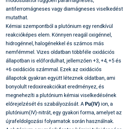
módosulattól függően paramágneses,
antiferromágneses vagy diamágneses viselkedést
mutathat.
Kémiai szempontból a plutónium egy rendkívül
reakcióképes elem. Könnyen reagál oxigénnel,
hidrogénnel, halogénekkel és számos más
nemfémmel. Vizes oldatban többféle oxidációs
állapotban is előfordulhat, jellemzően +3, +4, +5 és
+6 oxidációs számmal. Ezek az oxidációs
állapotok gyakran együtt léteznek oldatban, ami
bonyolult redoxireakciókat eredményez, és
megnehezíti a plutónium kémiai viselkedésének
előrejelzését és szabályozását. A
Pu(IV)
ion, a
plutónium(IV)-nitrát, egy gyakori forma, amelyet az
újrafeldolgozási folyamatok során használnak.