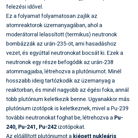
felezési idővel.
Ez a folyamat folyamatosan zajlik az
atomreaktorok üzemanyagában, ahol a
moderátorral lelassított (termikus) neutronok
bombázzák az urán-235-öt, ami hasadáshoz
vezet, és egyúttal neutronokat bocsát ki. Ezek a
neutronok egy része befogódik az urán-238
atommagjaiba, létrehozva a plutóniumot. Minél
hosszabb ideig tartózkodik az üzemanyag a
reaktorban, és minél nagyobb az égési foka, annál
több plutónium keletkezik benne. Ugyanakkor más
plutónium izotópok is keletkeznek, mivel a Pu-239
további neutronokat foghat be, létrehozva a
Pu-
240, Pu-241, Pu-242
izotópokat.
Az előállított plutóniumot a
kiégett nukleáris