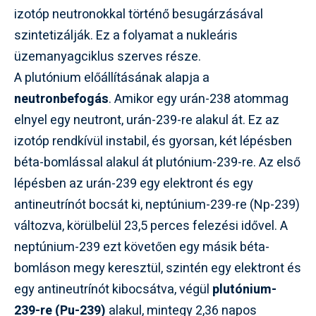
izotóp neutronokkal történő besugárzásával
szintetizálják. Ez a folyamat a nukleáris
üzemanyagciklus szerves része.
A plutónium előállításának alapja a
neutronbefogás
. Amikor egy urán-238 atommag
elnyel egy neutront, urán-239-re alakul át. Ez az
izotóp rendkívül instabil, és gyorsan, két lépésben
béta-bomlással alakul át plutónium-239-re. Az első
lépésben az urán-239 egy elektront és egy
antineutrínót bocsát ki, neptúnium-239-re (Np-239)
változva, körülbelül 23,5 perces felezési idővel. A
neptúnium-239 ezt követően egy másik béta-
bomláson megy keresztül, szintén egy elektront és
egy antineutrínót kibocsátva, végül
plutónium-
239-re (Pu-239)
alakul, mintegy 2,36 napos