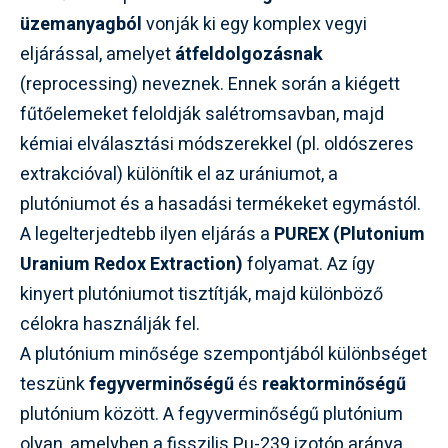
üzemanyagból
vonják ki egy komplex vegyi
eljárással, amelyet
átfeldolgozásnak
(reprocessing) neveznek. Ennek során a kiégett
fűtőelemeket feloldják salétromsavban, majd
kémiai elválasztási módszerekkel (pl. oldószeres
extrakcióval) különítik el az urániumot, a
plutóniumot és a hasadási termékeket egymástól.
A legelterjedtebb ilyen eljárás a
PUREX (Plutonium
Uranium Redox Extraction)
folyamat. Az így
kinyert plutóniumot tisztítják, majd különböző
célokra használják fel.
A plutónium minősége szempontjából különbséget
teszünk
fegyverminőségű
és
reaktorminőségű
plutónium között. A fegyverminőségű plutónium
olyan, amelyben a fisszilis Pu-239 izotóp aránya