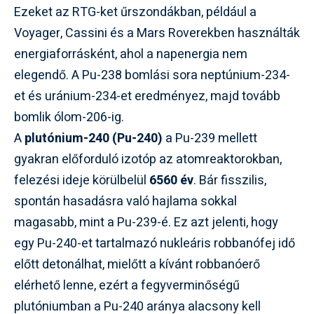
Ezeket az RTG-ket űrszondákban, például a
Voyager, Cassini és a Mars Roverekben használták
energiaforrásként, ahol a napenergia nem
elegendő. A Pu-238 bomlási sora neptúnium-234-
et és uránium-234-et eredményez, majd tovább
bomlik ólom-206-ig.
A
plutónium-240 (Pu-240)
a Pu-239 mellett
gyakran előforduló izotóp az atomreaktorokban,
felezési ideje körülbelül
6560 év
. Bár fisszilis,
spontán hasadásra való hajlama sokkal
magasabb, mint a Pu-239-é. Ez azt jelenti, hogy
egy Pu-240-et tartalmazó nukleáris robbanófej idő
előtt detonálhat, mielőtt a kívánt robbanóerő
elérhető lenne, ezért a fegyverminőségű
plutóniumban a Pu-240 aránya alacsony kell