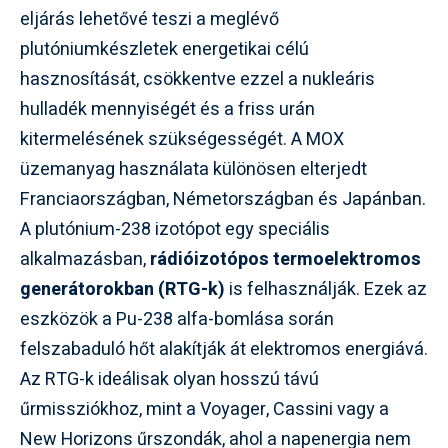
eljárás lehetővé teszi a meglévő
plutóniumkészletek energetikai célú
hasznosítását, csökkentve ezzel a nukleáris
hulladék mennyiségét és a friss urán
kitermelésének szükségességét. A MOX
üzemanyag használata különösen elterjedt
Franciaországban, Németországban és Japánban.
A plutónium-238 izotópot egy speciális
alkalmazásban,
rádióizotópos termoelektromos
generátorokban (RTG-k)
is felhasználják. Ezek az
eszközök a Pu-238 alfa-bomlása során
felszabaduló hőt alakítják át elektromos energiává.
Az RTG-k ideálisak olyan hosszú távú
űrmissziókhoz, mint a Voyager, Cassini vagy a
New Horizons űrszondák, ahol a napenergia nem