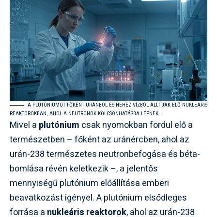
A PLUTÓNIUMOT FŐKÉNT URÁNBÓL ÉS NEHÉZ VÍZBŐL ÁLLÍTJÁK ELŐ NUKLEÁRIS
REAKTOROKBAN, AHOL A NEUTRONOK KÖLCSÖNHATÁSBA LÉPNEK.
Mivel a
plutónium
csak nyomokban fordul elő a
természetben – főként az uránércben, ahol az
urán-238 természetes neutronbefogása és béta-
bomlása révén keletkezik –, a jelentős
mennyiségű plutónium előállítása emberi
beavatkozást igényel. A plutónium elsődleges
forrása a
nukleáris reaktorok
, ahol az urán-238