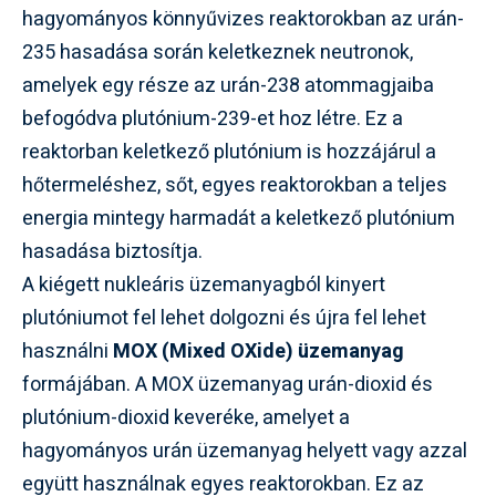
hagyományos könnyűvizes reaktorokban az urán-
235 hasadása során keletkeznek neutronok,
amelyek egy része az urán-238 atommagjaiba
befogódva plutónium-239-et hoz létre. Ez a
reaktorban keletkező plutónium is hozzájárul a
hőtermeléshez, sőt, egyes reaktorokban a teljes
energia mintegy harmadát a keletkező plutónium
hasadása biztosítja.
A kiégett nukleáris üzemanyagból kinyert
plutóniumot fel lehet dolgozni és újra fel lehet
használni
MOX (Mixed OXide) üzemanyag
formájában. A MOX üzemanyag urán-dioxid és
plutónium-dioxid keveréke, amelyet a
hagyományos urán üzemanyag helyett vagy azzal
együtt használnak egyes reaktorokban. Ez az