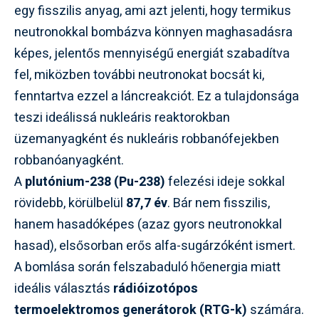
egy fisszilis anyag, ami azt jelenti, hogy termikus
neutronokkal bombázva könnyen maghasadásra
képes, jelentős mennyiségű energiát szabadítva
fel, miközben további neutronokat bocsát ki,
fenntartva ezzel a láncreakciót. Ez a tulajdonsága
teszi ideálissá nukleáris reaktorokban
üzemanyagként és nukleáris robbanófejekben
robbanóanyagként.
A
plutónium-238 (Pu-238)
felezési ideje sokkal
rövidebb, körülbelül
87,7 év
. Bár nem fisszilis,
hanem hasadóképes (azaz gyors neutronokkal
hasad), elsősorban erős alfa-sugárzóként ismert.
A bomlása során felszabaduló hőenergia miatt
ideális választás
rádióizotópos
termoelektromos generátorok (RTG-k)
számára.