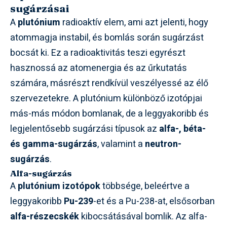
sugárzásai
A
plutónium
radioaktív elem, ami azt jelenti, hogy
atommagja instabil, és bomlás során sugárzást
bocsát ki. Ez a radioaktivitás teszi egyrészt
hasznossá az atomenergia és az űrkutatás
számára, másrészt rendkívül veszélyessé az élő
szervezetekre. A plutónium különböző izotópjai
más-más módon bomlanak, de a leggyakoribb és
legjelentősebb sugárzási típusok az
alfa-, béta-
és gamma-sugárzás
, valamint a
neutron-
sugárzás
.
Alfa-sugárzás
A
plutónium izotópok
többsége, beleértve a
leggyakoribb
Pu-239
-et és a Pu-238-at, elsősorban
alfa-részecskék
kibocsátásával bomlik. Az alfa-