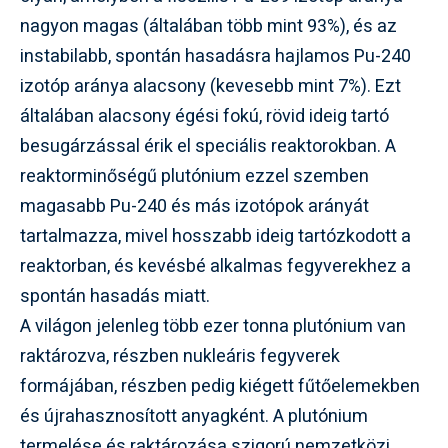
nagyon magas (általában több mint 93%), és az
instabilabb, spontán hasadásra hajlamos Pu-240
izotóp aránya alacsony (kevesebb mint 7%). Ezt
általában alacsony égési fokú, rövid ideig tartó
besugárzással érik el speciális reaktorokban. A
reaktorminőségű plutónium ezzel szemben
magasabb Pu-240 és más izotópok arányát
tartalmazza, mivel hosszabb ideig tartózkodott a
reaktorban, és kevésbé alkalmas fegyverekhez a
spontán hasadás miatt.
A világon jelenleg több ezer tonna plutónium van
raktározva, részben nukleáris fegyverek
formájában, részben pedig kiégett fűtőelemekben
és újrahasznosított anyagként. A plutónium
termelése és raktározása szigorú nemzetközi