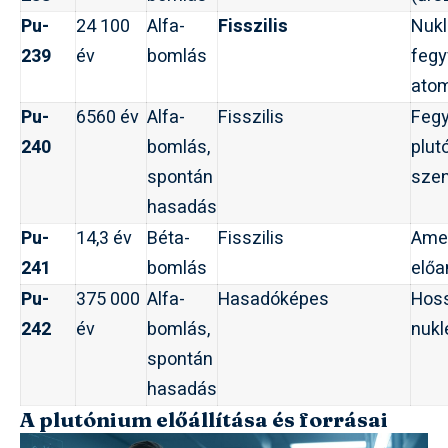
Pu-
24 100
Alfa-
Fisszilis
Nukl
239
év
bomlás
fegy
ato
Pu-
6560 év
Alfa-
Fisszilis
Feg
240
bomlás,
plut
spontán
sze
hasadás
Pu-
14,3 év
Béta-
Fisszilis
Ame
241
bomlás
előa
Pu-
375 000
Alfa-
Hasadóképes
Hoss
242
év
bomlás,
nukl
spontán
hasadás
A plutónium előállítása és forrásai