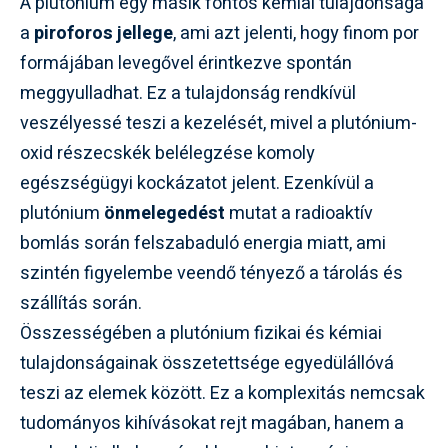
A plutónium egy másik fontos kémiai tulajdonsága
a
piroforos jellege
, ami azt jelenti, hogy finom por
formájában levegővel érintkezve spontán
meggyulladhat. Ez a tulajdonság rendkívül
veszélyessé teszi a kezelését, mivel a plutónium-
oxid részecskék belélegzése komoly
egészségügyi kockázatot jelent. Ezenkívül a
plutónium
önmelegedést
mutat a radioaktív
bomlás során felszabaduló energia miatt, ami
szintén figyelembe veendő tényező a tárolás és
szállítás során.
Összességében a plutónium fizikai és kémiai
tulajdonságainak összetettsége egyedülállóvá
teszi az elemek között. Ez a komplexitás nemcsak
tudományos kihívásokat rejt magában, hanem a