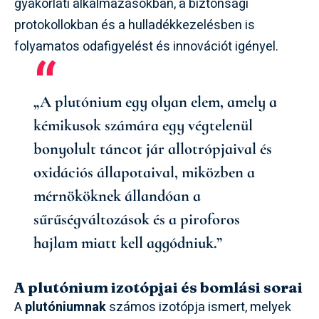
gyakorlati alkalmazásokban, a biztonsági
protokollokban és a hulladékkezelésben is
folyamatos odafigyelést és innovációt igényel.
„A plutónium egy olyan elem, amely a
kémikusok számára egy végtelenül
bonyolult táncot jár allotrópjaival és
oxidációs állapotaival, miközben a
mérnököknek állandóan a
sűrűségváltozások és a piroforos
hajlam miatt kell aggódniuk.”
A plutónium izotópjai és bomlási sorai
A
plutóniumnak
számos izotópja ismert, melyek