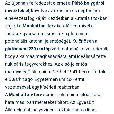
Az újonnan felfedezett elemet a
Plútó bolygóról
nevezték el
, követve az uránium és neptúnium
elnevezési logikáját. Kezdetben a kutatás titokban
zajlott a
Manhattan-terv
keretében, mivel a
tudósok gyorsan felismerték a plutónium
potenciális katonai jelentőségét. Különösen a
plutónium-239 izotóp
vált fontossá, mivel kiderült,
hogy alkalmas maghasadásra, ami ideálissá tette
nukleáris fegyverekhez. Az első jelentős
mennyiségű plutónium-239-et 1941-ben állították
elő a Chicagói Egyetemen Enrico Fermi
vezetésével, egy kísérleti reaktorban.
A
Manhattan-terv
során a plutónium előállítása
hatalmas ipari méreteket öltött. Az Egyesült
Államok több helyszínen, köztük Hanfordban,