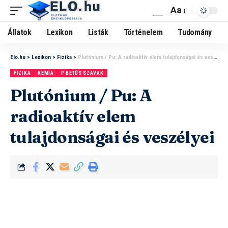
Aa
Állatok
Lexikon
Listák
Történelem
Tudomány
Elo.hu
>
Lexikon
>
Fizika
>
Plutónium / Pu: A radioaktív elem tulajdonságai és veszélyei
FIZIKA
KÉMIA
P BETŰS SZAVAK
Plutónium / Pu: A
radioaktív elem
tulajdonságai és veszélyei