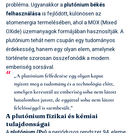
probléma. Ugyanakkor a
plutónium békés
felhasználása
is fejlődött, különösen az
atomenergia termelésében, ahol a MOX (Mixed
OXide) üzemanyagok formájában hasznosítják. A
plutónium tehát nem csupán egy tudományos
érdekesség, hanem egy olyan elem, amelynek
története szorosan összefonódik a modern
emberiség sorsával.
„A plutónium felfedezése egy olyan kaput
nyitott meg a tudomány és a technológia előtt,
amelyen keresztül az emberiség soha nem látott
hatalomhoz jutott, de egyúttal soha nem látott
felelősséggel is szembesült.”
A plutónium fizikai és kémiai
tulajdonságai
A
plutónium (Pu)
a periódusos rendszer 94. eleme,