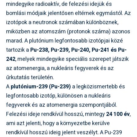
mindegyike radioaktív, de felezési idejük és
bomlási módjaik jelentősen eltérnek egymástól. Az
izotópok a neutronok számában különböznek,
miközben az atomszám (protonok száma) azonos
marad. A plutónium legfontosabb izotópjai közé
tartozik a
Pu-238, Pu-239, Pu-240, Pu-241 és Pu-
242
, melyek mindegyike speciális szerepet játszik
az atomenergia, a nukleáris fegyverek és az
űrkutatás területén.
A
plutónium-239 (Pu-239)
a legközismertebb és
legfontosabb izotóp, különösen a nukleáris
fegyverek és az atomenergia szempontjából.
Felezési ideje rendkívül hosszú, mintegy
24 100 év
,
ami azt jelenti, hogy a környezetbe kerülve
rendkívül hosszú ideig jelent veszélyt. A Pu-239