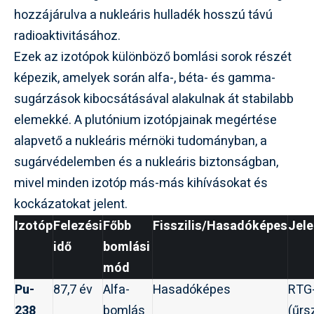
hozzájárulva a nukleáris hulladék hosszú távú
radioaktivitásához.
Ezek az izotópok különböző bomlási sorok részét
képezik, amelyek során alfa-, béta- és gamma-
sugárzások kibocsátásával alakulnak át stabilabb
elemekké. A plutónium izotópjainak megértése
alapvető a nukleáris mérnöki tudományban, a
sugárvédelemben és a nukleáris biztonságban,
mivel minden izotóp más-más kihívásokat és
kockázatokat jelent.
Izotóp
Felezési
Főbb
Fisszilis/Hasadóképes
Jel
idő
bomlási
mód
Pu-
87,7 év
Alfa-
Hasadóképes
RTG
238
bomlás
(űrs