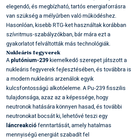
elegendő, és megbízható, tartós energiaforrásra
van szükség a mélyűrben való működéshez.
Hasonlóan, kisebb RTG-ket használtak korábban
szívritmus-szabályzókban, bár mára ezt a
gyakorlatot felváltották más technológiák.
Nukleáris fegyverek
A
plutónium-239
kiemelkedő szerepet játszott a
nukleáris fegyverek fejlesztésében, és továbbra is
a modern nukleáris arzenálok egyik
kulcsfontosságú alkotóeleme. A Pu-239 fisszilis
tulajdonsága, azaz az a képessége, hogy
neutronok hatására könnyen hasad, és további
neutronokat bocsát ki, lehetővé teszi egy
láncreakció
fenntartását, amely hatalmas
mennyiségű energiát szabadít fel