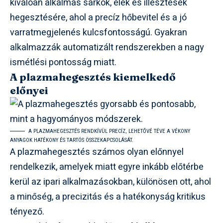
kiválóan alkalmas sarkok, élek és illesztések
hegesztésére, ahol a precíz hőbevitel és a jó
varratmegjelenés kulcsfontosságú. Gyakran
alkalmazzák automatizált rendszerekben a nagy
ismétlési pontosság miatt.
A plazmahegesztés kiemelkedő
előnyei
A PLAZMAHEGESZTÉS RENDKÍVÜL PRECÍZ, LEHETŐVÉ TÉVE A VÉKONY
ANYAGOK HATÉKONY ÉS TARTÓS ÖSSZEKAPCSOLÁSÁT.
A plazmahegesztés számos olyan előnnyel
rendelkezik, amelyek miatt egyre inkább előtérbe
kerül az ipari alkalmazásokban, különösen ott, ahol
a minőség, a precizitás és a hatékonyság kritikus
tényező.