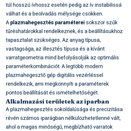
túl hosszú ívhossz esetén pedig az ív instabilissá
válhat és a beolvadás mélysége csökken.
A
plazmahegesztés paraméterei
sokszor szűk
tűréshatárokkal rendelkeznek, és a beállításukhoz
tapasztalat szükséges. Az anyag típusa,
vastagsága, az illesztés típusa és a kívánt
varratgeometria mind befolyásolják az optimális
paraméterkombinációt. A legtöbb modern
plazmahegesztő gép digitális vezérléssel
rendelkezik, ami megkönnyíti a paraméterek
pontos beállítását és ismételhetőségét.
Alkalmazási területek az iparban
A plazmahegesztés sokoldalúsága és precizitása
révén számos iparágban nélkülözhetetlenné vált,
ahol a magas minőségű, megbízható varratok