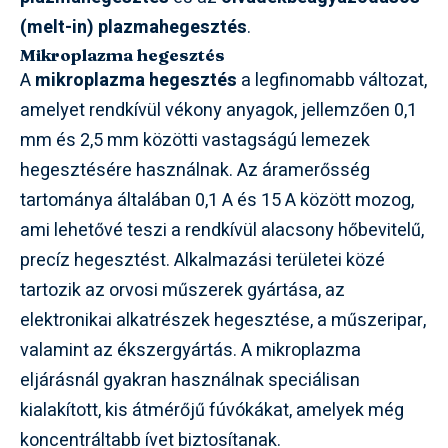
(melt-in) plazmahegesztés
.
Mikroplazma hegesztés
A
mikroplazma hegesztés
a legfinomabb változat,
amelyet rendkívül vékony anyagok, jellemzően 0,1
mm és 2,5 mm közötti vastagságú lemezek
hegesztésére használnak. Az áramerősség
tartománya általában 0,1 A és 15 A között mozog,
ami lehetővé teszi a rendkívül alacsony hőbevitelű,
precíz hegesztést. Alkalmazási területei közé
tartozik az orvosi műszerek gyártása, az
elektronikai alkatrészek hegesztése, a műszeripar,
valamint az ékszergyártás. A mikroplazma
eljárásnál gyakran használnak speciálisan
kialakított, kis átmérőjű fúvókákat, amelyek még
koncentráltabb ívet biztosítanak.