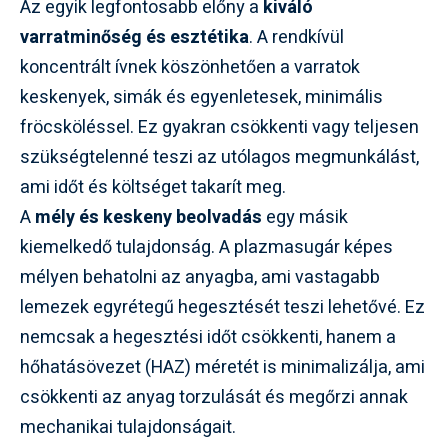
Az egyik legfontosabb előny a
kiváló
varratminőség és esztétika
. A rendkívül
koncentrált ívnek köszönhetően a varratok
keskenyek, simák és egyenletesek, minimális
fröcsköléssel. Ez gyakran csökkenti vagy teljesen
szükségtelenné teszi az utólagos megmunkálást,
ami időt és költséget takarít meg.
A
mély és keskeny beolvadás
egy másik
kiemelkedő tulajdonság. A plazmasugár képes
mélyen behatolni az anyagba, ami vastagabb
lemezek egyrétegű hegesztését teszi lehetővé. Ez
nemcsak a hegesztési időt csökkenti, hanem a
hőhatásövezet (HAZ) méretét is minimalizálja, ami
csökkenti az anyag torzulását és megőrzi annak
mechanikai tulajdonságait.