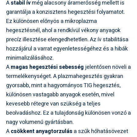
A
stabil ív
még alacsony áramerősség mellett is
garantálja a konzisztens hegesztési folyamatot.
Ez különösen előnyös a mikroplazma
hegesztésnél, ahol a rendkívül vékony anyagok
precíz illesztése elengedhetetlen. Az ív stabilitása
hozzájárul a varrat egyenletességéhez és a hibák
minimalizálásához.
A
magas hegesztési sebesség
jelentősen növeli a
termelékenységet. A plazmahegesztés gyakran
gyorsabb, mint a hagyományos TIG hegesztés,
különösen vastagabb anyagok esetén, mivel
kevesebb rétegre van szükség a teljes
beolvadáshoz. Ez a tulajdonság különösen vonzó a
nagy volumenű gyártásban.
A
csökkent anyagtorzulás
a szűk hőhatásövezet