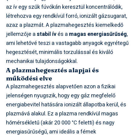
az ív egy szűk fúvókán keresztül koncentrálódik,
létrehozva egy rendkívül forró, ionizált gázsugarat,
azaz a plazmát. A plazmahegesztés kiemelkedő
jellemzője a
stabil ív
és a
magas energiasűrűség
,
ami lehetővé teszi a vastagabb anyagok egyrétegű
hegesztését, minimális torzulással és kiváló
mechanikai tulajdonságokkal.
A plazmahegesztés alapjai és
működési elve
A plazmahegesztés alapvetően azon a fizikai
jelenségen nyugszik, hogy egy gáz megfelelő
energiabevitel hatására ionizált állapotba kerül, és
plazmává alakul. Ez a plazma rendkívül magas
hőmérsékletű (akár 20 000 °C feletti) és nagy
energiasűrűségű, ami ideális a fémek