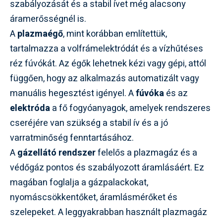
szabályozását és a stabil ívet még alacsony
áramerősségnél is.
A
plazmaégő
, mint korábban említettük,
tartalmazza a volfrámelektródát és a vízhűtéses
réz fúvókát. Az égők lehetnek kézi vagy gépi, attól
függően, hogy az alkalmazás automatizált vagy
manuális hegesztést igényel. A
fúvóka
és az
elektróda
a fő fogyóanyagok, amelyek rendszeres
cseréjére van szükség a stabil ív és a jó
varratminőség fenntartásához.
A
gázellátó rendszer
felelős a plazmagáz és a
védőgáz pontos és szabályozott áramlásáért. Ez
magában foglalja a gázpalackokat,
nyomáscsökkentőket, áramlásmérőket és
szelepeket. A leggyakrabban használt plazmagáz