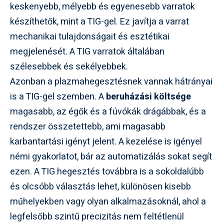
keskenyebb, mélyebb és egyenesebb varratok
készíthetők, mint a TIG-gel. Ez javítja a varrat
mechanikai tulajdonságait és esztétikai
megjelenését. A TIG varratok általában
szélesebbek és sekélyebbek.
Azonban a plazmahegesztésnek vannak hátrányai
is a TIG-gel szemben. A
beruházási költsége
magasabb, az égők és a fúvókák drágábbak, és a
rendszer összetettebb, ami magasabb
karbantartási igényt jelent. A kezelése is igényel
némi gyakorlatot, bár az automatizálás sokat segít
ezen. A TIG hegesztés továbbra is a sokoldalúbb
és olcsóbb választás lehet, különösen kisebb
műhelyekben vagy olyan alkalmazásoknál, ahol a
legfelsőbb szintű precizitás nem feltétlenül