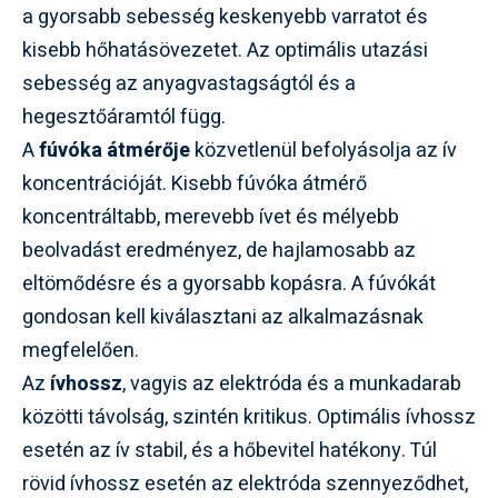
a gyorsabb sebesség keskenyebb varratot és
kisebb hőhatásövezetet. Az optimális utazási
sebesség az anyagvastagságtól és a
hegesztőáramtól függ.
A
fúvóka átmérője
közvetlenül befolyásolja az ív
koncentrációját. Kisebb fúvóka átmérő
koncentráltabb, merevebb ívet és mélyebb
beolvadást eredményez, de hajlamosabb az
eltömődésre és a gyorsabb kopásra. A fúvókát
gondosan kell kiválasztani az alkalmazásnak
megfelelően.
Az
ívhossz
, vagyis az elektróda és a munkadarab
közötti távolság, szintén kritikus. Optimális ívhossz
esetén az ív stabil, és a hőbevitel hatékony. Túl
rövid ívhossz esetén az elektróda szennyeződhet,