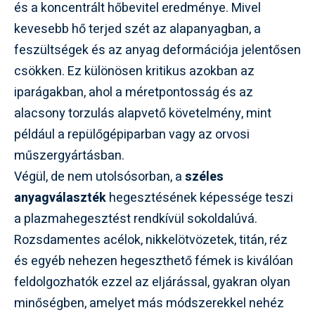
és a koncentrált hőbevitel eredménye. Mivel
kevesebb hő terjed szét az alapanyagban, a
feszültségek és az anyag deformációja jelentősen
csökken. Ez különösen kritikus azokban az
iparágakban, ahol a méretpontosság és az
alacsony torzulás alapvető követelmény, mint
például a repülőgépiparban vagy az orvosi
műszergyártásban.
Végül, de nem utolsósorban, a
széles
anyagválaszték
hegesztésének képessége teszi
a plazmahegesztést rendkívül sokoldalúvá.
Rozsdamentes acélok, nikkelötvözetek, titán, réz
és egyéb nehezen hegeszthető fémek is kiválóan
feldolgozhatók ezzel az eljárással, gyakran olyan
minőségben, amelyet más módszerekkel nehéz