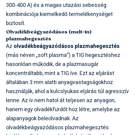
300-400 A) és a magas utazási sebesség
kombinációja kiemelkedő termelékenységet
biztosít.
Olvadékbeágyazódásos (melt-in)
plazmahegesztés
Az
olvadékbeágyazódásos plazmahegesztés
(más néven „soft plasma”) a TIG hegesztéshez
hasonlóan működik, de a plazmasugár
koncentráltabb, mint a TIG íve. Ezt az eljárást
általában 3 mm alatti anyagvastagságokhoz
használják, ahol a kulcslyukas eljárás túl agresszív
lenne. Az ív nem hatol át teljesen az anyagon,
hanem egy olvadékfürdőt hoz létre, amelybe az
alapanyagok beleolvadnak. Az
olvadékbeágyazódásos plazmahegesztés