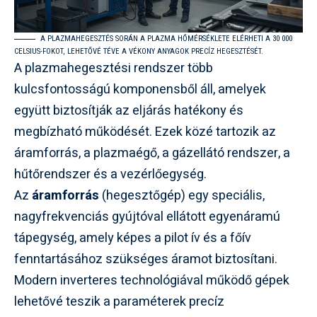
A PLAZMAHEGESZTÉS SORÁN A PLAZMA HŐMÉRSÉKLETE ELÉRHETI A 30 000
CELSIUS-FOKOT, LEHETŐVÉ TÉVE A VÉKONY ANYAGOK PRECÍZ HEGESZTÉSÉT.
A plazmahegesztési rendszer több
kulcsfontosságú komponensből áll, amelyek
együtt biztosítják az eljárás hatékony és
megbízható működését. Ezek közé tartozik az
áramforrás, a plazmaégő, a gázellátó rendszer, a
hűtőrendszer és a vezérlőegység.
Az
áramforrás
(hegesztőgép) egy speciális,
nagyfrekvenciás gyújtóval ellátott egyenáramú
tápegység, amely képes a pilot ív és a főív
fenntartásához szükséges áramot biztosítani.
Modern inverteres technológiával működő gépek
lehetővé teszik a paraméterek precíz