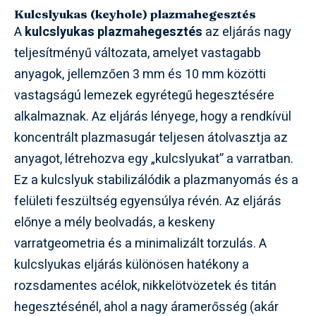
Kulcslyukas (keyhole) plazmahegesztés
A
kulcslyukas plazmahegesztés
az eljárás nagy
teljesítményű változata, amelyet vastagabb
anyagok, jellemzően 3 mm és 10 mm közötti
vastagságú lemezek egyrétegű hegesztésére
alkalmaznak. Az eljárás lényege, hogy a rendkívül
koncentrált plazmasugár teljesen átolvasztja az
anyagot, létrehozva egy „kulcslyukat” a varratban.
Ez a kulcslyuk stabilizálódik a plazmanyomás és a
felületi feszültség egyensúlya révén. Az eljárás
előnye a mély beolvadás, a keskeny
varratgeometria és a minimalizált torzulás. A
kulcslyukas eljárás különösen hatékony a
rozsdamentes acélok, nikkelötvözetek és titán
hegesztésénél, ahol a nagy áramerősség (akár