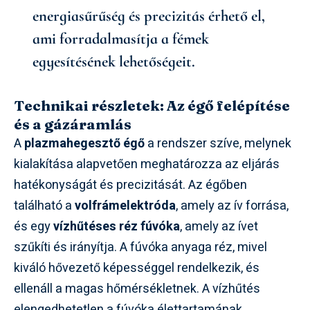
energiasűrűség és precizitás érhető el,
ami forradalmasítja a fémek
egyesítésének lehetőségeit.
Technikai részletek: Az égő felépítése
és a gázáramlás
A
plazmahegesztő égő
a rendszer szíve, melynek
kialakítása alapvetően meghatározza az eljárás
hatékonyságát és precizitását. Az égőben
található a
volfrámelektróda
, amely az ív forrása,
és egy
vízhűtéses réz fúvóka
, amely az ívet
szűkíti és irányítja. A fúvóka anyaga réz, mivel
kiváló hővezető képességgel rendelkezik, és
ellenáll a magas hőmérsékletnek. A vízhűtés
elengedhetetlen a fúvóka élettartamának