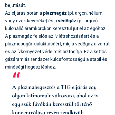
bejutását.
Az eljárás során a
plazmagáz
(pl. argon, hélium,
vagy ezek keveréke) és a
védőgáz
(pl. argon)
különálló áramkörökön keresztül jut el az égőhöz.
A plazmagáz felelős az ív létrehozásáért és a
plazmasugár kialakításáért, míg a védőgáz a varrat
és az ívkörnyezet védelmét biztosítja. Ez a kettős
gázáramlás rendszer kulcsfontosságú a stabil és
minőségi hegesztéshez.
A plazmahegesztés a TIG eljárás egy
olyan kifinomult változata, ahol az ív
egy szűk fúvókán keresztül történő
koncentrálása révén rendkívüli