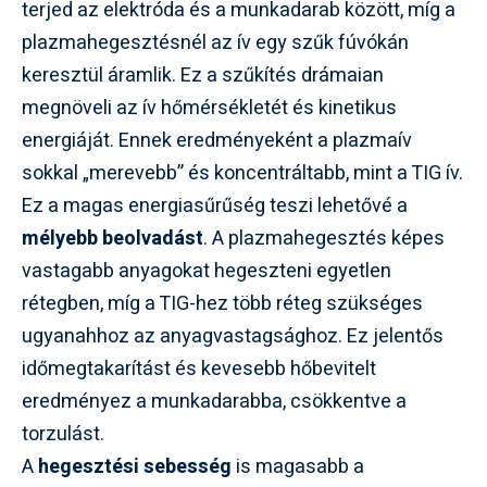
terjed az elektróda és a munkadarab között, míg a
plazmahegesztésnél az ív egy szűk fúvókán
keresztül áramlik. Ez a szűkítés drámaian
megnöveli az ív hőmérsékletét és kinetikus
energiáját. Ennek eredményeként a plazmaív
sokkal „merevebb” és koncentráltabb, mint a TIG ív.
Ez a magas energiasűrűség teszi lehetővé a
mélyebb beolvadást
. A plazmahegesztés képes
vastagabb anyagokat hegeszteni egyetlen
rétegben, míg a TIG-hez több réteg szükséges
ugyanahhoz az anyagvastagsághoz. Ez jelentős
időmegtakarítást és kevesebb hőbevitelt
eredményez a munkadarabba, csökkentve a
torzulást.
A
hegesztési sebesség
is magasabb a