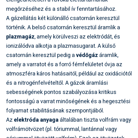
megőrzéséhez és a stabil ív fenntartásához.
A gázellátás két különálló csatornán keresztül
történik. A belső csatornán keresztül áramlik a
plazmagáz
, amely körülveszi az elektródát, és
ionizálódva alkotja a plazmasugarat. A külső
csatornán keresztül pedig a
védőgáz
áramlik,
amely a varratot és a forró fémfelületet óvja az
atmoszféra káros hatásaitól, például az oxidációtól
és a nitrogénfelvételtől. A gázok áramlási
sebességének pontos szabályozása kritikus
fontosságú a varrat minőségének és a hegesztési
folyamat stabilitásának szempontjából.
Az
elektróda anyaga
általában tiszta volfrám vagy
volfrámötvözet (pl. tóriummal, lantánnal vagy