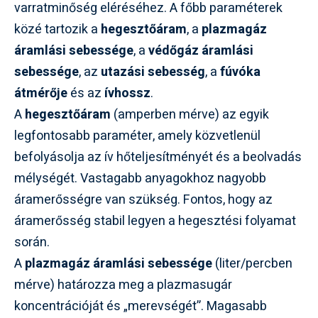
varratminőség eléréséhez. A főbb paraméterek
közé tartozik a
hegesztőáram
, a
plazmagáz
áramlási sebessége
, a
védőgáz áramlási
sebessége
, az
utazási sebesség
, a
fúvóka
átmérője
és az
ívhossz
.
A
hegesztőáram
(amperben mérve) az egyik
legfontosabb paraméter, amely közvetlenül
befolyásolja az ív hőteljesítményét és a beolvadás
mélységét. Vastagabb anyagokhoz nagyobb
áramerősségre van szükség. Fontos, hogy az
áramerősség stabil legyen a hegesztési folyamat
során.
A
plazmagáz áramlási sebessége
(liter/percben
mérve) határozza meg a plazmasugár
koncentrációját és „merevségét”. Magasabb