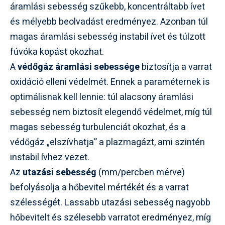
áramlási sebesség szűkebb, koncentráltabb ívet
és mélyebb beolvadást eredményez. Azonban túl
magas áramlási sebesség instabil ívet és túlzott
fúvóka kopást okozhat.
A
védőgáz áramlási sebessége
biztosítja a varrat
oxidáció elleni védelmét. Ennek a paraméternek is
optimálisnak kell lennie: túl alacsony áramlási
sebesség nem biztosít elegendő védelmet, míg túl
magas sebesség turbulenciát okozhat, és a
védőgáz „elszívhatja” a plazmagázt, ami szintén
instabil ívhez vezet.
Az
utazási sebesség
(mm/percben mérve)
befolyásolja a hőbevitel mértékét és a varrat
szélességét. Lassabb utazási sebesség nagyobb
hőbevitelt és szélesebb varratot eredményez, míg