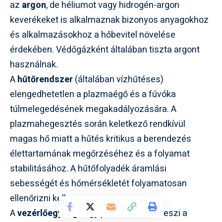
az
argon
, de héliumot vagy hidrogén-argon
keverékeket is alkalmaznak bizonyos anyagokhoz
és alkalmazásokhoz a hőbevitel növelése
érdekében. Védőgázként általában tiszta argont
használnak.
A
hűtőrendszer
(általában vízhűtéses)
elengedhetetlen a plazmaégő és a fúvóka
túlmelegedésének megakadályozására. A
plazmahegesztés során keletkező rendkívül
magas hő miatt a hűtés kritikus a berendezés
élettartamának megőrzéséhez és a folyamat
stabilitásához. A hűtőfolyadék áramlási
sebességét és hőmérsékletét folyamatosan
ellenőrizni kell.
A
vezérlőegység
vagy panel lehetővé teszi a