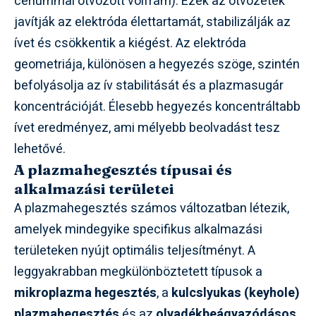
cériummal ötvözött volfrám). Ezek az ötvözetek
javítják az elektróda élettartamát, stabilizálják az
ívet és csökkentik a kiégést. Az elektróda
geometriája, különösen a hegyezés szöge, szintén
befolyásolja az ív stabilitását és a plazmasugár
koncentrációját. Élesebb hegyezés koncentráltabb
ívet eredményez, ami mélyebb beolvadást tesz
lehetővé.
A plazmahegesztés típusai és
alkalmazási területei
A plazmahegesztés számos változatban létezik,
amelyek mindegyike specifikus alkalmazási
területeken nyújt optimális teljesítményt. A
leggyakrabban megkülönböztetett típusok a
mikroplazma hegesztés
, a
kulcslyukas (keyhole)
plazmahegesztés
és az
olvadékbeágyazódásos