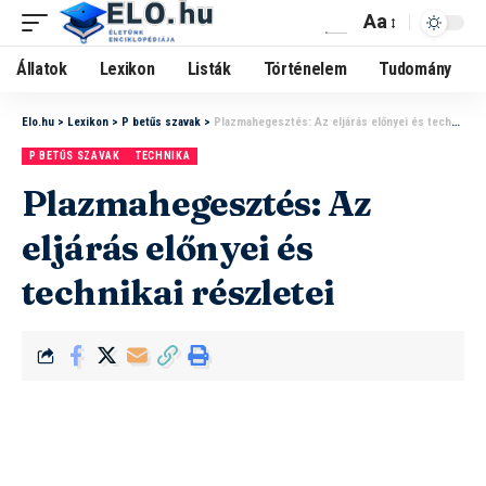
Aa
Állatok
Lexikon
Listák
Történelem
Tudomány
Elo.hu
>
Lexikon
>
P betűs szavak
>
Plazmahegesztés: Az eljárás előnyei és technikai részletei
P BETŰS SZAVAK
TECHNIKA
Plazmahegesztés: Az
eljárás előnyei és
technikai részletei