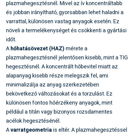
plazmahegesztésnél. Mivel az ív koncentráltabb
és jobban irányítható, gyorsabban lehet haladni a
varrattal, különösen vastag anyagok esetén. Ez
növeli a termelékenységet és csökkenti a gyártási
időt.
A
hőhatásövezet (HAZ)
mérete a
plazmahegesztésnél jelentősen kisebb, mint a TIG
hegesztésnél. A koncentrált hőbevitel miatt az
alapanyag kisebb része melegszik fel, ami
minimalizálja az anyag szerkezetében
bekövetkező változásokat és a torzulást. Ez
különösen fontos hőérzékeny anyagok, mint
például a titán vagy bizonyos rozsdamentes
acélok hegesztésénél.
A
varratgeometria
is eltér. A plazmahegesztéssel