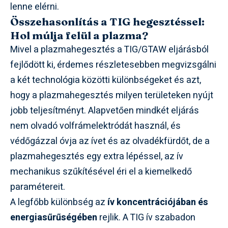
lenne elérni.
Összehasonlítás a TIG hegesztéssel:
Hol múlja felül a plazma?
Mivel a plazmahegesztés a TIG/GTAW eljárásból
fejlődött ki, érdemes részletesebben megvizsgálni
a két technológia közötti különbségeket és azt,
hogy a plazmahegesztés milyen területeken nyújt
jobb teljesítményt. Alapvetően mindkét eljárás
nem olvadó volfrámelektródát használ, és
védőgázzal óvja az ívet és az olvadékfürdőt, de a
plazmahegesztés egy extra lépéssel, az ív
mechanikus szűkítésével éri el a kiemelkedő
paramétereit.
A legfőbb különbség az
ív koncentrációjában és
energiasűrűségében
rejlik. A TIG ív szabadon