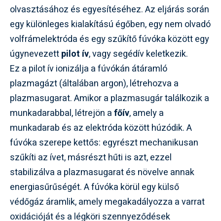
olvasztásához és egyesítéséhez. Az eljárás során
egy különleges kialakítású égőben, egy nem olvadó
volfrámelektróda és egy szűkítő fúvóka között egy
úgynevezett
pilot ív
, vagy segédív keletkezik.
Ez a pilot ív ionizálja a fúvókán átáramló
plazmagázt (általában argon), létrehozva a
plazmasugarat. Amikor a plazmasugár találkozik a
munkadarabbal, létrejön a
főív
, amely a
munkadarab és az elektróda között húzódik. A
fúvóka szerepe kettős: egyrészt mechanikusan
szűkíti az ívet, másrészt hűti is azt, ezzel
stabilizálva a plazmasugarat és növelve annak
energiasűrűségét. A fúvóka körül egy külső
védőgáz áramlik, amely megakadályozza a varrat
oxidációját és a légköri szennyeződések