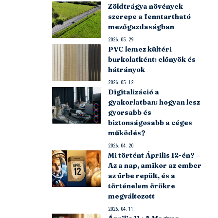
Zöldtrágya növények
szerepe a fenntartható
mezőgazdaságban
2026. 05. 29.
PVC lemez kültéri
burkolatként: előnyök és
hátrányok
2026. 05. 12.
Digitalizáció a
gyakorlatban: hogyan lesz
gyorsabb és
biztonságosabb a céges
működés?
2026. 04. 20.
Mi történt Április 12-én? –
Az a nap, amikor az ember
az űrbe repült, és a
történelem örökre
megváltozott
2026. 04. 11.