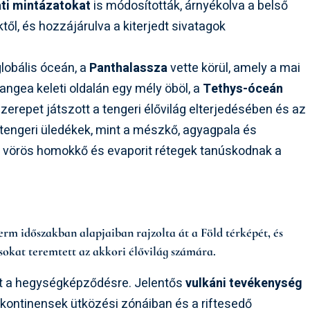
ati mintázatokat
is módosították, árnyékolva a belső
től, és hozzájárulva a kiterjedt sivatagok
lobális óceán, a
Panthalassza
vette körül, amely a mai
angea keleti oldalán egy mély öböl, a
Tethys-óceán
zerepet játszott a tengeri élővilág elterjedésében és az
 tengeri üledékek, mint a mészkő, agyagpala és
t vörös homokkő és evaporit rétegek tanúskodnak a
erm időszakban alapjaiban rajzolta át a Föld térképét, és
ásokat teremtett az akkori élővilág számára.
ott a hegységképződésre. Jelentős
vulkáni tevékenység
 kontinensek ütközési zónáiban és a riftesedő