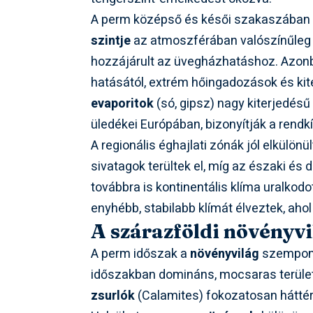
A perm középső és késői szakaszában a
szintje
az atmoszférában valószínűleg i
hozzájárult az üvegházhatáshoz. Azonban
hatásától, extrém hőingadozások és kit
evaporitok
(só, gipsz) nagy kiterjedésű
üledékei Európában, bizonyítják a rendkí
A regionális éghajlati zónák jól elkülön
sivatagok terültek el, míg az északi és
továbbra is kontinentális klíma uralkodo
enyhébb, stabilabb klímát élveztek, ahol
A szárazföldi növényvi
A perm időszak a
növényvilág
szempontj
időszakban domináns, mocsaras terület
zsurlók
(Calamites) fokozatosan háttérb