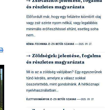
Zsírtaszító: jelentése, fogalma
és részletes magyarázata
Előfordult már, hogy egy felületre kiömlött olaj
vagy zsír szinte nyom nélkül, vagy legalábbis
minimális erőfeszítéssel eltűnt, esetleg soha
nem…
KÉMIA
TECHNIKA
Z-ZS BETŰS SZAVAK
2025. 09. 27.
Zöldségek: jelentése, fogalma
és részletes magyarázata
Mi is az a zöldség valójában? Egy egyszerűnek
tűnő kérdés, amelyre a válasz sokkal
összetettebb, mint gondolnánk. A hétköznapi
nyelvhasználatban…
ÉLETTUDOMÁNYOK
Z-ZS BETŰS SZAVAK
2025. 09. 27.