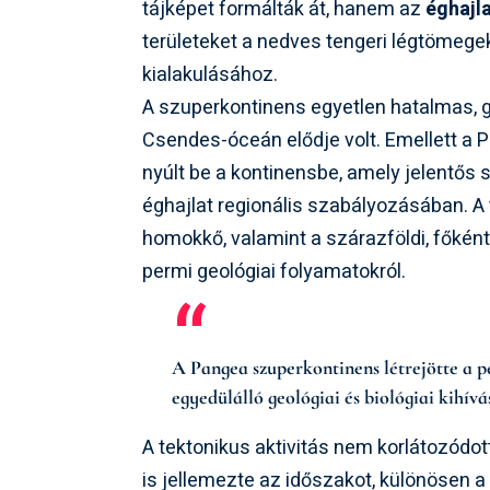
tájképet formálták át, hanem az
éghajl
területeket a nedves tengeri légtömegek
kialakulásához.
A szuperkontinens egyetlen hatalmas, g
Csendes-óceán elődje volt. Emellett a P
nyúlt be a kontinensbe, amely jelentős s
éghajlat regionális szabályozásában. A
homokkő, valamint a szárazföldi, főkén
permi geológiai folyamatokról.
A Pangea szuperkontinens létrejötte a p
egyedülálló geológiai és biológiai kihív
A tektonikus aktivitás nem korlátozód
is jellemezte az időszakot, különösen a