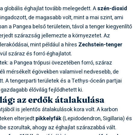
 globális éghajlat tovább melegedett. A
szén-dioxid
ngadozott, de magasabb volt, mint a mai szint, ami
 a Pangea belső területein, távol a tenger kiegyenlítő
erjedt szárazság jellemezte a környezetet. Az
 lerakódásai, mint például a híres
Zechstein-tenger
vül száraz és forró éghajlatot.
ültek: a Pangea trópusi övezetében forró, száraz
 déli mérsékelt égövekben valamivel nedvesebb, de
tt. A tengerparti területek és a Tethys-óceán partjai
 gazdagabb élővilág fejlődhetett ki.
lág: az erdők átalakulása
ából is jelentős átalakulások kora volt. A karbon
eken elterjedt
pikkelyfák
(Lepidodendron, Sigillaria) és
e szorultak, ahogy az éghajlat szárazabbá vált.