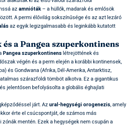
r alakultak ki az első valódi szárazföldi
ánssá az
amnióták
– a hüllők, madarak és emlősök
özött. A permi élővilág sokszínűsége és az azt lezáró
alás
az egyik legizgalmasabb és leginkább kutatott
k és a Pangea szuperkontinens
 a
Pangea szuperkontinens
létrejöttének és
időszak végén és a perm elején a korábbi kontinensek,
a) és Gondwana (Afrika, Dél-Amerika, Antarktisz,
 hatalmas szárazföldi tömböt alkotva. Ez a gigantikus
 és jelentősen befolyásolta a globális éghajlati
.
gképződéssel járt. Az
ural-hegységi orogenezis
, amely
 ekkor érte el csúcspontját, de számos más
ési zónák mentén. Ezek a hegységek nem csupán a