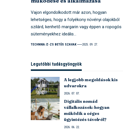
működése és alkalmazása
Vajon elgondolkodott már azon, hogyan
lehetséges, hogy a folyékony növényi olajokból
szilárd, kenhető margarin vagy éppen a ropogós
süteményekhez ideális…
TECHNIKA
Z-ZS BETŰS SZAVAK
2025. 09. 27.
Legutóbbi tudásgyöngyök
A legjobb megoldások kis
udvarokra
2026. 07. 07.
Digitális nomád
vállalkozások: hogyan
működik a céges
ügyintézés távolról?
2026. 06. 22.