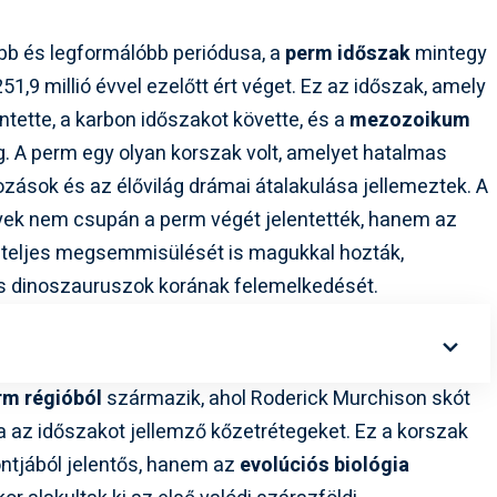
ibb és legformálóbb periódusa, a
perm időszak
mintegy
251,9 millió évvel ezelőtt ért véget. Ez az időszak, amely
entette, a karbon időszakot követte, és a
mezozoikum
. A perm egy olyan korszak volt, amelyet hatalmas
tozások és az élővilág drámai átalakulása jellemeztek. A
ek nem csupán a perm végét jelentették, hanem az
 teljes megsemmisülését is magukkal hozták,
s dinoszauruszok korának felemelkedését.
rm régióból
származik, ahol Roderick Murchison skót
 az időszakot jellemző kőzetrétegeket. Ez a korszak
ntjából jelentős, hanem az
evolúciós biológia