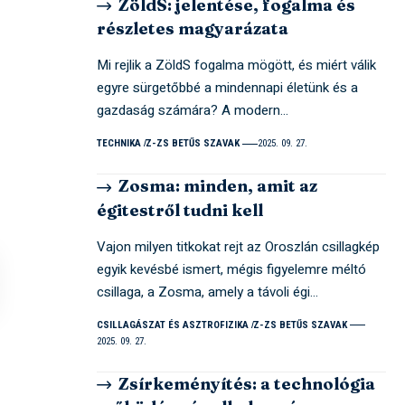
ZöldS: jelentése, fogalma és
részletes magyarázata
Mi rejlik a ZöldS fogalma mögött, és miért válik
egyre sürgetőbbé a mindennapi életünk és a
gazdaság számára? A modern…
TECHNIKA
Z-ZS BETŰS SZAVAK
2025. 09. 27.
Zosma: minden, amit az
égitestről tudni kell
Vajon milyen titkokat rejt az Oroszlán csillagkép
egyik kevésbé ismert, mégis figyelemre méltó
csillaga, a Zosma, amely a távoli égi…
CSILLAGÁSZAT ÉS ASZTROFIZIKA
Z-ZS BETŰS SZAVAK
2025. 09. 27.
Zsírkeményítés: a technológia