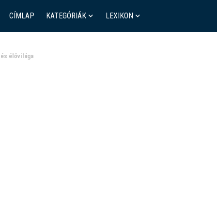
CÍMLAP
KATEGÓRIÁK
LEXIKON
 és élővilága