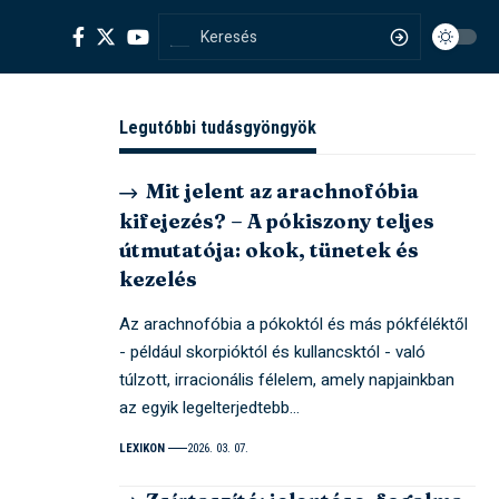
Legutóbbi tudásgyöngyök
Mit jelent az arachnofóbia
kifejezés? – A pókiszony teljes
útmutatója: okok, tünetek és
kezelés
Az arachnofóbia a pókoktól és más pókféléktől
- például skorpióktól és kullancsktól - való
túlzott, irracionális félelem, amely napjainkban
az egyik legelterjedtebb…
LEXIKON
2026. 03. 07.