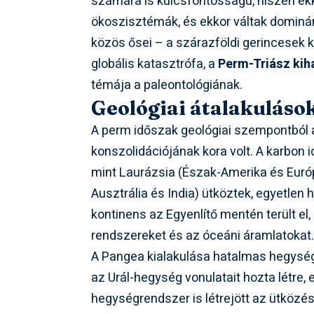
számára is kulcsfontosságú, hiszen ekko
ökoszisztémák, és ekkor váltak domin
közös ősei – a szárazföldi gerincesek k
globális katasztrófa, a
Perm-Triász kih
témája a paleontológiának.
Geológiai átalakuláso
A perm időszak geológiai szempontból
konszolidációjának kora volt. A karbon 
mint Laurázsia (Észak-Amerika és Európ
Ausztrália és India) ütköztek, egyetlen
kontinens az Egyenlítő mentén terült el,
rendszereket és az óceáni áramlatokat
A Pangea kialakulása hatalmas hegysé
az Urál-hegység vonulatait hozta létre,
hegységrendszer is létrejött az ütköz