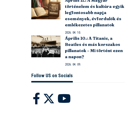
Április 11.: A Magyar
történelem és kultúra egyik
legfontosabb napja
események, évfordulók és
emlékezetes pillanatok
2026. 04. 10.
Április 10.: A Titanic, a
Beatles és más korszakos
pillanatok – Mi történt ezen
a napon?
2026. 04. 09.
Follow US on Socials