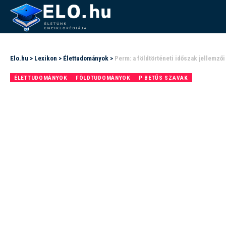
Elo.hu
>
Lexikon
>
Élettudományok
>
Perm: a földtörténeti időszak jellemzői
ÉLETTUDOMÁNYOK
FÖLDTUDOMÁNYOK
P BETŰS SZAVAK