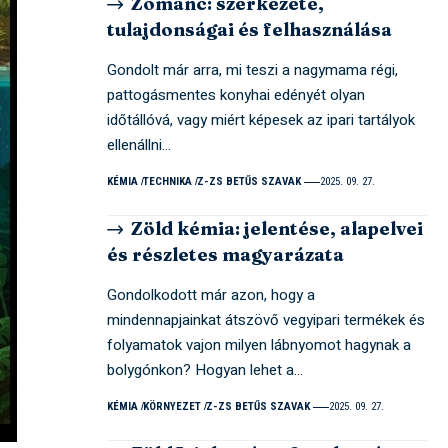
Zománc: szerkezete,
tulajdonságai és felhasználása
Gondolt már arra, mi teszi a nagymama régi,
pattogásmentes konyhai edényét olyan
időtállóvá, vagy miért képesek az ipari tartályok
ellenállni…
KÉMIA
TECHNIKA
Z-ZS BETŰS SZAVAK
2025. 09. 27.
Zöld kémia: jelentése, alapelvei
és részletes magyarázata
Gondolkodott már azon, hogy a
mindennapjainkat átszövő vegyipari termékek és
folyamatok vajon milyen lábnyomot hagynak a
bolygónkon? Hogyan lehet a…
KÉMIA
KÖRNYEZET
Z-ZS BETŰS SZAVAK
2025. 09. 27.