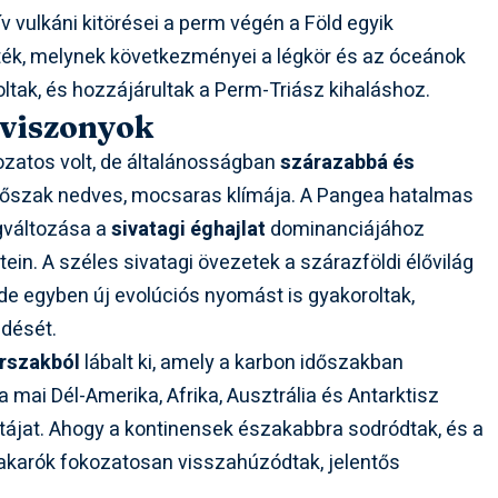
 vulkáni kitörései a perm végén a Föld egyik
ték, melynek következményei a légkör és az óceánok
ltak, és hozzájárultak a Perm-Triász kihaláshoz.
 viszonyok
ozatos volt, de általánosságban
szárazabbá és
időszak nedves, mocsaras klímája. A Pangea hatalmas
gváltozása a
sivatagi éghajlat
dominanciájához
ein. A széles sivatagi övezetek a szárazföldi élővilág
de egyben új evolúciós nyomást is gyakoroltak,
edését.
rszakból
lábalt ki, amely a karbon időszakban
 mai Dél-Amerika, Afrika, Ausztrália és Antarktisz
a tájat. Ahogy a kontinensek északabbra sodródtak, és a
takarók fokozatosan visszahúzódtak, jelentős