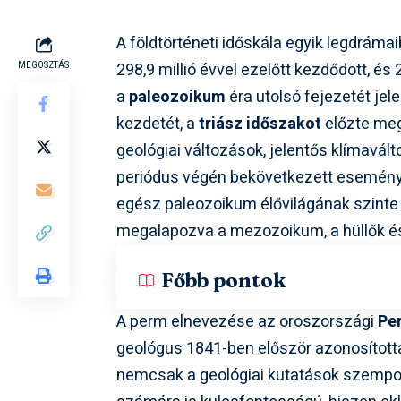
A földtörténeti időskála egyik legdráma
298,9 millió évvel ezelőtt kezdődött, és 
MEGOSZTÁS
a
paleozoikum
éra utolsó fejezetét jel
kezdetét, a
triász időszakot
előzte meg
geológiai változások, jelentős klímavál
periódus végén bekövetkezett esemény
egész paleozoikum élővilágának szinte
megalapozva a mezozoikum, a hüllők é
Főbb pontok
A perm elnevezése az oroszországi
Pe
geológus 1841-ben először azonosította
nemcsak a geológiai kutatások szempo