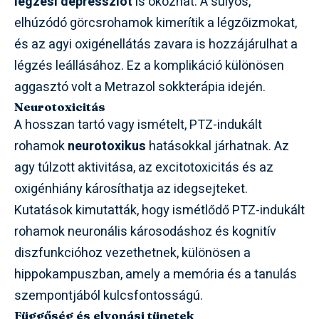
légzési depressziót
is okozhat. A súlyos,
elhúzódó görcsrohamok kimerítik a légzőizmokat,
és az agyi oxigénellátás zavara is hozzájárulhat a
légzés leállásához. Ez a komplikáció különösen
aggasztó volt a Metrazol sokkterápia idején.
Neurotoxicitás
A hosszan tartó vagy ismételt, PTZ-indukált
rohamok
neurotoxikus
hatásokkal járhatnak. Az
agy túlzott aktivitása, az excitotoxicitás és az
oxigénhiány károsíthatja az idegsejteket.
Kutatások kimutatták, hogy ismétlődő PTZ-indukált
rohamok neuronális károsodáshoz és kognitív
diszfunkcióhoz vezethetnek, különösen a
hippokampuszban, amely a memória és a tanulás
szempontjából kulcsfontosságú.
Függőség és elvonási tünetek