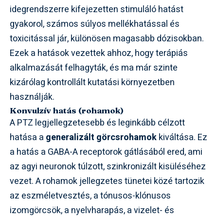
idegrendszerre kifejezetten stimuláló hatást
gyakorol, számos súlyos mellékhatással és
toxicitással jár, különösen magasabb dózisokban.
Ezek a hatások vezettek ahhoz, hogy terápiás
alkalmazását felhagyták, és ma már szinte
kizárólag kontrollált kutatási környezetben
használják.
Konvulzív hatás (rohamok)
A PTZ legjellegzetesebb és leginkább célzott
hatása a
generalizált görcsrohamok
kiváltása. Ez
a hatás a GABA-A receptorok gátlásából ered, ami
az agyi neuronok túlzott, szinkronizált kisüléséhez
vezet. A rohamok jellegzetes tünetei közé tartozik
az eszméletvesztés, a tónusos-klónusos
izomgörcsök, a nyelvharapás, a vizelet- és