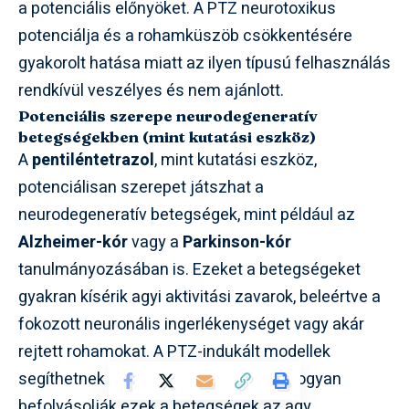
a potenciális előnyöket. A PTZ neurotoxikus
potenciálja és a rohamküszöb csökkentésére
gyakorolt hatása miatt az ilyen típusú felhasználás
rendkívül veszélyes és nem ajánlott.
Potenciális szerepe neurodegeneratív
betegségekben (mint kutatási eszköz)
A
pentiléntetrazol
, mint kutatási eszköz,
potenciálisan szerepet játszhat a
neurodegeneratív betegségek, mint például az
Alzheimer-kór
vagy a
Parkinson-kór
tanulmányozásában is. Ezeket a betegségeket
gyakran kísérik agyi aktivitási zavarok, beleértve a
fokozott neuronális ingerlékenységet vagy akár
rejtett rohamokat. A PTZ-indukált modellek
segíthetnek a kutatóknak megérteni, hogyan
befolyásolják ezek a betegségek az agy