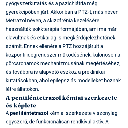
gyógyszerkutatás és a pszichiátria még
gyerekcipőben járt. Akkoriban a PTZ-t, más néven
Metrazol néven, a skizofrénia kezelésére
használták sokkterápia formájában, ami ma már
elavultnak és etikailag is megkérdőjelezhetőnek
számít. Ennek ellenére a PTZ hozzájárult a
központi idegrendszer működésének, különösen a
görcsrohamok mechanizmusának megértéséhez,
és továbbra is alapvető eszköz a preklinikai
kutatásokban, ahol epilepsziás modelleket hoznak
létre állatokon.
A pentiléntetrazol kémiai szerkezete
és képlete
A
pentiléntetrazol
kémiai szerkezete viszonylag
egyszerű, de funkcionálisan rendkívül aktív. A