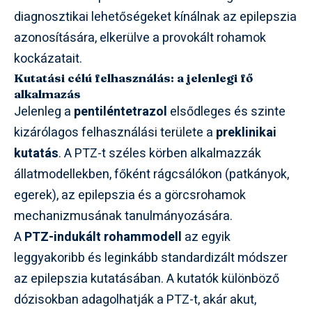
diagnosztikai lehetőségeket kínálnak az epilepszia
azonosítására, elkerülve a provokált rohamok
kockázatait.
Kutatási célú felhasználás: a jelenlegi fő
alkalmazás
Jelenleg a
pentiléntetrazol
elsődleges és szinte
kizárólagos felhasználási területe a
preklinikai
kutatás
. A PTZ-t széles körben alkalmazzák
állatmodellekben, főként rágcsálókon (patkányok,
egerek), az epilepszia és a görcsrohamok
mechanizmusának tanulmányozására.
A
PTZ-indukált rohammodell
az egyik
leggyakoribb és leginkább standardizált módszer
az epilepszia kutatásában. A kutatók különböző
dózisokban adagolhatják a PTZ-t, akár akut,