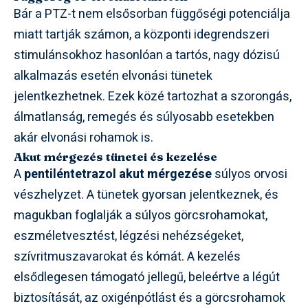
Bár a PTZ-t nem elsősorban függőségi potenciálja
miatt tartják számon, a központi idegrendszeri
stimulánsokhoz hasonlóan a tartós, nagy dózisú
alkalmazás esetén elvonási tünetek
jelentkezhetnek. Ezek közé tartozhat a szorongás,
álmatlanság, remegés és súlyosabb esetekben
akár elvonási rohamok is.
Akut mérgezés tünetei és kezelése
A
pentiléntetrazol akut mérgezése
súlyos orvosi
vészhelyzet. A tünetek gyorsan jelentkeznek, és
magukban foglalják a súlyos görcsrohamokat,
eszméletvesztést, légzési nehézségeket,
szívritmuszavarokat és kómát. A kezelés
elsődlegesen támogató jellegű, beleértve a légút
biztosítását, az oxigénpótlást és a görcsrohamok