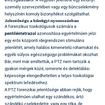
kivizsgálásakor. A vegyület jelenléte egy elhunyt
személy szervezetében vagy egy bűncselekmény
helyszínén komoly bizonyítékot szolgáltathat.
Jelentősége a bűnügyi nyomozásban
A forenzikus toxikológusok számára a
pentiléntetrazol
azonosítása egyértelműen jelzi
egy erős központi idegrendszeri stimuláns
jelenlétét, amely halálos kimenetelű rohamokat és
egyéb súlyos egészségügyi problémákat okozhat.
Bár, mint már említettük, a PTZ nem tartozik a
gyakori mérgek közé, ismerete és detektálási
képessége elengedhetetlen a teljes toxikológiai
spektrum lefedéséhez.
A PTZ forenzikai jelentősége abban rejlik, hogy
egyértelműen utalhat egy szándékos, ártó
szándékú cselekedetre, vagy egy ritka, de