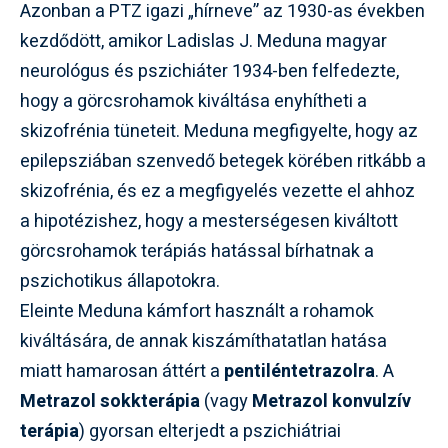
Azonban a PTZ igazi „hírneve” az 1930-as években
kezdődött, amikor Ladislas J. Meduna magyar
neurológus és pszichiáter 1934-ben felfedezte,
hogy a görcsrohamok kiváltása enyhítheti a
skizofrénia tüneteit. Meduna megfigyelte, hogy az
epilepsziában szenvedő betegek körében ritkább a
skizofrénia, és ez a megfigyelés vezette el ahhoz
a hipotézishez, hogy a mesterségesen kiváltott
görcsrohamok terápiás hatással bírhatnak a
pszichotikus állapotokra.
Eleinte Meduna kámfort használt a rohamok
kiváltására, de annak kiszámíthatatlan hatása
miatt hamarosan áttért a
pentiléntetrazolra
. A
Metrazol sokkterápia
(vagy
Metrazol konvulzív
terápia
) gyorsan elterjedt a pszichiátriai