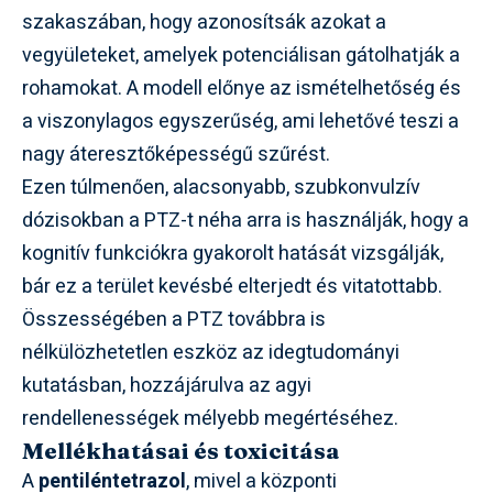
szakaszában, hogy azonosítsák azokat a
vegyületeket, amelyek potenciálisan gátolhatják a
rohamokat. A modell előnye az ismételhetőség és
a viszonylagos egyszerűség, ami lehetővé teszi a
nagy áteresztőképességű szűrést.
Ezen túlmenően, alacsonyabb, szubkonvulzív
dózisokban a PTZ-t néha arra is használják, hogy a
kognitív funkciókra gyakorolt hatását vizsgálják,
bár ez a terület kevésbé elterjedt és vitatottabb.
Összességében a PTZ továbbra is
nélkülözhetetlen eszköz az idegtudományi
kutatásban, hozzájárulva az agyi
rendellenességek mélyebb megértéséhez.
Mellékhatásai és toxicitása
A
pentiléntetrazol
, mivel a központi