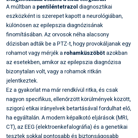
A múltban a
pentiléntetrazol
diagnosztikai
eszközként is szerepet kapott a neurológiában,
különösen az epilepszia diagnózisának
finomításában. Az orvosok néha alacsony
dózisban adták be a PTZ-t, hogy provokáljanak egy
rohamot vagy mérjék a
rohamküszöböt
azokban
az esetekben, amikor az epilepszia diagnózisa
bizonytalan volt, vagy a rohamok ritkán
jelentkeztek.
Ez a gyakorlat ma már rendkívül ritka, és csak
nagyon specifikus, ellenőrzött körülmények között,
szigorú etikai irányelvek betartásával fordulhat elő,
ha egyáltalán. A modern képalkotó eljárások (MRI,
CT), az EEG (elektroenkefalográfia) és a genetikai
tesztek sokkal pontosabb és biztonságosabb