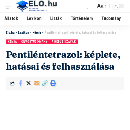
Aa
Állatok
Lexikon
Listák
Történelem
Tudomány
Elo.hu
>
Lexikon
>
Kémia
>
Pentiléntetrazol: képlete, hatásai és felhasználása
KÉMIA
ORVOSTUDOMÁNY
P BETŰS SZAVAK
Pentiléntetrazol: képlete,
hatásai és felhasználása