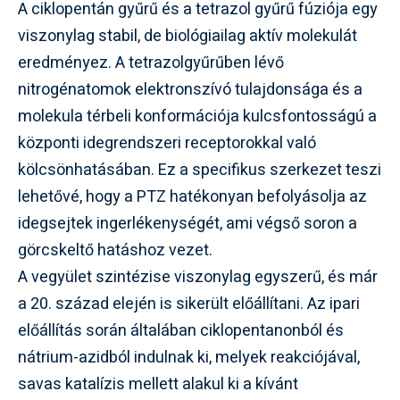
A ciklopentán gyűrű és a tetrazol gyűrű fúziója egy
viszonylag stabil, de biológiailag aktív molekulát
eredményez. A tetrazolgyűrűben lévő
nitrogénatomok elektronszívó tulajdonsága és a
molekula térbeli konformációja kulcsfontosságú a
központi idegrendszeri receptorokkal való
kölcsönhatásában. Ez a specifikus szerkezet teszi
lehetővé, hogy a PTZ hatékonyan befolyásolja az
idegsejtek ingerlékenységét, ami végső soron a
görcskeltő hatáshoz vezet.
A vegyület szintézise viszonylag egyszerű, és már
a 20. század elején is sikerült előállítani. Az ipari
előállítás során általában ciklopentanonból és
nátrium-azidból indulnak ki, melyek reakciójával,
savas katalízis mellett alakul ki a kívánt