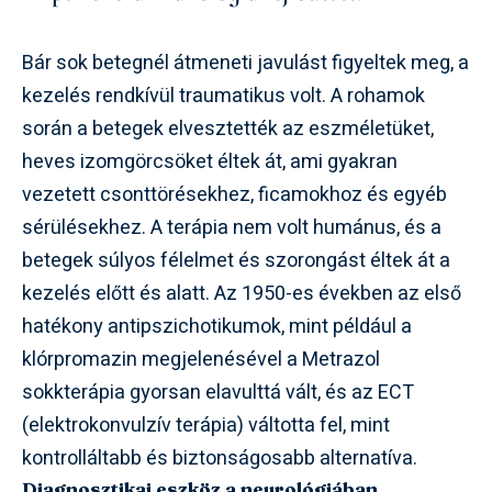
Bár sok betegnél átmeneti javulást figyeltek meg, a
kezelés rendkívül traumatikus volt. A rohamok
során a betegek elvesztették az eszméletüket,
heves izomgörcsöket éltek át, ami gyakran
vezetett csonttörésekhez, ficamokhoz és egyéb
sérülésekhez. A terápia nem volt humánus, és a
betegek súlyos félelmet és szorongást éltek át a
kezelés előtt és alatt. Az 1950-es években az első
hatékony antipszichotikumok, mint például a
klórpromazin megjelenésével a Metrazol
sokkterápia gyorsan elavulttá vált, és az ECT
(elektrokonvulzív terápia) váltotta fel, mint
kontrolláltabb és biztonságosabb alternatíva.
Diagnosztikai eszköz a neurológiában