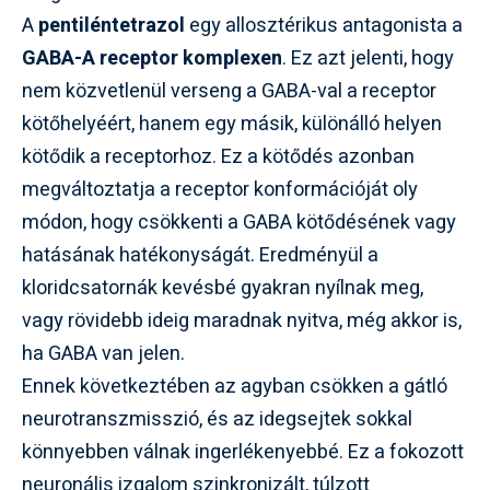
A
pentiléntetrazol
egy allosztérikus antagonista a
GABA-A receptor komplexen
. Ez azt jelenti, hogy
nem közvetlenül verseng a GABA-val a receptor
kötőhelyéért, hanem egy másik, különálló helyen
kötődik a receptorhoz. Ez a kötődés azonban
megváltoztatja a receptor konformációját oly
módon, hogy csökkenti a GABA kötődésének vagy
hatásának hatékonyságát. Eredményül a
kloridcsatornák kevésbé gyakran nyílnak meg,
vagy rövidebb ideig maradnak nyitva, még akkor is,
ha GABA van jelen.
Ennek következtében az agyban csökken a gátló
neurotranszmisszió, és az idegsejtek sokkal
könnyebben válnak ingerlékenyebbé. Ez a fokozott
neuronális izgalom szinkronizált, túlzott