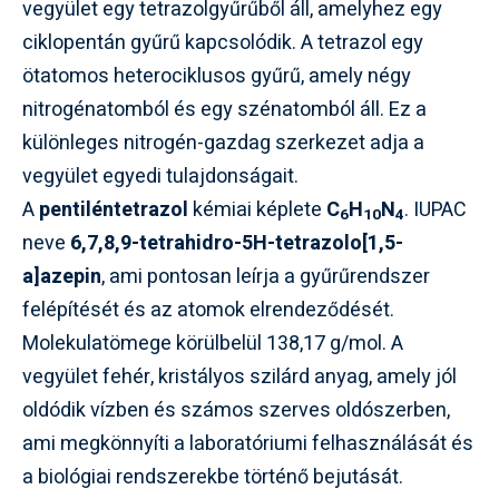
vegyület egy tetrazolgyűrűből áll, amelyhez egy
ciklopentán gyűrű kapcsolódik. A tetrazol egy
ötatomos heterociklusos gyűrű, amely négy
nitrogénatomból és egy szénatomból áll. Ez a
különleges nitrogén-gazdag szerkezet adja a
vegyület egyedi tulajdonságait.
A
pentiléntetrazol
kémiai képlete
C
H
N
. IUPAC
6
10
4
neve
6,7,8,9-tetrahidro-5H-tetrazolo[1,5-
a]azepin
, ami pontosan leírja a gyűrűrendszer
felépítését és az atomok elrendeződését.
Molekulatömege körülbelül 138,17 g/mol. A
vegyület fehér, kristályos szilárd anyag, amely jól
oldódik vízben és számos szerves oldószerben,
ami megkönnyíti a laboratóriumi felhasználását és
a biológiai rendszerekbe történő bejutását.