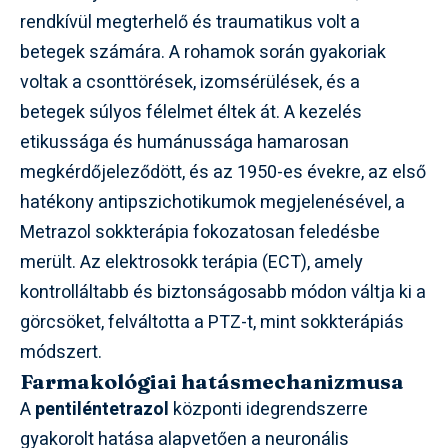
rendkívül megterhelő és traumatikus volt a
betegek számára. A rohamok során gyakoriak
voltak a csonttörések, izomsérülések, és a
betegek súlyos félelmet éltek át. A kezelés
etikussága és humánussága hamarosan
megkérdőjeleződött, és az 1950-es évekre, az első
hatékony antipszichotikumok megjelenésével, a
Metrazol sokkterápia fokozatosan feledésbe
merült. Az elektrosokk terápia (ECT), amely
kontrolláltabb és biztonságosabb módon váltja ki a
görcsöket, felváltotta a PTZ-t, mint sokkterápiás
módszert.
Farmakológiai hatásmechanizmusa
A
pentiléntetrazol
központi idegrendszerre
gyakorolt hatása alapvetően a neuronális