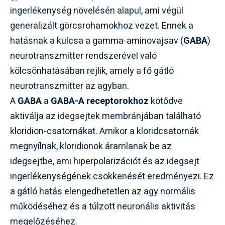
ingerlékenység növelésén alapul, ami végül
generalizált görcsrohamokhoz vezet. Ennek a
hatásnak a kulcsa a gamma-aminovajsav (
GABA
)
neurotranszmitter rendszerével való
kölcsönhatásában rejlik, amely a fő gátló
neurotranszmitter az agyban.
A
GABA
a
GABA-A receptorokhoz
kötődve
aktiválja az idegsejtek membránjában található
kloridion-csatornákat. Amikor a kloridcsatornák
megnyílnak, kloridionok áramlanak be az
idegsejtbe, ami hiperpolarizációt és az idegsejt
ingerlékenységének csökkenését eredményezi. Ez
a gátló hatás elengedhetetlen az agy normális
működéséhez és a túlzott neuronális aktivitás
megelőzéséhez.