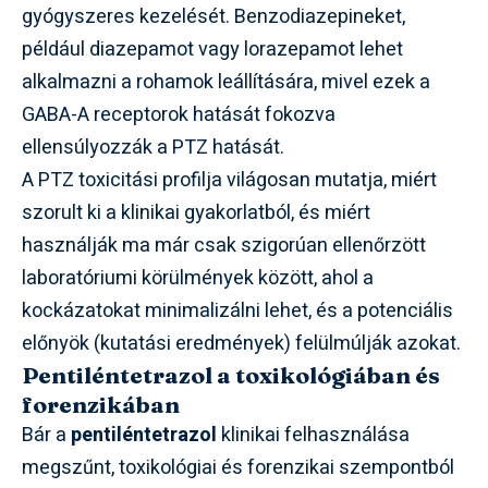
gyógyszeres kezelését. Benzodiazepineket,
például diazepamot vagy lorazepamot lehet
alkalmazni a rohamok leállítására, mivel ezek a
GABA-A receptorok hatását fokozva
ellensúlyozzák a PTZ hatását.
A PTZ toxicitási profilja világosan mutatja, miért
szorult ki a klinikai gyakorlatból, és miért
használják ma már csak szigorúan ellenőrzött
laboratóriumi körülmények között, ahol a
kockázatokat minimalizálni lehet, és a potenciális
előnyök (kutatási eredmények) felülmúlják azokat.
Pentiléntetrazol a toxikológiában és
forenzikában
Bár a
pentiléntetrazol
klinikai felhasználása
megszűnt, toxikológiai és forenzikai szempontból