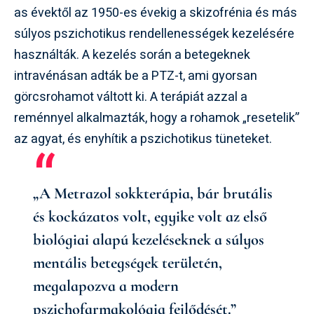
as évektől az 1950-es évekig a skizofrénia és más
súlyos pszichotikus rendellenességek kezelésére
használták. A kezelés során a betegeknek
intravénásan adták be a PTZ-t, ami gyorsan
görcsrohamot váltott ki. A terápiát azzal a
reménnyel alkalmazták, hogy a rohamok „resetelik”
az agyat, és enyhítik a pszichotikus tüneteket.
„A Metrazol sokkterápia, bár brutális
és kockázatos volt, egyike volt az első
biológiai alapú kezeléseknek a súlyos
mentális betegségek területén,
megalapozva a modern
pszichofarmakológia fejlődését.”