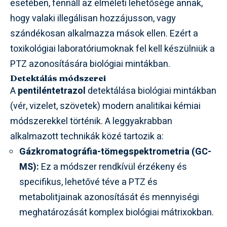
esetében, fennáll az elméleti lehetősége annak,
hogy valaki illegálisan hozzájusson, vagy
szándékosan alkalmazza mások ellen. Ezért a
toxikológiai laboratóriumoknak fel kell készülniük a
PTZ azonosítására biológiai mintákban.
Detektálás módszerei
A
pentiléntetrazol
detektálása biológiai mintákban
(vér, vizelet, szövetek) modern analitikai kémiai
módszerekkel történik. A leggyakrabban
alkalmazott technikák közé tartozik a:
Gázkromatográfia-tömegspektrometria (GC-
MS):
Ez a módszer rendkívül érzékeny és
specifikus, lehetővé téve a PTZ és
metabolitjainak azonosítását és mennyiségi
meghatározását komplex biológiai mátrixokban.