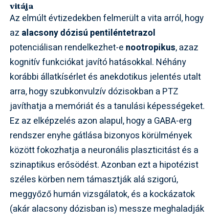
vitája
Az elmúlt évtizedekben felmerült a vita arról, hogy
az
alacsony dózisú pentiléntetrazol
potenciálisan rendelkezhet-e
nootropikus
, azaz
kognitív funkciókat javító hatásokkal. Néhány
korábbi állatkísérlet és anekdotikus jelentés utalt
arra, hogy szubkonvulzív dózisokban a PTZ
javíthatja a memóriát és a tanulási képességeket.
Ez az elképzelés azon alapul, hogy a GABA-erg
rendszer enyhe gátlása bizonyos körülmények
között fokozhatja a neuronális plaszticitást és a
szinaptikus erősödést. Azonban ezt a hipotézist
széles körben nem támasztják alá szigorú,
meggyőző humán vizsgálatok, és a kockázatok
(akár alacsony dózisban is) messze meghaladják