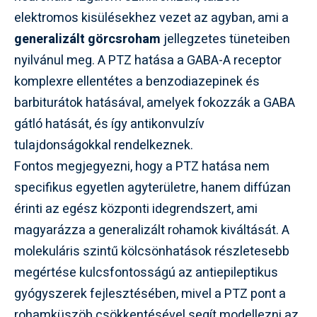
elektromos kisülésekhez vezet az agyban, ami a
generalizált görcsroham
jellegzetes tüneteiben
nyilvánul meg. A PTZ hatása a GABA-A receptor
komplexre ellentétes a benzodiazepinek és
barbiturátok hatásával, amelyek fokozzák a GABA
gátló hatását, és így antikonvulzív
tulajdonságokkal rendelkeznek.
Fontos megjegyezni, hogy a PTZ hatása nem
specifikus egyetlen agyterületre, hanem diffúzan
érinti az egész központi idegrendszert, ami
magyarázza a generalizált rohamok kiváltását. A
molekuláris szintű kölcsönhatások részletesebb
megértése kulcsfontosságú az antiepileptikus
gyógyszerek fejlesztésében, mivel a PTZ pont a
rohamküszöb csökkentésével segít modellezni az