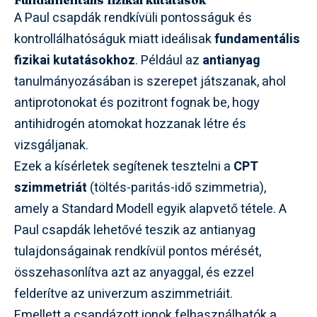
A Paul csapdák rendkívüli pontosságuk és
kontrollálhatóságuk miatt ideálisak
fundamentális
fizikai kutatásokhoz
. Például az
antianyag
tanulmányozásában is szerepet játszanak, ahol
antiprotonokat és pozitront fognak be, hogy
antihidrogén atomokat hozzanak létre és
vizsgáljanak.
Ezek a kísérletek segítenek tesztelni a
CPT
szimmetriát
(töltés-paritás-idő szimmetria),
amely a Standard Modell egyik alapvető tétele. A
Paul csapdák lehetővé teszik az antianyag
tulajdonságainak rendkívül pontos mérését,
összehasonlítva azt az anyaggal, és ezzel
felderítve az univerzum aszimmetriáit.
Emellett a csapdázott ionok felhasználhatók a