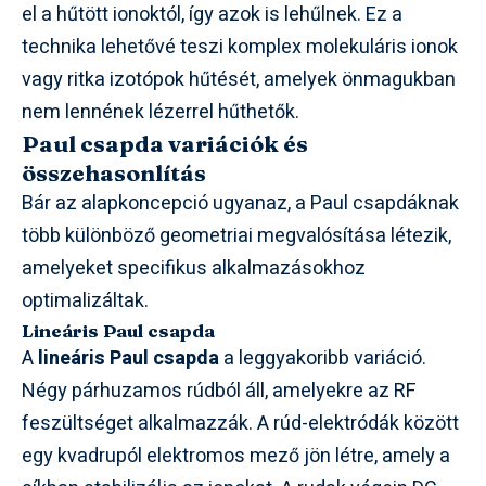
el a hűtött ionoktól, így azok is lehűlnek. Ez a
technika lehetővé teszi komplex molekuláris ionok
vagy ritka izotópok hűtését, amelyek önmagukban
nem lennének lézerrel hűthetők.
Paul csapda variációk és
összehasonlítás
Bár az alapkoncepció ugyanaz, a Paul csapdáknak
több különböző geometriai megvalósítása létezik,
amelyeket specifikus alkalmazásokhoz
optimalizáltak.
Lineáris Paul csapda
A
lineáris Paul csapda
a leggyakoribb variáció.
Négy párhuzamos rúdból áll, amelyekre az RF
feszültséget alkalmazzák. A rúd-elektródák között
egy kvadrupól elektromos mező jön létre, amely a