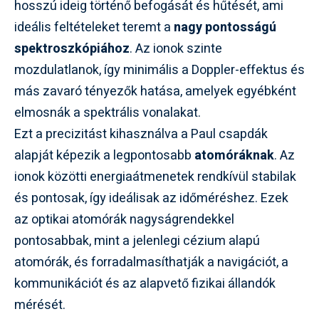
hosszú ideig történő befogását és hűtését, ami
ideális feltételeket teremt a
nagy pontosságú
spektroszkópiához
. Az ionok szinte
mozdulatlanok, így minimális a Doppler-effektus és
más zavaró tényezők hatása, amelyek egyébként
elmosnák a spektrális vonalakat.
Ezt a precizitást kihasználva a Paul csapdák
alapját képezik a legpontosabb
atomóráknak
. Az
ionok közötti energiaátmenetek rendkívül stabilak
és pontosak, így ideálisak az időméréshez. Ezek
az optikai atomórák nagyságrendekkel
pontosabbak, mint a jelenlegi cézium alapú
atomórák, és forradalmasíthatják a navigációt, a
kommunikációt és az alapvető fizikai állandók
mérését.