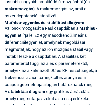
lassabb, nagyobb amplitúdójú mozgásból (ún.
makromozgás
). A makromozgás az, amit a
pszeudopotenciál stabilizál.
Mathieu-egyenlet és stabilitási diagram
Az ionok mozgását a Paul csapdában a
Mathieu-
egyenlet
írja le. Ez egy másodrendű, lineáris
differenciálegyenlet, amelynek megoldásai
megmutatják, hogy az ion mozgása stabil vagy
instabil lesz-e a csapdában. A stabilitás két
paramétertől függ: az
a
és
q
paraméterektől,
amelyek az alkalmazott DC és RF feszültségek, a
frekvencia, az ion tömeg/töltés aránya és a
csapda geometriája alapján határozhatók meg.
A
stabilitási diagram
egy grafikus ábrázolás,
amely megmutatja azokat az
a
és
q
értékeket,