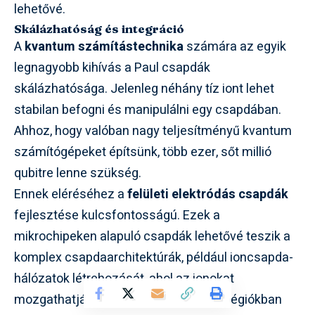
lehetővé.
Skálázhatóság és integráció
A
kvantum számítástechnika
számára az egyik
legnagyobb kihívás a Paul csapdák
skálázhatósága. Jelenleg néhány tíz iont lehet
stabilan befogni és manipulálni egy csapdában.
Ahhoz, hogy valóban nagy teljesítményű kvantum
számítógépeket építsünk, több ezer, sőt millió
qubitre lenne szükség.
Ennek eléréséhez a
felületi elektródás csapdák
fejlesztése kulcsfontosságú. Ezek a
mikrochipeken alapuló csapdák lehetővé teszik a
komplex csapdaarchitektúrák, például ioncsapda-
hálózatok létrehozását, ahol az ionokat
mozgathatják a chipen, és különböző régiókban