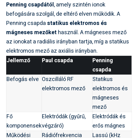
Penning csapdától
, amely szintén ionok
befogására szolgál, de eltérő elven működik. A
Penning csapda
statikus elektromos és
mágneses mezőket
használ. A mágneses mező
az ionokat a radiális irányban tartja, míg a statikus
elektromos mező az axiális irányban.
Jellemző
Paul csapda
Penning
csapda
Befogás elve
Oszcilláló RF
Statikus
elektromos mező
elektromos és
mágneses
mező
Fő
Elektródák (gyűrű,
Elektródák és
komponensek
végzáró)
erős mágnes
Működési
Rádiófrekvencia
Lassú (kHz