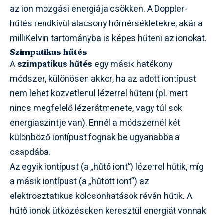
az ion mozgási energiája csökken. A Doppler-
hűtés rendkívül alacsony hőmérsékletekre, akár a
milliKelvin tartományba is képes hűteni az ionokat.
Szimpatikus hűtés
A
szimpatikus hűtés
egy másik hatékony
módszer, különösen akkor, ha az adott iontípust
nem lehet közvetlenül lézerrel hűteni (pl. mert
nincs megfelelő lézerátmenete, vagy túl sok
energiaszintje van). Ennél a módszernél két
különböző iontípust fognak be ugyanabba a
csapdába.
Az egyik iontípust (a „hűtő iont”) lézerrel hűtik, míg
a másik iontípust (a „hűtött iont”) az
elektrosztatikus kölcsönhatások révén hűtik. A
hűtő ionok ütközéseken keresztül energiát vonnak