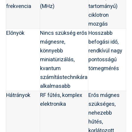
frekvencia
(MHz)
tartományú)
ciklotron
mozgás
Előnyök
Nincs szükség erős
Hosszabb
mágnesre,
befogási idő,
könnyebb
rendkívül nagy
miniatürizálás,
pontosságú
kvantum
tömegmérés
számítástechnikára
alkalmasabb
Hátrányok
RF fűtés, komplex
Erős mágnes
elektronika
szükséges,
nehezebb
hűtés,
korlátozott