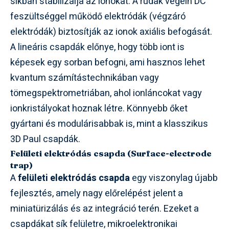
síkban stabilizálja az ionokat. A rudak végein DC
feszültséggel működő elektródák (végzáró
elektródák) biztosítják az ionok axiális befogását.
A lineáris csapdák előnye, hogy több iont is
képesek egy sorban befogni, ami hasznos lehet
kvantum számítástechnikában vagy
tömegspektrometriában, ahol ionláncokat vagy
ionkristályokat hoznak létre. Könnyebb őket
gyártani és modulárisabbak is, mint a klasszikus
3D Paul csapdák.
Felületi elektródás csapda (Surface-electrode
trap)
A
felületi elektródás csapda
egy viszonylag újabb
fejlesztés, amely nagy előrelépést jelent a
miniatürizálás és az integráció terén. Ezeket a
csapdákat sík felületre, mikroelektronikai