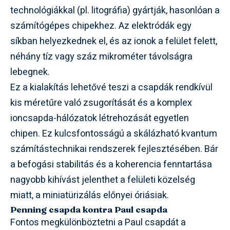
technológiákkal (pl. litográfia) gyártják, hasonlóan a
számítógépes chipekhez. Az elektródák egy
síkban helyezkednek el, és az ionok a felület felett,
néhány tíz vagy száz mikrométer távolságra
lebegnek.
Ez a kialakítás lehetővé teszi a csapdák rendkívül
kis méretűre való zsugorítását és a komplex
ioncsapda-hálózatok létrehozását egyetlen
chipen. Ez kulcsfontosságú a skálázható kvantum
számítástechnikai rendszerek fejlesztésében. Bár
a befogási stabilitás és a koherencia fenntartása
nagyobb kihívást jelenthet a felületi közelség
miatt, a miniatürizálás előnyei óriásiak.
Penning csapda kontra Paul csapda
Fontos megkülönböztetni a Paul csapdát a