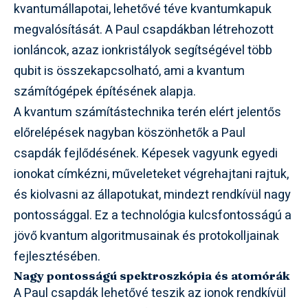
kvantumállapotai, lehetővé téve kvantumkapuk
megvalósítását. A Paul csapdákban létrehozott
ionláncok, azaz ionkristályok segítségével több
qubit is összekapcsolható, ami a kvantum
számítógépek építésének alapja.
A kvantum számítástechnika terén elért jelentős
előrelépések nagyban köszönhetők a Paul
csapdák fejlődésének. Képesek vagyunk egyedi
ionokat címkézni, műveleteket végrehajtani rajtuk,
és kiolvasni az állapotukat, mindezt rendkívül nagy
pontossággal. Ez a technológia kulcsfontosságú a
jövő kvantum algoritmusainak és protokolljainak
fejlesztésében.
Nagy pontosságú spektroszkópia és atomórák
A Paul csapdák lehetővé teszik az ionok rendkívül