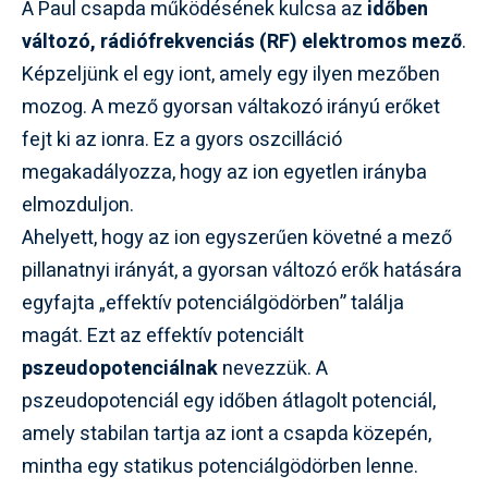
A Paul csapda működésének kulcsa az
időben
változó, rádiófrekvenciás (RF) elektromos mező
.
Képzeljünk el egy iont, amely egy ilyen mezőben
mozog. A mező gyorsan váltakozó irányú erőket
fejt ki az ionra. Ez a gyors oszcilláció
megakadályozza, hogy az ion egyetlen irányba
elmozduljon.
Ahelyett, hogy az ion egyszerűen követné a mező
pillanatnyi irányát, a gyorsan változó erők hatására
egyfajta „effektív potenciálgödörben” találja
magát. Ezt az effektív potenciált
pszeudopotenciálnak
nevezzük. A
pszeudopotenciál egy időben átlagolt potenciál,
amely stabilan tartja az iont a csapda közepén,
mintha egy statikus potenciálgödörben lenne.