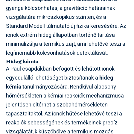
gyenge kölcsönhatás, a gravitáció hatásainak
vizsgálatára mikroszkopikus szinten, és a
Standard Modell túlmutató új fizika keresésére. Az
ionok extrém hideg állapotban történő tartása
minimalizálja a termikus zajt, ami lehetővé teszi a
legfinomabb kölcsönhatások detektálását.
Hideg kémia
A Paul csapdákban befogott és lehűtött ionok
egyedülálló lehetőséget biztosítanak a
hideg
kémia
tanulmányozására. Rendkívül alacsony
hőmérsékleten a kémiai reakciók mechanizmusa
jelentősen eltérhet a szobahőmérsékleten
tapasztaltaktól. Az ionok hűtése lehetővé teszi a
reakciók sebességének és termékeinek precíz
vizsgálatát, kiküszöbölve a termikus mozgás