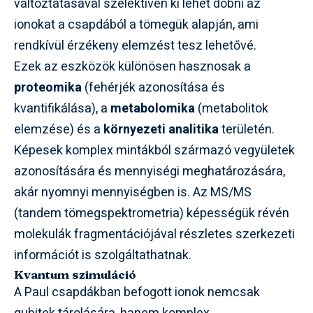
változtatásával szelektíven ki lehet dobni az
ionokat a csapdából a tömegük alapján, ami
rendkívül érzékeny elemzést tesz lehetővé.
Ezek az eszközök különösen hasznosak a
proteomika
(fehérjék azonosítása és
kvantifikálása), a
metabolomika
(metabolitok
elemzése) és a
környezeti analitika
területén.
Képesek komplex mintákból származó vegyületek
azonosítására és mennyiségi meghatározására,
akár nyomnyi mennyiségben is. Az MS/MS
(tandem tömegspektrometria) képességük révén
molekulák fragmentációjával részletes szerkezeti
információt is szolgáltathatnak.
Kvantum szimuláció
A Paul csapdákban befogott ionok nemcsak