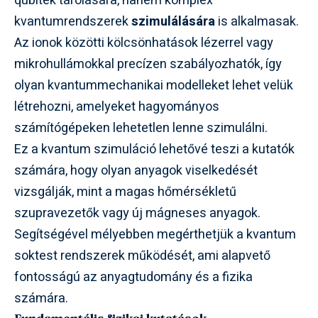
qubitek tárolására, hanem komplex
kvantumrendszerek
szimulálására
is alkalmasak.
Az ionok közötti kölcsönhatások lézerrel vagy
mikrohullámokkal precízen szabályozhatók, így
olyan kvantummechanikai modelleket lehet velük
létrehozni, amelyeket hagyományos
számítógépeken lehetetlen lenne szimulálni.
Ez a kvantum szimuláció lehetővé teszi a kutatók
számára, hogy olyan anyagok viselkedését
vizsgálják, mint a magas hőmérsékletű
szupravezetők vagy új mágneses anyagok.
Segítségével mélyebben megérthetjük a kvantum
soktest rendszerek működését, ami alapvető
fontosságú az anyagtudomány és a fizika
számára.
Fundamentális fizikai kutatások