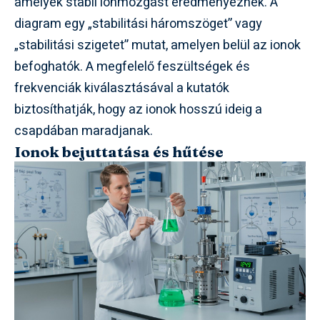
amelyek stabil ionmozgást eredményeznek. A
diagram egy „stabilitási háromszöget” vagy
„stabilitási szigetet” mutat, amelyen belül az ionok
befoghatók. A megfelelő feszültségek és
frekvenciák kiválasztásával a kutatók
biztosíthatják, hogy az ionok hosszú ideig a
csapdában maradjanak.
Ionok bejuttatása és hűtése