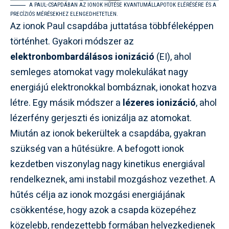
A PAUL-CSAPDÁBAN AZ IONOK HŰTÉSE KVANTUMÁLLAPOTOK ELÉRÉSÉRE ÉS A
PRECÍZIÓS MÉRÉSEKHEZ ELENGEDHETETLEN.
Az ionok Paul csapdába juttatása többféleképpen
történhet. Gyakori módszer az
elektronbombardálásos ionizáció
(EI), ahol
semleges atomokat vagy molekulákat nagy
energiájú elektronokkal bombáznak, ionokat hozva
létre. Egy másik módszer a
lézeres ionizáció
, ahol
lézerfény gerjeszti és ionizálja az atomokat.
Miután az ionok bekerültek a csapdába, gyakran
szükség van a hűtésükre. A befogott ionok
kezdetben viszonylag nagy kinetikus energiával
rendelkeznek, ami instabil mozgáshoz vezethet. A
hűtés célja az ionok mozgási energiájának
csökkentése, hogy azok a csapda közepéhez
közelebb, rendezettebb formában helyezkedjenek