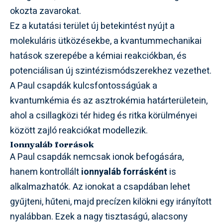
okozta zavarokat.
Ez a kutatási terület új betekintést nyújt a
molekuláris ütközésekbe, a kvantummechanikai
hatások szerepébe a kémiai reakciókban, és
potenciálisan új szintézismódszerekhez vezethet.
A Paul csapdák kulcsfontosságúak a
kvantumkémia és az asztrokémia határterületein,
ahol a csillagközi tér hideg és ritka körülményei
között zajló reakciókat modellezik.
Ionnyaláb források
A Paul csapdák nemcsak ionok befogására,
hanem kontrollált
ionnyaláb forrásként
is
alkalmazhatók. Az ionokat a csapdában lehet
gyűjteni, hűteni, majd precízen kilökni egy irányított
nyalábban. Ezek a nagy tisztaságú, alacsony