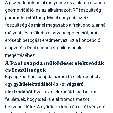
A pszeudopotenciál mélysége és alakja a csapda
geometriájától és az alkalmazott RF feszültség
paramétereitől függ. Minél nagyobb az RF
feszültség és minél magasabb a frekvencia, annál
mélyebb és szűkebb a pszeudopotenciál, ami
erősebb befogást eredményez. Ez a koncepció
alapvető a Paul csapda stabilitásának
megértéséhez.
A Paul csapda működése: elektródák
és feszültségek
Egy tipikus Paul csapda három fő elektródából áll:
egy
gyűrűelektródából
és két
végzáró
elektródából
. Ezek az elektródák hiperbolikus
felületűek, hogy ideális elektromos mezőt
hozzanak létre. A gyűrűelektróda és a két végzáró