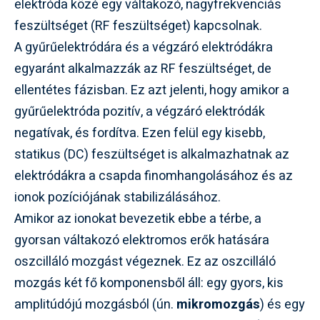
elektróda közé egy váltakozó, nagyfrekvenciás
feszültséget (RF feszültséget) kapcsolnak.
A gyűrűelektródára és a végzáró elektródákra
egyaránt alkalmazzák az RF feszültséget, de
ellentétes fázisban. Ez azt jelenti, hogy amikor a
gyűrűelektróda pozitív, a végzáró elektródák
negatívak, és fordítva. Ezen felül egy kisebb,
statikus (DC) feszültséget is alkalmazhatnak az
elektródákra a csapda finomhangolásához és az
ionok pozíciójának stabilizálásához.
Amikor az ionokat bevezetik ebbe a térbe, a
gyorsan váltakozó elektromos erők hatására
oszcilláló mozgást végeznek. Ez az oszcilláló
mozgás két fő komponensből áll: egy gyors, kis
amplitúdójú mozgásból (ún.
mikromozgás
) és egy