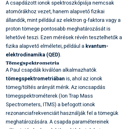
A csapdázott ionok spektroszkópiája nemcsak
atomórákhoz vezet, hanem alapvető fizikai
állandók, mint például az elektron
g
-faktora vagy a
proton tömege pontosabb meghatározását is
lehetővé teszi. Ezen mérések révén tesztelhetők a
fizika alapvető elméletei, például a
kvantum-
elektrodinamika (QED)
.
Tömegspektrometria
A Paul csapdák kiválóan alkalmazhatók
tömegspektrometriában
is, ahol az ionok
tömeg/töltés arányát mérik. Az ioncsapdás
tömegspektrométerek (Ion Trap Mass
Spectrometers, ITMS) a befogott ionok
rezonanciafrekvenciáit használják fel a tömegük
meghatározására. A csapda paramétereinek