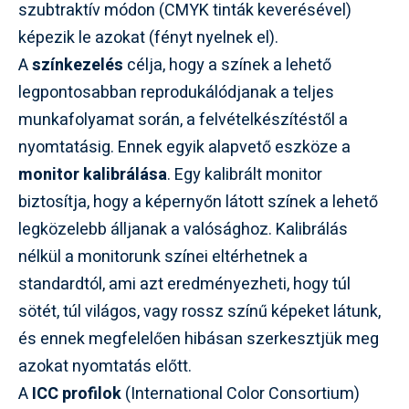
szubtraktív módon (CMYK tinták keverésével)
képezik le azokat (fényt nyelnek el).
A
színkezelés
célja, hogy a színek a lehető
legpontosabban reprodukálódjanak a teljes
munkafolyamat során, a felvételkészítéstől a
nyomtatásig. Ennek egyik alapvető eszköze a
monitor kalibrálása
. Egy kalibrált monitor
biztosítja, hogy a képernyőn látott színek a lehető
legközelebb álljanak a valósághoz. Kalibrálás
nélkül a monitorunk színei eltérhetnek a
standardtól, ami azt eredményezheti, hogy túl
sötét, túl világos, vagy rossz színű képeket látunk,
és ennek megfelelően hibásan szerkesztjük meg
azokat nyomtatás előtt.
A
ICC profilok
(International Color Consortium)