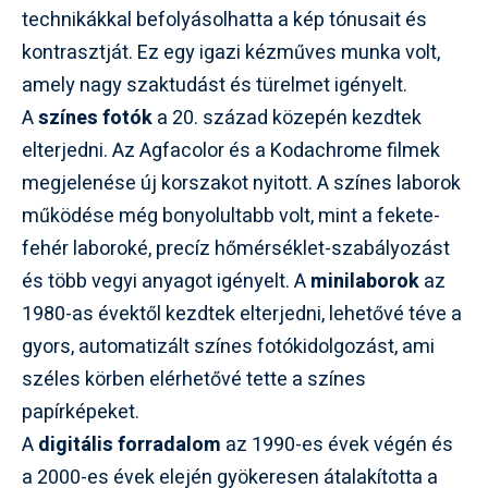
technikákkal befolyásolhatta a kép tónusait és
kontrasztját. Ez egy igazi kézműves munka volt,
amely nagy szaktudást és türelmet igényelt.
A
színes fotók
a 20. század közepén kezdtek
elterjedni. Az Agfacolor és a Kodachrome filmek
megjelenése új korszakot nyitott. A színes laborok
működése még bonyolultabb volt, mint a fekete-
fehér laboroké, precíz hőmérséklet-szabályozást
és több vegyi anyagot igényelt. A
minilaborok
az
1980-as évektől kezdtek elterjedni, lehetővé téve a
gyors, automatizált színes fotókidolgozást, ami
széles körben elérhetővé tette a színes
papírképeket.
A
digitális forradalom
az 1990-es évek végén és
a 2000-es évek elején gyökeresen átalakította a