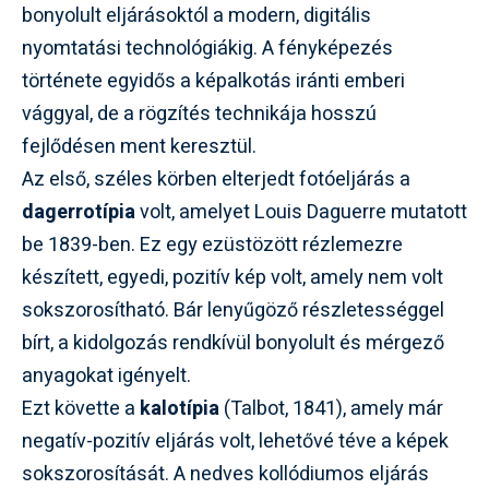
bonyolult eljárásoktól a modern, digitális
nyomtatási technológiákig. A fényképezés
története egyidős a képalkotás iránti emberi
vággyal, de a rögzítés technikája hosszú
fejlődésen ment keresztül.
Az első, széles körben elterjedt fotóeljárás a
dagerrotípia
volt, amelyet Louis Daguerre mutatott
be 1839-ben. Ez egy ezüstözött rézlemezre
készített, egyedi, pozitív kép volt, amely nem volt
sokszorosítható. Bár lenyűgöző részletességgel
bírt, a kidolgozás rendkívül bonyolult és mérgező
anyagokat igényelt.
Ezt követte a
kalotípia
(Talbot, 1841), amely már
negatív-pozitív eljárás volt, lehetővé téve a képek
sokszorosítását. A nedves kollódiumos eljárás