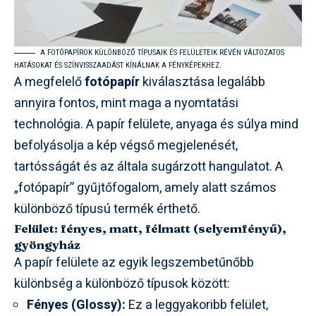
A FOTÓPAPÍROK KÜLÖNBÖZŐ TÍPUSAIK ÉS FELÜLETEIK RÉVÉN VÁLTOZATOS
HATÁSOKAT ÉS SZÍNVISSZAADÁST KÍNÁLNAK A FÉNYKÉPEKHEZ.
A megfelelő
fotópapír
kiválasztása legalább
annyira fontos, mint maga a nyomtatási
technológia. A papír felülete, anyaga és súlya mind
befolyásolja a kép végső megjelenését,
tartósságát és az általa sugárzott hangulatot. A
„fotópapír” gyűjtőfogalom, amely alatt számos
különböző típusú termék érthető.
Felület: fényes, matt, félmatt (selyemfényű),
gyöngyház
A papír felülete az egyik legszembetűnőbb
különbség a különböző típusok között:
Fényes (Glossy):
Ez a leggyakoribb felület,