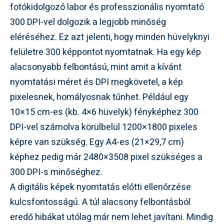
fotókidolgozó labor és professzionális nyomtató
300 DPI-vel dolgozik a legjobb minőség
eléréséhez. Ez azt jelenti, hogy minden hüvelyknyi
felületre 300 képpontot nyomtatnak. Ha egy kép
alacsonyabb felbontású, mint amit a kívánt
nyomtatási méret és DPI megkövetel, a kép
pixelesnek, homályosnak tűnhet. Például egy
10×15 cm-es (kb. 4×6 hüvelyk) fényképhez 300
DPI-vel számolva körülbelül 1200×1800 pixeles
képre van szükség. Egy A4-es (21×29,7 cm)
képhez pedig már 2480×3508 pixel szükséges a
300 DPI-s minőséghez.
A digitális képek nyomtatás előtti ellenőrzése
kulcsfontosságú. A túl alacsony felbontásból
eredő hibákat utólag már nem lehet javítani. Mindig