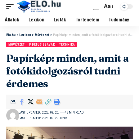
Aa
Állatok
Lexikon
Listák
Történelem
Tudomány
Elo.hu
>
Lexikon
>
Művészet
>
Papírkép: minden, amit a fotókidolgozásról tudni érdemes
MŰVÉSZET
P BETŰS SZAVAK
TECHNIKA
Papírkép: minden, amit a
fotókidolgozásról tudni
érdemes
LAST UPDATED: 2025. 09. 20.
46 MIN READ
LAST UPDATED: 2025. 09. 20. 05:07