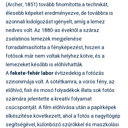
(Archer, 1851) tovább finomította a technikát,
élesebb képeket eredményezve, de továbbra is
azonnali kidolgozást igényelt, amíg a lemez
nedves volt. Az 1880-as évektől a száraz
zselatinos lemezek megjelenése
forradalmasította a fényképezést, hiszen a
fotósok már nem voltak helyhez kötve, és a
lemezeket később is előhívhatták.
A
fekete-fehér labor
évtizedekig a fotózás
szinonimája volt. A sötétkamra, a vörös fény, az
előhívó, fixír és mosó folyadékok illata sok fotós
számára jelentette a kreatív folyamat
csúcspontját. A film előhívása után a papírképek
elkészítése következett, ahol a fotós a nagyítógép
segítségével, különböző szűrőkkel és maszkolási