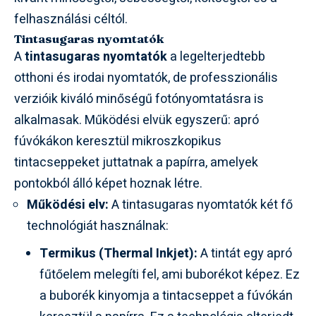
felhasználási céltól.
Tintasugaras nyomtatók
A
tintasugaras nyomtatók
a legelterjedtebb
otthoni és irodai nyomtatók, de professzionális
verzióik kiváló minőségű fotónyomtatásra is
alkalmasak. Működési elvük egyszerű: apró
fúvókákon keresztül mikroszkopikus
tintacseppeket juttatnak a papírra, amelyek
pontokból álló képet hoznak létre.
Működési elv:
A tintasugaras nyomtatók két fő
technológiát használnak:
Termikus (Thermal Inkjet):
A tintát egy apró
fűtőelem melegíti fel, ami buborékot képez. Ez
a buborék kinyomja a tintacseppet a fúvókán