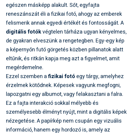
egészen másképp alakult. Sőt, egyfajta
reneszánszát éli a fizikai fotó, ahogy az emberek
felismerik annak egyedi értékét és fontosságát. A
digitális fotók
végtelen tárháza ugyan kényelmes,
de gyakran elveszünk a rengetegben. Egy-egy kép
a képernyőn futó görgetés közben pillanatok alatt
eltűnik, és ritkán kapja meg azt a figyelmet, amit
megérdemelne.
Ezzel szemben a
fizikai fotó
egy tárgy, amelyhez
érzelmek kötődnek. Képesek vagyunk megfogni,
lapozgatni egy albumot, vagy felakasztani a falra.
Ez a fajta interakció sokkal mélyebb és
személyesebb élményt nyújt, mint a digitális képek
nézegetése. A papírkép nem csupán egy vizuális
információ, hanem egy hordozó is, amely az