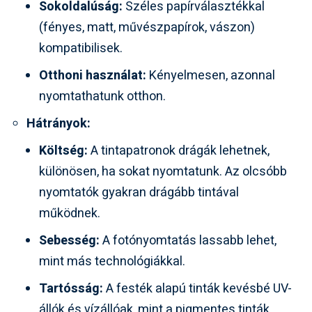
Sokoldalúság:
Széles papírválasztékkal
(fényes, matt, művészpapírok, vászon)
kompatibilisek.
Otthoni használat:
Kényelmesen, azonnal
nyomtathatunk otthon.
Hátrányok:
Költség:
A tintapatronok drágák lehetnek,
különösen, ha sokat nyomtatunk. Az olcsóbb
nyomtatók gyakran drágább tintával
működnek.
Sebesség:
A fotónyomtatás lassabb lehet,
mint más technológiákkal.
Tartósság:
A festék alapú tinták kevésbé UV-
állók és vízállóak, mint a pigmentes tinták.