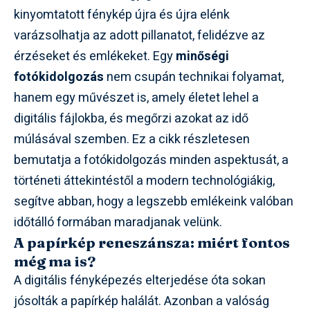
kinyomtatott fénykép újra és újra elénk
varázsolhatja az adott pillanatot, felidézve az
érzéseket és emlékeket. Egy
minőségi
fotókidolgozás
nem csupán technikai folyamat,
hanem egy művészet is, amely életet lehel a
digitális fájlokba, és megőrzi azokat az idő
múlásával szemben. Ez a cikk részletesen
bemutatja a fotókidolgozás minden aspektusát, a
történeti áttekintéstől a modern technológiákig,
segítve abban, hogy a legszebb emlékeink valóban
időtálló formában maradjanak velünk.
A papírkép reneszánsza: miért fontos
még ma is?
A digitális fényképezés elterjedése óta sokan
jósolták a papírkép halálát. Azonban a valóság