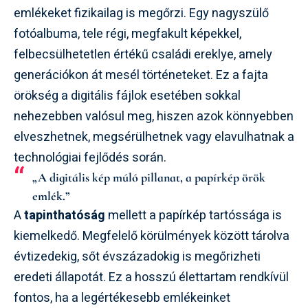
emlékeket fizikailag is megőrzi. Egy nagyszülő
fotóalbuma, tele régi, megfakult képekkel,
felbecsülhetetlen értékű családi ereklye, amely
generációkon át mesél történeteket. Ez a fajta
örökség a digitális fájlok esetében sokkal
nehezebben valósul meg, hiszen azok könnyebben
elveszhetnek, megsérülhetnek vagy elavulhatnak a
technológiai fejlődés során.
„A digitális kép múló pillanat, a papírkép örök
emlék.”
A
tapinthatóság
mellett a papírkép tartóssága is
kiemelkedő. Megfelelő körülmények között tárolva
évtizedekig, sőt évszázadokig is megőrizheti
eredeti állapotát. Ez a hosszú élettartam rendkívül
fontos, ha a legértékesebb emlékeinket