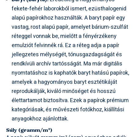
fekete-fehér laborokból ismert, ezüsthalogenid
alapú papírokhoz használták. A baryt papír egy
vastag, rost alapú papír, amelyet bárium-szulfát
réteggel vonnak be, mielőtt a fényérzékeny
emulziót felvinnék rá. Ez a réteg adja a papír
jellegzetes mélységét, tónusgazdagságát és
rendkívüli archív tartósságát. Ma már digitális
nyomtatáshoz is kaphatók baryt hatású papírok,
amelyek a hagyományos baryt esztétikáját
reprodukálják, kiváló minőséget és hosszú
élettartamot biztosítva. Ezek a papírok prémium
kategóriásak, és művészeti fotókhoz, kiállítási
anyagokhoz ajánlottak.
Súly (gramm/m²)