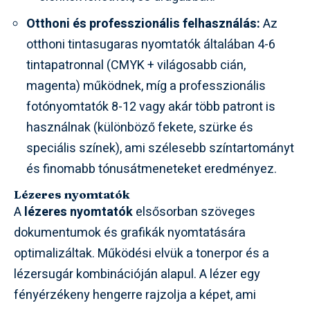
Otthoni és professzionális felhasználás:
Az
otthoni tintasugaras nyomtatók általában 4-6
tintapatronnal (CMYK + világosabb cián,
magenta) működnek, míg a professzionális
fotónyomtatók 8-12 vagy akár több patront is
használnak (különböző fekete, szürke és
speciális színek), ami szélesebb színtartományt
és finomabb tónusátmeneteket eredményez.
Lézeres nyomtatók
A
lézeres nyomtatók
elsősorban szöveges
dokumentumok és grafikák nyomtatására
optimalizáltak. Működési elvük a tonerpor és a
lézersugár kombinációján alapul. A lézer egy
fényérzékeny hengerre rajzolja a képet, ami