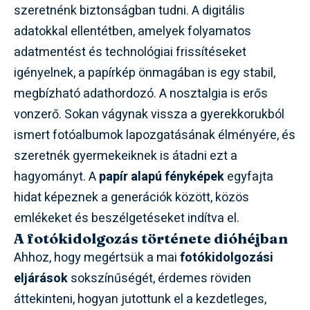
szeretnénk biztonságban tudni. A digitális
adatokkal ellentétben, amelyek folyamatos
adatmentést és technológiai frissítéseket
igényelnek, a papírkép önmagában is egy stabil,
megbízható adathordozó. A nosztalgia is erős
vonzerő. Sokan vágynak vissza a gyerekkorukból
ismert fotóalbumok lapozgatásának élményére, és
szeretnék gyermekeiknek is átadni ezt a
hagyományt. A
papír alapú fényképek
egyfajta
hidat képeznek a generációk között, közös
emlékeket és beszélgetéseket indítva el.
A fotókidolgozás története dióhéjban
Ahhoz, hogy megértsük a mai
fotókidolgozási
eljárások
sokszínűségét, érdemes röviden
áttekinteni, hogyan jutottunk el a kezdetleges,