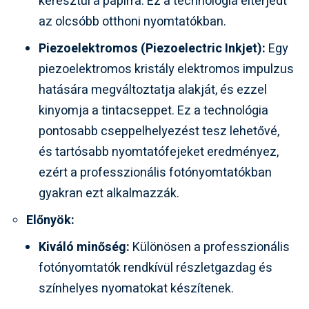
keresztül a papírra. Ez a technológia elterjedt
az olcsóbb otthoni nyomtatókban.
Piezoelektromos (Piezoelectric Inkjet):
Egy
piezoelektromos kristály elektromos impulzus
hatására megváltoztatja alakját, és ezzel
kinyomja a tintacseppet. Ez a technológia
pontosabb cseppelhelyezést tesz lehetővé,
és tartósabb nyomtatófejeket eredményez,
ezért a professzionális fotónyomtatókban
gyakran ezt alkalmazzák.
Előnyök:
Kiváló minőség:
Különösen a professzionális
fotónyomtatók rendkívül részletgazdag és
színhelyes nyomatokat készítenek.