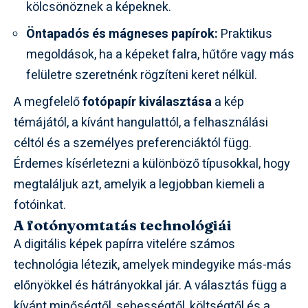
kölcsönöznek a képeknek.
Öntapadós és mágneses papírok:
Praktikus
megoldások, ha a képeket falra, hűtőre vagy más
felületre szeretnénk rögzíteni keret nélkül.
A megfelelő
fotópapír kiválasztása
a kép
témájától, a kívánt hangulattól, a felhasználási
céltól és a személyes preferenciáktól függ.
Érdemes kísérletezni a különböző típusokkal, hogy
megtaláljuk azt, amelyik a legjobban kiemeli a
fotóinkat.
A fotónyomtatás technológiái
A digitális képek papírra vitelére számos
technológia létezik, amelyek mindegyike más-más
előnyökkel és hátrányokkal jár. A választás függ a
kívánt minőségtől, sebességtől, költségtől és a