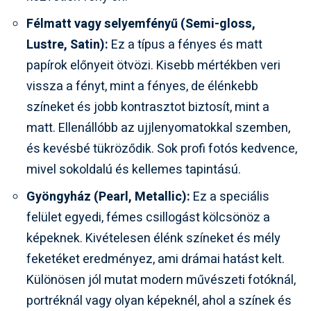
Félmatt vagy selyemfényű (Semi-gloss,
Lustre, Satin):
Ez a típus a fényes és matt
papírok előnyeit ötvözi. Kisebb mértékben veri
vissza a fényt, mint a fényes, de élénkebb
színeket és jobb kontrasztot biztosít, mint a
matt. Ellenállóbb az ujjlenyomatokkal szemben,
és kevésbé tükröződik. Sok profi fotós kedvence,
mivel sokoldalú és kellemes tapintású.
Gyöngyház (Pearl, Metallic):
Ez a speciális
felület egyedi, fémes csillogást kölcsönöz a
képeknek. Kivételesen élénk színeket és mély
feketéket eredményez, ami drámai hatást kelt.
Különösen jól mutat modern művészeti fotóknál,
portréknál vagy olyan képeknél, ahol a színek és