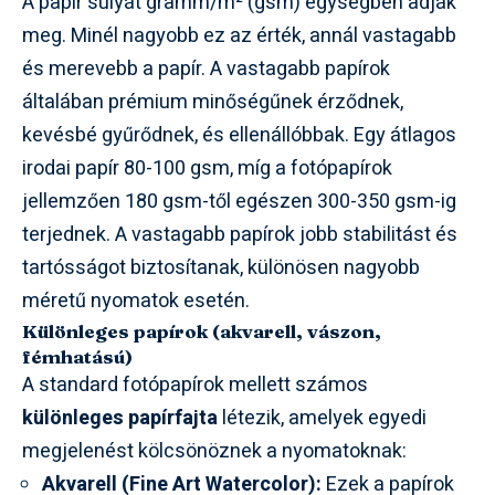
A papír súlyát gramm/m² (gsm) egységben adják
meg. Minél nagyobb ez az érték, annál vastagabb
és merevebb a papír. A vastagabb papírok
általában prémium minőségűnek érződnek,
kevésbé gyűrődnek, és ellenállóbbak. Egy átlagos
irodai papír 80-100 gsm, míg a fotópapírok
jellemzően 180 gsm-től egészen 300-350 gsm-ig
terjednek. A vastagabb papírok jobb stabilitást és
tartósságot biztosítanak, különösen nagyobb
méretű nyomatok esetén.
Különleges papírok (akvarell, vászon,
fémhatású)
A standard fotópapírok mellett számos
különleges papírfajta
létezik, amelyek egyedi
megjelenést kölcsönöznek a nyomatoknak:
Akvarell (Fine Art Watercolor):
Ezek a papírok