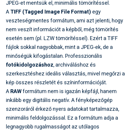
JPEG-et mentsük el, minimális tömörítéssel.
A
TIFF (Tagged Image File Format)
egy
veszteségmentes formátum, ami azt jelenti, hogy
nem veszít információt a képből, még tömörítés
esetén sem (pl. LZW tömörítéssel). Ezért a TIFF
fájlok sokkal nagyobbak, mint a JPEG-ek, de a
minőségük kifogástalan. Professzionális
fotókidolgozáshoz
, archiváláshoz és
szerkesztéshez ideális választás, mivel megőrzi a
kép összes részletét és színinformációját.
A
RAW
formátum nem is igazán képfájl, hanem
inkább egy digitális negatív. A fényképezőgép
szenzoráról érkező nyers adatokat tartalmazza,
minimális feldolgozással. Ez a formátum adja a
legnagyobb rugalmasságot az utólagos