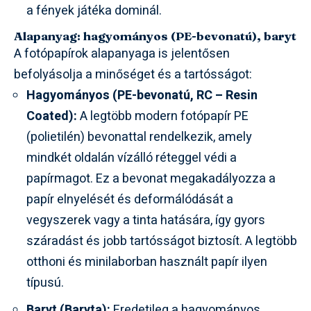
a fények játéka dominál.
Alapanyag: hagyományos (PE-bevonatú), baryt
A fotópapírok alapanyaga is jelentősen
befolyásolja a minőséget és a tartósságot:
Hagyományos (PE-bevonatú, RC – Resin
Coated):
A legtöbb modern fotópapír PE
(polietilén) bevonattal rendelkezik, amely
mindkét oldalán vízálló réteggel védi a
papírmagot. Ez a bevonat megakadályozza a
papír elnyelését és deformálódását a
vegyszerek vagy a tinta hatására, így gyors
száradást és jobb tartósságot biztosít. A legtöbb
otthoni és minilaborban használt papír ilyen
típusú.
Baryt (Baryta):
Eredetileg a hagyományos