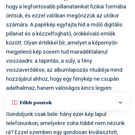
hogy a legfontosabb pillanatainkat fizikai formába
öntsük, és ezzel valóban megőrizzük az utókor
számára. A papírkép egyfajta híd a múló digitális
pillanat és a kézzelfogható, örökkévaló emlék
között. Olyan értékkel bír, amelyet a képernyőn
megjelenő kép sosem tud maradéktalanul
visszaadni: a tapintás, a súly, a fény
visszaverődése, az albumlapozás rituáléja mind
hozzájárul ahhoz, hogy egy fénykép ne csupán
adathalmaz, hanem valóságos kincs legyen.
Főbb pontok
Gondoljunk csak bele: hány ezer kép lapul
telefonunkon, amelyekre soha többé nem nézünk
rá? Ezzel szemben egy gondosan kiválasztott,