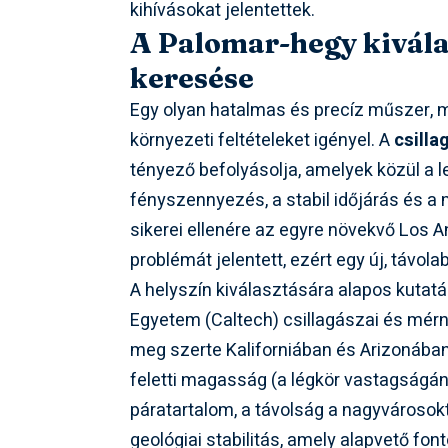
kihívásokat jelentettek.
A Palomar-hegy kiválas
keresése
Egy olyan hatalmas és precíz műszer, mi
környezeti feltételeket igényel. A
csilla
tényező befolyásolja, amelyek közül a l
fényszennyezés, a stabil időjárás és 
sikerei ellenére az egyre növekvő Los 
problémát jelentett, ezért egy új, távola
A helyszín kiválasztására alapos kutatá
Egyetem (Caltech) csillagászai és mérn
meg szerte Kaliforniában és Arizonában
feletti magasság (a légkör vastagságán
páratartalom, a távolság a nagyvárosokt
geológiai stabilitás, amely alapvető fo