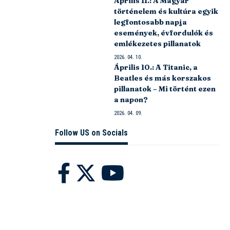
Április 11.: A Magyar
történelem és kultúra egyik
legfontosabb napja
események, évfordulók és
emlékezetes pillanatok
2026. 04. 10.
Április 10.: A Titanic, a
Beatles és más korszakos
pillanatok – Mi történt ezen
a napon?
2026. 04. 09.
Follow US on Socials