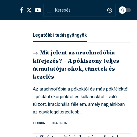
Legutóbbi tudásgyöngyök
Mit jelent az arachnofóbia
kifejezés? – A pókiszony teljes
útmutatója: okok, tünetek és
kezelés
Az arachnofóbia a pókoktól és más pókféléktől
- például skorpióktól és kullancsktól - való
túlzott, irracionális félelem, amely napjainkban
az egyik legelterjedtebb…
LEXIKON
2026. 03. 07.