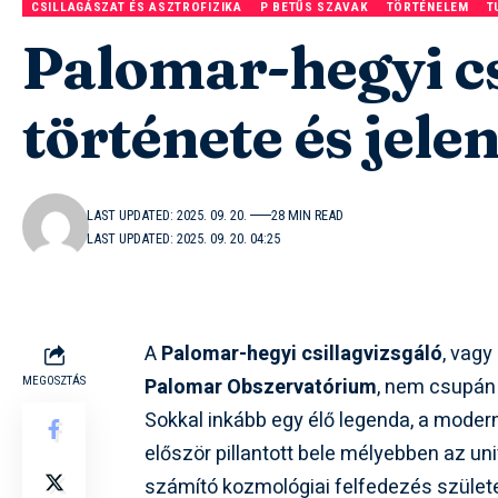
CSILLAGÁSZAT ÉS ASZTROFIZIKA
P BETŰS SZAVAK
TÖRTÉNELEM
T
Palomar-hegyi cs
története és jele
LAST UPDATED: 2025. 09. 20.
28 MIN READ
LAST UPDATED: 2025. 09. 20. 04:25
A
Palomar-hegyi csillagvizsgáló
, vagy
Palomar Obszervatórium
, nem csupán 
MEGOSZTÁS
Sokkal inkább egy élő legenda, a modern
először pillantott bele mélyebben az u
számító kozmológiai felfedezés születet