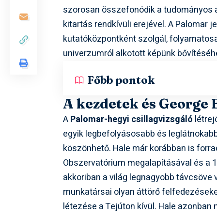
szorosan összefonódik a tudományos am
kitartás rendkívüli erejével. A Palomar 
kutatóközpontként szolgál, folyamatos
univerzumról alkotott képünk bővítéséh
Főbb pontok
A kezdetek és George E
A
Palomar-hegyi csillagvizsgáló
létrej
egyik legbefolyásosabb és leglátnokabb
köszönhető. Hale már korábban is forra
Obszervatórium megalapításával és a 1
akkoriban a világ legnagyobb távcsöve 
munkatársai olyan áttörő felfedezéseke
létezése a Tejúton kívül. Hale azonban