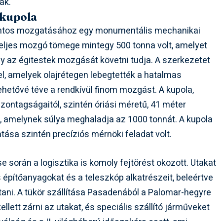
ak.
 kupola
ontos mozgatásához egy monumentális mechanikai
teljes mozgó tömege mintegy 500 tonna volt, amelyet
ogy az égitestek mozgását követni tudja. A szerkezetet
l, amelyek olajrétegen lebegtették a hatalmas
ehetővé téve a rendkívül finom mozgást. A kupola,
szontagságaitól, szintén óriási méretű, 41 méter
 amelynek súlya meghaladja az 1000 tonnát. A kupola
ása szintén precíziós mérnöki feladat volt.
e során a logisztika is komoly fejtörést okozott. Utakat
s építőanyagokat és a teleszkóp alkatrészeit, beleértve
lítani. A tükör szállítása Pasadenából a Palomar-hegyre
ellett zárni az utakat, és speciális szállító járműveket