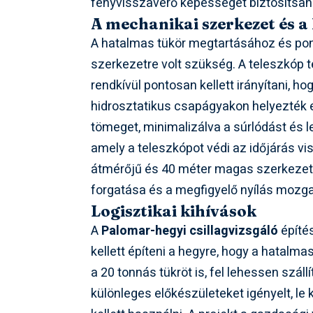
fényvisszaverő képességet biztosítsan
A mechanikai szerkezet és a
A hatalmas tükör megtartásához és p
szerkezetre volt szükség. A teleszkóp 
rendkívül pontosan kellett irányítani, h
hidrosztatikus csapágyakon helyezték e
tömeget, minimalizálva a súrlódást és l
amely a teleszkópot védi az időjárás vi
átmérőjű és 40 méter magas szerkezet,
forgatása és a megfigyelő nyílás mozgat
Logisztikai kihívások
A
Palomar-hegyi csillagvizsgáló
építés
kellett építeni a hegyre, hogy a hatalma
a 20 tonnás tükröt is, fel lehessen szál
különleges előkészületeket igényelt, le k