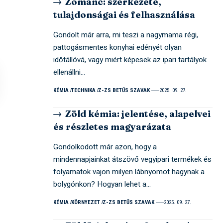
Zománc: szerkezete,
tulajdonságai és felhasználása
Gondolt már arra, mi teszi a nagymama régi,
pattogásmentes konyhai edényét olyan
időtállóvá, vagy miért képesek az ipari tartályok
ellenállni…
KÉMIA
TECHNIKA
Z-ZS BETŰS SZAVAK
2025. 09. 27.
Zöld kémia: jelentése, alapelvei
és részletes magyarázata
Gondolkodott már azon, hogy a
mindennapjainkat átszövő vegyipari termékek és
folyamatok vajon milyen lábnyomot hagynak a
bolygónkon? Hogyan lehet a…
KÉMIA
KÖRNYEZET
Z-ZS BETŰS SZAVAK
2025. 09. 27.