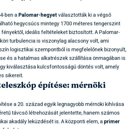
34-ben a
Palomar-hegyet
választották ki a végső
álható hegycsúcs mintegy 1700 méteres tengerszint
ényektől, ideális feltételeket biztosított. A Palomar-
égköri turbulencia is viszonylag alacsony volt, ami
zín logisztikai szempontból is megfelelőnek bizonyult,
ése és a hatalmas alkatrészek szállítása önmagában is
hegy kiválasztása kulcsfontosságú döntés volt, amely
s sikereit.
teleszkóp építése: mérnöki
tése a 20. század egyik legnagyobb mérnöki kihívása
méretű távcső létrehozását jelentette, hanem számos
ikai akadály leküzdését is. A központi elem, a
primer