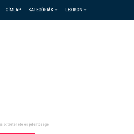
CÍMLAP
KATEGÓRIÁK
LEXIKON
áló: története és jelentősége