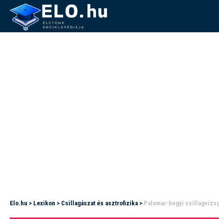
Elo.hu
>
Lexikon
>
Csillagászat és asztrofizika
>
Palomar-hegyi csillagvizsg