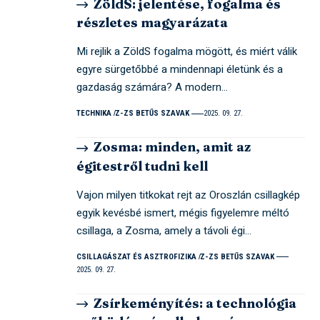
ZöldS: jelentése, fogalma és
részletes magyarázata
Mi rejlik a ZöldS fogalma mögött, és miért válik
egyre sürgetőbbé a mindennapi életünk és a
gazdaság számára? A modern…
TECHNIKA
Z-ZS BETŰS SZAVAK
2025. 09. 27.
Zosma: minden, amit az
égitestről tudni kell
Vajon milyen titkokat rejt az Oroszlán csillagkép
egyik kevésbé ismert, mégis figyelemre méltó
csillaga, a Zosma, amely a távoli égi…
CSILLAGÁSZAT ÉS ASZTROFIZIKA
Z-ZS BETŰS SZAVAK
2025. 09. 27.
Zsírkeményítés: a technológia