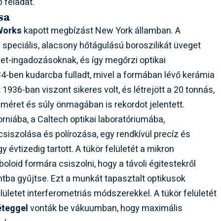
b feladat.
sa
Works
kapott megbízást New York államban. A
y speciális, alacsony hőtágulású boroszilikát üveget
let-ingadozásoknak, és így megőrzi optikai
34-ben kudarcba fulladt, mivel a formában lévő kerámia
936-ban viszont sikeres volt, és létrejött a 20 tonnás,
méret és súly önmagában is rekordot jelentett.
forniába, a Caltech optikai laboratóriumába,
siszolása és polírozása, egy rendkívül precíz és
 évtizedig tartott. A tükör felületét a mikron
loid formára csiszolni, hogy a távoli égitestekről
tba gyűjtse. Ezt a munkát tapasztalt optikusok
lületet interferometriás módszerekkel. A tükör felületét
éteggel
vonták be vákuumban, hogy maximális