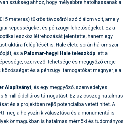
 van szükség ahhoz, hogy mélyebbre hatolhassanak a
ül 5 méteres) tükrös távcsőről szóló álom volt, amely
iai képességeket és pénzügyi lehetőségeket. Ez a
ptikai eszköz létrehozását jelentette, hanem egy
rastruktúra felépítését is. Hale élete során háromszor
ópját, és a
Palomar-hegyi Hale teleszkóp
lett a
képessége, szervezői tehetsége és meggyőző ereje
s közösséget és a pénzügyi támogatókat megnyerje a
er Alapítványt
, és egy meggyőző, szenvedélyes
es 6 millió dolláros támogatást. Ez az összeg hatalmas
ását és a projektben rejlő potenciálba vetett hitet. A
tt meg a helyszín kiválasztása és a monumentális
melyek önmagukban is hatalmas mérnöki és tudományos