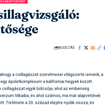
UDOMÁNYTÖRTÉNET
illagvizsgáló:
ntősége
MEGOSZTÁS
 ahogy a csillagászat szerelmesei világszerte ismerik, a
egy épületkomplexum a kaliforniai hegyek között.
 csillagászat egyik bölcsője, ahol az emberiség
niverzum titkaiba, és ahol számos, ma már alapvetőnek
t. Története a 20. század elejére nyúlik vissza, és