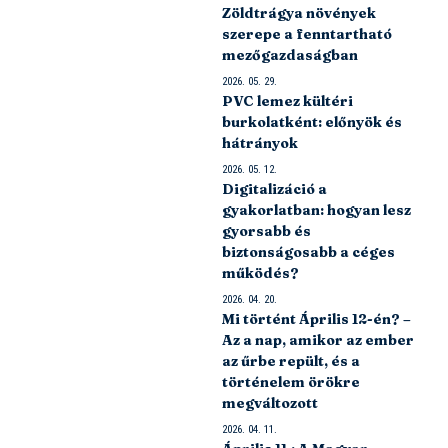
Zöldtrágya növények
szerepe a fenntartható
mezőgazdaságban
2026. 05. 29.
PVC lemez kültéri
burkolatként: előnyök és
hátrányok
2026. 05. 12.
Digitalizáció a
gyakorlatban: hogyan lesz
gyorsabb és
biztonságosabb a céges
működés?
2026. 04. 20.
Mi történt Április 12-én? –
Az a nap, amikor az ember
az űrbe repült, és a
történelem örökre
megváltozott
2026. 04. 11.