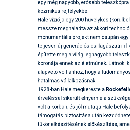
egy még nagyobb, erősebb teleszkópra
kozmikus rejtélyekbe.
Hale víziója egy 200 hüvelykes (körülbel
messze meghaladta az akkori technológ
monumentális projekt nem csupán egy o
teljesen új generációs csillagászati inf
építette meg a világ legnagyobb teleszk
koronája ennek az életműnek. Látnoki 
alapvető volt ahhoz, hogy a tudományo
hatalmas vállalkozásnak.
1928-ban Hale megkereste a
Rockefell
érveléssel sikerült elnyernie a szükség
volt a korban, és jól mutatja Hale befoly
támogatás biztosítása után kezdődhete
tükör elkészítésének előkészítése, a