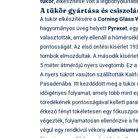
tükör
, elkészítése volt a legbonyolultab
A tükör gyártása és csiszolá
A tükör elkészítésére a
Corning Glass 
hagyományos üveg helyett
Pyrexet
, eg
választottak, amely ellenáll a hőmérsék
pontosságát. Az első öntési kísérlet 19
tömbök elmozdultak. A második kísérlet 1
5 méter átmérőjű nyers üvegtömb. Ez a 
A nyers tükröt vasúton szállították Kali
Pasadenába. Itt kezdődött meg a tükör c
időigényes folyamat, amely több mint egy
töredékének pontosságával kellett parabo
érkező fényt tökéletesen egy fókuszpon
végezték, folyamatosan ellenőrizve a fe
végül egy rendkívül vékony
alumíniumr