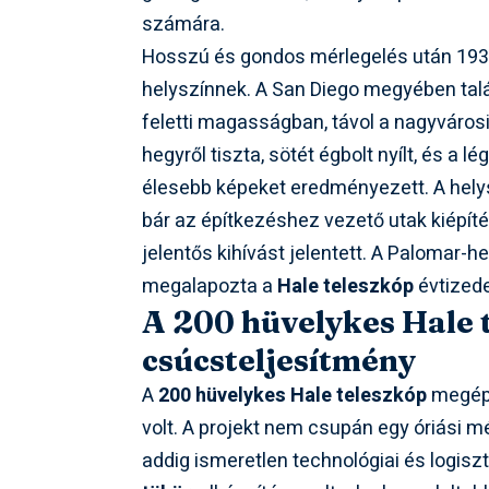
számára.
Hosszú és gondos mérlegelés után 19
helyszínnek. A San Diego megyében tal
feletti magasságban, távol a nagyvárosi f
hegyről tiszta, sötét égbolt nyílt, és a l
élesebb képeket eredményezett. A helys
bár az építkezéshez vezető utak kiépít
jelentős kihívást jelentett. A Palomar-
megalapozta a
Hale teleszkóp
évtizede
A 200 hüvelykes Hale 
csúcsteljesítmény
A
200 hüvelykes Hale teleszkóp
megépí
volt. A projekt nem csupán egy óriási 
addig ismeretlen technológiai és logiszt