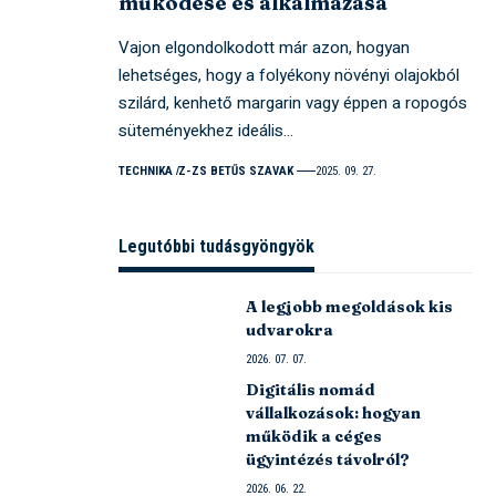
működése és alkalmazása
Vajon elgondolkodott már azon, hogyan
lehetséges, hogy a folyékony növényi olajokból
szilárd, kenhető margarin vagy éppen a ropogós
süteményekhez ideális…
TECHNIKA
Z-ZS BETŰS SZAVAK
2025. 09. 27.
Legutóbbi tudásgyöngyök
A legjobb megoldások kis
udvarokra
2026. 07. 07.
Digitális nomád
vállalkozások: hogyan
működik a céges
ügyintézés távolról?
2026. 06. 22.