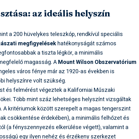
ztása: az ideális helyszín
nt a 200 hüvelykes teleszkóp, rendkívül speciális
gászati megfigyelések
hatékonyságát számos
egfontosabbak a tiszta légkör, a minimális
a megfelelő magasság. A
Mount Wilson Obszervatórium
Angeles város fénye már az 1920-as években is
bbi helyszínre volt szükség.
st és felmérést végeztek a Kaliforniai Műszaki
ökei. Több mint száz lehetséges helyszínt vizsgáltak
. A kritériumok között szerepelt a magas tengerszint
ak csökkentése érdekében), a minimális felhőzet és
ól (a fényszennyezés elkerülése végett), valamint a
ntosságú egy ilyen nehéz és érzékeny szerkezet