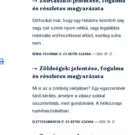
Zsírtaszító: jelentése, fogalma
és részletes magyarázata
Előfordult már, hogy egy felületre kiömlött olaj
vagy zsír szinte nyom nélkül, vagy legalábbis
minimális erőfeszítéssel eltűnt, esetleg soha
nem…
KÉMIA
TECHNIKA
Z-ZS BETŰS SZAVAK
2025. 09. 27.
Zöldségek: jelentése, fogalma
és részletes magyarázata
Mi is az a zöldség valójában? Egy egyszerűnek
tűnő kérdés, amelyre a válasz sokkal
összetettebb, mint gondolnánk. A hétköznapi
nyelvhasználatban…
ÉLETTUDOMÁNYOK
Z-ZS BETŰS SZAVAK
2025. 09. 27.