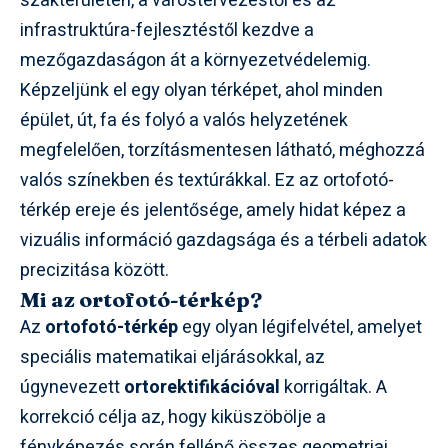
szakterületen, a várostervezéstől és az
infrastruktúra-fejlesztéstől kezdve a
mezőgazdaságon át a környezetvédelemig.
Képzeljünk el egy olyan térképet, ahol minden
épület, út, fa és folyó a valós helyzetének
megfelelően, torzításmentesen látható, méghozzá
valós színekben és textúrákkal. Ez az ortofotó-
térkép ereje és jelentősége, amely hidat képez a
vizuális információ gazdagsága és a térbeli adatok
precizitása között.
Mi az ortofotó-térkép?
Az
ortofotó-térkép
egy olyan légifelvétel, amelyet
speciális matematikai eljárásokkal, az
úgynevezett
ortorektifikációval
korrigáltak. A
korrekció célja az, hogy kiküszöbölje a
fényképezés során fellépő összes geometriai