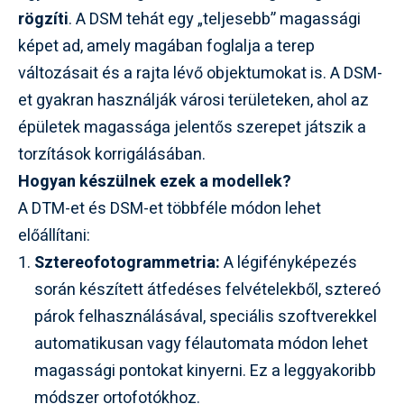
rögzíti
. A DSM tehát egy „teljesebb” magassági
képet ad, amely magában foglalja a terep
változásait és a rajta lévő objektumokat is. A DSM-
et gyakran használják városi területeken, ahol az
épületek magassága jelentős szerepet játszik a
torzítások korrigálásában.
Hogyan készülnek ezek a modellek?
A DTM-et és DSM-et többféle módon lehet
előállítani:
Sztereofotogrammetria:
A légifényképezés
során készített átfedéses felvételekből, sztereó
párok felhasználásával, speciális szoftverekkel
automatikusan vagy félautomata módon lehet
magassági pontokat kinyerni. Ez a leggyakoribb
módszer ortofotókhoz.