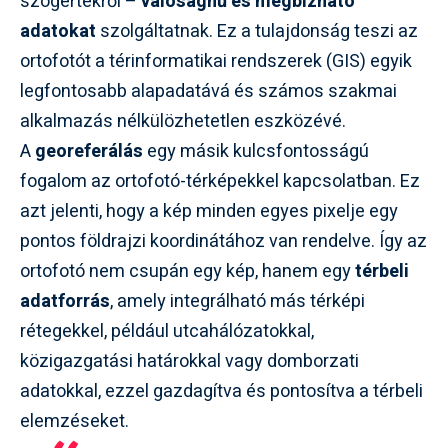
szögértékről –
valósághű és megbízható
adatokat
szolgáltatnak. Ez a tulajdonság teszi az
ortofotót a térinformatikai rendszerek (GIS) egyik
legfontosabb alapadatává és számos szakmai
alkalmazás nélkülözhetetlen eszközévé.
A
georeferálás
egy másik kulcsfontosságú
fogalom az ortofotó-térképekkel kapcsolatban. Ez
azt jelenti, hogy a kép minden egyes pixelje egy
pontos földrajzi koordinátához van rendelve. Így az
ortofotó nem csupán egy kép, hanem egy
térbeli
adatforrás
, amely integrálható más térképi
rétegekkel, például utcahálózatokkal,
közigazgatási határokkal vagy domborzati
adatokkal, ezzel gazdagítva és pontosítva a térbeli
elemzéseket.