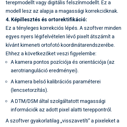
terepmodellt vagy digitális felszínmodellt. Ez a
modell lesz az alapja a magassági korrekcióknak.
4. Képillesztés és ortorektifikáció:
Ez a tényleges korrekciós lépés. A szoftver minden
egyes nyers légifelvételen lévő pixelt átszámít a
kívánt kimeneti ortofotó koordinátarendszerébe.
Ehhez a következőket veszi figyelembe:
A kamera pontos pozíciója és orientációja (az
aerotrianguláció eredményei).
A kamera belső kalibrációs paraméterei
(lencsetorzítás).
A DTM/DSM által szolgáltatott magassági
információk az adott pixel alatti tereppontról.
A szoftver gyakorlatilag „visszavetíti” a pixeleket a