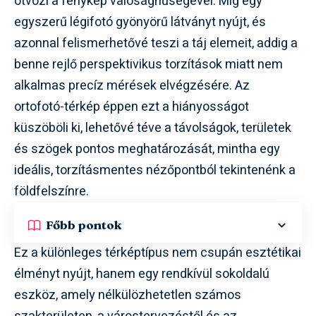
ötvözi a fénykép valósághűségével. Míg egy
egyszerű légifotó gyönyörű látványt nyújt, és
azonnal felismerhetővé teszi a táj elemeit, addig a
benne rejlő perspektivikus torzítások miatt nem
alkalmas precíz mérések elvégzésére. Az
ortofotó-térkép éppen ezt a hiányosságot
küszöböli ki, lehetővé téve a távolságok, területek
és szögek pontos meghatározását, mintha egy
ideális, torzításmentes nézőpontból tekintenénk a
földfelszínre.
Főbb pontok
Ez a különleges térképtípus nem csupán esztétikai
élményt nyújt, hanem egy rendkívül sokoldalú
eszköz, amely nélkülözhetetlen számos