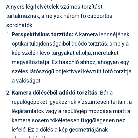
A nyers légifelvételek számos torzítást
tartalmaznak, amelyek három fő csoportba
sorolhatók:
Perspektivikus torzítás:
A kamera lencséjének
optikai tulajdonságaiból adódó torzítás, amely a
kép szélén lévő tárgyakat eltolja, méretüket
megváltoztatja. Ez hasonló ahhoz, ahogyan egy
széles látószögű objektívvel készült fotó torzítja
a valóságot.
Kamera dőléséből adódó torzítás:
Bár a
repülőgépeket igyekeznek vízszintesen tartani, a
légáramlatok vagy a repülőgép mozgása miatt a
kamera sosem tökéletesen függőlegesen néz
lefelé. Ez a dőlés a kép geometriájának