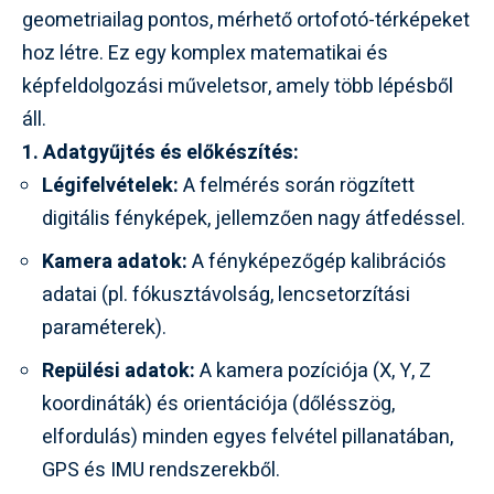
geometriailag pontos, mérhető ortofotó-térképeket
hoz létre. Ez egy komplex matematikai és
képfeldolgozási műveletsor, amely több lépésből
áll.
1. Adatgyűjtés és előkészítés:
Légifelvételek:
A felmérés során rögzített
digitális fényképek, jellemzően nagy átfedéssel.
Kamera adatok:
A fényképezőgép kalibrációs
adatai (pl. fókusztávolság, lencsetorzítási
paraméterek).
Repülési adatok:
A kamera pozíciója (X, Y, Z
koordináták) és orientációja (dőlésszög,
elfordulás) minden egyes felvétel pillanatában,
GPS és IMU rendszerekből.