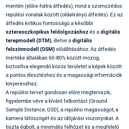
mentén (előre-hátra átfedés), mind a szomszédos
repülési vonalak között (oldalirányú átfedés). Ez az
átfedés kritikus fontosságú a későbbi
sztereoszkopikus feldolgozáshoz
és a
digitális
terepmodell (DTM)
, illetve a
digitális
felszínmodell (DSM)
előállításához. Az átfedés
mértéke általában 60-80% között mozog,
biztosítva elegendő közös területet a képek között
a pontos illesztéshez és a magassági információk
kinyeréséhez.
A repülési tervet gondosan előre megtervezik,
figyelembe véve a kívánt felbontást (Ground
Sample Distance, GSD), a repülési magasságot, a
kamera látószögét és az időjárási viszonyokat. A
tiszta égbolt, a minimális felhőzet és a megfelelő