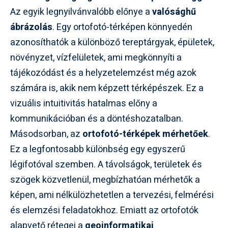
Az egyik legnyilvánvalóbb előnye a
valósághű
ábrázolás
. Egy ortofotó-térképen könnyedén
azonosíthatók a különböző tereptárgyak, épületek,
növényzet, vízfelületek, ami megkönnyíti a
tájékozódást és a helyzetelemzést még azok
számára is, akik nem képzett térképészek. Ez a
vizuális intuitivitás hatalmas előny a
kommunikációban és a döntéshozatalban.
Másodsorban, az
ortofotó-térképek mérhetőek
.
Ez a legfontosabb különbség egy egyszerű
légifotóval szemben. A távolságok, területek és
szögek közvetlenül, megbízhatóan mérhetők a
képen, ami nélkülözhetetlen a tervezési, felmérési
és elemzési feladatokhoz. Emiatt az ortofotók
alapvető rétegei a
geoinformatikai