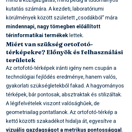
mind a közigazgatás, mind pedig a tudományos
kutatás számára. A kezdeti, laboratóriumi
körülmények között született „csodákból” mára
mindennapi, nagy tömegben előállított
térinformatikai termékek
lettek.
Miért van szükség ortofotó-
térképekre? Előnyök és felhasználási
területek
Az ortofotó-térképek iránti igény nem csupán a
technológiai fejlődés eredménye, hanem valós,
gyakorlati szükségletekből fakad. A hagyományos
térképek, bár pontosak, absztraktak és stilizáltak.
A légifelvételek viszont valósághűek, de
geometriailag pontatlanok. Az ortofotó-térkép a
kettő közötti szakadékot hidalja át, egyesítve a
vizuális gazdagságot a metrikus pontossággal
.