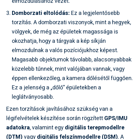
elmozdulásához vezet.
Domborzati eltolódás:
Ez a legjelentősebb
torzítás. A domborzati viszonyok, mint a hegyek,
völgyek, de még az épületek magassága is
okozhatja, hogy a tárgyak a kép síkján
elmozdulnak a valós pozíciójukhoz képest.
Magasabb objektumok távolabb, alacsonyabbak
közelebb tűnnek, mint valójában vannak, vagy
éppen ellenkezőleg, a kamera dőlésétől függően.
Ez a jelenség a „dőlő” épületekben a
leglátványosabb.
Ezen torzítások javításához szükség van a
légifelvételek készítése során rögzített
GPS/IMU
adatokra
, valamint egy
digitális terepmodellre
(DTM)
vagy
digitális felszínmodellre (DSM)
. A