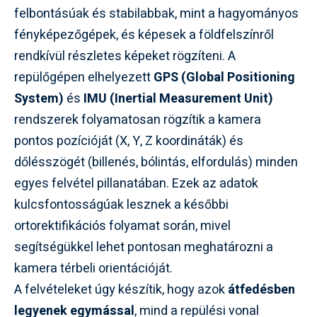
felbontásúak és stabilabbak, mint a hagyományos
fényképezőgépek, és képesek a földfelszínről
rendkívül részletes képeket rögzíteni. A
repülőgépen elhelyezett
GPS (Global Positioning
System)
és
IMU (Inertial Measurement Unit)
rendszerek folyamatosan rögzítik a kamera
pontos pozícióját (X, Y, Z koordináták) és
dőlésszögét (billenés, bólintás, elfordulás) minden
egyes felvétel pillanatában. Ezek az adatok
kulcsfontosságúak lesznek a későbbi
ortorektifikációs folyamat során, mivel
segítségükkel lehet pontosan meghatározni a
kamera térbeli orientációját.
A felvételeket úgy készítik, hogy azok
átfedésben
legyenek egymással
, mind a repülési vonal