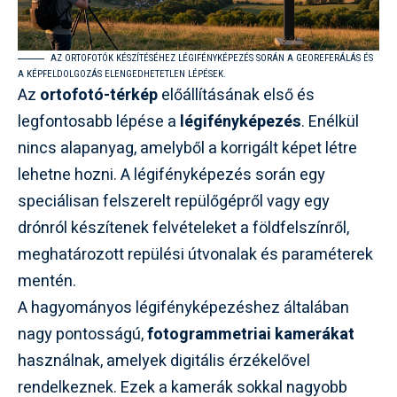
AZ ORTOFOTÓK KÉSZÍTÉSÉHEZ LÉGIFÉNYKÉPEZÉS SORÁN A GEOREFERÁLÁS ÉS
A KÉPFELDOLGOZÁS ELENGEDHETETLEN LÉPÉSEK.
Az
ortofotó-térkép
előállításának első és
legfontosabb lépése a
légifényképezés
. Enélkül
nincs alapanyag, amelyből a korrigált képet létre
lehetne hozni. A légifényképezés során egy
speciálisan felszerelt repülőgépről vagy egy
drónról készítenek felvételeket a földfelszínről,
meghatározott repülési útvonalak és paraméterek
mentén.
A hagyományos légifényképezéshez általában
nagy pontosságú,
fotogrammetriai kamerákat
használnak, amelyek digitális érzékelővel
rendelkeznek. Ezek a kamerák sokkal nagyobb