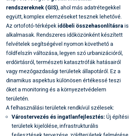
rendszereknek (GIS)
, ahol más adatrétegekkel
együtt, komplex elemzéseket tesznek lehetővé.
Az ortofotó-térképek
időbeli összehasonlításra
is
alkalmasak. Rendszeres időközönként készített
felvételek segítségével nyomon követhető a
földfelszín változása, legyen szó urbanizációról,
erdőirtásról, természeti katasztrófák hatásairól
vagy mezőgazdasági területek állapotáról. Ez a
dinamikus aspektus különösen értékessé teszi
őket a monitoring és a környezetvédelem
területén.
A felhasználási területek rendkívül szélesek:
Várostervezés és ingatlanfejlesztés:
Új építési
területek kijelölése, infrastrukturális
fejlesztések tervezése, zöldterületek felmérése.