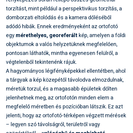
torzítást, mint például a perspektivikus torzítás, a
domborzati eltolódás és a kamera dőléséből
adódó hibák. Ennek eredményeként az ortofotó
egy
mérethelyes, georeferált
kép, amelyen a földi
objektumok a valós helyzetüknek megfelelően,
pontosan láthatók, mintha egyenesen felülről, a
végtelenből tekintenénk rájuk.
A hagyományos légifényképekkel ellentétben, ahol
a tárgyak a kép közepétől távolodva elmozdulnak,
méretük torzul, és a magasabb épületek dőlten
jelenhetnek meg, az ortofotón minden elem a
megfelelő méretben és pozícióban látszik. Ez azt
jelenti, hogy az ortofotó-térképen végzett mérések
– legyen szó távolságról, területről vagy