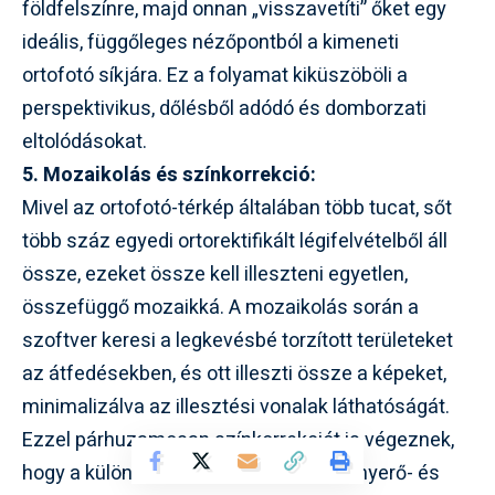
földfelszínre, majd onnan „visszavetíti” őket egy
ideális, függőleges nézőpontból a kimeneti
ortofotó síkjára. Ez a folyamat kiküszöböli a
perspektivikus, dőlésből adódó és domborzati
eltolódásokat.
5. Mozaikolás és színkorrekció:
Mivel az ortofotó-térkép általában több tucat, sőt
több száz egyedi ortorektifikált légifelvételből áll
össze, ezeket össze kell illeszteni egyetlen,
összefüggő mozaikká. A mozaikolás során a
szoftver keresi a legkevésbé torzított területeket
az átfedésekben, és ott illeszti össze a képeket,
minimalizálva az illesztési vonalak láthatóságát.
Ezzel párhuzamosan színkorrekciót is végeznek,
hogy a különböző felvételek közötti fényerő- és