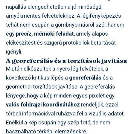
napállás elengedhetetlen a jó minőségű,
árnyékmentes felvételekhez. A légifényképezés
tehát nem csupán a gombnyomásról szól, hanem
egy
precíz, mérnöki feladat
, amely alapos
előkészítést és szigorú protokollok betartását
igényli.
A georeferálás és a torzítások javítása
Miután elkészültek a nyers légifelvételek, a
következő kritikus lépés a
georeferálás
és a
geometriai torzítások javítása. A georeferálás
lényege, hogy a kép minden egyes pixelét egy
valós földrajzi koordinátához
rendeljük, ezzel
térbeli információval ruházva fel a vizuális adatot.
Enélkül a kép csupán egy szép fotó, de nem
használható térképi elemzésekre.