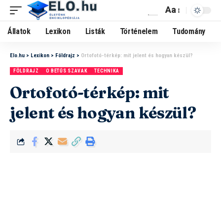
Aa
Állatok
Lexikon
Listák
Történelem
Tudomány
Elo.hu
>
Lexikon
>
Földrajz
>
Ortofotó-térkép: mit jelent és hogyan készül?
FÖLDRAJZ
O BETŰS SZAVAK
TECHNIKA
Ortofotó-térkép: mit
jelent és hogyan készül?