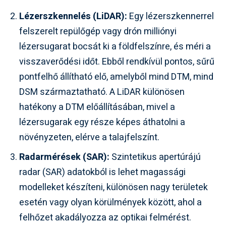
Lézerszkennelés (LiDAR):
Egy lézerszkennerrel
felszerelt repülőgép vagy drón milliónyi
lézersugarat bocsát ki a földfelszínre, és méri a
visszaverődési időt. Ebből rendkívül pontos, sűrű
pontfelhő állítható elő, amelyből mind DTM, mind
DSM származtatható. A LiDAR különösen
hatékony a DTM előállításában, mivel a
lézersugarak egy része képes áthatolni a
növényzeten, elérve a talajfelszínt.
Radarmérések (SAR):
Szintetikus apertúrájú
radar (SAR) adatokból is lehet magassági
modelleket készíteni, különösen nagy területek
esetén vagy olyan körülmények között, ahol a
felhőzet akadályozza az optikai felmérést.