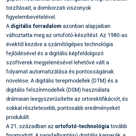
torzításait, a domborzati viszonyok
figyelembevételével.
A
digitális forradalom
azonban alapjaiban
változtatta meg az ortofotó-készítést. Az 1980-as
évektől kezdve a számítógépes technológia
fejlődésével és a digitális képfeldolgozó
szoftverek megjelenésével lehetővé vált a
folyamat automatizálása és pontosságának
növelése. A digitális terepmodellek (DTM) és a
digitális felszínmodellek (DSM) használata
drámaian leegyszerűsítette az ortorektifikációt, és
sokkal részletesebb, pontosabb eredményeket
produkált.
A 21. században az
ortofotó-technológia
tovább
finomodott. A nagyfelbontású digitális kamerák, a