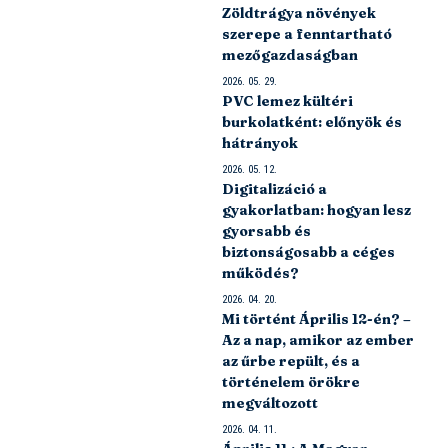
Zöldtrágya növények
szerepe a fenntartható
mezőgazdaságban
2026. 05. 29.
PVC lemez kültéri
burkolatként: előnyök és
hátrányok
2026. 05. 12.
Digitalizáció a
gyakorlatban: hogyan lesz
gyorsabb és
biztonságosabb a céges
működés?
2026. 04. 20.
Mi történt Április 12-én? –
Az a nap, amikor az ember
az űrbe repült, és a
történelem örökre
megváltozott
2026. 04. 11.