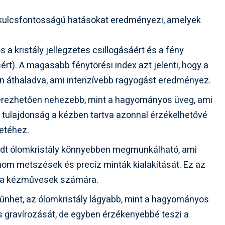
kulcsfontosságú hatásokat eredményezi, amelyek
s a kristály jellegzetes csillogásáért és a fény
ért). A magasabb fénytörési index azt jelenti, hogy a
n áthaladva, ami intenzívebb ragyogást eredményez.
érezhetően nehezebb, mint a hagyományos üveg, ami
 tulajdonság a kézben tartva azonnal érzékelhetővé
zetéhez.
dt ólomkristály könnyebben megmunkálható, ami
inom metszések és precíz minták kialakítását. Ez az
ő a kézművesek számára.
űnhet, az ólomkristály lágyabb, mint a hagyományos
s gravírozását, de egyben érzékenyebbé teszi a