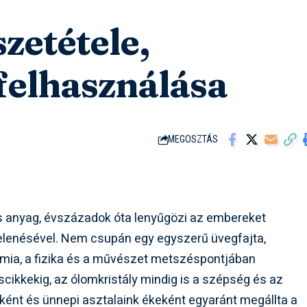
zetétele,
 felhasználása
MEGOSZTÁS
áns anyag, évszázadok óta lenyűgözi az embereket
jelenésével. Nem csupán egy egyszerű üvegfajta,
mia, a fizika és a művészet metszéspontjában
uscikkekig, az ólomkristály mindig is a szépség és az
eként és ünnepi asztalaink ékeként egyaránt megállta a