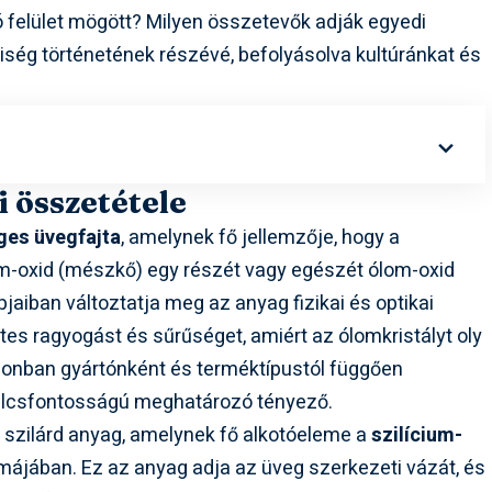
gó felület mögött? Milyen összetevők adják egyedi
iség történetének részévé, befolyásolva kultúránkat és
 összetétele
ges üvegfajta
, amelynek fő jellemzője, hogy a
m-oxid (mészkő) egy részét vagy egészét ólom-oxid
pjaiban változtatja meg az anyag fizikai és optikai
etes ragyogást és sűrűséget, amiért az ólomkristályt oly
zonban gyártónként és terméktípustól függően
 kulcsfontosságú meghatározó tényező.
f szilárd anyag, amelynek fő alkotóeleme a
szilícium-
májában. Ez az anyag adja az üveg szerkezeti vázát, és