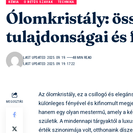
KÉMIA
O BETŰS SZAVAK
TECHNIKA
Ólomkristály: öss
tulajdonságai és
LAST UPDATED: 2025. 09. 19.
48 MIN READ
LAST UPDATED: 2025. 09. 19. 17:22
Az ólomkristály, ez a csillogó és eleg
különleges fényével és kifinomult meg
MEGOSZTÁS
hanem egy olyan mestermű, amely a ké
születik. A mindennapi tárgyaktól a lux
érték szinonimája volt, otthonaink dísz