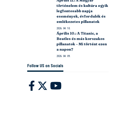
Április 11.: A Magyar
történelem és kultúra egyik
legfontosabb napja
események, évfordulók és
emlékezetes pillanatok
2026. 04. 10.
Április 10.: A Titanic, a
Beatles és más korszakos
pillanatok – Mi történt ezen
a napon?
2026. 04. 09.
Follow US on Socials