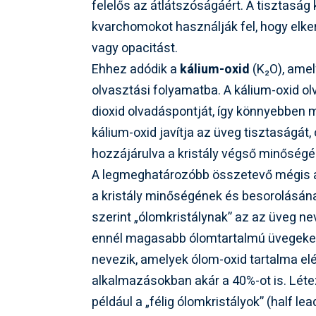
felelős az átlátszóságáért. A tisztas
kvarchomokot használják fel, hogy elk
vagy opacitást.
Ehhez adódik a
kálium-oxid
(K₂O), amel
olvasztási folyamatba. A kálium-oxid ol
dioxid olvadáspontját, így könnyebbe
kálium-oxid javítja az üveg tisztaságát,
hozzájárulva a kristály végső minőségé
A legmeghatározóbb összetevő mégis
a kristály minőségének és besorolásán
szerint „ólomkristálynak” az az üveg n
ennél magasabb ólomtartalmú üvegeket gy
nevezik, amelyek ólom-oxid tartalma elé
alkalmazásokban akár a 40%-ot is. Léte
például a „félig ólomkristályok” (half l