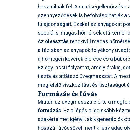
használnak fel. A minőségellenőrzés eze
szennyeződések is befolyásolhatják a v
tulajdonságait. Ezeket az anyagokat po
speciális, magas hőmérsékletű kemenc
Az
olvasztás
rendkívül magas hőmérsékl
a fázisban az anyagok folyékony üvegt
a homogén keverék elérése és a buboré
Ez egy lassú folyamat, amely órákig, sőt
tiszta és átlátszó üvegmasszát. A meste
megfelelő viszkozitást és tisztaságot ér
Formázás és fúvás
Miután az üvegmassza elérte a megfele
formázás
. Ez a lépés a leginkább kézm
szakértelmét igényli, akik generációk ó
hosszú fúvócsővel merít ki egy adag o