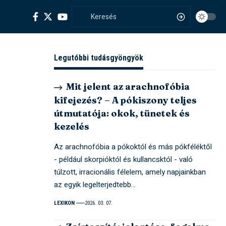
Legutóbbi tudásgyöngyök
Mit jelent az arachnofóbia
kifejezés? – A pókiszony teljes
útmutatója: okok, tünetek és
kezelés
Az arachnofóbia a pókoktól és más pókféléktől
- például skorpióktól és kullancsktól - való
túlzott, irracionális félelem, amely napjainkban
az egyik legelterjedtebb…
LEXIKON
2026. 03. 07.