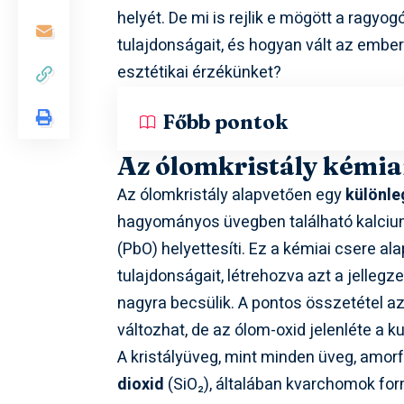
helyét. De mi is rejlik e mögött a ragyo
tulajdonságait, és hogyan vált az ember
esztétikai érzékünket?
Főbb pontok
Az ólomkristály kémiai
Az ólomkristály alapvetően egy
különle
hagyományos üvegben található kalciu
(PbO) helyettesíti. Ez a kémiai csere ala
tulajdonságait, létrehozva azt a jellegz
nagyra becsülik. A pontos összetétel a
változhat, de az ólom-oxid jelenléte a
A kristályüveg, mint minden üveg, amor
dioxid
(SiO₂), általában kvarchomok for