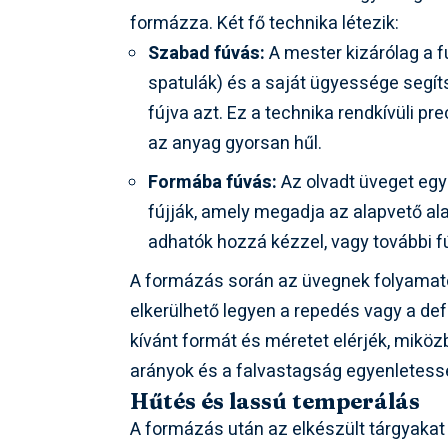
formázza. Két fő technika létezik:
Szabad fúvás:
A mester kizárólag a f
spatulák) és a saját ügyessége segí
fújva azt. Ez a technika rendkívüli pr
az anyag gyorsan hűl.
Formába fúvás:
Az olvadt üveget egy
fújják, amely megadja az alapvető al
adhatók hozzá kézzel, vagy további 
A formázás során az üvegnek folyamat
elkerülhető legyen a repedés vagy a de
kívánt formát és méretet elérjék, miköz
arányok és a falvastagság egyenletess
Hűtés és lassú temperálás
A formázás után az elkészült tárgyaka