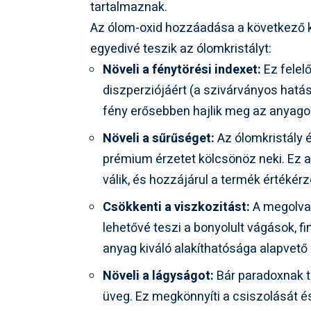
tartalmaznak.
Az ólom-oxid hozzáadása a következő 
egyedivé teszik az ólomkristályt:
Növeli a fénytörési indexet:
Ez felelő
diszperziójáért (a szivárványos hatás
fény erősebben hajlik meg az anyago
Növeli a sűrűséget:
Az ólomkristály 
prémium érzetet kölcsönöz neki. Ez a
válik, és hozzájárul a termék értékér
Csökkenti a viszkozitást:
A megolva
lehetővé teszi a bonyolult vágások, f
anyag kiváló alakíthatósága alapvet
Növeli a lágyságot:
Bár paradoxnak t
üveg. Ez megkönnyíti a csiszolását é