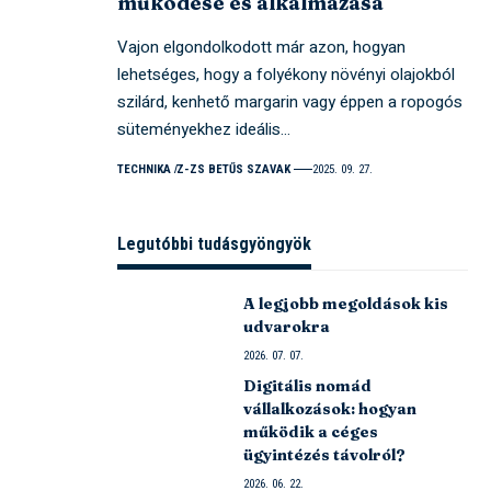
működése és alkalmazása
Vajon elgondolkodott már azon, hogyan
lehetséges, hogy a folyékony növényi olajokból
szilárd, kenhető margarin vagy éppen a ropogós
süteményekhez ideális…
TECHNIKA
Z-ZS BETŰS SZAVAK
2025. 09. 27.
Legutóbbi tudásgyöngyök
A legjobb megoldások kis
udvarokra
2026. 07. 07.
Digitális nomád
vállalkozások: hogyan
működik a céges
ügyintézés távolról?
2026. 06. 22.