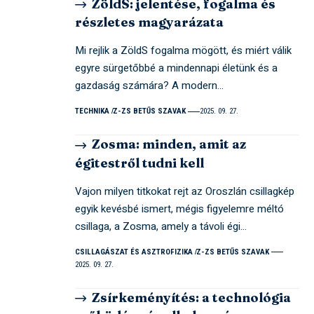
ZöldS: jelentése, fogalma és
részletes magyarázata
Mi rejlik a ZöldS fogalma mögött, és miért válik
egyre sürgetőbbé a mindennapi életünk és a
gazdaság számára? A modern…
TECHNIKA
Z-ZS BETŰS SZAVAK
2025. 09. 27.
Zosma: minden, amit az
égitestről tudni kell
Vajon milyen titkokat rejt az Oroszlán csillagkép
egyik kevésbé ismert, mégis figyelemre méltó
csillaga, a Zosma, amely a távoli égi…
CSILLAGÁSZAT ÉS ASZTROFIZIKA
Z-ZS BETŰS SZAVAK
2025. 09. 27.
Zsírkeményítés: a technológia