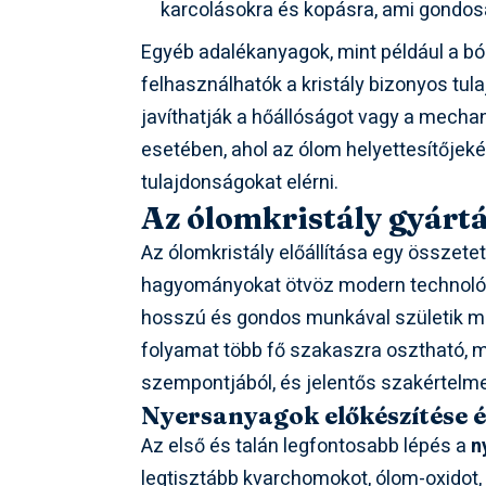
karcolásokra és kopásra, ami gondosa
Egyéb adalékanyagok, mint például a bór
felhasználhatók a kristály bizonyos tu
javíthatják a hőállóságot vagy a mecha
esetében, ahol az ólom helyettesítőjeké
tulajdonságokat elérni.
Az ólomkristály gyárt
Az ólomkristály előállítása egy összet
hagyományokat ötvöz modern technológi
hosszú és gondos munkával születik meg
folyamat több fő szakaszra osztható, 
szempontjából, és jelentős szakértelme
Nyersanyagok előkészítése é
Az első és talán legfontosabb lépés a
n
legtisztább kvarchomokot, ólom-oxidot