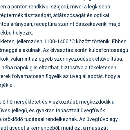
n a ponton rendkívül szigorú, mivel a legkisebb
égtermék tisztaságát, átlátszóságát és optikai
ntos arányban, receptúra szerint összekeverik, majd
ékbe helyezik.
eten, jellemzően 1100-1400 °C között történik. Ebben
ömeggé alakulnak. Az olvasztás során kulcsfontosságú
kok, valamint az egyéb szennyeződések eltávolítása.
 néha napokig is eltarthat, biztosítva a tökéletesen
rek folyamatosan figyelik az üveg állapotát, hogy a
jék el.
lő hőmérsékletet és viszkozitást, megkezdődik a
űves jellegű, és gyakran tapasztalt üvegfúvók
ta öröklődő tudással rendelkeznek. Az üvegfúvó egy
lvadt üveget a kemencéből, majd ezt a masszát