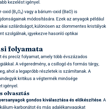
bb kezelést igényel.
-oxid (B₂O₃) vagy a bárium-oxid (BaO) is
lajdonságainak módosítására. Ezek az anyagok például
nikai szilárdságot, különösen az ólommentes kristályok
nt szolgálnak, igyekezve hasonló optikai
ási folyamata
ett és precíz folyamat, amely több évszázados
ákkal. A végeredmény, a csillogó és formás tárgy,
, ahol a legapróbb részletek is számítanak. A
mindegyik kritikus a végtermék minősége
t igényel.
s olvasztás
yersanyagok gondos kiválasztása és előkészítése
. A
, kálium-karbonátot és más adalékanyagokat