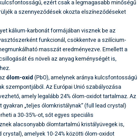
ág kulcsfontosságú, ezért csak a legmagasabb minőségű
erüljék a szennyeződések okozta elszíneződéseket
yet kálium-karbonát formájában visznek be az
vasztószerként funkcionál, csökkentve a szilícium-
n megmunkálható masszát eredményezve. Emellett a
 csillogását és növeli az anyag keménységét is,
hez.
 az
ólom-oxid
(PbO), amelynek aránya kulcsfontosságú
ak szempontjából. Az Európai Unió szabályozása
evezhető, amely legalább 24% ólom-oxidot tartalmaz. Az
akran „teljes ólomkristálynak” (full lead crystal)
rheti a 30-35%-ot, sőt egyes speciális
znek alacsonyabb ólomtartalmú kristályüvegek is,
ead crystal), amelyek 10-24% közötti ólom-oxidot