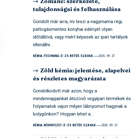
Zománc: szerkezete,
tulajdonságai és felhasználása
Gondolt már arra, mi teszi a nagymama régi,
pattogásmentes konyhai edényét olyan
időtállóvá, vagy miért képesek az ipari tartályok
ellenállni…
KÉMIA
TECHNIKA
Z-ZS BETŰS SZAVAK
2025. 09. 27.
Zöld kémia: jelentése, alapelvei
és részletes magyarázata
Gondolkodott már azon, hogy a
mindennapjainkat átszövő vegyipari termékek és
folyamatok vajon milyen lábnyomot hagynak a
bolygónkon? Hogyan lehet a…
KÉMIA
KÖRNYEZET
Z-ZS BETŰS SZAVAK
2025. 09. 27.