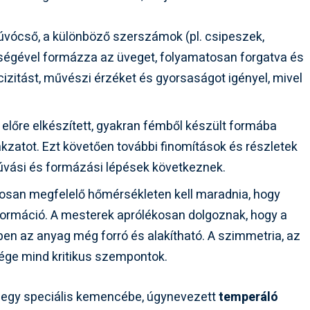
úvócső, a különböző szerszámok (pl. csipeszek,
tségével formázza az üveget, folyamatosan forgatva és
ecizitást, művészi érzéket és gyorsaságot igényel, mivel
 előre elkészített, gyakran fémből készült formába
akzatot. Ezt követően további finomítások és részletek
fúvási és formázási lépések következnek.
osan megfelelő hőmérsékleten kell maradnia, hogy
formáció. A mesterek aprólékosan dolgoznak, hogy a
ben az anyag még forró és alakítható. A szimmetria, az
ége mind kritikus szempontok.
t egy speciális kemencébe, úgynevezett
temperáló