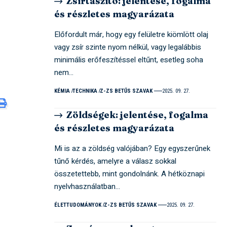
Zsírtaszító: jelentése, fogalma
és részletes magyarázata
Előfordult már, hogy egy felületre kiömlött olaj
vagy zsír szinte nyom nélkül, vagy legalábbis
minimális erőfeszítéssel eltűnt, esetleg soha
nem…
KÉMIA
TECHNIKA
Z-ZS BETŰS SZAVAK
2025. 09. 27.
Zöldségek: jelentése, fogalma
és részletes magyarázata
Mi is az a zöldség valójában? Egy egyszerűnek
tűnő kérdés, amelyre a válasz sokkal
összetettebb, mint gondolnánk. A hétköznapi
nyelvhasználatban…
ÉLETTUDOMÁNYOK
Z-ZS BETŰS SZAVAK
2025. 09. 27.