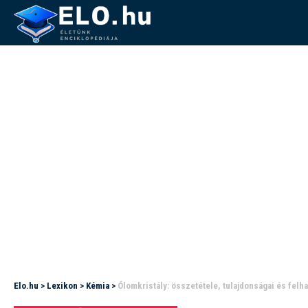
Elo.hu
>
Lexikon
>
Kémia
>
Ólomkristály: összetétele, tulajdonságai és felh