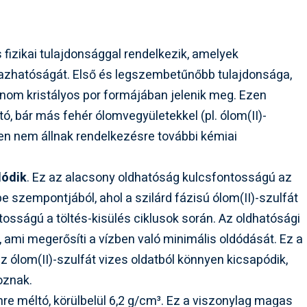
fizikai tulajdonsággal rendelkezik, amelyek
azhatóságát. Első és legszembetűnőbb tulajdonsága,
finom kristályos por formájában jelenik meg. Ezen
, bár más fehér ólomvegyületekkel (pl. ólom(II)-
n nem állnak rendelkezésre további kémiai
dódik
. Ez az alacsony oldhatóság kulcsfontosságú az
 szempontjából, ahol a szilárd fázisú ólom(II)-szulfát
osságú a töltés-kisülés ciklusok során. Az oldhatósági
, ami megerősíti a vízben való minimális oldódását. Ez a
az ólom(II)-szulfát vizes oldatból könnyen kicsapódik,
koznak.
mre méltó, körülbelül 6,2 g/cm³. Ez a viszonylag magas