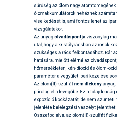
sűrűség az ólom nagy atomtömegének k
ólomakkumulátorok nehéznek számítanak
viselkedését is, ami fontos lehet az i
vizsgálatakor.
Az anyag
olvadáspontja
viszonylag mag
utal, hogy a kristályrácsban az ionok kö
szükséges a rács felbontásához. Bár az
hatására, mielőtt elérné az olvadáspon
hőmérsékleten, kén-dioxid és ólom-oxido
paraméter a vegyület ipari kezelése sor
Az ólom(II)-szulfát
nem illékony
anyag, 
párolog el a levegőbe. Ez a tulajdonság
expozíció kockázatát, de nem szünteti 
jelenléte belélegzési veszélyt jelenthet.
Összefoglalva, az ólom(II)-szulfát fizik