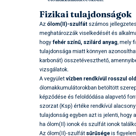
Fizikai tulajdonságok
Az
ólom(II)-szulfát
számos jellegzetes 
meghatározzák viselkedését és alkalm
hogy
fehér színű, szilárd anyag
, mely 
tulajdonsága miatt könnyen azonosítható
karbonát) összetéveszthető, amennyibe
vizsgálatok.
A vegyület
vízben rendkívül rosszul ol
ólomakkumulátorokban betöltött szerepe
képződése és feloldódása alapvető font
szorzat (Ksp) értéke rendkívül alacsony
tulajdonság egyben azt is jelenti, hogy 
ha ólom(II) ionok és szulfát ionok talál
Az ólom(II)-szulfát
sűrűsége
is figyele