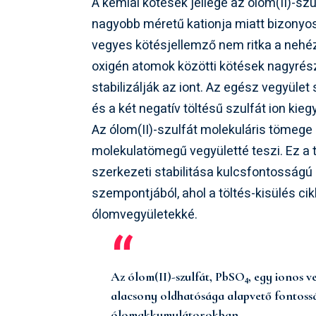
A kémiai kötések jellege az ólom(II)-szu
nagyobb méretű kationja miatt bizonyos
vegyes kötésjellemző nem ritka a nehéz
oxigén atomok közötti kötések nagyrész
stabilizálják az iont. Az egész vegyület 
és a két negatív töltésű szulfát ion kieg
Az ólom(II)-szulfát molekuláris tömege 
molekulatömegű vegyületté teszi. Ez a 
szerkezeti stabilitása kulcsfontosság
szempontjából, ahol a töltés-kisülés ci
ólomvegyületekké.
Az ólom(II)-szulfát, PbSO₄, egy ionos 
alacsony oldhatósága alapvető fontossá
ólomakkumulátorokban.