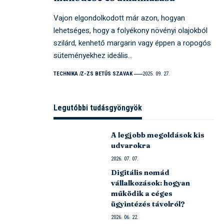
Vajon elgondolkodott már azon, hogyan
lehetséges, hogy a folyékony növényi olajokból
szilárd, kenhető margarin vagy éppen a ropogós
süteményekhez ideális…
TECHNIKA
Z-ZS BETŰS SZAVAK
2025. 09. 27.
Legutóbbi tudásgyöngyök
A legjobb megoldások kis
udvarokra
2026. 07. 07.
Digitális nomád
vállalkozások: hogyan
működik a céges
ügyintézés távolról?
2026. 06. 22.