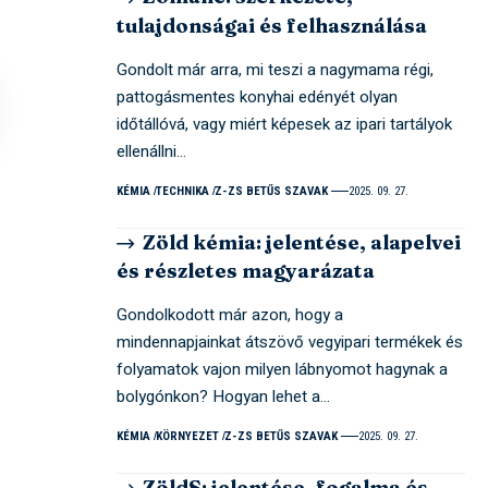
tulajdonságai és felhasználása
Gondolt már arra, mi teszi a nagymama régi,
pattogásmentes konyhai edényét olyan
időtállóvá, vagy miért képesek az ipari tartályok
ellenállni…
KÉMIA
TECHNIKA
Z-ZS BETŰS SZAVAK
2025. 09. 27.
Zöld kémia: jelentése, alapelvei
és részletes magyarázata
Gondolkodott már azon, hogy a
mindennapjainkat átszövő vegyipari termékek és
folyamatok vajon milyen lábnyomot hagynak a
bolygónkon? Hogyan lehet a…
KÉMIA
KÖRNYEZET
Z-ZS BETŰS SZAVAK
2025. 09. 27.
ZöldS: jelentése, fogalma és