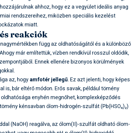
ozzájárulnak ahhoz, hogy ez a vegyület ideális anyag
miai rendszereihez, miközben speciális kezelést
ockázatok miatt.
és reakciók
 nagymértékben függ az oldhatóságától és a különböző
Ahogy már említettük, vízben rendkívül rosszul oldódik,
 szempontjából. Ennek ellenére bizonyos körülmények
gokkal.
ága az, hogy
amfotér jellegű
. Ez azt jelenti, hogy képes
al is, bár eltérő módon. Erős savak, például tömény
fát oldhatósága enyhén megnőhet, komplexképződés
 tömény kénsavban ólom-hidrogén-szulfát (Pb(HSO₄)₂)
iddal (NaOH) reagálva, az ólom(II)-szulfát oldható ólom-