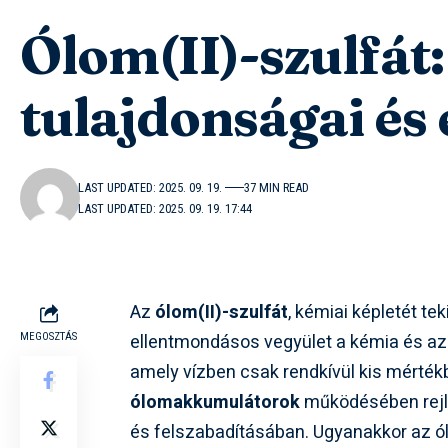
Ólom(II)-szulfát:
tulajdonságai és
LAST UPDATED: 2025. 09. 19.
37 MIN READ
LAST UPDATED: 2025. 09. 19. 17:44
Az
ólom(II)-szulfát
, kémiai képletét te
ellentmondásos vegyület a kémia és az i
MEGOSZTÁS
amely vízben csak rendkívül kis mérték
ólomakkumulátorok
működésében rejli
és felszabadításában. Ugyanakkor az 