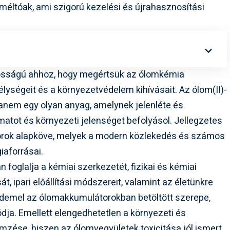
méltóak, ami szigorú kezelési és újrahasznosítási
osságú ahhoz, hogy megértsük az ólomkémia
lységeit és a környezetvédelem kihívásait. Az ólom(II)-
anem egy olyan anyag, amelynek jelenléte és
atot és környezeti jelenséget befolyásol. Jellegzetes
orok alapköve, melyek a modern közlekedés és számos
iaforrásai.
 foglalja a kémiai szerkezetét, fizikai és kémiai
t, ipari előállítási módszereit, valamint az életünkre
érdemel az ólomakkumulátorokban betöltött szerepe,
dja. Emellett elengedhetetlen a környezeti és
zése, hiszen az ólomvegyületek toxicitása jól ismert,