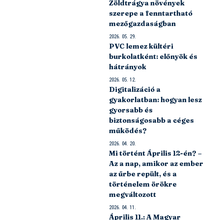
Zöldtrágya növények
szerepe a fenntartható
mezőgazdaságban
2026. 05. 29.
PVC lemez kültéri
burkolatként: előnyök és
hátrányok
2026. 05. 12.
Digitalizáció a
gyakorlatban: hogyan lesz
gyorsabb és
biztonságosabb a céges
működés?
2026. 04. 20.
Mi történt Április 12-én? –
Az a nap, amikor az ember
az űrbe repült, és a
történelem örökre
megváltozott
2026. 04. 11.
Április 11.: A Magyar