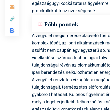
egészségügyi kockázatai is figyelemre 
protokollokat tesz szükségessé.
Főbb pontok
A vegyület megismerése alapvető font
komplexitását, az ipari alkalmazások mé
szulfát nem csupán egy egyszerű só, h
viselkedése számos technológiai folyam
tulajdonságai révén az ólomakkumulát
ipari berendezés nélkülözhetetlen energ
A vegyület részletes vizsgálata magában
tulajdonságait, természetes előfordulásá
gyakorolt hatásait. Különös figyelmet 
mely a legelterjedtebb felhasználási mó
egészségügyi vonatkozások alapos elem