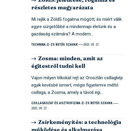
részletes magyarázata
Mi rejlik a ZöldS fogalma mögött, és miért válik
egyre sürgetőbbé a mindennapi életünk és a
gazdaság számára? A modern…
TECHNIKA
Z-ZS BETŰS SZAVAK
2025. 09. 27.
Zosma: minden, amit az
égitestről tudni kell
Vajon milyen titkokat rejt az Oroszlán csillagkép
egyik kevésbé ismert, mégis figyelemre méltó
csillaga, a Zosma, amely a távoli égi…
CSILLAGÁSZAT ÉS ASZTROFIZIKA
Z-ZS BETŰS SZAVAK
2025. 09. 27.
Zsírkeményítés: a technológia
működése és alkalmazása