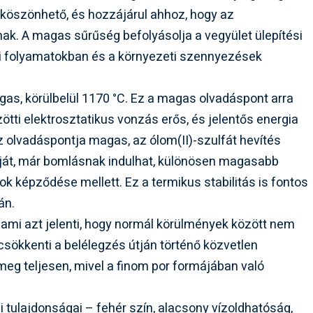
öszönhető, és hozzájárul ahhoz, hogy az
. A magas sűrűség befolyásolja a vegyület ülepítési
pari folyamatokban és a környezeti szennyezések
as, körülbelül 1170 °C. Ez a magas olvadáspont arra
zötti elektrosztatikus vonzás erős, és jelentős energia
 olvadáspontja magas, az ólom(II)-szulfát hevítés
tját, már bomlásnak indulhat, különösen magasabb
k képződése mellett. Ez a termikus stabilitás is fontos
án.
ami azt jelenti, hogy normál körülmények között nem
 csökkenti a belélegzés útján történő közvetlen
meg teljesen, mivel a finom por formájában való
ai tulajdonságai – fehér szín, alacsony vízoldhatóság,