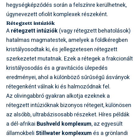
hegységképződés során a felszínre kerülhetnek,
úgynevezett ofiolit komplexek részeként.
Rétegzett intúziók
A
rétegzett intúziók
(vagy rétegzett behatolások)
hatalmas magmatestek, amelyek a földkéregben
kristályosodtak ki, és jellegzetesen rétegzett
szerkezetet mutatnak. Ezek a rétegek a frakcionált
kristályosodás és a gravitációs ülepedés
eredményei, ahol a különböző sűrűségű ásványok
rétegenként válnak ki és halmozódnak fel.
Az olivingabbró gyakran alkotja ezeknek a
rétegzett intúzióknak bizonyos rétegeit, különösen
az alsóbb, ultrabázisosabb részeket. Híres példák
a dél-afrikai
Bushveld komplexum
, az egyesült
államokbeli
Stillwater komplexum
és a grönlandi