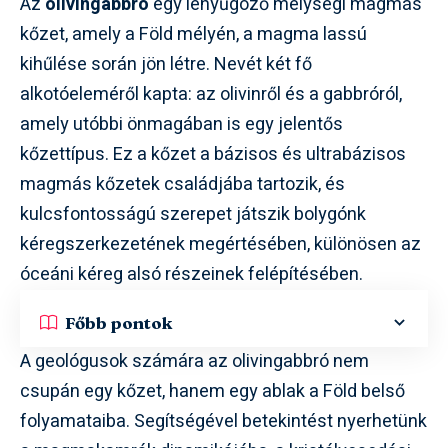
Az
olivingabbró
egy lenyűgöző mélységi magmás
kőzet, amely a Föld mélyén, a magma lassú
kihűlése során jön létre. Nevét két fő
alkotóeleméről kapta: az olivinről és a gabbróról,
amely utóbbi önmagában is egy jelentős
kőzettípus. Ez a kőzet a bázisos és ultrabázisos
magmás kőzetek családjába tartozik, és
kulcsfontosságú szerepet játszik bolygónk
kéregszerkezetének megértésében, különösen az
óceáni kéreg alsó részeinek felépítésében.
Főbb pontok
A geológusok számára az olivingabbró nem
csupán egy kőzet, hanem egy ablak a Föld belső
folyamataiba. Segítségével betekintést nyerhetünk