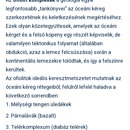
Az
ofiolit komplexek
a geológia egyik
legfontosabb „tankönyvei” az óceáni kéreg
szerkezetének és keletkezésének megértéséhez.
Ezek olyan kőzetegyüttesek, amelyek az óceáni
kérget és a felső köpeny egy részét képviselik, de
valamilyen tektonikus folyamat (általában
obdukció, azaz a lemez felcsúszása) során a
kontinentális lemezekre tolódtak, és így a felszínre
kerültek.
Az ofiolitok ideális keresztmetszetet mutatnak az
óceáni kéreg rétegeiből, felülről lefelé haladva a
következő sorrendben:
Mélységi tengeri üledékek
Párnalávák (bazalt)
Telérkomplexum (diabáz telérek)