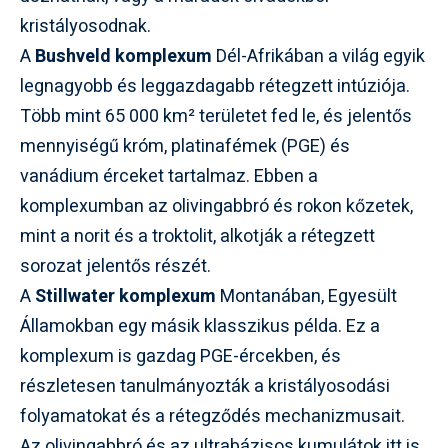
kristályosodnak.
A
Bushveld komplexum
Dél-Afrikában a világ egyik
legnagyobb és leggazdagabb rétegzett intúziója.
Több mint 65 000 km² területet fed le, és jelentős
mennyiségű króm, platinafémek (PGE) és
vanádium érceket tartalmaz. Ebben a
komplexumban az olivingabbró és rokon kőzetek,
mint a norit és a troktolit, alkotják a rétegzett
sorozat jelentős részét.
A
Stillwater komplexum
Montanában, Egyesült
Államokban egy másik klasszikus példa. Ez a
komplexum is gazdag PGE-ércekben, és
részletesen tanulmányozták a kristályosodási
folyamatokat és a rétegződés mechanizmusait.
Az olivingabbró és az ultrabázisos kumulátok itt is