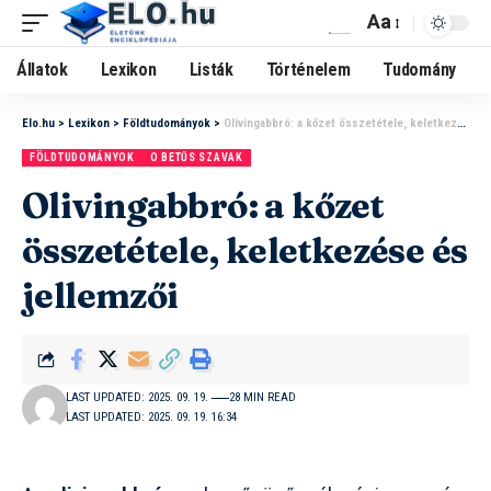
Aa
Állatok
Lexikon
Listák
Történelem
Tudomány
Elo.hu
>
Lexikon
>
Földtudományok
>
Olivingabbró: a kőzet összetétele, keletkezése és jellemzői
FÖLDTUDOMÁNYOK
O BETŰS SZAVAK
Olivingabbró: a kőzet
összetétele, keletkezése és
jellemzői
LAST UPDATED: 2025. 09. 19.
28 MIN READ
LAST UPDATED: 2025. 09. 19. 16:34