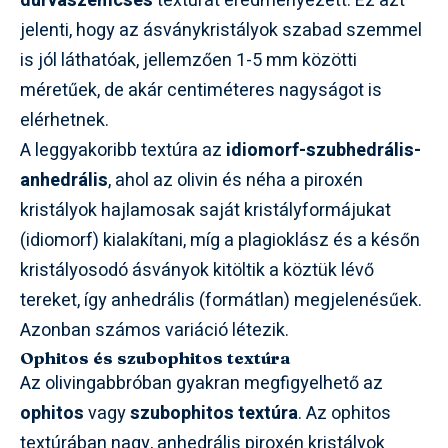
durvaszemcsés
textúrát eredményezett. Ez azt
jelenti, hogy az ásványkristályok szabad szemmel
is jól láthatóak, jellemzően 1-5 mm közötti
méretűek, de akár centiméteres nagyságot is
elérhetnek.
A leggyakoribb textúra az
idiomorf-szubhedrális-
anhedrális
, ahol az olivin és néha a piroxén
kristályok hajlamosak saját kristályformájukat
(idiomorf) kialakítani, míg a plagioklász és a későn
kristályosodó ásványok kitöltik a köztük lévő
tereket, így anhedrális (formátlan) megjelenésűek.
Azonban számos variáció létezik.
Ophitos és szubophitos textúra
Az olivingabbróban gyakran megfigyelhető az
ophitos
vagy
szubophitos textúra
. Az ophitos
textúrában nagy, anhedrális piroxén kristályok