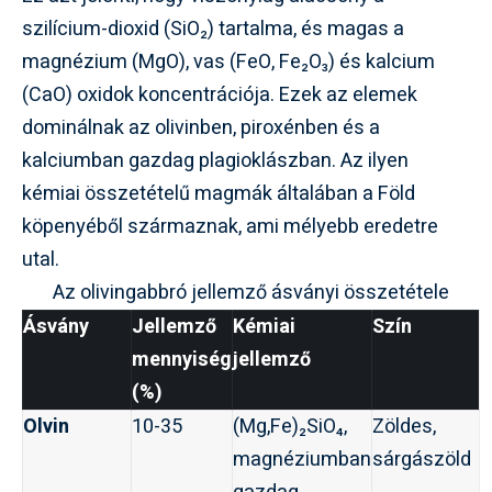
szilícium-dioxid (SiO₂) tartalma, és magas a
magnézium (MgO), vas (FeO, Fe₂O₃) és kalcium
(CaO) oxidok koncentrációja. Ezek az elemek
dominálnak az olivinben, piroxénben és a
kalciumban gazdag plagioklászban. Az ilyen
kémiai összetételű magmák általában a Föld
köpenyéből származnak, ami mélyebb eredetre
utal.
Az olivingabbró jellemző ásványi összetétele
Ásvány
Jellemző
Kémiai
Szín
mennyiség
jellemző
(%)
Olvin
10-35
(Mg,Fe)₂SiO₄,
Zöldes,
magnéziumban
sárgászöld