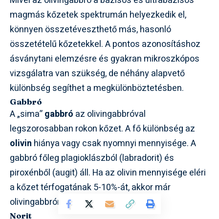
Mivel az olivingabbró a bázisos és ultrabázisos
magmás kőzetek spektrumán helyezkedik el,
könnyen összetéveszthető más, hasonló
összetételű kőzetekkel. A pontos azonosításhoz
ásványtani elemzésre és gyakran mikroszkópos
vizsgálatra van szükség, de néhány alapvető
különbség segíthet a megkülönböztetésben.
Gabbró
A „sima”
gabbró
az olivingabbróval
legszorosabban rokon kőzet. A fő különbség az
olivin
hiánya vagy csak nyomnyi mennyisége. A
gabbró főleg plagioklászból (labradorit) és
piroxénből (augit) áll. Ha az olivin mennyisége eléri
a kőzet térfogatának 5-10%-át, akkor már
olivingabbróról beszélünk.
Norit