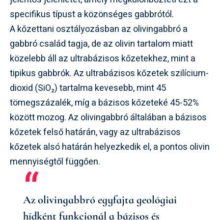
specifikus típust a közönséges gabbrótól.
A kőzettani osztályozásban az olivingabbró a
gabbró család tagja, de az olivin tartalom miatt
közelebb áll az ultrabázisos kőzetekhez, mint a
tipikus gabbrók. Az ultrabázisos kőzetek szilícium-
dioxid (SiO₂) tartalma kevesebb, mint 45
tömegszázalék, míg a bázisos kőzeteké 45-52%
között mozog. Az olivingabbró általában a bázisos
kőzetek felső határán, vagy az ultrabázisos
kőzetek alsó határán helyezkedik el, a pontos olivin
mennyiségtől függően.
Az olivingabbró egyfajta geológiai
hídként funkcionál a bázisos és