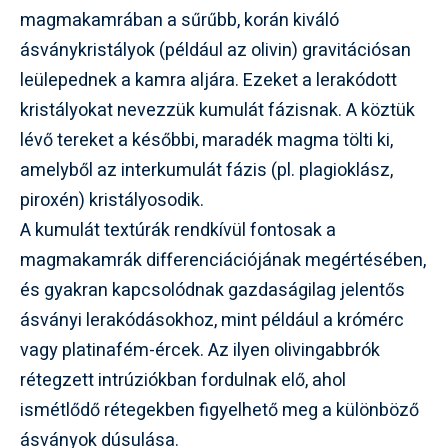
magmakamrában a sűrűbb, korán kiváló
ásványkristályok (például az olivin) gravitációsan
leülepednek a kamra aljára. Ezeket a lerakódott
kristályokat nevezzük kumulát fázisnak. A köztük
lévő tereket a későbbi, maradék magma tölti ki,
amelyből az interkumulát fázis (pl. plagioklász,
piroxén) kristályosodik.
A kumulát textúrák rendkívül fontosak a
magmakamrák differenciációjának megértésében,
és gyakran kapcsolódnak gazdaságilag jelentős
ásványi lerakódásokhoz, mint például a krómérc
vagy platinafém-ércek. Az ilyen olivingabbrók
rétegzett intrúziókban fordulnak elő, ahol
ismétlődő rétegekben figyelhető meg a különböző
ásványok dúsulása.