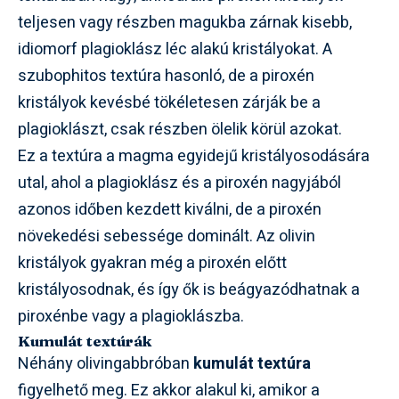
teljesen vagy részben magukba zárnak kisebb,
idiomorf plagioklász léc alakú kristályokat. A
szubophitos textúra hasonló, de a piroxén
kristályok kevésbé tökéletesen zárják be a
plagioklászt, csak részben ölelik körül azokat.
Ez a textúra a magma egyidejű kristályosodására
utal, ahol a plagioklász és a piroxén nagyjából
azonos időben kezdett kiválni, de a piroxén
növekedési sebessége dominált. Az olivin
kristályok gyakran még a piroxén előtt
kristályosodnak, és így ők is beágyazódhatnak a
piroxénbe vagy a plagioklászba.
Kumulát textúrák
Néhány olivingabbróban
kumulát textúra
figyelhető meg. Ez akkor alakul ki, amikor a