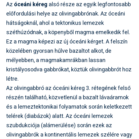
Az
óceáni kéreg
alsó része az egyik legfontosabb
előfordulási helye az olivingabbrónak. Az óceáni
hátságoknál, ahol a tektonikus lemezek
széthúzódnak, a köpenyből magma emelkedik fel.
Ez a magma képezi az új óceáni kérget. A felszín
közelében gyorsan hűlve bazaltot alkot, de
mélyebben, a magmakamrákban lassan
kristályosodva gabbrókat, köztük olivingabbrót hoz
létre.
Az olivingabbró az óceáni kéreg 3. rétegének felső
részén található, közvetlenül a bazalt lávaáramok
és a lemeztektonikai folyamatok során keletkezett
telérek (diabázok) alatt. Az óceáni lemezek
szubdukciója (alámerülése) során ezek az
olivingabbrók a kontinentális lemezek szélére vagy