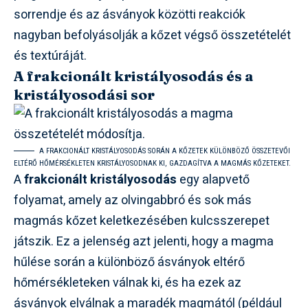
sorrendje és az ásványok közötti reakciók
nagyban befolyásolják a kőzet végső összetételét
és textúráját.
A frakcionált kristályosodás és a
kristályosodási sor
A FRAKCIONÁLT KRISTÁLYOSODÁS SORÁN A KŐZETEK KÜLÖNBÖZŐ ÖSSZETEVŐI
ELTÉRŐ HŐMÉRSÉKLETEN KRISTÁLYOSODNAK KI, GAZDAGÍTVA A MAGMÁS KŐZETEKET.
A
frakcionált kristályosodás
egy alapvető
folyamat, amely az olvingabbró és sok más
magmás kőzet keletkezésében kulcsszerepet
játszik. Ez a jelenség azt jelenti, hogy a magma
hűlése során a különböző ásványok eltérő
hőmérsékleteken válnak ki, és ha ezek az
ásványok elválnak a maradék magmától (például