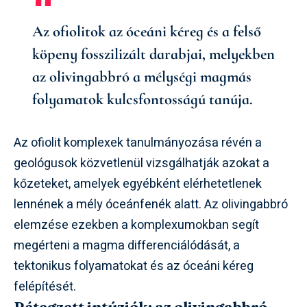
Az ofiolitok az óceáni kéreg és a felső
köpeny fosszilizált darabjai, melyekben
az olivingabbró a mélységi magmás
folyamatok kulcsfontosságú tanúja.
Az ofiolit komplexek tanulmányozása révén a
geológusok közvetlenül vizsgálhatják azokat a
kőzeteket, amelyek egyébként elérhetetlenek
lennének a mély óceánfenék alatt. Az olivingabbró
elemzése ezekben a komplexumokban segít
megérteni a magma differenciálódását, a
tektonikus folyamatokat és az óceáni kéreg
felépítését.
Rétegzett intúziók: az olivingabbró