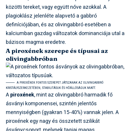
közötti tereket, vagy együtt nőve azokkal. A
plagioklász jelenléte alapvető a gabbró
definíciójában, és az olivingabbró esetében a
kalciumban gazdag változatok dominanciája utal a
bázisos magma eredetre.
A piroxének szerepe és típusai az
olivingabbróban
A PIROXÉNEK FONTOS SZEREPET JÁTSZANAK AZ OLIVINGABBRÓ
KRISTÁLYSZERKEZETÉBEN, STABILITÁSUK ÉS HŐÁLLÓSÁGUK MIATT.
A
piroxének
, mint az olivingabbró harmadik fő
ásványi komponensei, szintén jelentős
mennyiségben (gyakran 15-40%) vannak jelen. A
piroxének egy nagy és összetett szilikát
ásványcsoport, melynek tagjai magas