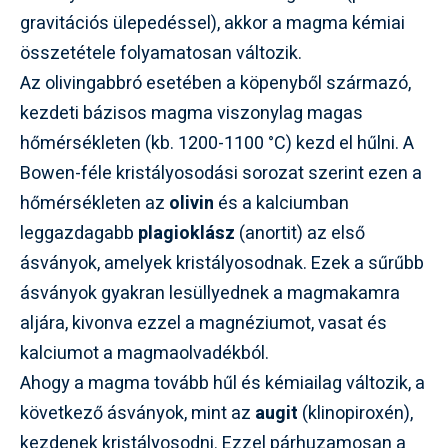
gravitációs ülepedéssel), akkor a magma kémiai
összetétele folyamatosan változik.
Az olivingabbró esetében a köpenyből származó,
kezdeti bázisos magma viszonylag magas
hőmérsékleten (kb. 1200-1100 °C) kezd el hűlni. A
Bowen-féle kristályosodási sorozat szerint ezen a
hőmérsékleten az
olivin
és a kalciumban
leggazdagabb
plagioklász
(anortit) az első
ásványok, amelyek kristályosodnak. Ezek a sűrűbb
ásványok gyakran lesüllyednek a magmakamra
aljára, kivonva ezzel a magnéziumot, vasat és
kalciumot a magmaolvadékból.
Ahogy a magma tovább hűl és kémiailag változik, a
következő ásványok, mint az
augit
(klinopiroxén),
kezdenek kristályosodni. Ezzel párhuzamosan a