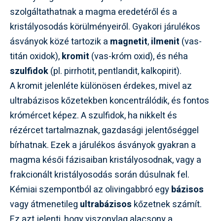
szolgáltathatnak a magma eredetéről és a
kristályosodás körülményeiről. Gyakori járulékos
ásványok közé tartozik a
magnetit
,
ilmenit
(vas-
titán oxidok),
kromit
(vas-króm oxid), és néha
szulfidok
(pl. pirrhotit, pentlandit, kalkopirit).
A kromit jelenléte különösen érdekes, mivel az
ultrabázisos kőzetekben koncentrálódik, és fontos
krómércet képez. A szulfidok, ha nikkelt és
rézércet tartalmaznak, gazdasági jelentőséggel
bírhatnak. Ezek a járulékos ásványok gyakran a
magma késői fázisaiban kristályosodnak, vagy a
frakcionált kristályosodás során dúsulnak fel.
Kémiai szempontból az olivingabbró egy
bázisos
vagy átmenetileg
ultrabázisos
kőzetnek számít.
Ez azt jelenti, hogy viszonylag alacsony a