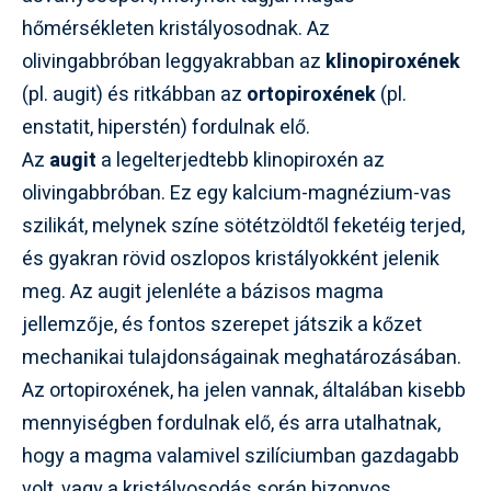
hőmérsékleten kristályosodnak. Az
olivingabbróban leggyakrabban az
klinopiroxének
(pl. augit) és ritkábban az
ortopiroxének
(pl.
enstatit, hiperstén) fordulnak elő.
Az
augit
a legelterjedtebb klinopiroxén az
olivingabbróban. Ez egy kalcium-magnézium-vas
szilikát, melynek színe sötétzöldtől feketéig terjed,
és gyakran rövid oszlopos kristályokként jelenik
meg. Az augit jelenléte a bázisos magma
jellemzője, és fontos szerepet játszik a kőzet
mechanikai tulajdonságainak meghatározásában.
Az ortopiroxének, ha jelen vannak, általában kisebb
mennyiségben fordulnak elő, és arra utalhatnak,
hogy a magma valamivel szilíciumban gazdagabb
volt, vagy a kristályosodás során bizonyos