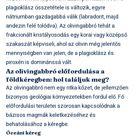
plagioklász összetétele is változik, egyre
nátriumban gazdagabbá válik (labradorit, majd
andezin felé tolódva). Az olivingabbró tehát a
frakcionált kristályosodás egy korai vagy középső
szakaszát képviseli, ahol az olivin még jelentős
mennyiségben van jelen, de a plagioklász és
piroxén is dominánssá vált.
Az olivingabbró előfordulása a
földkéregben: hol találjuk meg?
Az olivingabbró nem egy ritka kőzet, de jellemzően
bizonyos geológiai környezetekben fordul elő. Fő
előfordulási területei szorosan kapcsolódnak a
bázisos magmák keletkezéséhez és
behatolásához a kéregbe.
Óceáni kéreg