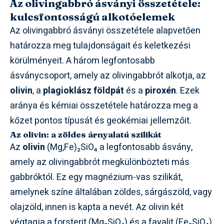
Az olivingabbró ásványi összetétele:
kulcsfontosságú alkotóelemek
Az olivingabbró ásványi összetétele alapvetően
határozza meg tulajdonságait és keletkezési
körülményeit. A három legfontosabb
ásványcsoport, amely az olivingabbrót alkotja, az
olivin
, a
plagioklász földpát
és a
piroxén
. Ezek
aránya és kémiai összetétele határozza meg a
kőzet pontos típusát és geokémiai jellemzőit.
Az olivin: a zöldes árnyalatú szilikát
Az
olivin
(Mg,Fe)₂SiO₄ a legfontosabb ásvány,
amely az olivingabbrót megkülönbözteti más
gabbróktól. Ez egy magnézium-vas szilikát,
amelynek színe általában zöldes, sárgászöld, vagy
olajzöld, innen is kapta a nevét. Az olivin két
végtagja a forsterit (Mg₂SiO₄) és a fayalit (Fe₂SiO₄).