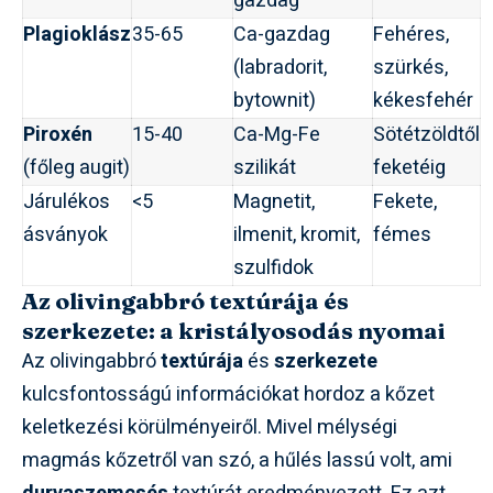
gazdag
Plagioklász
35-65
Ca-gazdag
Fehéres,
(labradorit,
szürkés,
bytownit)
kékesfehér
Piroxén
15-40
Ca-Mg-Fe
Sötétzöldtől
(főleg augit)
szilikát
feketéig
Járulékos
<5
Magnetit,
Fekete,
ásványok
ilmenit, kromit,
fémes
szulfidok
Az olivingabbró textúrája és
szerkezete: a kristályosodás nyomai
Az olivingabbró
textúrája
és
szerkezete
kulcsfontosságú információkat hordoz a kőzet
keletkezési körülményeiről. Mivel mélységi
magmás kőzetről van szó, a hűlés lassú volt, ami