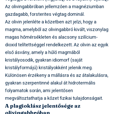
Az olivingabbróban jellemzően a magnéziumban
gazdagabb, forsterites végtag dominál.
Az olivin jelenléte a kőzetben azt jelzi, hogy a
magma, amelyből az olivingabbró kivált, viszonylag
magas hőmérsékleten és alacsony szilícium-
dioxid telítettséggel rendelkezett. Az olivin az egyik
első ásvány, amely a hűlő magmából
kristályosodik, gyakran idiomorf (saját
kristályformájú) kristályokként jelenik meg.
Különösen érzékeny a mállásra és az átalakulásra,
gyakran szerpentinné alakul át hidrotermális
folyamatok során, ami jelentősen
megváltoztathatja a kőzet fizikai tulajdonságait.
A plagioklász jelentősége az
olivingabbróban