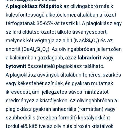
A
plagioklász földpátok
az olivingabbró másik
kulcsfontosságú alkotóelemei, általában a kőzet
térfogatának 35-65%-át teszik ki. A plagioklász egy
szilárd oldatsorozatot alkotó ásványcsoport,
melynek két végtagja az albit (NaAlSi₃O₈) és az
anortit (CaAl₂Si₂O₈). Az olivingabbróban jellemzően
a kalciumban gazdagabb, azaz
labradorit
vagy
bytownit
összetételű plagioklász található.
A plagioklász ásványok általában fehéres, szürkés
vagy kékesfehér színűek, és gyakran mutatnak
ikresedést, ami jellegzetes sávos mintázatot
eredményez a kristályokon. Az olivingabbróban a
plagioklász gyakran anhedrális (formátlan) vagy
szubhedrális (részben formált) kristályokként
fordul elő, kitöltve az olivin és piroxén kristályok