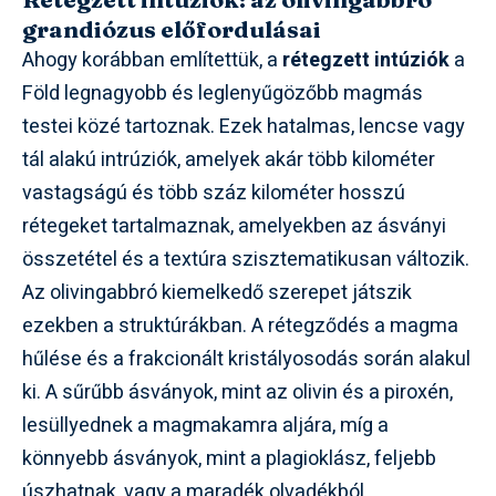
grandiózus előfordulásai
Ahogy korábban említettük, a
rétegzett intúziók
a
Föld legnagyobb és leglenyűgözőbb magmás
testei közé tartoznak. Ezek hatalmas, lencse vagy
tál alakú intrúziók, amelyek akár több kilométer
vastagságú és több száz kilométer hosszú
rétegeket tartalmaznak, amelyekben az ásványi
összetétel és a textúra szisztematikusan változik.
Az olivingabbró kiemelkedő szerepet játszik
ezekben a struktúrákban. A rétegződés a magma
hűlése és a frakcionált kristályosodás során alakul
ki. A sűrűbb ásványok, mint az olivin és a piroxén,
lesüllyednek a magmakamra aljára, míg a
könnyebb ásványok, mint a plagioklász, feljebb
úszhatnak, vagy a maradék olvadékból