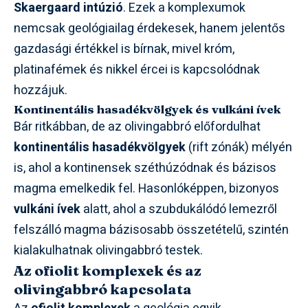
Skaergaard intúzió
. Ezek a komplexumok
nemcsak geológiailag érdekesek, hanem jelentős
gazdasági értékkel is bírnak, mivel króm,
platinafémek és nikkel ércei is kapcsolódnak
hozzájuk.
Kontinentális hasadékvölgyek és vulkáni ívek
Bár ritkábban, de az olivingabbró előfordulhat
kontinentális hasadékvölgyek
(rift zónák) mélyén
is, ahol a kontinensek széthúzódnak és bázisos
magma emelkedik fel. Hasonlóképpen, bizonyos
vulkáni ívek
alatt, ahol a szubdukálódó lemezről
felszálló magma bázisosabb összetételű, szintén
kialakulhatnak olivingabbró testek.
Az ofiolit komplexek és az
olivingabbró kapcsolata