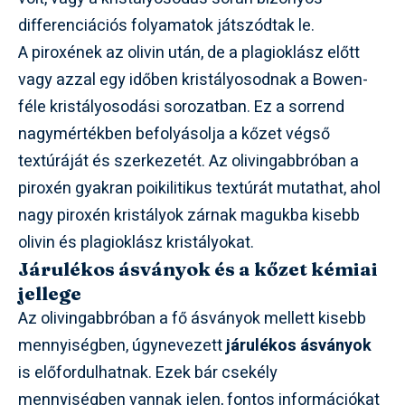
differenciációs folyamatok játszódtak le.
A piroxének az olivin után, de a plagioklász előtt
vagy azzal egy időben kristályosodnak a Bowen-
féle kristályosodási sorozatban. Ez a sorrend
nagymértékben befolyásolja a kőzet végső
textúráját és szerkezetét. Az olivingabbróban a
piroxén gyakran poikilitikus textúrát mutathat, ahol
nagy piroxén kristályok zárnak magukba kisebb
olivin és plagioklász kristályokat.
Járulékos ásványok és a kőzet kémiai
jellege
Az olivingabbróban a fő ásványok mellett kisebb
mennyiségben, úgynevezett
járulékos ásványok
is előfordulhatnak. Ezek bár csekély
mennyiségben vannak jelen, fontos információkat