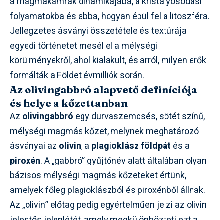
a magmakamrák dinamikájába, a kristályosodási
folyamatokba és abba, hogyan épül fel a litoszféra.
Jellegzetes ásványi összetétele és textúrája
egyedi történetet mesél el a mélységi
körülményekről, ahol kialakult, és arról, milyen erők
formálták a Földet évmilliók során.
Az olivingabbró alapvető definíciója
és helye a kőzettanban
Az
olivingabbró
egy durvaszemcsés, sötét színű,
mélységi magmás kőzet, melynek meghatározó
ásványai az
olivin
, a
plagioklász földpát
és a
piroxén
. A „gabbró” gyűjtőnév alatt általában olyan
bázisos mélységi magmás kőzeteket értünk,
amelyek főleg plagioklászból és piroxénből állnak.
Az „olivin” előtag pedig egyértelműen jelzi az olivin
jelentős jelenlétét, amely megkülönbözteti ezt a