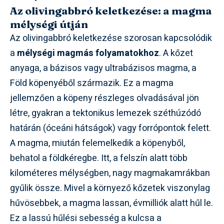
Az olivingabbró keletkezése: a magma
mélységi útján
Az olivingabbró keletkezése szorosan kapcsolódik
a
mélységi magmás folyamatokhoz
. A kőzet
anyaga, a bázisos vagy ultrabázisos magma, a
Föld köpenyéből származik. Ez a magma
jellemzően a köpeny részleges olvadásával jön
létre, gyakran a tektonikus lemezek széthúzódó
határán (óceáni hátságok) vagy forrópontok felett.
A magma, miután felemelkedik a köpenyből,
behatol a földkéregbe. Itt, a felszín alatt több
kilométeres mélységben, nagy magmakamrákban
gyűlik össze. Mivel a környező kőzetek viszonylag
hűvösebbek, a magma lassan, évmilliók alatt hűl le.
Ez a lassú hűlési sebesség a kulcsa a