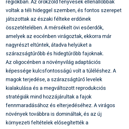
régiókban. Az örökzöld fenyvesek ellenállóbbak
voltak a téli hideggel szemben, és fontos szerepet
játszottak az északi félteke erdőinek
összetételében. A mérsékelt övi esőerdők,
amelyek az eocénben virágoztak, ekkorra már
nagyrészt eltűntek, átadva helyüket a
szárazságtűrőbb és hidegtűrőbb fajoknak.
Az oligocénben a növényvilág adaptációs
képessége kulcsfontosságú volt a túléléshez. A
magok terjedése, a szárazságtűrő levelek
kialakulása és a megváltozott reprodukciós
stratégiák mind hozzájárultak a fajok
fennmaradásához és elterjedéséhez. A virágos
növények továbbra is domináltak, és az új
környezeti feltételek elősegítették a