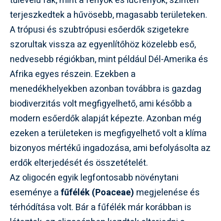
tűlevelű fák, mint a fenyők és lucfenyők, szintén
terjeszkedtek a hűvösebb, magasabb területeken.
A trópusi és szubtrópusi esőerdők szigetekre
szorultak vissza az egyenlítőhöz közelebb eső,
nedvesebb régiókban, mint például Dél-Amerika és
Afrika egyes részein. Ezekben a
menedékhelyekben azonban továbbra is gazdag
biodiverzitás volt megfigyelhető, ami később a
modern esőerdők alapját képezte. Azonban még
ezeken a területeken is megfigyelhető volt a klíma
bizonyos mértékű ingadozása, ami befolyásolta az
erdők elterjedését és összetételét.
Az oligocén egyik legfontosabb növénytani
eseménye a
fűfélék (Poaceae)
megjelenése és
térhódítása volt. Bár a fűfélék már korábban is