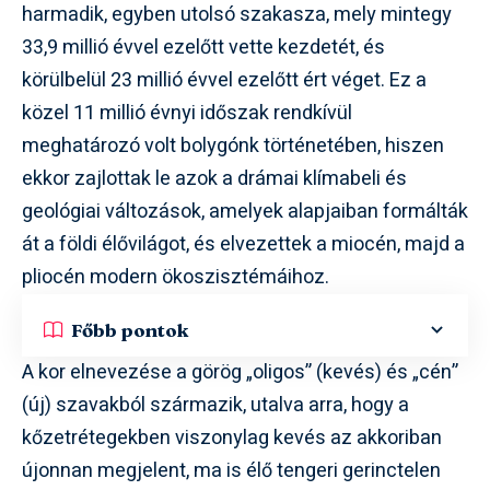
harmadik, egyben utolsó szakasza, mely mintegy
33,9 millió évvel ezelőtt vette kezdetét, és
körülbelül 23 millió évvel ezelőtt ért véget. Ez a
közel 11 millió évnyi időszak rendkívül
meghatározó volt bolygónk történetében, hiszen
ekkor zajlottak le azok a drámai klímabeli és
geológiai változások, amelyek alapjaiban formálták
át a földi élővilágot, és elvezettek a miocén, majd a
pliocén modern ökoszisztémáihoz.
Főbb pontok
A kor elnevezése a görög „oligos” (kevés) és „cén”
(új) szavakból származik, utalva arra, hogy a
kőzetrétegekben viszonylag kevés az akkoriban
újonnan megjelent, ma is élő tengeri gerinctelen