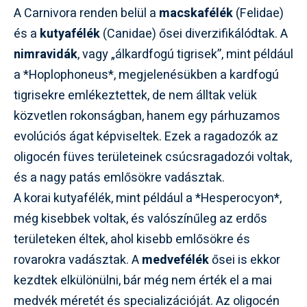
A Carnivora renden belül a
macskafélék
(Felidae)
és a
kutyafélék
(Canidae) ősei diverzifikálódtak. A
nimravidák
, vagy „álkardfogú tigrisek”, mint például
a *Hoplophoneus*, megjelenésükben a kardfogú
tigrisekre emlékeztettek, de nem álltak velük
közvetlen rokonságban, hanem egy párhuzamos
evolúciós ágat képviseltek. Ezek a ragadozók az
oligocén füves területeinek csúcsragadozói voltak,
és a nagy patás emlősökre vadásztak.
A korai kutyafélék, mint például a *Hesperocyon*,
még kisebbek voltak, és valószínűleg az erdős
területeken éltek, ahol kisebb emlősökre és
rovarokra vadásztak. A
medvefélék
ősei is ekkor
kezdtek elkülönülni, bár még nem érték el a mai
medvék méretét és specializációját. Az oligocén