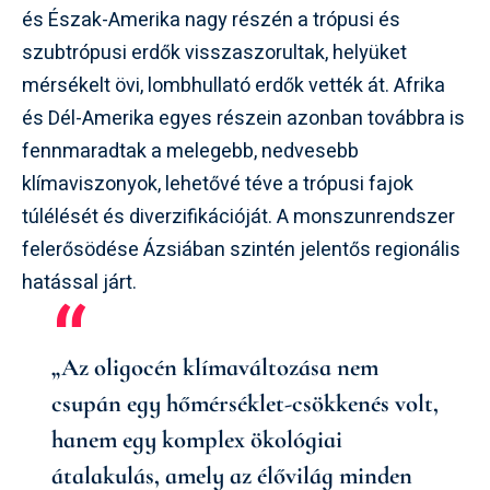
és Észak-Amerika nagy részén a trópusi és
szubtrópusi erdők visszaszorultak, helyüket
mérsékelt övi, lombhullató erdők vették át. Afrika
és Dél-Amerika egyes részein azonban továbbra is
fennmaradtak a melegebb, nedvesebb
klímaviszonyok, lehetővé téve a trópusi fajok
túlélését és diverzifikációját. A monszunrendszer
felerősödése Ázsiában szintén jelentős regionális
hatással járt.
„Az oligocén klímaváltozása nem
csupán egy hőmérséklet-csökkenés volt,
hanem egy komplex ökológiai
átalakulás, amely az élővilág minden