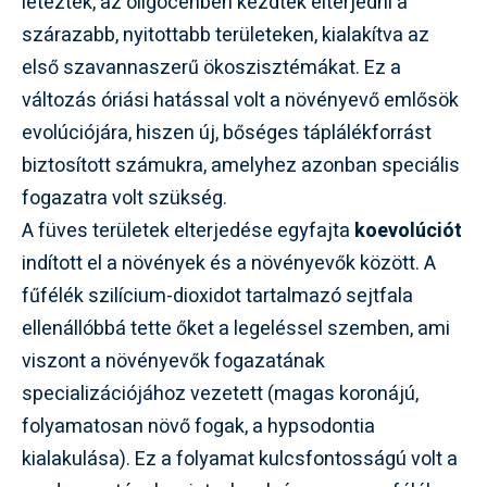
léteztek, az oligocénben kezdtek elterjedni a
szárazabb, nyitottabb területeken, kialakítva az
első szavannaszerű ökoszisztémákat. Ez a
változás óriási hatással volt a növényevő emlősök
evolúciójára, hiszen új, bőséges táplálékforrást
biztosított számukra, amelyhez azonban speciális
fogazatra volt szükség.
A füves területek elterjedése egyfajta
koevolúciót
indított el a növények és a növényevők között. A
fűfélék szilícium-dioxidot tartalmazó sejtfala
ellenállóbbá tette őket a legeléssel szemben, ami
viszont a növényevők fogazatának
specializációjához vezetett (magas koronájú,
folyamatosan növő fogak, a hypsodontia
kialakulása). Ez a folyamat kulcsfontosságú volt a