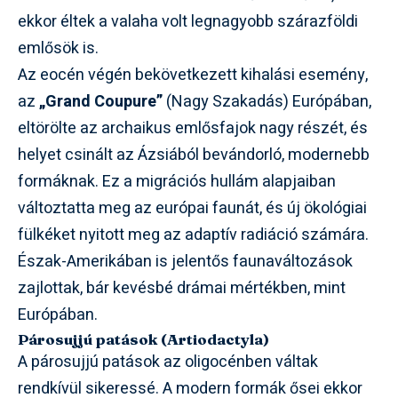
ekkor éltek a valaha volt legnagyobb szárazföldi
emlősök is.
Az eocén végén bekövetkezett kihalási esemény,
az
„Grand Coupure”
(Nagy Szakadás) Európában,
eltörölte az archaikus emlősfajok nagy részét, és
helyet csinált az Ázsiából bevándorló, modernebb
formáknak. Ez a migrációs hullám alapjaiban
változtatta meg az európai faunát, és új ökológiai
fülkéket nyitott meg az adaptív radiáció számára.
Észak-Amerikában is jelentős faunaváltozások
zajlottak, bár kevésbé drámai mértékben, mint
Európában.
Párosujjú patások (Artiodactyla)
A párosujjú patások az oligocénben váltak
rendkívül sikeressé. A modern formák ősei ekkor