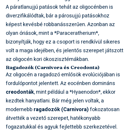
A páratlanujjú patások tehát az oligocénben is
diverzifikálódtak, bár a párosujjú patásokhoz
képest kevésbé robbanásszerűen. Azonban az
olyan óriások, mint a *Paraceratherium*,
bizonyítják, hogy ez a csoport is rendkívül sikeres
volt a maga idejében, és jelentős szerepet játszott
az oligocén kori ökoszisztémákban.
Ragadozók (Carnivora és Creodonta)
Az oligocén a ragadozó emlősök evolúciójában is
fordulópontot jelentett. Az eocénben domináns
creodonták
, mint például a *Hyaenodon*, ekkor
kezdtek hanyatlani. Bár még jelen voltak, a
modernebb
ragadozók (Carnivora)
fokozatosan
átvették a vezető szerepet, hatékonyabb
fogazatukkal és agyuk fejlettebb szerkezetével.