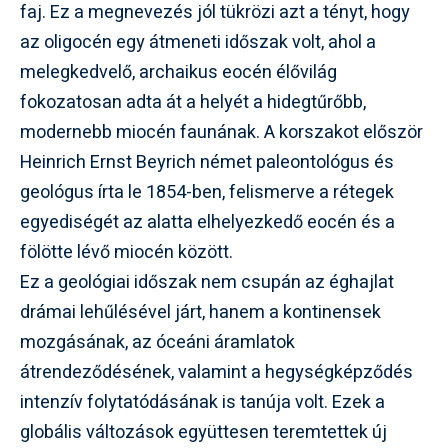
faj. Ez a megnevezés jól tükrözi azt a tényt, hogy
az oligocén egy átmeneti időszak volt, ahol a
melegkedvelő, archaikus eocén élővilág
fokozatosan adta át a helyét a hidegtűrőbb,
modernebb miocén faunának. A korszakot először
Heinrich Ernst Beyrich német paleontológus és
geológus írta le 1854-ben, felismerve a rétegek
egyediségét az alatta elhelyezkedő eocén és a
fölötte lévő miocén között.
Ez a geológiai időszak nem csupán az éghajlat
drámai lehűlésével járt, hanem a kontinensek
mozgásának, az óceáni áramlatok
átrendeződésének, valamint a hegységképződés
intenzív folytatódásának is tanúja volt. Ezek a
globális változások együttesen teremtettek új