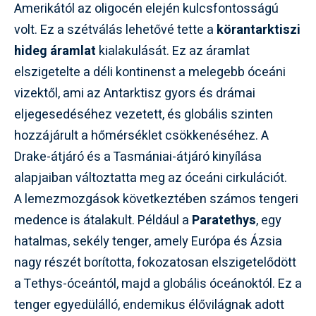
Amerikától az oligocén elején kulcsfontosságú
volt. Ez a szétválás lehetővé tette a
körantarktiszi
hideg áramlat
kialakulását. Ez az áramlat
elszigetelte a déli kontinenst a melegebb óceáni
vizektől, ami az Antarktisz gyors és drámai
eljegesedéséhez vezetett, és globális szinten
hozzájárult a hőmérséklet csökkenéséhez. A
Drake-átjáró és a Tasmániai-átjáró kinyílása
alapjaiban változtatta meg az óceáni cirkulációt.
A lemezmozgások következtében számos tengeri
medence is átalakult. Például a
Paratethys
, egy
hatalmas, sekély tenger, amely Európa és Ázsia
nagy részét borította, fokozatosan elszigetelődött
a Tethys-óceántól, majd a globális óceánoktól. Ez a
tenger egyedülálló, endemikus élővilágnak adott