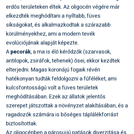
erdős területeken éltek. Az oligocén végére már
elkezdték meghódítani a nyíltabb, füves
síkságokat, és alkalmazkodtak a szárazabb
körülményekhez, ami a modern tevék
evolúciójának alapját képezte.
A
pecorák
, a ma is élő kérődzők (szarvasok,
antilopok, zsiráfok, tehenek) ősei, ekkor kezdtek
elterjedni. Magas koronájú fogaik révén
hatékonyan tudták feldolgozni a fűféléket, ami
kulcsfontosságú volt a füves területek
meghódításában. Ezek az állatok jelentős
szerepet játszottak a növényzet alakításában, és a
ragadozók számára is bőséges táplálékforrást
biztosítottak.
Az oligocénben a párosujjú patások diverzitása és