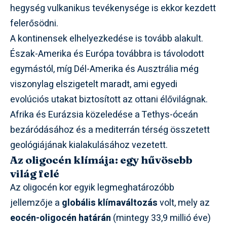
hegység vulkanikus tevékenysége is ekkor kezdett
felerősödni.
A kontinensek elhelyezkedése is tovább alakult.
Észak-Amerika és Európa továbbra is távolodott
egymástól, míg Dél-Amerika és Ausztrália még
viszonylag elszigetelt maradt, ami egyedi
evolúciós utakat biztosított az ottani élővilágnak.
Afrika és Eurázsia közeledése a Tethys-óceán
bezáródásához és a mediterrán térség összetett
geológiájának kialakulásához vezetett.
Az oligocén klímája: egy hűvösebb
világ felé
Az oligocén kor egyik legmeghatározóbb
jellemzője a
globális klímaváltozás
volt, mely az
eocén-oligocén határán
(mintegy 33,9 millió éve)