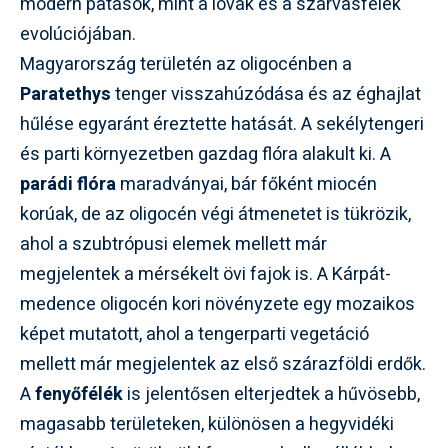
modern patások, mint a lovak és a szarvasfélék
evolúciójában.
Magyarország területén az oligocénben a
Paratethys
tenger visszahúzódása és az éghajlat
hűlése egyaránt éreztette hatását. A sekélytengeri
és parti környezetben gazdag flóra alakult ki. A
parádi flóra
maradványai, bár főként miocén
korúak, de az oligocén végi átmenetet is tükrözik,
ahol a szubtrópusi elemek mellett már
megjelentek a mérsékelt övi fajok is. A Kárpát-
medence oligocén kori növényzete egy mozaikos
képet mutatott, ahol a tengerparti vegetáció
mellett már megjelentek az első szárazföldi erdők.
A
fenyőfélék
is jelentősen elterjedtek a hűvösebb,
magasabb területeken, különösen a hegyvidéki