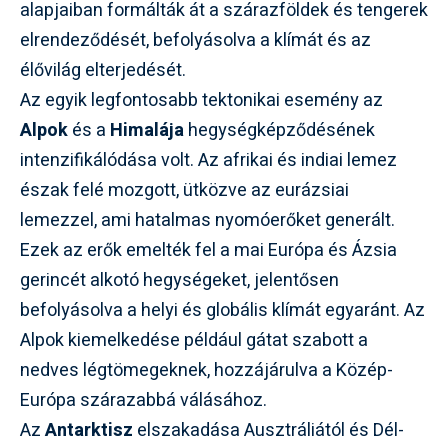
alapjaiban formálták át a szárazföldek és tengerek
elrendeződését, befolyásolva a klímát és az
élővilág elterjedését.
Az egyik legfontosabb tektonikai esemény az
Alpok
és a
Himalája
hegységképződésének
intenzifikálódása volt. Az afrikai és indiai lemez
észak felé mozgott, ütközve az eurázsiai
lemezzel, ami hatalmas nyomóerőket generált.
Ezek az erők emelték fel a mai Európa és Ázsia
gerincét alkotó hegységeket, jelentősen
befolyásolva a helyi és globális klímát egyaránt. Az
Alpok kiemelkedése például gátat szabott a
nedves légtömegeknek, hozzájárulva a Közép-
Európa szárazabbá válásához.
Az
Antarktisz
elszakadása Ausztráliától és Dél-