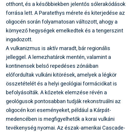
otthont, és a későbbiekben jelentős sólerakódások
forrása lett. A Paratethys mérete és kiterjedése az
oligocén során folyamatosan változott, ahogy a
környező hegységek emelkedtek és a tengerszint
ingadozott.
A vulkanizmus is aktív maradt, bár regionális
jelleggel. A lemezhatárok mentén, valamint a
kontinensek belső repedéses zónáiban
előfordultak vulkáni kitörések, amelyek a légkör
összetételét és a helyi geológiai formációkat is
befolyásolták. A kőzetek elemzése révén a
geológusok pontosabban tudják rekonstruálni az
oligocén kori eseményeket, például a Kárpát-
medencében is megfigyelhetők a korai vulkáni
tevékenység nyomai. Az észak-amerikai Cascade-