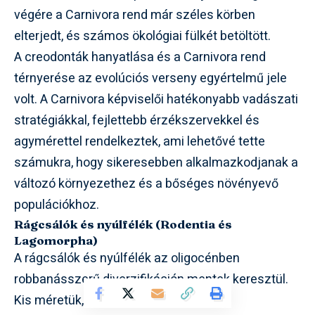
végére a Carnivora rend már széles körben
elterjedt, és számos ökológiai fülkét betöltött.
A creodonták hanyatlása és a Carnivora rend
térnyerése az evolúciós verseny egyértelmű jele
volt. A Carnivora képviselői hatékonyabb vadászati
stratégiákkal, fejlettebb érzékszervekkel és
agymérettel rendelkeztek, ami lehetővé tette
számukra, hogy sikeresebben alkalmazkodjanak a
változó környezethez és a bőséges növényevő
populációkhoz.
Rágcsálók és nyúlfélék (Rodentia és
Lagomorpha)
A rágcsálók és nyúlfélék az oligocénben
robbanásszerű diverzifikáción mentek keresztül.
Kis méretük, gyors szaporodásuk és