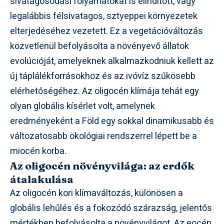
sivatagosodási folyamatokat is elindított, vagy
legalábbis félsivatagos, sztyeppei környezetek
elterjedéséhez vezetett. Ez a vegetációváltozás
közvetlenül befolyásolta a növényevő állatok
evolúcióját, amelyeknek alkalmazkodniuk kellett az
új táplálékforrásokhoz és az ivóvíz szűkösebb
elérhetőségéhez. Az oligocén klímája tehát egy
olyan globális kísérlet volt, amelynek
eredményeként a Föld egy sokkal dinamikusabb és
változatosabb ökológiai rendszerrel lépett be a
miocén korba.
Az oligocén növényvilága: az erdők
átalakulása
Az oligocén kori klímaváltozás, különösen a
globális lehűlés és a fokozódó szárazság, jelentős
mértékben befolyásolta a növényvilágot. Az eocén