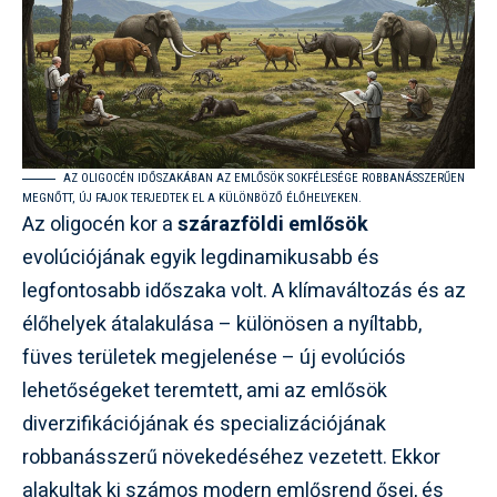
AZ OLIGOCÉN IDŐSZAKÁBAN AZ EMLŐSÖK SOKFÉLESÉGE ROBBANÁSSZERŰEN
MEGNŐTT, ÚJ FAJOK TERJEDTEK EL A KÜLÖNBÖZŐ ÉLŐHELYEKEN.
Az oligocén kor a
szárazföldi emlősök
evolúciójának egyik legdinamikusabb és
legfontosabb időszaka volt. A klímaváltozás és az
élőhelyek átalakulása – különösen a nyíltabb,
füves területek megjelenése – új evolúciós
lehetőségeket teremtett, ami az emlősök
diverzifikációjának és specializációjának
robbanásszerű növekedéséhez vezetett. Ekkor
alakultak ki számos modern emlősrend ősei, és