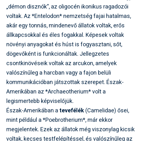
„démon disznók”, az oligocén ikonikus ragadozói
voltak. Az *Entelodon* nemzetség fajai hatalmas,
akár egy tonnás, mindenevő állatok voltak, erős
állkapcsokkal és éles fogakkal. Képesek voltak
növényi anyagokat és húst is fogyasztani, sőt,
dögevőként is funkcionáltak. Jellegzetes
csontkinövéseik voltak az arcukon, amelyek
valószínűleg a harcban vagy a fajon belüli
kommunikációban játszottak szerepet. Észak-
Amerikában az *Archaeotherium* volt a
legismertebb képviselőjük.
Észak-Amerikában a
tevefélék
(Camelidae) ősei,
mint például a *Poebrotherium*, már ekkor
megjelentek. Ezek az állatok még viszonylag kicsik
voltak, kecses testfelépítéssel, és valószínűleg az