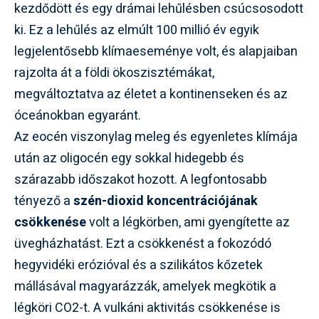
kezdődött és egy drámai lehűlésben csúcsosodott
ki. Ez a lehűlés az elmúlt 100 millió év egyik
legjelentősebb klímaeseménye volt, és alapjaiban
rajzolta át a földi ökoszisztémákat,
megváltoztatva az életet a kontinenseken és az
óceánokban egyaránt.
Az eocén viszonylag meleg és egyenletes klímája
után az oligocén egy sokkal hidegebb és
szárazabb időszakot hozott. A legfontosabb
tényező a
szén-dioxid koncentrációjának
csökkenése
volt a légkörben, ami gyengítette az
üvegházhatást. Ezt a csökkenést a fokozódó
hegyvidéki erózióval és a szilikátos kőzetek
mállásával magyarázzák, amelyek megkötik a
légköri CO2-t. A vulkáni aktivitás csökkenése is