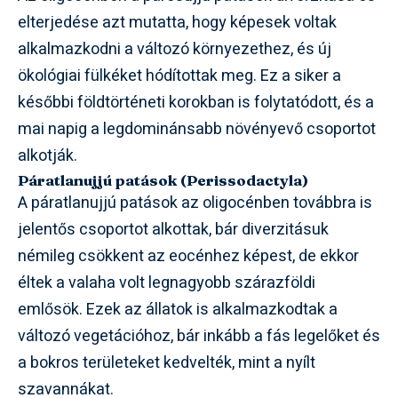
elterjedése azt mutatta, hogy képesek voltak
alkalmazkodni a változó környezethez, és új
ökológiai fülkéket hódítottak meg. Ez a siker a
későbbi földtörténeti korokban is folytatódott, és a
mai napig a legdominánsabb növényevő csoportot
alkotják.
Páratlanujjú patások (Perissodactyla)
A páratlanujjú patások az oligocénben továbbra is
jelentős csoportot alkottak, bár diverzitásuk
némileg csökkent az eocénhez képest, de ekkor
éltek a valaha volt legnagyobb szárazföldi
emlősök. Ezek az állatok is alkalmazkodtak a
változó vegetációhoz, bár inkább a fás legelőket és
a bokros területeket kedvelték, mint a nyílt
szavannákat.