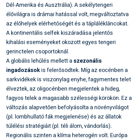
Dél-Amerika és Ausztrália). A sekélytengeri
élővilágra is drámai hatással volt, megváltoztatva
az élőhelyek elérhetőségét és a táplálékláncokat.
A kontinentális selfek kiszáradása jelentős
kihalási eseményeket okozott egyes tengeri
gerinctelen csoportoknál.
A globális lehűlés mellett a
szezonális
ingadozások
is felerősödtek. Míg az eocénben a
sarkvidékek is viszonylag enyhe, fagymentes telet
élveztek, az oligocénben megjelentek a hideg,
fagyos telek a magasabb szélességi körökön. Ez a
változás alapvetően befolyásolta a növényvilágot
(pl. lombhullató fák megjelenése) és az állatok
túlélési stratégiáit (pl. téli álom, vándorlás).
Regionális szinten a klíma heterogén volt. Európa