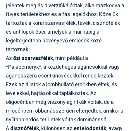
jelentek meg és diverzifikálódtak, alkalmazkodva a
füves területekhez és a fás legelőkhöz. Közéjük
tartoztak a korai szarvasfélék, tevék, disznófélék
és antilopok ősei, amelyek a mai napig a
legelterjedtebb növényevő emlősök közé
tartoznak.
Az
ősi szarvasfélék
, mint például a
*Palaeomeryx*, a kezdetleges agancsokkal vagy
agancsszerű csontkinövésekkel rendelkeztek.
Ezek az állatok a lombhullató erdőkben éltek, és
levelekkel, hajtásokkal táplálkoztak. Az
oligocénben még viszonylag ritkák voltak, de a
miocénben robbanásszerűen elterjedtek, amikor a
nyíltabb erdős területek váltak dominánssá.
A
disznófélék
, különösen az
entelodonták
, avagy