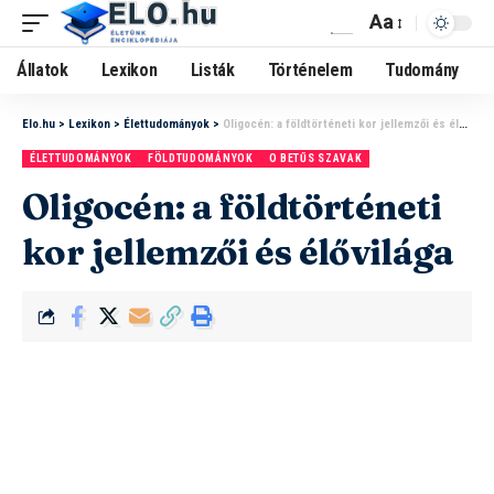
Aa
Állatok
Lexikon
Listák
Történelem
Tudomány
Elo.hu
>
Lexikon
>
Élettudományok
>
Oligocén: a földtörténeti kor jellemzői és élővilága
ÉLETTUDOMÁNYOK
FÖLDTUDOMÁNYOK
O BETŰS SZAVAK
Oligocén: a földtörténeti
kor jellemzői és élővilága