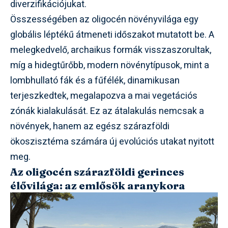
diverzifikációjukat.
Összességében az oligocén növényvilága egy
globális léptékű átmeneti időszakot mutatott be. A
melegkedvelő, archaikus formák visszaszorultak,
míg a hidegtűrőbb, modern növénytípusok, mint a
lombhullató fák és a fűfélék, dinamikusan
terjeszkedtek, megalapozva a mai vegetációs
zónák kialakulását. Ez az átalakulás nemcsak a
növények, hanem az egész szárazföldi
ökoszisztéma számára új evolúciós utakat nyitott
meg.
Az oligocén szárazföldi gerinces
élővilága: az emlősök aranykora