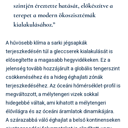
szintjén éreztette hatását, előkészítve a
terepet a modern ökoszisztémák
kialakulásához.”
A hűvösebb klíma a sarki jégsapkák
terjeszkedésén túl a gleccserek kialakulását is
elősegítette a magasabb hegyvidékeken. Ez a
jelenség tovább hozzájárult a globális tengerszint
csökkenéséhez és a hideg éghajlati zónák
terjeszkedéséhez. Az óceáni hőmérséklet-profil is
megváltozott, a mélytengeri vizek sokkal
hidegebbé váltak, ami kihatott a mélytengeri
élővilágra és az óceáni áramlatok dinamikájára.
A szárazabbá váló éghajlat a belső kontinenseken