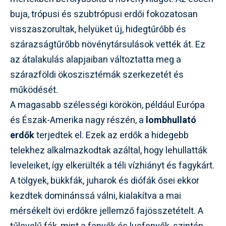
buja, trópusi és szubtrópusi erdői fokozatosan
visszaszorultak, helyüket új, hidegtűrőbb és
szárazságtűrőbb növénytársulások vették át. Ez
az átalakulás alapjaiban változtatta meg a
szárazföldi ökoszisztémák szerkezetét és
működését.
A magasabb szélességi körökön, például Európa
és Észak-Amerika nagy részén, a
lombhullató
erdők
terjedtek el. Ezek az erdők a hidegebb
telekhez alkalmazkodtak azáltal, hogy lehullatták
leveleiket, így elkerülték a téli vízhiányt és fagykárt.
A tölgyek, bükkfák, juharok és diófák ősei ekkor
kezdtek dominánssá válni, kialakítva a mai
mérsékelt övi erdőkre jellemző fajösszetételt. A