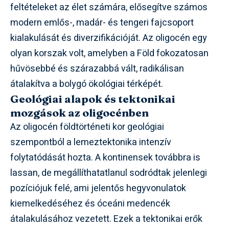
feltételeket az élet számára, elősegítve számos
modern emlős-, madár- és tengeri fajcsoport
kialakulását és diverzifikációját. Az oligocén egy
olyan korszak volt, amelyben a Föld fokozatosan
hűvösebbé és szárazabbá vált, radikálisan
átalakítva a bolygó ökológiai térképét.
Geológiai alapok és tektonikai
mozgások az oligocénben
Az oligocén földtörténeti kor geológiai
szempontból a lemeztektonika intenzív
folytatódását hozta. A kontinensek továbbra is
lassan, de megállíthatatlanul sodródtak jelenlegi
pozíciójuk felé, ami jelentős hegyvonulatok
kiemelkedéséhez és óceáni medencék
átalakulásához vezetett. Ezek a tektonikai erők