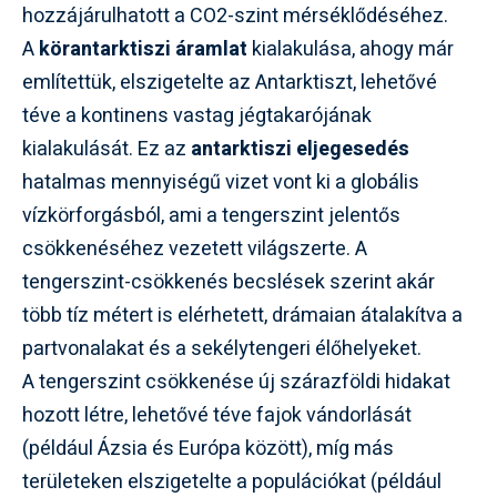
hozzájárulhatott a CO2-szint mérséklődéséhez.
A
körantarktiszi áramlat
kialakulása, ahogy már
említettük, elszigetelte az Antarktiszt, lehetővé
téve a kontinens vastag jégtakarójának
kialakulását. Ez az
antarktiszi eljegesedés
hatalmas mennyiségű vizet vont ki a globális
vízkörforgásból, ami a tengerszint jelentős
csökkenéséhez vezetett világszerte. A
tengerszint-csökkenés becslések szerint akár
több tíz métert is elérhetett, drámaian átalakítva a
partvonalakat és a sekélytengeri élőhelyeket.
A tengerszint csökkenése új szárazföldi hidakat
hozott létre, lehetővé téve fajok vándorlását
(például Ázsia és Európa között), míg más
területeken elszigetelte a populációkat (például