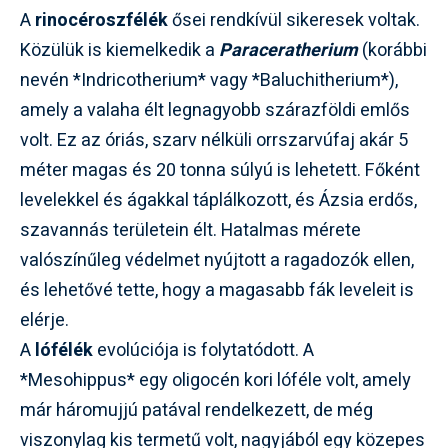
A
rinocéroszfélék
ősei rendkívül sikeresek voltak.
Közülük is kiemelkedik a
Paraceratherium
(korábbi
nevén *Indricotherium* vagy *Baluchitherium*),
amely a valaha élt legnagyobb szárazföldi emlős
volt. Ez az óriás, szarv nélküli orrszarvúfaj akár 5
méter magas és 20 tonna súlyú is lehetett. Főként
levelekkel és ágakkal táplálkozott, és Ázsia erdős,
szavannás területein élt. Hatalmas mérete
valószínűleg védelmet nyújtott a ragadozók ellen,
és lehetővé tette, hogy a magasabb fák leveleit is
elérje.
A
lófélék
evolúciója is folytatódott. A
*Mesohippus* egy oligocén kori lóféle volt, amely
már háromujjú patával rendelkezett, de még
viszonylag kis termetű volt, nagyjából egy közepes