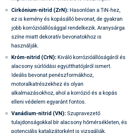
Cirkónium-nitrid (ZrN):
Hasonlóan a TiN-hez,
ez is kemény és kopásálló bevonat, de gyakran
jobb korrózióállósággal rendelkezik. Aranysárga
színe miatt dekoratív bevonatokhoz is
használják.
Króm-nitrid (CrN):
Kiváló korrózióállóságáról és
alacsony súrlódási együtthatójáról ismert.
Ideális bevonat penészformákhoz,
motoralkatrészekhez és olyan
alkalmazásokhoz, ahol a korrózió és a kopás
elleni védelem egyaránt fontos.
Vanádium-nitrid (VN):
Szupravezető
tulajdonságokkal bír alacsony hőmérsékleten, és
potenciális katalizátorként is vizsgálják.