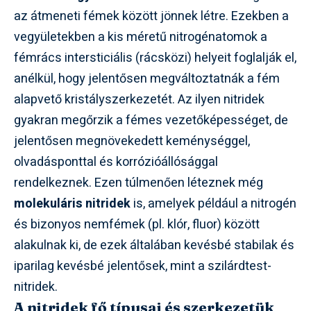
az átmeneti fémek között jönnek létre. Ezekben a
vegyületekben a kis méretű nitrogénatomok a
fémrács intersticiális (rácsközi) helyeit foglalják el,
anélkül, hogy jelentősen megváltoztatnák a fém
alapvető kristályszerkezetét. Az ilyen nitridek
gyakran megőrzik a fémes vezetőképességet, de
jelentősen megnövekedett keménységgel,
olvadásponttal és korrózióállósággal
rendelkeznek. Ezen túlmenően léteznek még
molekuláris nitridek
is, amelyek például a nitrogén
és bizonyos nemfémek (pl. klór, fluor) között
alakulnak ki, de ezek általában kevésbé stabilak és
iparilag kevésbé jelentősek, mint a szilárdtest-
nitridek.
A nitridek fő típusai és szerkezetük