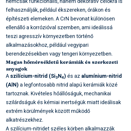
nemcsak funkcionális, hanem dekoratív célokra is
felhasználják, például ékszereken, órákon és
építészeti elemeken. A CrN bevonat különösen
ellenálló a korrózióval szemben, ami ideálissá
teszi agresszív környezetben történő
alkalmazásokhoz, például vegyipari
berendezésekben vagy tengeri környezetben.
Magas hőmérsékletű kerámiák és szerkezeti
anyagok
A
szilícium-nitrid (Si
N
)
és az
alumínium-nitrid
3
4
(AlN)
a legfontosabb nitrid alapú kerámiák közé
tartoznak. Kivételes hőállóságuk, mechanikai
szilárdságuk és kémiai inertségük miatt ideálisak
extrém körülmények között működő
alkatrészekhez.
A szilícium-nitridet széles körben alkalmazzák