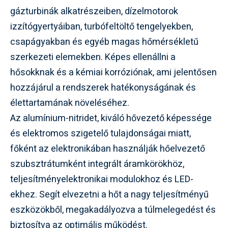
gázturbinák alkatrészeiben, dízelmotorok
izzítógyertyáiban, turbófeltöltő tengelyekben,
csapágyakban és egyéb magas hőmérsékletű
szerkezeti elemekben. Képes ellenállni a
hősokknak és a kémiai korróziónak, ami jelentősen
hozzájárul a rendszerek hatékonyságának és
élettartamának növeléséhez.
Az alumínium-nitridet, kiváló hővezető képessége
és elektromos szigetelő tulajdonságai miatt,
főként az elektronikában használják hőelvezető
szubsztrátumként integrált áramkörökhöz,
teljesítményelektronikai modulokhoz és LED-
ekhez. Segít elvezetni a hőt a nagy teljesítményű
eszközökből, megakadályozva a túlmelegedést és
biztosítva az optimális működést.