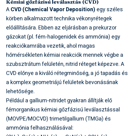
Kémiai gőzfázisú leválasztás (CVD)
A
CVD (Chemical Vapor Deposition)
egy széles
körben alkalmazott technika vékonyrétegek
előállítására. Ebben az eljárásban a prekurzor
gázokat (pl. fém-halogenidek és ammónia) egy
reakciókamrába vezetik, ahol magas
hőmérsékleten kémiai reakciók mennek végbe a
szubsztrátum felületén, nitrid réteget képezve. A
CVD előnye a kiváló rétegminőség, a jó tapadás és
a komplex geometriájú felületek bevonásának
lehetősége.
Például a gallium-nitridet gyakran állítják elő
fémorganikus kémiai gőzfázisú leválasztással
(MOVPE/MOCVD) trimetilgallium (TMGa) és
ammónia felhasználásával: