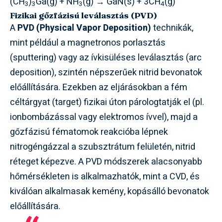
(CH
)
Ga(g) + NH
(g) → GaN(s) + 3CH
(g)
3
3
3
4
Fizikai gőzfázisú leválasztás (PVD)
A
PVD (Physical Vapor Deposition)
technikák,
mint például a magnetronos porlasztás
(sputtering) vagy az ívkisüléses leválasztás (arc
deposition), szintén népszerűek nitrid bevonatok
előállítására. Ezekben az eljárásokban a fém
céltárgyat (target) fizikai úton párologtatják el (pl.
ionbombázással vagy elektromos ívvel), majd a
gőzfázisú fématomok reakcióba lépnek
nitrogéngázzal a szubsztrátum felületén, nitrid
réteget képezve. A PVD módszerek alacsonyabb
hőmérsékleten is alkalmazhatók, mint a CVD, és
kiválóan alkalmasak kemény, kopásálló bevonatok
előállítására.