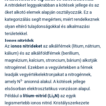
A nitrideket leggyakrabban a kötések jellege és az
őket alkotó elemek alapján osztályozzák. Ez a
kategorizálás segít megérteni, miért rendelkeznek
olyan eltérő tulajdonságokkal és alkalmazási
területekkel.
Ionos nitridek
Az
ionos nitrideket
az alkálifémek (lítium, nátrium,
kálium) és az alkáliföldfémek (berillium,
magnézium, kalcium, stroncium, bárium) alkotják
nitrogénnel. Ezekben a vegyületekben a fémek
leadják vegyértékelektronjaikat a nitrogénnek,
3-
amely N
anionná alakul. A kötések jellege
elsősorban elektrosztatikus vonzáson alapul.
Például a
lítium-nitrid (Li
N)
az egyik
3
legismertebb ionos nitrid. Kristályszerkezete