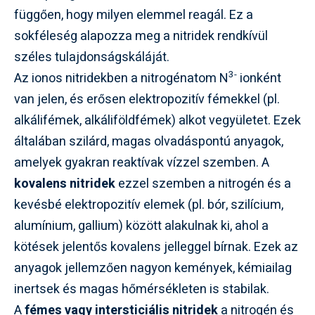
függően, hogy milyen elemmel reagál. Ez a
sokféleség alapozza meg a nitridek rendkívül
széles tulajdonságskáláját.
3-
Az ionos nitridekben a nitrogénatom N
ionként
van jelen, és erősen elektropozitív fémekkel (pl.
alkálifémek, alkáliföldfémek) alkot vegyületet. Ezek
általában szilárd, magas olvadáspontú anyagok,
amelyek gyakran reaktívak vízzel szemben. A
kovalens nitridek
ezzel szemben a nitrogén és a
kevésbé elektropozitív elemek (pl. bór, szilícium,
alumínium, gallium) között alakulnak ki, ahol a
kötések jelentős kovalens jelleggel bírnak. Ezek az
anyagok jellemzően nagyon kemények, kémiailag
inertsek és magas hőmérsékleten is stabilak.
A
fémes vagy intersticiális nitridek
a nitrogén és