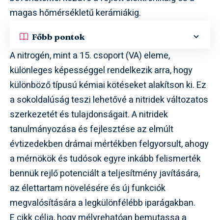
magas hőmérsékletű kerámiákig.
Főbb pontok
A nitrogén, mint a 15. csoport (VA) eleme,
különleges képességgel rendelkezik arra, hogy
különböző típusú kémiai kötéseket alakítson ki. Ez
a sokoldalúság teszi lehetővé a nitridek változatos
szerkezetét és tulajdonságait. A nitridek
tanulmányozása és fejlesztése az elmúlt
évtizedekben drámai mértékben felgyorsult, ahogy
a mérnökök és tudósok egyre inkább felismerték
bennük rejlő potenciált a teljesítmény javítására,
az élettartam növelésére és új funkciók
megvalósítására a legkülönfélébb iparágakban.
E cikk célja, hogy mélyrehatóan bemutassa a