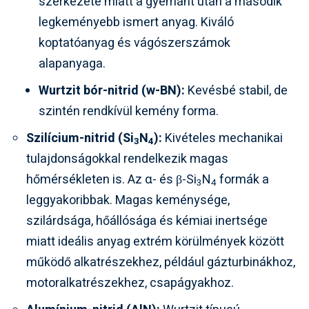
szerkezete miatt a gyémánt után a második
legkeményebb ismert anyag. Kiváló
koptatóanyag és vágószerszámok
alapanyaga.
Wurtzit bór-nitrid (w-BN):
Kevésbé stabil, de
szintén rendkívül kemény forma.
Szilícium-nitrid (Si
N
):
Kivételes mechanikai
3
4
tulajdonságokkal rendelkezik magas
hőmérsékleten is. Az α- és β-Si
N
formák a
3
4
leggyakoribbak. Magas keménysége,
szilárdsága, hőállósága és kémiai inertsége
miatt ideális anyag extrém körülmények között
működő alkatrészekhez, például gázturbinákhoz,
motoralkatrészekhez, csapágyakhoz.