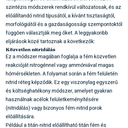
szintézis módszerek rendkívül változatosak, és az
előállítandó nitrid típusától, a kívánt tisztaságtól,
morfológiától és a gazdaságossági szempontoktól
függően választják meg őket. A leggyakoribb
eljárások közé tartoznak a következők:
Közvetlen nitridálás
Ez a módszer magában foglalja a fém közvetlen
reakcióját nitrogénnel vagy ammóniával magas
hőmérsékleten. A folyamat során a fém felületén
nitrid réteg képződik. Ez egy viszonylag egyszerű
és költséghatékony módszer, amelyet gyakran
használnak acélok felületkeményítésére
(nitridálás) vagy bizonyos fém-nitrid porok
előállítására.
Például a titán-nitrid előállítható titán fém és