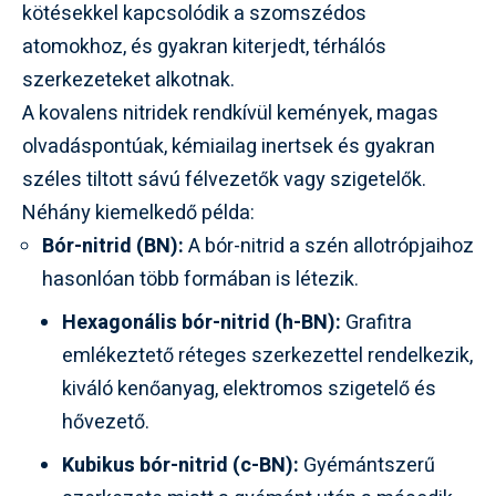
kötésekkel kapcsolódik a szomszédos
atomokhoz, és gyakran kiterjedt, térhálós
szerkezeteket alkotnak.
A kovalens nitridek rendkívül kemények, magas
olvadáspontúak, kémiailag inertsek és gyakran
széles tiltott sávú félvezetők vagy szigetelők.
Néhány kiemelkedő példa:
Bór-nitrid (BN):
A bór-nitrid a szén allotrópjaihoz
hasonlóan több formában is létezik.
Hexagonális bór-nitrid (h-BN):
Grafitra
emlékeztető réteges szerkezettel rendelkezik,
kiváló kenőanyag, elektromos szigetelő és
hővezető.
Kubikus bór-nitrid (c-BN):
Gyémántszerű