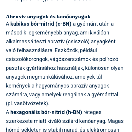
Abrasív anyagok és kenőanyagok
A
kubikus bór-nitrid (c-BN)
a gyémánt után a
második legkeményebb anyag, ami kiválóan
alkalmassá teszi abrazív (csiszoló) anyagként
való felhasználásra. Eszközök, például
csiszolókorongok, vágószerszámok és polírozó
paszták gyártásához használják, különösen olyan
anyagok megmunkálásához, amelyek túl
kemények a hagyományos abrazív anyagok
számára, vagy amelyek reagálnak a gyémánttal
(pl. vasötvözetek).
A
hexagonális bór-nitrid (h-BN)
réteges
szerkezete miatt kiváló szilárd kenőanyag. Magas
hőmérsékleten is stabil marad, és elektromosan