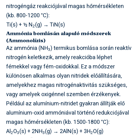
nitrogéngáz reakciójával magas hőmérsékleten
(kb. 800-1200 °C):
Ti(s) + ½ N
(g) → TiN(s)
2
Ammónia bomlásán alapuló módszerek
(Ammonolízis)
Az ammónia (NH
) termikus bomlása során reaktív
3
nitrogén keletkezik, amely reakcióba léphet
fémekkel vagy fém-oxidokkal. Ez a módszer
különösen alkalmas olyan nitridek előállítására,
amelyekhez magas nitrogénaktivitás szükséges,
vagy amelyek oxigénnel szemben érzékenyek.
Például az alumínium-nitridet gyakran állítják elő
alumínium-oxid ammóniával történő redukciójával
magas hőmérsékleten (kb. 1500-1800 °C):
Al
O
(s) + 2NH
(g) → 2AlN(s) + 3H
O(g)
2
3
3
2