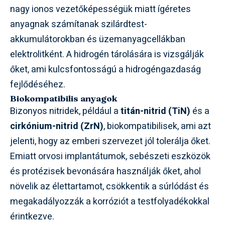
nagy ionos vezetőképességük miatt ígéretes
anyagnak számítanak szilárdtest-
akkumulátorokban és üzemanyagcellákban
elektrolitként. A hidrogén tárolására is vizsgálják
őket, ami kulcsfontosságú a hidrogéngazdaság
fejlődéséhez.
Biokompatibilis anyagok
Bizonyos nitridek, például a
titán-nitrid (TiN)
és a
cirkónium-nitrid (ZrN)
, biokompatibilisek, ami azt
jelenti, hogy az emberi szervezet jól tolerálja őket.
Emiatt orvosi implantátumok, sebészeti eszközök
és protézisek bevonására használják őket, ahol
növelik az élettartamot, csökkentik a súrlódást és
megakadályozzák a korróziót a testfolyadékokkal
érintkezve.