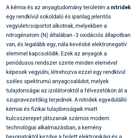
A kémia és az anyagtudomány területén a
nitridek
egy rendkívül sokoldalú és iparilag jelentős
vegyületcsoportot alkotnak, melyekben a
nitrogénatom (N) általában -3 oxidációs állapotban
van, és legalább egy, nála kevésbé elektronegatív
elemmel kapcsolódik. Ezek az anyagok a
periódusos rendszer szinte minden elemével
képesek vegyülni, létrehozva ezzel egy rendkívül
széles spektrumú anyagcsaládot, melyek
tulajdonságai az izolátoroktól a félvezetőkön át a
szupravezetőkig terjednek. A nitridek egyedülálló
kémiai és fizikai tulajdonságaik miatt
kulcsszerepet játszanak számos modern
technológiai alkalmazásban, a kemény
bevonatoktól kezdve a fejlett elektronikáig és a