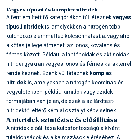
Vegyes típusú és komplex nitridek
A fent említett fő kategóriákon túl léteznek
vegyes
típusú nitridek
is, amelyekben a nitrogén több
különböző elemmel lép kölcsönhatásba, vagy ahol
a kötés jellege átmeneti az ionos, kovalens és
fémes között. Például a lantánoidák és aktinoidák
nitridei gyakran vegyes ionos és fémes karakterrel
rendelkeznek. Ezenkívül léteznek
komplex
nitridek
is, amelyekben a nitrogén koordinációs
vegyületekben, például amidok vagy azidok
formájában van jelen, de ezek a szilárdtest-
nitridektől eltérő kémiai osztályt képviselnek.
A nitridek szintézise és előállítása
A nitridek előállítása kulcsfontosságú a kívánt
tulajdonságok és alkalmazások eléréséhez. A