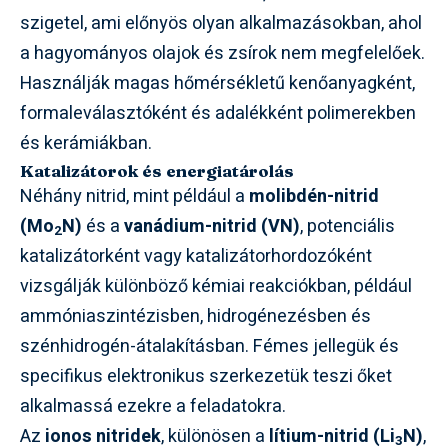
szigetel, ami előnyös olyan alkalmazásokban, ahol
a hagyományos olajok és zsírok nem megfelelőek.
Használják magas hőmérsékletű kenőanyagként,
formaleválasztóként és adalékként polimerekben
és kerámiákban.
Katalizátorok és energiatárolás
Néhány nitrid, mint például a
molibdén-nitrid
(Mo
N)
és a
vanádium-nitrid (VN)
, potenciális
2
katalizátorként vagy katalizátorhordozóként
vizsgálják különböző kémiai reakciókban, például
ammóniaszintézisben, hidrogénezésben és
szénhidrogén-átalakításban. Fémes jellegük és
specifikus elektronikus szerkezetük teszi őket
alkalmassá ezekre a feladatokra.
Az
ionos nitridek
, különösen a
lítium-nitrid (Li
N)
,
3