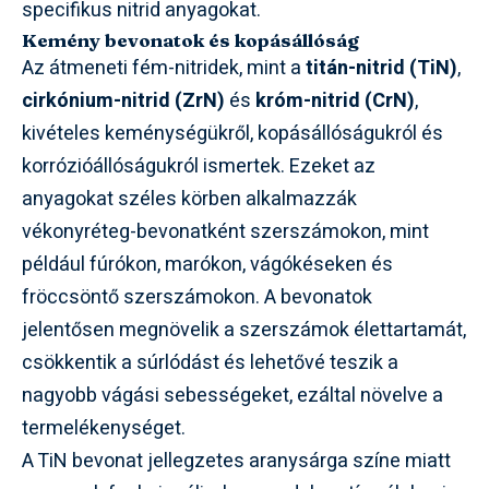
specifikus nitrid anyagokat.
Kemény bevonatok és kopásállóság
Az átmeneti fém-nitridek, mint a
titán-nitrid (TiN)
,
cirkónium-nitrid (ZrN)
és
króm-nitrid (CrN)
,
kivételes keménységükről, kopásállóságukról és
korrózióállóságukról ismertek. Ezeket az
anyagokat széles körben alkalmazzák
vékonyréteg-bevonatként szerszámokon, mint
például fúrókon, marókon, vágókéseken és
fröccsöntő szerszámokon. A bevonatok
jelentősen megnövelik a szerszámok élettartamát,
csökkentik a súrlódást és lehetővé teszik a
nagyobb vágási sebességeket, ezáltal növelve a
termelékenységet.
A TiN bevonat jellegzetes aranysárga színe miatt