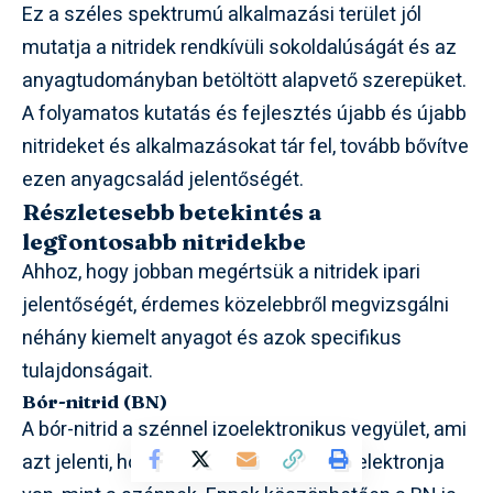
Ez a széles spektrumú alkalmazási terület jól
mutatja a nitridek rendkívüli sokoldalúságát és az
anyagtudományban betöltött alapvető szerepüket.
A folyamatos kutatás és fejlesztés újabb és újabb
nitrideket és alkalmazásokat tár fel, tovább bővítve
ezen anyagcsalád jelentőségét.
Részletesebb betekintés a
legfontosabb nitridekbe
Ahhoz, hogy jobban megértsük a nitridek ipari
jelentőségét, érdemes közelebbről megvizsgálni
néhány kiemelt anyagot és azok specifikus
tulajdonságait.
Bór-nitrid (BN)
A bór-nitrid a szénnel izoelektronikus vegyület, ami
azt jelenti, hogy ugyanannyi vegyértékelektronja