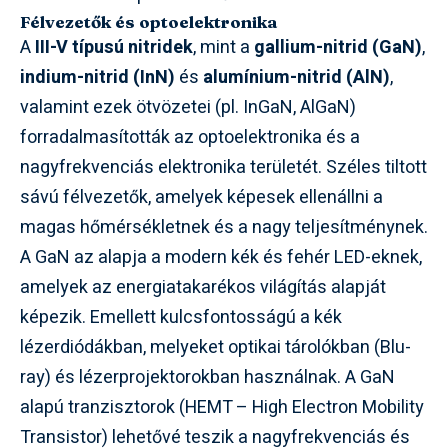
Félvezetők és optoelektronika
A
III-V típusú nitridek
, mint a
gallium-nitrid (GaN)
,
indium-nitrid (InN)
és
alumínium-nitrid (AlN)
,
valamint ezek ötvözetei (pl. InGaN, AlGaN)
forradalmasították az optoelektronika és a
nagyfrekvenciás elektronika területét. Széles tiltott
sávú félvezetők, amelyek képesek ellenállni a
magas hőmérsékletnek és a nagy teljesítménynek.
A GaN az alapja a modern kék és fehér LED-eknek,
amelyek az energiatakarékos világítás alapját
képezik. Emellett kulcsfontosságú a kék
lézerdiódákban, melyeket optikai tárolókban (Blu-
ray) és lézerprojektorokban használnak. A GaN
alapú tranzisztorok (HEMT – High Electron Mobility
Transistor) lehetővé teszik a nagyfrekvenciás és