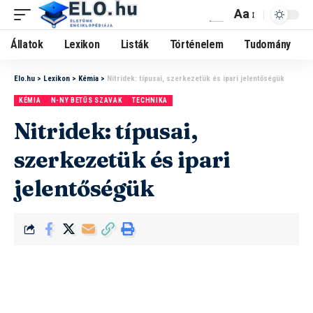
Aa
Állatok
Lexikon
Listák
Történelem
Tudomány
Elo.hu
>
Lexikon
>
Kémia
>
Nitridek: típusai, szerkezetük és ipari jelentőségük
KÉMIA
N-NY BETŰS SZAVAK
TECHNIKA
Nitridek: típusai,
szerkezetük és ipari
jelentőségük