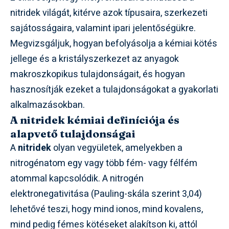
nitridek világát, kitérve azok típusaira, szerkezeti
sajátosságaira, valamint ipari jelentőségükre.
Megvizsgáljuk, hogyan befolyásolja a kémiai kötés
jellege és a kristályszerkezet az anyagok
makroszkopikus tulajdonságait, és hogyan
hasznosítják ezeket a tulajdonságokat a gyakorlati
alkalmazásokban.
A nitridek kémiai definíciója és
alapvető tulajdonságai
A
nitridek
olyan vegyületek, amelyekben a
nitrogénatom egy vagy több fém- vagy félfém
atommal kapcsolódik. A nitrogén
elektronegativitása (Pauling-skála szerint 3,04)
lehetővé teszi, hogy mind ionos, mind kovalens,
mind pedig fémes kötéseket alakítson ki, attól