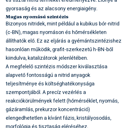
és tiszta nitrid terméket eredményezve. Előnye a
gyorsaság és az alacsony energiaigény.
Magas nyomású szintézis
Bizonyos nitridek, mint például a kubikus bór-nitrid
(c-BN), magas nyomáson és hőmérsékleten
állíthatók elő. Ez az eljárás a gyémántszintézishez
hasonlóan működik, grafit-szerkezetű h-BN-ből
kiindulva, katalizátorok jelenlétében.
A megfelelő szintézis módszer kiválasztása
alapvető fontosságú a nitrid anyagok
teljesítménye és költséghatékonysága
szempontjából. A precíz vezérlés a
reakciókörülmények felett (hőmérséklet, nyomás,
gázáramlás, prekurzor koncentráció)
elengedhetetlen a kívánt fázis, kristályosodás,
morfológia és tisztaság eléréséhez.