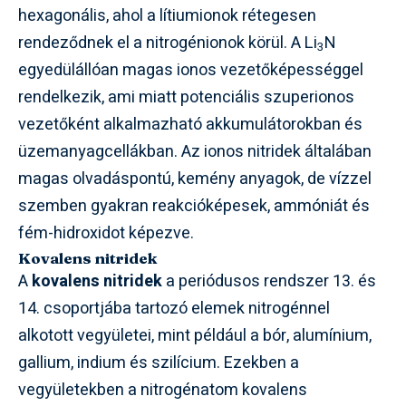
hexagonális, ahol a lítiumionok rétegesen
rendeződnek el a nitrogénionok körül. A Li
N
3
egyedülállóan magas ionos vezetőképességgel
rendelkezik, ami miatt potenciális szuperionos
vezetőként alkalmazható akkumulátorokban és
üzemanyagcellákban. Az ionos nitridek általában
magas olvadáspontú, kemény anyagok, de vízzel
szemben gyakran reakcióképesek, ammóniát és
fém-hidroxidot képezve.
Kovalens nitridek
A
kovalens nitridek
a periódusos rendszer 13. és
14. csoportjába tartozó elemek nitrogénnel
alkotott vegyületei, mint például a bór, alumínium,
gallium, indium és szilícium. Ezekben a
vegyületekben a nitrogénatom kovalens