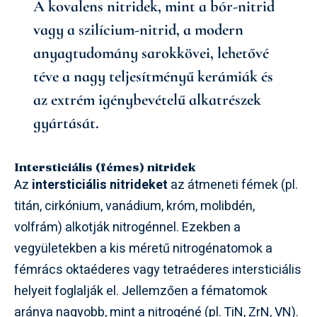
A kovalens nitridek, mint a bór-nitrid
vagy a szilícium-nitrid, a modern
anyagtudomány sarokkövei, lehetővé
téve a nagy teljesítményű kerámiák és
az extrém igénybevételű alkatrészek
gyártását.
Intersticiális (fémes) nitridek
Az
intersticiális nitrideket
az átmeneti fémek (pl.
titán, cirkónium, vanádium, króm, molibdén,
volfrám) alkotják nitrogénnel. Ezekben a
vegyületekben a kis méretű nitrogénatomok a
fémrács oktaéderes vagy tetraéderes intersticiális
helyeit foglalják el. Jellemzően a fématomok
aránya nagyobb, mint a nitrogéné (pl. TiN, ZrN, VN).