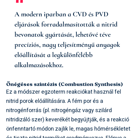
A modern iparban a CVD és PVD
eljárások forradalmasították a nitrid
bevonatok gyártását, lehetővé téve
precíziós, nagy teljesítményű anyagok
előállítását a legkülönfélébb
alkalmazásokhoz.
Önégéses szintézis (Combustion Synthesis)
Ez a módszer egzoterm reakciókat használ fel
nitrid porok előállítására. A fém por és a
nitrogénforrás (pl. nitrogéngáz vagy szilárd
nitridizáló szer) keverékét begyújtják, és a reakció
önfenntartó módon zajlik le, magas hőmérsékletet