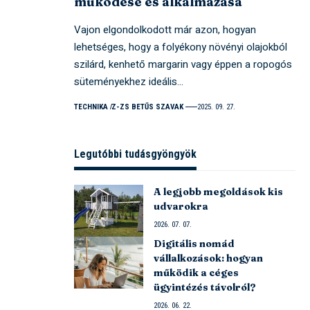
működése és alkalmazása
Vajon elgondolkodott már azon, hogyan
lehetséges, hogy a folyékony növényi olajokból
szilárd, kenhető margarin vagy éppen a ropogós
süteményekhez ideális…
TECHNIKA
Z-ZS BETŰS SZAVAK
2025. 09. 27.
Legutóbbi tudásgyöngyök
A legjobb megoldások kis
udvarokra
2026. 07. 07.
Digitális nomád
vállalkozások: hogyan
működik a céges
ügyintézés távolról?
2026. 06. 22.