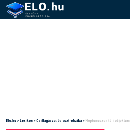
Elo.hu
>
Lexikon
>
Csillagászat és asztrofizika
>
Neptunuszon túli objektum: