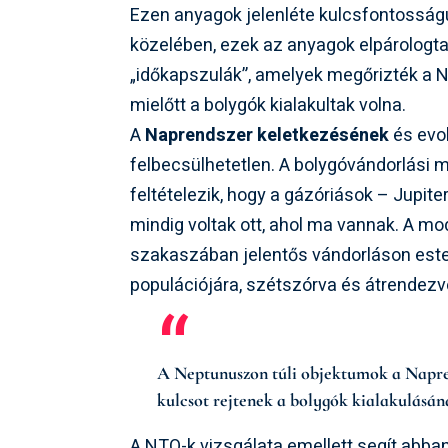
Ezen anyagok jelenléte kulcsfontosságú
közelében, ezek az anyagok elpárologta
„időkapszulák”, amelyek megőrizték a N
mielőtt a bolygók kialakultak volna.
A
Naprendszer keletkezésének
és evo
felbecsülhetetlen. A bolygóvándorlási 
feltételezik, hogy a gázóriások – Jupit
mindig voltak ott, ahol ma vannak. A mo
szakaszában jelentős vándorláson estek
populációjára, szétszórva és átrendezv
A Neptunuszon túli objektumok a Napren
kulcsot rejtenek a bolygók kialakulásá
A NTO-k vizsgálata emellett segít abba