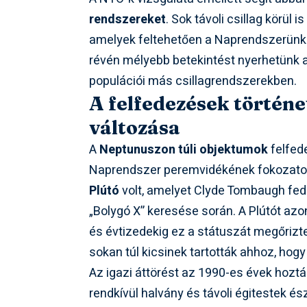
rendszereket
. Sok távoli csillag körül
amelyek feltehetően a Naprendszerünk
révén mélyebb betekintést nyerhetünk a
populációi más csillagrendszerekben.
A felfedezések történe
változása
A
Neptunuszon túli objektumok
felfed
Naprendszer peremvidékének fokozatos 
Plútó
volt, amelyet Clyde Tombaugh fedez
„Bolygó X” keresése során. A Plútót azo
és évtizedekig ez a státuszát megőrizte
sokan túl kicsinek tartották ahhoz, hog
Az igazi áttörést az 1990-es évek hozták
rendkívül halvány és távoli égitestek é