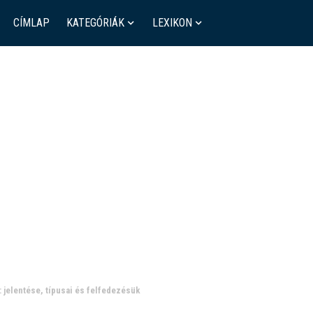
CÍMLAP
KATEGÓRIÁK
LEXIKON
 jelentése, típusai és felfedezésük