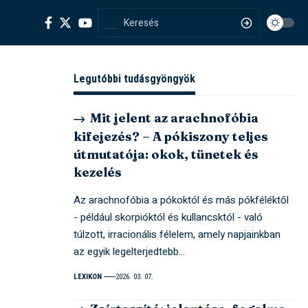
Legutóbbi tudásgyöngyök
Mit jelent az arachnofóbia
kifejezés? – A pókiszony teljes
útmutatója: okok, tünetek és
kezelés
Az arachnofóbia a pókoktól és más pókféléktől
- például skorpióktól és kullancsktól - való
túlzott, irracionális félelem, amely napjainkban
az egyik legelterjedtebb…
LEXIKON
2026. 03. 07.