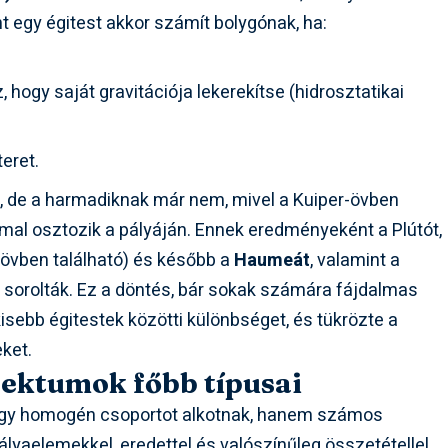
nt egy égitest akkor számít bolygónak, ha:
hogy saját gravitációja lekerekítse (hidrosztatikai
eret.
ek, de a harmadiknak már nem, mivel a Kuiper-övben
l osztozik a pályáján. Ennek eredményeként a Plútót,
aövben található) és később a
Haumeát
, valamint a
 sorolták. Ez a döntés, bár sokak számára fájdalmas
kisebb égitestek közötti különbséget, és tükrözte a
ket.
jektumok főbb típusai
y homogén csoportot alkotnak, hanem számos
ályaelemekkel, eredettel és valószínűleg összetétellel