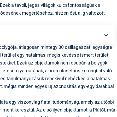
 Ezek a távoli, jeges világok kulcsfontosságúak a
désének megértéséhez, hiszen ősi, alig változott
olygója, átlagosan mintegy 30 csillagászati egységre
l terül el egy hatalmas, mégis kevéssé ismert terület,
estekkel. Ezek az objektumok nem csupán a bolygók
etési folyamatának, a protoplanetáris korongból való
k és tanulmányozásuk rendkívül nehézkes a hatalmas
t, mégis minden egyes új azonosítás egy-egy darabbal
lata egy viszonylag fiatal tudományág, amely az utóbbi
ment keresztül. Az első ilyen objektumot, a Plútót, már