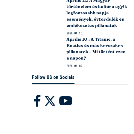
Április 11.: A Magyar
történelem és kultúra egyik
legfontosabb napja
események, évfordulók és
emlékezetes pillanatok
2026. 04. 10.
Április 10.: A Titanic, a
Beatles és más korszakos
pillanatok – Mi történt ezen
a napon?
2026. 04. 09.
Follow US on Socials