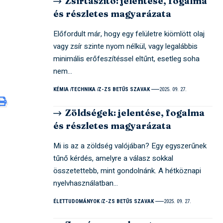
Zsírtaszító: jelentése, fogalma
és részletes magyarázata
Előfordult már, hogy egy felületre kiömlött olaj
vagy zsír szinte nyom nélkül, vagy legalábbis
minimális erőfeszítéssel eltűnt, esetleg soha
nem…
KÉMIA
TECHNIKA
Z-ZS BETŰS SZAVAK
2025. 09. 27.
Zöldségek: jelentése, fogalma
és részletes magyarázata
Mi is az a zöldség valójában? Egy egyszerűnek
tűnő kérdés, amelyre a válasz sokkal
összetettebb, mint gondolnánk. A hétköznapi
nyelvhasználatban…
ÉLETTUDOMÁNYOK
Z-ZS BETŰS SZAVAK
2025. 09. 27.