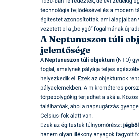
1930-ban felfedezték, de évtizedekig 
technológia fejlődésével és a modern 
égitestet azonosítottak, ami alapjaiban
vezetett el a „bolygó” fogalmának újrade
A Neptunuszon túli ob
jelentősége
A
Neptunuszon túli objektum
(NTO) gy
foglal, amelynek pályája teljes egészé
helyezkedik el. Ezek az objektumok ren
pályaelemekben. A mikrométeres porsz
törpebolygókig terjedhet a skála. Közös
találhatóak, ahol a napsugárzás gyenge
Celsius-fok alatt van.
Ezek az égitestek túlnyomórészt
jégből
hanem olyan illékony anyagok fagyott f