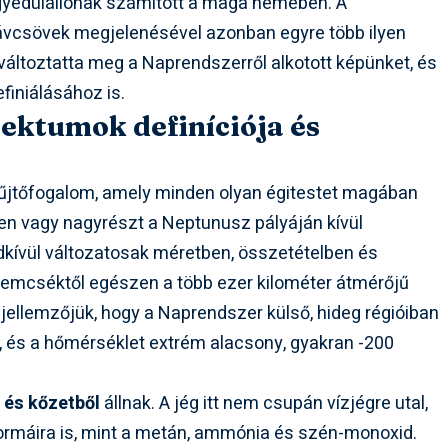
egyedülállónak számított a maga nemében. A
távcsövek megjelenésével azonban egyre több ilyen
 változtatta meg a Naprendszerről alkotott képünket, és
finiálásához is.
jektumok definíciója és
űjtőfogalom, amely minden olyan égitestet magában
ben vagy nagyrészt a Neptunusz pályáján kívül
dkívül változatosak méretben, összetételben és
emcséktől egészen a több ezer kilométer átmérőjű
 jellemzőjük, hogy a Naprendszer külső, hideg régióiban
, és a hőmérséklet extrém alacsony, gyakran -200
 és kőzetből
állnak. A jég itt nem csupán vízjégre utal,
ormáira is, mint a metán, ammónia és szén-monoxid.