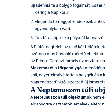
újradefiniálta a bolygó fogalmát. Eszeri
Kering a Nap körül.
Elegendő tömeggel rendelkezik ahhoz, 
egyensúlyban van).
Tisztára söpörte a pályáját környező t
A Plútó megfelelt az első két feltételn
számos más hasonló méretű objektumma
az Erist, a Cereszt (amely az aszteroid
Makemakét
a
törpebolygó
kategóriába
volt, egyértelművé tette a bolygók és a 
Naprendszerünkről szerzett új ismerete
A Neptunuszon túli ob
A
Neptunuszon túli objektumok
nem eg
alcsoportra oszthatók, amelyek eltérő p