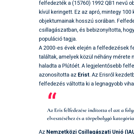
felfedezték a (15760) 1992 QB1 nevű o
kívül keringett. Ez az apró, mintegy 100
objektumainak hosszú sorában. Felfedez
csillagászatban, és bebizonyította, ho
populáció tagja.
A 2000-es évek elején a felfedezések 
találtak, amelyek közül néhány mérete 
haladta a Plútóét. A legjelentősebb fe
azonosította az
Erist
. Az Erisről kezde
felfedezés váltotta ki a legnagyobb vihar
Az Eris felfedezése indította el azt a f
elvesztéséhez és a törpebolygó kategória
Az
Nemzetközi Csillagászati Unió (IA