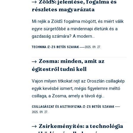
ZöldS: jelentése, fogalma és
részletes magyarázata
Mi rejlik a ZöldS fogalma mögött, és miért válik
egyre sürgetőbbé a mindennapi életünk és a
gazdaság számára? A modern…
TECHNIKA
Z-ZS BETŰS SZAVAK
2025. 09. 27.
Zosma: minden, amit az
égitestről tudni kell
Vajon milyen titkokat rejt az Oroszlán csillagkép
egyik kevésbé ismert, mégis figyelemre méltó
csillaga, a Zosma, amely a távoli égi…
CSILLAGÁSZAT ÉS ASZTROFIZIKA
Z-ZS BETŰS SZAVAK
2025. 09. 27.
Zsírkeményítés: a technológia