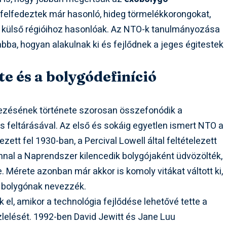
 is felfedeztek már hasonló, hideg törmelékkorongokat,
 külső régióihoz hasonlóak. Az NTO-k tanulmányozása
bba, hogyan alakulnak ki és fejlődnek a jeges égitestek
te és a bolygódefiníció
ezésének története szorosan összefonódik a
feltárásával. Az első és sokáig egyetlen ismert NTO a
ett fel 1930-ban, a Percival Lowell által feltételezett
nnal a Naprendszer kilencedik bolygójaként üdvözölték,
. Mérete azonban már akkor is komoly vitákat váltott ki,
y bolygónak nevezzék.
 el, amikor a technológia fejlődése lehetővé tette a
szlelését. 1992-ben David Jewitt és Jane Luu