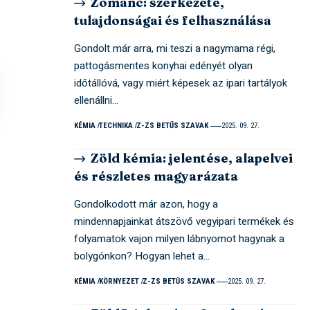
Zománc: szerkezete,
tulajdonságai és felhasználása
Gondolt már arra, mi teszi a nagymama régi,
pattogásmentes konyhai edényét olyan
időtállóvá, vagy miért képesek az ipari tartályok
ellenállni…
KÉMIA
TECHNIKA
Z-ZS BETŰS SZAVAK
2025. 09. 27.
Zöld kémia: jelentése, alapelvei
és részletes magyarázata
Gondolkodott már azon, hogy a
mindennapjainkat átszövő vegyipari termékek és
folyamatok vajon milyen lábnyomot hagynak a
bolygónkon? Hogyan lehet a…
KÉMIA
KÖRNYEZET
Z-ZS BETŰS SZAVAK
2025. 09. 27.