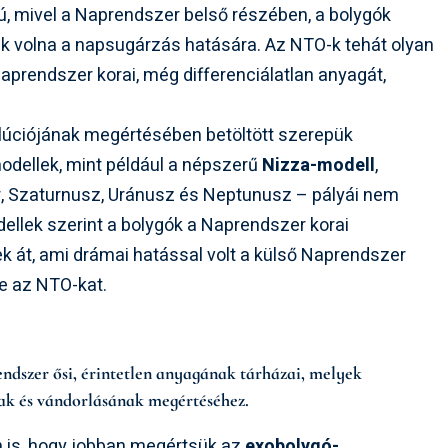
, mivel a Naprendszer belső részében, a bolygók
k volna a napsugárzás hatására. Az NTO-k tehát olyan
aprendszer korai, még differenciálatlan anyagát,
lúciójának megértésében betöltött szerepük
modellek, mint például a népszerű
Nizza-modell
,
er, Szaturnusz, Uránusz és Neptunusz – pályái nem
dellek szerint a bolygók a Naprendszer korai
 át, ami drámai hatással volt a külső Naprendszer
e az NTO-kat.
dszer ősi, érintetlen anyagának tárházai, melyek
nak és vándorlásának megértéséhez.
n is, hogy jobban megértsük az
exobolygó-