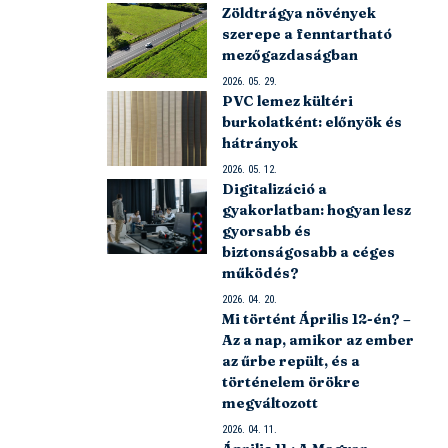
Zöldtrágya növények
szerepe a fenntartható
mezőgazdaságban
2026. 05. 29.
PVC lemez kültéri
burkolatként: előnyök és
hátrányok
2026. 05. 12.
Digitalizáció a
gyakorlatban: hogyan lesz
gyorsabb és
biztonságosabb a céges
működés?
2026. 04. 20.
Mi történt Április 12-én? –
Az a nap, amikor az ember
az űrbe repült, és a
történelem örökre
megváltozott
2026. 04. 11.