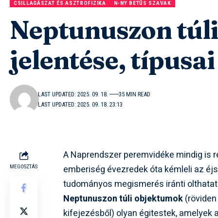
CSILLAGÁSZAT ÉS ASZTROFIZIKA
N-NY BETŰS SZAVAK
Neptunuszon túl
jelentése, típusa
LAST UPDATED: 2025. 09. 18.
35 MIN READ
LAST UPDATED: 2025. 09. 18. 23:13
A Naprendszer peremvidéke mindig is rejt
emberiség évezredek óta kémleli az éjsz
MEGOSZTÁS
tudományos megismerés iránti olthatat
Neptunuszon túli objektumok
(röviden
kifejezésből) olyan égitestek, amelyek