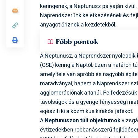
keringenek, a Neptunusz pályáján kívül.
Naprendszerünk keletkezésének és fejlő
anyagot őriznek a kezdetekből.
Főbb pontok
A Neptunusz, a Naprendszer nyolcadik b
(CSE) kering a Naptól. Ezen a határon tú
amely tele van apróbb és nagyobb égit
maradványai, hanem a Naprendszer szül
agglomerációnak a tanúi. Felfedezésü
távolságok és a gyenge fényesség miat
egészíti ki a kozmikus kirakós játékot.
A
Neptunuszon túli objektumok
vizsgá
évtizedekben robbanásszerű fejlődésen 