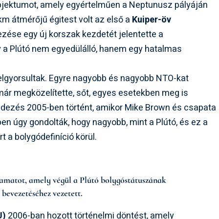
bjektumot, amely egyértelműen a Neptunusz pályáján
 km átmérőjű égitest volt az első a
Kuiper-öv
ése egy új korszak kezdetét jelentette a
gy a Plútó nem egyedülálló, hanem egy hatalmas
felgyorsultak. Egyre nagyobb és nagyobb NTO-kat
már megközelítette, sőt, egyes esetekben meg is
lfedezés 2005-ben történt, amikor Mike Brown és csapata
tben úgy gondolták, hogy nagyobb, mint a Plútó, és ez a
t a bolygódefiníció körül.
olyamatot, amely végül a Plútó bolygóstátuszának
 bevezetéséhez vezetett.
U)
2006-ban hozott történelmi döntést, amely