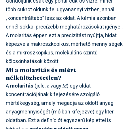
Gondoljunk csak egy pohár cukros vízre: minél
több cukrot oldunk fel ugyanannyi vízben, annál
„koncentráltabb” lesz az oldat. A kémia azonban
ennél sokkal precízebb meghatározásokat igényel.
A molaritás éppen ezt a precizitást nyújtja, hidat
képezve a makroszkopikus, mérhető mennyiségek
és a mikroszkopikus, molekuláris szintű
kölcsönhatások között.
Mi a molaritás és miért
nélkülözhetetlen?
A
molaritás
(jele:
vagy
) egy oldat
c
M
koncentrációjának kifejezésére szolgáló
mértékegység, amely megadja az oldott anyag
anyagmennyiségét (mólban kifejezve) egy liter
oldatban. Ezt a definíciót egyszerű képlettel is