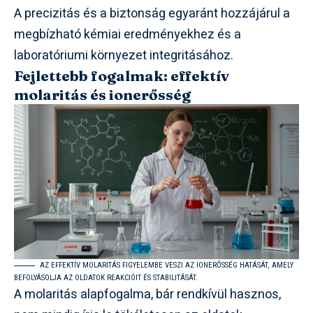
A precizitás és a biztonság egyaránt hozzájárul a
megbízható kémiai eredményekhez és a
laboratóriumi környezet integritásához.
Fejlettebb fogalmak: effektív
molaritás és ionerősség
AZ EFFEKTÍV MOLARITÁS FIGYELEMBE VESZI AZ IONERŐSSÉG HATÁSÁT, AMELY
BEFOLYÁSOLJA AZ OLDATOK REAKCIÓIT ÉS STABILITÁSÁT.
A molaritás alapfogalma, bár rendkívül hasznos,