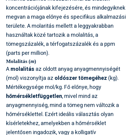
koncentrációjának kifejezésére, és mindegyiknek
megvan a maga előnye és specifikus alkalmazási
területe. A molaritás mellett a leggyakrabban
használtak közé tartozik a molalitás, a
tömegszázalék, a térfogatszázalék és a ppm
(parts per million).
Molalitás (
m
)
A
molalitás
az oldott anyag anyagmennyiségét
(mol) viszonyítja az
oldószer tömegéhez
(kg).
Mértékegysége mol/kg. Fő előnye, hogy
hőmérsékletfüggetlen
, mivel mind az
anyagmennyiség, mind a tömeg nem változik a
hőmérséklettel. Ezért ideális választás olyan
kísérletekhez, amelyekben a hőmérséklet
jelentősen ingadozik, vagy a kolligatív