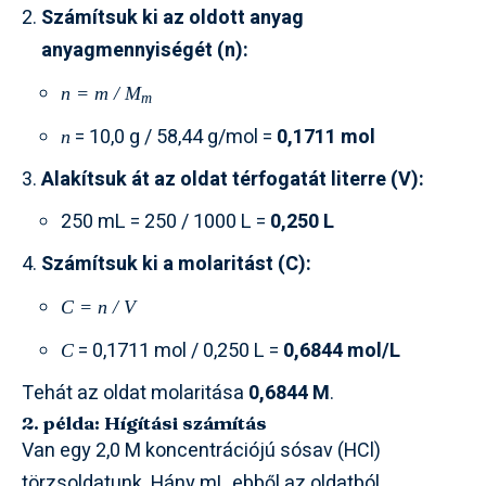
Számítsuk ki az oldott anyag
anyagmennyiségét (n):
n = m / M
m
= 10,0 g / 58,44 g/mol =
0,1711 mol
n
Alakítsuk át az oldat térfogatát literre (V):
250 mL = 250 / 1000 L =
0,250 L
Számítsuk ki a molaritást (C):
C = n / V
= 0,1711 mol / 0,250 L =
0,6844 mol/L
C
Tehát az oldat molaritása
0,6844 M
.
2. példa: Hígítási számítás
Van egy 2,0 M koncentrációjú sósav (HCl)
törzsoldatunk. Hány mL ebből az oldatból