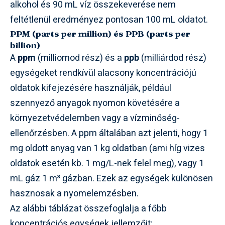
alkohol és 90 mL víz összekeverése nem
feltétlenül eredményez pontosan 100 mL oldatot.
PPM (parts per million) és PPB (parts per
billion)
A
ppm
(milliomod rész) és a
ppb
(milliárdod rész)
egységeket rendkívül alacsony koncentrációjú
oldatok kifejezésére használják, például
szennyező anyagok nyomon követésére a
környezetvédelemben vagy a vízminőség-
ellenőrzésben. A ppm általában azt jelenti, hogy 1
mg oldott anyag van 1 kg oldatban (ami híg vizes
oldatok esetén kb. 1 mg/L-nek felel meg), vagy 1
mL gáz 1 m³ gázban. Ezek az egységek különösen
hasznosak a nyomelemzésben.
Az alábbi táblázat összefoglalja a főbb
koncentrációs egységek jellemzőit: