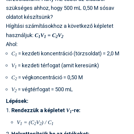
szükséges ahhoz, hogy 500 mL 0,50 M sósav
oldatot készítsünk?
Hígítási számításokhoz a következő képletet
használjuk:
C
V
= C
V
1
1
2
2
Ahol:
= kezdeti koncentráció (törzsoldat) = 2,0 M
C
1
= kezdeti térfogat (amit keresünk)
V
1
= végkoncentráció = 0,50 M
C
2
= végtérfogat = 500 mL
V
2
Lépések:
Rendezzük a képletet
-re:
V
1
V
= (C
V
) / C
1
2
2
1