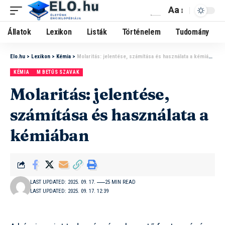
Aa
Állatok
Lexikon
Listák
Történelem
Tudomány
Elo.hu
>
Lexikon
>
Kémia
>
Molaritás: jelentése, számítása és használata a kémiában
KÉMIA
M BETŰS SZAVAK
Molaritás: jelentése,
számítása és használata a
kémiában
LAST UPDATED: 2025. 09. 17.
25 MIN READ
LAST UPDATED: 2025. 09. 17. 12:39