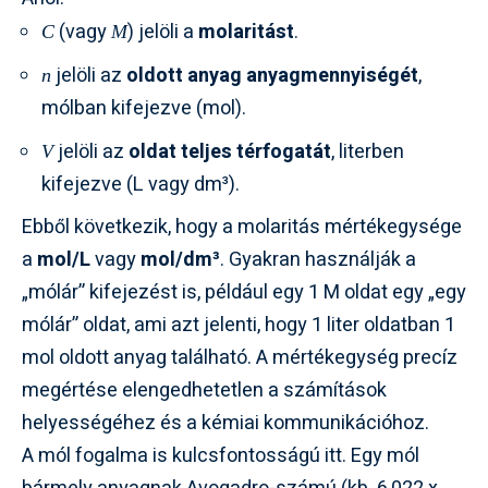
(vagy
) jelöli a
molaritást
.
C
M
jelöli az
oldott anyag anyagmennyiségét
,
n
mólban kifejezve (mol).
jelöli az
oldat teljes térfogatát
, literben
V
kifejezve (L vagy dm³).
Ebből következik, hogy a molaritás mértékegysége
a
mol/L
vagy
mol/dm³
. Gyakran használják a
„mólár” kifejezést is, például egy 1 M oldat egy „egy
mólár” oldat, ami azt jelenti, hogy 1 liter oldatban 1
mol oldott anyag található. A mértékegység precíz
megértése elengedhetetlen a számítások
helyességéhez és a kémiai kommunikációhoz.
A mól fogalma is kulcsfontosságú itt. Egy mól