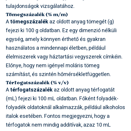
tulajdonságok vizsgálatához.
Tömegszázalék (% m/m)
A
tömegszázalék
az oldott anyag tömegét (g)
fejezi ki 100 g oldatban. Ez egy dimenzió nélküli
egység, amely könnyen érthető és gyakran
használatos a mindennapi életben, például
élelmiszerek vagy háztartási vegyszerek címkéin.
Előnye, hogy nem igényel moláris tömeg
számítást, és szintén hőmérsékletfüggetlen.
Térfogatszázalék (% v/v)
A
térfogatszázalék
az oldott anyag térfogatát
(mL) fejezi ki 100 mL oldatban. Főként folyadék-
folyadék oldatoknál alkalmazzák, például alkoholos
italok esetében. Fontos megjegyezni, hogy a
térfogatok nem mindig additívak, azaz 10 mL