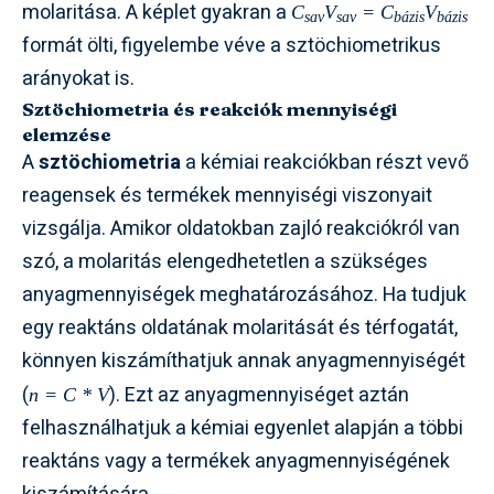
molaritása. A képlet gyakran a
C
V
= C
V
sav
sav
bázis
bázis
formát ölti, figyelembe véve a sztöchiometrikus
arányokat is.
Sztöchiometria és reakciók mennyiségi
elemzése
A
sztöchiometria
a kémiai reakciókban részt vevő
reagensek és termékek mennyiségi viszonyait
vizsgálja. Amikor oldatokban zajló reakciókról van
szó, a molaritás elengedhetetlen a szükséges
anyagmennyiségek meghatározásához. Ha tudjuk
egy reaktáns oldatának molaritását és térfogatát,
könnyen kiszámíthatjuk annak anyagmennyiségét
(
). Ezt az anyagmennyiséget aztán
n = C * V
felhasználhatjuk a kémiai egyenlet alapján a többi
reaktáns vagy a termékek anyagmennyiségének