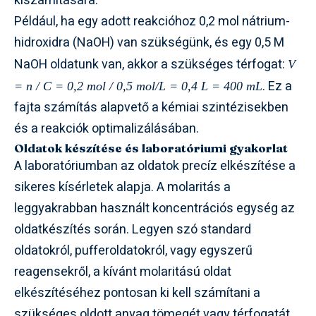
kiszámítására.
Például, ha egy adott reakcióhoz 0,2 mol nátrium-
hidroxidra (NaOH) van szükségünk, és egy 0,5 M
NaOH oldatunk van, akkor a szükséges térfogat:
V
. Ez a
= n / C = 0,2 mol / 0,5 mol/L = 0,4 L = 400 mL
fajta számítás alapvető a kémiai szintézisekben
és a reakciók optimalizálásában.
Oldatok készítése és laboratóriumi gyakorlat
A laboratóriumban az oldatok precíz elkészítése a
sikeres kísérletek alapja. A molaritás a
leggyakrabban használt koncentrációs egység az
oldatkészítés során. Legyen szó standard
oldatokról, pufferoldatokról, vagy egyszerű
reagensekről, a kívánt molaritású oldat
elkészítéséhez pontosan ki kell számítani a
szükséges oldott anyag tömegét vagy térfogatát.