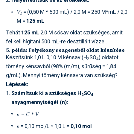
Helyettesítsük be az értékeket:
= (0,50 M * 500 mL) / 2,0 M = 250 M*mL / 2,0
V
1
M =
125 mL
Tehát
125 mL
2,0 M sósav oldat szükséges, amit
fel kell hígítani 500 mL-re desztillált vízzel.
3. példa: Folyékony reagensből oldat készítése
Készítsünk 1,0 L 0,10 M kénsav (H
SO
) oldatot
2
4
tömény kénsavból (98% (m/m), sűrűség = 1,84
g/mL). Mennyi tömény kénsavra van szükség?
Lépések:
Számítsuk ki a szükséges H
SO
2
4
anyagmennyiségét (n):
n = C * V
= 0,10 mol/L * 1,0 L =
0,10 mol
n