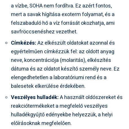
a vízbe, SOHA nem fordítva. Ez azért fontos,
mert a savak hígítása exoterm folyamat, és a
felszabaduló hő a víz forrását okozhatja, ami
savfröccsenéshez vezethet.
Címkézés:
Az elkészült oldatokat azonnal és
egyértelműen címkézzük fel: az oldott anyag
neve, koncentrációja (molaritás), elkészítés
dátuma és az oldatot készítő személy neve. Ez
elengedhetetlen a laboratóriumi rend és a
balesetek elkerülése érdekében.
Veszélyes hulladék:
A használt oldószereket és
reakciótermékeket a megfelelő veszélyes
hulladékgyűjtő edényekbe helyezzük, a helyi
előírásoknak megfelelően.