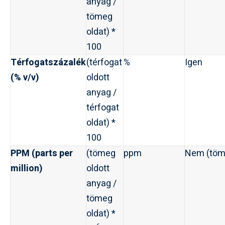
anyag /
tömeg
oldat) *
100
Térfogatszázalék
(térfogat
%
Igen
(% v/v)
oldott
anyag /
térfogat
oldat) *
100
PPM (parts per
(tömeg
ppm
Nem (töm
million)
oldott
anyag /
tömeg
oldat) *