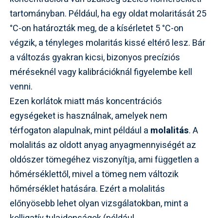
tartományban. Például, ha egy oldat molaritását 25
°C-on határozták meg, de a kísérletet 5 °C-on
végzik, a tényleges molaritás kissé eltérő lesz. Bár
a változás gyakran kicsi, bizonyos precíziós
méréseknél vagy kalibrációknál figyelembe kell
venni.
Ezen korlátok miatt más koncentrációs
egységeket is használnak, amelyek nem
térfogaton alapulnak, mint például a
molalitás
. A
molalitás az oldott anyag anyagmennyiségét az
oldószer tömegéhez viszonyítja, ami független a
hőmérséklettől, mivel a tömeg nem változik
hőmérséklet hatására. Ezért a molalitás
előnyösebb lehet olyan vizsgálatokban, mint a