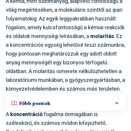
A kémia, mint tudományág, alapvető fontosságú a
világ megértésében, a molekuláris szinttől az ipari
folyamatokig. Az egyik leggyakrabban használt
fogalom, amely kulcsfontosságú a kémiai reakciók
és oldatok mennyiségi leírásában, a
molaritás
. Ez
a koncentrációs egység lehetővé teszi számunkra,
hogy pontosan meghatározzuk egy adott oldott
anyag mennyiségét egy bizonyos térfogatú
oldatban. A molaritás ismerete nélkülözhetetlen a
laboratóriumi munkában, a gyógyszergyártásban, a
környezetvédelemben és számos más területen.
Főbb pontok
A
koncentráció
fogalma önmagában is
széleskörű, és számos módon kifejezhető.