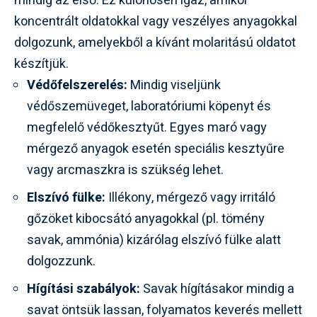
mindig az első. Ez különösen igaz, amikor
koncentrált oldatokkal vagy veszélyes anyagokkal
dolgozunk, amelyekből a kívánt molaritású oldatot
készítjük.
Védőfelszerelés:
Mindig viseljünk
védőszemüveget, laboratóriumi köpenyt és
megfelelő védőkesztyűt. Egyes maró vagy
mérgező anyagok esetén speciális kesztyűre
vagy arcmaszkra is szükség lehet.
Elszívó fülke:
Illékony, mérgező vagy irritáló
gőzöket kibocsátó anyagokkal (pl. tömény
savak, ammónia) kizárólag elszívó fülke alatt
dolgozzunk.
Hígítási szabályok:
Savak hígításakor mindig a
savat öntsük lassan, folyamatos keverés mellett