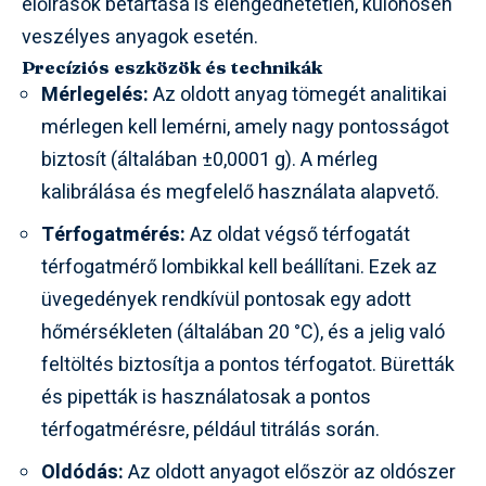
előírások betartása is elengedhetetlen, különösen
veszélyes anyagok esetén.
Precíziós eszközök és technikák
Mérlegelés:
Az oldott anyag tömegét analitikai
mérlegen kell lemérni, amely nagy pontosságot
biztosít (általában ±0,0001 g). A mérleg
kalibrálása és megfelelő használata alapvető.
Térfogatmérés:
Az oldat végső térfogatát
térfogatmérő lombikkal kell beállítani. Ezek az
üvegedények rendkívül pontosak egy adott
hőmérsékleten (általában 20 °C), és a jelig való
feltöltés biztosítja a pontos térfogatot. Büretták
és pipetták is használatosak a pontos
térfogatmérésre, például titrálás során.
Oldódás:
Az oldott anyagot először az oldószer