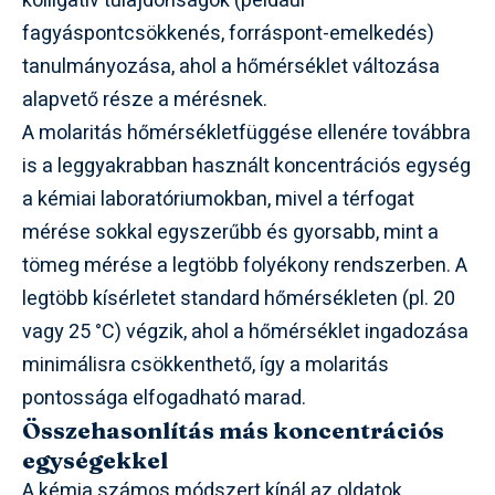
kolligatív tulajdonságok (például
fagyáspontcsökkenés, forráspont-emelkedés)
tanulmányozása, ahol a hőmérséklet változása
alapvető része a mérésnek.
A molaritás hőmérsékletfüggése ellenére továbbra
is a leggyakrabban használt koncentrációs egység
a kémiai laboratóriumokban, mivel a térfogat
mérése sokkal egyszerűbb és gyorsabb, mint a
tömeg mérése a legtöbb folyékony rendszerben. A
legtöbb kísérletet standard hőmérsékleten (pl. 20
vagy 25 °C) végzik, ahol a hőmérséklet ingadozása
minimálisra csökkenthető, így a molaritás
pontossága elfogadható marad.
Összehasonlítás más koncentrációs
egységekkel
A kémia számos módszert kínál az oldatok