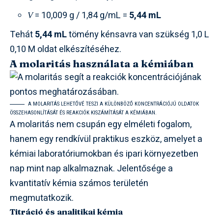
= 10,009 g / 1,84 g/mL =
5,44 mL
V
Tehát
5,44 mL
tömény kénsavra van szükség 1,0 L
0,10 M oldat elkészítéséhez.
A molaritás használata a kémiában
A MOLARITÁS LEHETŐVÉ TESZI A KÜLÖNBÖZŐ KONCENTRÁCIÓJÚ OLDATOK
ÖSSZEHASONLÍTÁSÁT ÉS REAKCIÓK KISZÁMÍTÁSÁT A KÉMIÁBAN.
A molaritás nem csupán egy elméleti fogalom,
hanem egy rendkívül praktikus eszköz, amelyet a
kémiai laboratóriumokban és ipari környezetben
nap mint nap alkalmaznak. Jelentősége a
kvantitatív kémia számos területén
megmutatkozik.
Titráció és analitikai kémia