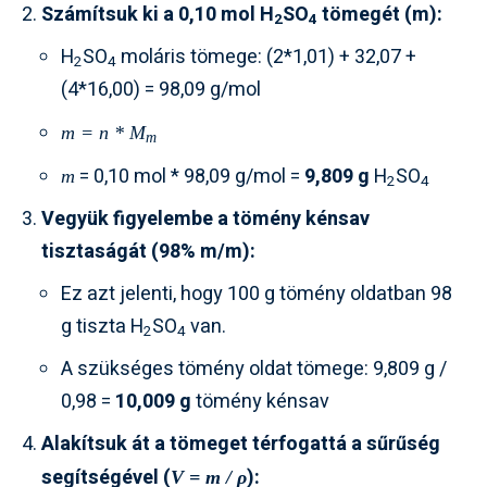
Számítsuk ki a 0,10 mol H
SO
tömegét (m):
2
4
H
SO
moláris tömege: (2*1,01) + 32,07 +
2
4
(4*16,00) = 98,09 g/mol
m = n * M
m
= 0,10 mol * 98,09 g/mol =
9,809 g
H
SO
m
2
4
Vegyük figyelembe a tömény kénsav
tisztaságát (98% m/m):
Ez azt jelenti, hogy 100 g tömény oldatban 98
g tiszta H
SO
van.
2
4
A szükséges tömény oldat tömege: 9,809 g /
0,98 =
10,009 g
tömény kénsav
Alakítsuk át a tömeget térfogattá a sűrűség
segítségével (
):
V = m / ρ