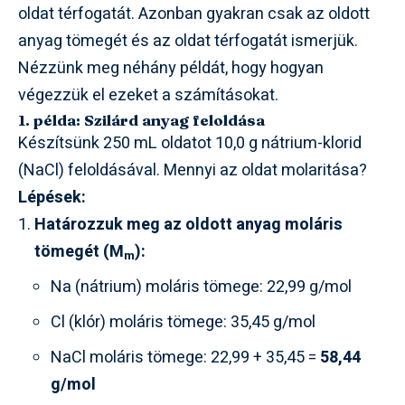
oldat térfogatát. Azonban gyakran csak az oldott
anyag tömegét és az oldat térfogatát ismerjük.
Nézzünk meg néhány példát, hogy hogyan
végezzük el ezeket a számításokat.
1. példa: Szilárd anyag feloldása
Készítsünk 250 mL oldatot 10,0 g nátrium-klorid
(NaCl) feloldásával. Mennyi az oldat molaritása?
Lépések:
Határozzuk meg az oldott anyag moláris
tömegét (M
):
m
Na (nátrium) moláris tömege: 22,99 g/mol
Cl (klór) moláris tömege: 35,45 g/mol
NaCl moláris tömege: 22,99 + 35,45 =
58,44
g/mol