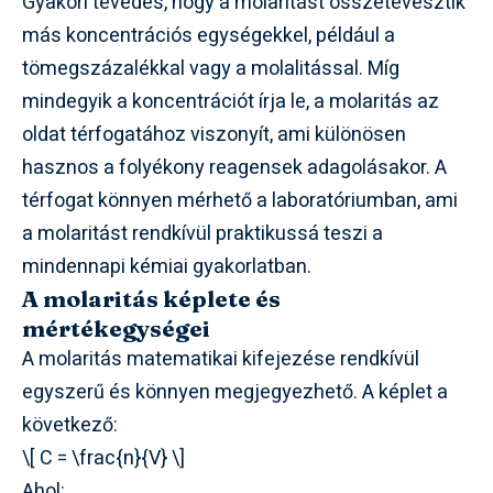
Gyakori tévedés, hogy a molaritást összetévesztik
más koncentrációs egységekkel, például a
tömegszázalékkal vagy a molalitással. Míg
mindegyik a koncentrációt írja le, a molaritás az
oldat térfogatához viszonyít, ami különösen
hasznos a folyékony reagensek adagolásakor. A
térfogat könnyen mérhető a laboratóriumban, ami
a molaritást rendkívül praktikussá teszi a
mindennapi kémiai gyakorlatban.
A molaritás képlete és
mértékegységei
A molaritás matematikai kifejezése rendkívül
egyszerű és könnyen megjegyezhető. A képlet a
következő:
\[ C = \frac{n}{V} \]
Ahol: