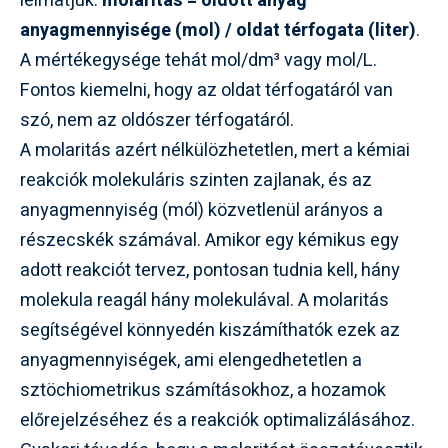
leírhatjuk:
molaritás = oldott anyag
anyagmennyisége (mol) / oldat térfogata (liter)
.
A mértékegysége tehát mol/dm³ vagy mol/L.
Fontos kiemelni, hogy az oldat térfogatáról van
szó, nem az oldószer térfogatáról.
A molaritás azért nélkülözhetetlen, mert a kémiai
reakciók molekuláris szinten zajlanak, és az
anyagmennyiség (mól) közvetlenül arányos a
részecskék számával. Amikor egy kémikus egy
adott reakciót tervez, pontosan tudnia kell, hány
molekula reagál hány molekulával. A molaritás
segítségével könnyedén kiszámíthatók ezek az
anyagmennyiségek, ami elengedhetetlen a
sztöchiometrikus számításokhoz, a hozamok
előrejelzéséhez és a reakciók optimalizálásához.