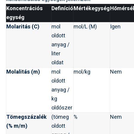
Koncentrációs
Definíció
Mértékegység
Hőmérsék
egység
Molaritás (C)
mol
mol/L (M)
Igen
oldott
anyag /
liter
oldat
Molalitás (m)
mol
mol/kg
Nem
oldott
anyag /
kg
oldószer
Tömegszázalék
(tömeg
%
Nem
(% m/m)
oldott