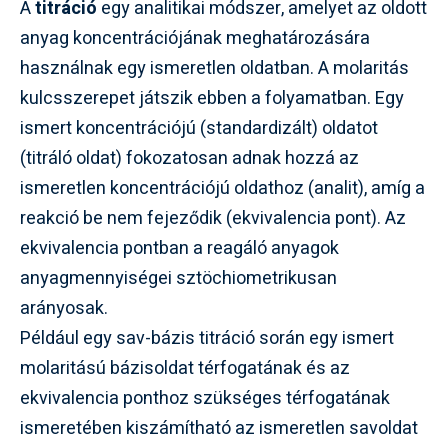
A
titráció
egy analitikai módszer, amelyet az oldott
anyag koncentrációjának meghatározására
használnak egy ismeretlen oldatban. A molaritás
kulcsszerepet játszik ebben a folyamatban. Egy
ismert koncentrációjú (standardizált) oldatot
(titráló oldat) fokozatosan adnak hozzá az
ismeretlen koncentrációjú oldathoz (analit), amíg a
reakció be nem fejeződik (ekvivalencia pont). Az
ekvivalencia pontban a reagáló anyagok
anyagmennyiségei sztöchiometrikusan
arányosak.
Például egy sav-bázis titráció során egy ismert
molaritású bázisoldat térfogatának és az
ekvivalencia ponthoz szükséges térfogatának
ismeretében kiszámítható az ismeretlen savoldat