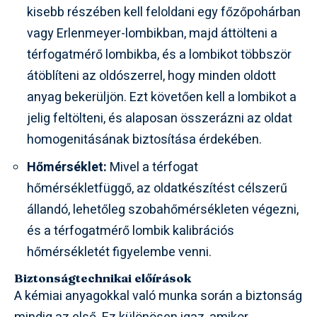
kisebb részében kell feloldani egy főzőpohárban
vagy Erlenmeyer-lombikban, majd áttölteni a
térfogatmérő lombikba, és a lombikot többször
átöblíteni az oldószerrel, hogy minden oldott
anyag bekerüljön. Ezt követően kell a lombikot a
jelig feltölteni, és alaposan összerázni az oldat
homogenitásának biztosítása érdekében.
Hőmérséklet:
Mivel a térfogat
hőmérsékletfüggő, az oldatkészítést célszerű
állandó, lehetőleg szobahőmérsékleten végezni,
és a térfogatmérő lombik kalibrációs
hőmérsékletét figyelembe venni.
Biztonságtechnikai előírások
A kémiai anyagokkal való munka során a biztonság