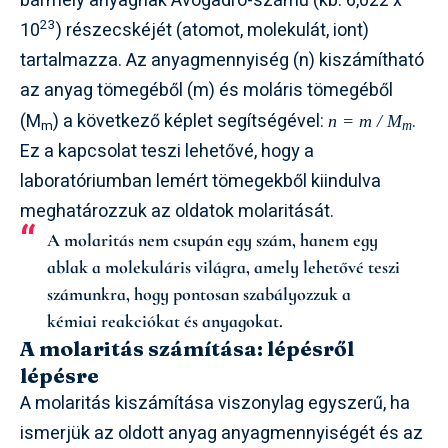
bármely anyagnak Avogadro-számú (kb. 6,022 x
23
10
) részecskéjét (atomot, molekulát, iont)
tartalmazza. Az anyagmennyiség (n) kiszámítható
az anyag tömegéből (m) és moláris tömegéből
(M
) a következő képlet segítségével:
.
n = m / M
m
m
Ez a kapcsolat teszi lehetővé, hogy a
laboratóriumban lemért tömegekből kiindulva
meghatározzuk az oldatok molaritását.
A molaritás nem csupán egy szám, hanem egy
ablak a molekuláris világra, amely lehetővé teszi
számunkra, hogy pontosan szabályozzuk a
kémiai reakciókat és anyagokat.
A molaritás számítása: lépésről
lépésre
A molaritás kiszámítása viszonylag egyszerű, ha
ismerjük az oldott anyag anyagmennyiségét és az