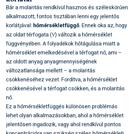
Bár a molaritás rendkívül hasznos és széleskörűen
alkalmazott, fontos tisztában lenni egy jelentős
korlátjával:
hőmérsékletfüggő
. Ennek oka az, hogy
az oldat térfogata (
) változik a hőmérséklet
V
függvényében. A folyadékok hőtágulása miatt a
hőmérséklet emelkedésével a térfogat nő, ami –
az oldott anyag anyagmennyiségének
változatlansága mellett – a molaritás
csökkenéséhez vezet. Fordítva, a hőmérséklet
csökkenésével a térfogat csökken, és a molaritás
nő.
Ez a hőmérsékletfüggés különösen problémás
lehet olyan alkalmazásokban, ahol a hőmérséklet
jelentősen ingadozik, vagy ahol rendkívül pontos
koncentrációra van szükség széles hőmérsékleti