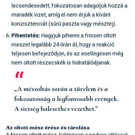
lecsendesedett, fokozatosan adagoljuk hozzá a
maradék vizet, amíg el nem érjük a kívánt
konzisztenciát (sűrű paszta vagy mésztej).
Pihentetés:
Hagyjuk pihenni a frissen oltott
meszet legalább 24 órán át, hogy a reakció
teljesen befejeződjön, és az esetlegesen még
nem oltott részecskék is hidratálódjanak.
„A mészoltás során a türelem és a
fokozatosság a legfontosabb erények.
A sietség balesethez vezethet.”
Az oltott mész érése és tárolása