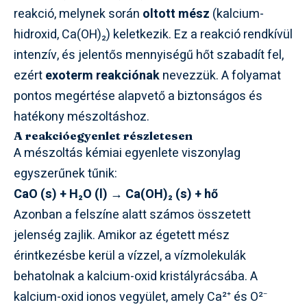
reakció, melynek során
oltott mész
(kalcium-
hidroxid, Ca(OH)₂) keletkezik. Ez a reakció rendkívül
intenzív, és jelentős mennyiségű hőt szabadít fel,
ezért
exoterm reakciónak
nevezzük. A folyamat
pontos megértése alapvető a biztonságos és
hatékony mészoltáshoz.
A reakcióegyenlet részletesen
A mészoltás kémiai egyenlete viszonylag
egyszerűnek tűnik:
CaO (s) + H₂O (l) → Ca(OH)₂ (s) + hő
Azonban a felszíne alatt számos összetett
jelenség zajlik. Amikor az égetett mész
érintkezésbe kerül a vízzel, a vízmolekulák
behatolnak a kalcium-oxid kristályrácsába. A
kalcium-oxid ionos vegyület, amely Ca²⁺ és O²⁻