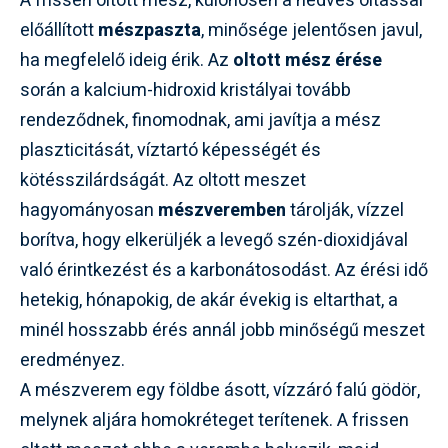
A frissen oltott mész, különösen a nedves oltással
előállított
mészpaszta
, minősége jelentősen javul,
ha megfelelő ideig érik. Az
oltott mész érése
során a kalcium-hidroxid kristályai tovább
rendeződnek, finomodnak, ami javítja a mész
plaszticitását, víztartó képességét és
kötésszilárdságát. Az oltott meszet
hagyományosan
mészveremben
tárolják, vízzel
borítva, hogy elkerüljék a levegő szén-dioxidjával
való érintkezést és a karbonátosodást. Az érési idő
hetekig, hónapokig, de akár évekig is eltarthat, a
minél hosszabb érés annál jobb minőségű meszet
eredményez.
A mészverem egy földbe ásott, vízzáró falú gödör,
melynek aljára homokréteget terítenek. A frissen