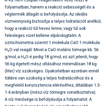
A víz nem csupán reagensként vesz részt a
folyamatban, hanem a reakció sebességét és a
végtermék állagát is befolyásolja. Az ideális
vízmennyiség biztosítja a teljes hidratációt anélkül,
hogy a reakció túl heves lenne, vagy túl sok
felesleges vizet kellene elpárologtatni. A
sztöchiometria szerint 1 molekula CaO 1 molekula
H₂O-val reagál. Mivel a CaO moláris tömege kb. 56
g/mol, a H₂O-é pedig 18 g/mol, ez azt jelenti, hogy
56 kg égetett mész oltásához minimálisan 18 kg
(liter) víz szükséges. Gyakorlatban azonban ennél
többre van szükség a teljes hidratációhoz és a
megfelelő konzisztencia eléréséhez, általában 1:3-
1:4 arányban (mész:víz tömegre vonatkoztatva).
A víz minősége is befolyásolja a folyamatot. A