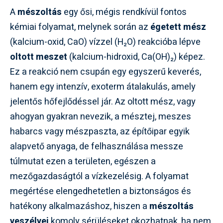
A
mészoltás
egy ősi, mégis rendkívül fontos
kémiai folyamat, melynek során az
égetett mész
(kalcium-oxid, CaO) vízzel (H₂O) reakcióba lépve
oltott meszet
(kalcium-hidroxid, Ca(OH)₂) képez.
Ez a reakció nem csupán egy egyszerű keverés,
hanem egy intenzív, exoterm átalakulás, amely
jelentős hőfejlődéssel jár. Az oltott mész, vagy
ahogyan gyakran nevezik, a mésztej, meszes
habarcs vagy mészpaszta, az építőipar egyik
alapvető anyaga, de felhasználása messze
túlmutat ezen a területen, egészen a
mezőgazdaságtól a vízkezelésig. A folyamat
megértése elengedhetetlen a biztonságos és
hatékony alkalmazáshoz, hiszen a
mészoltás
veszélyei
komoly sérüléseket okozhatnak, ha nem