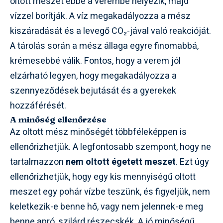
oltott meszet ebbe a verembe helyezik, majd
vízzel borítják. A víz megakadályozza a mész
kiszáradását és a levegő CO₂-jával való reakcióját.
A tárolás során a mész állaga egyre finomabbá,
krémesebbé válik. Fontos, hogy a verem jól
elzárható legyen, hogy megakadályozza a
szennyeződések bejutását és a gyerekek
hozzáférését.
A minőség ellenőrzése
Az oltott mész minőségét többféleképpen is
ellenőrizhetjük. A legfontosabb szempont, hogy ne
tartalmazzon
nem oltott égetett meszet
. Ezt úgy
ellenőrizhetjük, hogy egy kis mennyiségű oltott
meszet egy pohár vízbe teszünk, és figyeljük, nem
keletkezik-e benne hő, vagy nem jelennek-e meg
benne apró, szilárd részecskék. A jó minőségű