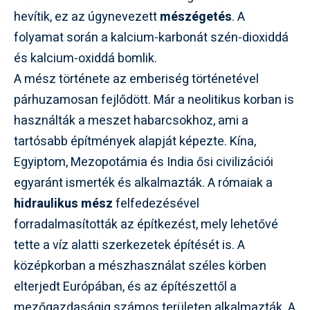
hevítik, ez az úgynevezett
mészégetés
. A
folyamat során a kalcium-karbonát szén-dioxiddá
és kalcium-oxiddá bomlik.
A mész története az emberiség történetével
párhuzamosan fejlődött. Már a neolitikus korban is
használták a meszet habarcsokhoz, ami a
tartósabb építmények alapját képezte. Kína,
Egyiptom, Mezopotámia és India ősi civilizációi
egyaránt ismerték és alkalmazták. A rómaiak a
hidraulikus mész
felfedezésével
forradalmasították az építkezést, mely lehetővé
tette a víz alatti szerkezetek építését is. A
középkorban a mészhasználat széles körben
elterjedt Európában, és az építészettől a
mezőgazdaságig számos területen alkalmazták. A