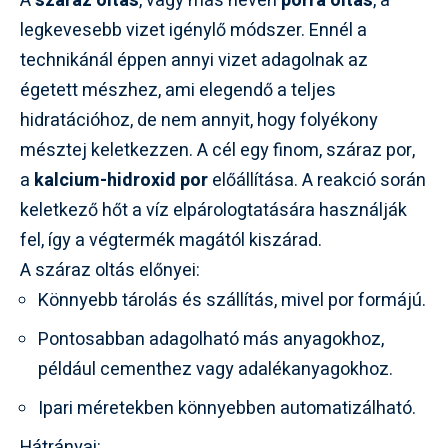
A
száraz oltás
, vagy más néven
porrá oltás
, a
legkevesebb vizet igénylő módszer. Ennél a
technikánál éppen annyi vizet adagolnak az
égetett mészhez, ami elegendő a teljes
hidratációhoz, de nem annyit, hogy folyékony
mésztej keletkezzen. A cél egy finom, száraz por,
a
kalcium-hidroxid por
előállítása. A reakció során
keletkező hőt a víz elpárologtatására használják
fel, így a végtermék magától kiszárad.
A száraz oltás előnyei:
Könnyebb tárolás és szállítás, mivel por formájú.
Pontosabban adagolható más anyagokhoz,
például cementhez vagy adalékanyagokhoz.
Ipari méretekben könnyebben automatizálható.
Hátrányai: