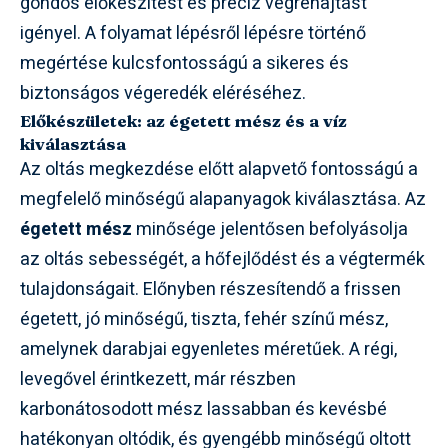
gondos előkészítést és precíz végrehajtást
igényel. A folyamat lépésről lépésre történő
megértése kulcsfontosságú a sikeres és
biztonságos végeredék eléréséhez.
Előkészületek: az égetett mész és a víz
kiválasztása
Az oltás megkezdése előtt alapvető fontosságú a
megfelelő minőségű alapanyagok kiválasztása. Az
égetett mész
minősége jelentősen befolyásolja
az oltás sebességét, a hőfejlődést és a végtermék
tulajdonságait. Előnyben részesítendő a frissen
égetett, jó minőségű, tiszta, fehér színű mész,
amelynek darabjai egyenletes méretűek. A régi,
levegővel érintkezett, már részben
karbonátosodott mész lassabban és kevésbé
hatékonyan oltódik, és gyengébb minőségű oltott