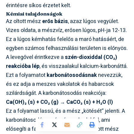
érintésre síkos érzetet kelt.
Kémiai tulajdonságok
Az oltott mész
erős bázis
, azaz lúgos vegyület.
Vizes oldata, a mészvíz, erősen lúgos, pH-ja 12-13.
Ez a lúgos kémhatás felelős a maró hatásáért, de
egyben számos felhasználási területen is előnyös.
A levegővel érintkezve a
szén-dioxiddal (CO₂)
reakcióba lép
, és visszaalakul kalcium-karbonáttá.
Ezt a folyamatot
karbonátosodásnak
nevezzük,
és ez adja a meszes vakolatok és habarcsok
szilárdságát. A karbonátosodás reakciója:
Ca(OH)₂ (s) + CO₂ (g) → CaCO₃ (s) + H₂O (l)
Ez a folyamat lassú, és a mész „kötését” jelenti. A
karbonátosodás során víz szabadul fel, ami
elősegíti a falazat kiszáradását. Az oltott mész