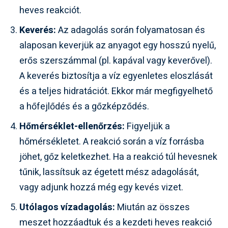
heves reakciót.
Keverés:
Az adagolás során folyamatosan és
alaposan keverjük az anyagot egy hosszú nyelű,
erős szerszámmal (pl. kapával vagy keverővel).
A keverés biztosítja a víz egyenletes eloszlását
és a teljes hidratációt. Ekkor már megfigyelhető
a hőfejlődés és a gőzképződés.
Hőmérséklet-ellenőrzés:
Figyeljük a
hőmérsékletet. A reakció során a víz forrásba
jöhet, gőz keletkezhet. Ha a reakció túl hevesnek
tűnik, lassítsuk az égetett mész adagolását,
vagy adjunk hozzá még egy kevés vizet.
Utólagos vízadagolás:
Miután az összes
meszet hozzáadtuk és a kezdeti heves reakció