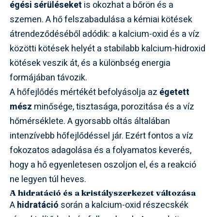
égési sérüléseket
is okozhat a bőrön és a
szemen. A hő felszabadulása a kémiai kötések
átrendeződéséből adódik: a kalcium-oxid és a víz
közötti kötések helyét a stabilabb kalcium-hidroxid
kötések veszik át, és a különbség energia
formájában távozik.
A hőfejlődés mértékét befolyásolja az
égetett
mész
minősége, tisztasága, porozitása és a víz
hőmérséklete. A gyorsabb oltás általában
intenzívebb hőfejlődéssel jár. Ezért fontos a víz
fokozatos adagolása és a folyamatos keverés,
hogy a hő egyenletesen oszoljon el, és a reakció
ne legyen túl heves.
A hidratáció és a kristályszerkezet változása
A
hidratáció
során a kalcium-oxid részecskék