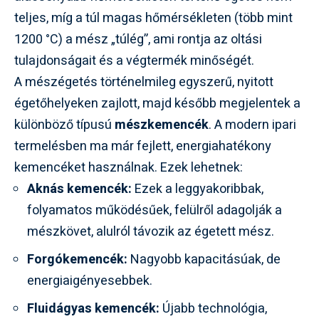
teljes, míg a túl magas hőmérsékleten (több mint
1200 °C) a mész „túlég”, ami rontja az oltási
tulajdonságait és a végtermék minőségét.
A mészégetés történelmileg egyszerű, nyitott
égetőhelyeken zajlott, majd később megjelentek a
különböző típusú
mészkemencék
. A modern ipari
termelésben ma már fejlett, energiahatékony
kemencéket használnak. Ezek lehetnek:
Aknás kemencék:
Ezek a leggyakoribbak,
folyamatos működésűek, felülről adagolják a
mészkövet, alulról távozik az égetett mész.
Forgókemencék:
Nagyobb kapacitásúak, de
energiaigényesebbek.
Fluidágyas kemencék:
Újabb technológia,