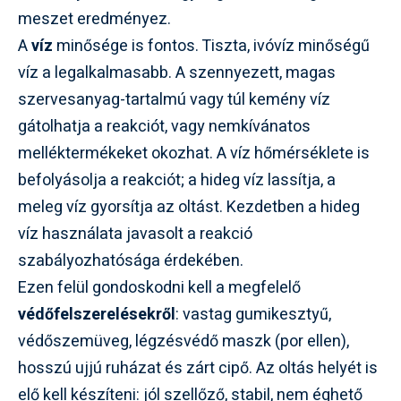
meszet eredményez.
A
víz
minősége is fontos. Tiszta, ivóvíz minőségű
víz a legalkalmasabb. A szennyezett, magas
szervesanyag-tartalmú vagy túl kemény víz
gátolhatja a reakciót, vagy nemkívánatos
melléktermékeket okozhat. A víz hőmérséklete is
befolyásolja a reakciót; a hideg víz lassítja, a
meleg víz gyorsítja az oltást. Kezdetben a hideg
víz használata javasolt a reakció
szabályozhatósága érdekében.
Ezen felül gondoskodni kell a megfelelő
védőfelszerelésekről
: vastag gumikesztyű,
védőszemüveg, légzésvédő maszk (por ellen),
hosszú ujjú ruházat és zárt cipő. Az oltás helyét is
elő kell készíteni: jól szellőző, stabil, nem éghető