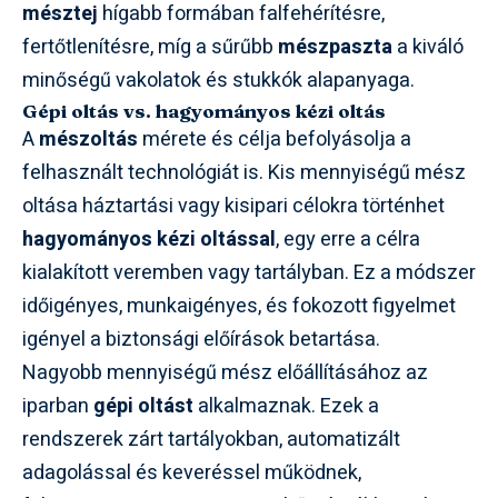
mésztej
hígabb formában falfehérítésre,
fertőtlenítésre, míg a sűrűbb
mészpaszta
a kiváló
minőségű vakolatok és stukkók alapanyaga.
Gépi oltás vs. hagyományos kézi oltás
A
mészoltás
mérete és célja befolyásolja a
felhasznált technológiát is. Kis mennyiségű mész
oltása háztartási vagy kisipari célokra történhet
hagyományos kézi oltással
, egy erre a célra
kialakított veremben vagy tartályban. Ez a módszer
időigényes, munkaigényes, és fokozott figyelmet
igényel a biztonsági előírások betartása.
Nagyobb mennyiségű mész előállításához az
iparban
gépi oltást
alkalmaznak. Ezek a
rendszerek zárt tartályokban, automatizált
adagolással és keveréssel működnek,