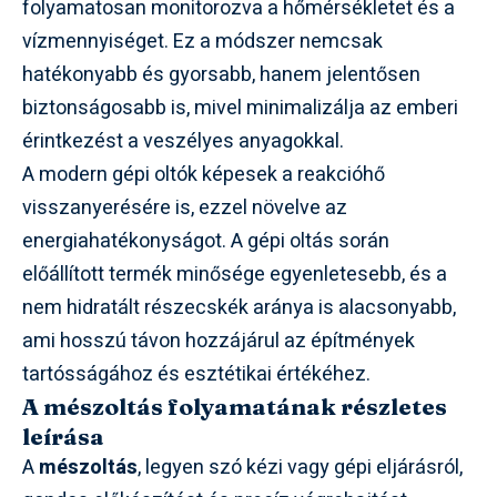
folyamatosan monitorozva a hőmérsékletet és a
vízmennyiséget. Ez a módszer nemcsak
hatékonyabb és gyorsabb, hanem jelentősen
biztonságosabb is, mivel minimalizálja az emberi
érintkezést a veszélyes anyagokkal.
A modern gépi oltók képesek a reakcióhő
visszanyerésére is, ezzel növelve az
energiahatékonyságot. A gépi oltás során
előállított termék minősége egyenletesebb, és a
nem hidratált részecskék aránya is alacsonyabb,
ami hosszú távon hozzájárul az építmények
tartósságához és esztétikai értékéhez.
A mészoltás folyamatának részletes
leírása
A
mészoltás
, legyen szó kézi vagy gépi eljárásról,