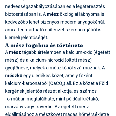
nedvességszabályozásában és a légáteresztés
biztosításában is. A
mész
ökológiai lábnyoma is
kedvezőbb lehet bizonyos modern anyagokénál,
ami a fenntartható építészet szempontjából is
kiemeli jelentőségét.
A mész fogalma és története
A
mész
tágabb értelemben a kalcium-oxid (égetett
mész) és a kalcium-hidroxid (oltott mész)
gyűjtőneve, melyek a mészkőből származnak. A
mészkő
egy üledékes kőzet, amely főként
kalcium-karbonátból (CaCO₃) áll. Ez a kőzet a Föld
kérgének jelentős részét alkotja, és számos
formában megtalálható, mint például krétakő,
márvány vagy travertin. Az égetett mész
előállításához a mészkövet magas hőmérsékletre