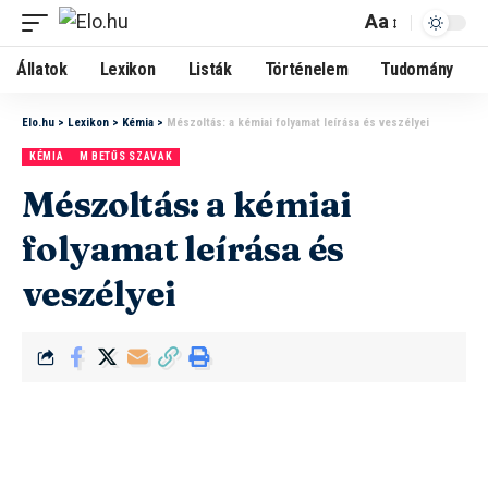
Aa
Állatok
Lexikon
Listák
Történelem
Tudomány
Elo.hu
>
Lexikon
>
Kémia
>
Mészoltás: a kémiai folyamat leírása és veszélyei
KÉMIA
M BETŰS SZAVAK
Mészoltás: a kémiai
folyamat leírása és
veszélyei