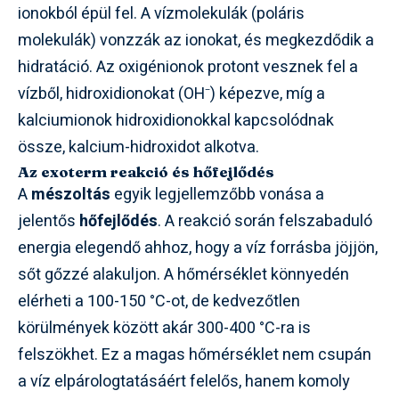
ionokból épül fel. A vízmolekulák (poláris
molekulák) vonzzák az ionokat, és megkezdődik a
hidratáció. Az oxigénionok protont vesznek fel a
vízből, hidroxidionokat (OH⁻) képezve, míg a
kalciumionok hidroxidionokkal kapcsolódnak
össze, kalcium-hidroxidot alkotva.
Az exoterm reakció és hőfejlődés
A
mészoltás
egyik legjellemzőbb vonása a
jelentős
hőfejlődés
. A reakció során felszabaduló
energia elegendő ahhoz, hogy a víz forrásba jöjjön,
sőt gőzzé alakuljon. A hőmérséklet könnyedén
elérheti a 100-150 °C-ot, de kedvezőtlen
körülmények között akár 300-400 °C-ra is
felszökhet. Ez a magas hőmérséklet nem csupán
a víz elpárologtatásáért felelős, hanem komoly