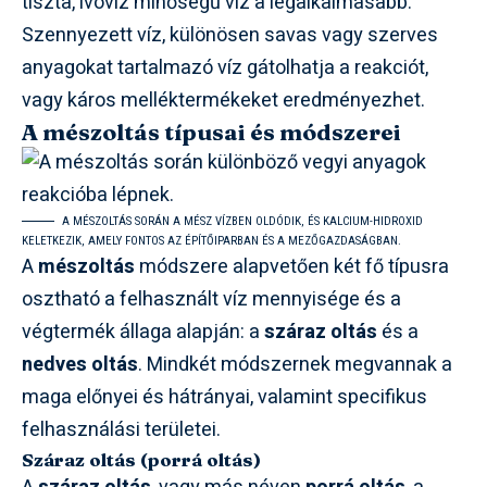
tiszta, ivóvíz minőségű víz a legalkalmasabb.
Szennyezett víz, különösen savas vagy szerves
anyagokat tartalmazó víz gátolhatja a reakciót,
vagy káros melléktermékeket eredményezhet.
A mészoltás típusai és módszerei
A MÉSZOLTÁS SORÁN A MÉSZ VÍZBEN OLDÓDIK, ÉS KALCIUM-HIDROXID
KELETKEZIK, AMELY FONTOS AZ ÉPÍTŐIPARBAN ÉS A MEZŐGAZDASÁGBAN.
A
mészoltás
módszere alapvetően két fő típusra
osztható a felhasznált víz mennyisége és a
végtermék állaga alapján: a
száraz oltás
és a
nedves oltás
. Mindkét módszernek megvannak a
maga előnyei és hátrányai, valamint specifikus
felhasználási területei.
Száraz oltás (porrá oltás)