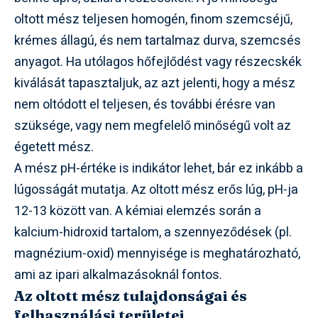
oltott mész teljesen homogén, finom szemcséjű,
krémes állagú, és nem tartalmaz durva, szemcsés
anyagot. Ha utólagos hőfejlődést vagy részecskék
kiválását tapasztaljuk, az azt jelenti, hogy a mész
nem oltódott el teljesen, és további érésre van
szüksége, vagy nem megfelelő minőségű volt az
égetett mész.
A mész pH-értéke is indikátor lehet, bár ez inkább a
lúgosságát mutatja. Az oltott mész erős lúg, pH-ja
12-13 között van. A kémiai elemzés során a
kalcium-hidroxid tartalom, a szennyeződések (pl.
magnézium-oxid) mennyisége is meghatározható,
ami az ipari alkalmazásoknál fontos.
Az oltott mész tulajdonságai és
felhasználási területei