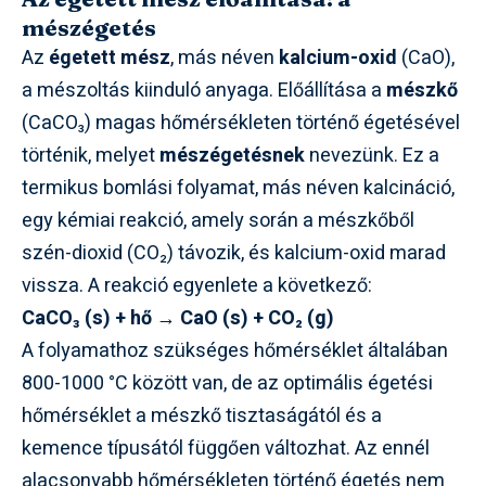
mészégetés
Az
égetett mész
, más néven
kalcium-oxid
(CaO),
a mészoltás kiinduló anyaga. Előállítása a
mészkő
(CaCO₃) magas hőmérsékleten történő égetésével
történik, melyet
mészégetésnek
nevezünk. Ez a
termikus bomlási folyamat, más néven kalcináció,
egy kémiai reakció, amely során a mészkőből
szén-dioxid (CO₂) távozik, és kalcium-oxid marad
vissza. A reakció egyenlete a következő:
CaCO₃ (s) + hő → CaO (s) + CO₂ (g)
A folyamathoz szükséges hőmérséklet általában
800-1000 °C között van, de az optimális égetési
hőmérséklet a mészkő tisztaságától és a
kemence típusától függően változhat. Az ennél
alacsonyabb hőmérsékleten történő égetés nem