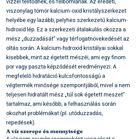
vízzel telítődnek, és felbomlanak. Az eredeti,
viszonylag tömör kalcium-oxid kristályszerkezet
helyébe egy lazább, pelyhes szerkezetű kalcium-
hidroxid lép. Ez a szerkezeti átalakulás okozza a
mész „duzzadását” vagy térfogatnövekedését az
oltás során. A kalcium-hidroxid kristályai sokkal
kisebbek, mint az égetett mészéi, ami egy finom
por vagy paszta képződését eredményezi. A
megfelelő hidratáció kulcsfontosságú a
végtermék minősége szempontjából, mivel a nem
teljesen hidratált mész „túl sok égetett meszet”
tartalmaz, ami később, a felhasználás során
okozhat problémákat (pl. utóduzzadás,
repedések).
A víz szerepe és mennyisége