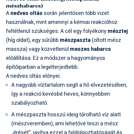
mészhabarcs)
A
nedves oltás
során jelentősen több vizet
használnak, mint amennyi a kémiai reakcióhoz
feltétlenül szükséges. A cél egy folyékony
mésztej
(híg oldat), egy sűrűbb
mészpaszta
(oltott mész
massza) vagy közvetlenül
meszes habarcs
előállítása. Ez a módszer a hagyományos
építőiparban a legelterjedtebb.
A nedves oltás előnyei:
A nagyobb víztartalom segít a hő elvezetésében,
így a reakció kevésbé heves, könnyebben
szabályozható.
A mészpaszta hosszú ideig tárolható víz alatt
(mészveremben), ami lehetővé teszi a mész
„érését”, javítva ezzel a feldolgozhatóságát és