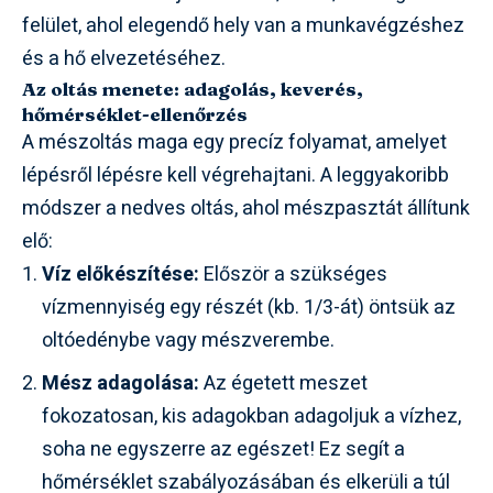
felület, ahol elegendő hely van a munkavégzéshez
és a hő elvezetéséhez.
Az oltás menete: adagolás, keverés,
hőmérséklet-ellenőrzés
A mészoltás maga egy precíz folyamat, amelyet
lépésről lépésre kell végrehajtani. A leggyakoribb
módszer a nedves oltás, ahol mészpasztát állítunk
elő:
Víz előkészítése:
Először a szükséges
vízmennyiség egy részét (kb. 1/3-át) öntsük az
oltóedénybe vagy mészverembe.
Mész adagolása:
Az égetett meszet
fokozatosan, kis adagokban adagoljuk a vízhez,
soha ne egyszerre az egészet! Ez segít a
hőmérséklet szabályozásában és elkerüli a túl