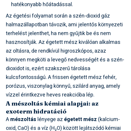
hatékonyabb hőátadással.
Az égetési folyamat során a szén-dioxid gáz
halmazállapotban távozik, ami jelentős környezeti
terhelést jelenthet, ha nem gyűjtik be és nem
hasznosítják. Az égetett mész kiválóan alkalmas
az oltásra, de rendkívül higroszkópos, azaz
könnyen megköti a levegő nedvességét és a szén-
dioxidot is, ezért szakszerű tárolása
kulcsfontosságú. A frissen égetett mész fehér,
porózus, viszonylag könnyű, szilárd anyag, amely
vízzel érintkezve heves reakcióba lép.
A mészoltás kémiai alapjai: az
exoterm hidratáció
A
mészoltás
lényege az
égetett mész
(kalcium-
oxid, CaO) és a víz (H₂O) között lejátszódó kémiai