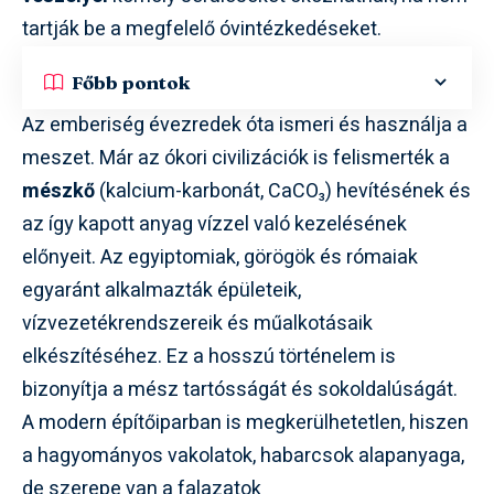
tartják be a megfelelő óvintézkedéseket.
Főbb pontok
Az emberiség évezredek óta ismeri és használja a
meszet. Már az ókori civilizációk is felismerték a
mészkő
(kalcium-karbonát, CaCO₃) hevítésének és
az így kapott anyag vízzel való kezelésének
előnyeit. Az egyiptomiak, görögök és rómaiak
egyaránt alkalmazták épületeik,
vízvezetékrendszereik és műalkotásaik
elkészítéséhez. Ez a hosszú történelem is
bizonyítja a mész tartósságát és sokoldalúságát.
A modern építőiparban is megkerülhetetlen, hiszen
a hagyományos vakolatok, habarcsok alapanyaga,
de szerepe van a falazatok