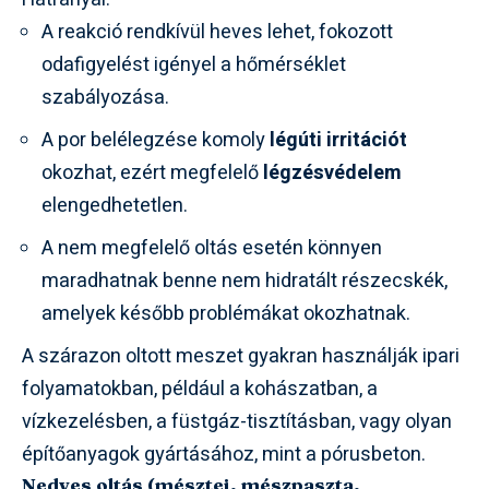
A reakció rendkívül heves lehet, fokozott
odafigyelést igényel a hőmérséklet
szabályozása.
A por belélegzése komoly
légúti irritációt
okozhat, ezért megfelelő
légzésvédelem
elengedhetetlen.
A nem megfelelő oltás esetén könnyen
maradhatnak benne nem hidratált részecskék,
amelyek később problémákat okozhatnak.
A szárazon oltott meszet gyakran használják ipari
folyamatokban, például a kohászatban, a
vízkezelésben, a füstgáz-tisztításban, vagy olyan
építőanyagok gyártásához, mint a pórusbeton.
Nedves oltás (mésztej, mészpaszta,