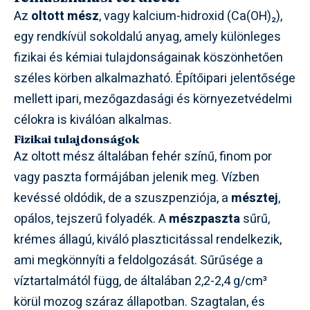
Az
oltott mész
, vagy kalcium-hidroxid (Ca(OH)₂),
egy rendkívül sokoldalú anyag, amely különleges
fizikai és kémiai tulajdonságainak köszönhetően
széles körben alkalmazható. Építőipari jelentősége
mellett ipari, mezőgazdasági és környezetvédelmi
célokra is kiválóan alkalmas.
Fizikai tulajdonságok
Az oltott mész általában fehér színű, finom por
vagy paszta formájában jelenik meg. Vízben
kevéssé oldódik, de a szuszpenziója, a
mésztej
,
opálos, tejszerű folyadék. A
mészpaszta
sűrű,
krémes állagú, kiváló plaszticitással rendelkezik,
ami megkönnyíti a feldolgozását. Sűrűsége a
víztartalmától függ, de általában 2,2-2,4 g/cm³
körül mozog száraz állapotban. Szagtalan, és